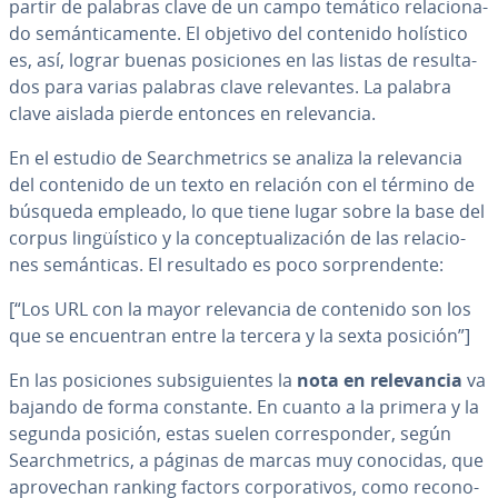
partir de palabras clave de un campo temático re­la­cio­na­
do se­má­n­ti­ca­me­n­te. El objetivo del contenido holístico
es, así, lograr buenas po­si­cio­nes en las listas de re­su­l­ta­
dos para varias palabras clave re­le­va­n­tes. La palabra
clave aislada pierde entonces en re­le­va­n­cia.
En el estudio de Sea­r­ch­me­tri­cs se analiza la re­le­va­n­cia
del contenido de un texto en relación con el término de
búsqueda empleado, lo que tiene lugar sobre la base del
corpus li­n­güí­s­ti­co y la co­n­ce­p­tua­li­za­ción de las re­la­cio­
nes se­má­n­ti­cas. El resultado es poco so­r­pre­n­de­n­te:
[“Los URL con la mayor re­le­va­n­cia de contenido son los
que se en­cue­n­tran entre la tercera y la sexta posición”]
En las po­si­cio­nes su­b­si­guie­n­tes la
nota en re­le­va­n­cia
va
bajando de forma constante. En cuanto a la primera y la
segunda posición, estas suelen co­rre­s­po­n­der, según
Sea­r­ch­me­tri­cs, a páginas de marcas muy conocidas, que
apro­ve­chan ranking factors co­r­po­ra­ti­vos, como re­co­no­