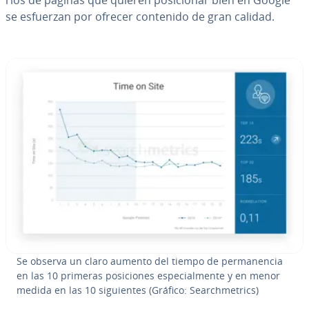
se esfuerzan por ofrecer contenido de gran calidad.
Se observa un claro aumento del tiempo de pe­r­ma­ne­n­cia
en las 10 primeras po­si­cio­nes es­pe­cia­l­me­n­te y en menor
medida en las 10 si­guie­n­tes (Gráfico: Sea­r­ch­me­tri­cs)