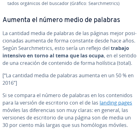
ta­dos orgánicos del buscador (Gráfico: Sea­r­ch­me­tri­cs)
Aumenta el número medio de palabras
La cantidad media de palabras de las páginas mejor po­si­
cio­na­das aumenta de forma constante desde hace años.
Según Sea­r­ch­me­tri­cs, esto sería un reflejo del
trabajo
intensivo en torno al tema que las ocupa
, en el sentido
de una creación de contenido de forma holística (total).
[“La cantidad media de palabras aumenta en un 50 % en
2016”]
Si se compara el número de palabras en los co­n­te­ni­dos
para la versión de es­cri­to­rio con el de las
landing pages
móviles las di­fe­re­n­cias son muy claras: en general, las
versiones de es­cri­to­rio de una página son de media un
30 por ciento más largas que sus homólogas móviles.