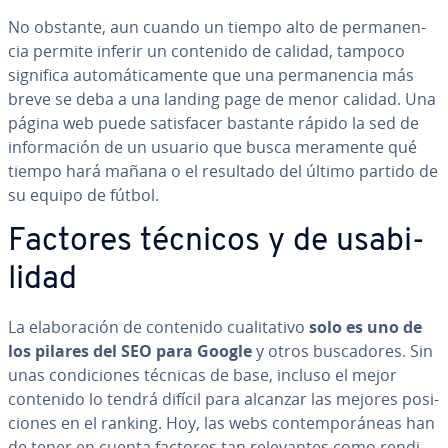
No obstante, aun cuando un tiempo alto de pe­r­ma­ne­n­
cia permite inferir un contenido de calidad, tampoco
significa au­to­má­ti­ca­me­n­te que una pe­r­ma­ne­n­cia más
breve se deba a una landing page de menor calidad. Una
página web puede sa­ti­s­fa­cer bastante rápido la sed de
in­fo­r­ma­ción de un usuario que busca meramente qué
tiempo hará mañana o el resultado del último partido de
su equipo de fútbol.
Factores técnicos y de usa­bi­
li­dad
La ela­bo­ra­ción de contenido cua­li­ta­ti­vo
solo es uno de
los pilares del SEO para Google
y otros bu­s­ca­do­res. Sin
unas co­n­di­cio­nes técnicas de base, incluso el mejor
contenido lo tendrá difícil para alcanzar las mejores po­si­
cio­nes en el ranking. Hoy, las webs co­n­te­m­po­rá­neas han
de tener en cuenta factores tan re­le­va­n­tes como re­n­di­