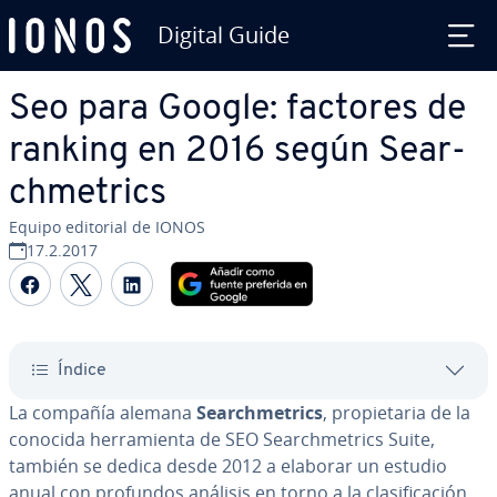
Digital Guide
Saltar al contenido principal
Seo para Google: factores de
ranking en 2016 según Sea­r­
ch­me­tri­cs
Equipo editorial de IONOS
17.2.2017
Compartir Facebook
Compartir Twitter
Compartir LinkedIn
Índice
La compañía alemana
Sea­r­ch­me­tri­cs
, pro­pie­ta­ria de la
conocida he­rra­mie­n­ta de SEO Sea­r­ch­me­tri­cs Suite,
también se dedica desde 2012 a elaborar un estudio
anual con profundos análisis en torno a la cla­si­fi­ca­ción