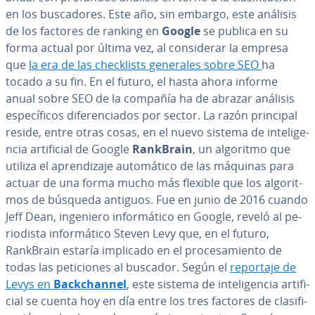
en los bu­s­ca­do­res. Este año, sin embargo, este análisis
de los factores de ranking en
Google
se publica en su
forma actual por última vez, al co­n­si­de­rar la empresa
que
la era de las che­c­kli­sts generales sobre SEO
ha
tocado a su fin. En el futuro, el hasta ahora informe
anual sobre SEO de la compañía ha de abrazar análisis
es­pe­cí­fi­cos di­fe­re­n­cia­dos por sector. La razón principal
reside, entre otras cosas, en el nuevo sistema de in­te­li­ge­
n­cia ar­ti­fi­cial de Google
RankBrain
, un algoritmo que
utiliza el apre­n­di­za­je au­to­má­ti­co de las máquinas para
actuar de una forma mucho más flexible que los al­go­ri­t­
mos de búsqueda antiguos. Fue en junio de 2016 cuando
Jeff Dean, ingeniero in­fo­r­má­ti­co en Google, reveló al pe­
rio­di­s­ta in­fo­r­má­ti­co Steven Levy que, en el futuro,
RankBrain estaría implicado en el pro­ce­sa­mie­n­to de
todas las pe­ti­cio­nes al buscador. Según el
reportaje de
Levys en
Ba­c­k­cha­n­nel
, este sistema de in­te­li­ge­n­cia ar­ti­fi­
cial se cuenta hoy en día entre los tres factores de cla­si­fi­