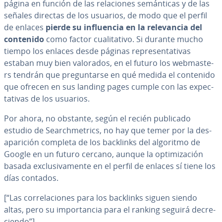
página en función de las re­la­cio­nes se­má­n­ti­cas y de las
señales directas de los usuarios, de modo que el perfil
de enlaces
pierde su in­flue­n­cia en la re­le­va­n­cia del
contenido
como factor cua­li­ta­ti­vo. Si durante mucho
tiempo los enlaces desde páginas re­pre­se­n­ta­ti­vas
estaban muy bien valorados, en el futuro los we­b­ma­s­te­
rs tendrán que pre­gu­n­tar­se en qué medida el contenido
que ofrecen en sus landing pages cumple con las ex­pe­c­
ta­ti­vas de los usuarios.
Por ahora, no obstante, según el recién publicado
estudio de Sea­r­ch­me­tri­cs, no hay que temer por la des­
apa­ri­ción completa de los backlinks del algoritmo de
Google en un futuro cercano, aunque la op­ti­mi­za­ción
basada ex­clu­si­va­me­n­te en el perfil de enlaces sí tiene los
días contados.
[“Las co­rre­la­cio­nes para los backlinks siguen siendo
altas, pero su im­po­r­ta­n­cia para el ranking seguirá de­cre­
cie­n­do”]