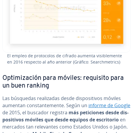
El empleo de pro­to­co­los de cifrado aumenta vi­si­ble­me­n­te
en 2016 respecto al año anterior (Gráfico: Sea­r­ch­me­tri­cs)
Op­ti­mi­za­ción para móviles: requisito para
un buen ranking
Las búsquedas rea­li­za­das desde di­s­po­si­ti­vos móviles
aumentan co­n­s­ta­n­te­me­n­te. Según un
informe de Google
de 2015, el buscador registra
más pe­ti­cio­nes desde di­s­
po­si­ti­vos móviles que desde equipos de es­cri­to­rio
en
mercados tan re­le­va­n­tes como Estados Unidos o Japón.