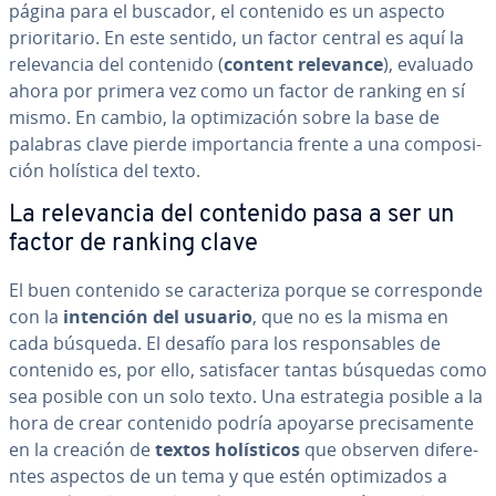
página para el buscador, el contenido es un aspecto
prio­ri­ta­rio. En este sentido, un factor central es aquí la
re­le­va­n­cia del contenido (
content relevance
), evaluado
ahora por primera vez como un factor de ranking en sí
mismo. En cambio, la op­ti­mi­za­ción sobre la base de
palabras clave pierde im­po­r­ta­n­cia frente a una co­m­po­si­
ción holística del texto.
La re­le­va­n­cia del contenido pasa a ser un
factor de ranking clave
El buen contenido se ca­ra­c­te­ri­za porque se co­rre­s­po­n­de
con la
intención del usuario
, que no es la misma en
cada búsqueda. El desafío para los re­s­po­n­sa­bles de
contenido es, por ello, sa­ti­s­fa­cer tantas búsquedas como
sea posible con un solo texto. Una es­tra­te­gia posible a la
hora de crear contenido podría apoyarse pre­ci­sa­me­n­te
en la creación de
textos ho­lí­s­ti­cos
que observen di­fe­re­
n­tes aspectos de un tema y que estén op­ti­mi­za­dos a