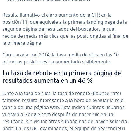
Resulta llamativo el claro aumento de la CTR en la
posición 11, que equivale a la primera landing page de la
segunda página de re­su­l­ta­dos del buscador, la cual
recibe de media más clics que las po­si­cio­na­das al final de
la primera página.
Comparada con 2014, la tasa media de clics en las 10
primeras po­si­cio­nes ha aumentado vi­si­ble­me­n­te.
La tasa de rebote en la primera página de
re­su­l­ta­dos aumenta en un 46 %
Junto a la tasa de clics, la tasa de rebote (Bounce rate)
también resulta in­te­re­sa­n­te a la hora de evaluar la re­le­
va­n­cia de una página web. Esta indica cuántos usuarios
vuelven a Google.com después de hacer clic en un
resultado, sin visitar otras su­b­pá­gi­nas de la web se­le­c­cio­
na­da. En los URL exa­mi­na­dos, el equipo de Sea­r­ch­me­tri­