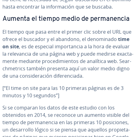
hasta encontrar la in­fo­r­ma­ción que se buscaba.
Aumenta el tiempo medio de pe­r­ma­ne­n­cia
El tiempo que pasa entre el primer clic sobre el URL que
ofrece el buscador y el abandono, el de­no­mi­na­do
time
on site
, es de especial im­po­r­ta­n­cia a la hora de evaluar
la re­le­va­n­cia de una página web y puede medirse exac­ta­
me­n­te mediante pro­ce­di­mie­n­tos de analítica web. Sea­r­
ch­me­tri­cs también presenta aquí un valor medio digno
de una co­n­si­de­ra­ción di­fe­re­n­cia­da.
[“El time on site para las 10 primeras páginas es de 3
minutos y 10 segundos”]
Si se comparan los datos de este estudio con los
obtenidos en 2014, se reconoce un aumento visible del
tiempo de pe­r­ma­ne­n­cia en las primeras 10 po­si­cio­nes,
un de­sa­rro­llo lógico si se piensa que aquellos pro­pie­ta­
rios de páginas que quieren po­si­cio­nar bien en Google