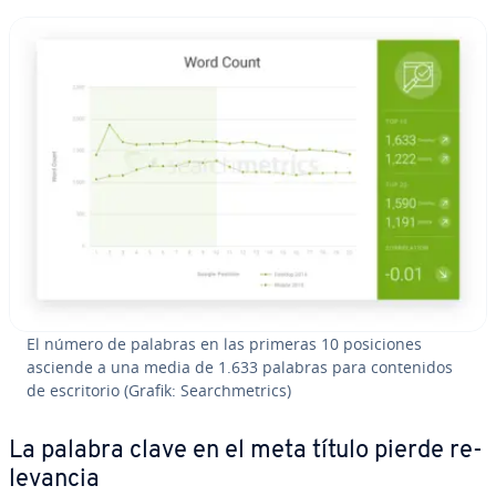
El número de palabras en las primeras 10 po­si­cio­nes
asciende a una media de 1.633 palabras para co­n­te­ni­dos
de es­cri­to­rio (Grafik: Sea­r­ch­me­tri­cs)
La palabra clave en el meta título pierde re­
le­va­n­cia