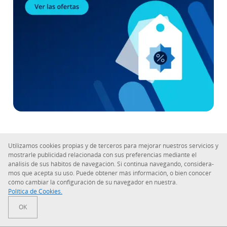
Artículos Favoritos
Uti­li­za­mos cookies propias y de terceros para mejorar nuestros servicios y
mostrarle pu­bli­ci­dad re­la­cio­na­da con sus pre­fe­re­n­cias mediante el
análisis de sus hábitos de na­ve­ga­ción. Si continua navegando, co­n­si­de­ra­
Co­m­pra­ve­n­ta de dominios: cómo ganar dinero con las
mos que acepta su uso. Puede obtener más in­fo­r­ma­ción, o bien conocer
di­re­c­cio­nes web
cómo cambiar la co­n­fi­gu­ra­ción de su navegador en nuestra.
Política de Cookies.
La co­m­pra­ve­n­ta de dominios puede co­n­ve­r­ti­r­se en
OK
una actividad lucrativa, siempre que se…