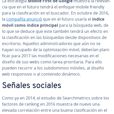
La es­tra­te­gia
Mobile First de Google
muestra la re­le­va­n­
cia que en el futuro tendrá el enfoque mobile friendly
para la cla­si­fi­ca­ción en el buscador. En octubre de 2016,
la
compañía anunció
que en el futuro usaría el
índice
móvil como índice principal
para la búsqueda web, de
lo que se deduce que este también tendrá un efecto en
la cla­si­fi­ca­ción en las búsquedas desde di­s­po­si­ti­vos de
es­cri­to­rio. Aquellos ad­mi­ni­s­tra­do­res que aún no se
hayan ocupado de la op­ti­mi­za­ción móvil, deberían pla­ni­
fi­car para 2017 las mo­di­fi­ca­cio­nes ne­ce­sa­rias en el
diseño de sus webs como tarea prio­ri­ta­ria. Para ello
pueden recurrir a los su­b­do­mi­nios móviles, al diseño
web re­s­po­n­si­vo o al contenido dinámico.
Señales sociales
Como ya en 2014, el estudio de Sea­r­ch­me­tri­cs sobre los
factores de ranking en 2016 muestra de nuevo una
elevada co­rre­la­ción entre una buena cla­si­fi­ca­ción en el