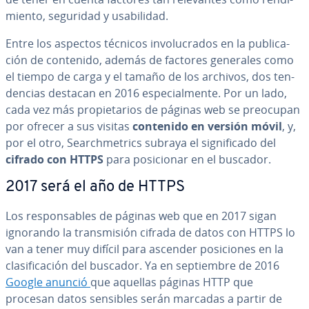
mie­n­to, seguridad y usa­bi­li­dad.
Entre los aspectos técnicos in­vo­lu­cra­dos en la pu­bli­ca­
ción de contenido, además de factores generales como
el tiempo de carga y el tamaño de los archivos, dos te­n­
de­n­cias destacan en 2016 es­pe­cia­l­me­n­te. Por un lado,
cada vez más pro­pie­ta­rios de páginas web se preocupan
por ofrecer a sus visitas
contenido en versión móvil
, y,
por el otro, Sea­r­ch­me­tri­cs subraya el si­g­ni­fi­ca­do del
cifrado con HTTPS
para po­si­cio­nar en el buscador.
2017 será el año de HTTPS
Los re­s­po­n­sa­bles de páginas web que en 2017 sigan
ignorando la tra­n­s­mi­sión cifrada de datos con HTTPS lo
van a tener muy difícil para ascender po­si­cio­nes en la
cla­si­fi­ca­ción del buscador. Ya en se­p­tie­m­bre de 2016
Google anunció
que aquellas páginas HTTP que
procesan datos sensibles serán marcadas a partir de