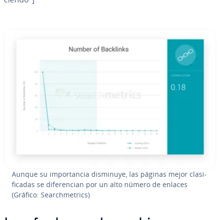
Aunque su im­po­r­ta­n­cia disminuye, las páginas mejor cla­si­
fi­ca­das se di­fe­re­n­cian por un alto número de enlaces
(Gráfico: Sea­r­ch­me­tri­cs)