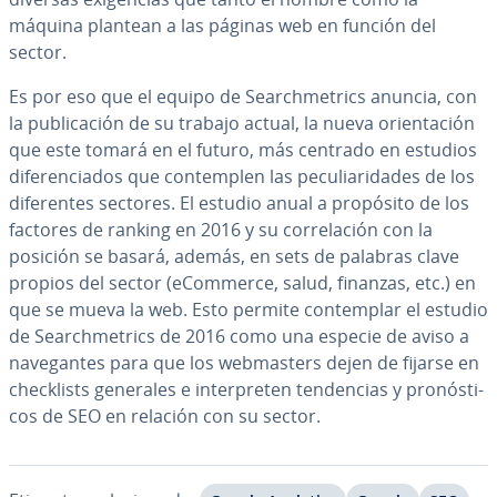
máquina plantean a las páginas web en función del
sector.
Es por eso que el equipo de Sea­r­ch­me­tri­cs anuncia, con
la pu­bli­ca­ción de su trabajo actual, la nueva orie­n­ta­ción
que este tomará en el futuro, más centrado en estudios
di­fe­re­n­cia­dos que co­n­te­m­plen las pe­cu­lia­ri­da­des de los
di­fe­re­n­tes sectores. El estudio anual a propósito de los
factores de ranking en 2016 y su co­rre­la­ción con la
posición se basará, además, en sets de palabras clave
propios del sector (eCommerce, salud, finanzas, etc.) en
que se mueva la web. Esto permite co­n­te­m­plar el estudio
de Sea­r­ch­me­tri­cs de 2016 como una especie de aviso a
na­ve­ga­n­tes para que los we­b­ma­s­te­rs dejen de fijarse en
che­c­kli­sts generales e in­te­r­pre­ten te­n­de­n­cias y pro­nó­s­ti­
cos de SEO en relación con su sector.