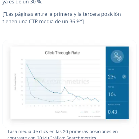
ya es de un 30 %.
[“Las páginas entre la primera y la tercera posición
tienen una CTR media de un 36 %”]
Tasa media de clics en las 20 primeras po­si­cio­nes en
contraste con 2014 (Gráfico: Sea­r­ch­me­tri­cs