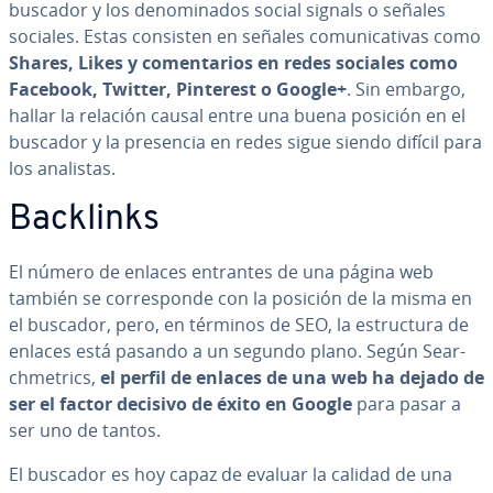
buscador y los de­no­mi­na­dos social signals o señales
sociales. Estas consisten en señales co­mu­ni­ca­ti­vas como
Shares, Likes y co­me­n­ta­rios en redes sociales como
Facebook, Twitter, Pinterest o Google+
. Sin embargo,
hallar la relación causal entre una buena posición en el
buscador y la presencia en redes sigue siendo difícil para
los analistas.
Backlinks
El número de enlaces entrantes de una página web
también se co­rre­s­po­n­de con la posición de la misma en
el buscador, pero, en términos de SEO, la es­tru­c­tu­ra de
enlaces está pasando a un segundo plano. Según Sea­r­
ch­me­tri­cs,
el perfil de enlaces de una web ha dejado de
ser el factor decisivo de éxito en Google
para pasar a
ser uno de tantos.
El buscador es hoy capaz de evaluar la calidad de una