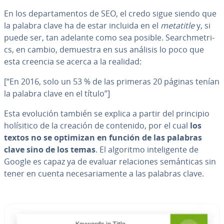
En los de­pa­r­ta­me­n­tos de SEO, el credo sigue siendo que
la palabra clave ha de estar incluida en el
metatitle
y, si
puede ser, tan adelante como sea posible. Sea­r­ch­me­tri­
cs, en cambio, demuestra en sus análisis lo poco que
esta creencia se acerca a la realidad:
[“En 2016, solo un 53 % de las primeras 20 páginas tenían
la palabra clave en el título”]
Esta evolución también se explica a partir del principio
ho­lí­si­ti­co de la creación de contenido, por el cual
los
textos no se optimizan en función de las palabras
clave sino de los temas
. El algoritmo in­te­li­ge­n­te de
Google es capaz ya de evaluar re­la­cio­nes se­má­n­ti­cas sin
tener en cuenta ne­ce­sa­ria­me­n­te a las palabras clave.