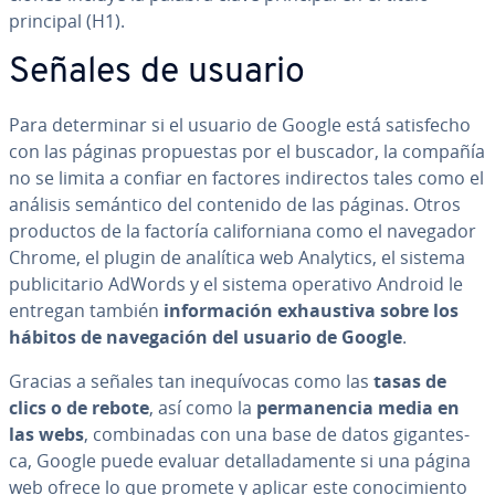
principal (H1).
Señales de usuario
Para de­te­r­mi­nar si el usuario de Google está sa­ti­s­fe­cho
con las páginas pro­pue­s­tas por el buscador, la compañía
no se limita a confiar en factores in­di­re­c­tos tales como el
análisis semántico del contenido de las páginas. Otros
productos de la factoría ca­li­fo­r­nia­na como el navegador
Chrome, el plugin de analítica web Analytics, el sistema
pu­bli­ci­ta­rio AdWords y el sistema operativo Android le
entregan también
in­fo­r­ma­ción exhau­s­ti­va sobre los
hábitos de na­ve­ga­ción del usuario de Google
.
Gracias a señales tan ine­quí­vo­cas como las
tasas de
clics o de rebote
, así como la
pe­r­ma­ne­n­cia media en
las webs
, co­m­bi­na­das con una base de datos gi­ga­n­te­s­
ca, Google puede evaluar de­ta­lla­da­me­n­te si una página
web ofrece lo que promete y aplicar este co­no­ci­mie­n­to