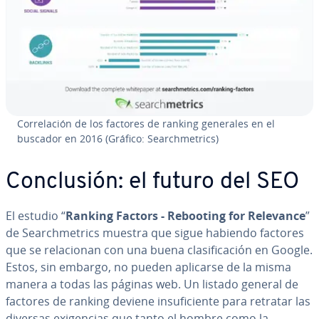
Co­rre­la­ción de los factores de ranking generales en el
buscador en 2016 (Gráfico: Sea­r­ch­me­tri­cs)
Co­n­clu­sión: el futuro del SEO
El estudio “
Ranking Factors
- Rebooting for Relevance
”
de Sea­r­ch­me­tri­cs muestra que sigue habiendo factores
que se re­la­cio­nan con una buena cla­si­fi­ca­ción en Google.
Estos, sin embargo, no pueden aplicarse de la misma
manera a todas las páginas web. Un listado general de
factores de ranking deviene in­su­fi­cie­n­te para retratar las
diversas exi­ge­n­cias que tanto el hombre como la