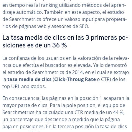
en tiempo real al ranking uti­li­za­n­do métodos del apre­n­
di­za­je au­to­má­ti­co. También en este aspecto, el estudio
de Sea­r­ch­me­tri­cs ofrece un valioso input para pro­pie­ta­
rios de páginas web y asesores de SEO.
La tasa media de clics en las 3 primeras po­
si­cio­nes es de un 36 %
La confianza de los usuarios en la va­lo­ra­ción de la re­le­va­
n­cia que efectúa el buscador es elevada. Ya lo demostró
el estudio de Sea­r­ch­me­tri­cs de 2014, en el cual se extrajo
la
tasa media de clics
(
Click-Throug Rate
o CTR) de los
top URL ana­li­za­dos.
En co­n­se­cue­n­cia, las páginas en la posición 1 acaparan la
mayor parte de clics. Para la pole position, el equipo de
Sea­r­ch­me­tri­cs ha calculado una CTR media de un 44 %,
un po­r­ce­n­ta­je que desciende a medida que la página
baja en po­si­cio­nes. En la tercera posición la tasa de clics