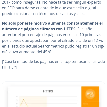
2017 como inseguras. No hace falta ser ningún experto
en SEO para darse cuenta de lo que este sello digital
puede ocasionar en términos de visitas y clics.
No solo por este motivo aumenta co­n­s­ta­n­te­me­n­te el
número de páginas cifradas con HTTPS
. Si el año
anterior el po­r­ce­n­ta­je de páginas entre las 10 primeras
po­si­cio­nes que apostaban por el cifrado era de un 12 %,
en el estudio actual Sea­r­ch­me­tri­cs pudo registrar un si­g­
ni­fi­ca­ti­vo aumento del 45 %.
[“Casi la mitad de las páginas en el top ten usan el cifrado
HTTPS.”]