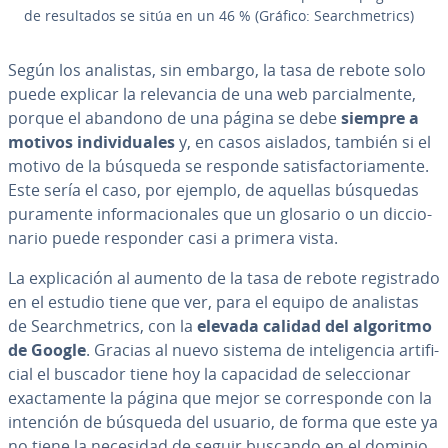
de re­su­l­ta­dos se sitúa en un 46 % (Gráfico: Sea­r­ch­me­tri­cs)
Según los analistas, sin embargo, la tasa de rebote solo
puede explicar la re­le­va­n­cia de una web pa­r­cia­l­me­n­te,
porque el abandono de una página se debe
siempre a
motivos in­di­vi­dua­les
y, en casos aislados, también si el
motivo de la búsqueda se responde sa­ti­s­fa­c­to­ria­me­n­te.
Este sería el caso, por ejemplo, de aquellas búsquedas
puramente in­fo­r­ma­cio­na­les que un glosario o un di­c­cio­
na­rio puede responder casi a primera vista.
La ex­pli­ca­ción al aumento de la tasa de rebote re­gi­s­tra­do
en el estudio tiene que ver, para el equipo de analistas
de Sea­r­ch­me­tri­cs, con la
elevada calidad del algoritmo
de Google
. Gracias al nuevo sistema de in­te­li­ge­n­cia ar­ti­fi­
cial el buscador tiene hoy la capacidad de se­le­c­cio­nar
exac­ta­me­n­te la página que mejor se co­rre­s­po­n­de con la
intención de búsqueda del usuario, de forma que este ya
no tiene la necesidad de seguir buscando en el dominio