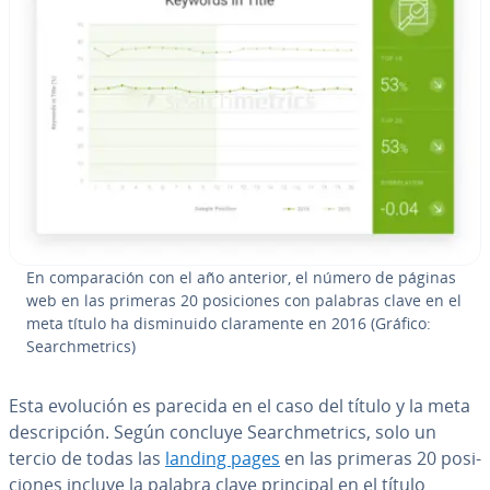
En co­m­pa­ra­ción con el año anterior, el número de páginas
web en las primeras 20 po­si­cio­nes con palabras clave en el
meta título ha di­s­mi­nui­do cla­ra­me­n­te en 2016 (Gráfico:
Sea­r­ch­me­tri­cs)
Esta evolución es parecida en el caso del título y la meta
de­s­cri­p­ción. Según concluye Sea­r­ch­me­tri­cs, solo un
tercio de todas las
landing pages
en las primeras 20 po­si­
cio­nes incluye la palabra clave principal en el título