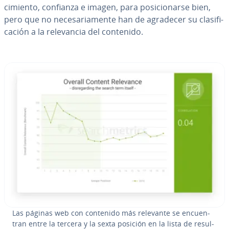
ci­mie­n­to, confianza e imagen, para po­si­cio­nar­se bien,
pero que no ne­ce­sa­ria­me­n­te han de agradecer su cla­si­fi­
ca­ción a la re­le­va­n­cia del contenido.
Las páginas web con contenido más relevante se en­cue­n­
tran entre la tercera y la sexta posición en la lista de re­su­l­