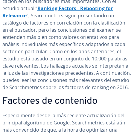
ca­ción en los bu­s­ca­do­res más im­po­r­ta­n­tes. Con el
estudio actual “
Ranking Factors - Rebooting for
Relevance
”, Sea­r­ch­me­tri­cs sigue pre­se­n­ta­n­do un
catálogo de factores en co­rre­la­ción con la cla­si­fi­ca­ción
en el buscador, pero las co­n­clu­sio­nes del examen se
entienden más bien como valores orie­n­ta­ti­vos para
análisis in­di­vi­dua­les más es­pe­cí­fi­cos adaptados a cada
sector en pa­r­ti­cu­lar. Como en los años an­te­rio­res, el
estudio está basado en un conjunto de 10.000 palabras
clave re­le­va­n­tes. Los hallazgos actuales se in­te­r­pre­tan a
la luz de las in­ve­s­ti­ga­cio­nes pre­ce­de­n­tes. A co­n­ti­nua­ción,
puedes leer las co­n­clu­sio­nes más re­le­va­n­tes del estudio
de Sea­r­ch­me­tri­cs sobre los factores de ranking en 2016.
Factores de contenido
Es­pe­cia­l­me­n­te desde la más reciente ac­tua­li­za­ción del
principal algoritmo de Google, Sea­r­ch­me­tri­cs está aún
más co­n­ve­n­ci­do de que, a la hora de optimizar una