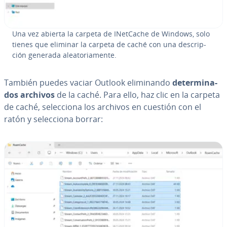
Una vez abierta la carpeta de INetCache de Windows, solo
tienes que eliminar la carpeta de caché con una de­s­cri­p­
ción generada alea­to­ria­me­n­te.
También puedes vaciar Outlook eli­mi­na­n­do
de­te­r­mi­na­
dos archivos
de la caché. Para ello, haz clic en la carpeta
de caché, se­le­c­cio­na los archivos en cuestión con el
ratón y se­le­c­cio­na borrar: