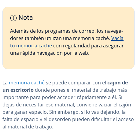
Nota
Además de los programas de correo, los na­ve­ga­
do­res también utilizan una memoria caché.
Vacía
tu memoria caché
con re­gu­la­ri­dad para asegurar
una rápida na­ve­ga­ción por la web.
La
memoria caché
se puede comparar con el
cajón de
un es­cri­to­rio
donde pones el material de trabajo más
im­po­r­ta­n­te para poder acceder rá­pi­da­me­n­te a él. Si
dejas de necesitar ese material, conviene vaciar el cajón
para ganar espacio. Sin embargo, si lo vas dejando, la
falta de espacio y el desorden pueden di­fi­cu­l­tar el acceso
al material de trabajo.