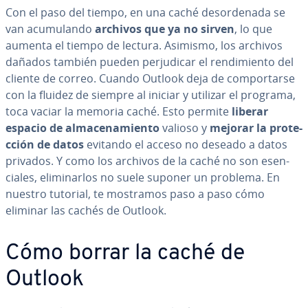
Con el paso del tiempo, en una caché des­or­de­na­da se
van acu­mu­la­n­do
archivos que ya no sirven
, lo que
aumenta el tiempo de lectura. Asimismo, los archivos
dañados también pueden pe­r­ju­di­car el re­n­di­mie­n­to del
cliente de correo. Cuando Outlook deja de co­m­po­r­tar­se
con la fluidez de siempre al iniciar y utilizar el programa,
toca vaciar la memoria caché. Esto permite
liberar
espacio de al­ma­ce­na­mie­n­to
valioso y
mejorar la pro­te­
c­ción de datos
evitando el acceso no deseado a datos
privados. Y como los archivos de la caché no son ese­n­
cia­les, eli­mi­nar­los no suele suponer un problema. En
nuestro tutorial, te mostramos paso a paso cómo
eliminar las cachés de Outlook.
Cómo borrar la caché de
Outlook