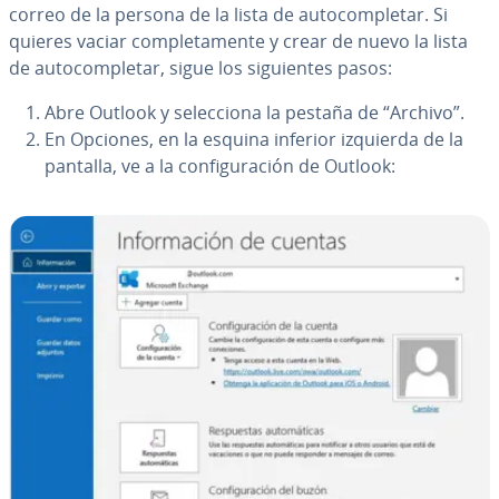
correo de la persona de la lista de au­to­co­m­ple­tar. Si
quieres vaciar co­m­ple­ta­me­n­te y crear de nuevo la lista
de au­to­co­m­ple­tar, sigue los si­guie­n­tes pasos:
Abre Outlook y se­le­c­cio­na la pestaña de “Archivo”.
En Opciones, en la esquina inferior izquierda de la
pantalla, ve a la co­n­fi­gu­ra­ción de Outlook: