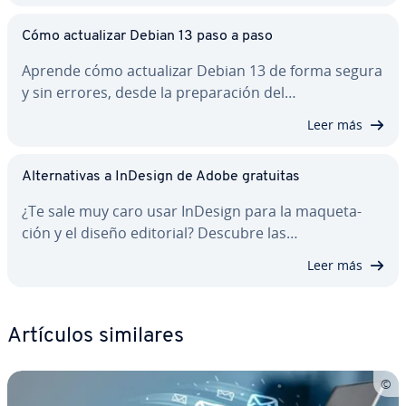
Cómo ac­tua­li­zar Debian 13 paso a paso
Aprende cómo ac­tua­li­zar Debian 13 de forma segura
y sin errores, desde la pre­pa­ra­ción del…
Leer más
Al­te­r­na­ti­vas a InDesign de Adobe gratuitas
¿Te sale muy caro usar InDesign para la ma­que­ta­
ción y el diseño editorial? Descubre las…
Leer más
Artículos similares