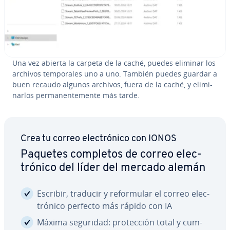
Una vez abierta la carpeta de la caché, puedes eliminar los
archivos te­m­po­ra­les uno a uno. También puedes guardar a
buen recaudo algunos archivos, fuera de la caché, y eli­mi­
nar­los pe­r­ma­ne­n­te­me­n­te más tarde.
Crea tu correo ele­c­tró­ni­co con IONOS
Paquetes completos de correo ele­c­
tró­ni­co del líder del mercado alemán
Escribir, traducir y re­fo­r­mu­lar el correo ele­c­
tró­ni­co perfecto más rápido con IA
Máxima seguridad: pro­te­c­ción total y cu­m­