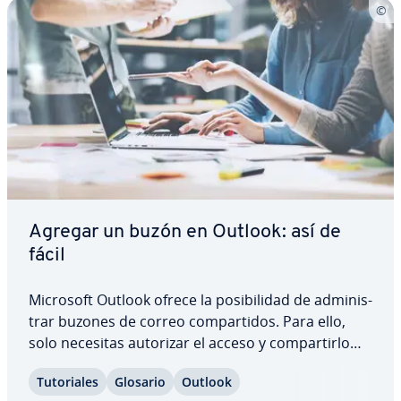
Agregar un buzón en Outlook: así de
fácil
Microsoft Outlook ofrece la po­si­bi­li­dad de ad­mi­ni­s­
trar buzones de correo co­m­pa­r­ti­dos. Para ello,
solo necesitas autorizar el acceso y co­m­pa­r­ti­r­lo
con la persona que quieras. Las personas que
Tu­to­ria­les
Glosario
Outlook
hayas au­to­ri­za­do podrán agregar el buzón a su