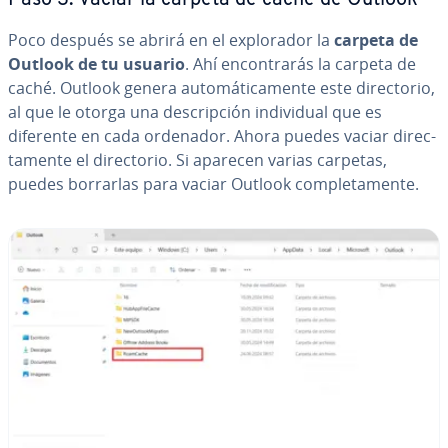
Paso 3: Vaciar la carpeta de caché de Outlook
Poco después se abrirá en el ex­plo­ra­dor la
carpeta de
Outlook de tu usuario
. Ahí en­co­n­tra­rás la carpeta de
caché. Outlook genera au­to­má­ti­ca­me­n­te este di­re­c­to­rio,
al que le otorga una de­s­cri­p­ción in­di­vi­dual que es
diferente en cada ordenador. Ahora puedes vaciar di­re­c­
ta­me­n­te el di­re­c­to­rio. Si aparecen varias carpetas,
puedes borrarlas para vaciar Outlook co­m­ple­ta­me­n­te.