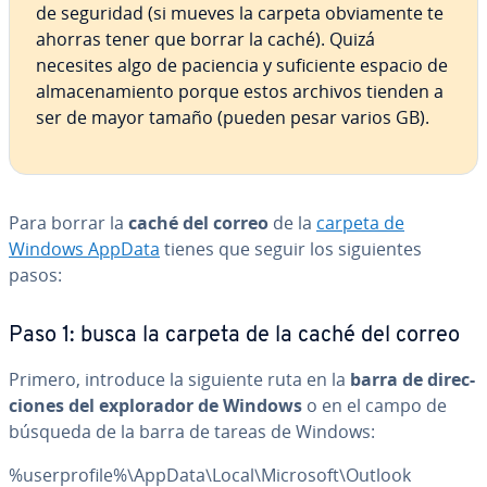
de seguridad (si mueves la carpeta ob­via­me­n­te te
ahorras tener que borrar la caché). Quizá
necesites algo de paciencia y su­fi­cie­n­te espacio de
al­ma­ce­na­mie­n­to porque estos archivos tienden a
ser de mayor tamaño (pueden pesar varios GB).
Para borrar la
caché del correo
de la
carpeta de
Windows AppData
tienes que seguir los si­guie­n­tes
pasos:
Paso 1: busca la carpeta de la caché del correo
Primero, introduce la siguiente ruta en la
barra de di­re­c­
cio­nes del ex­plo­ra­dor de Windows
o en el campo de
búsqueda de la barra de tareas de Windows:
%use­r­pro­fi­le%\AppData\Local\Microsoft\Outlook