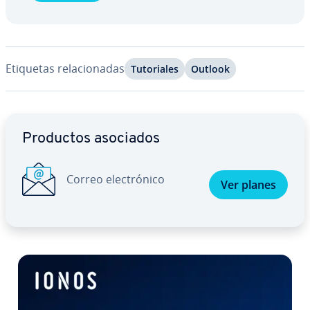
Etiquetas re­la­cio­na­das
Tu­to­ria­les
Outlook
Ir al menú principal
Productos asociados
Correo ele­c­tró­ni­co
Ver planes