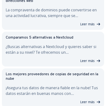
di­re­c­cio­nes web
La co­m­pra­ve­n­ta de dominios puede co­n­ve­r­ti­r­se en
una actividad lucrativa, siempre que se…
Leer más
Co­m­pa­ra­mos 5 al­te­r­na­ti­vas a Nextcloud
¿Buscas al­te­r­na­ti­vas a Nextcloud y quieres saber si
están a su nivel? Te ofrecemos un…
Leer más
Los mejores pro­vee­do­res de copias de seguridad en la
nube
¡Asegura tus datos de manera fiable en la nube! Tus
datos estarán en buenas manos con…
Leer más