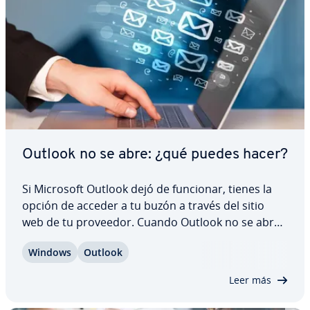
Outlook no se abre: ¿qué puedes hacer?
Si Microsoft Outlook dejó de funcionar, tienes la
opción de acceder a tu buzón a través del sitio
web de tu proveedor. Cuando Outlook no se abre,
el problema suele deberse a un panel de na­ve­ga­
Windows
Outlook
ción de­fe­c­tuo­so, co­m­ple­me­n­tos obsoletos o un
perfil dañado. Hay muchas so­lu­cio­nes que…
Leer más