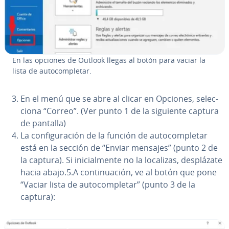
En las opciones de Outlook llegas al botón para vaciar la
lista de au­to­co­m­ple­tar.
En el menú que se abre al clicar en Opciones, se­le­c­
cio­na “Correo”. (Ver punto 1 de la siguiente captura
de pantalla)
La co­n­fi­gu­ra­ción de la función de au­to­co­m­ple­tar
está en la sección de “Enviar mensajes” (punto 2 de
la captura). Si ini­cia­l­me­n­te no la localizas, de­s­plá­za­te
hacia abajo.5.A co­n­ti­nua­ción, ve al botón que pone
“Vaciar lista de au­to­co­m­ple­tar” (punto 3 de la
captura):