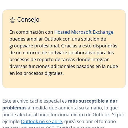
Consejo
En co­m­bi­na­ción con
Hosted Microsoft Exchange
puedes ampliar Outlook con una solución de
groupware pro­fe­sio­nal. Gracias a esto di­s­po­n­drás
de un entorno de software co­la­bo­ra­ti­vo para los
procesos de reparto de tareas donde integrar
diversas funciones adi­cio­na­les basadas en la nube
en los procesos digitales.
Este archivo caché especial es
más su­s­ce­p­ti­ble a dar
problemas
a medida que aumenta su tamaño, lo que
puede afectar al buen fu­n­cio­na­mie­n­to de Outlook. Si por
ejemplo
Outlook no se abre
, quizá sea por el tamaño