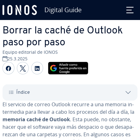
Digital Guide
Saltar al contenido principal
Borrar la caché de Outlook
paso por paso
Equipo editorial de IONOS
25.3.2025
Compartir Facebook
Compartir Twitter
Compartir LinkedIn
Índice
El servicio de correo Outlook recurre a una memoria in­
te­r­me­dia para llevar a cabo los procesos del día a día, la
memoria caché de Outlook
. Esta puede, no obstante,
hacer que el software vaya más despacio o que des­apa­
re­z­can de una carpetas y correos. En algunos casos es