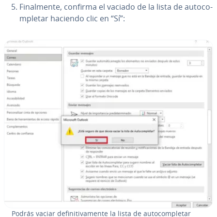
Fi­na­l­me­n­te, confirma el vaciado de la lista de au­to­co­
m­ple­tar haciendo clic en “Sí”:
Podrás vaciar de­fi­ni­ti­va­me­n­te la lista de au­to­co­m­ple­tar