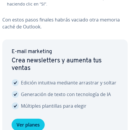
haciendo clic en “Sí”.
Con estos pasos finales habrás vaciado otra memoria
caché de Outlook.
E-mail marketing
Crea ne­w­s­le­t­te­rs y aumenta tus
ventas
Edición intuitiva mediante arrastrar y soltar
Ge­ne­ra­ción de texto con te­c­no­lo­gía de IA
Múltiples pla­n­ti­llas para elegir
Ver planes