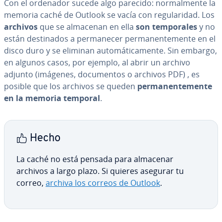
Con el ordenador sucede algo parecido: no­r­ma­l­me­n­te la
memoria caché de Outlook se vacía con re­gu­la­ri­dad. Los
archivos
que se almacenan en ella
son te­m­po­ra­les
y no
están de­s­ti­na­dos a pe­r­ma­ne­cer pe­r­ma­ne­n­te­me­n­te en el
disco duro y se eliminan au­to­má­ti­ca­me­n­te. Sin embargo,
en algunos casos, por ejemplo, al abrir un archivo
adjunto (imágenes, do­cu­me­n­tos o archivos PDF) , es
posible que los archivos se queden
pe­r­ma­ne­n­te­me­n­te
en la memoria temporal
.
Hecho
La caché no está pensada para almacenar
archivos a largo plazo. Si quieres asegurar tu
correo,
archiva los correos de Outlook
.