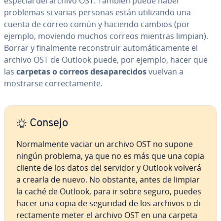
especial del archivo OST. También puede haber
problemas si varias personas están uti­li­za­n­do una
cuenta de correo común y haciendo cambios (por
ejemplo, moviendo muchos correos mientras limpian).
Borrar y fi­na­l­me­n­te re­co­n­s­truir au­to­má­ti­ca­me­n­te el
archivo OST de Outlook puede, por ejemplo, hacer que
las
carpetas o correos des­apa­re­ci­dos
vuelvan a
mostrarse co­rre­c­ta­me­n­te.
Consejo
No­r­ma­l­me­n­te vaciar un archivo OST no supone
ningún problema, ya que no es más que una copia
cliente de los datos del servidor y Outlook volverá
a crearla de nuevo. No obstante, antes de limpiar
la caché de Outlook, para ir sobre seguro, puedes
hacer una copia de seguridad de los archivos o di­
re­c­ta­me­n­te meter el archivo OST en una carpeta