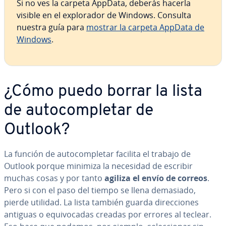
Si no ves la carpeta AppData, deberás hacerla
visible en el ex­plo­ra­dor de Windows. Consulta
nuestra guía para
mostrar la carpeta AppData de
Windows
.
¿Cómo puedo borrar la lista
de au­to­co­m­ple­tar de
Outlook?
La función de au­to­co­m­ple­tar facilita el trabajo de
Outlook porque minimiza la necesidad de escribir
muchas cosas y por tanto
agiliza el envío de correos
.
Pero si con el paso del tiempo se llena demasiado,
pierde utilidad. La lista también guarda di­re­c­cio­nes
antiguas o equi­vo­ca­das creadas por errores al teclear.