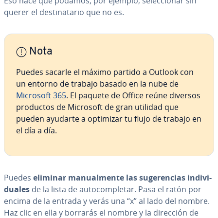
Eso hace que podamos, por ejemplo, se­le­c­cio­nar sin
querer el de­s­ti­na­ta­rio que no es.
Nota
Puedes sacarle el máximo partido a Outlook con
un entorno de trabajo basado en la nube de
Microsoft 365
. El paquete de Office reúne diversos
productos de Microsoft de gran utilidad que
pueden ayudarte a optimizar tu flujo de trabajo en
el día a día.
Puedes
eliminar ma­nua­l­me­n­te las su­ge­re­n­cias in­di­vi­
dua­les
de la lista de au­to­co­m­ple­tar. Pasa el ratón por
encima de la entrada y verás una “x” al lado del nombre.
Haz clic en ella y borrarás el nombre y la dirección de