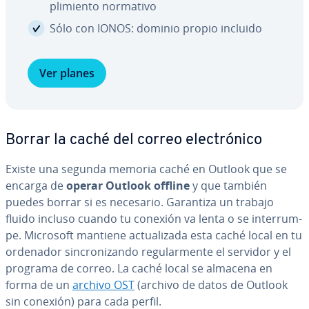
pli­mie­n­to normativo
Sólo con IONOS: dominio propio incluido
Ver planes
Borrar la caché del correo ele­c­tró­ni­co
Existe una segunda memoria caché en Outlook que se
encarga de
operar Outlook offline
y que también
puedes borrar si es necesario. Garantiza un trabajo
fluido incluso cuando tu conexión va lenta o se in­te­rru­m­
pe. Microsoft mantiene ac­tua­li­za­da esta caché local en tu
ordenador si­n­cro­ni­za­n­do re­gu­la­r­me­n­te el servidor y el
programa de correo. La caché local se almacena en
forma de un
archivo OST
(archivo de datos de Outlook
sin conexión) para cada perfil.