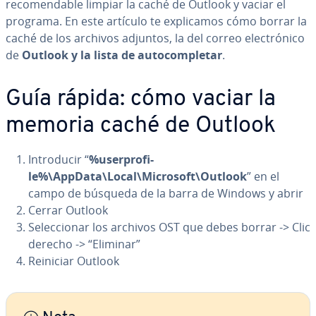
re­co­me­n­da­ble limpiar la caché de Outlook y vaciar el
programa. En este artículo te ex­pli­ca­mos cómo borrar la
caché de los archivos adjuntos, la del correo ele­c­tró­ni­co
de
Outlook y la lista de au­to­co­m­ple­tar
.
Guía rápida: cómo vaciar la
memoria caché de Outlook
In­tro­du­cir “
%use­r­pro­fi­
le%\AppData\Local\Microsoft\Outlook
” en el
campo de búsqueda de la barra de Windows y abrir
Cerrar Outlook
Se­le­c­cio­nar los archivos OST que debes borrar -> Clic
derecho -> “Eliminar”
Reiniciar Outlook