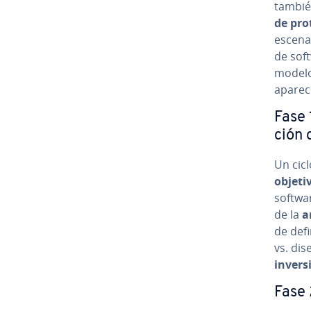
tambié
de prot
es­ce­n
de soft
modelo 
aparece
Fase 1
ción d
Un cicl
objeti
softwar
de la
a
de defin
vs. dis
invers
Fase 2