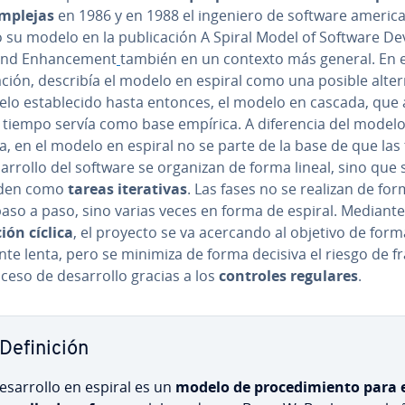
mplejas
en 1986 y en 1988 el ingeniero de software americ
 su modelo en la pu­bli­ca­ción A Spiral Model of Software De­v
nd En­ha­n­ce­me­nt
también en un contexto más general. En 
ca­ción, describía el modelo en espiral como una posible al­te­r­n
lo es­ta­ble­ci­do hasta entonces, el modelo en cascada, que 
iempo servía como base empírica. A di­fe­re­n­cia del model
, en el modelo en espiral no se parte de la base de que las
sa­rro­llo del software se organizan de forma lineal, sino que 
nden como
tareas ite­ra­ti­vas
. Las fases no se realizan de fo
aso a paso, sino varias veces en forma de espiral. Mediante
­ción cíclica
, el proyecto se va acercando al objetivo de forma
e­n­te lenta, pero se minimiza de forma decisiva el riesgo de f
ceso de de­sa­rro­llo gracias a los
controles regulares
.
De­fi­ni­ción
e­sa­rro­llo en espiral es un
modelo de pro­ce­di­mie­n­to para 