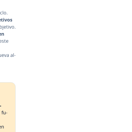
clo.
etivos
bjetivo.
en
 este
nueva al­
­
 fu­
en