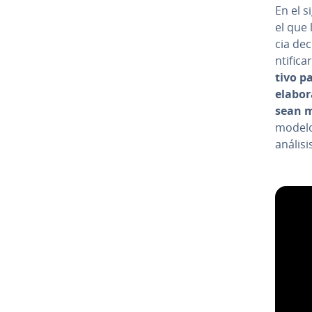
En el s
el que 
cia dec
n­ti­fi­
ti­vo 
ela­bo­
sean m
modelo 
análisi