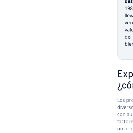
de­
1986
lle
vec
va­l
del 
ble
Ex­p
¿có
Los pr
divers
con aum
factore
un prob