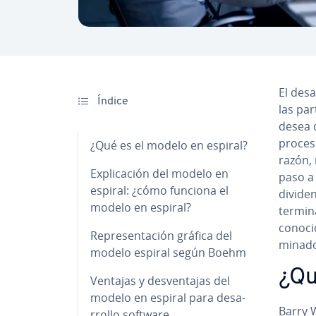
El de­s
Índice
las par
desea d
proceso
¿Qué es el modelo en espiral?
razón, 
Ex­pli­ca­ción del modelo en
paso a 
espiral: ¿cómo funciona el
dividen
modelo en espiral?
te­r­mi
conocid
Re­pre­se­n­ta­ción gráfica del
mi­na­d
modelo espiral según Boehm
¿Qu
Ventajas y de­s­ve­n­ta­jas del
modelo en espiral para de­sa­
Barry 
rro­llo software