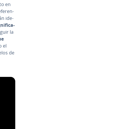
to en
fe­re­n­
án ide­
i­fi­ca­
guir la
ue
o el
delos de