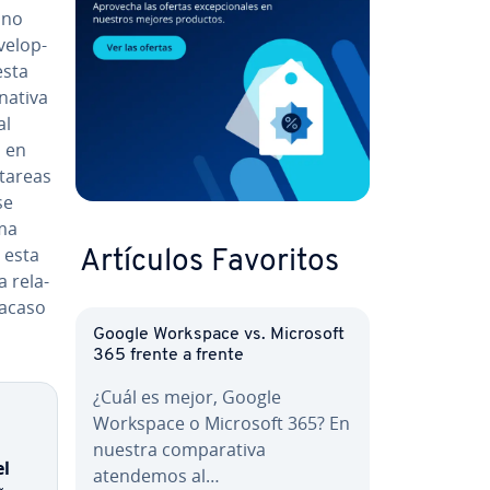
ano
e­lo­p­
esta
a­ti­va
al
o en
 tareas
se
rma
 esta
Artículos Favoritos
 re­la­
racaso
Google Workspace vs. Microsoft
365 frente a frente
¿Cuál es mejor, Google
Workspace o Microsoft 365? En
nuestra co­m­pa­ra­ti­va
el
atendemos al…