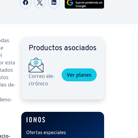
Compartir Facebook
Compartir Twitter
Compartir LinkedIn
todas
se
Productos asociados
l
or esta
eñados
Ver planes
Correo ele­
stos
c­tró­ni­co
bles de­
de­no­
­cio­