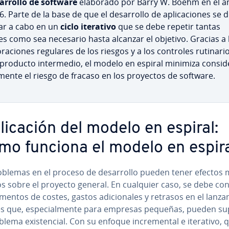
sa­rro­llo de software
elaborado por Barry W. Boehm en el a
. Parte de la base de que el de­sa­rro­llo de apli­ca­cio­nes se 
var a cabo en un
ciclo iterativo
que se debe repetir tantas
es como sea necesario hasta alcanzar el objetivo. Gracias a 
o­ra­cio­nes regulares de los riesgos y a los controles ru­ti­na­ri
producto in­te­r­me­dio, el modelo en espiral minimiza co­n­si­de
­me­n­te el riesgo de fracaso en los proyectos de software.
li­ca­ción del modelo en espiral:
mo funciona el modelo en espir
oblemas en el proceso de de­sa­rro­llo pueden tener efectos
os sobre el proyecto general. En cualquier caso, se debe co
entos de costes, gastos adi­cio­na­les y retrasos en el la­n­za­m
s que, es­pe­cia­l­me­n­te para empresas pequeñas, pueden s
lema exi­s­te­n­cial. Con su enfoque in­cre­me­n­tal e iterativo, 