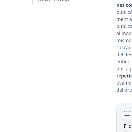
nes co
publicó
me­nt a
pu­bli­
al mode
mismo t
cascada
del de­
entie
única p
re­pe­ti
ti­va­m
del pro
El d