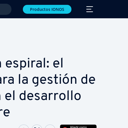
Productos IONOS
espiral: el
ra la gestión de
el de­sa­rro­llo
re