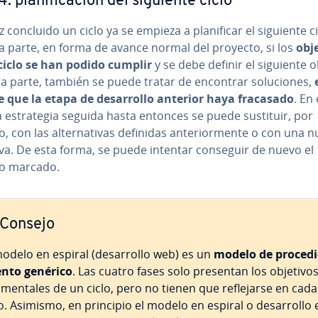
: pla­ni­fi­ca­ción del siguiente ciclo
 concluido un ciclo ya se empieza a pla­ni­fi­car el siguiente ci
a parte, en forma de avance normal del proyecto, si los
obj
ciclo se han podido cumplir
y se debe definir el siguiente o
a parte, también se puede tratar de encontrar so­lu­cio­nes,
e que la etapa de de­sa­rro­llo anterior haya fracasado
. En
a es­tra­te­gia seguida hasta entonces se puede sustituir, por
 con las al­te­r­na­ti­vas definidas an­te­rio­r­me­n­te o con una 
­ti­va. De esta forma, se puede intentar conseguir de nuevo el
vo marcado.
Consejo
modelo en espiral (de­sa­rro­llo web) es un
modelo de pro­ce­di
­n­to genérico
. Las cuatro fases solo presentan los objetivos
­me­n­ta­les de un ciclo, pero no tienen que re­fle­jar­se en cada
lo. Asimismo, en principio el modelo en espiral o de­sa­rro­llo 