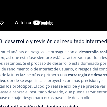
: de­sa­rro­llo y revisión del resultado in­te­r­me­
lizar el análisis de riesgos, se prosigue con el
de­sa­rro­llo rea
are
, así que esta fase siempre está ca­ra­c­te­ri­za­da por los ri
os restantes. Si el proceso de de­sa­rro­llo está dominado por
 de re­n­di­mie­n­to o de interfaz de usuario, o riesgos del con
 de la interfaz, se ofrece primero una
es­tra­te­gia de de­sa­rro
iva
, donde se es­pe­ci­fi­ca el proyecto con más precisión y se
an los pro­to­ti­pos. El código real se escribe y se prueba var
hasta alcanzar el resultado deseado, que puede servir ento
se de bajo riesgo para otros pasos de de­sa­rro­llo.