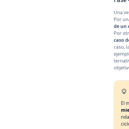
Fase 4
Una vez
Por un
de un 
Por otr
caso d
caso, l
ejemplo,
te­r­na
objeti
El 
mie
n­da
cic