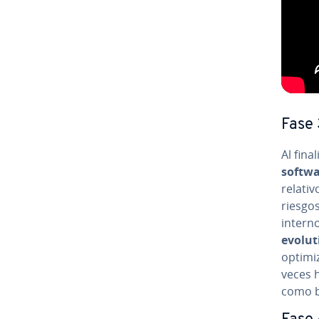
Fase 3
Al fina
softw
relativ
riesgos
interno
evolut
optimiz
veces 
como ba