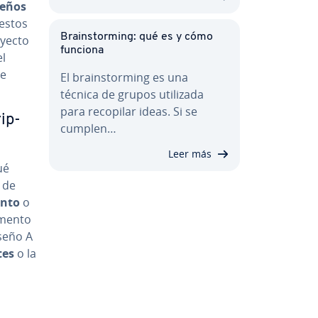
seños
 estos
Brai­n­s­to­r­mi­ng: qué es y cómo
oyecto
funciona
el
ue
El brai­n­s­to­r­mi­ng es una
técnica de grupos utilizada
para recopilar ideas. Si se
i­p­
cumplen…
Leer más
ué
o de
n­to
o
omento
iseño A
tes
o la