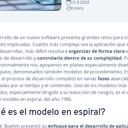
12.9.2023
8 mins
a­rro­llo de un nuevo software presenta grandes retos para 
tes im­pli­ca­das. Cuanto más compleja sea la apli­ca­ción que 
e­sa­rro­llar, más difícil resultará
organizar de forma clara
e
 de de­sa­rro­llo y
co­n­tro­lar­lo
dentro de su co­m­ple­ji­dad
. P
no­r­ma­l­me­n­te nos apoyamos en planes es­pe­cia­l­me­n­te dis
paso, de­no­mi­na­dos también modelos de pro­ce­di­mie­n­to. E
 el proceso de de­sa­rro­llo completo en varias
fases
aba­r­ca­
­na­das por el tiempo y el contenido. Uno de los modelos más
os, es­pe­cia­l­me­n­te dirigido a la reducción de riesgos, es el 
o modelo en espiral, del año 1986.
é es el modelo en espiral?
W. Boehm presentó su
enfoque para el de­sa­rro­llo de apli­ca