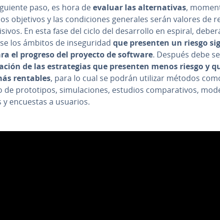
iguiente paso, es hora de
evaluar las al­te­r­na­ti­vas
, momen
los objetivos y las co­n­di­cio­nes generales serán valores de re­
isivos. En esta fase del ciclo del de­sa­rro­llo en espiral, deber
car­se los ámbitos de in­se­gu­ri­dad
que presenten un riesgo si­g­n
para el progreso del proyecto de software
. Después debe se
ra­ción de las es­tra­te­gias que presenten menos riesgo y q
ás rentables
, para lo cual se podrán utilizar métodos com
de pro­to­ti­pos, si­mu­la­cio­nes, estudios co­m­pa­ra­ti­vos, mo
s y encuestas a usuarios.