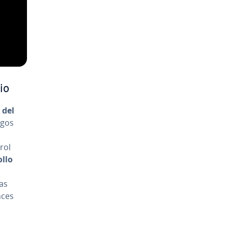
dio
l del
esgos
trol
­llo
ias
nces