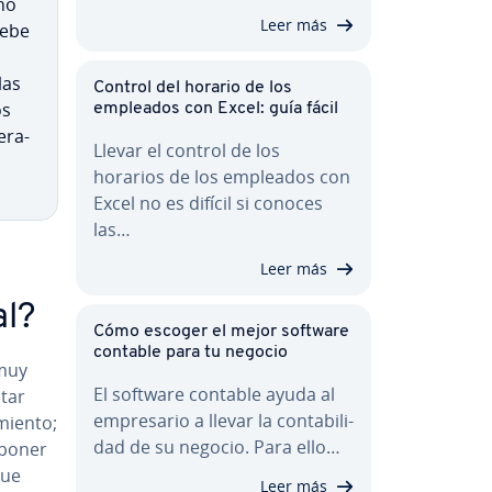
ño
Leer más
debe
las
Control del horario de los
os
empleados con Excel: guía fácil
­ra­
Llevar el control de los
horarios de los empleados con
Excel no es difícil si conoces
las…
Leer más
al?
Cómo escoger el mejor software
contable para tu negocio
 muy
El software contable ayuda al
ntar
em­pre­sa­rio a llevar la co­n­ta­bi­li­
ie­n­to;
dad de su negocio. Para ello…
uponer
que
Leer más