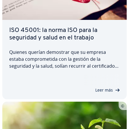
ISO 45001: la norma ISO para la
seguridad y salud en el trabajo
Quienes querían demostrar que su empresa
estaba co­m­pro­me­ti­da con la gestión de la
seguridad y la salud, solían recurrir al ce­r­ti­fi­ca­do
OHSAS 18001. Desde 2018 está en vigor la nueva
ISO 45001:2018 que, entre otras cosas, exige ex­plí­
ci­ta­me­n­te la pa­r­ti­ci­pa­ción de los di­re­c­ti­vos e…
Leer más