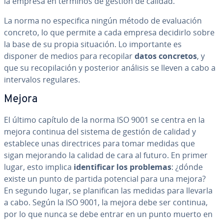
la empresa en términos de gestión de calidad.
La norma no es­pe­ci­fi­ca ningún método de eva­lua­ción
concreto, lo que permite a cada empresa decidirlo sobre
la base de su propia situación. Lo im­po­r­ta­n­te es
disponer de medios para recopilar
datos concretos
, y
que su re­co­pi­la­ción y posterior análisis se lleven a cabo a
in­te­r­va­los regulares.
Mejora
El último capítulo de la norma ISO 9001 se centra en la
mejora continua del sistema de gestión de calidad y
establece unas di­re­c­tri­ces para tomar medidas que
sigan mejorando la calidad de cara al futuro. En primer
lugar, esto implica
ide­n­ti­fi­car los problemas
:
¿dónde
existe un punto de partida potencial para una mejora?
En segundo lugar, se pla­ni­fi­can las medidas para llevarla
a cabo. Según la ISO 9001, la mejora debe ser continua,
por lo que nunca se debe entrar en un punto muerto en