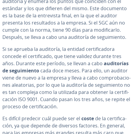
auditoría y enumera los puntos que coinciden con el
estándar y los que difieren del mismo. Este documento
es la base de la en­tre­vi­s­ta final, en la que el auditor
presenta los re­su­l­ta­dos a la empresa. Si el SGC aún no
cumple con la norma, tiene 90 días para mo­di­fi­car­lo.
Después, se lleva a cabo una auditoría de se­gui­mie­n­to.
Si se aprueba la auditoría, la entidad ce­r­ti­fi­ca­do­ra
concede el ce­r­ti­fi­ca­do, que tiene validez durante tres
años. Durante este período, se llevan a cabo
au­di­to­rías
de se­gui­mie­n­to
cada doce meses. Para ello, un auditor
viene de nuevo a la empresa y lleva a cabo co­m­pro­ba­cio­
nes alea­to­rias, por lo que la auditoría de se­gui­mie­n­to no
es tan compleja como la utilizada para obtener la ce­r­ti­fi­
ca­ción ISO 9001. Cuando pasan los tres años, se repite el
proceso de ce­r­ti­fi­ca­ción.
Es difícil predecir cuál puede ser el
coste
de la ce­r­ti­fi­ca­
ción, ya que depende de diversos factores. En general,
para las empresas más grandes resulta más caro que