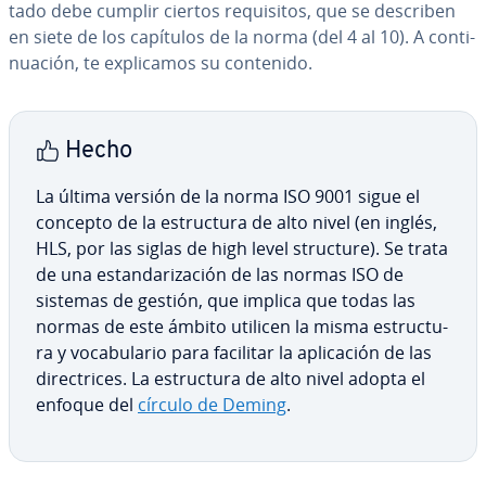
ta­do debe cumplir ciertos re­qui­si­tos, que se describen
en siete de los capítulos de la norma (del 4 al 10). A co­n­ti­
nua­ción, te ex­pli­ca­mos su contenido.
Hecho
La última versión de la norma ISO 9001 sigue el
concepto de la es­tru­c­tu­ra de alto nivel (en inglés,
HLS, por las siglas de high level structure). Se trata
de una es­ta­n­da­ri­za­ción de las normas ISO de
sistemas de gestión, que implica que todas las
normas de este ámbito utilicen la misma es­tru­c­tu­
ra y vo­ca­bu­la­rio para facilitar la apli­ca­ción de las
di­re­c­tri­ces. La es­tru­c­tu­ra de alto nivel adopta el
enfoque del
círculo de Deming
.