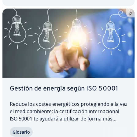
to, lo que,…
Gestión de energía según ISO 50001
Reduce los costes ene­r­gé­ti­cos pro­te­gie­n­do a la vez
el me­dioa­m­bie­n­te: la ce­r­ti­fi­ca­ción in­te­r­na­cio­nal
ISO 50001 te ayudará a utilizar de forma más
eficiente los recursos ene­r­gé­ti­cos en tu empresa.
Glosario
Un sistema de gestión de la energía según la