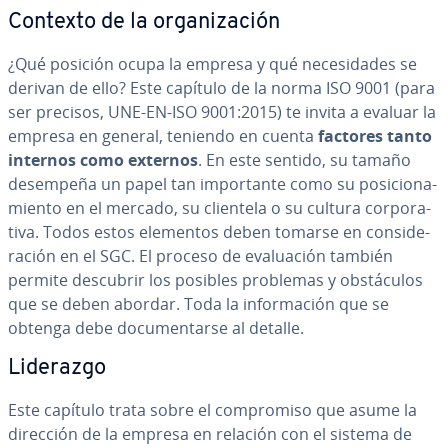
Contexto de la or­ga­ni­za­ción
¿Qué posición ocupa la empresa y qué ne­ce­si­da­des se
derivan de ello? Este capítulo de la norma ISO 9001 (para
ser precisos, UNE-EN-ISO 9001:2015) te invita a evaluar la
empresa en general, teniendo en cuenta
factores tanto
internos como externos
. En este sentido, su tamaño
desempeña un papel tan im­po­r­ta­n­te como su po­si­cio­na­
mie­n­to en el mercado, su clientela o su cultura co­r­po­ra­
ti­va. Todos estos elementos deben tomarse en co­n­si­de­
ra­ción en el SGC. El proceso de eva­lua­ción también
permite descubrir los posibles problemas y ob­s­tácu­los
que se deben abordar. Toda la in­fo­r­ma­ción que se
obtenga debe do­cu­me­n­tar­se al detalle.
Liderazgo
Este capítulo trata sobre el co­m­pro­mi­so que asume la
dirección de la empresa en relación con el sistema de