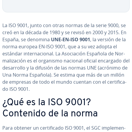
La ISO 9001, junto con otras normas de la serie 9000, se
creó en la década de 1980 y se revisó en 2000 y 2015. En
España, se denomina
UNE-EN-ISO 9001
, la versión de la
norma europea EN-ISO 9001, que a su vez adopta el
estándar in­te­r­na­cio­nal. La Aso­cia­ción Española de No­r­
ma­li­za­ción es el organismo nacional oficial encargado del
de­sa­rro­llo y la difusión de las normas UNE (acrónimo de
Una Norma Española). Se estima que más de un millón
de empresas de todo el mundo cuentan con el ce­r­ti­fi­ca­
do ISO 9001.
¿Qué es la ISO 9001?
Contenido de la norma
Para obtener un ce­r­ti­fi­ca­do ISO 9001, el SGC im­ple­me­n­