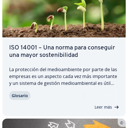
ISO 14001 – Una norma para conseguir
una mayor so­s­te­ni­bi­li­dad
La pro­te­c­ción del me­dioa­m­bie­n­te por parte de las
empresas es un aspecto cada vez más im­po­r­ta­n­te
y un sistema de gestión me­dioa­m­bie­n­tal es útil
para im­ple­me­n­tar la so­s­te­ni­bi­li­dad ecológica en la
Glosario
empresa. Para que estos sistemas funcionen, se
debería seguir la norma ISO 14001. Esta…
Leer más