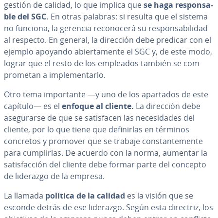
gestión de calidad, lo que implica que
se haga re­s­po­n­sa­
ble del SGC.
En otras palabras: si resulta que el sistema
no funciona, la gerencia re­co­no­ce­rá su re­s­po­n­sa­bi­li­dad
al respecto. En general, la dirección debe predicar con el
ejemplo apoyando abie­r­ta­me­n­te el SGC y, de este modo,
lograr que el resto de los empleados también se co­m­
pro­me­tan a im­ple­me­n­tar­lo.
Otro tema im­po­r­ta­n­te ―y uno de los apartados de este
capítulo― es el
enfoque al cliente.
La dirección debe
ase­gu­rar­se de que se sa­ti­s­fa­cen las ne­ce­si­da­des del
cliente, por lo que tiene que de­fi­ni­r­las en términos
concretos y promover que se trabaje co­n­s­ta­n­te­me­n­te
para cu­m­pli­r­las. De acuerdo con la norma, aumentar la
sa­ti­s­fa­c­ción del cliente debe formar parte del concepto
de liderazgo de la empresa.
La llamada
política de la calidad
es la visión que se
esconde detrás de ese liderazgo. Según esta directriz, los