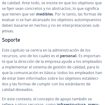
de calidad. Ante todo, se insiste en que los objetivos que
se fijen sean concretos y no ab­s­tra­c­tos, lo que significa
que tienen que ser
medibles
. Por lo tanto, las formas de
evaluar si se han alcanzado los objetivos au­toi­m­pue­s­tos
deben basarse en hechos y no en in­te­r­pre­ta­cio­nes su­b­
je­ti­vas.
Soporte
Este capítulo se centra en la ad­mi­ni­s­tra­ción de los
recursos, uno de los cuales es el
personal.
Es im­po­r­ta­n­
te que la dirección de la empresa ayude a los empleados
a im­ple­me­n­tar el sistema de gestión de calidad, para lo
que la co­mu­ni­ca­ción es básica: todos los empleados han
de estar bien in­fo­r­ma­dos sobre los objetivos es­ta­ble­ci­
dos y las formas de cumplir con los es­tá­n­da­res de
calidad deseados.
En este contexto, el concepto de apoyo también se
refiere a otros recursos, como
in­frae­s­tru­c­tu­ra, pre­su­