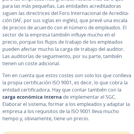
para las más pequeñas. Las entidades acre­di­ta­do­ras
siguen las di­re­c­tri­ces del Foro In­te­r­na­cio­nal de Acre­di­ta­
ción (IAF, por sus siglas en inglés), que prevé una escala
de precios de acuerdo con el número de empleados. El
sector de la empresa también influye mucho en el
precio, porque los flujos de trabajo de los empleados
pueden afectar mucho la carga de trabajo del auditor.
Las au­di­to­rías de se­gui­mie­n­to, por su parte, también
tienen un coste adicional.
Ten en cuenta que estos costes son solo los que conlleva
la propia ce­r­ti­fi­ca­ción ISO 9001, es decir, lo que cobra la
entidad ce­r­ti­fi­ca­do­ra. Hay que contar también con la
carga económica interna
de im­ple­me­n­tar el SGC.
Elaborar el sistema, formar a los empleados y adaptar la
empresa a los re­qui­si­tos de la ISO 9001 lleva mucho
tiempo y, ob­via­me­n­te, tiene un precio.