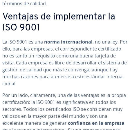
términos de calidad.
Ventajas de im­ple­me­n­tar la
ISO 9001
La ISO 9001 es una
norma in­te­r­na­cio­nal
, no una ley. Por
ello, para las empresas, el co­rre­s­po­n­die­n­te ce­r­ti­fi­ca­do
no es tanto un requisito como una buena tarjeta de
visita. Cada empresa es libre de de­sa­rro­llar el sistema de
gestión de calidad que más le convenga, aunque hay
muchas razones para atenerse a este estándar in­te­r­na­
cio­nal.
Por un lado, cla­ra­me­n­te, una de las ventajas es la propia
ce­r­ti­fi­ca­ción: la ISO 9001 es si­g­ni­fi­ca­ti­va en todos los
sectores. Todos los ce­r­ti­fi­ca­dos ISO se co­n­si­de­ran muy
valiosos en la mayor parte del mundo y son una
excelente manera de generar
confianza en la empresa