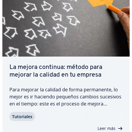
La mejora continua: método para
mejorar la calidad en tu empresa
Para mejorar la calidad de forma pe­r­ma­ne­n­te, lo
mejor es ir haciendo pequeños cambios sucesivos
en el tiempo: este es el proceso de mejora
continua. Según este método, todos los
Tu­to­ria­les
empleados deberían incluir entre sus tareas
diarias pro­pue­s­tas de mejoras en su de­pa­r­ta­me­n­
Leer más