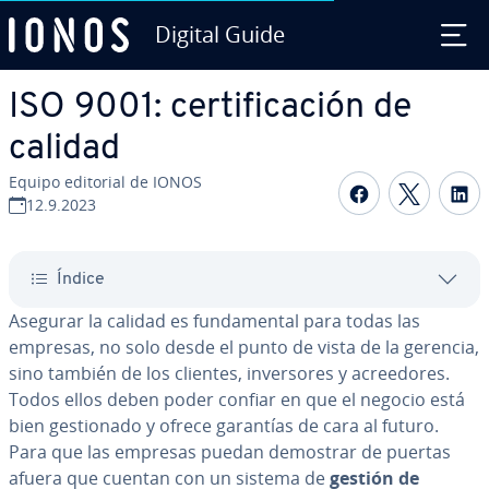
Digital Guide
Saltar al contenido principal
ISO 9001: ce­r­ti­fi­ca­ción de
calidad
Equipo editorial de IONOS
Compartir 
Compar
C
12.9.2023
Índice
Asegurar la calidad es fu­n­da­me­n­tal para todas las
empresas, no solo desde el punto de vista de la gerencia,
sino también de los clientes, in­ve­r­so­res y acree­do­res.
Todos ellos deben poder confiar en que el negocio está
bien ge­s­tio­na­do y ofrece garantías de cara al futuro.
Para que las empresas puedan demostrar de puertas
afuera que cuentan con un sistema de
gestión de