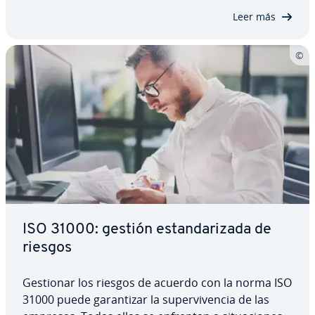
norma ISO 50001 está diseñado para…
Leer más
ISO 31000: gestión es­ta­n­da­ri­za­da de
riesgos
Gestionar los riesgos de acuerdo con la norma ISO
31000 puede ga­ra­n­ti­zar la su­pe­r­vi­ve­n­cia de las