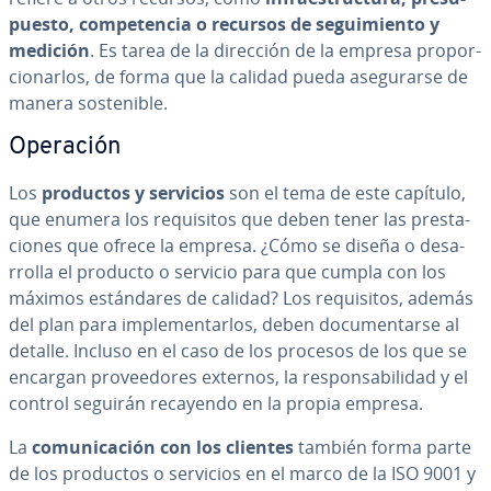
pue­s­to, co­m­pe­te­n­cia o recursos de se­gui­mie­n­to y
medición
. Es tarea de la dirección de la empresa pro­po­r­
cio­nar­los, de forma que la calidad pueda ase­gu­rar­se de
manera so­s­te­ni­ble.
Operación
Los
productos y servicios
son el tema de este capítulo,
que enumera los re­qui­si­tos que deben tener las pre­s­ta­
cio­nes que ofrece la empresa. ¿Cómo se diseña o de­sa­
rro­lla el producto o servicio para que cumpla con los
máximos es­tá­n­da­res de calidad? Los re­qui­si­tos, además
del plan para im­ple­me­n­tar­los, deben do­cu­me­n­tar­se al
detalle. Incluso en el caso de los procesos de los que se
encargan pro­vee­do­res externos, la re­s­po­n­sa­bi­li­dad y el
control seguirán recayendo en la propia empresa.
La
co­mu­ni­ca­ción con los clientes
también forma parte
de los productos o servicios en el marco de la ISO 9001 y