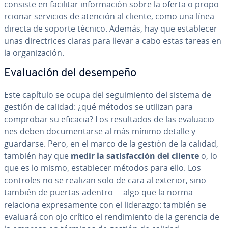
consiste en facilitar in­fo­r­ma­ción sobre la oferta o pro­po­
r­cio­nar servicios de atención al cliente, como una línea
directa de soporte técnico. Además, hay que es­ta­ble­cer
unas di­re­c­tri­ces claras para llevar a cabo estas tareas en
la or­ga­ni­za­ción.
Eva­lua­ción del desempeño
Este capítulo se ocupa del se­gui­mie­n­to del sistema de
gestión de calidad: ¿qué métodos se utilizan para
comprobar su eficacia? Los re­su­l­ta­dos de las eva­lua­cio­
nes deben do­cu­me­n­tar­se al más mínimo detalle y
guardarse. Pero, en el marco de la gestión de la calidad,
también hay que
medir la sa­ti­s­fa­c­ción del cliente
o, lo
que es lo mismo, es­ta­ble­cer métodos para ello. Los
controles no se realizan solo de cara al exterior, sino
también de puertas adentro ―algo que la norma
relaciona ex­pre­sa­me­n­te con el liderazgo: también se
evaluará con ojo crítico el re­n­di­mie­n­to de la gerencia de