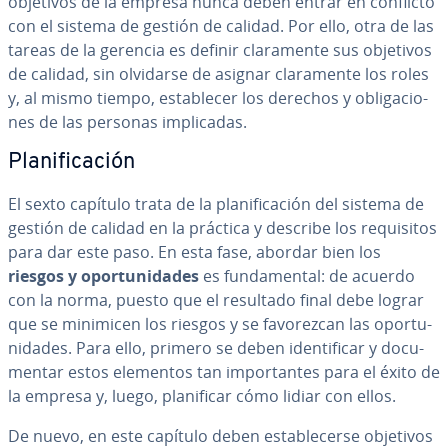
objetivos de la empresa nunca deben entrar en conflicto
con el sistema de gestión de calidad. Por ello, otra de las
tareas de la gerencia es definir cla­ra­me­n­te sus objetivos
de calidad, sin olvidarse de asignar cla­ra­me­n­te los roles
y, al mismo tiempo, es­ta­ble­cer los derechos y obli­ga­cio­
nes de las personas im­pli­ca­das.
Pla­ni­fi­ca­ción
El sexto capítulo trata de la pla­ni­fi­ca­ción del sistema de
gestión de calidad en la práctica y describe los re­qui­si­tos
para dar este paso. En esta fase, abordar bien los
riesgos y opo­r­tu­ni­da­des
es fu­n­da­me­n­tal: de acuerdo
con la norma, puesto que el resultado final debe lograr
que se minimicen los riesgos y se fa­vo­re­z­can las opo­r­tu­
ni­da­des. Para ello, primero se deben ide­n­ti­fi­car y do­cu­
me­n­tar estos elementos tan im­po­r­ta­n­tes para el éxito de
la empresa y, luego, pla­ni­fi­car cómo lidiar con ellos.
De nuevo, en este capítulo deben es­ta­ble­ce­r­se objetivos