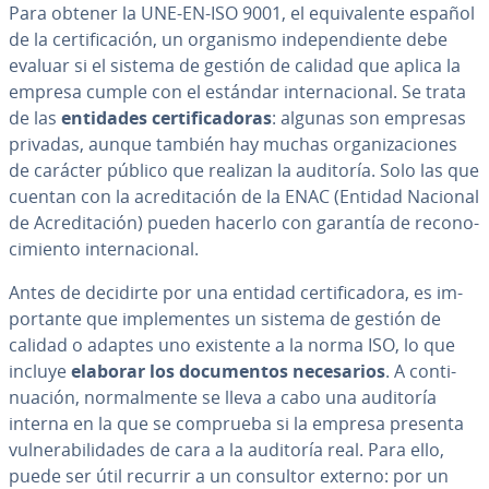
Para obtener la UNE-EN-ISO 9001, el equi­va­le­n­te español
de la ce­r­ti­fi­ca­ción, un organismo in­de­pe­n­die­n­te debe
evaluar si el sistema de gestión de calidad que aplica la
empresa cumple con el estándar in­te­r­na­cio­nal. Se trata
de las
entidades ce­r­ti­fi­ca­do­ras
: algunas son empresas
privadas, aunque también hay muchas or­ga­ni­za­cio­nes
de carácter público que realizan la auditoría. Solo las que
cuentan con la acre­di­ta­ción de la ENAC (Entidad Nacional
de Acre­di­ta­ción) pueden hacerlo con garantía de re­co­no­
ci­mie­n­to in­te­r­na­cio­nal.
Antes de decidirte por una entidad ce­r­ti­fi­ca­do­ra, es im­
po­r­ta­n­te que im­ple­me­n­tes un sistema de gestión de
calidad o adaptes uno existente a la norma ISO, lo que
incluye
elaborar los do­cu­me­n­tos ne­ce­sa­rios
. A co­n­ti­
nua­ción, no­r­ma­l­me­n­te se lleva a cabo una auditoría
interna en la que se comprueba si la empresa presenta
vu­l­ne­ra­bi­li­da­des de cara a la auditoría real. Para ello,
puede ser útil recurrir a un consultor externo: por un