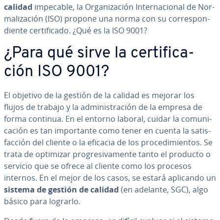
calidad
impecable, la Or­ga­ni­za­ción In­te­r­na­cio­nal de No­r­
ma­li­za­ción (ISO) propone una norma con su co­rre­s­po­n­
die­n­te ce­r­ti­fi­ca­do. ¿Qué es la ISO 9001?
¿Para qué sirve la ce­r­ti­fi­ca­
ción ISO 9001?
El objetivo de la gestión de la calidad es mejorar los
flujos de trabajo y la ad­mi­ni­s­tra­ción de la empresa de
forma continua. En el entorno laboral, cuidar la co­mu­ni­
ca­ción es tan im­po­r­ta­n­te como tener en cuenta la sa­ti­s­
fa­c­ción del cliente o la eficacia de los pro­ce­di­mie­n­tos. Se
trata de optimizar pro­gre­si­va­me­n­te tanto el producto o
servicio que se ofrece al cliente como los procesos
internos. En el mejor de los casos, se estará aplicando un
sistema de gestión de calidad
(en adelante, SGC), algo
básico para lograrlo.