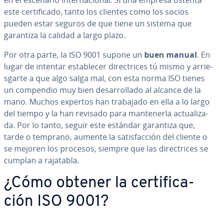
en el escenario in­te­r­na­cio­nal. Si una empresa ostenta
este ce­r­ti­fi­ca­do, tanto los clientes como los socios
pueden estar seguros de que tiene un sistema que
garantiza la calidad a largo plazo.
Por otra parte, la ISO 9001 supone un
buen manual
. En
lugar de intentar es­ta­ble­cer di­re­c­tri­ces tú mismo y arrie­
s­gar­te a que algo salga mal, con esta norma ISO tienes
un compendio muy bien de­sa­rro­lla­do al alcance de la
mano. Muchos expertos han trabajado en ella a lo largo
del tiempo y la han revisado para ma­n­te­ne­r­la ac­tua­li­za­
da. Por lo tanto, seguir este estándar garantiza que,
tarde o temprano, aumente la sa­ti­s­fa­c­ción del cliente o
se mejoren los procesos, siempre que las di­re­c­tri­ces se
cumplan a rajatabla.
¿Cómo obtener la ce­r­ti­fi­ca­
ción ISO 9001?