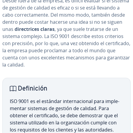
Desde fuera de la empresa, es difícil evaluar si el sistema
de gestión de calidad es eficaz o si se está llevando a
cabo co­rre­c­ta­me­n­te. Del mismo modo, también desde
dentro puede costar hacerse una idea si no se siguen
unas
di­re­c­tri­ces claras
, ya que suele tratarse de un
sistema complejo. La ISO 9001 describe estos criterios
con precisión, por lo que, una vez obtenido el ce­r­ti­fi­ca­do,
la empresa puede proclamar a todo el mundo que
cuenta con unos ex­ce­le­n­tes me­ca­ni­s­mos para ga­ra­n­ti­zar
la calidad.
De­fi­ni­ción
ISO 9001 es el estándar in­te­r­na­cio­nal para im­ple­
me­n­tar sistemas de gestión de calidad. Para
obtener el ce­r­ti­fi­ca­do, se debe demostrar que el
sistema utilizado en la or­ga­ni­za­ción cumple con
los re­qui­si­tos de los clientes y las au­to­ri­da­des.