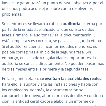
lado, este ga­ra­n­ti­za­rá un punto de vista objetivo y, por el
otro, nos podrá aconsejar sobre cómo resolver los
problemas.
Solo entonces se llevará a cabo la
auditoría
externa por
parte de la entidad ce­r­ti­fi­ca­do­ra, que consta de dos
fases. Primero, el auditor revisa la do­cu­me­n­ta­ción. Si
está completa y es correcta, se pasa a la segunda etapa.
Si el auditor encuentra in­co­n­fo­r­mi­da­des menores, es
posible co­rre­gi­r­las al inicio de la segunda fase. Sin
embargo, en caso de irre­gu­la­ri­da­des im­po­r­ta­n­tes, la
auditoría se cancela di­re­c­ta­me­n­te. No pueden pasar más
de tres meses entre la primera y la segunda fase.
En la segunda etapa,
se evalúan las ac­ti­vi­da­des reales
.
Para ello, el auditor visita las in­s­ta­la­cio­nes y habla con
los empleados. Además, la do­cu­me­n­ta­ción se
comprueba de nuevo, ahora con más detalle. A co­n­ti­nua­
ción, la entidad ce­r­ti­fi­ca­do­ra elabora un informe de