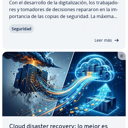
Con el de­sa­rro­llo de la di­gi­ta­li­za­ción, los tra­ba­ja­do­
res y tomadores de de­ci­sio­nes repararon en la im­
po­r­ta­n­cia de las copias de seguridad. La máxima
era la regla 3-2-1: de cada archivo se conservan
Seguridad
dos copias re­du­n­da­n­tes. Con los de­sa­rro­llos te­c­
no­ló­gi­cos, ahora son tendencia las…
Leer más
Cloud disaster recovery: lo mejor es