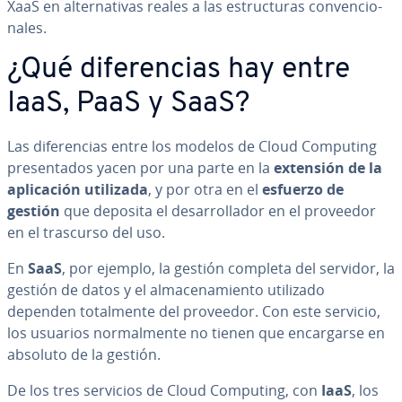
XaaS en al­te­r­na­ti­vas reales a las es­tru­c­tu­ras co­n­ve­n­cio­
na­les.
¿Qué di­fe­re­n­cias hay entre
IaaS, PaaS y SaaS?
Las di­fe­re­n­cias entre los modelos de Cloud Computing
pre­se­n­ta­dos yacen por una parte en la
extensión de la
apli­ca­ción utilizada
, y por otra en el
esfuerzo de
gestión
que deposita el de­sa­rro­lla­dor en el proveedor
en el trascurso del uso.
En
SaaS
, por ejemplo, la gestión completa del servidor, la
gestión de datos y el al­ma­ce­na­mie­n­to utilizado
dependen to­ta­l­me­n­te del proveedor. Con este servicio,
los usuarios no­r­ma­l­me­n­te no tienen que en­ca­r­gar­se en
absoluto de la gestión.
De los tres servicios de Cloud Computing, con
IaaS
, los