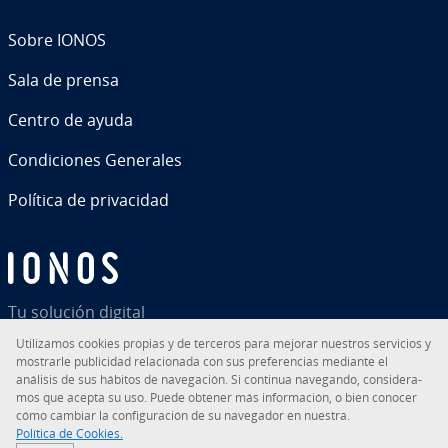
Sobre IONOS
Sala de prensa
Centro de ayuda
Co­n­di­cio­nes Generales
Política de pri­va­ci­dad
Tu solución digital
Uti­li­za­mos cookies propias y de terceros para mejorar nuestros servicios y
mostrarle pu­bli­ci­dad re­la­cio­na­da con sus pre­fe­re­n­cias mediante el
análisis de sus hábitos de na­ve­ga­ción. Si continua navegando, co­n­si­de­ra­
mos que acepta su uso. Puede obtener más in­fo­r­ma­ción, o bien conocer
RSS
LinkedIn
tiktok
Instagram
Facebook
YouTube
cómo cambiar la co­n­fi­gu­ra­ción de su navegador en nuestra.
Política de Cookies.
© 2026
IONOS Inc.