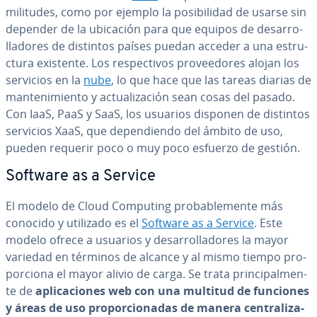
mi­li­tu­des, como por ejemplo la po­si­bi­li­dad de usarse sin
depender de la ubicación para que equipos de de­sa­rro­
lla­do­res de distintos países puedan acceder a una es­tru­
c­tu­ra existente. Los re­s­pe­c­ti­vos pro­vee­do­res alojan los
servicios en la
nube
, lo que hace que las tareas diarias de
ma­n­te­ni­mie­n­to y ac­tua­li­za­ción sean cosas del pasado.
Con IaaS, PaaS y SaaS, los usuarios disponen de distintos
servicios XaaS, que de­pe­n­die­n­do del ámbito de uso,
pueden requerir poco o muy poco esfuerzo de gestión.
Software as a Service
El modelo de Cloud Computing pro­ba­ble­me­n­te más
conocido y utilizado es el
Software as a Service
. Este
modelo ofrece a usuarios y de­sa­rro­lla­do­res la mayor
variedad en términos de alcance y al mismo tiempo pro­
po­r­cio­na el mayor alivio de carga. Se trata pri­n­ci­pa­l­me­n­
te de
apli­ca­cio­nes web con una multitud de funciones
y áreas de uso pro­po­r­cio­na­das de manera ce­n­tra­li­za­