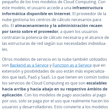
pequeño de los tres modelos de Cloud Computing. Con
este modelo, el usuario accede a una
in­frae­s­tru­c­tu­ra
in­fo­r­má­ti­ca di­s­po­ni­ble en Internet
. El proveedor de la
nube gestiona los centros de cálculo ne­ce­sa­rios para
ello. El
al­ma­ce­na­mie­n­to y la ad­mi­ni­s­tra­ción recaen
por tanto sobre el proveedor
, a quien los usuarios
contratan la potencia de cálculo necesaria y el alcance de
las es­tru­c­tu­ras de red según sus ne­ce­si­da­des in­di­vi­dua­
les.
Otros modelos de servicio en la nube también uti­li­za­dos
son
Backend as a Service
y
Function as a Service
que en
extensión y po­si­bi­li­da­des de uso están más es­pe­cia­li­za­
dos que IaaS, PaaS y SaaS. Lo que tienen en común todos
los servicios de Cloud Computing es que son
es­ca­la­bles
hacia arriba y hacia abajo en su re­s­pe­c­ti­vo ámbito de
apli­ca­ción
. Con los modelos de pago asociados al pago
por uso, solo se paga por el uso que realmente hacen los
usuarios y de­sa­rro­lla­do­res. Esto convierte a los modelos