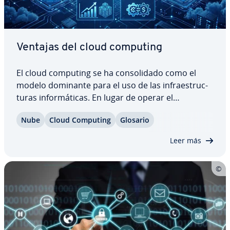
Ventajas del cloud computing
El cloud computing se ha co­n­so­li­da­do como el
modelo dominante para el uso de las in­frae­s­tru­c­
tu­ras in­fo­r­má­ti­cas. En lugar de operar el
hardware, se alquilan los recursos y servicios ne­
Nube
Cloud Computing
Glosario
ce­sa­rios. Para la mayoría de las empresas, este
enfoque ofrece numerosas ventajas en términos
Leer más
de…