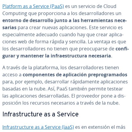
Platform as a Service (PaaS)
es un servicio de Cloud
Computing que pro­po­r­cio­na a los de­sa­rro­lla­do­res un
entorno de de­sa­rro­llo junto a las he­rra­mie­n­tas ne­ce­
sa­rias
para crear nuevas apli­ca­cio­nes. Este servicio es
es­pe­cia­l­me­n­te adecuado cuando hay que crear apli­ca­
cio­nes web de forma rápida y sencilla. La ventaja es que
los de­sa­rro­lla­do­res no tienen que preo­cu­par­se de
co­n­fi­
gu­rar y mantener la in­frae­s­tru­c­tu­ra necesaria
.
A través de la pla­ta­fo­r­ma, los de­sa­rro­lla­do­res tienen
acceso a
co­m­po­ne­n­tes de apli­ca­ción pre­pro­gra­ma­dos
para, por ejemplo, de­sa­rro­llar rá­pi­da­me­n­te apli­ca­cio­nes
basadas en la nube. Así, PaaS también permite testear
las apli­ca­cio­nes de­sa­rro­lla­das. El proveedor pone a di­s­
po­si­ción los recursos ne­ce­sa­rios a través de la nube.
In­fra­s­tru­c­tu­re as a Service
In­fra­s­tru­c­tu­re as a Service (IaaS)
es en extensión el más