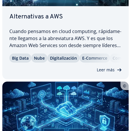
Al­te­r­na­ti­vas a AWS
Cuando pensamos en cloud computing, rá­pi­da­me­
n­te llegamos a la abre­via­tu­ra AWS. Y es que los
Amazon Web Services son desde siempre líderes
en este ámbito. Sin embargo, AWS no es la mejor
Big Data
Nube
Di­gi­ta­li­za­ción
E-Commerce
Co­m­pa­ra­
opción para todas las empresas. Ac­tua­l­me­n­te
existe una amplia variedad de al­te­r­na­ti­vas a AWS…
Leer más