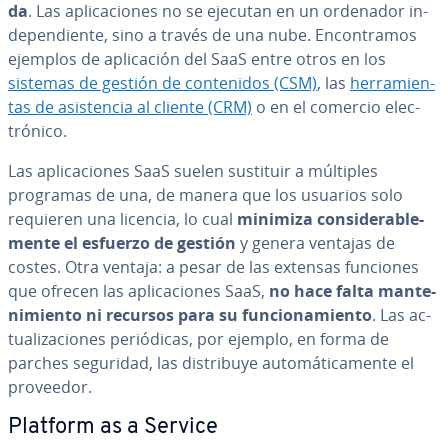
da
. Las apli­ca­cio­nes no se ejecutan en un ordenador in­
de­pe­n­die­n­te, sino a través de una nube. En­co­n­tra­mos
ejemplos de apli­ca­ción del SaaS entre otros en los
sistemas de gestión de co­n­te­ni­dos (CSM)
, las
he­rra­mie­n­
tas de asi­s­te­n­cia al cliente (CRM)
o en el comercio ele­c­
tró­ni­co.
Las apli­ca­cio­nes SaaS suelen sustituir a múltiples
programas de una, de manera que los usuarios solo
requieren una licencia, lo cual
minimiza co­n­si­de­ra­ble­
me­n­te el esfuerzo de gestión
y genera ventajas de
costes. Otra ventaja: a pesar de las extensas funciones
que ofrecen las apli­ca­cio­nes SaaS,
no hace falta ma­n­te­
ni­mie­n­to ni recursos para su fu­n­cio­na­mie­n­to
. Las ac­
tua­li­za­cio­nes pe­rió­di­cas, por ejemplo, en forma de
parches seguridad, las di­s­tri­bu­ye au­to­má­ti­ca­me­n­te el
proveedor.
Platform as a Service