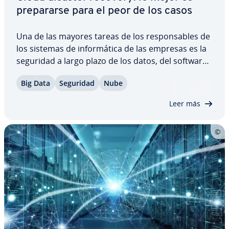
pre­pa­rar­se para el peor de los casos
Una de las mayores tareas de los re­s­po­n­sa­bles de
los sistemas de in­fo­r­má­ti­ca de las empresas es la
seguridad a largo plazo de los datos, del software
y del hardware: si la dinámica de la empresa se
Big Data
Seguridad
Nube
paraliza, es im­pre­s­ci­n­di­ble que se recupere lo más
rápido posible. Cloud disaster…
Leer más