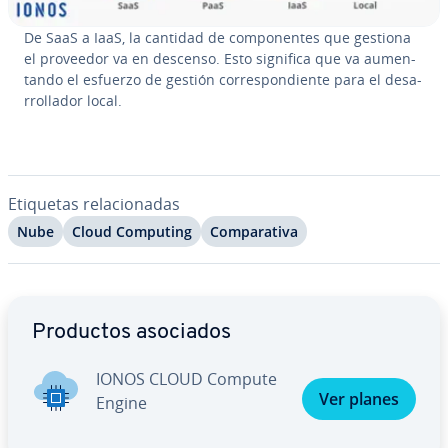
De SaaS a IaaS, la cantidad de co­m­po­ne­n­tes que gestiona
el proveedor va en descenso. Esto significa que va au­me­n­
ta­n­do el esfuerzo de gestión co­rre­s­po­n­die­n­te para el de­sa­
rro­lla­dor local.
Etiquetas re­la­cio­na­das
Nube
Cloud Computing
Co­m­pa­ra­ti­va
Ir al menú principal
Productos asociados
IONOS CLOUD Compute
Ver planes
Engine