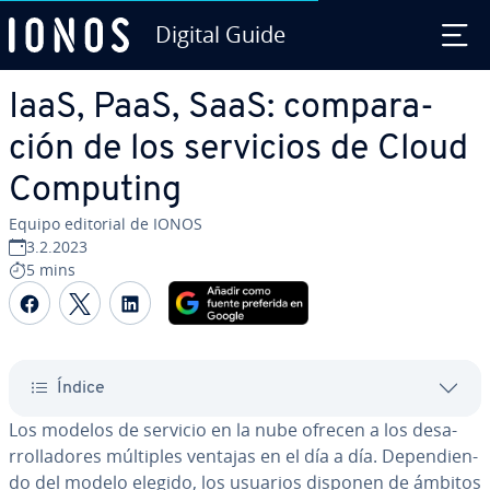
Digital Guide
Saltar al contenido principal
IaaS, PaaS, SaaS: co­m­pa­ra­
ción de los servicios de Cloud
Computing
Equipo editorial de IONOS
3.2.2023
5 mins
Compartir Facebook
Compartir Twitter
Compartir LinkedIn
Índice
Los modelos de servicio en la nube ofrecen a los de­sa­
rro­lla­do­res múltiples ventajas en el día a día. De­pe­n­die­n­
do del modelo elegido, los usuarios disponen de ámbitos