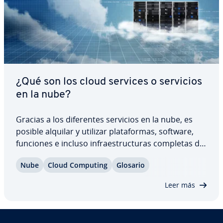
¿Qué son los cloud services o servicios
en la nube?
Gracias a los di­fe­re­n­tes servicios en la nube, es
posible alquilar y utilizar pla­ta­fo­r­mas, software,
funciones e incluso in­frae­s­tru­c­tu­ras completas de
terceros. Esto supone un im­po­r­ta­n­te ahorro de
Nube
Cloud Computing
Glosario
costes y, al mismo tiempo, una notable op­ti­mi­za­
ción de recursos. A co­n­ti­nua­ción, te…
Leer más