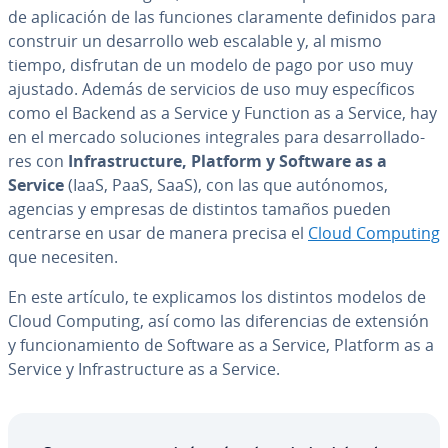
de apli­ca­ción de las funciones cla­ra­me­n­te definidos para
construir un de­sa­rro­llo web escalable y, al mismo
tiempo, disfrutan de un modelo de pago por uso muy
ajustado. Además de servicios de uso muy es­pe­cí­fi­cos
como el Backend as a Service y Function as a Service, hay
en el mercado so­lu­cio­nes in­te­gra­les para de­sa­rro­lla­do­
res con
In­fra­s­tru­c­tu­re, Platform y Software as a
Service
(IaaS, PaaS, SaaS), con las que autónomos,
agencias y empresas de distintos tamaños pueden
centrarse en usar de manera precisa el
Cloud Computing
que necesiten.
En este artículo, te ex­pli­ca­mos los distintos modelos de
Cloud Computing, así como las di­fe­re­n­cias de extensión
y fu­n­cio­na­mie­n­to de Software as a Service, Platform as a
Service y In­fra­s­tru­c­tu­re as a Service.