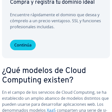
Compra y registra tu dominio ideal
Encuentre rá­pi­da­me­n­te el dominio que desea y
cómprelo a un precio ventajoso. SSL y funciones
pro­fe­sio­na­les incluidas.
Continúa
¿Qué modelos de Cloud
Computing existen?
En el campo de los servicios de Cloud Computing, se ha
es­ta­ble­ci­do un amplio abanico de modelos distintos que
pueden usarse para de­sa­rro­llar apli­ca­cio­nes web. Los
de­no­mi­na­dos modelos
XaaS
comparten una serie de si­