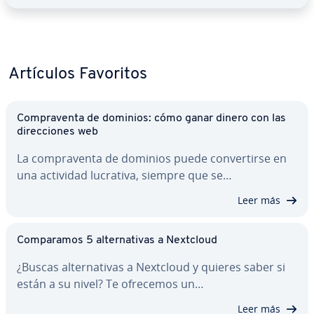
Artículos Favoritos
Co­m­pra­ve­n­ta de dominios: cómo ganar dinero con las
di­re­c­cio­nes web
La co­m­pra­ve­n­ta de dominios puede co­n­ve­r­ti­r­se en
una actividad lucrativa, siempre que se…
Leer más
Co­m­pa­ra­mos 5 al­te­r­na­ti­vas a Nextcloud
¿Buscas al­te­r­na­ti­vas a Nextcloud y quieres saber si
están a su nivel? Te ofrecemos un…
Leer más