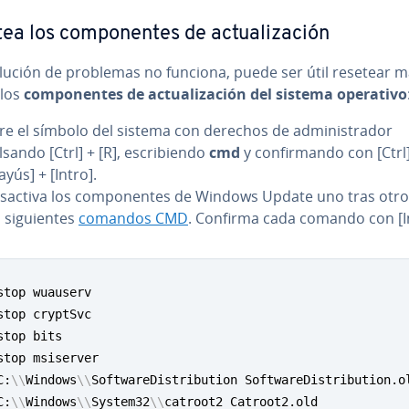
a los co­m­po­ne­n­tes de ac­tua­li­za­ción
olución de problemas no funciona, puede ser útil resetear ma
 los
co­m­po­ne­n­tes de ac­tua­li­za­ción del sistema operativo
re el símbolo del sistema con derechos de ad­mi­ni­s­tra­dor
sando [Ctrl] + [R], es­cri­bie­n­do
cmd
y co­n­fi­r­ma­n­do con [Ctrl
ayús] + [Intro].
sactiva los co­m­po­ne­n­tes de Windows Update uno tras otr
 si­guie­n­tes
comandos CMD
. Confirma cada comando con [In
stop wuauserv

stop cryptSvc

stop bits

stop msiserver

C:
\
\
Windows
\
\
SoftwareDistribution SoftwareDistribution.ol
C:
\
\
Windows
\
\
System32
\
\
catroot2 Catroot2.old