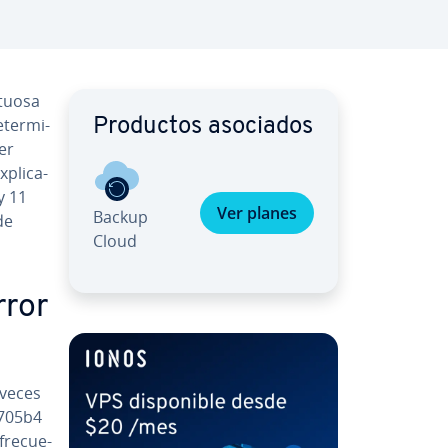
tuo­sa
te­r­mi­
Productos asociados
ner
­pli­ca­
y 11
Ver planes
Backup
de
Cloud
rror
 veces
0705b4
fre­cue­