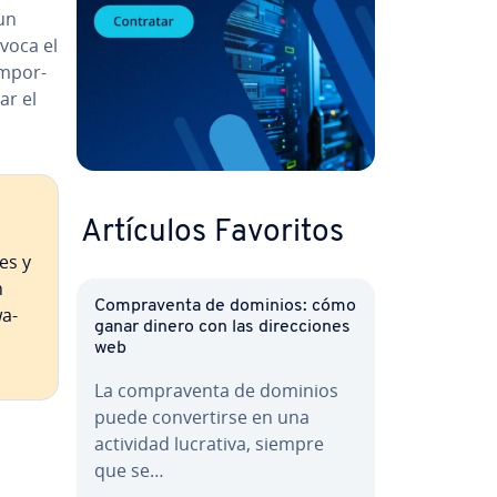
 un
voca el
m­po­r­
ar el
Artículos Favoritos
nes y
n
Co­m­pra­ve­n­ta de dominios: cómo
wa­
ganar dinero con las di­re­c­cio­nes
web
La co­m­pra­ve­n­ta de dominios
puede co­n­ve­r­ti­r­se en una
actividad lucrativa, siempre
que se…