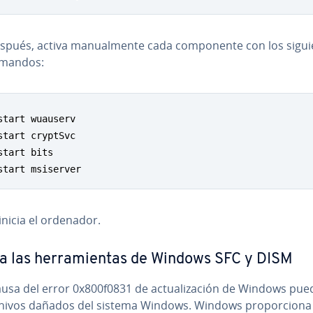
pués, activa ma­nua­l­me­n­te cada co­m­po­ne­n­te con los si­guie
mandos:
start wuauserv

start cryptSvc

start bits

start msiserver
inicia el ordenador.
za las he­rra­mie­n­tas de Windows SFC y DISM
usa del error 0x800f0831 de ac­tua­li­za­ción de Windows pue
hivos dañados del sistema Windows. Windows pro­po­r­cio­na 