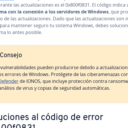
urante las ac­tua­li­za­cio­nes es el 0x800f0831. El código indica
ma con la conexión a los se­r­vi­do­res de Windows
, que pro
de las ac­tua­li­za­cio­nes. Dado que las ac­tua­li­za­cio­nes son i
s para mantener seguro tu sistema Windows, debes so­lu­cio­n
ma lo antes posible.
Consejo
vu­l­ne­ra­bi­li­da­des pueden pro­du­ci­r­se debido a ac­tua­li­za­cio­
os errores de Windows. Protégete de las ci­ber­ame­na­zas co
e­fe­n­der
de IONOS, que incluye pro­te­c­ción contra ra­n­so­m­
análisis de virus y copias de seguridad au­to­má­ti­cas.
u­cio­nes al código de error