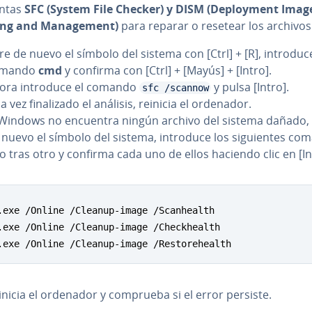
­n­tas
SFC (System File Checker) y DISM (De­plo­y­me­nt Imag
ing and Ma­na­ge­me­nt)
para reparar o resetear los archivos
re de nuevo el símbolo del sistema con [Ctrl] + [R], introduc
omando
cmd
y confirma con [Ctrl] + [Mayús] + [Intro].
ora introduce el comando
y pulsa [Intro].
sfc /scannow
 vez fi­na­li­za­do el análisis, reinicia el ordenador.
 Windows no encuentra ningún archivo del sistema dañado, i
 nuevo el símbolo del sistema, introduce los si­guie­n­tes c
o tras otro y confirma cada uno de ellos haciendo clic en [In
.exe /Online /Cleanup-image /Scanhealth

.exe /Online /Cleanup-image /Checkhealth

.exe /Online /Cleanup-image /Restorehealth
inicia el ordenador y comprueba si el error persiste.