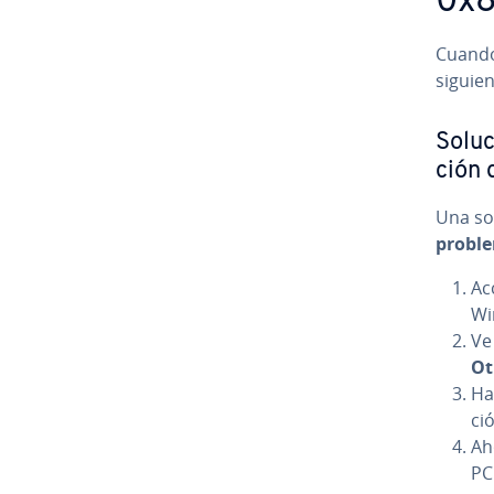
0x
Cuando
si­guie­
Soluc
ción
Una sol
probl
Ac
Wi
Ve
Ot
Ha
ció
Aho
PC