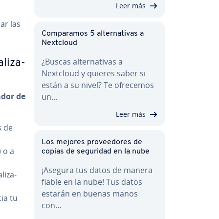
Leer más
ar las
Co­m­pa­ra­mos 5 al­te­r­na­ti­vas a
Nextcloud
¿Buscas al­te­r­na­ti­vas a
li­za­
Nextcloud y quieres saber si
están a su nivel? Te ofrecemos
a­dor de
un…
Leer más
s de
Los mejores pro­vee­do­res de
 o a
copias de seguridad en la nube
¡Asegura tus datos de manera
li­za­
fiable en la nube! Tus datos
estarán en buenas manos
cia tu
con…