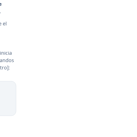
e
.
e el
nicia
omandos
tro]:
Copy