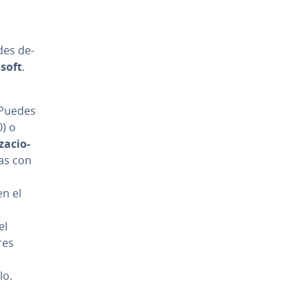
edes de­
osoft
.
. Puedes
) o
za­cio­
idas con
n el
el
res
lo.