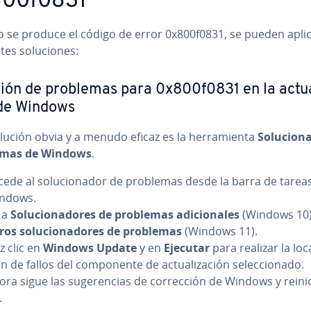
800f0831
 se produce el código de error 0x800f0831, se pueden aplic
n­tes so­lu­cio­nes:
ión de problemas para 0x800f0831 en la ac­tua­
 de Windows
ución obvia y a menudo eficaz es la he­rra­mie­n­ta
So­lu­cio­n
emas de Windows
.
cede al so­lu­cio­na­dor de problemas desde la barra de tarea
ndows.
 a
So­lu­cio­na­do­res de problemas adi­cio­na­les
(Windows 10)
ros so­lu­cio­na­do­res de problemas
(Windows 11).
z clic en
Windows Update
y en
Ejecutar
para realizar la lo­ca­
n de fallos del co­m­po­ne­n­te de ac­tua­li­za­ción se­le­c­cio­na­do.
ra sigue las su­ge­re­n­cias de co­rre­c­ción de Windows y reini
.