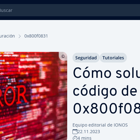
car
gu­ra­ción
0x800f0831
Seguridad
Tu­to­ria­les
Cómo so­lu­
código de
0x800f08
Equipo editorial de IONOS
22.11.2023
4 mins