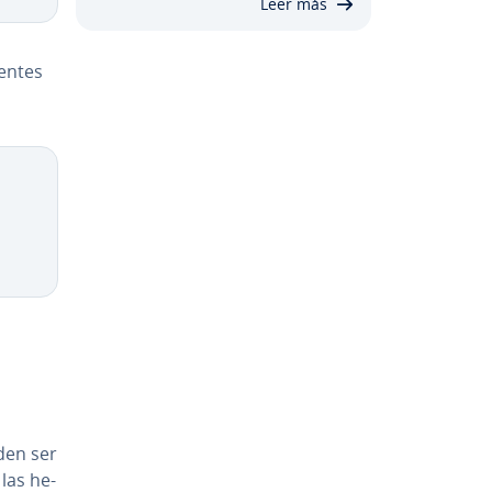
Leer más
­n­tes
Copy
den ser
las he­