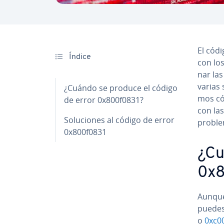
El códi
Índice
con los 
nar las
varias 
¿Cuándo se produce el código
mos có
de error 0x800f0831?
con las
So­lu­cio­nes al código de error
problem
0x800f0831
¿Cu
0x8
Aunque 
puedes
o
0xc0