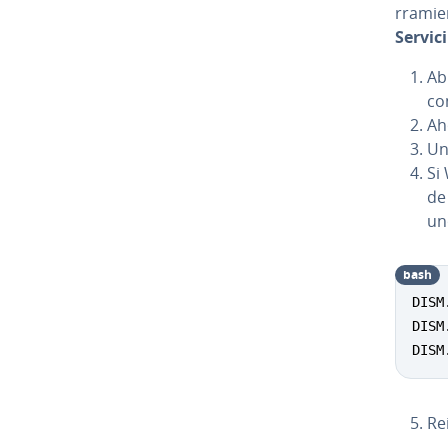
rra­mie
Servic
Ab
c
Ah
Una
Si
de
un
bash
DISM
DISM
DISM
Re