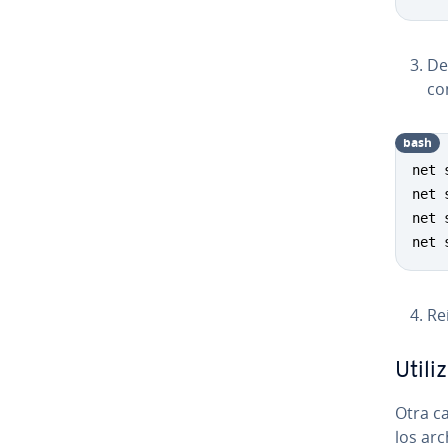
Des
co
bash
net 
net 
net 
net 
Re
Utili
Otra ca
los arc