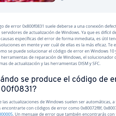
go de error 0x800f0831 suele deberse a una conexión de­fe­c­
se­r­vi­do­res de ac­tua­li­za­ción de Windows. Ya que es difícil de­
 causas es­pe­cí­fi­cas del error de forma inmediata, es útil te
so­lu­cio­nes en mente y ver cuál de ellas es la más eficaz. Te ex
mo se puede so­lu­cio­nar el código de error en Windows 10 
 he­rra­mie­n­tas de re­pa­ra­ción de Windows, el so­lu­cio­na­dor 
as de ac­tua­li­za­ción y las he­rra­mie­n­tas DISM y SFC.
ándo se produce el código de e
00f0831?
las ac­tua­li­za­cio­nes de Windows suelen ser au­to­má­ti­cas, a
 en­co­n­trar­te con códigos de error como 0x80072f8f, 0x80
000005
. Un mensaje de error que también en­co­n­tra­rás con 