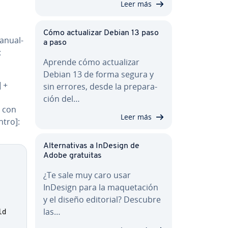
Leer más
Cómo ac­tua­li­zar Debian 13 paso
­nua­l­
a paso
:
Aprende cómo ac­tua­li­zar
Debian 13 de forma segura y
] +
sin errores, desde la pre­pa­ra­
ción del…
o con
Leer más
tro]:
Al­te­r­na­ti­vas a InDesign de
Copy
Adobe gratuitas
¿Te sale muy caro usar
InDesign para la ma­que­ta­ción
y el diseño editorial? Descubre
las…
d
