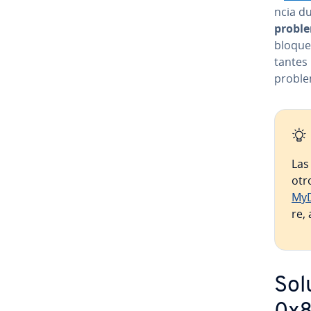
n­cia d
proble
bloqueo 
ta­n­te
proble
Las 
otr
My­D
re, 
So­l