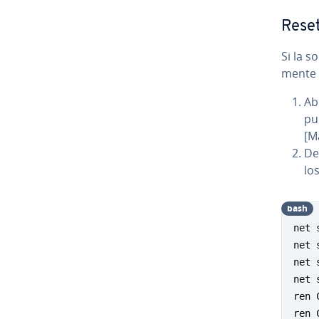
Resete
Si la s
me­n­te
Ab
pul
[M
De
los
bash
net 
net 
net 
net 
ren 
ren 