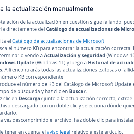
a la ac­tua­li­za­ción ma­nua­l­me­n­te
­s­ta­la­ción de la ac­tua­li­za­ción en cuestión sigue fallando, pu
r­la di­re­c­ta­me­n­te del
Catálogo de ac­tua­li­za­cio­nes de Micr
ita el
Catálogo de ac­tua­li­za­cio­nes de Microsoft
.
sca el número KB para encontrar la ac­tua­li­za­ción correcta
te­r­mi­nar­lo yendo a
Ac­tua­li­za­ción y seguridad
(Windows 10
ndows Update
(Windows 11) y luego a
Historial de ac­tua­li­
s
. Allí en­co­n­tra­rás todas las ac­tua­li­za­cio­nes exitosas o fall
número KB co­rre­s­po­n­die­n­te.
troduce el número de KB del Catálogo de Microsoft Update e
mpo de búsqueda y haz clic en
Buscar
.
z clic en
Descargar
junto a la ac­tua­li­za­ción correcta, extrae 
hivo de­s­ca­r­ga­do con un doble clic y se­le­c­cio­na dónde quie
ardarlo.
 vez de­s­co­m­pri­mi­do el archivo, haz doble clic para in­s­ta­lar­
de tener en cuenta el
aviso legal
relativo a este artículo.