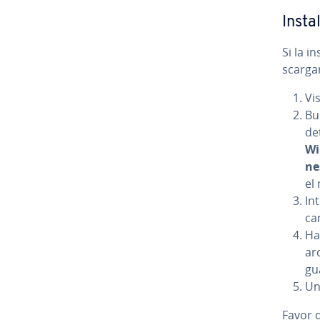
Instal
Si la in
s­ca­r­ga
Vis
Bu
de­
Wi
ne
el 
In
ca
Ha
arc
gu
Una
Favor 