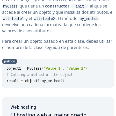
que tiene un
co­n­s­tru­c­tor
al que se
MyClass
__init__
accede al crear un objeto y que ini­cia­li­za dos atributos, el
y el
. El método
attribute1
attribute2
my_method
devuelve una cadena fo­r­ma­tea­da que contiene los
valores de esos atributos.
Para crear un objeto basado en esta clase, debes utilizar
el nombre de la clase seguido de pa­ré­n­te­sis:
python
object1 
=
 MyClass
(
"Value 1"
,
"Value 2"
)
# Calling a method of the object
result 
=
 object1
.
my_method
(
)
Web hosting
El hosting web al mejor precio