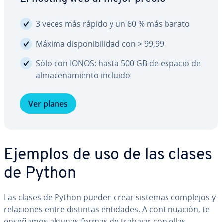
3 veces más rápido y un 60 % más barato
Máxima di­s­po­ni­bi­li­dad con > 99,99
Sólo con IONOS: hasta 500 GB de espacio de
al­ma­ce­na­mie­n­to incluido
Ver planes
Ejemplos de uso de las clases
de Python
Las clases de Python pueden crear sistemas complejos y
re­la­cio­nes entre distintas entidades. A co­n­ti­nua­ción, te
enseñamos algunas formas de trabajar con ellas.