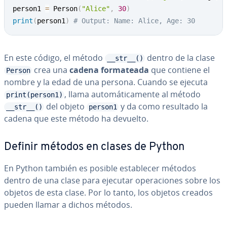
person1 
=
 Person
(
"Alice"
,
30
)
print
(
person1
)
# Output: Name: Alice, Age: 30
En este código, el método
dentro de la clase
__str__()
crea una
cadena fo­r­ma­tea­da
que contiene el
Person
nombre y la edad de una persona. Cuando se ejecuta
, llama au­to­má­ti­ca­me­n­te al método
print(person1)
del objeto
y da como resultado la
__str__()
person1
cadena que este método ha devuelto.
Definir métodos en clases de Python
En Python también es posible es­ta­ble­cer métodos
dentro de una clase para ejecutar ope­ra­cio­nes sobre los
objetos de esta clase. Por lo tanto, los objetos creados
pueden llamar a dichos métodos.