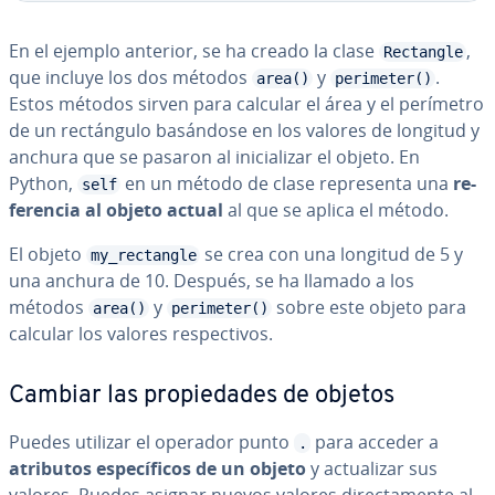
En el ejemplo anterior, se ha creado la clase
,
Rectangle
que incluye los dos métodos
y
.
area()
perimeter()
Estos métodos sirven para calcular el área y el perímetro
de un re­c­tá­n­gu­lo basándose en los valores de longitud y
anchura que se pasaron al ini­cia­li­zar el objeto. En
Python,
en un método de clase re­pre­se­n­ta una
re­
self
fe­re­n­cia al objeto actual
al que se aplica el método.
El objeto
se crea con una longitud de 5 y
my_rectangle
una anchura de 10. Después, se ha llamado a los
métodos
y
sobre este objeto para
area()
perimeter()
calcular los valores re­s­pe­c­ti­vos.
Cambiar las pro­pie­da­des de objetos
Puedes utilizar el operador punto
para acceder a
.
atributos es­pe­cí­fi­cos de un objeto
y ac­tua­li­zar sus