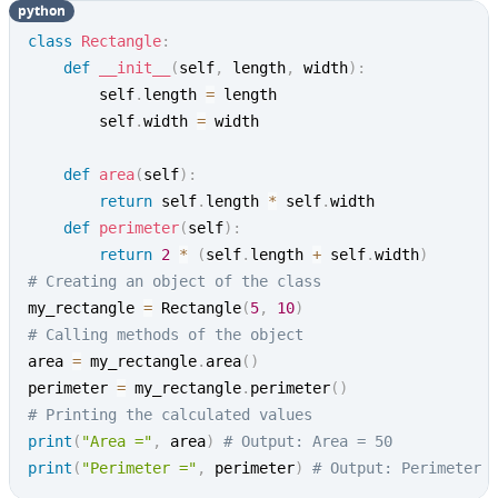
python
class
Rectangle
:
def
__init__
(
self
,
 length
,
 width
)
:
        self
.
length 
=
 length

        self
.
width 
=
 width

def
area
(
self
)
:
return
 self
.
length 
*
 self
.
width

def
perimeter
(
self
)
:
return
2
*
(
self
.
length 
+
 self
.
width
)
# Creating an object of the class
my_rectangle 
=
 Rectangle
(
5
,
10
)
# Calling methods of the object
area 
=
 my_rectangle
.
area
(
)
perimeter 
=
 my_rectangle
.
perimeter
(
)
# Printing the calculated values
print
(
"Area ="
,
 area
)
# Output: Area = 50
print
(
"Perimeter ="
,
 perimeter
)
# Output: Perimeter 