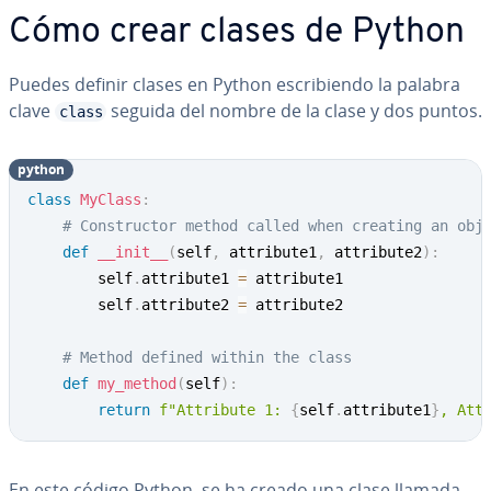
Cómo crear clases de Python
Puedes definir clases en Python es­cri­bie­n­do la palabra
clave
seguida del nombre de la clase y dos puntos.
class
python
class
MyClass
:
# Constructor method called when creating an obj
def
__init__
(
self
,
 attribute1
,
 attribute2
)
:
        self
.
attribute1 
=
 attribute1

        self
.
attribute2 
=
 attribute2

# Method defined within the class
def
my_method
(
self
)
:
return
f"Attribute 1: 
{
self
.
attribute1
}
, Att
En este código Python, se ha creado una clase llamada