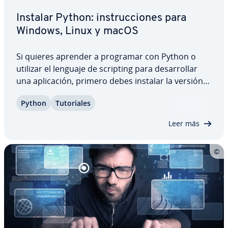
Instalar Python: in­s­tru­c­cio­nes para
Windows, Linux y macOS
Si quieres aprender a programar con Python o
utilizar el lenguaje de scripting para de­sa­rro­llar
una apli­ca­ción, primero debes instalar la versión
adecuada en tu sistema operativo. Descubre
Python
Tu­to­ria­les
cuáles son los re­qui­si­tos para ello, dónde puedes
descargar los paquetes de programas…
Leer más