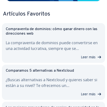
Artículos Favoritos
Co­m­pra­ve­n­ta de dominios: cómo ganar dinero con las
di­re­c­cio­nes web
La co­m­pra­ve­n­ta de dominios puede co­n­ve­r­ti­r­se en
una actividad lucrativa, siempre que se…
Leer más
Co­m­pa­ra­mos 5 al­te­r­na­ti­vas a Nextcloud
¿Buscas al­te­r­na­ti­vas a Nextcloud y quieres saber si
están a su nivel? Te ofrecemos un…
Leer más