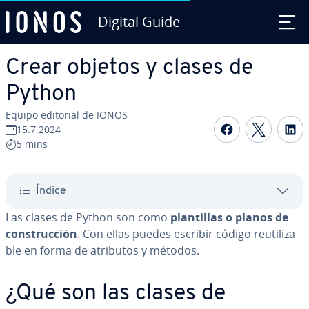
Digital Guide
Saltar al contenido principal
Crear objetos y clases de
Python
Equipo editorial de IONOS
Compartir 
Compar
C
15.7.2024
5 mins
Índice
Las clases de Python son como
pla­n­ti­llas o planos de
co­n­s­tru­c­ción
. Con ellas puedes escribir código re­uti­li­za­
ble en forma de atributos y métodos.
¿Qué son las clases de