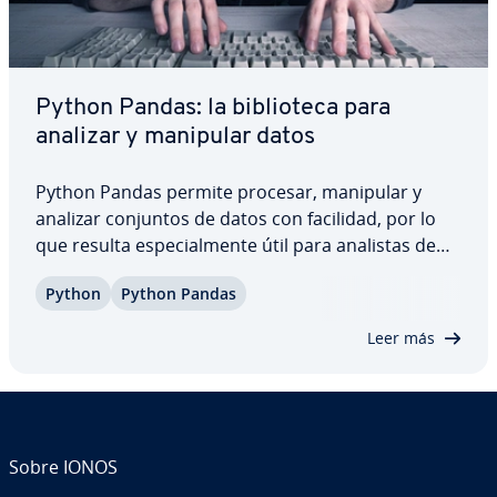
Python Pandas: la bi­blio­te­ca para
analizar y manipular datos
Python Pandas permite procesar, manipular y
analizar conjuntos de datos con facilidad, por lo
que resulta es­pe­cia­l­me­n­te útil para analistas de
datos e in­ve­s­ti­ga­do­res. Te mostramos las ventajas
Python
Python Pandas
de utilizar la bi­blio­te­ca Pandas y te ex­pli­ca­mos
cómo usar sus funciones más…
Leer más
Sobre IONOS