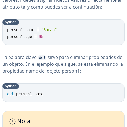
valores. Puedes asignar nuevos valores di­re­c­ta­me­n­te al
atributo tal y como puedes ver a co­n­ti­nua­ción:
python
person1
.
name 
=
"Sarah"
person1
.
age 
=
35
La palabra clave
sirve para eliminar pro­pie­da­des de
del
un objeto. En el ejemplo que sigue, se está eli­mi­na­n­do la
propiedad name del objeto person1:
python
del
 person1
.
name
Nota