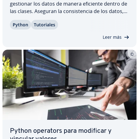
gestionar los datos de manera eficiente dentro de
las clases. Aseguran la co­n­si­s­te­n­cia de los datos,
dado que su valor se comparte entre todas las in­s­
Python
Tu­to­ria­les
ta­n­cias de una clase. Además, estas variables
también optimizan el uso de memoria. En…
Leer más
Python operators para modificar y