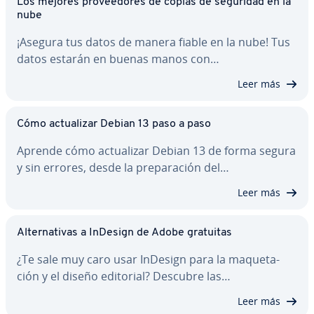
Los mejores pro­vee­do­res de copias de seguridad en la
nube
¡Asegura tus datos de manera fiable en la nube! Tus
datos estarán en buenas manos con…
Leer más
Cómo ac­tua­li­zar Debian 13 paso a paso
Aprende cómo ac­tua­li­zar Debian 13 de forma segura
y sin errores, desde la pre­pa­ra­ción del…
Leer más
Al­te­r­na­ti­vas a InDesign de Adobe gratuitas
¿Te sale muy caro usar InDesign para la ma­que­ta­
ción y el diseño editorial? Descubre las…
Leer más