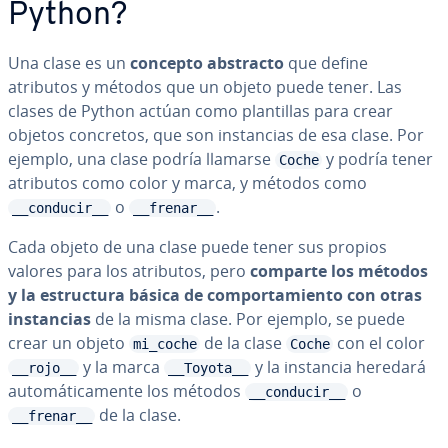
Python?
Una clase es un
concepto abstracto
que define
atributos y métodos que un objeto puede tener. Las
clases de Python actúan como pla­n­ti­llas para crear
objetos concretos, que son in­s­ta­n­cias de esa clase. Por
ejemplo, una clase podría llamarse
y podría tener
Coche
atributos como color y marca, y métodos como
o
.
__conducir__
__frenar__
Cada objeto de una clase puede tener sus propios
valores para los atributos, pero
comparte los métodos
y la es­tru­c­tu­ra básica de co­m­po­r­ta­mie­n­to con otras
in­s­ta­n­cias
de la misma clase. Por ejemplo, se puede
crear un objeto
de la clase
con el color
mi_coche
Coche
y la marca
y la instancia heredará
__rojo__
__Toyota__
au­to­má­ti­ca­me­n­te los métodos
o
__conducir__
de la clase.
__frenar__