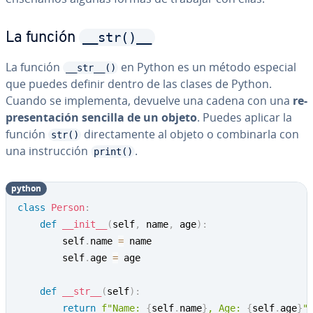
__str()__
La función
La función
en Python es un método especial
__str__()
que puedes definir dentro de las clases de Python.
Cuando se im­ple­me­n­ta, devuelve una cadena con una
re­
pre­se­n­ta­ción sencilla de un objeto
. Puedes aplicar la
función
di­re­c­ta­me­n­te al objeto o co­m­bi­nar­la con
str()
una in­s­tru­c­ción
.
print()
python
class
Person
:
def
__init__
(
self
,
 name
,
 age
)
:
        self
.
name 
=
 name

        self
.
age 
=
 age

def
__str__
(
self
)
:
return
f"Name: 
{
self
.
name
}
, Age: 
{
self
.
age
}
"