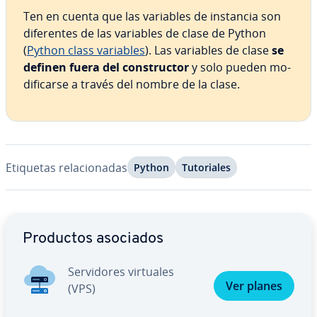
Ten en cuenta que las variables de instancia son
di­fe­re­n­tes de las variables de clase de Python
(
Python class variables
). Las variables de clase
se
definen fuera del co­n­s­tru­c­tor
y solo pueden mo­
di­fi­car­se a través del nombre de la clase.
Etiquetas re­la­cio­na­das
Python
Tu­to­ria­les
Ir al menú principal
Productos asociados
Se­r­vi­do­res virtuales
Ver planes
(VPS)