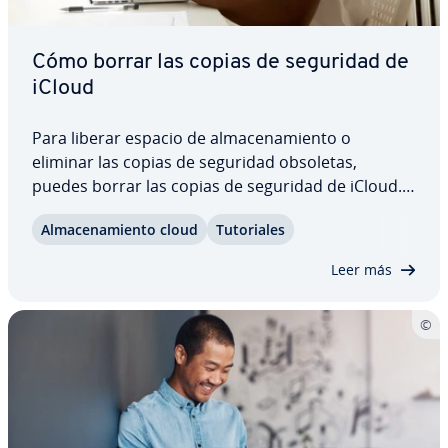
Cómo borrar las copias de seguridad de
iCloud
Para liberar espacio de al­ma­ce­na­mie­n­to o
eliminar las copias de seguridad obsoletas,
puedes borrar las copias de seguridad de iCloud.
Sigue leyendo para saber cómo eliminar copias de
Al­ma­ce­na­mie­n­to cloud
Tu­to­ria­les
seguridad antiguas en iCloud con el iPhone o con
un ordenador (Mac o Windows). También te…
Leer más