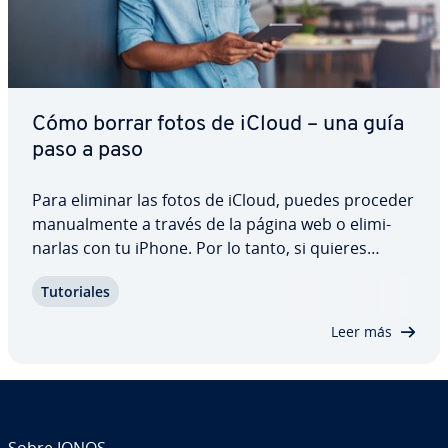
Cómo borrar fotos de iCloud – una guía
paso a paso
Para eliminar las fotos de iCloud, puedes proceder
ma­nua­l­me­n­te a través de la página web o eli­mi­
nar­las con tu iPhone. Por lo tanto, si quieres
liberar algo de espacio de al­ma­ce­na­mie­n­to y
Tu­to­ria­les
eliminar datos in­ne­ce­sa­rios, nuestra guía paso a
paso explica cada opción con más detalle.…
Leer más