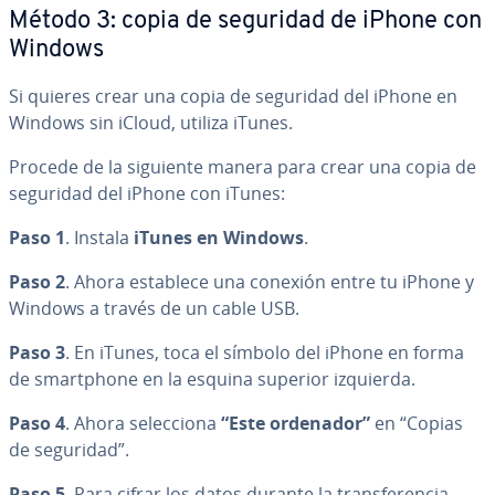
Método 3: copia de seguridad de iPhone con
Windows
Si quieres crear una copia de seguridad del iPhone en
Windows sin iCloud, utiliza iTunes.
Procede de la siguiente manera para crear una copia de
seguridad del iPhone con iTunes:
Paso 1
. Instala
iTunes en Windows
.
Paso 2
. Ahora establece una conexión entre tu iPhone y
Windows a través de un cable USB.
Paso 3
. En iTunes, toca el símbolo del iPhone en forma
de sma­r­t­pho­ne en la esquina superior izquierda.
Paso 4
. Ahora se­le­c­cio­na
“Este ordenador”
en “Copias
de seguridad”.
Paso 5
. Para cifrar los datos durante la tra­n­s­fe­re­n­cia,