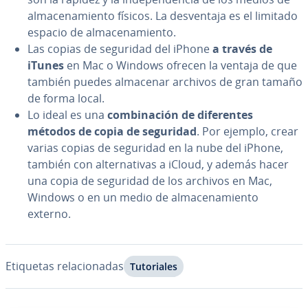
al­ma­ce­na­mie­n­to físicos. La de­s­ve­n­ta­ja es el limitado
espacio de al­ma­ce­na­mie­n­to.
Las copias de seguridad del iPhone
a través de
iTunes
en Mac o Windows ofrecen la ventaja de que
también puedes almacenar archivos de gran tamaño
de forma local.
Lo ideal es una
co­m­bi­na­ción de di­fe­re­n­tes
métodos de copia de seguridad
. Por ejemplo, crear
varias copias de seguridad en la nube del iPhone,
también con al­te­r­na­ti­vas a iCloud, y además hacer
una copia de seguridad de los archivos en Mac,
Windows o en un medio de al­ma­ce­na­mie­n­to
externo.
Etiquetas re­la­cio­na­das
Tu­to­ria­les