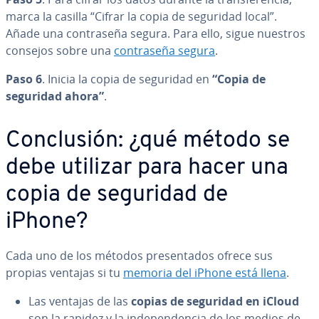
marca la casilla “Cifrar la copia de seguridad local”.
Añade una co­n­tra­se­ña segura. Para ello, sigue nuestros
consejos sobre una
co­n­tra­se­ña segura
.
Paso 6
. Inicia la copia de seguridad en
“Copia de
seguridad ahora”
.
Co­n­clu­sión: ¿qué método se
debe utilizar para hacer una
copia de seguridad de
iPhone?
Cada uno de los métodos pre­se­n­ta­dos ofrece sus
propias ventajas si tu
memoria del iPhone está llena
.
Las ventajas de las
copias de seguridad en iCloud
son la rapidez y la in­de­pe­n­de­n­cia de los medios de