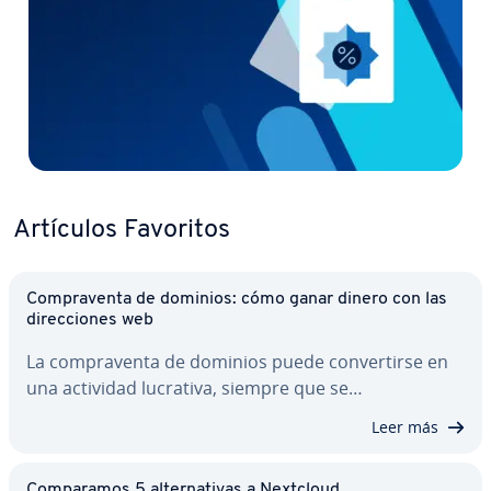
Artículos Favoritos
Co­m­pra­ve­n­ta de dominios: cómo ganar dinero con las
di­re­c­cio­nes web
La co­m­pra­ve­n­ta de dominios puede co­n­ve­r­ti­r­se en
una actividad lucrativa, siempre que se…
Leer más
Co­m­pa­ra­mos 5 al­te­r­na­ti­vas a Nextcloud