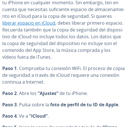
tu iPhone en cualquier momento. Sin embargo, ten en
cuenta que necesitas su­fi­cie­n­te espacio de al­ma­ce­na­mie­
n­to en iCloud para la copia de seguridad. Si quieres
liberar espacio en iCloud
, debes liberar primero espacio.
Recuerda también que la copia de seguridad del di­s­po­si­
ti­vo de iCloud no incluye todos los datos. Los datos que
la copia de seguridad del di­s­po­si­ti­vo no incluye son el
contenido del App Store, la música comprada y los
vídeos fuera de iTunes.
Paso 1
. Comprueba tu conexión WiFi. El proceso de copia
de seguridad a través de iCloud requiere una conexión
continua a Internet.
Paso 2
. Abre los
“Ajustes”
de tu iPhone.
Paso 3
. Pulsa sobre la
foto de perfil de tu ID de Apple
.
Paso 4
. Ve a
“iCloud”
.