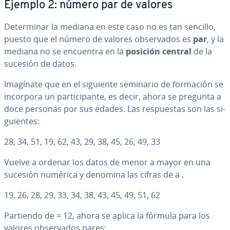
Ejemplo 2: número par de valores
De­te­r­mi­nar la mediana en este caso no es tan sencillo,
puesto que el número de valores ob­se­r­va­dos es
par
,
y la
mediana no se encuentra en la
posición central
de la
sucesión de datos.
Imagínate que en el siguiente seminario de formación se
incorpora un pa­r­ti­ci­pa­n­te, es decir, ahora se pregunta a
doce personas por sus edades. Las re­s­pue­s­tas son las si­
guie­n­tes:
28, 34, 51, 19, 62, 43, 29, 38, 45, 26, 49, 33
Vuelve a ordenar los datos de menor a mayor en una
sucesión numérica y denomina las cifras de a .
19, 26, 28, 29, 33, 34, 38, 43, 45, 49, 51, 62
Partiendo de
= 12, ahora se aplica la fórmula para los
valores ob­se­r­va­dos pares: