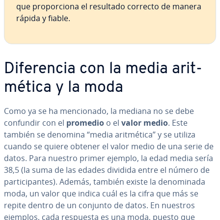
que pro­po­r­cio­na el resultado correcto de manera
rápida y fiable.
Di­fe­re­n­cia con la media ari­t­
mé­ti­ca y la moda
Como ya se ha me­n­cio­na­do, la mediana no se debe
confundir con el
promedio
o el
valor medio
. Este
también se denomina “media ari­t­mé­ti­ca” y se utiliza
cuando se quiere obtener el valor medio de una serie de
datos. Para nuestro primer ejemplo, la edad media sería
38,5 (la suma de las edades dividida entre el número de
pa­r­ti­ci­pa­n­tes). Además, también existe la de­no­mi­na­da
moda, un valor que indica cuál es la cifra que más se
repite dentro de un conjunto de datos. En nuestros
ejemplos, cada respuesta es una moda, puesto que