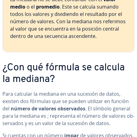
medio
o el
promedio
. Este se calcula sumando
todos los valores y di­vi­die­n­do el resultado por el
número de valores. Con la mediana nos referimos
al valor que se encuentra en la posición central
dentro de una secuencia as­ce­n­de­n­te.
¿Con qué fórmula se calcula
la mediana?
Para calcular la mediana en una sucesión de datos,
existen dos fórmulas que se pueden utilizar en función
del
número de valores ob­se­r­va­dos
. El símbolo general
para la mediana es ;
re­pre­se­n­ta el número de valores ob­
se­r­va­dos y es un valor de la sucesión de datos.
Si cuentas con un número
impar
de valores ob­se­r­va­dos,