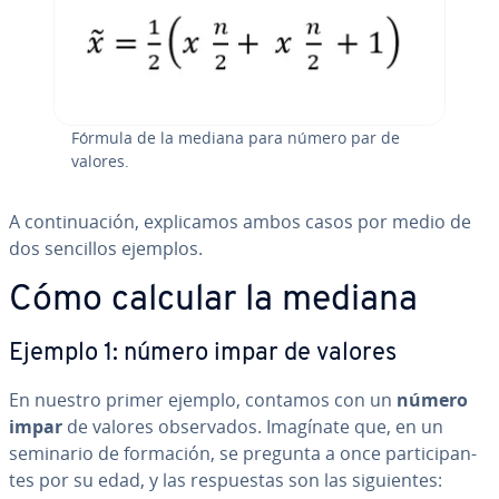
Fórmula de la mediana para número par de
valores.
A co­n­ti­nua­ción, ex­pli­ca­mos ambos casos por medio de
dos sencillos ejemplos.
Cómo calcular la mediana
Ejemplo 1: número impar de valores
En nuestro primer ejemplo, contamos con un
número
impar
de valores ob­se­r­va­dos. Imagínate que, en un
seminario de formación, se pregunta a once pa­r­ti­ci­pa­n­
tes por su edad, y las re­s­pue­s­tas son las si­guie­n­tes: