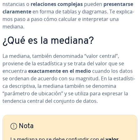
n­s­ta­n­cias o
re­la­cio­nes complejas
pueden
pre­se­n­tar­se
cla­ra­me­n­te
en forma de tablas y diagramas. Te ex­pli­ca­
mos paso a paso cómo calcular e in­te­r­pre­tar una
mediana.
¿Qué es la mediana?
La mediana, también de­no­mi­na­da “valor central”,
proviene de la es­ta­dí­s­ti­ca y se trata del valor que se
encuentra
exac­ta­me­n­te en el medio
cuando los datos
se ordenan de acuerdo con su magnitud. En la es­ta­dí­s­ti­
ca de­s­cri­p­ti­va, la mediana también se denomina
“parámetro de ubicación” y se utiliza para expresar la
tendencia central del conjunto de datos.
Nota
La mediana no se debe confundir con el
valor