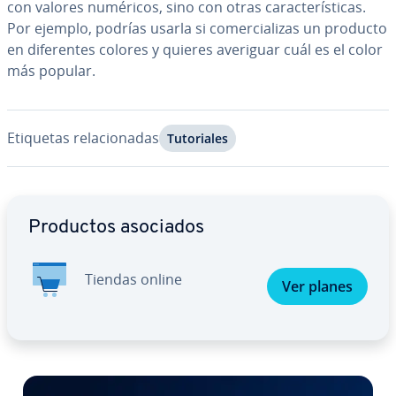
con valores numéricos, sino con otras ca­ra­c­te­rí­s­ti­cas.
Por ejemplo, podrías usarla si co­me­r­cia­li­zas un producto
en di­fe­re­n­tes colores y quieres averiguar cuál es el color
más popular.
Etiquetas re­la­cio­na­das
Tu­to­ria­les
Ir al menú principal
Productos asociados
Tiendas online
Ver planes