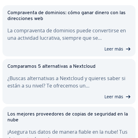
Co­m­pra­ve­n­ta de dominios: cómo ganar dinero con las
di­re­c­cio­nes web
La co­m­pra­ve­n­ta de dominios puede co­n­ve­r­ti­r­se en
una actividad lucrativa, siempre que se…
Leer más
Co­m­pa­ra­mos 5 al­te­r­na­ti­vas a Nextcloud
¿Buscas al­te­r­na­ti­vas a Nextcloud y quieres saber si
están a su nivel? Te ofrecemos un…
Leer más
Los mejores pro­vee­do­res de copias de seguridad en la
nube
¡Asegura tus datos de manera fiable en la nube! Tus