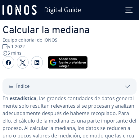
Digital Guide
Saltar al contenido principal
Calcular la mediana
Equipo editorial de IONOS
5.1.2022
5 mins
Compartir Facebook
Compartir Twitter
Compartir LinkedIn
Índice
En
es­ta­dí­s­ti­ca
, las grandes ca­n­ti­da­des de datos ge­ne­ra­l­
me­n­te solo resultan re­le­va­n­tes si se procesan y analizan
ade­cua­da­me­n­te después de haberse re­co­pi­la­do. Para
ello, el cálculo de la mediana es una parte im­po­r­ta­n­te del
proceso. Al calcular la mediana, los datos se reducen a
uno o pocos valores de medición, de modo que las ci­r­cu­