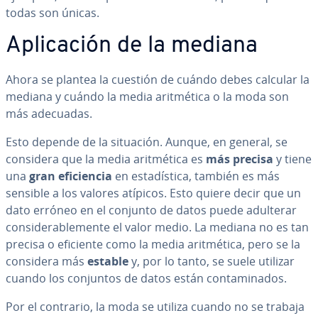
todas son únicas.
Apli­ca­ción de la mediana
Ahora se plantea la cuestión de cuándo debes calcular la
mediana y cuándo la media ari­t­mé­ti­ca o la moda son
más adecuadas.
Esto depende de la situación. Aunque, en general, se
considera que la media ari­t­mé­ti­ca es
más precisa
y tiene
una
gran efi­cie­n­cia
en es­ta­dí­s­ti­ca, también es más
sensible a los valores atípicos. Esto quiere decir que un
dato erróneo en el conjunto de datos puede adulterar
co­n­si­de­ra­ble­me­n­te el valor medio. La mediana no es tan
precisa o eficiente como la media ari­t­mé­ti­ca, pero se la
considera más
estable
y, por lo tanto, se suele utilizar
cuando los conjuntos de datos están co­n­ta­mi­na­dos.
Por el contrario, la moda se utiliza cuando no se trabaja