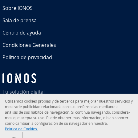
Sobre IONOS
Sala de prensa
Centro de ayuda
Co­n­di­cio­nes Generales
Política de pri­va­ci­dad
Tu solución digital
Uti­li­za­mos cookies propias y de terceros para mejorar nuestros servicios y
mostrarle pu­bli­ci­dad re­la­cio­na­da con sus pre­fe­re­n­cias mediante el
análisis de sus hábitos de na­ve­ga­ción. Si continua navegando, co­n­si­de­ra­
mos que acepta su uso. Puede obtener más in­fo­r­ma­ción, o bien conocer
RSS
LinkedIn
tiktok
Instagram
Facebook
YouTube
cómo cambiar la co­n­fi­gu­ra­ción de su navegador en nuestra.
Política de Cookies.
© 2026
IONOS Inc.