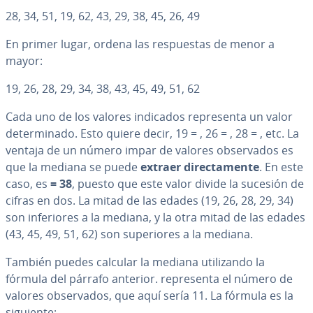
28, 34, 51, 19, 62, 43, 29, 38, 45, 26, 49
En primer lugar, ordena las re­s­pue­s­tas de menor a
mayor:
19, 26, 28, 29, 34, 38, 43, 45, 49, 51, 62
Cada uno de los valores indicados re­pre­se­n­ta un valor
de­te­r­mi­na­do. Esto quiere decir, 19 = , 26 = , 28 = , etc. La
ventaja de un número impar de valores ob­se­r­va­dos es
que la mediana se puede
extraer di­re­c­ta­me­n­te
. En este
caso, es
=
38
, puesto que este valor divide la sucesión de
cifras en dos. La mitad de las edades (19, 26, 28, 29, 34)
son in­fe­rio­res a la mediana, y la otra mitad de las edades
(43, 45, 49, 51, 62) son su­pe­rio­res a la mediana.
También puedes calcular la mediana uti­li­za­n­do la
fórmula del párrafo anterior.
re­pre­se­n­ta el número de
valores ob­se­r­va­dos, que aquí sería 11. La fórmula es la
siguiente: