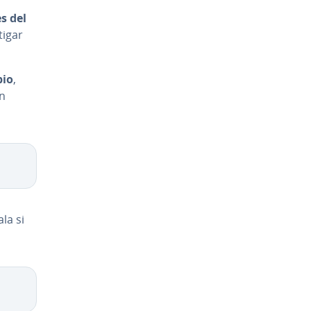
es del
i­gar
pio
,
un
­la si