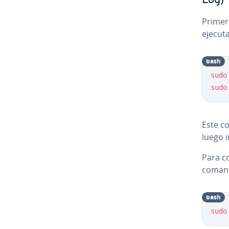
Log)
Primero
ejecut
bash
sudo
sudo
Este c
luego i
Para co
coman
bash
sudo