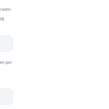
ra­dor.
DB,
ben por