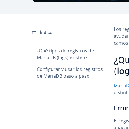
Los re
Índice
ayudan 
ca­mos l
¿Qué tipos de registros de
MariaDB (logs) existen?
¿Qu
Co­n­fi­gu­rar y usar los registros
(lo
de MariaDB paso a paso
Maria
distint
Error
El regi
apagado