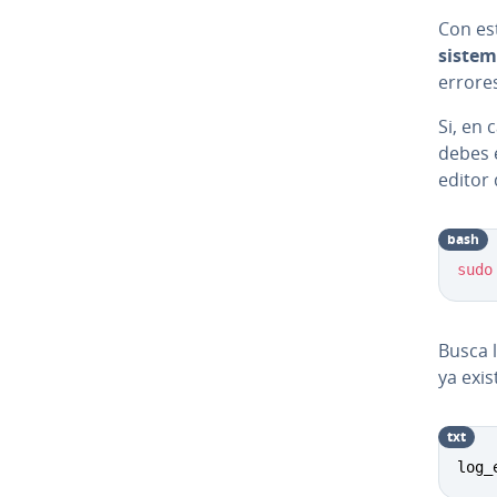
Con es
siste
errores
Si, en
debes e
editor
bash
sudo
Busca 
ya exis
txt
log_