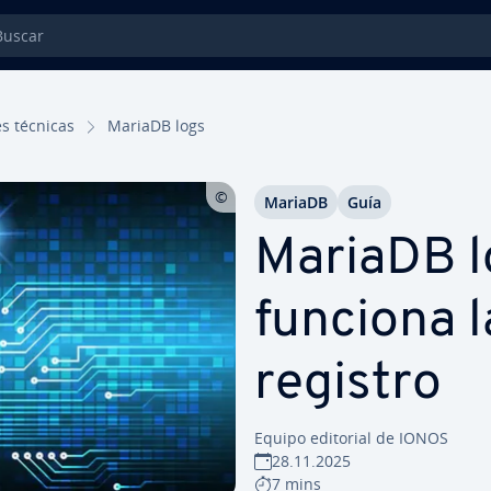
car
nes técnicas
MariaDB logs
MariaDB
Guía
MariaDB l
funciona l
registro
Equipo editorial de IONOS
28.11.2025
7 mins