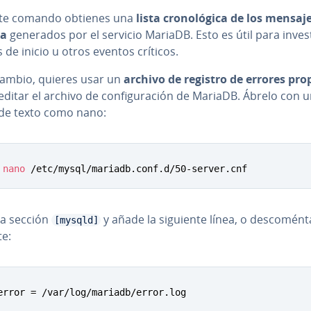
te comando obtienes una
lista cro­no­ló­gi­ca de los mensaj
ma
generados por el servicio MariaDB. Esto es útil para in­ve­s­t
 de inicio u otros eventos críticos.
 cambio, quieres usar un
archivo de registro de errores pro
ditar el archivo de co­n­fi­gu­ra­ción de MariaDB. Ábrelo con 
 de texto como nano:
nano
 /etc/mysql/mariadb.conf.d/50-server.cnf
la sección
y añade la siguiente línea, o de­s­co­mé­n­ta
[mysqld]
te:
error = /var/log/mariadb/error.log