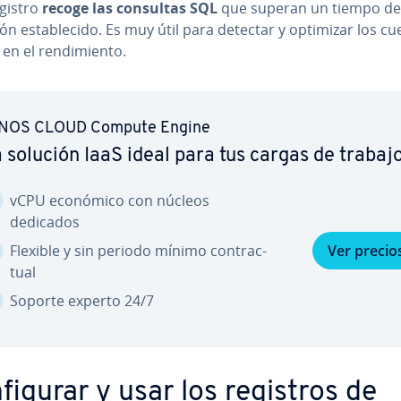
egistro
recoge las consultas SQL
que superan un tiempo de
ón es­ta­ble­ci­do. Es muy útil para detectar y optimizar los cu
en el re­n­di­mie­n­to.
NOS CLOUD Compute Engine
 solución IaaS ideal para tus cargas de trabaj
vCPU económico con núcleos
dedicados
Flexible y sin periodo mínimo co­n­tra­c­
Ver precio
tual
Soporte experto 24/7
­fi­gu­rar y usar los registros de