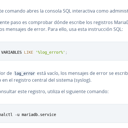
e comando abres la consola SQL in­ter­ac­ti­va como ad­mi­ni­s­t
uiente paso es comprobar dónde escribe los registros Maria
s mensajes de error. Para ello, usa esta in­s­tru­c­ción SQL:
 VARIABLES 
LIKE
'%log_error%'
;
alor de
está vacío, los mensajes de error se escri
log_error
 en el registro central del sistema (syslog).
nsultar este registro, utiliza el siguiente comando:
nalctl -u mariadb.service