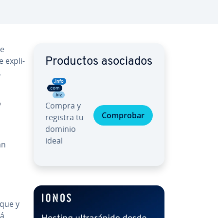
te
 ex­pli­
Productos asociados
.
B
Compra y
Comprobar
registra tu
dominio
ideal
an
nque y
tá