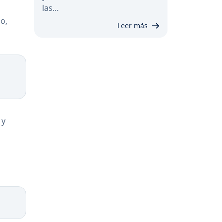
las…
lo,
Leer más
 y