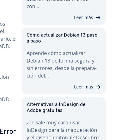
con…
Leer más
los
el
Cómo ac­tua­li­zar Debian 13 paso
ario, el
a paso
iaDB.
Aprende cómo ac­tua­li­zar
Debian 13 de forma segura y
sin errores, desde la pre­pa­ra­
ción del…
­ción
Leer más
iaDB
Al­te­r­na­ti­vas a InDesign de
Adobe gratuitas
¿Te sale muy caro usar
InDesign para la ma­que­ta­ción
(Error
y el diseño editorial? Descubre