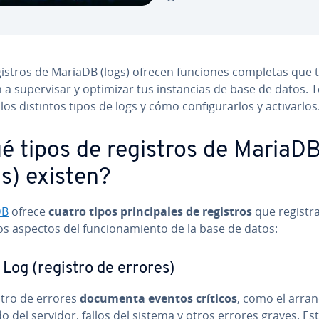
gistros de MariaDB (logs) ofrecen funciones completas que 
a su­pe­r­vi­sar y optimizar tus in­s­ta­n­cias de base de datos. Te
os distintos tipos de logs y cómo co­n­fi­gu­rar­los y ac­ti­var­los
é tipos de registros de MariaD
gs) existen?
DB
ofrece
cuatro tipos pri­n­ci­pa­les de registros
que registr
os aspectos del fu­n­cio­na­mie­n­to de la base de datos:
 Log (registro de errores)
stro de errores
documenta eventos críticos
, como el arra
 del servidor, fallos del sistema y otros errores graves. Es