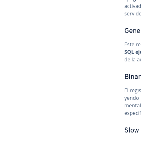
activad
servido
Gener
Este r
SQL eje
de la a
Binar
El regi
ye­n­do 
me­n­ta
es­pe­cí
Slow 