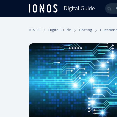
Digital Guide
Bus
Saltar al contenido principal
IONOS
Digital Guide
Hosting
Cue­s­tio­