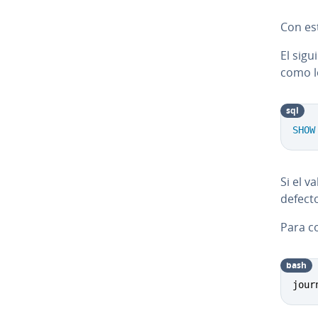
Con est
El sig
como lo
sql
SHOW
Si el v
defecto
Para co
bash
jour