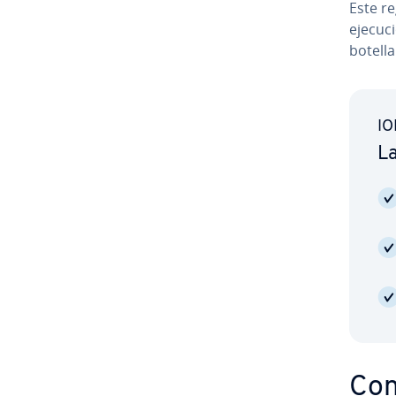
Este r
ejecuci
botella 
IO
La
Co­n