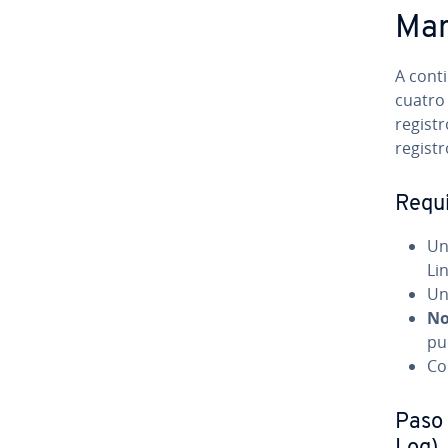
Mar
A co­n­
cuatr
registr
registr
Re­qui
Un
Li
Un
No
pue
Co­
Paso 