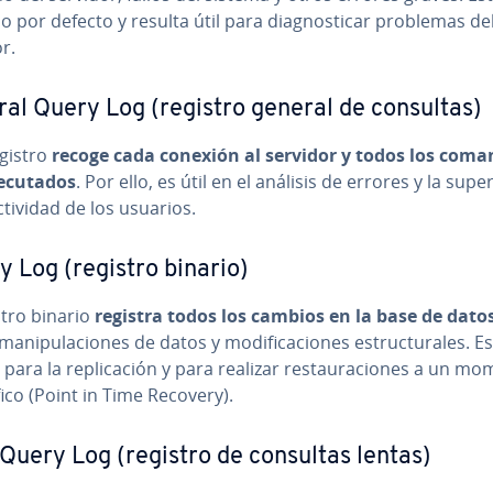
o por defecto y resulta útil para dia­g­no­s­ti­car problemas de
r.
al Query Log (registro general de consultas)
egistro
recoge cada conexión al servidor y todos los com
­cu­ta­dos
. Por ello, es útil en el análisis de errores y la su­pe­r
ctividad de los usuarios.
y Log (registro binario)
stro binario
registra todos los cambios en la base de dato
ma­ni­pu­la­cio­nes de datos y mo­di­fi­ca­cio­nes es­tru­c­tu­ra­les. Es
l para la re­pli­ca­ción y para realizar re­s­tau­ra­cio­nes a un m
­fi­co (Point in Time Recovery).
Query Log (registro de consultas lentas)