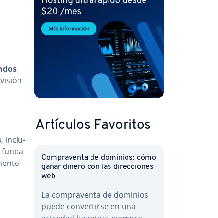
l
andos
­vi­sión
Artículos Favoritos
s
, in­clu­
 fu­n­da­
Co­m­pra­ve­n­ta de dominios: cómo
omento
ganar dinero con las di­re­c­cio­nes
web
La co­m­pra­ve­n­ta de dominios
puede co­n­ve­r­ti­r­se en una
actividad lucrativa, siempre