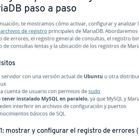
iaDB paso a paso
ti­nua­ción, te mostramos cómo activar, co­n­fi­gu­rar y analizar 
o
archivos de registro
pri­n­ci­pa­les de MariaDB. Abo­r­da­re­mos 
o de errores, el registro general de consultas, el registro bin
o de consultas lentas y la ubicación de los registros de Mar
­si­tos
 servidor con una versión actual de
Ubuntu
u otra di­s­tri­bu
nux
a cuenta de usuario con permisos de
sudo
 tener instalado MySQL en paralelo
, ya que MySQL y Mar
den in­te­r­fe­rir en archivos de co­n­fi­gu­ra­ción y puertos
no­ci­mie­n­tos básicos de SQL
1: mostrar y co­n­fi­gu­rar el registro de errores 