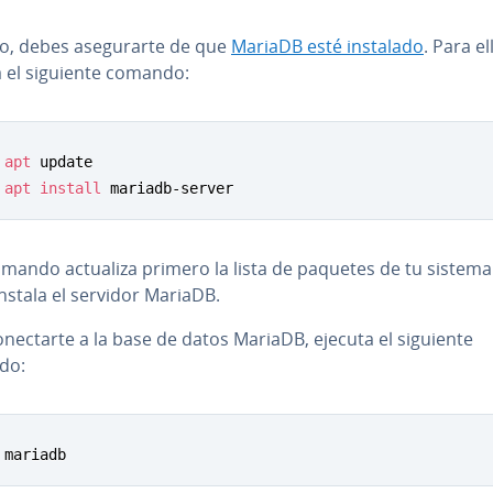
, debes ase­gu­rar­te de que
MariaDB esté instalado
. Para el
a el siguiente comando:
apt
apt
install
 mariadb-server
omando actualiza primero la lista de paquetes de tu sistema
nstala el servidor MariaDB.
­ne­c­tar­te a la base de datos MariaDB, ejecuta el siguiente
do:
 mariadb