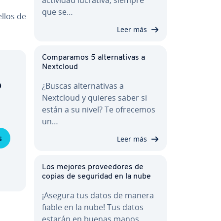
que se…
ellos de
Leer más
Co­m­pa­ra­mos 5 al­te­r­na­ti­vas a
Nextcloud
o
¿Buscas al­te­r­na­ti­vas a
Nextcloud y quieres saber si
están a su nivel? Te ofrecemos
un…
s
Leer más
Los mejores pro­vee­do­res de
copias de seguridad en la nube
¡Asegura tus datos de manera
fiable en la nube! Tus datos
estarán en buenas manos