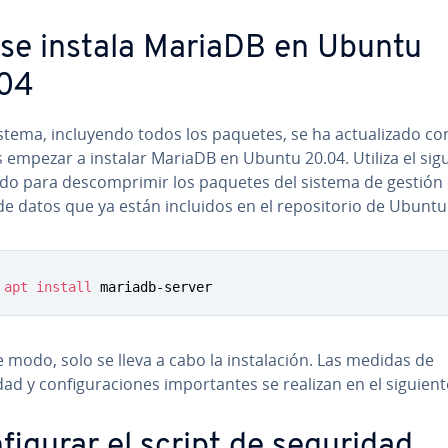
 se instala MariaDB en Ubuntu
04
istema, in­clu­ye­n­do todos los paquetes, se ha ac­tua­li­za­do co
 empezar a instalar MariaDB en Ubuntu 20.04. Utiliza el sig
 para de­s­co­m­pri­mir los paquetes del sistema de gestión
e datos que ya están incluidos en el re­po­si­to­rio de Ubuntu
apt
install
 mariadb-server
 modo, solo se lleva a cabo la in­s­ta­la­ción. Las medidas de
d y co­n­fi­gu­ra­cio­nes im­po­r­ta­n­tes se realizan en el siguien
­fi­gu­rar el script de seguridad