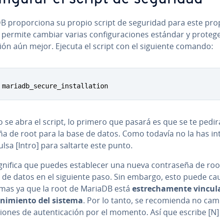
 pro­po­r­cio­na su propio script de seguridad para este pro
 permite cambiar varias co­n­fi­gu­ra­cio­nes estándar y protege
­ción aún mejor. Ejecuta el script con el siguiente comando:
 mariadb_secure_installation
se abra el script, lo primero que pasará es que se te pedir
e­ña de root para la base de datos. Como todavía no la has in­
pulsa [Intro] para saltarte este punto.
gnifica que puedes es­ta­ble­cer una nueva co­n­tra­se­ña de ro
e de datos en el siguiente paso. Sin embargo, esto puede ca
mas ya que la root de MariaDB está
es­tre­cha­me­n­te vincu
­ni­mie­n­to del sistema
. Por lo tanto, se re­co­mie­n­da no ca
iones de au­te­n­ti­ca­ción por el momento. Así que escribe [N]