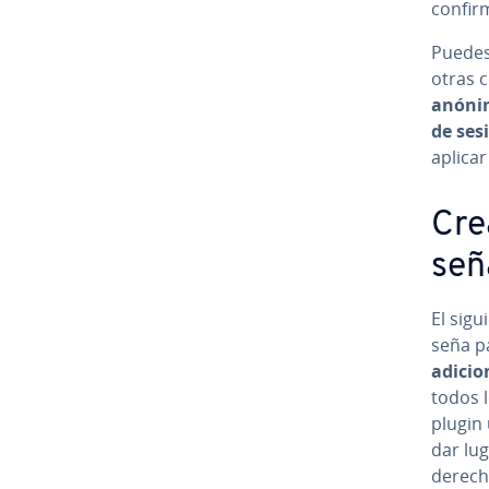
confirm
Puedes 
otras c
anónim
de ses
aplicar
Cre
se­
El sigu
se­ña p
adicio
todos l
plugin 
dar lug
derecho