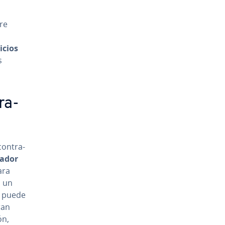
tre
nicios
s
ra­
o­n­tra­
ra­dor
ara
n un
o puede
ran
ón,