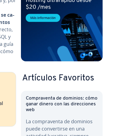
 y, por
se ca­
untos
recto,
SQL y
ta guía
y cómo
Artículos Favoritos
Co­m­pra­ve­n­ta de dominios: cómo
al
ganar dinero con las di­re­c­cio­nes
web
La co­m­pra­ve­n­ta de dominios
puede co­n­ve­r­ti­r­se en una
actividad lucrativa, siempre