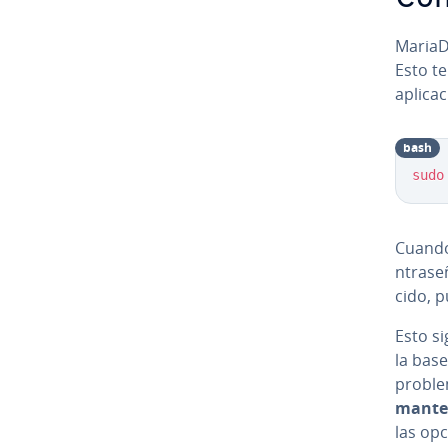
MariaDB
Esto te
apli­ca
bash
sudo
Cuando 
n­tra­s
ci­do, 
Esto si
la bas
proble
ma­n­te
las opc