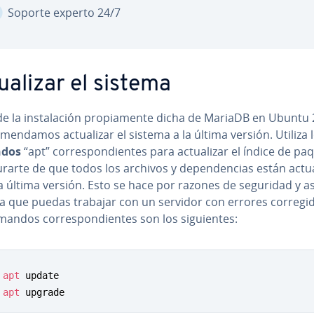
Soporte experto 24/7
ua­li­zar el sistema
e la in­s­ta­la­ción pro­pia­me­n­te dicha de MariaDB en Ubuntu 
o­me­n­da­mos ac­tua­li­zar el sistema a la última versión. Utiliza 
dos
“apt” co­rre­s­po­n­die­n­tes para ac­tua­li­zar el índice de p
­rar­te de que todos los archivos y de­pe­n­de­n­cias están ac­tua­
a última versión. Esto se hace por razones de seguridad y as
 que puedas trabajar con un servidor con errores co­rre­gi­
andos co­rre­s­po­n­die­n­tes son los si­guie­n­tes:
apt
apt
 upgrade