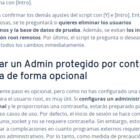
a con [Intro].
confirmar los demás ajustes del script con [Y] e [Intro]. En
osas, se te pre­gu­n­ta­rá si
quieres eliminar los usuarios
os y la base de datos de prueba
. Además, se evitan
los i
ión root remotos
. Por último, el script te pregunta si desea
 todos los cambios in­me­dia­ta­me­n­te.
ar un Admin protegido por co­n­t
ña de forma opcional
iente paso es opcional, pero como no has co­n­fi­gu­ra­do una c
ara el usuario root, es muy útil. Si
co­n­fi­gu­ras un ad­mi­ni­s­t
nal
y le pro­po­r­cio­nas una co­n­tra­se­ña, estarás preparado p
os casos de uso. Por defecto, el inicio de sesión se hace co
unix_socket y no se requiere co­n­tra­se­ña. Sin embargo, est
ar a co­m­pli­ca­cio­nes en cuanto programas externos requie
s ad­mi­ni­s­tra­ti­vos. Por lo tanto, como medida de pre­cau­ci