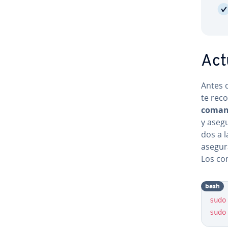
Ac­t
Antes d
te re­c
coman
y ase­gu
dos a l
asegura
Los com
bash
sudo
sudo