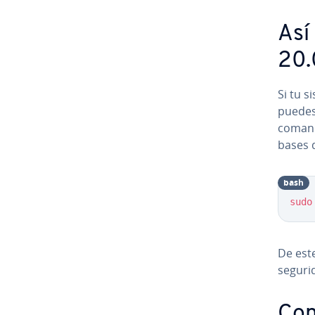
Así
20.
Si tu s
puedes
comando
bases d
bash
sudo
De este
segurida
Co­n