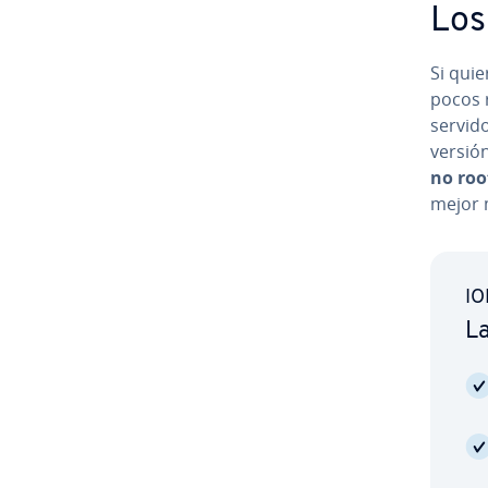
Los 
Si qui
pocos r
servido
versión
no roo
mejor 
IO
La