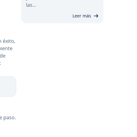
las…
Leer más
n éxito,
uiente
 de
:
te paso.