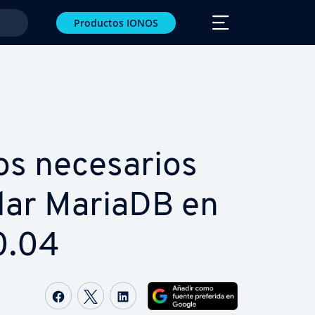
Productos IONOS
s ne­ce­sa­rios
alar MariaDB en
0.04
Compartir Facebook
Compartir Twitter
Compartir LinkedIn