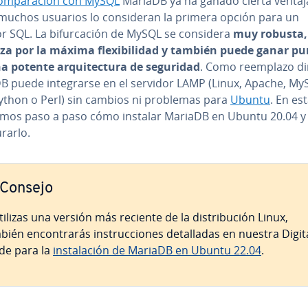
o­m­pa­ra­ción con MySQL
MariaDB ya ha ganado cierta ventaja
muchos usuarios lo co­n­si­de­ran la primera opción para un
r SQL. La bi­fu­r­ca­ción de MySQL se considera
muy robusta, 
­ri­za por la máxima fle­xi­bi­li­dad y también puede ganar p
 potente ar­qui­te­c­tu­ra de seguridad
. Como reemplazo di
 puede in­te­grar­se en el servidor LAMP (Linux, Apache, My
ython o Perl) sin cambios ni problemas para
Ubuntu
. En es
­ca­mos paso a paso cómo instalar MariaDB en Ubuntu 20.04 
u­rar­lo.
Consejo
tilizas una versión más reciente de la di­s­tri­bu­ción Linux,
ién en­co­n­tra­rás in­s­tru­c­cio­nes de­ta­lla­das en nuestra Digit
de para la
in­s­ta­la­ción de MariaDB en Ubuntu 22.04
.