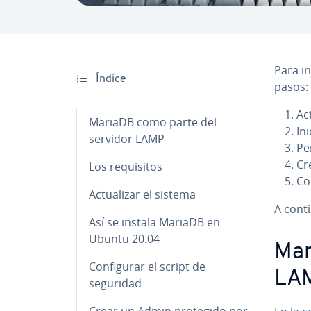
Para in
Índice
pasos:
Ac­
MariaDB como parte del
Ini
servidor LAMP
Pe­
Cr
Los re­qui­si­tos
Com
Ac­tua­li­zar el sistema
A co­n­
Así se instala MariaDB en
Ubuntu 20.04
Mar
Co­n­fi­gu­rar el script de
LA
seguridad
Crear un Admin protegido por