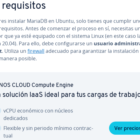
re­qui­si­tos
eres instalar MariaDB en Ubuntu, solo tienes que cumplir un
e­qui­si­tos. Antes de comenzar el proceso en sí, necesitas u
r que ya esté equipado con el sistema Linux (en este caso l
 20.04). Para ello, debe co­n­fi­gu­rar­se un
usuario ad­mi­ni­s­tra
t
. Utiliza un
firewall
adecuado para ga­ra­n­ti­zar la in­s­ta­la­ción
manera posible.
NOS CLOUD Compute Engine
 solución IaaS ideal para tus cargas de trabaj
vCPU económico con núcleos
dedicados
Flexible y sin periodo mínimo co­n­tra­c­
Ver precio
tual