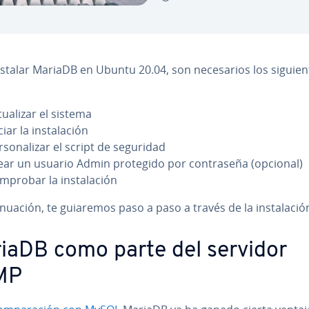
stalar MariaDB en Ubuntu 20.04, son ne­ce­sa­rios los si­guie­n
tua­li­zar el sistema
ciar la in­s­ta­la­ción
r­so­na­li­zar el script de seguridad
ear un usuario Admin protegido por co­n­tra­se­ña (opcional)
probar la in­s­ta­la­ción
ti­nua­ción, te guiaremos paso a paso a través de la in­s­ta­la­ció
iaDB como parte del servidor
MP