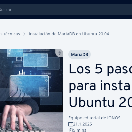
car
nes técnicas
In­s­ta­la­ción de MariaDB en Ubuntu 20.04
MariaDB
Los 5 paso
para inst
Ubuntu 2
Equipo editorial de IONOS
21.1.2025
5 mins