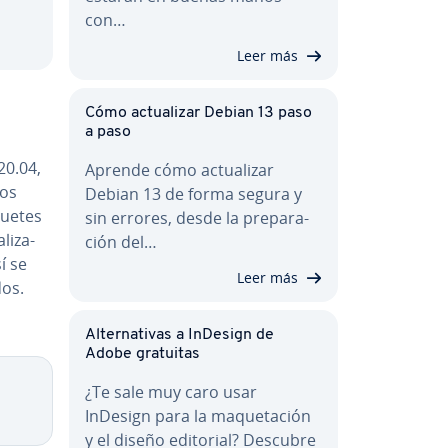
con…
Leer más
Cómo ac­tua­li­zar Debian 13 paso
a paso
20.04,
Aprende cómo ac­tua­li­zar
los
Debian 13 de forma segura y
aquetes
sin errores, desde la pre­pa­ra­
li­za­
ción del…
í se
Leer más
dos.
Al­te­r­na­ti­vas a InDesign de
Adobe gratuitas
¿Te sale muy caro usar
InDesign para la ma­que­ta­ción
y el diseño editorial? Descubre