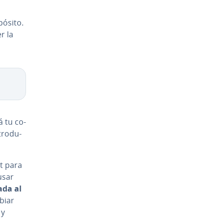
pósito.
r la
á tu co­
tro­du­
ot para
usar
lada al
mbiar
 y