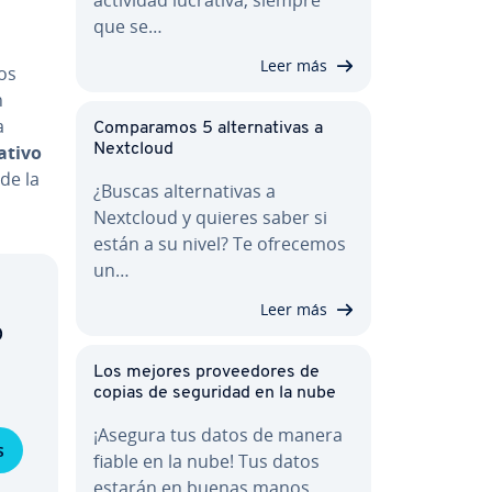
que se…
Leer más
os
n
a
Co­m­pa­ra­mos 5 al­te­r­na­ti­vas a
­ti­vo
Nextcloud
 de la
¿Buscas al­te­r­na­ti­vas a
Nextcloud y quieres saber si
están a su nivel? Te ofrecemos
un…
Leer más
o
Los mejores pro­vee­do­res de
copias de seguridad en la nube
¡Asegura tus datos de manera
s
fiable en la nube! Tus datos
estarán en buenas manos