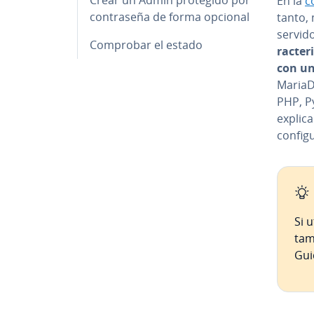
En la
c
co­n­tra­se­ña de forma opcional
tanto, 
servido
Comprobar el estado
ra­c­te
con una
MariaDB
PHP, P
ex­pli
co­n­fi­g
Si u
tamb
Gui