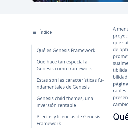
A menu
Índice
proyec
que sat
de op­t
Qué es Genesis Framework
promet
Qué hace tan especial a
sua­l­m
Genesis como framework
ti­bi­li
bi­li­d
Estas son las ca­ra­c­te­rí­s­ti­cas fu­
págin
n­da­me­n­ta­les de Genesis
ra­ble
pre­se­
Genesis child themes, una
cambio
inversión rentable
Qué
Precios y licencias de Genesis
Framework