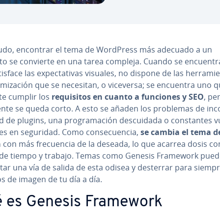
do, encontrar el tema de WordPress más adecuado a un
to se convierte en una tarea compleja. Cuando se encuent
isface las ex­pe­c­ta­ti­vas visuales, no dispone de las he­rra­mie­
i­mi­za­ción que se necesitan, o viceversa; se encuentra uno 
e cumplir los
re­qui­si­tos en cuanto a funciones y SEO
, per
e­n­te se queda corto. A esto se añaden los problemas de in­c
­dad de plugins, una pro­gra­ma­ción de­s­cui­da­da o co­n­s­ta­n­tes vu
a­des en seguridad. Como co­n­se­cue­n­cia,
se cambia el tema de
a
con más fre­cue­n­cia de la deseada, lo que acarrea dosis co­n­
s de tiempo y trabajo. Temas como Genesis Framework pued
n­tar una vía de salida de esta odisea y desterrar para siempr
s de imagen de tu día a día.
 es Genesis Framework