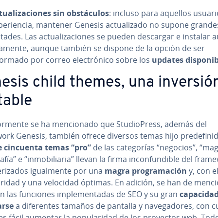
tua­li­za­cio­nes sin ob­s­tácu­los
: incluso para aquellos usuari
pe­rie­n­cia, mantener Genesis ac­tua­li­za­do no supone grandes 
l­ta­des. Las ac­tua­li­za­cio­nes se pueden descargar e instalar a
­ca­me­n­te, aunque también se dispone de la opción de ser
formado por correo ele­c­tró­ni­co sobre los
updates di­s­po­ni­
esis child themes, una inversió
table
io­r­me­n­te se ha me­n­cio­na­do que Stu­dio­Pre­ss, además del
rk Genesis, también ofrece diversos temas hijo pre­de­fi­ni­
 cincuenta temas “pro”
de las ca­te­go­rías “negocios”, “mag
ra­fía” e “in­mo­bi­lia­ria” llevan la firma in­co­n­fu­n­di­ble del fra
te­ri­za­dos igua­l­me­n­te por una
magra pro­gra­ma­ción
y, con e
aridad y una velocidad óptimas. En adición, se han de menc
 las funciones im­ple­me­n­ta­das de SEO y su gran
capacidad
arse
a di­fe­re­n­tes tamaños de pantalla y na­ve­ga­do­res, con 
s fácil aumentar la po­pu­la­ri­dad de los proyectos web. Tod