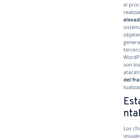
el pro
realiza
elevad
sistema
objetiv
ge­ne­r
tercero
WordPre
son los
atacant
del fr
tua­li
Esta
n­ta
Los chi
visuale