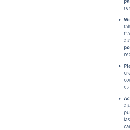
pá
re­
Wid
fa
fr
au
po
re
Pla
cr
con
es
Ac
aj
pu
las
cam