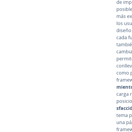
de im­p
posible
más exi
los usu
diseño 
cada fu
también
cambia
permite
conllev
como pa
framew
mie­n­t
carga r
po­si­c
s­fa­c­
tema pa
una pág
fra­me­