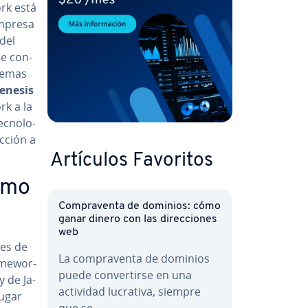
rk está
 empresa
 del
e co­n­
 temas
enesis
rk a la
c­no­lo­
c­ción a
Artículos Favoritos
omo
Co­m­pra­ve­n­ta de dominios: cómo
ganar dinero con las di­re­c­cio­nes
web
nes de
La co­m­pra­ve­n­ta de dominios
me­wo­r­
puede co­n­ve­r­ti­r­se en una
 de Ja­
actividad lucrativa, siempre
lugar
que se…