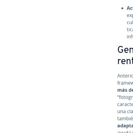
Ac­
ex­
cu­
ti
in
Gen
ren
An­te­r
framewo
más de
“fo­to­g
ca­ra­c­
una cl
también
adapt
ayuda e