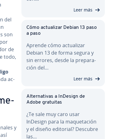
n
Leer más
ón del
un
Cómo ac­tua­li­zar Debian 13 paso
os son
a paso
 por
Aprende cómo ac­tua­li­zar
­dor de
Debian 13 de forma segura y
re todo,
sin errores, desde la pre­pa­ra­
ción del…
digo
ada ac­
Leer más
Al­te­r­na­ti­vas a InDesign de
a­me­
Adobe gratuitas
¿Te sale muy caro usar
InDesign para la ma­que­ta­ción
na­les y
y el diseño editorial? Descubre
 así
las…