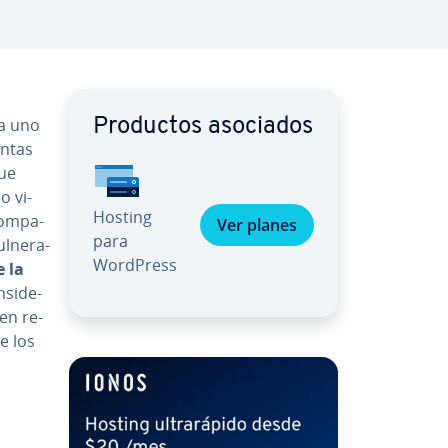
ra uno
Productos asociados
n­tas
que
o vi­
Hosting
o­m­pa­
Ver planes
para
­l­ne­ra­
WordPress
 la
si­de­
en re­
e los