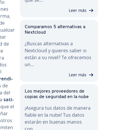
eño
iones
Leer más
orma,
 de
Co­m­pa­ra­mos 5 al­te­r­na­ti­vas a
a­li­zar
Nextcloud
­zar
¿Buscas al­te­r­na­ti­vas a
ad de
Nextcloud y quieres saber si
ue
están a su nivel? Te ofrecemos
ra
un…
­dos
l
Leer más
re­n­di­
s de
Los mejores pro­vee­do­res de
a del
copias de seguridad en la nube
la
sa­ti­
que el
¡Asegura tus datos de manera
eñar
fiable en la nube! Tus datos
 otros
estarán en buenas manos
imiten
con…