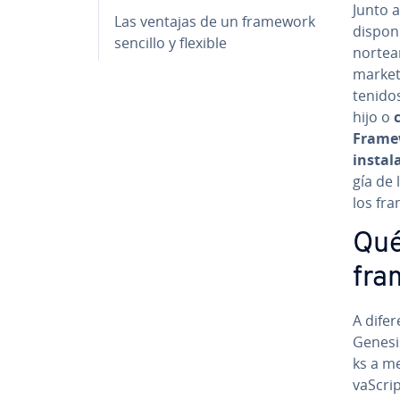
Junto 
Las ventajas de un framework
di­s­po
sencillo y flexible
no­r­te
market
te­ni­d
hijo o
Frame
in­s­ta
gía de 
los fra
Qué
fra
A di­fe
Genesis
ks a m
va­S­cr