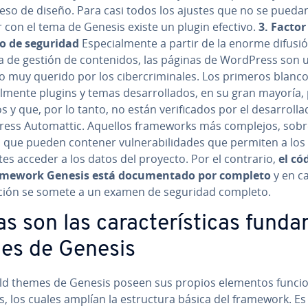
ceso de diseño. Para casi todos los ajustes que no se pueda
r con el tema de Genesis existe un plugin efectivo.
3.
Factor
o de seguridad
Es­pe­cia­l­me­n­te a partir de la enorme difusi
 de gestión de co­n­te­ni­dos, las páginas de WordPress son 
o muy querido por los ci­be­r­cri­mi­na­les. Los primeros blanc
a­l­me­n­te plugins y temas de­sa­rro­lla­dos, en su gran mayoría,
s y que, por lo tanto, no están ve­ri­fi­ca­dos por el de­sa­rro­lla
ss Au­to­ma­t­tic. Aquellos fra­me­wo­r­ks más complejos, sob
 que pueden contener vu­l­ne­ra­bi­li­da­des que permiten a los
es acceder a los datos del proyecto. Por el contrario,
el có
amework Genesis está do­cu­me­n­ta­do por completo
y en c
­za­ción se somete a un examen de seguridad completo.
s son las ca­ra­c­te­rí­s­ti­cas fu­n­d
­les de Genesis
ld themes de Genesis poseen sus propios elementos fu­n­cio­
s, los cuales amplían la es­tru­c­tu­ra básica del framework. Es