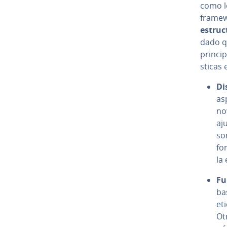
como lo
framewo
es­tru­
dado q
principi
s­ti­ca
Di
as
no
aju
s
fo
la 
Fu
bas
et
Otr