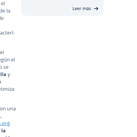
 el
Leer más
de la
le
c­te­rí­
el
egún el
o se
lla
y
a
ptimiza
con una
,
.org
.
 la