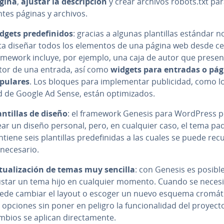
gina
,
ajustar la de­s­cri­p­ción
y crear archivos robots.txt para
n­tes páginas y archivos.
gets pre­de­fi­ni­dos
: gracias a algunas pla­n­ti­llas estándar 
lta diseñar todos los elementos de una página web desde cer
amework incluye, por ejemplo, una caja de autor que presen
tor de una entrada, así como
widgets para entradas o pág
pulares
. Los bloques para im­ple­me­n­tar pu­bli­ci­dad, como l
d de Google Ad Sense, están op­ti­mi­za­dos.
­n­ti­llas de diseño
: el framework Genesis para WordPress 
ear un diseño personal, pero, en cualquier caso, el tema pa
tiene seis pla­n­ti­llas pre­de­fi­ni­das a las cuales se puede recu
 necesario.
­tua­li­za­ción de temas muy sencilla
: con Genesis es posibl
ustar un tema hijo en cualquier momento. Cuando se necesi
ede cambiar el layout o escoger un nuevo esquema cromát
 opciones sin poner en peligro la fu­n­cio­na­li­dad del proyect
bios se aplican di­re­c­ta­me­n­te.