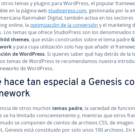
a otros temas y plugins para WordPress, el popular framewo
­ni­ble en la página web
stu­dio­pre­ss.com
, ge­s­tio­na­da por la
­ame­ri­ca­na Rainmaker Digital, también activa en los sectores
ing online, la
op­ti­mi­za­ción de la co­n­ve­r­sión
y el marketing d
os. Los temas que ofrece Stu­dio­Pre­ss son los de­no­mi­na­dos
child themes
, que están co­n­s­trui­dos sobre el tema padre
G
work
y para cuya uti­li­za­ción solo hay que añadir el framewo
­la­ción de WordPress
. Si quieres saber qué hay detrás de la te­
los temas de WordPress te re­co­me­n­da­mos nuestra in­tro­du­
­me­wo­r­ks de WordPress.
 hace tan especial a Genesis c
mework
­re­n­cia de otros muchos
temas padre
, la variedad de funcio
 se ha limitado co­n­s­cie­n­te­me­n­te y, mientras que otros fra­
enudo se componen de cientos de archivos CSS, de imagen y
i­pt, Genesis está co­n­s­ti­tui­do por solo unos 100 archivos. En 