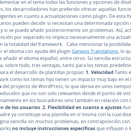
le­me­n­tar en el tema todas las funciones y opciones de dis
s, los de­sa­rro­lla­do­res han preferido ofrecer aquellas func
gentes en cuanto a ac­tua­li­za­cio­nes como plugin. De esta f
arios pueden decidir si necesitan una de­te­r­mi­na­da opción
y si se puede añadir po­s­te­rio­r­me­n­te sin problemas. Así, ac­tu
nción por separado no implica ne­ce­sa­ria­me­n­te una ac­tua­li
 la totalidad del framework. Cabe mencionar la po­si­bi­li­d
r el idioma con ayuda del plugin
Genesis Tra­n­s­la­tio­ns
, lo q
 añadir el idioma español, entre otros. Su sencilla es­tru­c­tu­
a, sobre todo, tres ventajas, tanto para los temas pre­de­fi­ni
ra el de­sa­rro­llo de pla­n­ti­llas propias:
1. Velocidad
Tanto e
ork como los temas hijo tienen un impacto muy bajo en el
o
del proyecto de WordPress, lo que deriva en unos tiempo
educidos que no son solo re­le­va­n­tes desde el punto de vist
io­na­mie­n­to en los bu­s­ca­do­res sino también en relación con 
ción de los usuarios
.
2.
Fle­xi­bi­li­dad en cuanto a ajustes
Aun
dre ya co­n­s­ti­tu­ye una plantilla en sí misma con la cual dis
ina sencilla sin muchos problemas, en co­n­tra­po­si­ción con
wo­r­ks
no incluye in­s­tru­c­cio­nes es­pe­cí­fi­cas
que influyan o l