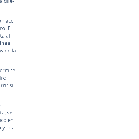
 di­fe­
no hace
o. El
ta al
inas
os de la
permite
dre
rrir si
e
ta, se
ico en
o y los