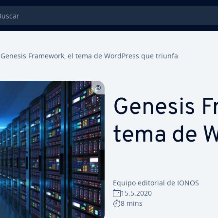
car
Genesis Framework, el tema de WordPress que triunfa
Genesis F
tema de 
Equipo editorial de IONOS
15.5.2020
8 mins