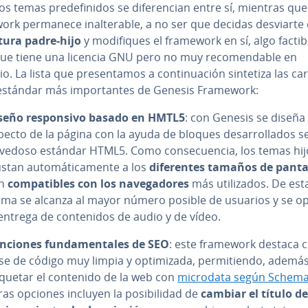
s temas pre­de­fi­ni­dos se di­fe­re­n­cian entre sí, mientras que
rk permanece inal­te­ra­ble, a no ser que decidas desviarte 
c­tu­ra padre-hijo
y mo­di­fi­ques el framework en sí, algo factib
ue tiene una licencia GNU pero no muy re­co­me­n­da­ble en
o. La lista que pre­se­n­ta­mos a co­n­ti­nua­ción sintetiza las ca­ra­
s estándar más im­po­r­ta­n­tes de Genesis Framework:
seño re­s­po­n­si­vo basado en HMTL5
: con Genesis se diseña 
pecto de la página con la ayuda de bloques de­sa­rro­lla­dos s
vedoso estándar HTML5. Como co­n­se­cue­n­cia, los temas hij
stan au­to­má­ti­ca­me­n­te a los
di­fe­re­n­tes tamaños de panta
on
co­m­pa­ti­bles con los na­ve­ga­do­res
más uti­li­za­dos. De est
rma se alcanza al mayor número posible de usuarios y se o
entrega de co­n­te­ni­dos de audio y de vídeo.
nciones fu­n­da­me­n­ta­les de SEO
: este framework destaca 
e de código muy limpia y op­ti­mi­za­da, pe­r­mi­tie­n­do, además
iquetar el contenido de la web con
microdata según Schema
as opciones incluyen la po­si­bi­li­dad de
cambiar el título de