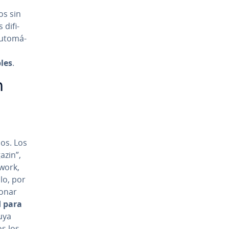
os sin
di­fi­
u­to­má­
bles
.
n
dos. Los
azin”,
mework,
llo, por
ionar
 para
cuya
os los