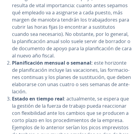
resulta de vital im­po­r­ta­n­cia: cuanto antes sepamos
qué empleado va a asignarse a cada puesto, más
margen de maniobra tendrán los tra­ba­ja­do­res para
cubrir las horas fijas (o encontrar a su­s­ti­tu­tos
cuando sea necesario). No obstante, por lo general,
la pla­ni­fi­ca­ción anual solo suele servir de borrador o
de documento de apoyo para la pla­ni­fi­ca­ción de cara
al nuevo año fiscal.
Pla­ni­fi­ca­ción mensual o semanal:
este horizonte
de pla­ni­fi­ca­ción incluye las va­ca­cio­nes, las fo­r­ma­cio­
nes continuas y los planes de su­s­ti­tu­ción, que deben
ela­bo­rar­se con unas cuatro o seis semanas de an­te­
la­ción.
Estado en tiempo real
: ac­tua­l­me­n­te, se espera que
la gestión de la fuerza de trabajo pueda reac­cio­nar
con fle­xi­bi­li­dad ante los cambios que se producen a
corto plazo en los pro­ce­di­mie­n­tos de la empresa.
Ejemplos de lo anterior serían los picos im­pre­vi­s­tos