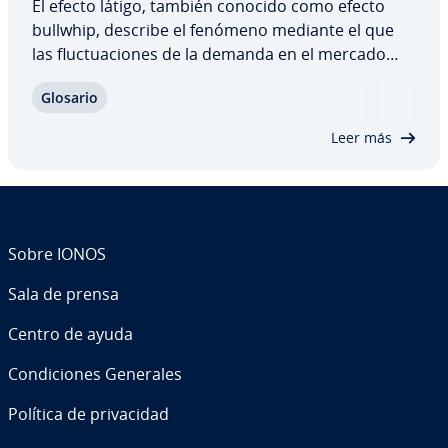
El efecto látigo, también conocido como efecto
bullwhip, describe el fenómeno mediante el que
las flu­c­tua­cio­nes de la demanda en el mercado
aumentan en cada etapa de la cadena de su­mi­ni­s­
Glosario
tro. Así, incluso los pequeños cambios de la
demanda, que un minorista apenas aprecia,
Leer más
tienen…
Sobre IONOS
Sala de prensa
Centro de ayuda
Co­n­di­cio­nes Generales
Política de pri­va­ci­dad