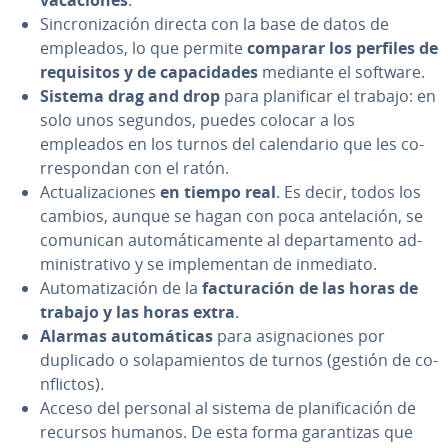
va­ca­cio­nes
.
Si­n­cro­ni­za­ción directa con la base de datos de
empleados, lo que permite
comparar los perfiles de
re­qui­si­tos y de ca­pa­ci­da­des
mediante el software.
Sistema drag and drop
para pla­ni­fi­car el trabajo: en
solo unos segundos, puedes colocar a los
empleados en los turnos del ca­le­n­da­rio que les co­
rre­s­po­n­dan con el ratón.
Ac­tua­li­za­cio­nes
en tiempo real
. Es decir, todos los
cambios, aunque se hagan con poca an­te­la­ción, se
comunican au­to­má­ti­ca­me­n­te al de­pa­r­ta­me­n­to ad­
mi­ni­s­tra­ti­vo y se im­ple­me­n­tan de inmediato.
Au­to­ma­ti­za­ción de la
fa­c­tu­ra­ción de las horas de
trabajo y las horas extra
.
Alarmas au­to­má­ti­cas
para asi­g­na­cio­nes por
duplicado o so­la­pa­mie­n­tos de turnos (gestión de co­
n­fli­c­tos).
Acceso del personal al sistema de pla­ni­fi­ca­ción de
recursos humanos. De esta forma ga­ra­n­ti­zas que