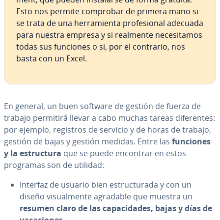
Esto nos permite comprobar de primera mano si
se trata de una he­rra­mie­n­ta pro­fe­sio­nal adecuada
para nuestra empresa y si realmente ne­ce­si­ta­mos
todas sus funciones o si, por el contrario, nos
basta con un Excel.
En general, un buen software de gestión de fuerza de
trabajo permitirá llevar a cabo muchas tareas di­fe­re­n­tes:
por ejemplo, registros de servicio y de horas de trabajo,
gestión de bajas y gestión medidas. Entre las
funciones
y la es­tru­c­tu­ra
que se puede encontrar en estos
programas son de utilidad:
Interfaz de usuario bien es­tru­c­tu­ra­da y con un
diseño vi­sua­l­me­n­te agradable que muestra un
resumen claro de las ca­pa­ci­da­des, bajas y días de