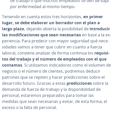
de trabajo o que muchos empleados se den de baja
por en­fe­r­me­dad al mismo tiempo.
Teniendo en cuenta estos tres ho­ri­zo­n­tes,
en primer
lugar, se debe elaborar un borrador con el plan a
largo plazo
, dejando abierta la po­si­bi­li­dad de
in­tro­du­cir
las mo­di­fi­ca­cio­nes que sean ne­ce­sa­rias
en base a la ex­
pe­rie­n­cia. Para predecir con mayor seguridad qué ne­ce­
si­da­des vamos a tener que cubrir en cuanto a fuerza
laboral, conviene analizar de forma continua los
re­qui­si­
tos del trabajo y el número de empleados con el que
contamos
. Si uti­li­za­mos in­di­ca­do­res como el volumen de
negocio o el número de clientes, podremos deducir
patrones que se repiten y hacer pre­di­c­cio­nes sobre el
de­sa­rro­llo futuro. Gracias a estas
pre­di­c­cio­nes
sobre la
demanda de fuerza de trabajo y la di­s­po­ni­bi­li­dad de
personal, estaremos pre­pa­ra­dos para tomar las
medidas que sean ne­ce­sa­rias y evitar, de esta forma, el
exceso o la falta de personal.