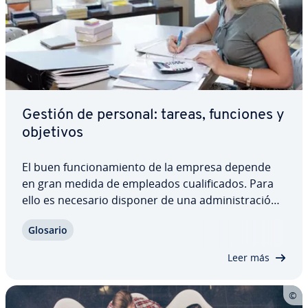
Gestión de personal: tareas, funciones y
objetivos
El buen fu­n­cio­na­mie­n­to de la empresa depende
en gran medida de empleados cua­li­fi­ca­dos. Para
ello es necesario disponer de una ad­mi­ni­s­tra­ción
de personal funcional y es­tra­té­gi­ca. Dentro del de­
Glosario
pa­r­ta­me­n­to de recursos humanos, la gestión de
personal se encarga de las tareas…
Leer más