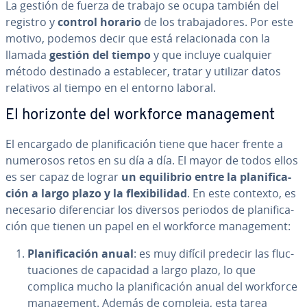
La gestión de fuerza de trabajo se ocupa también del
registro y
control horario
de los tra­ba­ja­do­res. Por este
motivo, podemos decir que está re­la­cio­na­da con la
llamada
gestión del tiempo
y que incluye cualquier
método destinado a es­ta­ble­cer, tratar y utilizar datos
relativos al tiempo en el entorno laboral.
El horizonte del workforce ma­na­ge­me­nt
El encargado de pla­ni­fi­ca­ción tiene que hacer frente a
numerosos retos en su día a día. El mayor de todos ellos
es ser capaz de lograr
un equi­li­brio entre la pla­ni­fi­ca­
ción a largo plazo y la fle­xi­bi­li­dad
. En este contexto, es
necesario di­fe­re­n­ciar los diversos periodos de pla­ni­fi­ca­
ción que tienen un papel en el workforce ma­na­ge­me­nt:
Pla­ni­fi­ca­ción anual
: es muy difícil predecir las flu­c­
tua­cio­nes de capacidad a largo plazo, lo que
complica mucho la pla­ni­fi­ca­ción anual del workforce
ma­na­ge­me­nt. Además de compleja, esta tarea