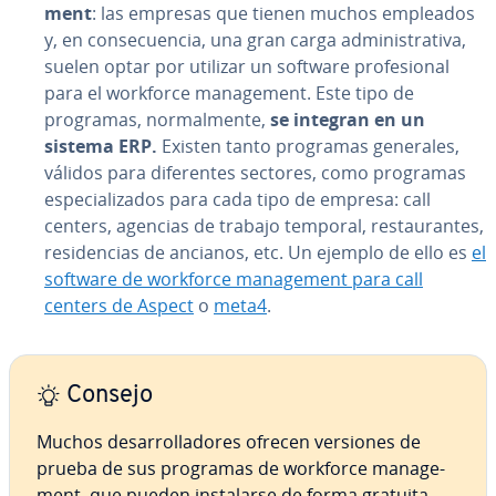
me­nt
: las empresas que tienen muchos empleados
y, en co­n­se­cue­n­cia, una gran carga ad­mi­ni­s­tra­ti­va,
suelen optar por utilizar un software pro­fe­sio­nal
para el workforce ma­na­ge­me­nt. Este tipo de
programas, no­r­ma­l­me­n­te,
se integran en
un
sistema ERP.
Existen tanto programas generales,
válidos para di­fe­re­n­tes sectores, como programas
es­pe­cia­li­za­dos para cada tipo de empresa: call
centers, agencias de trabajo temporal, re­s­tau­ra­n­tes,
re­si­de­n­cias de ancianos, etc. Un ejemplo de ello es
el
software de workforce ma­na­ge­me­nt para call
centers de Aspect
o
meta4
.
Consejo
Muchos de­sa­rro­lla­do­res ofrecen versiones de
prueba de sus programas de workforce ma­na­ge­
me­nt, que pueden in­s­ta­lar­se de forma gratuita.