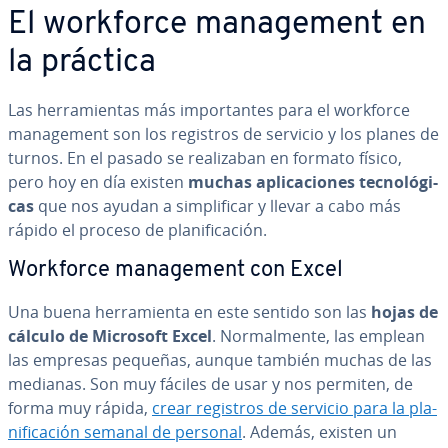
El workforce ma­na­ge­me­nt en
la práctica
Las he­rra­mie­n­tas más im­po­r­ta­n­tes para el workforce
ma­na­ge­me­nt son los registros de servicio y los planes de
turnos. En el pasado se rea­li­za­ban en formato físico,
pero hoy en día existen
muchas apli­ca­cio­nes te­c­no­ló­gi­
cas
que nos ayudan a si­m­pli­fi­car y llevar a cabo más
rápido el proceso de pla­ni­fi­ca­ción.
Workforce ma­na­ge­me­nt con Excel
Una buena he­rra­mie­n­ta en este sentido son las
hojas de
cálculo de Microsoft Excel
. No­r­ma­l­me­n­te, las emplean
las empresas pequeñas, aunque también muchas de las
medianas. Son muy fáciles de usar y nos permiten, de
forma muy rápida,
crear registros de servicio para la pla­
ni­fi­ca­ción semanal de personal
. Además, existen un