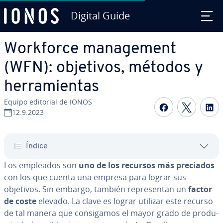
Digital Guide
Saltar al contenido principal
Workforce ma­na­ge­me­nt
(WFN): objetivos, métodos y
he­rra­mie­n­tas
Equipo editorial de IONOS
Compartir 
Compar
C
12.9.2023
Índice
Los empleados son
uno de los recursos más preciados
con los que cuenta una empresa para lograr sus
objetivos. Sin embargo, también re­pre­se­n­tan un
factor
de coste
elevado. La clave es lograr utilizar este recurso
de tal manera que co­n­si­ga­mos el mayor grado de pro­du­