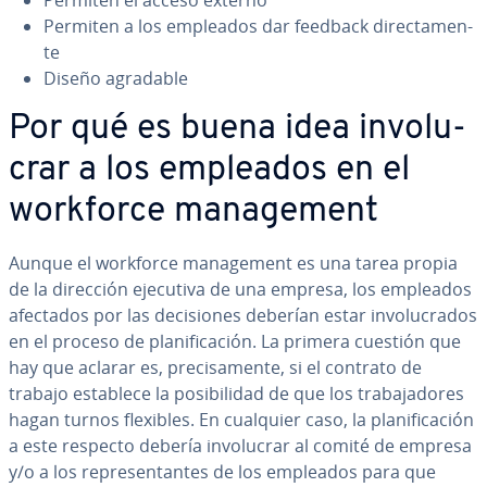
Permiten el acceso externo
Permiten a los empleados dar feedback
di­re­c­ta­me­n­
te
Diseño agradable
Por qué es buena idea in­vo­lu­
crar a los empleados en el
workforce ma­na­ge­me­nt
Aunque el workforce ma­na­ge­me­nt es una tarea propia
de la dirección ejecutiva de una empresa, los empleados
afectados por las de­ci­sio­nes deberían estar in­vo­lu­cra­dos
en el proceso de pla­ni­fi­ca­ción. La primera cuestión que
hay que aclarar es, pre­ci­sa­me­n­te, si el contrato de
trabajo establece la po­si­bi­li­dad de que los tra­ba­ja­do­res
hagan turnos flexibles. En cualquier caso, la pla­ni­fi­ca­ción
a este respecto debería in­vo­lu­crar al comité de empresa
y/o a los re­pre­se­n­ta­n­tes de los empleados para que