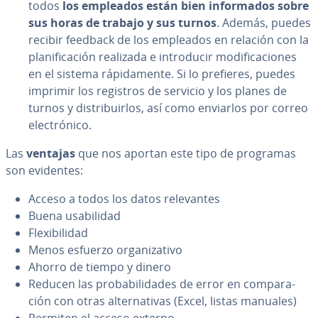
todos
los empleados están bien in­fo­r­ma­dos sobre
sus horas de trabajo y sus turnos
. Además, puedes
recibir feedback de los empleados en relación con la
pla­ni­fi­ca­ción realizada e in­tro­du­cir mo­di­fi­ca­cio­nes
en el sistema rá­pi­da­me­n­te. Si lo prefieres, puedes
imprimir los registros de servicio y los planes de
turnos y di­s­tri­bui­r­los, así como enviarlos por correo
ele­c­tró­ni­co.
Las
ventajas
que nos aportan este tipo de programas
son evidentes:
Acceso a todos los datos re­le­va­n­tes
Buena usa­bi­li­dad
Fle­xi­bi­li­dad
Menos esfuerzo or­ga­ni­za­ti­vo
Ahorro de tiempo y dinero
Reducen las pro­ba­bi­li­da­des de error en co­m­pa­ra­
ción con otras al­te­r­na­ti­vas (Excel, listas manuales)