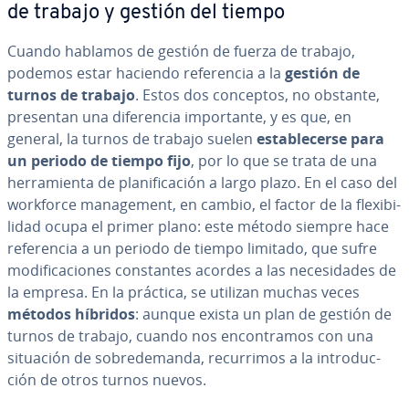
de trabajo y gestión del tiempo
Cuando hablamos de gestión de fuerza de trabajo,
podemos estar haciendo re­fe­re­n­cia a la
gestión de
turnos de trabajo
. Estos dos conceptos, no obstante,
presentan una di­fe­re­n­cia im­po­r­ta­n­te, y es que, en
general, la turnos de trabajo suelen
es­ta­ble­ce­r­se para
un periodo de tiempo fijo
, por lo que se trata de una
he­rra­mie­n­ta de pla­ni­fi­ca­ción a largo plazo. En el caso del
workforce ma­na­ge­me­nt, en cambio, el factor de la fle­xi­bi­
li­dad ocupa el primer plano: este método siempre hace
re­fe­re­n­cia a un periodo de tiempo limitado, que sufre
mo­di­fi­ca­cio­nes co­n­s­ta­n­tes acordes a las ne­ce­si­da­des de
la empresa. En la práctica, se utilizan muchas veces
métodos híbridos
: aunque exista un plan de gestión de
turnos de trabajo, cuando nos en­co­n­tra­mos con una
situación de so­bre­de­ma­n­da, re­cu­rri­mos a la in­tro­du­c­
ción de otros turnos nuevos.