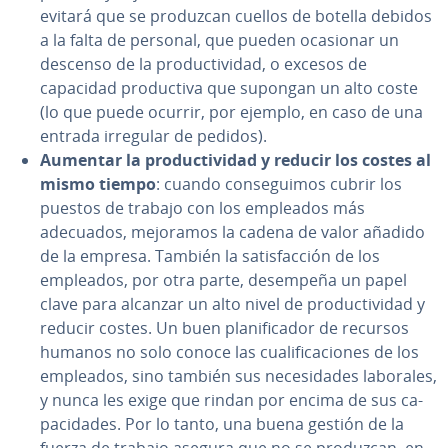
evitará que se produzcan cuellos de botella debidos
a la falta de personal, que pueden ocasionar un
descenso de la pro­du­c­ti­vi­dad, o excesos de
capacidad pro­du­c­ti­va que supongan un alto coste
(lo que puede ocurrir, por ejemplo, en caso de una
entrada irregular de pedidos).
Aumentar la pro­du­c­ti­vi­dad y reducir los costes al
mismo tiempo
: cuando co­n­se­gui­mos cubrir los
puestos de trabajo con los empleados más
adecuados, mejoramos la cadena de valor añadido
de la empresa. También la sa­ti­s­fa­c­ción de los
empleados, por otra parte, desempeña un papel
clave para alcanzar un alto nivel de pro­du­c­ti­vi­dad y
reducir costes. Un buen pla­ni­fi­ca­dor de recursos
humanos no solo conoce las cua­li­fi­ca­cio­nes de los
empleados, sino también sus ne­ce­si­da­des laborales,
y nunca les exige que rindan por encima de sus ca­
pa­ci­da­des. Por lo tanto, una buena gestión de la