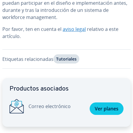
puedan pa­r­ti­ci­par en el diseño e im­ple­me­n­ta­ción antes,
durante y tras la in­tro­du­c­ción de un sistema de
workforce ma­na­ge­me­nt.
Por favor, ten en cuenta el
aviso legal
relativo a este
artículo.
Etiquetas re­la­cio­na­das
Tu­to­ria­les
Ir al menú principal
Productos asociados
Correo ele­c­tró­ni­co
Ver planes