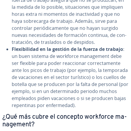
fuerza de trabajo asegura que no se produzcan, en
la medida de lo posible, si­tua­cio­nes que impliquen
horas extra ni momentos de inac­ti­vi­dad y que no
haya so­bre­ca­r­ga de trabajo. Además, sirve para
controlar pe­rió­di­ca­me­n­te que no hayan surgido
nuevas ne­ce­si­da­des de formación continua, de co­n­
tra­ta­ción, de traslados o de despidos.
Fle­xi­bi­li­dad en la gestión de la fuerza de trabajo
:
un buen sistema de workforce ma­na­ge­me­nt debe
ser flexible para poder reac­cio­nar co­rre­c­ta­me­n­te
ante los picos de trabajo (por ejemplo, la temporada
de va­ca­cio­nes en el sector turístico) o los cuellos de
botella que se producen por la falta de personal (por
ejemplo, si en un de­te­r­mi­na­do periodo muchos
empleados piden va­ca­cio­nes o si se producen bajas
re­pe­n­ti­nas por en­fe­r­me­dad).
¿Qué más cubre el concepto workforce ma­
na­ge­me­nt?