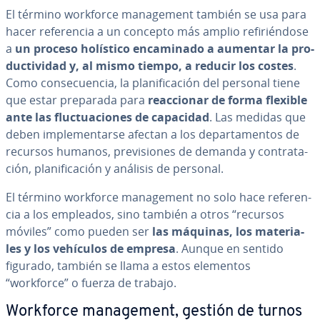
El término workforce ma­na­ge­me­nt también se usa para
hacer re­fe­re­n­cia a un concepto más amplio re­fi­rié­n­do­se
a
un proceso holístico en­ca­mi­na­do a aumentar la pro­
du­c­ti­vi­dad y, al mismo tiempo, a reducir los costes
.
Como co­n­se­cue­n­cia, la pla­ni­fi­ca­ción del personal tiene
que estar preparada para
reac­cio­nar de forma flexible
ante las flu­c­tua­cio­nes de capacidad
. Las medidas que
deben im­ple­me­n­tar­se afectan a los de­pa­r­ta­me­n­tos de
recursos humanos, pre­vi­sio­nes de demanda y co­n­tra­ta­
ción, pla­ni­fi­ca­ción y análisis de personal.
El término workforce ma­na­ge­me­nt no solo hace re­fe­re­n­
cia a los empleados, sino también a otros “recursos
móviles” como pueden ser
las máquinas, los ma­te­ria­
les y los vehículos de empresa
. Aunque en sentido
figurado, también se llama a estos elementos
“workforce” o fuerza de trabajo.
Workforce ma­na­ge­me­nt, gestión de turnos