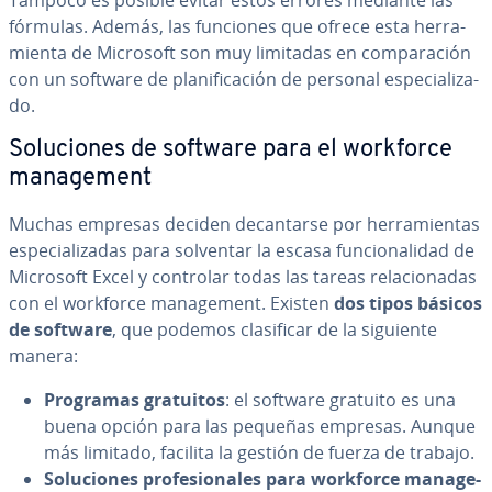
Tampoco es posible evitar estos errores mediante las
fórmulas. Además, las funciones que ofrece esta he­rra­
mie­n­ta de Microsoft son muy limitadas en co­m­pa­ra­ción
con un software de pla­ni­fi­ca­ción de personal es­pe­cia­li­za­
do.
So­lu­cio­nes de software para el workforce
ma­na­ge­me­nt
Muchas empresas deciden de­ca­n­tar­se por he­rra­mie­n­tas
es­pe­cia­li­za­das para solventar la escasa fu­n­cio­na­li­dad de
Microsoft Excel y controlar todas las tareas re­la­cio­na­das
con el workforce ma­na­ge­me­nt. Existen
dos tipos básicos
de software
, que podemos cla­si­fi­car de la siguiente
manera:
Programas gratuitos
: el software gratuito es una
buena opción para las pequeñas empresas. Aunque
más limitado, facilita la gestión de fuerza de trabajo.
So­lu­cio­nes pro­fe­sio­na­les para workforce ma­na­ge­