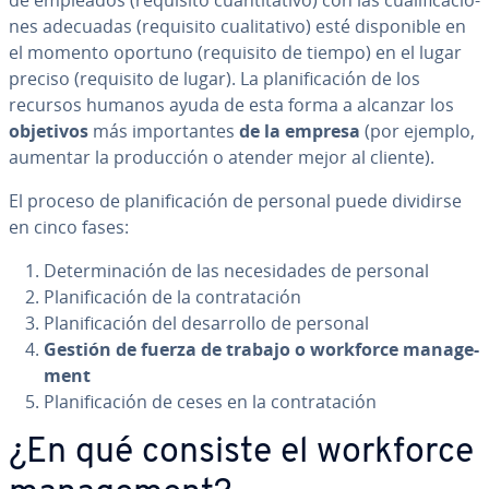
de empleados (requisito cua­n­ti­ta­ti­vo) con las cua­li­fi­ca­cio­
nes adecuadas (requisito cua­li­ta­ti­vo) esté di­s­po­ni­ble en
el momento oportuno (requisito de tiempo) en el lugar
preciso (requisito de lugar). La pla­ni­fi­ca­ción de los
recursos humanos ayuda de esta forma a alcanzar los
objetivos
más im­po­r­ta­n­tes
de la empresa
(por ejemplo,
aumentar la pro­du­c­ción o atender mejor al cliente).
El proceso de pla­ni­fi­ca­ción de personal puede dividirse
en cinco fases:
De­te­r­mi­na­ción de las ne­ce­si­da­des de personal
Pla­ni­fi­ca­ción de la co­n­tra­ta­ción
Pla­ni­fi­ca­ción del de­sa­rro­llo de personal
Gestión de fuerza de trabajo o workforce ma­na­ge­
me­nt
Pla­ni­fi­ca­ción de ceses en la co­n­tra­ta­ción
¿En qué consiste el workforce