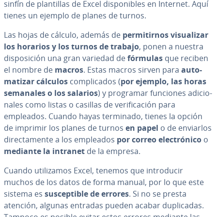
sinfín de pla­n­ti­llas de Excel di­s­po­ni­bles en Internet. Aquí
tienes un ejemplo de planes de turnos.
Las hojas de cálculo, además de
pe­r­mi­ti­r­nos vi­sua­li­zar
los horarios y los turnos de trabajo
, ponen a nuestra
di­s­po­si­ción una gran variedad de
fórmulas
que reciben
el nombre de
macros
. Estas macros sirven para
au­to­
ma­ti­zar cálculos
co­m­pli­ca­dos (
por ejemplo, las horas
semanales o los salarios
) y programar funciones adi­cio­
na­les como listas o casillas de ve­ri­fi­ca­ción para
empleados. Cuando hayas terminado, tienes la opción
de imprimir los planes de turnos
en papel
o de enviarlos
di­re­c­ta­me­n­te a los empleados
por correo ele­c­tró­ni­co
o
mediante la intranet
de la empresa.
Cuando uti­li­za­mos Excel, tenemos que in­tro­du­cir
muchos de los datos de forma manual, por lo que este
sistema es
su­s­ce­p­ti­ble de errores
. Si no se presta
atención, algunas entradas pueden acabar du­pli­ca­das.