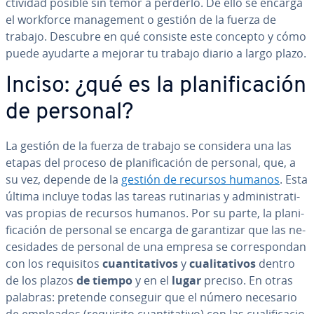
c­ti­vi­dad posible sin temor a perderlo. De ello se encarga
el workforce ma­na­ge­me­nt o gestión de la fuerza de
trabajo. Descubre en qué consiste este concepto y cómo
puede ayudarte a mejorar tu trabajo diario a largo plazo.
Inciso: ¿qué es la pla­ni­fi­ca­ción
de personal?
La gestión de la fuerza de trabajo se considera una las
etapas del proceso de pla­ni­fi­ca­ción de personal, que, a
su vez, depende de la
gestión de recursos humanos
. Esta
última incluye todas las tareas ru­ti­na­rias y ad­mi­ni­s­tra­ti­
vas propias de recursos humanos. Por su parte, la pla­ni­
fi­ca­ción de personal se encarga de ga­ra­n­ti­zar que las ne­
ce­si­da­des de personal de una empresa se co­rre­s­po­n­dan
con los re­qui­si­tos
cua­n­ti­ta­ti­vos
y
cua­li­ta­ti­vos
dentro
de los plazos
de tiempo
y en el
lugar
preciso. En otras
palabras: pretende conseguir que el número necesario