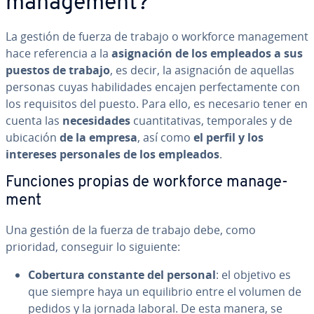
ma­na­ge­me­nt?
La gestión de fuerza de trabajo o workforce ma­na­ge­me­nt
hace re­fe­re­n­cia a la
asi­g­na­ción de los empleados a sus
puestos de trabajo
, es decir, la asi­g­na­ción de aquellas
personas cuyas ha­bi­li­da­des encajen pe­r­fe­c­ta­me­n­te con
los re­qui­si­tos del puesto. Para ello, es necesario tener en
cuenta las
ne­ce­si­da­des
cua­n­ti­ta­ti­vas, te­m­po­ra­les y de
ubicación
de la empresa
, así como
el perfil y los
intereses pe­r­so­na­les de los empleados
.
Funciones propias de workforce ma­na­ge­
me­nt
Una gestión de la fuerza de trabajo debe, como
prioridad, conseguir lo siguiente:
Cobertura constante del personal
: el objetivo es
que siempre haya un equi­li­brio entre el volumen de
pedidos y la jornada laboral. De esta manera, se