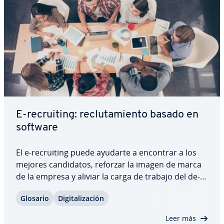
E-re­crui­ti­ng: re­clu­ta­mie­n­to basado en
software
El e-re­crui­ti­ng puede ayudarte a encontrar a los
mejores ca­n­di­da­tos, reforzar la imagen de marca
de la empresa y aliviar la carga de trabajo del de­
pa­r­ta­me­n­to de Recursos Humanos. De esta
Glosario
Di­gi­ta­li­za­ción
manera, se ahorra dinero y se reducen las flu­c­tua­
cio­nes. Publicar ofertas de trabajo en línea…
Leer más