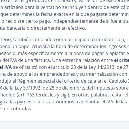
de terceros (productos en tránsito), variación de exi­s­te­n­cia
o artículos para la venta) no se incluyen dentro de este cálc
 que de­te­r­mi­nes la fecha exacta en la que pagaste de­te­r­mi­n
 o recibiste cierto pago, in­de­pe­n­die­n­te­me­n­te de si fue a t
ta bancaria o di­re­c­ta­me­n­te en efectivo.
iterio, también conocido como principio o criterio de caja,
ña un papel crucial a la hora de de­te­r­mi­nar los ingresos
egocio, más es­pe­cí­fi­ca­me­n­te a la hora de pagar o aplazar e
o del IVA de una factura. Una estrecha relación entre
el crit
el IVA
se ofi­cia­li­zó con el artículo 23 de la Ley 14/2013, de 27
bre, de apoyo a los em­pre­n­de­do­res y su in­te­r­na­li­za­ción con
odujo el Régimen especial del criterio de caja en el Capítulo 
IX de la Ley 37/1992, de 28 de diciembre, del Impuesto sobre
ñadido (art. 163 terdecies y sig.). En otras palabras, esta r
ga a las pymes ni a los autónomos a adelantar el IVA de las
as no cobradas.