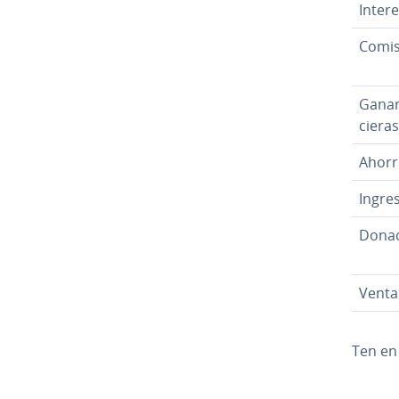
Inter
Co­mi­
Gananc
cie­ras
Ahorr
Ingres
Do­na­
Venta 
Ten en
Ir al me