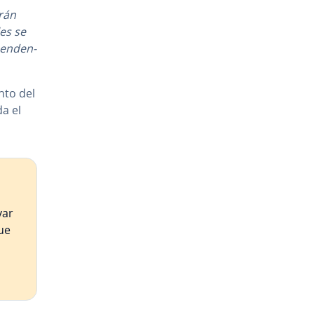
­rán
les se
­n­de­n­
ento del
da el
var
que