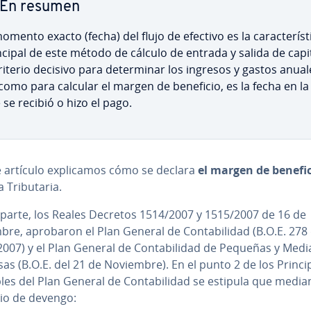
En resumen
omento exacto (fecha) del flujo de efectivo es la ca­ra­c­te­rí­s­ti
ncipal de este método de cálculo de entrada y salida de capit
riterio decisivo para de­te­r­mi­nar los ingresos y gastos anual
 como para calcular el margen de beneficio, es la fecha en la
 se recibió o hizo el pago.
 artículo ex­pli­ca­mos cómo se declara
el margen de benefi
Tri­bu­ta­ria.
 parte, los Reales Decretos 1514/2007 y 1515/2007 de 16 de
re, aprobaron el Plan General de Co­n­ta­bi­li­dad (B.O.E. 278
007) y el Plan General de Co­n­ta­bi­li­dad de Pequeñas y Med
s (B.O.E. del 21 de Noviembre). En el punto 2 de los Pri­n­ci­
es del Plan General de Co­n­ta­bi­li­dad se estipula que media
pio de devengo: