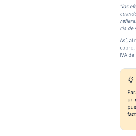
“los ef
cuando 
refiera
cia de 
Así, al
cobro, 
IVA de 
Par
un 
pue
fact