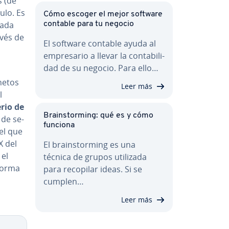
s (de
ulo. Es
Cómo escoger el mejor software
a­da
contable para tu negocio
ravés de
El software contable ayuda al
em­pre­sa­rio a llevar la co­n­ta­bi­li­
dad de su negocio. Para ello…
 netos
Leer más
l
erio de
Brai­n­s­to­r­mi­ng: qué es y cómo
 de se­
funciona
 el que
X del
El brai­n­s­to­r­mi­ng es una
 el
técnica de grupos utilizada
eforma
para recopilar ideas. Si se
cumplen…
Leer más