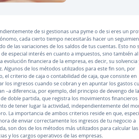
e­n­die­n­te­me­n­te de si gestionas una pyme o de si eres un pro­f
ónomo, cada cierto tiempo ne­ce­si­ta­rás hacer un se­gui­mie­n
do de las va­ria­cio­nes de los saldos de tus cuentas. Esto no 
 de especial interés en cuanto a impuestos, sino también al d
la evolución fi­na­n­cie­ra de la empresa, es decir, su solvencia
z. Algunos de los métodos uti­li­za­dos para este fin son, por
, el criterio de caja o co­n­ta­bi­li­dad de caja, que consiste en
rar los ingresos cuando se cobran y en apuntar los gastos 
n –a di­fe­re­n­cia, por ejemplo, del principio de devengo de la 
d de doble partida, que registra los mo­vi­mie­n­tos fi­na­n­cie­ros
 de tener lugar la actividad, in­de­pe­n­die­n­te­me­n­te del 
ro. La im­po­r­ta­n­cia de ambos criterios reside en que, es­pe­cia
 hora de enviar co­rre­c­ta­me­n­te los ingresos de tu negocio a
a, son dos de los métodos más uti­li­za­dos para calcular las
as y los cargos ope­ra­ti­vos de las empresas.