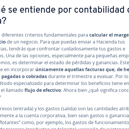
 se entiende por co­n­ta­bi­li­dad
a?
di­fe­re­n­tes criterios fu­n­da­me­n­ta­les para
calcular el marg
cio
de un negocio. Para que puedas enviar a Hacienda tus
as, tendrás que co­n­fro­n­tar cui­da­do­sa­me­n­te tus gastos e
s. Una de las opciones, es­pe­cia­l­me­n­te para pequeñas emp
os, es de­te­r­mi­nar el estado de pérdidas y ganancias. Est
e en in­co­r­po­rar
úni­ca­me­n­te aquellas facturas que, de h
 pagadas o cobradas
durante el trimestre a evaluar. Por lo
odo es­pe­cia­li­za­do para de­te­r­mi­nar los be­ne­fi­cios tiene e
 el llamado
flujo de efectivo
. Ahora bien ¿qué significa co­n­c
?
resos (entrada) y los gastos (salida) son las ca­n­ti­da­des atri­b
ta­me­n­te a la cuenta co­r­po­ra­ti­va, bien sean gastos o gananci
“flotantes” como, por ejemplo, los gastos de fu­n­cio­na­mie­n­t