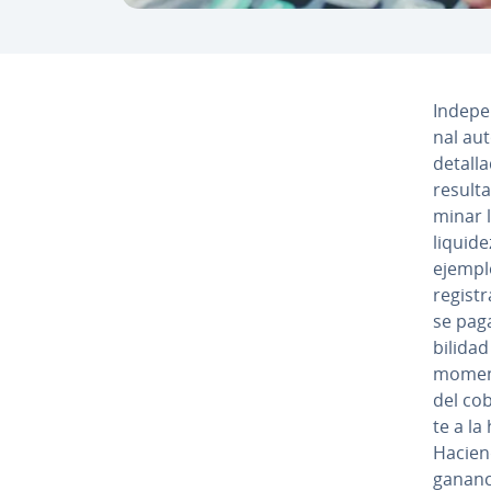
In­de­p
nal aut
detalla
resulta
mi­nar 
liquide
ejemplo
regist
se paga
bi­li­da
momento
del cob
te a la
Haciend
gananci