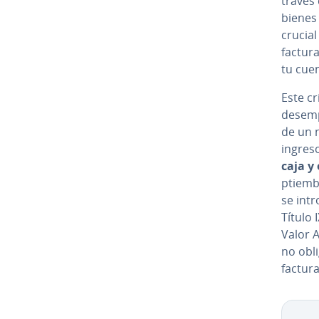
través 
bienes 
crucial
factura
tu cuen
Este cr
desempe
de un n
ingres
caja y 
p­tie­m­
se intr
Título 
Valor A
no obli
factur