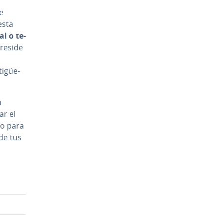
e
 esta
al o te­
 reside
i­güe­
a
ar el
lo para
 de tus