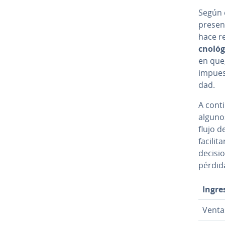
Según e
presen
hace re­
c­no­ló
en que,
impuest
dad.
A co­n­
algunos
flujo 
facilit
de­ci­s
pérdid
Ingre
Venta