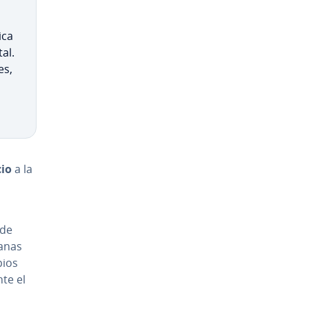
­ca
al.
es,
cio
a la
 de
ianas
pios
nte el