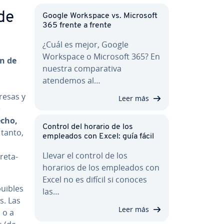
 de
Google Workspace vs. Microsoft
365 frente a frente
¿Cuál es mejor, Google
Workspace o Microsoft 365? En
en de
nuestra co­m­pa­ra­ti­va
atendemos al…
resas y
Leer más
e
echo,
Control del horario de los
 tanto,
empleados con Excel: guía fácil
n
Llevar el control de los
re­ta­
horarios de los empleados con
Excel no es difícil si conoces
ui­bles
las…
as. Las
Leer más
o o a