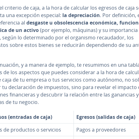
l criterio de caja, a la hora de calcular los egresos de caja s
ta una excepción especial:
la de­pre­cia­ción
. Por de­fi­ni­ción,
fe­re­n­cia al
desgaste u ob­so­le­s­ce­n­cia económica, funcion
­gi­ca de un activo
(por ejemplo, máquinas) y su im­po­r­ta­n­cia
 según lo de­te­r­mi­na­do por el organismo re­cau­da­dor, los
os sobre estos bienes se reducirán de­pe­n­die­n­do de su an­t
ti­nua­ción, y a manera de ejemplo, te resumimos en una tabl
 de los aspectos que puedes co­n­si­de­rar a la hora de calcul
de caja de tu empresa o tus servicios como autónomo, no so
ar tu de­cla­ra­ción de impuestos, sino para revelar el impacto
io­nes fi­na­n­cie­ras y descubrir la relación entre las ganancias y
as de tu negocio.
sos (entradas de caja)
Egresos (salidas de caja)
s de productos o servicios
Pagos a pro­vee­do­res