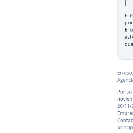
El m
pri
El c
así
que
En este
Agencia 
Por su
noviemb
20/11/2
Empresa
Contabl
princi