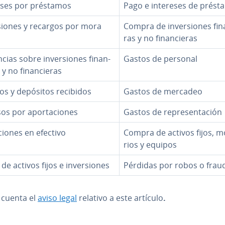
eses por préstamos
Pago e intereses de prést
sio­nes y recargos por mora
Compra de in­ve­r­sio­nes fi­na
ras y no fi­na­n­cie­ras
ias sobre in­ve­r­sio­nes fi­na­n­
Gastos de personal
 y no fi­na­n­cie­ras
os y depósitos recibidos
Gastos de mercadeo
os por apo­r­ta­cio­nes
Gastos de re­pre­se­n­ta­ción
cio­nes en efectivo
Compra de activos fijos, mo­
rios y equipos
de activos fijos e in­ve­r­sio­nes
Pérdidas por robos o frau
 cuenta el
aviso legal
relativo a este artículo
.
nú principal