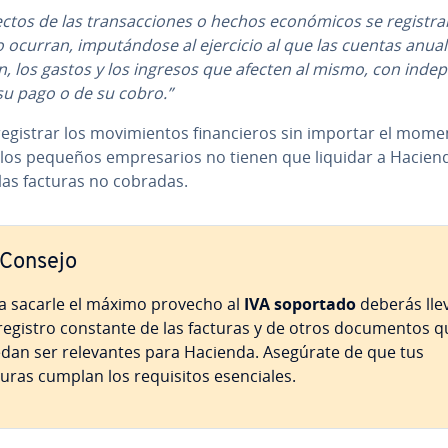
ectos de las tra­n­sac­cio­nes o hechos eco­nó­mi­cos se re­gi­s­tra
ocurran, im­pu­tá­n­do­se al ejercicio al que las cuentas anua
n, los gastos y los ingresos que afecten al mismo, con in­de­pe
su pago o de su cobro.”
 registrar los mo­vi­mie­n­tos fi­na­n­cie­ros sin importar el mom
los pequeños em­pre­sa­rios no tienen que liquidar a Hacien
las facturas no cobradas.
Consejo
a sacarle el máximo provecho al
IVA soportado
deberás lle
registro constante de las facturas y de otros do­cu­me­n­tos 
dan ser re­le­va­n­tes para Hacienda. Asegúrate de que tus
uras cumplan los re­qui­si­tos ese­n­cia­les.