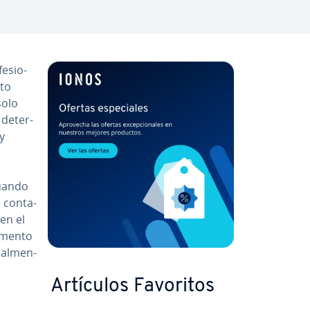
e­sio­
­to
solo
e­te­r­
 y
cuando
co­n­ta­
 en el
momento
­l­me­n­
Artículos Favoritos