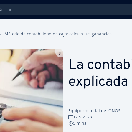
car
Método de co­n­ta­bi­li­dad de caja: calcula tus ganancias
La co­n­ta­b
explicada 
Equipo editorial de IONOS
12.9.2023
5 mins