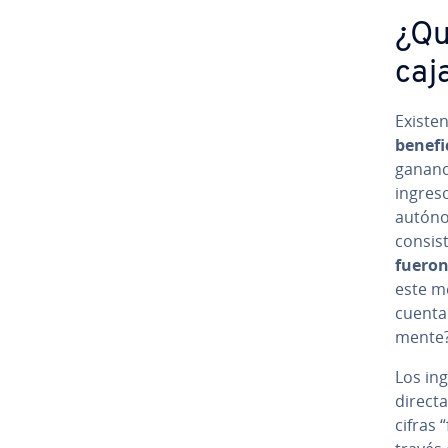
¿Qué
caj
Existen 
benefi
gananci
ingreso
autónom
consist
fueron
este mét
cuenta
me­n­te
Los ing
di­re­c­
cifras 