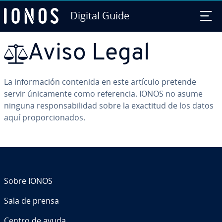
Digital Guide
Saltar al contenido principal
Aviso Legal
La in­fo­r­ma­ción contenida en este artículo pretende
servir úni­ca­me­n­te como re­fe­re­n­cia. IONOS no asume
ninguna re­s­po­n­sa­bi­li­dad sobre la exactitud de los datos
aquí pro­po­r­cio­na­dos.
Sobre IONOS
Sala de prensa
Centro de ayuda