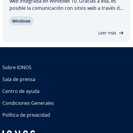
web integrada en Windows 10. Gracias a ella, es
posible la co­mu­ni­ca­ción con sitios web a través de
la consola de línea de comandos de Windows, sin
Windows
necesidad de usar un cliente FTP ni un navegador.
En este artículo te ex­pli­ca­mos, con…
Leer más
Sobre IONOS
Sala de prensa
Centro de ayuda
Co­n­di­cio­nes Generales
Política de pri­va­ci­dad