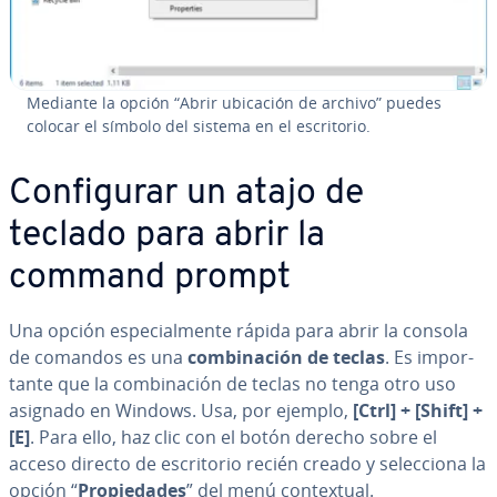
Mediante la opción “Abrir ubicación de archivo” puedes
colocar el símbolo del sistema en el es­cri­to­rio.
Co­n­fi­gu­rar un atajo de
teclado para abrir la
command prompt
Una opción es­pe­cia­l­me­n­te rápida para abrir la consola
de comandos es una
co­m­bi­na­ción de teclas
. Es im­po­r­
ta­n­te que la co­m­bi­na­ción de teclas no tenga otro uso
asignado en Windows. Usa, por ejemplo,
[Ctrl] + [Shift] +
[E]
. Para ello, haz clic con el botón derecho sobre el
acceso directo de es­cri­to­rio recién creado y se­le­c­cio­na la
opción “
Pro­pie­da­des
” del menú co­n­te­x­tual.