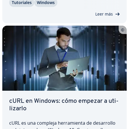
Tu­to­ria­les
Windows
comandos de la consola de Windows permiten
organizar archivos o ejecutar tareas de red. Para…
Leer más
cURL en Windows: cómo empezar a uti­
li­zar­lo
cURL es una compleja he­rra­mie­n­ta de de­sa­rro­llo