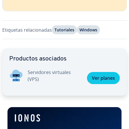
Etiquetas re­la­cio­na­das
Tu­to­ria­les
Windows
Ir al menú principal
Productos asociados
Se­r­vi­do­res virtuales
Ver planes
(VPS)