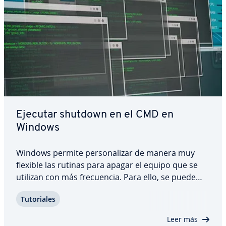
Ejecutar shutdown en el CMD en
Windows
Windows permite pe­r­so­na­li­zar de manera muy
flexible las rutinas para apagar el equipo que se
utilizan con más fre­cue­n­cia. Para ello, se puede
utilizar una he­rra­mie­n­ta del sistema operativo
Tu­to­ria­les
llamada línea de comandos, también conocida
como símbolo del sistema, CMD o cmd.exe. Te…
Leer más