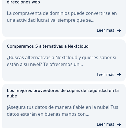
di­re­c­cio­nes web
La co­m­pra­ve­n­ta de dominios puede co­n­ve­r­ti­r­se en
una actividad lucrativa, siempre que se…
Leer más
Co­m­pa­ra­mos 5 al­te­r­na­ti­vas a Nextcloud
¿Buscas al­te­r­na­ti­vas a Nextcloud y quieres saber si
están a su nivel? Te ofrecemos un…
Leer más
Los mejores pro­vee­do­res de copias de seguridad en la
nube
¡Asegura tus datos de manera fiable en la nube! Tus
datos estarán en buenas manos con…
Leer más