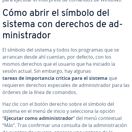
Cómo abrir el símbolo del
sistema con derechos de ad­
mi­ni­s­tra­dor
El símbolo del sistema y todos los programas que se
arrancan desde ahí cuentan, por defecto, con los
mismos derechos que el usuario que ha iniciado la
sesión actual. Sin embargo, hay algunas
tareas de im­po­r­ta­n­cia crítica para el sistema
que
requieren derechos es­pe­cia­les de ad­mi­ni­s­tra­dor para las
órdenes de la línea de comandos.
Haz clic con el botón derecho sobre el símbolo del
sistema en el menú de inicio y se­le­c­cio­na la opción
“
Ejecutar como ad­mi­ni­s­tra­dor
” del menú co­n­te­x­tual
“Más”. Tras confirmar una consulta de la ad­mi­ni­s­tra­ción