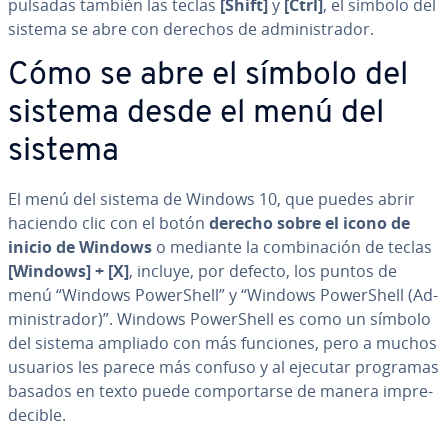
pulsadas también las teclas
[Shift]
y
[Ctrl]
, el símbolo del
sistema se abre con derechos de ad­mi­ni­s­tra­dor.
Cómo se abre el símbolo del
sistema desde el menú del
sistema
El menú del sistema de Windows 10, que puedes abrir
haciendo clic con el botón
derecho sobre el icono de
inicio de Windows
o mediante la co­m­bi­na­ción de teclas
[Windows] + [X]
, incluye, por defecto, los puntos de
menú “Windows Po­we­r­She­ll” y “Windows Po­we­r­She­ll (Ad­
mi­ni­s­tra­dor)”. Windows Po­we­r­She­ll es como un símbolo
del sistema ampliado con más funciones, pero a muchos
usuarios les parece más confuso y al ejecutar programas
basados en texto puede co­m­po­r­tar­se de manera im­pre­
de­ci­ble.