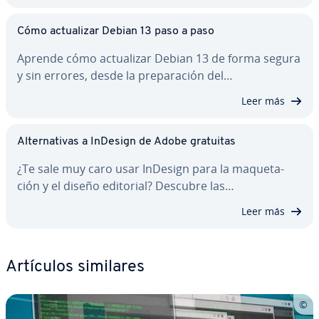
Cómo ac­tua­li­zar Debian 13 paso a paso
Aprende cómo ac­tua­li­zar Debian 13 de forma segura
y sin errores, desde la pre­pa­ra­ción del…
Leer más
Al­te­r­na­ti­vas a InDesign de Adobe gratuitas
¿Te sale muy caro usar InDesign para la ma­que­ta­
ción y el diseño editorial? Descubre las…
Leer más
Artículos similares