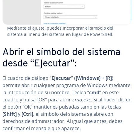
Mediante el ajuste, puedes in­co­r­po­rar el símbolo del
sistema al menú del sistema en lugar de Po­we­r­She­ll.
Abrir el símbolo del sistema
desde “Ejecutar”:
El cuadro de diálogo “
Ejecutar
” (
[Windows] + [R]
)
permite abrir cualquier programa de Windows mediante
la in­tro­du­c­ción de su nombre. Teclea “
cmd
” en este
cuadro y pulsa “OK” para abrir
cmd.exe
. Si al hacer clic en
el botón “OK” mantienes pulsadas también las teclas
[Shift]
y
[Ctrl]
, el símbolo del sistema se abre con
derechos de ad­mi­ni­s­tra­dor. Al igual que antes, debes
confirmar el mensaje que aparece.