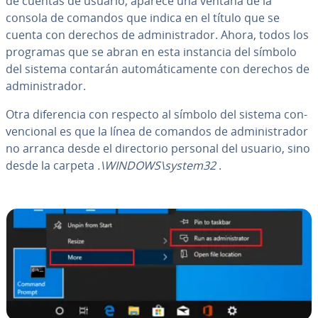
de cuentas de usuario, aparece una ventana de la
consola de comandos que indica en el título que se
cuenta con derechos de ad­mi­ni­s­tra­dor. Ahora, todos los
programas que se abran en esta instancia del símbolo
del sistema contarán au­to­má­ti­ca­me­n­te con derechos de
ad­mi­ni­s­tra­dor.
Otra di­fe­re­n­cia con respecto al símbolo del sistema co­n­
ve­n­cio­nal es que la línea de comandos de ad­mi­ni­s­tra­dor
no arranca desde el di­re­c­to­rio personal del usuario, sino
desde la carpeta
.\WINDOWS\system32
.