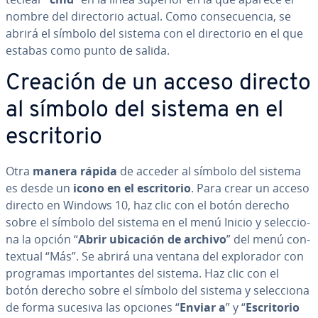
nombre del di­re­c­to­rio actual. Como co­n­se­cue­n­cia, se
abrirá el símbolo del sistema con el di­re­c­to­rio en el que
estabas como punto de salida.
Creación de un acceso directo
al símbolo del sistema en el
es­cri­to­rio
Otra
manera rápida
de acceder al símbolo del sistema
es desde un
icono en el es­cri­to­rio
. Para crear un acceso
directo en Windows 10, haz clic con el botón derecho
sobre el símbolo del sistema en el menú Inicio y se­le­c­cio­
na la opción “
Abrir ubicación de archivo
” del menú co­n­
te­x­tual “Más”.
Se abrirá una ventana del ex­plo­ra­dor con
programas im­po­r­ta­n­tes del sistema. Haz clic con el
botón derecho sobre el símbolo del sistema y se­le­c­cio­na
de forma sucesiva las opciones “
Enviar a
” y “
Es­cri­to­rio