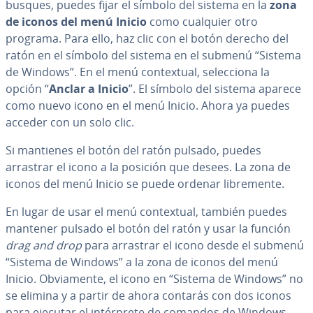
busques, puedes fijar el símbolo del sistema en la
zona
de iconos del menú Inicio
como cualquier otro
programa. Para ello, haz clic con el botón derecho del
ratón en el símbolo del sistema en el submenú “Sistema
de Windows”. En el menú co­n­te­x­tual, se­le­c­cio­na la
opción “
Anclar a Inicio
”. El símbolo del sistema aparece
como nuevo icono en el menú Inicio. Ahora ya puedes
acceder con un solo clic.
Si mantienes el botón del ratón pulsado, puedes
arrastrar el icono a la posición que desees. La zona de
iconos del menú Inicio se puede ordenar li­bre­me­n­te.
En lugar de usar el menú co­n­te­x­tual, también puedes
mantener pulsado el botón del ratón y usar la función
drag and drop
para arrastrar el icono desde el submenú
“Sistema de Windows” a la zona de iconos del menú
Inicio. Ob­via­me­n­te, el icono en “Sistema de Windows” no
se elimina y a partir de ahora contarás con dos iconos
para ejecutar el in­té­r­pre­te de comandos de Windows.