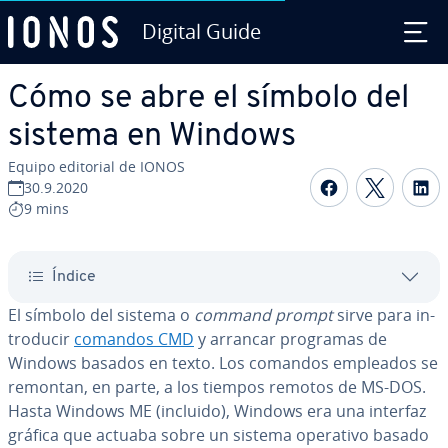
Digital Guide
Saltar al contenido principal
Cómo se abre el símbolo del
sistema en Windows
Equipo editorial de IONOS
Compartir 
Compar
C
30.9.2020
9 mins
Índice
El símbolo del sistema o
command prompt
sirve para in­
tro­du­cir
comandos CMD
y arrancar programas de
Windows basados en texto. Los comandos empleados se
remontan, en parte, a los tiempos remotos de MS-DOS.
Hasta Windows ME (incluido), Windows era una interfaz
gráfica que actuaba sobre un sistema operativo basado