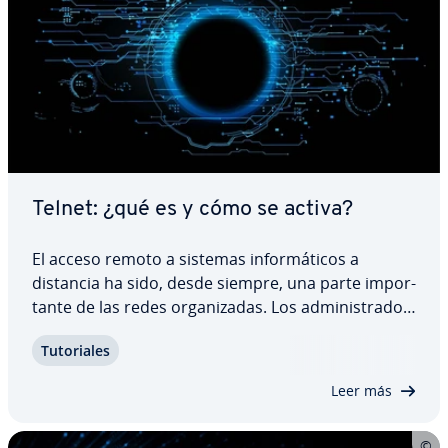
Telnet: ¿qué es y cómo se activa?
El acceso remoto a sistemas in­fo­r­má­ti­cos a
distancia ha sido, desde siempre, una parte im­po­r­
ta­n­te de las redes or­ga­ni­za­das. Los ad­mi­ni­s­tra­do­
res gestionan y se ocupan de los pa­r­ti­ci­pa­n­tes de
Tu­to­ria­les
manera in­di­vi­dual y el hecho de trabajar desde
cualquier lugar ha mejorado gracias a la…
Leer más