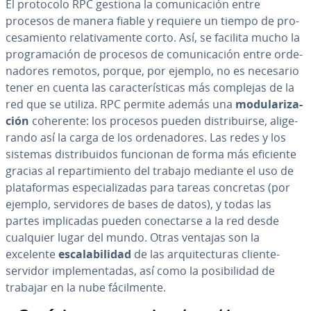
El protocolo RPC gestiona la co­mu­ni­ca­ción entre
procesos de manera fiable y requiere un tiempo de pro­
ce­sa­mie­n­to re­la­ti­va­me­n­te corto. Así, se facilita mucho la
pro­gra­ma­ción de procesos de co­mu­ni­ca­ción entre or­de­
na­do­res remotos, porque, por ejemplo, no es necesario
tener en cuenta las ca­ra­c­te­rí­s­ti­cas más complejas de la
red que se utiliza. RPC permite además una
mo­du­la­ri­za­
ción
coherente: los procesos pueden di­s­tri­bui­r­se, ali­ge­
ra­n­do así la carga de los or­de­na­do­res. Las redes y los
sistemas di­s­tri­bui­dos funcionan de forma más eficiente
gracias al re­pa­r­ti­mie­n­to del trabajo mediante el uso de
pla­ta­fo­r­mas es­pe­cia­li­za­das para tareas concretas (por
ejemplo, se­r­vi­do­res de bases de datos), y todas las
partes im­pli­ca­das pueden co­ne­c­tar­se a la red desde
cualquier lugar del mundo. Otras ventajas son la
excelente
es­ca­la­bi­li­dad
de las ar­qui­te­c­tu­ras cliente-
servidor im­ple­me­n­ta­das, así como la po­si­bi­li­dad de
trabajar en la nube fá­ci­l­me­n­te.