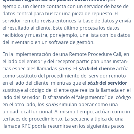
ejemplo, un cliente contacta con un servidor de base de
datos central para buscar una pieza de repuesto. El
servidor remoto revisa entonces la base de datos y envía
el resultado al cliente. Este último procesa los datos
recibidos y muestra, por ejemplo, una lista con los datos
del in­ve­n­ta­rio en un software de gestión.
En la im­ple­me­n­ta­ción de una Remote Procedure Call, en
el lado del emisor y del receptor pa­r­ti­ci­pan unas in­s­ta­n­
cias es­pe­cia­les llamadas
stubs
. El
stub
del cliente
actúa
como sustituto del pro­ce­di­mie­n­to del servidor remoto
en el lado del cliente, mientras que el
stub
del servidor
sustituye al código del cliente que realiza la llamada en el
lado del servidor. Di­s­fra­za­n­do el “ale­ja­mie­n­to” del código
en el otro lado, los
stubs
simulan operar como una
unidad local funcional. Al mismo tiempo, actúan como in­
te­r­fa­ces de pro­ce­di­mie­n­to. La secuencia típica de una
llamada RPC podría resumirse en los si­guie­n­tes pasos: