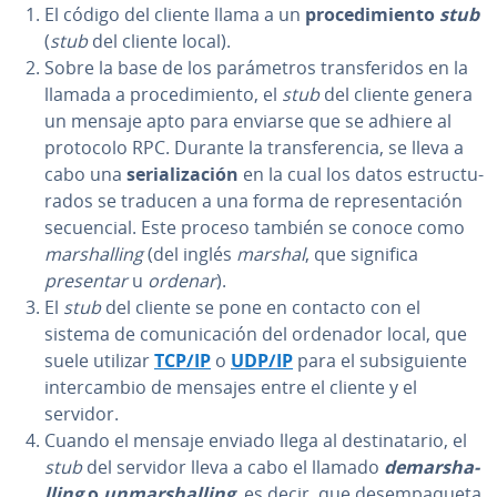
El código del cliente llama a un
pro­ce­di­mie­n­to
stub
(
stub
del cliente local).
Sobre la base de los pa­rá­me­tros tra­n­s­fe­ri­dos en la
llamada a pro­ce­di­mie­n­to, el
stub
del cliente genera
un mensaje apto para enviarse que se adhiere al
protocolo RPC. Durante la tra­n­s­fe­re­n­cia, se lleva a
cabo una
se­ria­li­za­ción
en la cual los datos es­tru­c­tu­
ra­dos se traducen a una forma de re­pre­se­n­ta­ción
se­cue­n­cial. Este proceso también se conoce como
ma­r­sha­lli­ng
(del inglés
marshal
, que significa
presentar
u
ordenar
).
El
stub
del cliente se pone en contacto con el
sistema de co­mu­ni­ca­ción del ordenador local, que
suele utilizar
TCP/IP
o
UDP/IP
para el su­b­si­guie­n­te
in­te­r­ca­m­bio de mensajes entre el cliente y el
servidor.
Cuando el mensaje enviado llega al de­s­ti­na­ta­rio, el
stub
del servidor lleva a cabo el llamado
de­ma­r­sha­
lli­ng
o
un­ma­r­sha­lli­ng
, es decir, que des­em­pa­que­ta