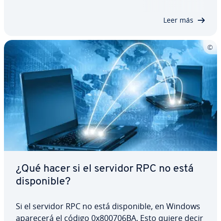
todos los paquetes de software deben in­s­ta­lar­se,
co­n­fi­gu­rar­se y ac­tua­li­zar­se. SaltStack permite…
Leer más
¿Qué hacer si el servidor RPC no está
di­s­po­ni­ble?
Si el servidor RPC no está di­s­po­ni­ble, en Windows
aparecerá el código 0x800706BA. Esto quiere decir