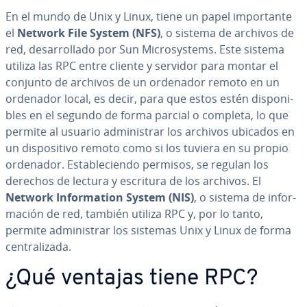
En el mundo de Unix y Linux, tiene un papel im­po­r­ta­n­te
el
Network File System (NFS)
, o sistema de archivos de
red, de­sa­rro­lla­do por Sun Mi­cro­s­y­s­te­ms. Este sistema
utiliza las RPC entre cliente y servidor para montar el
conjunto de archivos de un ordenador remoto en un
ordenador local, es decir, para que estos estén di­s­po­ni­
bles en el segundo de forma parcial o completa, lo que
permite al usuario ad­mi­ni­s­trar los archivos ubicados en
un di­s­po­si­ti­vo remoto como si los tuviera en su propio
ordenador. Es­ta­ble­cie­n­do permisos, se regulan los
derechos de lectura y escritura de los archivos. El
Network In­fo­r­ma­tion System (NIS)
, o sistema de in­fo­r­
ma­ción de red, también utiliza RPC y, por lo tanto,
permite ad­mi­ni­s­trar los sistemas Unix y Linux de forma
ce­n­tra­li­za­da.
¿Qué ventajas tiene RPC?