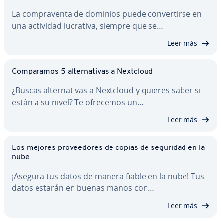
La co­m­pra­ve­n­ta de dominios puede co­n­ve­r­ti­r­se en
una actividad lucrativa, siempre que se…
Leer más
Co­m­pa­ra­mos 5 al­te­r­na­ti­vas a Nextcloud
¿Buscas al­te­r­na­ti­vas a Nextcloud y quieres saber si
están a su nivel? Te ofrecemos un…
Leer más
Los mejores pro­vee­do­res de copias de seguridad en la
nube
¡Asegura tus datos de manera fiable en la nube! Tus
datos estarán en buenas manos con…
Leer más