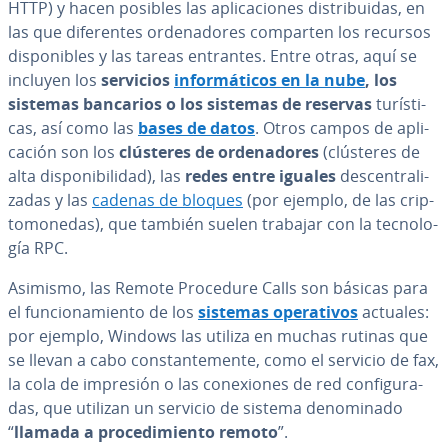
HTTP) y hacen posibles las apli­ca­cio­nes di­s­tri­bui­das, en
las que di­fe­re­n­tes or­de­na­do­res comparten los recursos
di­s­po­ni­bles y las tareas entrantes. Entre otras, aquí se
incluyen los
servicios
in­fo­r­má­ti­cos en la nube
, los
sistemas bancarios o los sistemas de reservas
tu­rí­s­ti­
cas, así como las
bases de datos
. Otros campos de apli­
ca­ción son los
clústeres de or­de­na­do­res
(clústeres de
alta di­s­po­ni­bi­li­dad), las
redes entre iguales
de­s­ce­n­tra­li­
za­das y las
cadenas de bloques
(por ejemplo, de las cri­p­
to­mo­ne­das), que también suelen trabajar con la te­c­no­lo­
gía RPC.
Asimismo, las Remote Procedure Calls son básicas para
el fu­n­cio­na­mie­n­to de los
sistemas ope­ra­ti­vos
actuales:
por ejemplo, Windows las utiliza en muchas rutinas que
se llevan a cabo co­n­s­ta­n­te­me­n­te, como el servicio de fax,
la cola de impresión o las co­ne­xio­nes de red co­n­fi­gu­ra­
das, que utilizan un servicio de sistema de­no­mi­na­do
“
llamada a pro­ce­di­mie­n­to remoto
”.