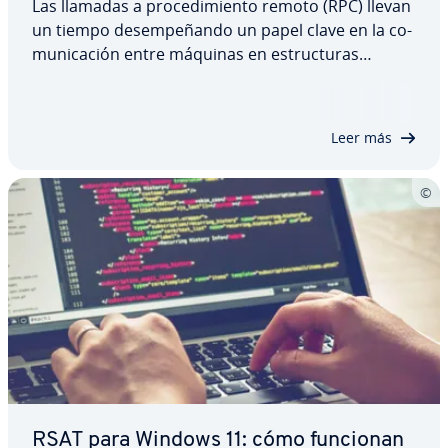
Las llamadas a pro­ce­di­mie­n­to remoto (RPC) llevan
un tiempo de­sem­pe­ña­n­do un papel clave en la co­
mu­ni­ca­ción entre máquinas en es­tru­c­tu­ras
cliente-servidor. Hace unos años surgió gRPC, un
digno sucesor capaz de plantar cara a las exi­ge­n­
cias más estrictas de la in­te­r­co­ne­xión global y…
Leer más
RSAT para Windows 11: cómo funcionan