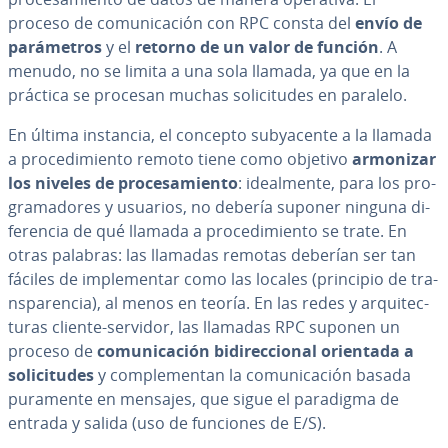
proceso de co­mu­ni­ca­ción con RPC consta del
envío de
pa­rá­me­tros
y el
retorno de un valor de función
. A
menudo, no se limita a una sola llamada, ya que en la
práctica se procesan muchas so­li­ci­tu­des en paralelo.
En última instancia, el concepto su­b­ya­ce­n­te a la llamada
a pro­ce­di­mie­n­to remoto tiene como objetivo
armonizar
los niveles de pro­ce­sa­mie­n­to
: idea­l­me­n­te, para los pro­
gra­ma­do­res y usuarios, no debería suponer ninguna di­
fe­re­n­cia de qué llamada a pro­ce­di­mie­n­to se trate. En
otras palabras: las llamadas remotas deberían ser tan
fáciles de im­ple­me­n­tar como las locales (principio de tra­
n­s­pa­re­n­cia), al menos en teoría. En las redes y ar­qui­te­c­
tu­ras cliente-servidor, las llamadas RPC suponen un
proceso de
co­mu­ni­ca­ción bi­di­re­c­cio­nal orientada a
so­li­ci­tu­des
y co­m­ple­me­n­tan la co­mu­ni­ca­ción basada
puramente en mensajes, que sigue el paradigma de
entrada y salida (uso de funciones de E/S).