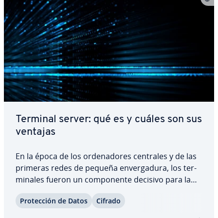
Terminal server: qué es y cuáles son sus
ventajas
En la época de los or­de­na­do­res centrales y de las
primeras redes de pequeña en­ve­r­ga­du­ra, los te­r­
mi­na­les fueron un co­m­po­ne­n­te decisivo para la
uti­li­za­ción conjunta de recursos de hardware y
Pro­te­c­ción de Datos
Cifrado
software. El hecho de que los terminal servers, las
in­s­ta­n­cias gestoras centrales de dicho…