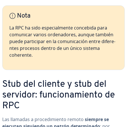
Nota
La RPC ha sido es­pe­cia­l­me­n­te concebida para
comunicar varios or­de­na­do­res, aunque también
puede pa­r­ti­ci­par en la co­mu­ni­ca­ción entre di­fe­re­
n­tes procesos dentro de un único sistema
coherente.
Stub del cliente y stub del
servidor: fu­n­cio­na­mie­n­to de
RPC
Las llamadas a pro­ce­di­mie­n­to remoto
siempre se
ejecutan siguiendo un patrón de­te­r­mi­na­do
: por