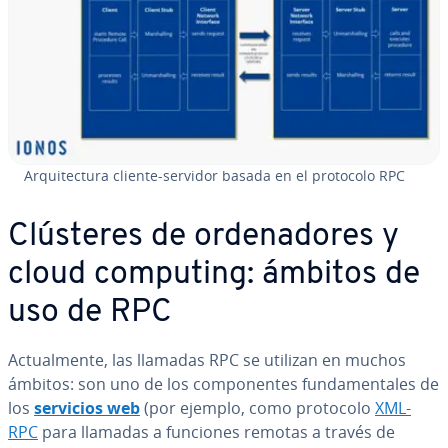
Ar­qui­te­c­tu­ra cliente-servidor basada en el protocolo RPC
Clústeres de or­de­na­do­res y
cloud computing: ámbitos de
uso de RPC
Ac­tua­l­me­n­te, las llamadas RPC se utilizan en muchos
ámbitos: son uno de los co­m­po­ne­n­tes fu­n­da­me­n­ta­les de
los
servicios web
(por ejemplo, como protocolo
XML-
RPC
para llamadas a funciones remotas a través de