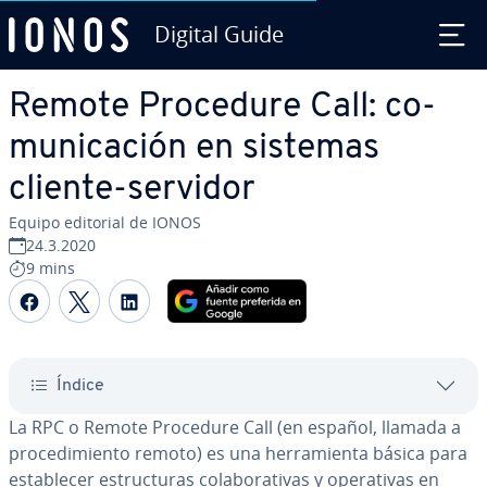
Digital Guide
Saltar al contenido principal
Remote Procedure Call: co­
mu­ni­ca­ción en sistemas
cliente-servidor
Equipo editorial de IONOS
24.3.2020
9 mins
Compartir Facebook
Compartir Twitter
Compartir LinkedIn
Índice
La RPC o Remote Procedure Call (en español, llamada a
pro­ce­di­mie­n­to remoto) es una he­rra­mie­n­ta básica para
es­ta­ble­cer es­tru­c­tu­ras co­la­bo­ra­ti­vas y ope­ra­ti­vas en