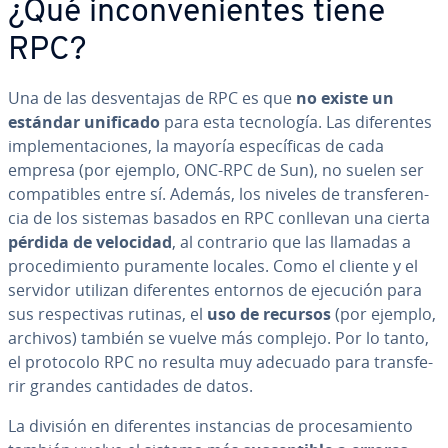
¿Qué in­co­n­ve­nie­n­tes tiene
RPC?
Una de las de­s­ve­n­ta­jas de RPC es que
no existe un
estándar unificado
para esta te­c­no­lo­gía. Las di­fe­re­n­tes
im­ple­me­n­ta­cio­nes, la mayoría es­pe­cí­fi­cas de cada
empresa (por ejemplo, ONC-RPC de Sun), no suelen ser
co­m­pa­ti­bles entre sí. Además, los niveles de tra­n­s­fe­re­n­
cia de los sistemas basados en RPC conllevan una cierta
pérdida de velocidad
, al contrario que las llamadas a
pro­ce­di­mie­n­to puramente locales. Como el cliente y el
servidor utilizan di­fe­re­n­tes entornos de ejecución para
sus re­s­pe­c­ti­vas rutinas, el
uso de recursos
(por ejemplo,
archivos) también se vuelve más complejo. Por lo tanto,
el protocolo RPC no resulta muy adecuado para tra­n­s­fe­
rir grandes ca­n­ti­da­des de datos.
La división en di­fe­re­n­tes in­s­ta­n­cias de pro­ce­sa­mie­n­to