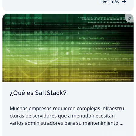
Leer más
¿Qué es SaltStack?
Muchas empresas requieren complejas in­frae­s­tru­
c­tu­ras de se­r­vi­do­res que a menudo necesitan
varios ad­mi­ni­s­tra­do­res para su ma­n­te­ni­mie­n­to.
Además de los re­s­pe­c­ti­vos sistemas ope­ra­ti­vos,