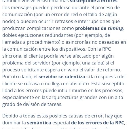
también vuelve el sistema más
su­s­ce­p­ti­ble a errores
.
Los mensajes pueden perderse durante el proceso de
co­mu­ni­ca­ción (por un error de red o el fallo de algún
nodo) o pueden ocurrir retrasos e in­te­rru­p­cio­nes que
produzcan co­m­pli­ca­cio­nes como
problemas de
timing
,
dobles eje­cu­cio­nes re­du­n­da­n­tes (por ejemplo, de
llamadas a pro­ce­di­mie­n­to) o asi­n­cro­nías no deseadas en
la co­mu­ni­ca­ción entre los di­s­po­si­ti­vos. Con la RPC
síncrona, el cliente podría verse afectado por algún
problema del servidor (por ejemplo, una caída) si el
proceso so­li­ci­ta­n­te espera en vano el valor de retorno.
Por otro lado, el
servidor se ralentiza
si la respuesta del
cliente se retrasa o no llega en absoluto. Esta su­s­ce­p­ti­bi­
li­dad a los errores puede influir mucho en los procesos,
es­pe­cia­l­me­n­te en las ar­qui­te­c­tu­ras grandes con un alto
grado de división de tareas.
Debido a todas estas posibles causas de error, hay que
dominar la
semántica
especial
de los errores de la RPC
,