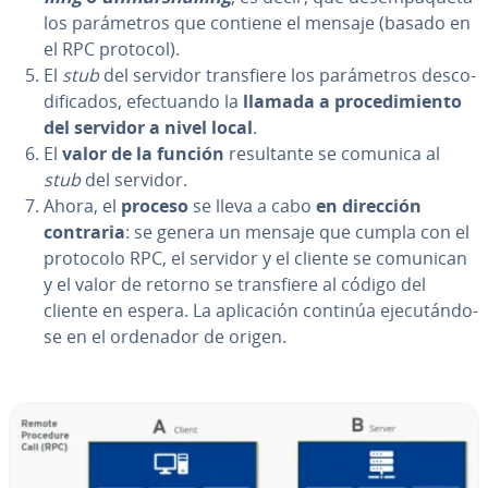
los pa­rá­me­tros que contiene el mensaje (basado en
el RPC protocol).
El
stub
del servidor tra­n­s­fie­re los pa­rá­me­tros de­s­co­
di­fi­ca­dos, efe­c­tua­n­do la
llamada a pro­ce­di­mie­n­to
del servidor a nivel local
.
El
valor de la función
re­su­l­ta­n­te se comunica al
stub
del servidor.
Ahora, el
proceso
se lleva a cabo
en dirección
contraria
: se genera un mensaje que cumpla con el
protocolo RPC, el servidor y el cliente se comunican
y el valor de retorno se tra­n­s­fie­re al código del
cliente en espera. La apli­ca­ción continúa eje­cu­tá­n­do­
se en el ordenador de origen.