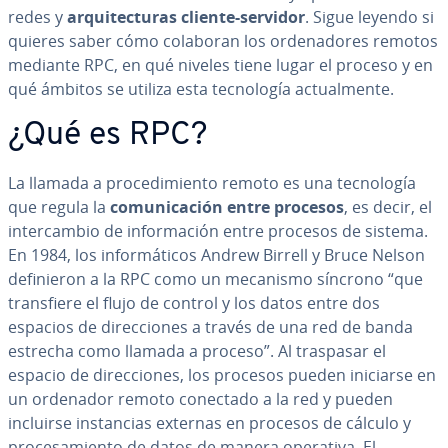
redes y
ar­qui­te­c­tu­ras cliente-servidor
. Sigue leyendo si
quieres saber cómo colaboran los or­de­na­do­res remotos
mediante RPC, en qué niveles tiene lugar el proceso y en
qué ámbitos se utiliza esta te­c­no­lo­gía ac­tua­l­me­n­te.
¿Qué es RPC?
La llamada a pro­ce­di­mie­n­to remoto es una te­c­no­lo­gía
que regula la
co­mu­ni­ca­ción entre procesos
, es decir, el
in­te­r­ca­m­bio de in­fo­r­ma­ción entre procesos de sistema.
En 1984, los in­fo­r­má­ti­cos Andrew Birrell y Bruce Nelson
de­fi­nie­ron a la RPC como un mecanismo síncrono “que
tra­n­s­fie­re el flujo de control y los datos entre dos
espacios de di­re­c­cio­nes a través de una red de banda
estrecha como llamada a proceso”. Al traspasar el
espacio de di­re­c­cio­nes, los procesos pueden iniciarse en
un ordenador remoto conectado a la red y pueden
incluirse in­s­ta­n­cias externas en procesos de cálculo y
pro­ce­sa­mie­n­to de datos de manera operativa. El