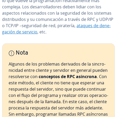
lo que vuelve la pro­gra­ma­ción re­la­ti­va­me­n­te más
compleja. Los de­sa­rro­lla­do­res deben lidiar con los
aspectos re­la­cio­na­dos con la seguridad de los sistemas
di­s­tri­bui­dos y su co­mu­ni­ca­ción a través de RPC y UDP/IP
o TCP/IP –seguridad de red, piratería,
ataques de de­ne­
ga­ción de servicio
, etc.
Nota
Algunos de los problemas derivados de la si­n­cro­
ni­ci­dad entre cliente y servidor en general pueden
re­so­l­ve­r­se con
conceptos de RPC asíncrona
. Con
este método, el cliente no tiene que esperar una
respuesta del servidor, sino que puede continuar
con el flujo del programa y realizar otras ope­ra­cio­
nes después de la llamada. En este caso, el cliente
procesa la respuesta del servidor más adelante.
Sin embargo, programar llamadas RPC así­n­cro­nas