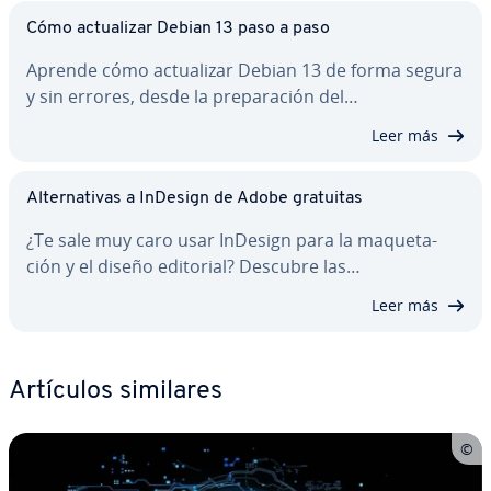
Cómo ac­tua­li­zar Debian 13 paso a paso
Aprende cómo ac­tua­li­zar Debian 13 de forma segura
y sin errores, desde la pre­pa­ra­ción del…
Leer más
Al­te­r­na­ti­vas a InDesign de Adobe gratuitas
¿Te sale muy caro usar InDesign para la ma­que­ta­
ción y el diseño editorial? Descubre las…
Leer más
Artículos similares