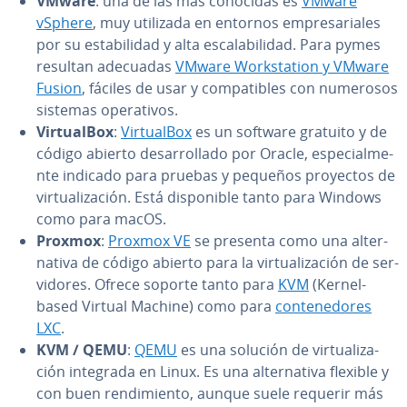
VMware
: una de las más conocidas es
VMware
vSphere
, muy utilizada en entornos em­pre­sa­ria­les
por su es­ta­bi­li­dad y alta es­ca­la­bi­li­dad. Para pymes
resultan adecuadas
VMware Wo­r­k­s­ta­tion y VMware
Fusion
, fáciles de usar y co­m­pa­ti­bles con numerosos
sistemas ope­ra­ti­vos.
Vi­r­tua­l­Box
:
Vi­r­tua­l­Box
es un software gratuito y de
código abierto de­sa­rro­lla­do por Oracle, es­pe­cia­l­me­
n­te indicado para pruebas y pequeños proyectos de
vi­r­tua­li­za­ción. Está di­s­po­ni­ble tanto para Windows
como para macOS.
Proxmox
:
Proxmox VE
se presenta como una al­te­r­
na­ti­va de código abierto para la vi­r­tua­li­za­ción de se­r­
vi­do­res. Ofrece soporte tanto para
KVM
(Kernel-
based Virtual Machine) como para
co­n­te­ne­do­res
LXC
.
KVM / QEMU
:
QEMU
es una solución de vi­r­tua­li­za­
ción integrada en Linux. Es una al­te­r­na­ti­va flexible y
con buen re­n­di­mie­n­to, aunque suele requerir más