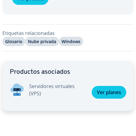
Etiquetas re­la­cio­na­das
Glosario
Nube privada
Windows
Ir al menú principal
Productos asociados
Se­r­vi­do­res virtuales
Ver planes
(VPS)