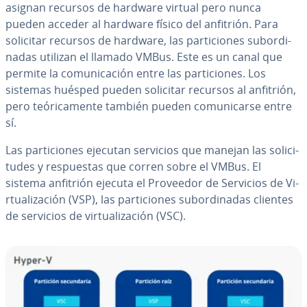
asignan recursos de hardware virtual pero nunca
pueden acceder al hardware físico del anfitrión. Para
solicitar recursos de hardware, las pa­r­ti­cio­nes su­bo­r­di­
na­das utilizan el llamado VMBus. Este es un canal que
permite la co­mu­ni­ca­ción entre las pa­r­ti­cio­nes. Los
sistemas huésped pueden solicitar recursos al anfitrión,
pero teó­ri­ca­me­n­te también pueden co­mu­ni­car­se entre
sí.
Las pa­r­ti­cio­nes ejecutan servicios que manejan las so­li­ci­
tu­des y re­s­pue­s­tas que corren sobre el VMBus. El
sistema anfitrión ejecuta el Proveedor de Servicios de Vi­
r­tua­li­za­ción (VSP), las pa­r­ti­cio­nes su­bo­r­di­na­das clientes
de servicios de vi­r­tua­li­za­ción (VSC).