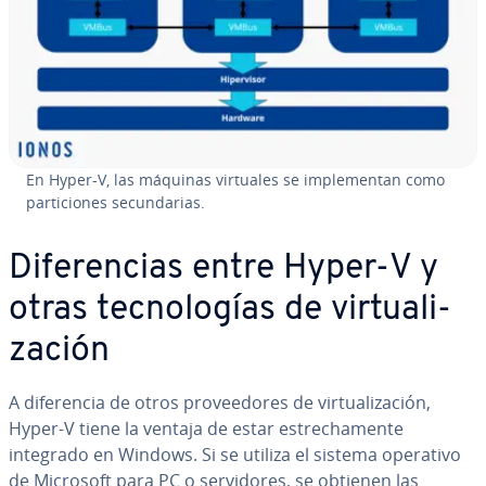
En Hyper-V, las máquinas virtuales se im­ple­me­n­tan como
pa­r­ti­cio­nes se­cu­n­da­rias.
Di­fe­re­n­cias entre Hyper-V y
otras te­c­no­lo­gías de vi­r­tua­li­
za­ción
A di­fe­re­n­cia de otros pro­vee­do­res de vi­r­tua­li­za­ción,
Hyper-V tiene la ventaja de estar es­tre­cha­me­n­te
integrado en Windows. Si se utiliza el sistema operativo
de Microsoft para PC o se­r­vi­do­res, se obtienen las