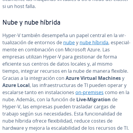
si un host falla.
Nube y nube híbrida
Hyper-V también desempeña un papel central en la vi­r­
tua­li­za­ción de entornos de
nube
y
nube híbrida
, es­pe­cia­l­
me­n­te en co­m­bi­na­ción con Microsoft Azure. Las
empresas utilizan Hyper-V para gestionar de forma
eficiente sus centros de datos locales y, al mismo
tiempo, integrar recursos en la nube de manera flexible.
Gracias a la in­te­gra­ción con
Azure Virtual Machines
y
Azure Local
, las in­frae­s­tru­c­tu­ras de TI pueden operar y
escalarse tanto en in­s­ta­la­cio­nes
on-premises
como en la
nube. Además, con la función de
Live-Migration
de
Hyper-V, las empresas pueden trasladar cargas de
trabajo según sus ne­ce­si­da­des. Esta fu­n­cio­na­li­dad de
nube híbrida ofrece fle­xi­bi­li­dad, reduce costes de
hardware y mejora la es­ca­la­bi­li­dad de los recursos de TI.