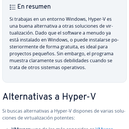
En resumen
Si trabajas en un entorno Windows, Hyper-V es
una buena al­te­r­na­ti­va a otras so­lu­cio­nes de vi­r­
tua­li­za­ción. Dado que el software a menudo ya
está instalado en Windows, o puede in­s­ta­lar­se po­
s­te­rio­r­me­n­te de forma gratuita, es ideal para
proyectos pequeños. Sin embargo, el programa
muestra cla­ra­me­n­te sus de­bi­li­da­des cuando se
trata de otros sistemas ope­ra­ti­vos.
Al­te­r­na­ti­vas a Hyper-V
Si buscas al­te­r­na­ti­vas a Hyper-V dispones de varias so­lu­
cio­nes de vi­r­tua­li­za­ción potentes: