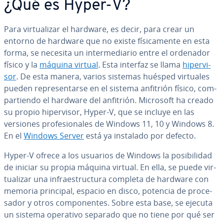
¿Qué es Hyper-V?
Para vi­r­tua­li­zar el hardware, es decir, para crear un
entorno de hardware que no existe fí­si­ca­me­n­te en esta
forma, se necesita un in­te­r­me­dia­rio entre el ordenador
físico y la
máquina virtual
. Esta interfaz se llama
hi­pe­r­vi­
sor
. De esta manera, varios sistemas huésped virtuales
pueden re­pre­se­n­tar­se en el sistema anfitrión físico, co­m­
pa­r­tie­n­do el hardware del anfitrión. Microsoft ha creado
su propio hi­pe­r­vi­sor, Hyper-V, que se incluye en las
versiones pro­fe­sio­na­les de Windows 11, 10 y Windows 8.
En el
Windows Server
está ya instalado por defecto.
Hyper-V ofrece a los usuarios de Windows la po­si­bi­li­dad
de iniciar su propia máquina virtual. En ella, se puede vi­r­
tua­li­zar una in­frae­s­tru­c­tu­ra completa de hardware con
memoria principal, espacio en disco, potencia de pro­ce­
sa­dor y otros co­m­po­ne­n­tes. Sobre esta base, se ejecuta
un sistema operativo separado que no tiene por qué ser