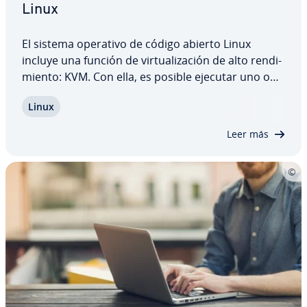
Linux
El sistema operativo de código abierto Linux
incluye una función de vi­r­tua­li­za­ción de alto re­n­di­
mie­n­to: KVM. Con ella, es posible ejecutar uno o
varios sistemas ope­ra­ti­vos como sistemas
Linux
invitados en un mismo ordenador Linux. Al estar
integrada en el kernel o núcleo del sistema…
Leer más