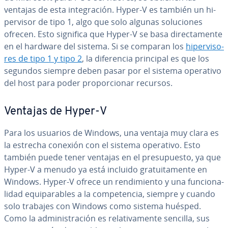
ventajas de esta in­te­gra­ción. Hyper-V es también un hi­
pe­r­vi­sor de tipo 1, algo que solo algunas so­lu­cio­nes
ofrecen. Esto significa que Hyper-V se basa di­re­c­ta­me­n­te
en el hardware del sistema. Si se comparan los
hi­pe­r­vi­so­
res de tipo 1 y tipo 2
, la di­fe­re­n­cia principal es que los
segundos siempre deben pasar por el sistema operativo
del host para poder pro­po­r­cio­nar recursos.
Ventajas de Hyper-V
Para los usuarios de Windows, una ventaja muy clara es
la estrecha conexión con el sistema operativo. Esto
también puede tener ventajas en el pre­su­pue­s­to, ya que
Hyper-V a menudo ya está incluido gra­tui­ta­me­n­te en
Windows. Hyper-V ofrece un re­n­di­mie­n­to y una fu­n­cio­na­
li­dad equi­pa­ra­bles a la co­m­pe­te­n­cia, siempre y cuando
solo trabajes con Windows como sistema huésped.
Como la ad­mi­ni­s­tra­ción es re­la­ti­va­me­n­te sencilla, sus