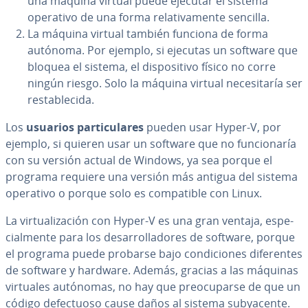
una máquina virtual puede ejecutar el sistema
operativo de una forma re­la­ti­va­me­n­te sencilla.
La máquina virtual también funciona de forma
autónoma. Por ejemplo, si ejecutas un software que
bloquea el sistema, el di­s­po­si­ti­vo físico no corre
ningún riesgo. Solo la máquina virtual ne­ce­si­ta­ría ser
re­s­ta­ble­ci­da.
Los
usuarios pa­r­ti­cu­la­res
pueden usar Hyper-V, por
ejemplo, si quieren usar un software que no fu­n­cio­na­ría
con su versión actual de Windows, ya sea porque el
programa requiere una versión más antigua del sistema
operativo o porque solo es co­m­pa­ti­ble con Linux.
La vi­r­tua­li­za­ción con Hyper-V es una gran ventaja, es­pe­
cia­l­me­n­te para los de­sa­rro­lla­do­res de software, porque
el programa puede probarse bajo co­n­di­cio­nes di­fe­re­n­tes
de software y hardware. Además, gracias a las máquinas
virtuales autónomas, no hay que preo­cu­par­se de que un
código de­fe­c­tuo­so cause daños al sistema su­b­ya­ce­n­te.