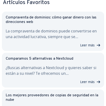
Artículos Favoritos
Co­m­pra­ve­n­ta de dominios: cómo ganar dinero con las
di­re­c­cio­nes web
La co­m­pra­ve­n­ta de dominios puede co­n­ve­r­ti­r­se en
una actividad lucrativa, siempre que se…
Leer más
Co­m­pa­ra­mos 5 al­te­r­na­ti­vas a Nextcloud
¿Buscas al­te­r­na­ti­vas a Nextcloud y quieres saber si
están a su nivel? Te ofrecemos un…
Leer más
Los mejores pro­vee­do­res de copias de seguridad en la
nube