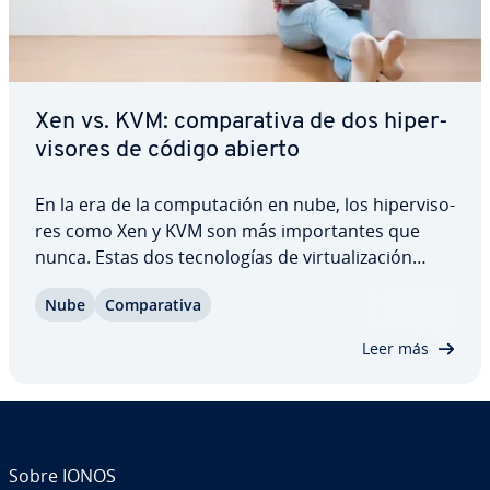
Xen vs. KVM: co­m­pa­ra­ti­va de dos hi­pe­r­
vi­so­res de código abierto
En la era de la co­mpu­tación en nube, los hi­pe­r­vi­so­
res como Xen y KVM son más im­po­r­ta­n­tes que
nunca. Estas dos te­c­no­lo­gías de vi­r­tua­li­za­ción
permiten ejecutar una o varias apli­ca­cio­nes por
Nube
Co­m­pa­ra­ti­va
separado en el mismo ordenador. Pero ¿cómo
rinden Xen y KVM frente a frente? ¿Cuáles son
Leer más
sus…
Sobre IONOS