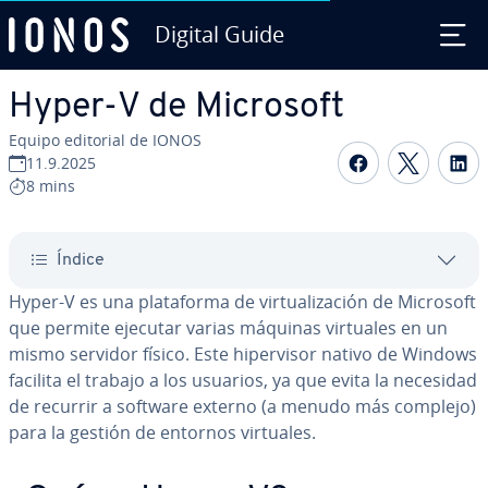
Digital Guide
Saltar al contenido principal
Hyper-V de Microsoft
Equipo editorial de IONOS
Compartir 
Compar
C
11.9.2025
8 mins
Índice
Hyper-V es una pla­ta­fo­r­ma de vi­r­tua­li­za­ción de Microsoft
que permite ejecutar varias máquinas virtuales en un
mismo servidor físico. Este hi­pe­r­vi­sor nativo de Windows
facilita el trabajo a los usuarios, ya que evita la necesidad
de recurrir a software externo (a menudo más complejo)
para la gestión de entornos virtuales.