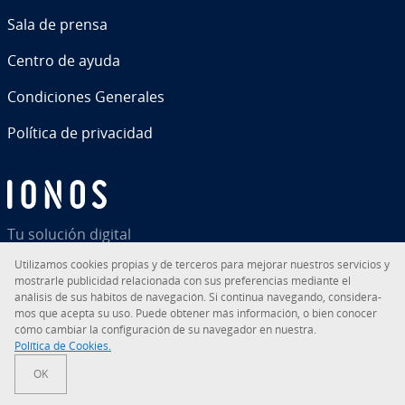
Sala de prensa
Centro de ayuda
Co­n­di­cio­nes Generales
Política de pri­va­ci­dad
Tu solución digital
Uti­li­za­mos cookies propias y de terceros para mejorar nuestros servicios y
mostrarle pu­bli­ci­dad re­la­cio­na­da con sus pre­fe­re­n­cias mediante el
análisis de sus hábitos de na­ve­ga­ción. Si continua navegando, co­n­si­de­ra­
mos que acepta su uso. Puede obtener más in­fo­r­ma­ción, o bien conocer
RSS
LinkedIn
tiktok
Instagram
Facebook
YouTube
cómo cambiar la co­n­fi­gu­ra­ción de su navegador en nuestra.
Política de Cookies.
© 2026
IONOS Inc.
OK