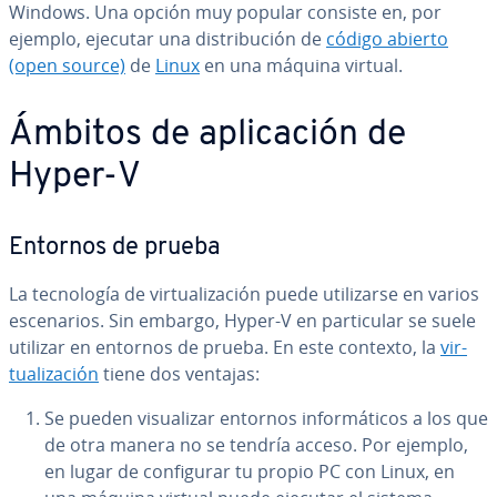
Windows. Una opción muy popular consiste en, por
ejemplo, ejecutar una di­s­tri­bu­ción de
código abierto
(open source)
de
Linux
en una máquina virtual.
Ámbitos de apli­ca­ción de
Hyper-V
Entornos de prueba
La te­c­no­lo­gía de vi­r­tua­li­za­ción puede uti­li­zar­se en varios
es­ce­na­rios. Sin embargo, Hyper-V en pa­r­ti­cu­lar se suele
utilizar en entornos de prueba. En este contexto, la
vi­r­
tua­li­za­ción
tiene dos ventajas:
Se pueden vi­sua­li­zar entornos in­fo­r­má­ti­cos a los que
de otra manera no se tendría acceso. Por ejemplo,
en lugar de co­n­fi­gu­rar tu propio PC con Linux, en