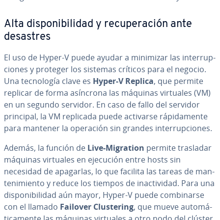
Alta di­s­po­ni­bi­li­dad y re­cu­pe­ra­ción ante
desastres
El uso de Hyper-V puede ayudar a minimizar las in­te­rru­p­
cio­nes y proteger los sistemas críticos para el negocio.
Una te­c­no­lo­gía clave es
Hyper-V Replica
, que permite
replicar de forma asíncrona las máquinas virtuales (VM)
en un segundo servidor. En caso de fallo del servidor
principal, la VM replicada puede activarse rá­pi­da­me­n­te
para mantener la operación sin grandes in­te­rru­p­cio­nes.
Además, la función de
Live-Migration
permite trasladar
máquinas virtuales en ejecución entre hosts sin
necesidad de apagarlas, lo que facilita las tareas de ma­n­
te­ni­mie­n­to y reduce los tiempos de inac­ti­vi­dad. Para una
di­s­po­ni­bi­li­dad aún mayor, Hyper-V puede co­m­bi­nar­se
con el llamado
Failover Clu­s­te­ri­ng
, que mueve au­to­má­
ti­ca­me­n­te las máquinas virtuales a otro nodo del clúster