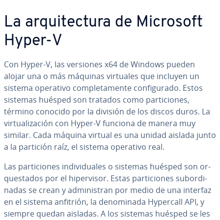
La ar­qui­te­c­tu­ra de Microsoft
Hyper-V
Con Hyper-V, las versiones x64 de Windows pueden
alojar una o más máquinas virtuales que incluyen un
sistema operativo co­m­ple­ta­me­n­te co­n­fi­gu­ra­do. Estos
sistemas huésped son tratados como pa­r­ti­cio­nes,
término conocido por la división de los discos duros. La
vi­r­tua­li­za­ción con Hyper-V funciona de manera muy
similar. Cada máquina virtual es una unidad aislada junto
a la partición raíz, el sistema operativo real.
Las pa­r­ti­cio­nes in­di­vi­dua­les o sistemas huésped son or­
que­s­ta­dos por el hi­pe­r­vi­sor. Estas pa­r­ti­cio­nes su­bo­r­di­
na­das se crean y ad­mi­ni­s­tran por medio de una interfaz
en el sistema anfitrión, la de­no­mi­na­da Hypercall API, y
siempre quedan aisladas. A los sistemas huésped se les