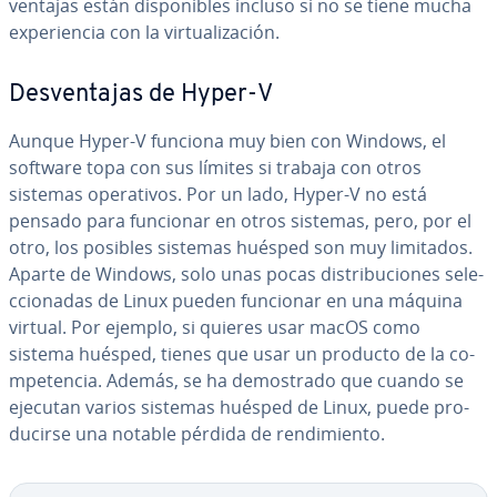
ventajas están di­s­po­ni­bles incluso si no se tiene mucha
ex­pe­rie­n­cia con la vi­r­tua­li­za­ción.
De­s­ve­n­ta­jas de Hyper-V
Aunque Hyper-V funciona muy bien con Windows, el
software topa con sus límites si trabaja con otros
sistemas ope­ra­ti­vos. Por un lado, Hyper-V no está
pensado para funcionar en otros sistemas, pero, por el
otro, los posibles sistemas huésped son muy limitados.
Aparte de Windows, solo unas pocas di­s­tri­bu­cio­nes se­le­
c­cio­na­das de Linux pueden funcionar en una máquina
virtual. Por ejemplo, si quieres usar macOS como
sistema huésped, tienes que usar un producto de la co­
m­pe­te­n­cia. Además, se ha de­mo­s­tra­do que cuando se
ejecutan varios sistemas huésped de Linux, puede pro­
du­ci­r­se una notable pérdida de re­n­di­mie­n­to.