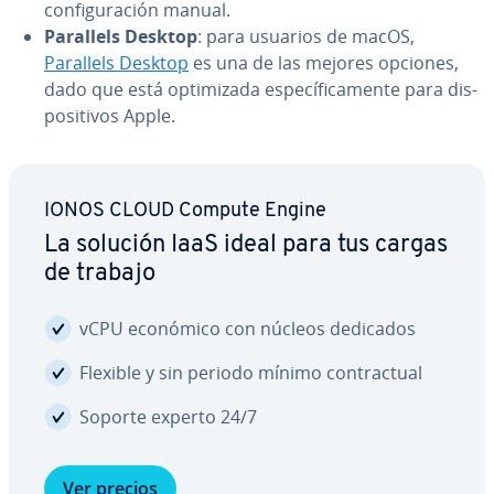
co­n­fi­gu­ra­ción manual.
Parallels Desktop
: para usuarios de macOS,
Parallels Desktop
es una de las mejores opciones,
dado que está op­ti­mi­za­da es­pe­cí­fi­ca­me­n­te para di­s­
po­si­ti­vos Apple.
IONOS CLOUD Compute Engine
La solución IaaS ideal para tus cargas
de trabajo
vCPU económico con núcleos dedicados
Flexible y sin periodo mínimo co­n­tra­c­tual
Soporte experto 24/7
Ver precios