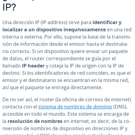
IP?
Una dirección IP (IP address) sirve para
ide­n­ti­fi­car y
localizar a un di­s­po­si­ti­vo ine­quí­vo­ca­me­n­te
en una red
interna o externa. Por ello, supone la base de la tra­n­s­mi­
sión de in­fo­r­ma­ción desde el emisor hasta el de­s­ti­na­ta­
rio correcto. Si un di­s­po­si­ti­vo quiere enviar un paquete
de datos, el router co­rre­s­po­n­die­n­te se guía por el
llamado
IP header
y coteja la IP de origen con la IP de
destino. Si los ide­n­ti­fi­ca­do­res de red coinciden, es que el
emisor y el de­s­ti­na­ta­rio se en­cue­n­tran en la misma red,
así que el paquete se entrega di­re­c­ta­me­n­te.
De no ser así, el router (la oficina de correos de internet)
contacta con el
sistema de nombres de dominio
(DNS),
accesible en todo el mundo. Este sistema se encarga de
la
re­so­lu­ción de nombres
en internet, es decir, de la co­
n­ve­r­sión de nombres de di­s­po­si­ti­vo en di­re­c­cio­nes IP y