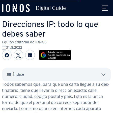
Digital Guide
Saltar al contenido principal
Di­re­c­cio­nes IP: todo lo que
debes saber
Equipo editorial de IONOS
31.8.2022
Compartir Facebook
Compartir Twitter
Compartir LinkedIn
Índice
Todos sabemos que, para que una carta llegue a su de­s­
ti­na­ta­rio, tiene que llevar la dirección exacta: calle,
número, ciudad, código postal y país. Esta es la única
forma de que el personal de correos sepa adónde
enviarla. Lo mismo ocurre en internet: cada aparato