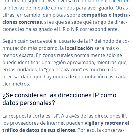
con una búsqueda DNS inversa o con
la orden tracert en
la interfaz de línea de comandos
para ave­ri­guar­lo. Otras
cifras, en cambio, dan pistas sobre
compañías o in­s­ti­tu­
cio­nes concretas
, si es que se sabe qué rango de di­re­c­
cio­nes les ha asignado el LIR o NIR co­rre­s­po­n­die­n­te.
Según cuán cerca esté el usuario de la IP del nodo de co­
n­mu­ta­ción más próximo, la
lo­ca­li­za­ción
será más o
menos exacta. En zonas rurales no­r­ma­l­me­n­te solo se
puede ide­n­ti­fi­car una región apro­xi­ma­da, mientras que,
en las ciudades, la “geo­lo­ca­li­za­ción” es mucho más
precisa, dado que hay nodos de co­n­mu­ta­ción casi cada
cien metros.
¿Se co­n­si­de­ran las di­re­c­cio­nes IP como
datos pe­r­so­na­les?
La respuesta corta es “sí”. A través de las di­re­c­cio­nes IP,
los pro­vee­do­res de Internet pueden
vigilar y rastrear el
tráfico de datos de sus clientes
. Por eso, la co­n­se­r­va­