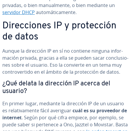
privadas, o bien ma­nua­l­me­n­te, o bien mediante un
servidor DHCP
au­to­má­ti­ca­me­n­te.
Di­re­c­cio­nes IP y pro­te­c­ción
de datos
Aunque la dirección IP en sí no contiene ninguna in­fo­r­
ma­ción privada, gracias a ella se pueden sacar co­n­clu­sio­
nes sobre el usuario. Eso la convierte en un tema muy
co­n­tro­ve­r­ti­do en el ámbito de la pro­te­c­ción de datos.
¿Qué delata la dirección IP acerca del
usuario?
En primer lugar, mediante la dirección IP de un usuario
es re­la­ti­va­me­n­te fácil averiguar
cuál es su proveedor de
internet
. Según por qué cifra empiece, por ejemplo, se
puede saber si pertenece a Ono, Jazztel o Movistar. Basta