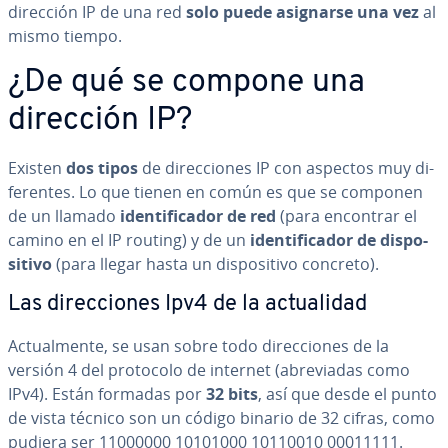
dirección IP de una red
solo puede asignarse una vez
al
mismo tiempo.
¿De qué se compone una
dirección IP?
Existen
dos tipos
de di­re­c­cio­nes IP con aspectos muy di­
fe­re­n­tes. Lo que tienen en común es que se componen
de un llamado
ide­n­ti­fi­ca­dor de red
(para encontrar el
camino en el IP routing) y de un
ide­n­ti­fi­ca­dor de di­s­po­
si­ti­vo
(para llegar hasta un di­s­po­si­ti­vo concreto).
Las di­re­c­cio­nes Ipv4 de la ac­tua­li­dad
Ac­tua­l­me­n­te, se usan sobre todo di­re­c­cio­nes de la
versión 4 del protocolo de internet (abre­via­das como
IPv4). Están formadas por
32 bits
, así que desde el punto
de vista técnico son un código binario de 32 cifras, como
pudiera ser 11000000 10101000 10110010 00011111.