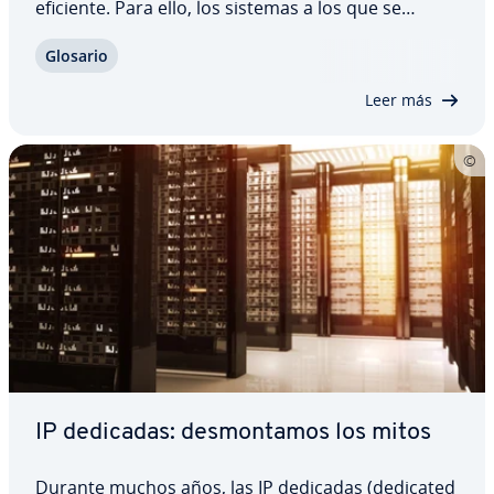
eficiente. Para ello, los sistemas a los que se
accede deben ser parte del mismo grupo. En las
Glosario
redes IPv4 la or­ga­ni­za­ción y la gestión de dichos
grupos se basa en el Internet group…
Leer más
IP dedicadas: de­s­mo­n­ta­mos los mitos
Durante muchos años, las IP dedicadas (dedicated