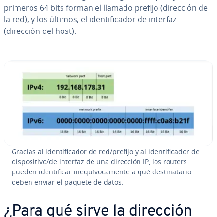
primeros 64 bits forman el llamado prefijo (dirección de
la red), y los últimos, el ide­n­ti­fi­ca­dor de interfaz
(dirección del host).
Gracias al ide­n­ti­fi­ca­dor de red/prefijo y al ide­n­ti­fi­ca­dor de
di­s­po­si­ti­vo/de interfaz de una dirección IP, los routers
pueden ide­n­ti­fi­car ine­quí­vo­ca­me­n­te a qué de­s­ti­na­ta­rio
deben enviar el paquete de datos.
¿Para qué sirve la dirección