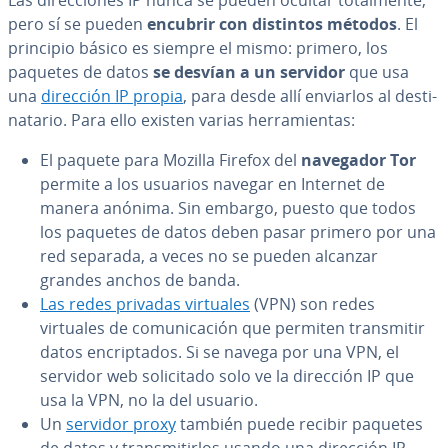
pero sí se pueden
encubrir con distintos métodos
. El
principio básico es siempre el mismo: primero, los
paquetes de datos
se desvían a un servidor
que usa
una
dirección IP propia
, para desde allí enviarlos al de­s­ti­
na­ta­rio. Para ello existen varias he­rra­mie­n­tas:
El paquete para Mozilla Firefox del
navegador Tor
permite a los usuarios navegar en Internet de
manera anónima. Sin embargo, puesto que todos
los paquetes de datos deben pasar primero por una
red separada, a veces no se pueden alcanzar
grandes anchos de banda.
Las redes privadas virtuales
(VPN) son redes
virtuales de co­mu­ni­ca­ción que permiten tra­n­s­mi­tir
datos en­cri­p­ta­dos. Si se navega por una VPN, el
servidor web so­li­ci­ta­do solo ve la dirección IP que
usa la VPN, no la del usuario.
Un
servidor proxy
también puede recibir paquetes
de datos y tra­n­s­mi­ti­r­los usando una dirección IP