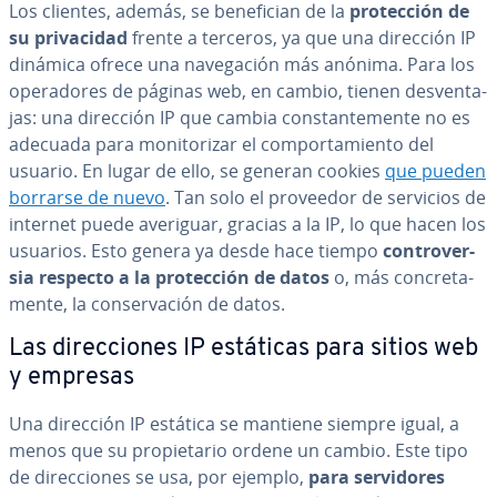
Los clientes, además, se be­ne­fi­cian de la
pro­te­c­ción de
su pri­va­ci­dad
frente a terceros, ya que una dirección IP
dinámica ofrece una na­ve­ga­ción más anónima. Para los
ope­ra­do­res de páginas web, en cambio, tienen de­s­ve­n­ta­
jas: una dirección IP que cambia co­n­s­ta­n­te­me­n­te no es
adecuada para mo­ni­to­ri­zar el co­m­po­r­ta­mie­n­to del
usuario. En lugar de ello, se generan cookies
que pueden
borrarse de nuevo
. Tan solo el proveedor de servicios de
internet puede averiguar, gracias a la IP, lo que hacen los
usuarios. Esto genera ya desde hace tiempo
co­n­tro­ve­r­
sia respecto a la pro­te­c­ción de datos
o, más co­n­cre­ta­
me­n­te, la co­n­se­r­va­ción de datos.
Las di­re­c­cio­nes IP estáticas para sitios web
y empresas
Una dirección IP estática se mantiene siempre igual, a
menos que su pro­pie­ta­rio ordene un cambio. Este tipo
de di­re­c­cio­nes se usa, por ejemplo,
para se­r­vi­do­res