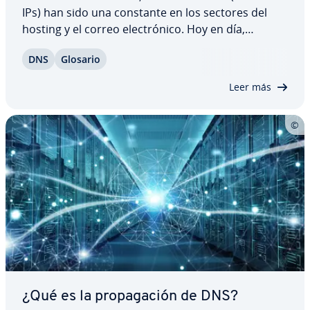
IPs) han sido una constante en los sectores del
hosting y el correo ele­c­tró­ni­co. Hoy en día,
muchos servicios también ofrecen la po­si­bi­li­dad
DNS
Glosario
de elegir una dirección de IP dedicada para tus
proyectos. Pero ¿es este tipo de dirección…
Leer más
¿Qué es la pro­pa­ga­ción de DNS?