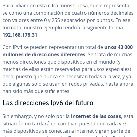
Para lidiar con esta cifra mo­n­s­truo­sa, suele re­pre­se­n­tar­
se como una co­m­bi­na­ción de cuatro números decimales
con valores entre 0 y 255 separados por puntos. En ese
formato, nuestro ejemplo tendría la siguiente forma:
192.168.178.31
.
Con IPv4 se pueden re­pre­se­n­tar un total de
unos 43 000
millones de di­re­c­cio­nes di­fe­re­n­tes
. Se trata de muchas
menos di­re­c­cio­nes que di­s­po­si­ti­vos en el mundo (y
muchas de ellas están re­se­r­va­das para usos es­pe­cia­les)
pero, puesto que nunca se necesitan todas a la vez, y ya
que algunas solo se usan en redes privadas, hasta ahora
han sido más que su­fi­cie­n­tes.
Las di­re­c­cio­nes Ipv6 del futuro
Sin embargo, y no solo por la
internet de las cosas
, esta
situación no tardará en cambiar: puesto que cada vez
más di­s­po­si­ti­vos se conectan a Internet y gran parte de