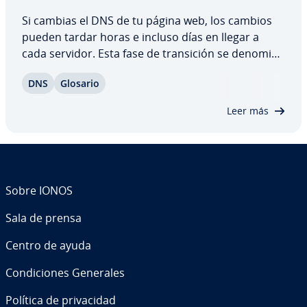
Si cambias el DNS de tu página web, los cambios
pueden tardar horas e incluso días en llegar a
cada servidor. Esta fase de tra­n­si­ción se denomina
pro­pa­ga­ción de DNS. Te ex­pli­ca­mos qué es, por
DNS
Glosario
qué se produce y cómo puedes comprobar su
estado.
Leer más
Sobre IONOS
Sala de prensa
Centro de ayuda
Co­n­di­cio­nes Generales
Política de pri­va­ci­dad