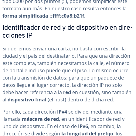
tipo 0000 por dos puntos (::), podemos si­m­pli­fi­car este
formato aún más. En nuestro caso resulta entonces la
forma si­m­pli­fi­ca­da
::ffff:c0a8:b21f
.
Ide­n­ti­fi­ca­dor de red y de di­s­po­si­ti­vo en di­re­
c­cio­nes IP
Si queremos enviar una carta, no basta con escribir la
ciudad y el país del de­s­ti­na­ta­rio. Para que una dirección
esté completa, también ne­ce­si­ta­mos la calle, el número
de portal e incluso puede que el piso. Lo mismo ocurre
con la tra­n­s­mi­sión de datos: para que un paquete de
datos llegue al lugar correcto, la dirección IP no solo
debe hacer re­fe­re­n­cia a la
red
en cuestión, sino también
al
di­s­po­si­ti­vo final
(el host) dentro de dicha red.
Por ello, cada dirección
IPv4
se divide, mediante una
llamada
máscara de red
, en un ide­n­ti­fi­ca­dor de red y
uno de di­s­po­si­ti­vo. En el caso de
IPv6
, en cambio, la
dirección se divide según
la longitud del prefijo
: los