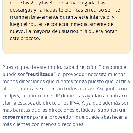
entre las 2 h y las 3 h de la madrugada. Las
descargas y llamadas te­le­fó­ni­cas en curso se in­te­
rru­m­pen bre­ve­me­n­te durante este intervalo, y
luego el router se conecta in­me­dia­ta­me­n­te de
nuevo. La mayoría de usuarios ni siquiera notan
este proceso.
Puesto que, de este modo, cada dirección IP di­s­po­ni­ble
puede ser “
re­uti­li­za­da
”, el proveedor necesita muchas
menos di­re­c­cio­nes que clientes tenga puesto que, al fin y
al cabo, nunca se conectan todos a la vez. Así, junto con
las Ipv6, las di­re­c­cio­nes IP dinámicas ayudan a co­n­tra­rre­
s­tar la escasez de di­re­c­cio­nes IPv4. Y, ya que además son
más baratas que las di­re­c­cio­nes estáticas, suponen
un
coste menor
para el proveedor, que puede abastecer a
más clientes con menos di­re­c­cio­nes.