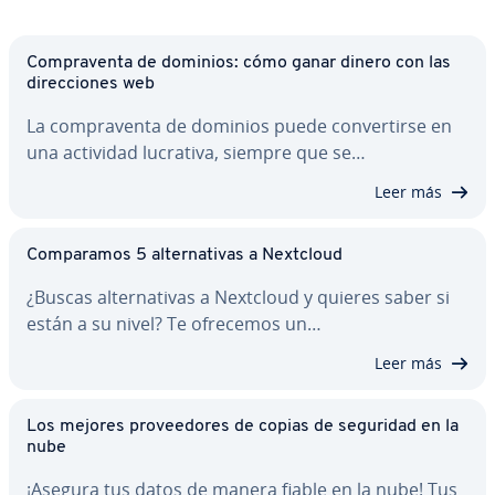
Co­m­pra­ve­n­ta de dominios: cómo ganar dinero con las
di­re­c­cio­nes web
La co­m­pra­ve­n­ta de dominios puede co­n­ve­r­ti­r­se en
una actividad lucrativa, siempre que se…
Leer más
Co­m­pa­ra­mos 5 al­te­r­na­ti­vas a Nextcloud
¿Buscas al­te­r­na­ti­vas a Nextcloud y quieres saber si
están a su nivel? Te ofrecemos un…
Leer más
Los mejores pro­vee­do­res de copias de seguridad en la
nube
¡Asegura tus datos de manera fiable en la nube! Tus