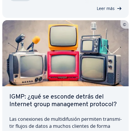
de paquetes de datos. ¿Qué hay…
Leer más
IGMP: ¿qué se esconde detrás del
Internet group ma­na­ge­me­nt protocol?
Las co­ne­xio­nes de mu­l­ti­di­fu­sión permiten tra­n­s­mi­
tir flujos de datos a muchos clientes de forma