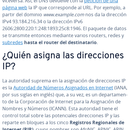
viceversa. Así, el DNS devuelve con la
petición de una
página web
la IP que co­rre­s­po­n­de al URL. Por ejemplo, a
partir del dominio
www.example.com
nos da la dirección
IPv4 93.184.216.34 o la dirección IPv6
2606:2800:220:1:248:1893:25c8:1946. El paquete de datos
se transmite entonces mediante varios routers, redes y
subredes
hasta el router del de­s­ti­na­ta­rio
.
¿Quién asigna las di­re­c­cio­nes
IP?
La autoridad suprema en la asi­g­na­ción de di­re­c­cio­nes IP
es la
Autoridad de Números Asignados en Internet
(IANA,
por sus siglas en inglés) que, a su vez, es un de­pa­r­ta­me­n­
to de la Co­r­po­ra­ción de Internet para la Asi­g­na­ción de
Nombres y Números (ICANN). Esta autoridad tiene el
control total sobre las po­te­n­cia­les di­re­c­cio­nes IP y las
reparte en bloques a los cinco
Registros Re­gio­na­les de
Internet (RIR)
, cuyos nombres son AfriNIC, APNIC, ARIN,