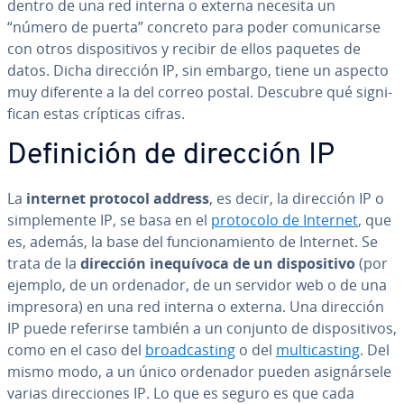
dentro de una red interna o externa necesita un
“número de puerta” concreto para poder co­mu­ni­car­se
con otros di­s­po­si­ti­vos y recibir de ellos paquetes de
datos. Dicha dirección IP, sin embargo, tiene un aspecto
muy diferente a la del correo postal. Descubre qué si­g­ni­
fi­can estas crípticas cifras.
De­fi­ni­ción de dirección IP
La
internet protocol address
, es decir, la dirección IP o
si­m­ple­me­n­te IP, se basa en el
protocolo de Internet
, que
es, además, la base del fu­n­cio­na­mie­n­to de Internet. Se
trata de la
dirección ine­quí­vo­ca de un di­s­po­si­ti­vo
(por
ejemplo, de un ordenador, de un servidor web o de una
impresora) en una red interna o externa. Una dirección
IP puede referirse también a un conjunto de di­s­po­si­ti­vos,
como en el caso del
broa­d­ca­s­ti­ng
o del
mu­l­ti­ca­s­ti­ng
. Del
mismo modo, a un único ordenador pueden asi­g­nár­se­le
varias di­re­c­cio­nes IP. Lo que es seguro es que cada