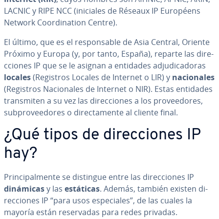
LACNIC y RIPE NCC (iniciales de Réseaux IP Européens
Network Coor­di­na­tion Centre).
El último, que es el re­s­po­n­sa­ble de Asia Central, Oriente
Próximo y Europa (y, por tanto, España), reparte las di­re­
c­cio­nes IP que se le asignan a entidades ad­ju­di­ca­do­ras
locales
(Registros Locales de Internet o LIR) y
na­cio­na­les
(Registros Na­cio­na­les de Internet o NIR). Estas entidades
tra­n­s­mi­ten a su vez las di­re­c­cio­nes a los pro­vee­do­res,
su­b­pro­vee­do­res o di­re­c­ta­me­n­te al cliente final.
¿Qué tipos de di­re­c­cio­nes IP
hay?
Pri­n­ci­pa­l­me­n­te se distingue entre las di­re­c­cio­nes IP
dinámicas
y las
estáticas
. Además, también existen di­
re­c­cio­nes IP “para usos es­pe­cia­les”, de las cuales la
mayoría están re­se­r­va­das para redes privadas.