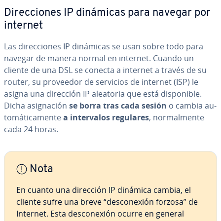
Di­re­c­cio­nes IP dinámicas para navegar por
internet
Las di­re­c­cio­nes IP dinámicas se usan sobre todo para
navegar de manera normal en internet. Cuando un
cliente de una DSL se conecta a internet a través de su
router, su proveedor de servicios de internet (ISP) le
asigna una dirección IP aleatoria que está di­s­po­ni­ble.
Dicha asi­g­na­ción
se borra tras cada sesión
o cambia au­
to­má­ti­ca­me­n­te
a in­te­r­va­los regulares
, no­r­ma­l­me­n­te
cada 24 horas.
Nota
En cuanto una dirección IP dinámica cambia, el
cliente sufre una breve “de­s­co­ne­xión forzosa” de
Internet. Esta de­s­co­ne­xión ocurre en general