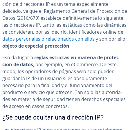
ción de di­re­c­cio­nes IP es un tema es­pe­cia­l­me­n­te
delicado, ya que el Re­gla­me­n­to General de Pro­te­c­ción de
Datos (2016/679) establece de­fi­ni­ti­va­me­n­te lo siguiente:
las di­re­c­cio­nes IP, tanto las estáticas como las dinámicas,
se co­n­si­de­ran, por así decirlo, ide­n­ti­fi­ca­do­res online de
datos pe­r­so­na­les o re­la­cio­na­dos con ellos
y son por ello
objeto de especial pro­te­c­ción
.
Eso da lugar a
reglas estrictas en materia de pro­te­c­
ción de datos
, por ejemplo, en eCommerce. De este
modo, los ope­ra­do­res de páginas web solo pueden
guardar la IP de un usuario si es ab­so­lu­ta­me­n­te
necesario para la finalidad y el fu­n­cio­na­mie­n­to del
producto o servicio que ofrecen. Tan solo las au­to­ri­da­
des en materia de seguridad tienen derechos es­pe­cia­les
de acceso en casos concretos.
¿Se puede ocultar una dirección IP?
Las di­re­c­cio­nes IP nunca se pueden ocultar to­ta­l­me­n­te,