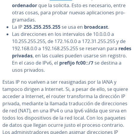
ordenador
que la solicita. Esto es necesario, entre
otras cosas, para probar nuevas apli­ca­cio­nes pro­
gra­ma­das.
La IP
255.255.255.255
se usa en
broadcast
.
Las di­re­c­cio­nes en los in­te­r­va­los de 10.0.0.0 a
10.255.255.255, de 172.16.0.0 a 172.31.255.255 y de
192.168.0.0 a 192.168.255.255
se reservan para
redes
privadas
, en las cuales pueden usarse sin registro.
En el caso de IPv6, el
prefijo fc00::/7
se destina a
usos privados.
Estas IP no vuelven a ser reasi­g­na­das por la IANA y
tampoco dirigen a Internet. Si, a pesar de ello, se quiere
acceder a Internet, el router tra­n­s­fo­r­ma la dirección IP
privada, mediante la llamada tra­du­c­ción de di­re­c­cio­nes
de red (NAT), en una IPv4 o una Ipv6 válida que sirva en
todos los di­s­po­si­ti­vos de la red local. Con los paquetes
de datos que llegan ocurre justo el proceso contrario.
Los ad­mi­ni­s­tra­do­res pueden asignar di­re­c­cio­nes IP