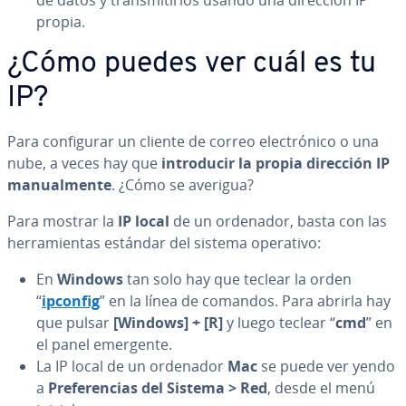
propia.
¿Cómo puedes ver cuál es tu
IP?
Para co­n­fi­gu­rar un cliente de correo ele­c­tró­ni­co o una
nube, a veces hay que
in­tro­du­cir la propia dirección IP
ma­nua­l­me­n­te
. ¿Cómo se averigua?
Para mostrar la
IP local
de un ordenador, basta con las
he­rra­mie­n­tas estándar del sistema operativo:
En
Windows
tan solo hay que teclear la orden
“
ipconfig
” en la línea de comandos. Para abrirla hay
que pulsar
[Windows] + [R]
y luego teclear “
cmd
” en
el panel emergente.
La IP local de un ordenador
Mac
se puede ver yendo
a
Pre­fe­re­n­cias del Sistema > Red
, desde el menú