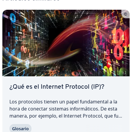
¿Qué es el Internet Protocol (IP)?
Los pro­to­co­los tienen un papel fu­n­da­me­n­tal a la
hora de conectar sistemas in­fo­r­má­ti­cos. De esta
manera, por ejemplo, el Internet Protocol, que fue
publicado en una primera es­pe­ci­fi­ca­ción en 1981,
Glosario
es una parte esencial para los envíos y recepción