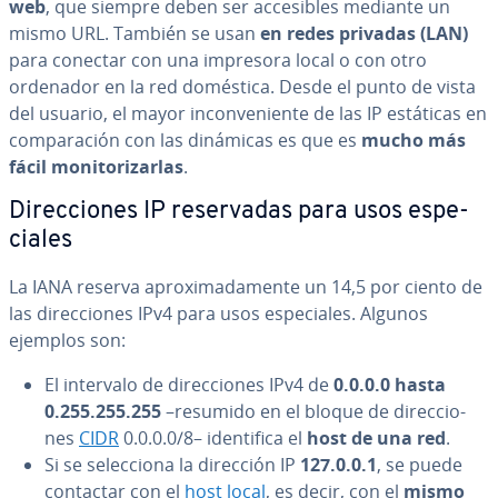
web
, que siempre deben ser ac­ce­si­bles mediante un
mismo URL. También se usan
en redes privadas (LAN)
para conectar con una impresora local o con otro
ordenador en la red doméstica. Desde el punto de vista
del usuario, el mayor in­co­n­ve­nie­n­te de las IP estáticas en
co­m­pa­ra­ción con las dinámicas es que es
mucho más
fácil mo­ni­to­ri­zar­las
.
Di­re­c­cio­nes IP re­se­r­va­das para usos es­pe­
cia­les
La IANA reserva apro­xi­ma­da­me­n­te un 14,5 por ciento de
las di­re­c­cio­nes IPv4 para usos es­pe­cia­les. Algunos
ejemplos son:
El intervalo de di­re­c­cio­nes IPv4 de
0.0.0.0 hasta
0.255.255.255
–resumido en el bloque de di­re­c­cio­
nes
CIDR
0.0.0.0/8– ide­n­ti­fi­ca el
host de una red
.
Si se se­le­c­cio­na la dirección IP
127.0.0.1
, se puede
contactar con el
host local
, es decir, con el
mismo