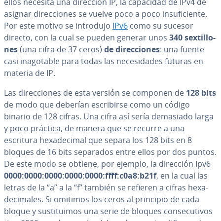
ellos necesita una dirección IP, la capacidad de IPv4 de
asignar di­re­c­cio­nes se vuelve poco a poco in­su­fi­cie­n­te.
Por este motivo se introdujo
IPv6
como su sucesor
directo, con la cual se pueden generar unos
340 se­x­ti­llo­
nes
(una cifra de 37 ceros)
de di­re­c­cio­nes
: una fuente
casi inago­ta­ble para todas las ne­ce­si­da­des futuras en
materia de IP.
Las di­re­c­cio­nes de esta versión se componen de
128 bits
de modo que deberían es­cri­bi­r­se como un código
binario de 128 cifras. Una cifra así sería demasiado larga
y poco práctica, de manera que se recurre a una
escritura he­xa­de­ci­mal que separa los 128 bits en 8
bloques de 16 bits separados entre ellos por dos puntos.
De este modo se obtiene, por ejemplo, la dirección Ipv6
0000:0000:0000:0000:0000:ffff:c0a8:b21f
, en la cual las
letras de la “a” a la “f” también se refieren a cifras he­xa­
de­ci­ma­les. Si omitimos los ceros al principio de cada
bloque y su­s­ti­tui­mos una serie de bloques co­n­se­cu­ti­vos