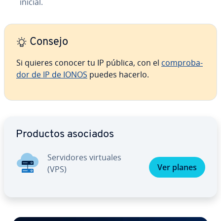
inicial.
Consejo
Si quieres conocer tu IP pública, con el
co­m­pro­ba­
dor de IP de IONOS
puedes hacerlo.
Ir al menú principal
Productos asociados
Se­r­vi­do­res virtuales
Ver planes
(VPS)