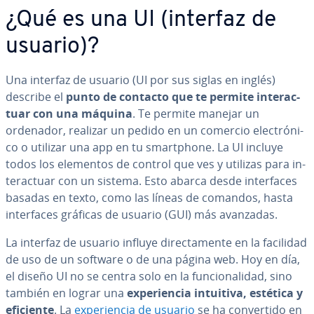
¿Qué es una UI (interfaz de
usuario)?
Una interfaz de usuario (UI por sus siglas en inglés)
describe el
punto de contacto que te permite in­ter­ac­
tuar con una máquina
. Te permite manejar un
ordenador, realizar un pedido en un comercio ele­c­tró­ni­
co o utilizar una app en tu sma­r­t­pho­ne. La UI incluye
todos los elementos de control que ves y utilizas para in­
ter­ac­tuar con un sistema. Esto abarca desde in­te­r­fa­ces
basadas en texto, como las líneas de comandos, hasta
in­te­r­fa­ces gráficas de usuario (GUI) más avanzadas.
La interfaz de usuario influye di­re­c­ta­me­n­te en la facilidad
de uso de un software o de una página web. Hoy en día,
el diseño UI no se centra solo en la fu­n­cio­na­li­dad, sino
también en lograr una
ex­pe­rie­n­cia intuitiva, estética y
eficiente
. La
ex­pe­rie­n­cia de usuario
se ha co­n­ve­r­ti­do en