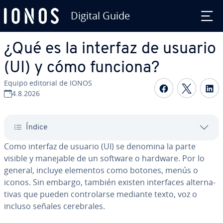
Digital Guide
Saltar al contenido principal
¿Qué es la interfaz de usuario
(UI) y cómo funciona?
Equipo editorial de IONOS
Compartir 
Compar
C
4.8.2026
Índice
Como interfaz de usuario (UI) se denomina la parte
visible y manejable de un software o hardware. Por lo
general, incluye elementos como botones, menús o
iconos. Sin embargo, también existen in­te­r­fa­ces al­te­r­na­
ti­vas que pueden co­n­tro­lar­se mediante texto, voz o
incluso señales ce­re­bra­les.