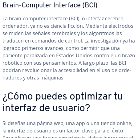
Brain-Computer Interface (BCI)
La brain-computer interface (BCI), o interfaz cerebro-
ordenador, ya no es ciencia ficción. Mediante ele­c­tro­dos
se miden las señales ce­re­bra­les y los al­go­ri­t­mos las
traducen en comandos de control. La in­ve­s­ti­ga­ción ya ha
logrado primeros avances, como permitir que una
paciente pa­ra­li­za­da en Estados Unidos controle un brazo
robótico con sus pe­n­sa­mie­n­tos. A largo plazo, las BCI
podrían re­vo­lu­cio­nar la ac­ce­si­bi­li­dad en el uso de or­de­
na­do­res y otras máquinas.
¿Cómo puedes optimizar tu
interfaz de usuario?
Si diseñas una página web, una app o una tienda online,
la interfaz de usuario es un factor clave para el éxito.