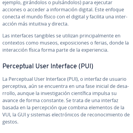
ejemplo, gi­rá­n­do­los o pu­l­sá­n­do­los) para ejecutar
acciones o acceder a in­fo­r­ma­ción digital. Este enfoque
conecta el mundo físico con el digital y facilita una in­ter­
ac­ción más intuitiva y directa.
Las in­te­r­fa­ces tangibles se utilizan pri­n­ci­pa­l­me­n­te en
contextos como museos, ex­po­si­cio­nes o ferias, donde la
in­ter­ac­ción física forma parte de la ex­pe­rie­n­cia.
Pe­r­ce­p­tual User Interface (PUI)
La Pe­r­ce­p­tual User Interface (PUI), o interfaz de usuario
pe­r­ce­p­ti­va, aún se encuentra en una fase inicial de de­sa­
rro­llo, aunque la in­ve­s­ti­ga­ción cie­n­tí­fi­ca impulsa su
avance de forma constante. Se trata de una interfaz
basada en la pe­r­ce­p­ción que combina elementos de la
VUI, la GUI y sistemas ele­c­tró­ni­cos de re­co­no­ci­mie­n­to de
gestos.