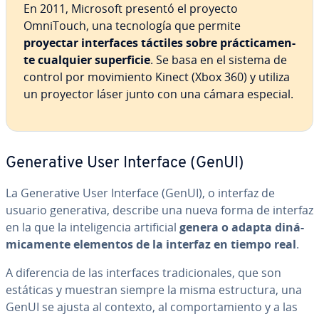
En 2011, Microsoft presentó el proyecto
OmniTouch, una te­c­no­lo­gía que permite
proyectar in­te­r­fa­ces táctiles sobre prá­c­ti­ca­me­n­
te cualquier su­pe­r­fi­cie
. Se basa en el sistema de
control por mo­vi­mie­n­to Kinect (Xbox 360) y utiliza
un proyector láser junto con una cámara especial.
Ge­ne­ra­ti­ve User Interface (GenUI)
La Ge­ne­ra­ti­ve User Interface (GenUI), o interfaz de
usuario ge­ne­ra­ti­va, describe una nueva forma de interfaz
en la que la in­te­li­ge­n­cia ar­ti­fi­cial
genera o adapta di­ná­
mi­ca­me­n­te elementos de la interfaz en tiempo real
.
A di­fe­re­n­cia de las in­te­r­fa­ces tra­di­cio­na­les, que son
estáticas y muestran siempre la misma es­tru­c­tu­ra, una
GenUI se ajusta al contexto, al co­m­po­r­ta­mie­n­to y a las