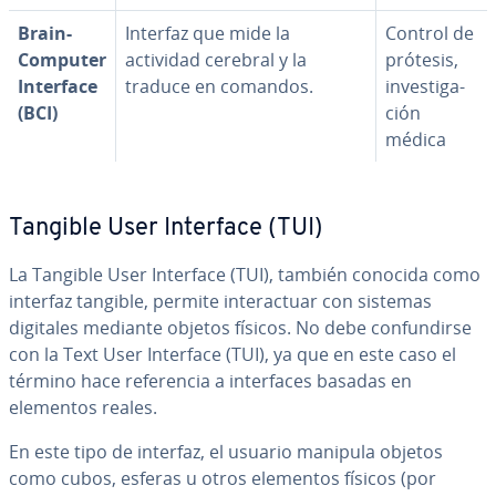
Brain-
Interfaz que mide la
Control de
Computer
actividad cerebral y la
prótesis,
Interface
traduce en comandos.
in­ve­s­ti­ga­
(BCI)
ción
médica
Tangible User Interface (TUI)
La Tangible User Interface (TUI), también conocida como
interfaz tangible, permite in­ter­ac­tuar con sistemas
digitales mediante objetos físicos. No debe co­n­fu­n­di­r­se
con la Text User Interface (TUI), ya que en este caso el
término hace re­fe­re­n­cia a in­te­r­fa­ces basadas en
elementos reales.
En este tipo de interfaz, el usuario manipula objetos
como cubos, esferas u otros elementos físicos (por