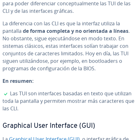
para poder di­fe­re­n­ciar co­n­ce­p­tua­l­me­n­te las TUI de las
CLI y de las in­te­r­fa­ces gráficas.
La di­fe­re­n­cia con las CLI es que la interfaz utiliza la
pantalla
de forma completa y no orientada a líneas
.
No obstante, sigue eje­cu­tá­n­do­se en modo texto. En
sistemas clásicos, estas in­te­r­fa­ces solían trabajar con
conjuntos de ca­ra­c­te­res limitados. Hoy en día, las TUI
siguen uti­li­zá­n­do­se, por ejemplo, en bootloa­de­rs o
programas de co­n­fi­gu­ra­ción de la BIOS.
En resumen:
✓
Las TUI son in­te­r­fa­ces basadas en texto que utilizan
toda la pantalla y permiten mostrar más ca­ra­c­te­res que
las CLI.
Graphical User Interface (GUI)
La
Graphical User Interface (GUI)
, o interfaz gráfica de