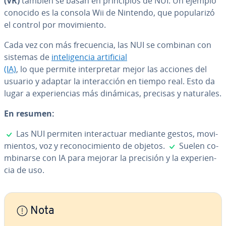
(VR)
también se basan en pri­n­ci­pios de NUI. Un ejemplo
conocido es la consola Wii de Nintendo, que po­pu­la­ri­zó
el control por mo­vi­mie­n­to.
Cada vez con más fre­cue­n­cia, las NUI se combinan con
sistemas de
in­te­li­ge­n­cia ar­ti­fi­cial
(IA)
, lo que permite in­te­r­pre­tar mejor las acciones del
usuario y adaptar la in­ter­ac­ción en tiempo real. Esto da
lugar a ex­pe­rie­n­cias más dinámicas, precisas y naturales.
En resumen:
✓
Las NUI permiten in­ter­ac­tuar mediante gestos, mo­vi­
✓
mie­n­tos, voz y re­co­no­ci­mie­n­to de objetos.
Suelen co­
m­bi­nar­se con IA para mejorar la precisión y la ex­pe­rie­n­
cia de uso.
Nota