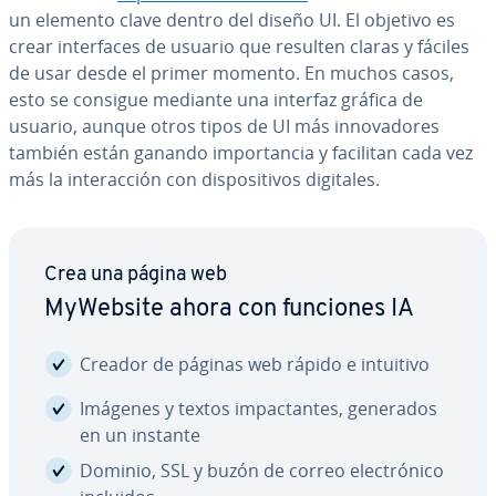
un elemento clave dentro del diseño UI. El objetivo es
crear in­te­r­fa­ces de usuario que resulten claras y fáciles
de usar desde el primer momento. En muchos casos,
esto se consigue mediante una interfaz gráfica de
usuario, aunque otros tipos de UI más in­no­va­do­res
también están ganando im­po­r­ta­n­cia y facilitan cada vez
más la in­ter­ac­ción con di­s­po­si­ti­vos digitales.
Crea una página web
MyWebsite ahora con funciones IA
Creador de páginas web rápido e intuitivo
Imágenes y textos im­pa­c­ta­n­tes, generados
en un instante
Dominio, SSL y buzón de correo ele­c­tró­ni­co