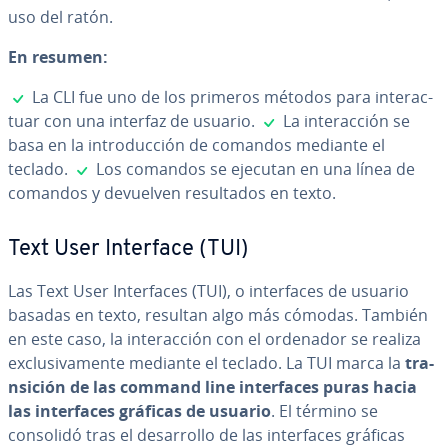
uso del ratón.
En resumen:
✓
La CLI fue uno de los primeros métodos para in­ter­ac­
✓
tuar con una interfaz de usuario.
La in­ter­ac­ción se
basa en la in­tro­du­c­ción de comandos mediante el
✓
teclado.
Los comandos se ejecutan en una línea de
comandos y devuelven re­su­l­ta­dos en texto.
Text User Interface (TUI)
Las Text User In­te­r­fa­ces (TUI), o in­te­r­fa­ces de usuario
basadas en texto, resultan algo más cómodas. También
en este caso, la in­ter­ac­ción con el ordenador se realiza
ex­clu­si­va­me­n­te mediante el teclado. La TUI marca la
tra­
n­si­ción de las command line in­te­r­fa­ces puras hacia
las in­te­r­fa­ces gráficas de usuario
. El término se
consolidó tras el de­sa­rro­llo de las in­te­r­fa­ces gráficas