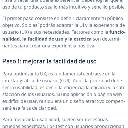
Para ofrecer una buena ex­pe­rie­n­cia, debes lograr que el
uso de tu producto sea lo más intuitivo y sencillo posible.
El primer paso consiste en definir cla­ra­me­n­te tu público
objetivo. Solo así podrás adaptar la UI y la ex­pe­rie­n­cia de
usuario (UX) a sus ne­ce­si­da­des. Factores como la
fu­n­cio­
na­li­dad, la facilidad de uso y la estética
son de­te­r­mi­
na­n­tes para crear una ex­pe­rie­n­cia positiva.
Paso 1: mejorar la facilidad de uso
Para optimizar la UX, es fu­n­da­me­n­tal centrarse en la
interfaz gráfica de usuario (GUI). Aquí, la prioridad debe
ser la usa­bi­li­dad, es decir, la efi­cie­n­cia, la eficacia y la sa­ti­
s­fa­c­ción de los usuarios. Si una apli­ca­ción o página web
es difícil de usar, ni siquiera un diseño atractivo co­m­pe­n­
sa­rá esa falta de claridad.
Para mejorar la usa­bi­li­dad, suelen ser ne­ce­sa­rias
pruebas es­pe­cí­fi­cas. Los test con usuarios pro­po­r­cio­nan