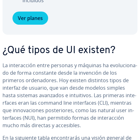
incluidos
Ver planes
¿Qué tipos de UI existen?
La in­ter­ac­ción entre personas y máquinas ha evo­lu­cio­na­
do de forma constante desde la invención de los
primeros or­de­na­do­res. Hoy existen distintos tipos de
interfaz de usuario, que van desde modelos simples
hasta sistemas avanzados e in­tui­ti­vos. Las primeras in­te­
r­fa­ces eran las command line in­te­r­fa­ces (CLI), mientras
que in­no­va­cio­nes po­s­te­rio­res, como las natural user in­
te­r­fa­ces (NUI), han permitido formas de in­ter­ac­ción
mucho más directas y ac­ce­si­bles.
En la siguiente tabla en­co­n­tra­rás una visión general de