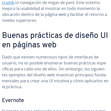
cru­mb
(o na­ve­ga­ción de migas de pan). Este sistema
mejora la usa­bi­li­dad al mostrar en todo momento la
ubicación dentro de la página web y facilitar el retorno a
niveles su­pe­rio­res.
Buenas prácticas de diseño UI
en páginas web
Dado que existen numerosos tipos de in­te­r­fa­ces de
usuario, no es posible enumerar buenas prácticas es­pe­
cí­fi­cas para cada uno de ellos. Sin embargo, los si­guie­n­
tes ejemplos del diseño web muestran pri­n­ci­pios fu­n­da­
me­n­ta­les para crear una UI intuitiva y cómo apli­car­los en
la práctica.
Evernote