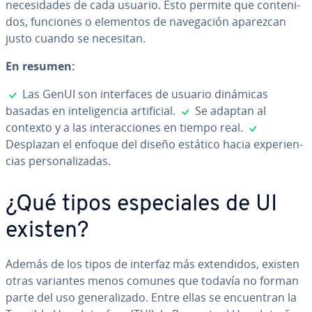
ne­ce­si­da­des de cada usuario. Esto permite que co­n­te­ni­
dos, funciones o elementos de na­ve­ga­ción aparezcan
justo cuando se necesitan.
En resumen:
✓
Las GenUI son in­te­r­fa­ces de usuario dinámicas
✓
basadas en in­te­li­ge­n­cia ar­ti­fi­cial.
Se adaptan al
✓
contexto y a las in­ter­ac­cio­nes en tiempo real.
Desplazan el enfoque del diseño estático hacia ex­pe­rie­n­
cias pe­r­so­na­li­za­das.
¿Qué tipos es­pe­cia­les de UI
existen?
Además de los tipos de interfaz más ex­te­n­di­dos, existen
otras variantes menos comunes que todavía no forman
parte del uso ge­ne­ra­li­za­do. Entre ellas se en­cue­n­tran la