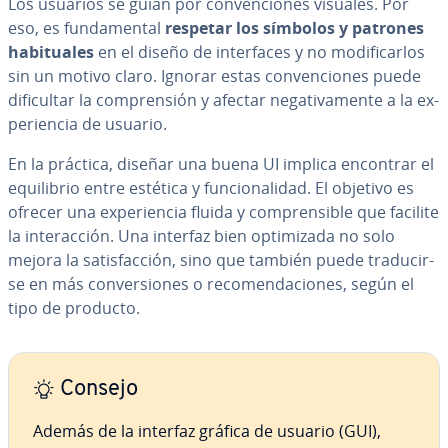
Los usuarios se guían por co­n­ve­n­cio­nes visuales. Por
eso, es fu­n­da­me­n­tal
respetar los símbolos y patrones
ha­bi­tua­les
en el diseño de in­te­r­fa­ces y no mo­di­fi­car­los
sin un motivo claro. Ignorar estas co­n­ve­n­cio­nes puede
di­fi­cu­l­tar la co­m­pre­n­sión y afectar ne­ga­ti­va­me­n­te a la ex­
pe­rie­n­cia de usuario.
En la práctica, diseñar una buena UI implica encontrar el
equi­li­brio entre estética y fu­n­cio­na­li­dad. El objetivo es
ofrecer una ex­pe­rie­n­cia fluida y co­m­pre­n­si­ble que facilite
la in­ter­ac­ción. Una interfaz bien op­ti­mi­za­da no solo
mejora la sa­ti­s­fa­c­ción, sino que también puede tra­du­ci­r­
se en más co­n­ve­r­sio­nes o re­co­me­n­da­cio­nes, según el
tipo de producto.
Consejo
Además de la interfaz gráfica de usuario (GUI),