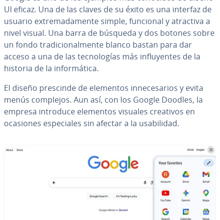
UI eficaz. Una de las claves de su éxito es una interfaz de
usuario ex­tre­ma­da­me­n­te simple, funcional y atractiva a
nivel visual. Una barra de búsqueda y dos botones sobre
un fondo tra­di­cio­na­l­me­n­te blanco bastan para dar
acceso a una de las te­c­no­lo­gías más in­flu­ye­n­tes de la
historia de la in­fo­r­má­ti­ca.
El diseño prescinde de elementos in­ne­ce­sa­rios y evita
menús complejos. Aun así, con los Google Doodles, la
empresa introduce elementos visuales creativos en
ocasiones es­pe­cia­les sin afectar a la usa­bi­li­dad.