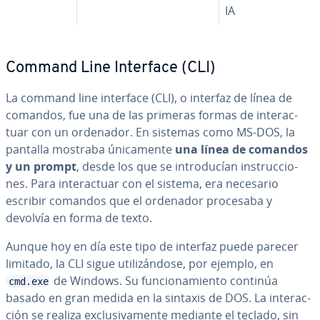
IA
Command Line Interface (CLI)
La command line interface (CLI), o interfaz de línea de
comandos, fue una de las primeras formas de in­ter­ac­
tuar con un ordenador. En sistemas como MS-DOS, la
pantalla mostraba úni­ca­me­n­te
una línea de comandos
y un prompt
, desde los que se in­tro­du­cían in­s­tru­c­cio­
nes. Para in­ter­ac­tuar con el sistema, era necesario
escribir comandos que el ordenador procesaba y
devolvía en forma de texto.
Aunque hoy en día este tipo de interfaz puede parecer
limitado, la CLI sigue uti­li­zá­n­do­se, por ejemplo, en
de Windows. Su fu­n­cio­na­mie­n­to continúa
cmd.exe
basado en gran medida en la sintaxis de DOS. La in­ter­ac­
ción se realiza ex­clu­si­va­me­n­te mediante el teclado, sin