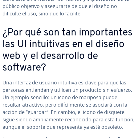
público objetivo y ase­gu­rar­te de que el diseño no
dificulte el uso, sino que lo facilite.
¿Por qué son tan im­po­r­ta­n­tes
las UI in­tui­ti­vas en el diseño
web y el de­sa­rro­llo de
software?
Una interfaz de usuario intuitiva es clave para que las
personas entiendan y utilicen un producto sin esfuerzo.
Un ejemplo sencillo: un icono de mariposa puede
resultar atractivo, pero di­fí­ci­l­me­n­te se asociará con la
acción de “guardar”. En cambio, el icono de disquete
sigue siendo am­plia­me­n­te re­co­no­ci­do para esta función,
aunque el soporte que re­pre­se­n­ta ya esté obsoleto.