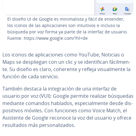
El diseño UI de Google es mi­ni­ma­li­s­ta y fácil de entender;
los iconos de las apli­ca­cio­nes son in­tui­ti­vos e incluso la
búsqueda por voz forma ya parte de la interfaz de usuario.
Fuente: https://www.google.com/?hl=de
Los iconos de apli­ca­cio­nes como YouTube, Noticias o
Maps se de­s­plie­gan con un clic y se ide­n­ti­fi­can fá­ci­l­me­n­
te. Su diseño es claro, coherente y refleja vi­sua­l­me­n­te la
función de cada servicio.
También destaca la in­te­gra­ción de una interfaz de
usuario por voz (VUI): Google permite realizar búsquedas
mediante comandos hablados, es­pe­cia­l­me­n­te desde di­s­
po­si­ti­vos móviles. Con funciones como Voice Match, el
Asistente de Google reconoce la voz del usuario y ofrece
re­su­l­ta­dos más pe­r­so­na­li­za­dos.