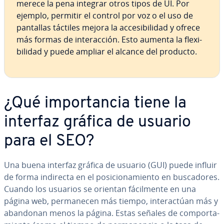
merece la pena integrar otros tipos de UI. Por
ejemplo, permitir el control por voz o el uso de
pantallas táctiles mejora la ac­ce­si­bi­li­dad y ofrece
más formas de in­ter­ac­ción. Esto aumenta la fle­xi­
bi­li­dad y puede ampliar el alcance del producto.
¿Qué im­po­r­ta­n­cia tiene la
interfaz gráfica de usuario
para el SEO?
Una buena interfaz gráfica de usuario (GUI) puede influir
de forma indirecta en el po­si­cio­na­mie­n­to en bu­s­ca­do­res.
Cuando los usuarios se orientan fá­ci­l­me­n­te en una
página web, pe­r­ma­ne­cen más tiempo, in­ter­ac­túan más y
abandonan menos la página. Estas señales de co­m­po­r­ta­