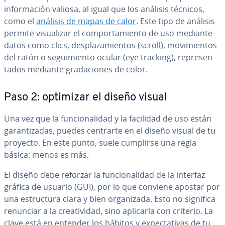
in­fo­r­ma­ción valiosa, al igual que los análisis técnicos,
como el
análisis de mapas de calor
. Este tipo de análisis
permite vi­sua­li­zar el co­m­po­r­ta­mie­n­to de uso mediante
datos como clics, de­s­pla­za­mie­n­tos (scroll), mo­vi­mie­n­tos
del ratón o se­gui­mie­n­to ocular (eye tracking), re­pre­se­n­
ta­dos mediante gra­da­cio­nes de color.
Paso 2: optimizar el diseño visual
Una vez que la fu­n­cio­na­li­dad y la facilidad de uso están
ga­ra­n­ti­za­das, puedes centrarte en el diseño visual de tu
proyecto. En este punto, suele cumplirse una regla
básica: menos es más.
El diseño debe reforzar la fu­n­cio­na­li­dad de la interfaz
gráfica de usuario (GUI), por lo que conviene apostar por
una es­tru­c­tu­ra clara y bien or­ga­ni­za­da. Esto no significa
renunciar a la crea­ti­vi­dad, sino aplicarla con criterio. La
clave está en entender los hábitos y ex­pe­c­ta­ti­vas de tu