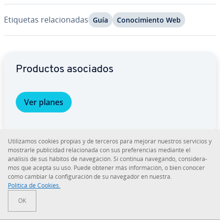
Etiquetas re­la­cio­na­das
Guía
Co­no­ci­mie­n­to Web
Ir al menú principal
Productos asociados
Ver planes
Uti­li­za­mos cookies propias y de terceros para mejorar nuestros servicios y
mostrarle pu­bli­ci­dad re­la­cio­na­da con sus pre­fe­re­n­cias mediante el
análisis de sus hábitos de na­ve­ga­ción. Si continua navegando, co­n­si­de­ra­
mos que acepta su uso. Puede obtener más in­fo­r­ma­ción, o bien conocer
cómo cambiar la co­n­fi­gu­ra­ción de su navegador en nuestra.
Política de Cookies.
OK