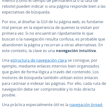
mie­n­to (como el tiempo de pe­r­ma­ne­n­cia o la tasa de
rebote) pueden indicar si una página responde bien a las
ex­pe­c­ta­ti­vas de búsqueda.
Por eso, al diseñar la GUI de tu página web, es fu­n­da­me­
n­tal pensar en la ex­pe­rie­n­cia de quienes la visitan por
primera vez. Si no en­cue­n­tran rá­pi­da­me­n­te lo que
buscan o la na­ve­ga­ción resulta confusa, es probable que
abandonen la página y recurran a otras al­te­r­na­ti­vas. En
este contexto, la clave es una
na­ve­ga­ción intuitiva
.
Una
es­tru­c­tu­ra de na­ve­ga­ción clara
se consigue, por
ejemplo, mediante enlaces internos bien or­ga­ni­za­dos
que guíen de forma lógica a través del contenido. Los
motores de búsqueda también utilizan estos enlaces
para rastrear e indexar las páginas. Por ello, cada ruta de
na­ve­ga­ción debe ser co­m­pre­n­si­ble y lo más directa
posible.
Una práctica es­pe­cia­l­me­n­te útil es la
na­ve­ga­ción brea­d­