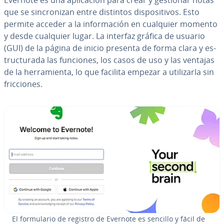
Evernote es una apli­ca­ción para crear y gestionar notas
que se si­n­cro­ni­zan entre distintos di­s­po­si­ti­vos. Esto
permite acceder a la in­fo­r­ma­ción en cualquier momento
y desde cualquier lugar. La interfaz gráfica de usuario
(GUI) de la página de inicio presenta de forma clara y es­
tru­c­tu­ra­da las funciones, los casos de uso y las ventajas
de la he­rra­mie­n­ta, lo que facilita empezar a uti­li­zar­la sin
fri­c­cio­nes.
El fo­r­mu­la­rio de registro de Evernote es sencillo y fácil de