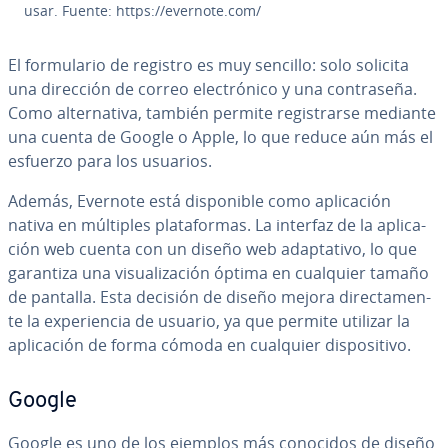
usar. Fuente: https://evernote.com/
El fo­r­mu­la­rio de registro es muy sencillo: solo solicita
una dirección de correo ele­c­tró­ni­co y una co­n­tra­se­ña.
Como al­te­r­na­ti­va, también permite re­gi­s­trar­se mediante
una cuenta de Google o Apple, lo que reduce aún más el
esfuerzo para los usuarios.
Además, Evernote está di­s­po­ni­ble como apli­ca­ción
nativa en múltiples pla­ta­fo­r­mas. La interfaz de la apli­ca­
ción web cuenta con un diseño web ada­p­ta­ti­vo, lo que
garantiza una vi­sua­li­za­ción óptima en cualquier tamaño
de pantalla. Esta decisión de diseño mejora di­re­c­ta­me­n­
te la ex­pe­rie­n­cia de usuario, ya que permite utilizar la
apli­ca­ción de forma cómoda en cualquier di­s­po­si­ti­vo.
Google
Google es uno de los ejemplos más conocidos de diseño