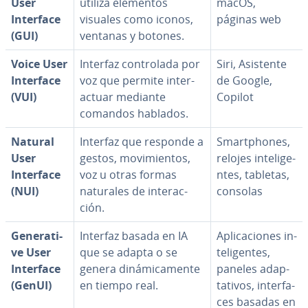
User
utiliza elementos
macOS,
Interface
visuales como iconos,
páginas web
(GUI)
ventanas y botones.
Voice User
Interfaz co­n­tro­la­da por
Siri, Asistente
Interface
voz que permite in­ter­
de Google,
(VUI)
ac­tuar mediante
Copilot
comandos hablados.
Natural
Interfaz que responde a
Sma­r­t­pho­nes,
User
gestos, mo­vi­mie­n­tos,
relojes in­te­li­ge­
Interface
voz u otras formas
n­tes, tabletas,
(NUI)
naturales de in­ter­ac­
consolas
ción.
Ge­ne­ra­ti­
Interfaz basada en IA
Apli­ca­cio­nes in­
ve User
que se adapta o se
te­li­ge­n­tes,
Interface
genera di­ná­mi­ca­me­n­te
paneles ada­p­
(GenUI)
en tiempo real.
ta­ti­vos, in­te­r­fa­
ces basadas en