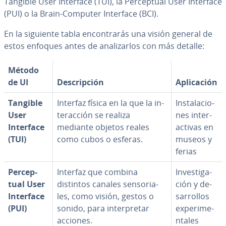
Tangible User Interface (TUI), la Pe­r­ce­p­tual User Interface
(PUI) o la Brain-Computer Interface (BCI).
En la siguiente tabla en­co­n­tra­rás una visión general de
estos enfoques antes de ana­li­zar­los con más detalle:
Método
de UI
De­s­cri­p­ción
Apli­ca­ción
Tangible
Interfaz física en la que la in­
In­s­ta­la­cio­
User
ter­ac­ción se realiza
nes in­ter­
Interface
mediante objetos reales
ac­ti­vas en
(TUI)
como cubos o esferas.
museos y
ferias
Pe­r­ce­p­
Interfaz que combina
In­ve­s­ti­ga­
tual User
distintos canales se­n­so­ria­
ción y de­
Interface
les, como visión, gestos o
sa­rro­llos
(PUI)
sonido, para in­te­r­pre­tar
ex­pe­ri­me­
acciones.
n­ta­les