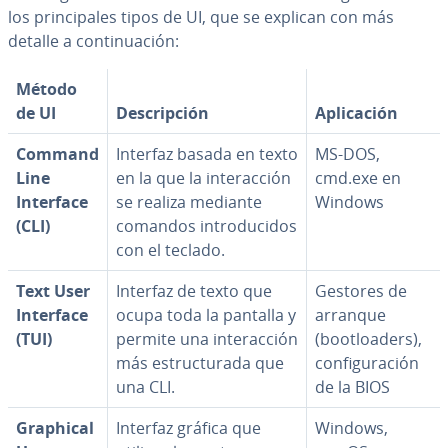
los pri­n­ci­pa­les tipos de UI, que se explican con más
detalle a co­n­ti­nua­ción:
Método
de UI
De­s­cri­p­ción
Apli­ca­ción
Command
Interfaz basada en texto
MS-DOS,
Line
en la que la in­ter­ac­ción
cmd.exe en
Interface
se realiza mediante
Windows
(CLI)
comandos in­tro­du­ci­dos
con el teclado.
Text User
Interfaz de texto que
Gestores de
Interface
ocupa toda la pantalla y
arranque
(TUI)
permite una in­ter­ac­ción
(bootloa­de­rs),
más es­tru­c­tu­ra­da que
co­n­fi­gu­ra­ción
una CLI.
de la BIOS
Graphical
Interfaz gráfica que
Windows,