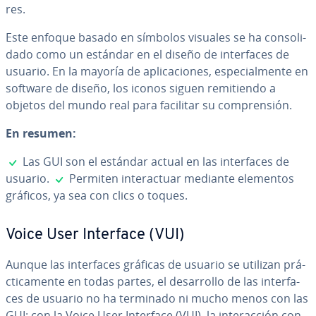
res.
Este enfoque basado en símbolos visuales se ha co­n­so­li­
da­do como un estándar en el diseño de in­te­r­fa­ces de
usuario. En la mayoría de apli­ca­cio­nes, es­pe­cia­l­me­n­te en
software de diseño, los iconos siguen re­mi­tie­n­do a
objetos del mundo real para facilitar su co­m­pre­n­sión.
En resumen:
✓
Las GUI son el estándar actual en las in­te­r­fa­ces de
✓
usuario.
Permiten in­ter­ac­tuar mediante elementos
gráficos, ya sea con clics o toques.
Voice User Interface (VUI)
Aunque las in­te­r­fa­ces gráficas de usuario se utilizan prá­
c­ti­ca­me­n­te en todas partes, el de­sa­rro­llo de las in­te­r­fa­
ces de usuario no ha terminado ni mucho menos con las
GUI: con la Voice User Interface (VUI), la in­ter­ac­ción con