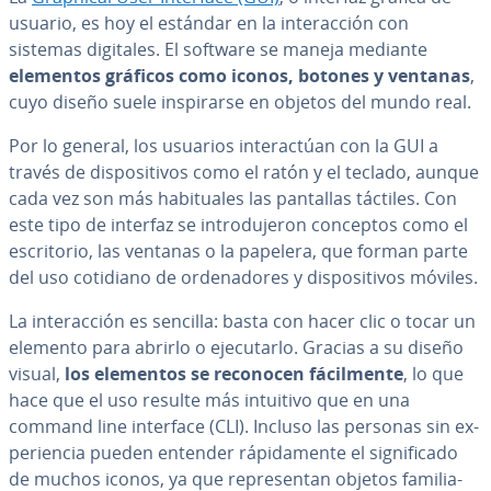
usuario, es hoy el estándar en la in­ter­ac­ción con
sistemas digitales. El software se maneja mediante
elementos gráficos como iconos, botones y ventanas
,
cuyo diseño suele in­s­pi­rar­se en objetos del mundo real.
Por lo general, los usuarios in­ter­ac­túan con la GUI a
través de di­s­po­si­ti­vos como el ratón y el teclado, aunque
cada vez son más ha­bi­tua­les las pantallas táctiles. Con
este tipo de interfaz se in­tro­du­je­ron conceptos como el
es­cri­to­rio, las ventanas o la papelera, que forman parte
del uso cotidiano de or­de­na­do­res y di­s­po­si­ti­vos móviles.
La in­ter­ac­ción es sencilla: basta con hacer clic o tocar un
elemento para abrirlo o eje­cu­tar­lo. Gracias a su diseño
visual,
los elementos se reconocen fá­ci­l­me­n­te
, lo que
hace que el uso resulte más intuitivo que en una
command line interface (CLI). Incluso las personas sin ex­
pe­rie­n­cia pueden entender rá­pi­da­me­n­te el si­g­ni­fi­ca­do
de muchos iconos, ya que re­pre­se­n­tan objetos fa­mi­lia­