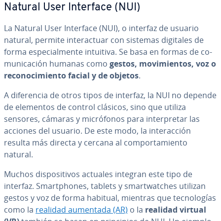
Natural User Interface (NUI)
La Natural User Interface (NUI), o interfaz de usuario
natural, permite in­ter­ac­tuar con sistemas digitales de
forma es­pe­cia­l­me­n­te intuitiva. Se basa en formas de co­
mu­ni­ca­ción humanas como
gestos, mo­vi­mie­n­tos, voz o
re­co­no­ci­mie­n­to facial y de objetos
.
A di­fe­re­n­cia de otros tipos de interfaz, la NUI no depende
de elementos de control clásicos, sino que utiliza
sensores, cámaras y mi­cró­fo­nos para in­te­r­pre­tar las
acciones del usuario. De este modo, la in­ter­ac­ción
resulta más directa y cercana al co­m­po­r­ta­mie­n­to
natural.
Muchos di­s­po­si­ti­vos actuales integran este tipo de
interfaz. Sma­r­t­pho­nes, tablets y sma­r­t­wa­t­ches utilizan
gestos y voz de forma habitual, mientras que te­c­no­lo­gías
como la
realidad aumentada (AR)
o la
realidad virtual