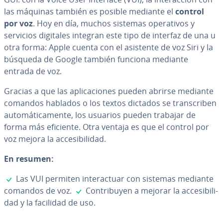
las máquinas también es posible mediante el
control
por voz
. Hoy en día, muchos sistemas ope­ra­ti­vos y
servicios digitales integran este tipo de interfaz de una u
otra forma: Apple cuenta con el asistente de voz Siri y la
búsqueda de Google también funciona mediante
entrada de voz.
Gracias a que las apli­ca­cio­nes pueden abrirse mediante
comandos hablados o los textos dictados se tra­n­s­cri­ben
au­to­má­ti­ca­me­n­te, los usuarios pueden trabajar de
forma más eficiente. Otra ventaja es que el control por
voz mejora la ac­ce­si­bi­li­dad.
En resumen:
✓
Las VUI permiten in­ter­ac­tuar con sistemas mediante
✓
comandos de voz.
Co­n­tri­bu­yen a mejorar la ac­ce­si­bi­li­
dad y la facilidad de uso.