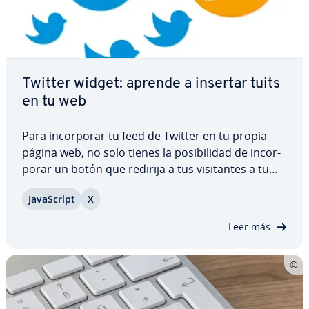
Twitter widget: aprende a insertar tuits
en tu web
Para in­co­r­po­rar tu feed de Twitter en tu propia
página web, no solo tienes la po­si­bi­li­dad de in­co­r­
po­rar un botón que redirija a tus vi­si­ta­n­tes a tu
perfil en la pla­ta­fo­r­ma de mi­cro­blo­g­gi­ng, sino que
Ja­va­S­cri­pt
X
con la ayuda de los llamados Twitter widgets
podrás mostrar los co­me­n­ta­rios y los…
Leer más