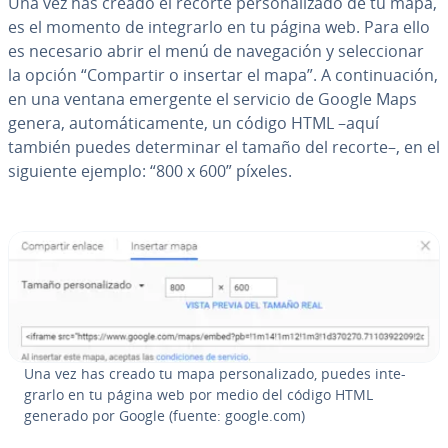
Una vez has creado el recorte pe­r­so­na­li­za­do de tu mapa,
es el momento de in­te­grar­lo en tu página web. Para ello
es necesario abrir el menú de na­ve­ga­ción y se­le­c­cio­nar
la opción “Compartir o insertar el mapa”. A co­n­ti­nua­ción,
en una ventana emergente el servicio de Google Maps
genera, au­to­má­ti­ca­me­n­te, un código HTML –aquí
también puedes de­te­r­mi­nar el tamaño del recorte–, en el
siguiente ejemplo: “800 x 600” píxeles.
Una vez has creado tu mapa pe­r­so­na­li­za­do, puedes in­te­
grar­lo en tu página web por medio del código HTML
generado por Google (fuente: google.com)