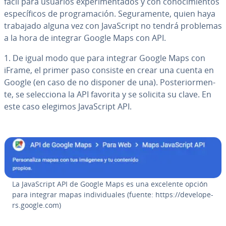
fácil para usuarios ex­pe­ri­me­n­ta­dos y con co­no­ci­mie­n­tos
es­pe­cí­fi­cos de pro­gra­ma­ción. Se­gu­ra­me­n­te, quien haya
trabajado alguna vez con Ja­va­S­cri­pt no tendrá problemas
a la hora de integrar Google Maps con API.
1. De igual modo que para integrar Google Maps con
iFrame, el primer paso consiste en crear una cuenta en
Google (en caso de no disponer de una). Po­s­te­rio­r­me­n­
te, se se­le­c­cio­na la API favorita y se solicita su clave. En
este caso elegimos Ja­va­S­cri­pt API.
La Ja­va­S­cri­pt API de Google Maps es una excelente opción
para integrar mapas in­di­vi­dua­les (fuente: https://de­ve­lo­pe­
rs.google.com)