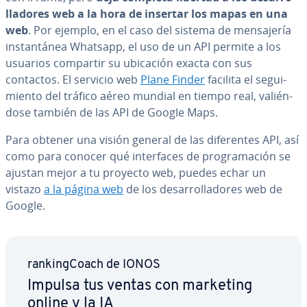
lla­do­res web a la hora de insertar los mapas en una
web
. Por ejemplo, en el caso del sistema de me­n­sa­je­ría
in­s­ta­n­tá­nea Whatsapp, el uso de un API permite a los
usuarios compartir su ubicación exacta con sus
contactos. El servicio web
Plane Finder
facilita el se­gui­
mie­n­to del tráfico aéreo mundial en tiempo real, va­lié­n­
do­se también de las API de Google Maps.
Para obtener una visión general de las di­fe­re­n­tes API, así
como para conocer qué in­te­r­fa­ces de pro­gra­ma­ción se
ajustan mejor a tu proyecto web, puedes echar un
vistazo
a la página web
de los de­sa­rro­lla­do­res web de
Google.
ra­n­ki­n­g­Coa­ch de IONOS
Impulsa tus ventas con marketing
online y la IA