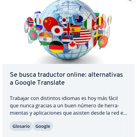
Se busca traductor online: al­te­r­na­ti­vas
a Google Translate
Trabajar con distintos idiomas es hoy más fácil
que nunca gracias a un buen número de he­rra­
mie­n­tas y apli­ca­cio­nes que asisten desde la red en
la tra­du­c­ción de palabras, frases o páginas web de
Glosario
Google
cierta co­m­ple­ji­dad tanto en el terreno laboral
como en el personal. Internet es un…