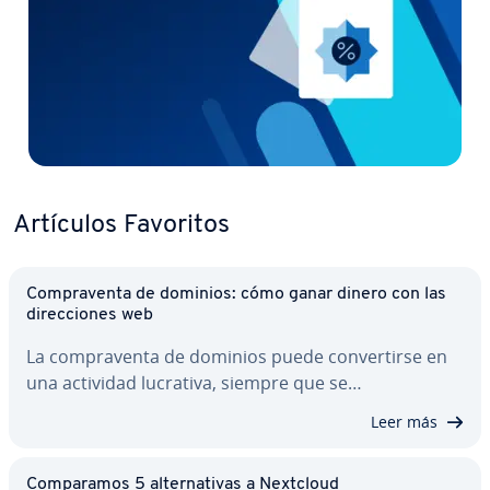
Artículos Favoritos
Co­m­pra­ve­n­ta de dominios: cómo ganar dinero con las
di­re­c­cio­nes web
La co­m­pra­ve­n­ta de dominios puede co­n­ve­r­ti­r­se en
una actividad lucrativa, siempre que se…
Leer más
Co­m­pa­ra­mos 5 al­te­r­na­ti­vas a Nextcloud