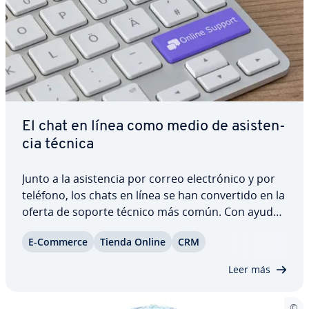
El chat en línea como medio de asi­s­te­n­
cia técnica
Junto a la asi­s­te­n­cia por correo ele­c­tró­ni­co y por
teléfono, los chats en línea se han co­n­ve­r­ti­do en la
oferta de soporte técnico más común. Con ayuda
de un software es­pe­cí­fi­co y de un código online
E-Commerce
Tienda Online
CRM
puedes vincular la he­rra­mie­n­ta en tiempo real con
tu proyecto para ofrecer a tus…
Leer más