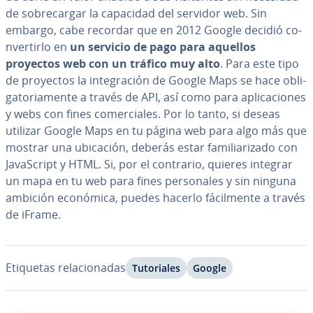
de so­bre­ca­r­gar la capacidad del servidor web. Sin
embargo, cabe recordar que en 2012 Google decidió co­
n­ve­r­ti­r­lo en
un servicio de pago para aquellos
proyectos web con un tráfico muy alto
. Para este tipo
de proyectos la in­te­gra­ción de Google Maps se hace obli­
ga­to­ria­me­n­te a través de API, así como para apli­ca­cio­nes
y webs con fines co­me­r­cia­les. Por lo tanto, si deseas
utilizar Google Maps en tu página web para algo más que
mostrar una ubicación, deberás estar fa­mi­lia­ri­za­do con
Ja­va­S­cri­pt y HTML. Si, por el contrario, quieres integrar
un mapa en tu web para fines pe­r­so­na­les y sin ninguna
ambición económica, puedes hacerlo fá­ci­l­me­n­te a través
de iFrame.
Etiquetas re­la­cio­na­das
Tu­to­ria­les
Google