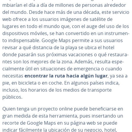
m­bia­rían el día a día de millones de personas alrededor
del mundo. Desde hace más de una década, este servicio
web ofrece a los usuarios imágenes de satélite de
lugares en todo el mundo que, con el auge del uso de los
di­s­po­si­ti­vos móviles, se han co­n­ve­r­ti­do en un in­s­tru­me­n­
to in­di­s­pe­n­sa­ble. Google Maps permite a sus usuarios
revisar a qué distancia de la playa se ubica el hotel
donde pasarán sus próximas va­ca­cio­nes o qué re­s­tau­ra­
n­tes son los mejores de la zona. Además, resulta es­pe­
cia­l­me­n­te útil en si­tua­cio­nes de eme­r­ge­n­cia o cuando
necesitas
encontrar la ruta hacia algún lugar
, ya sea a
pie, en bicicleta o en coche. En algunos países indica,
incluso, los horarios de los medios de tra­n­s­po­r­te
públicos.
Quien tenga un proyecto online puede be­ne­fi­ciar­se en
gran medida de esta he­rra­mie­n­ta, pues in­se­r­ta­n­do un
recorte de Google Maps en su página web se puede
indicar fá­ci­l­me­n­te la ubicación de su negocio, hotel,