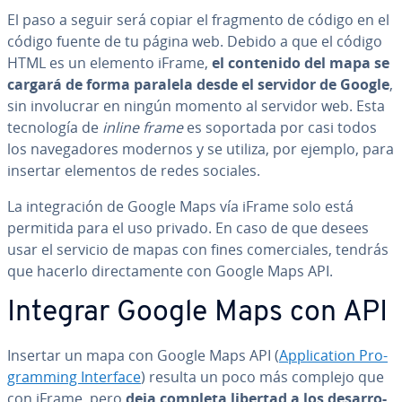
El paso a seguir será copiar el fragmento de código en el
código fuente de tu página web. Debido a que el código
HTML es un elemento iFrame,
el contenido del mapa se
cargará de forma paralela desde el servidor de Google
,
sin in­vo­lu­crar en ningún momento al servidor web. Esta
te­c­no­lo­gía de
inline frame
es soportada por casi todos
los na­ve­ga­do­res modernos y se utiliza, por ejemplo, para
insertar elementos de redes sociales.
La in­te­gra­ción de Google Maps vía iFrame solo está
permitida para el uso privado. En caso de que desees
usar el servicio de mapas con fines co­me­r­cia­les, tendrás
que hacerlo di­re­c­ta­me­n­te con Google Maps API.
Integrar Google Maps con API
Insertar un mapa con Google Maps API (
Ap­pli­ca­tion Pro­
gra­m­mi­ng Interface
) resulta un poco más complejo que
con iFrame, pero
deja completa libertad a los de­sa­rro­