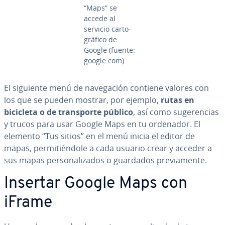
“Maps” se
accede al
servicio ca­r­to­
grá­fi­co de
Google (fuente:
google.com)
El siguiente menú de na­ve­ga­ción contiene valores con
los que se pueden mostrar, por ejemplo,
rutas en
bicicleta o de tra­n­s­po­r­te público
, así como su­ge­re­n­cias
y trucos para usar Google Maps en tu ordenador. El
elemento “Tus sitios” en el menú inicia el editor de
mapas, pe­r­mi­tié­n­do­le a cada usuario crear y acceder a
sus mapas pe­r­so­na­li­za­dos o guardados pre­via­me­n­te.
Insertar Google Maps con
iFrame