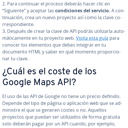
2. Para continuar el proceso deberás hacer clic en
“Siguiente” y aceptar las
co­n­di­cio­nes del servicio.
A co­n­
ti­nua­ción, crea un nuevo proyecto así como la clave co­
rre­s­po­n­die­n­te.
3. Después de crear la clave de API podrás uti­li­zar­la au­to­
má­ti­ca­me­n­te en tu proyecto web.
Visita esta guía
para
conocer los elementos que debes integrar en tu
documento HTML y saber en qué momento pro­po­r­cio­
nar tu clave.
¿Cuál es el coste de los
Google Maps API?
El uso de las API de Google no tiene un precio definido.
Depende del tipo de página o apli­ca­ción web que se ad­
mi­ni­s­tre el que se generen costes o no. Aquellos
proyectos que puedan ser uti­li­za­dos de forma gratuita
solo deberán pagar por un API cuando, por ejemplo,