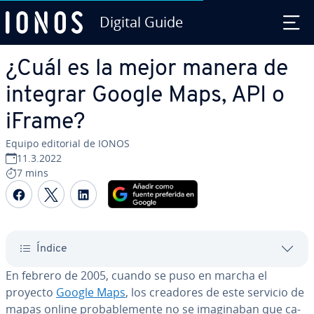
Digital Guide
Saltar al contenido principal
¿Cuál es la mejor manera de
integrar Google Maps, API o
iFrame?
Equipo editorial de IONOS
11.3.2022
7 mins
Compartir Facebook
Compartir Twitter
Compartir LinkedIn
Índice
En febrero de 2005, cuando se puso en marcha el
proyecto
Google Maps
, los creadores de este servicio de
mapas online pro­ba­ble­me­n­te no se ima­gi­na­ban que ca­