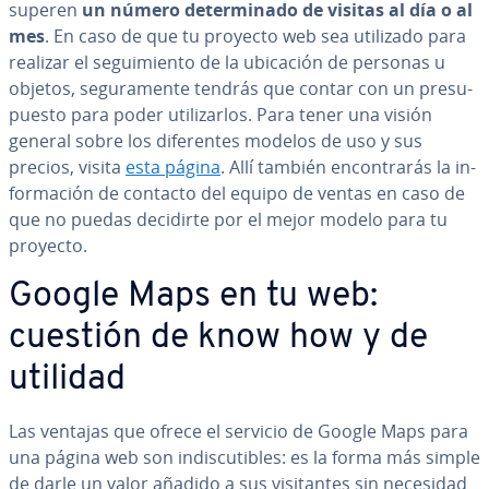
superen
un número de­te­r­mi­na­do de visitas al día o al
mes
. En caso de que tu proyecto web sea utilizado para
realizar el se­gui­mie­n­to de la ubicación de personas u
objetos, se­gu­ra­me­n­te tendrás que contar con un pre­su­
pue­s­to para poder uti­li­zar­los. Para tener una visión
general sobre los di­fe­re­n­tes modelos de uso y sus
precios, visita
esta página
. Allí también en­co­n­tra­rás la in­
fo­r­ma­ción de contacto del equipo de ventas en caso de
que no puedas decidirte por el mejor modelo para tu
proyecto.
Google Maps en tu web:
cuestión de know how y de
utilidad
Las ventajas que ofrece el servicio de Google Maps para
una página web son in­di­s­cu­ti­bles: es la forma más simple
de darle un valor añadido a sus vi­si­ta­n­tes sin necesidad