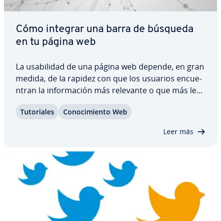
Cómo integrar una barra de búsqueda
en tu página web
La usa­bi­li­dad de una página web depende, en gran
medida, de la rapidez con que los usuarios en­cue­
n­tran la in­fo­r­ma­ción más relevante o que más les
interesa. Por ello, poder buscar en una web por
Tu­to­ria­les
Co­no­ci­mie­n­to Web
medio de palabras clave forma parte de las
funciones básicas que hay que ofrecer a los…
Leer más