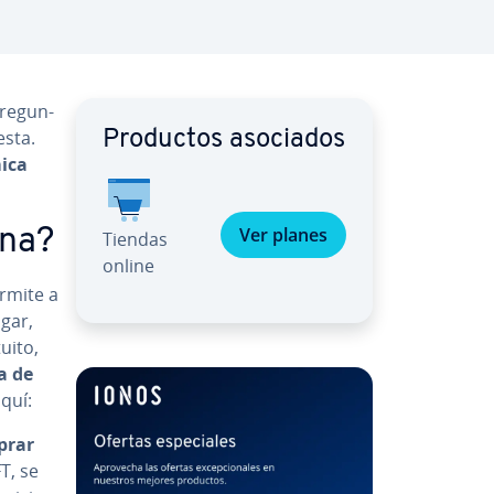
e­gu­n­
esta.
Productos asociados
mica
Ver planes
ona?
Tiendas
online
rmite a
ugar,
tuito,
a de
aquí:
prar
T, se