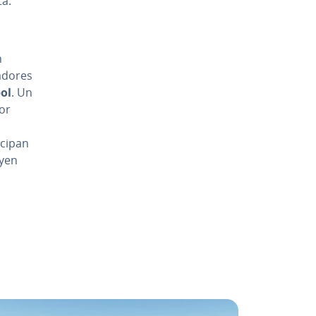
ta.
n
gadores
ol
. Un
por
ci­pan
uyen