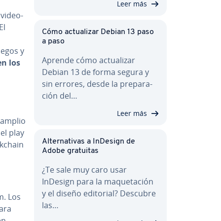
Leer más
vi­deo­
El
Cómo ac­tua­li­zar Debian 13 paso
a paso
uegos y
Aprende cómo ac­tua­li­zar
 en los
Debian 13 de forma segura y
sin errores, desde la pre­pa­ra­
ción del…
Leer más
s amplio
el play
Al­te­r­na­ti­vas a InDesign de
­k­chain
Adobe gratuitas
¿Te sale muy caro usar
InDesign para la ma­que­ta­ción
y el diseño editorial? Descubre
m. Los
las…
ara
en