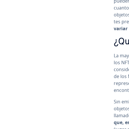
pueden
cuanto
objeto
tes pr
varia
¿Qu
La may
los NFT
co­n­si
de los
re­pre­
encont
Sin emb
objetos
llama
que, e