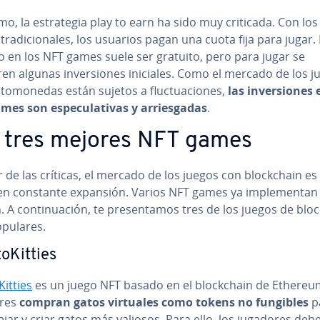
o, la es­tra­te­gia play to earn ha sido muy criticada. Con los 
 tra­di­cio­na­les, los usuarios pagan una cuota fija para jugar. 
o en los NFT games suele ser gratuito, pero para jugar se
en algunas in­ve­r­sio­nes iniciales. Como el mercado de los j
p­to­mo­ne­das están sujetos a flu­c­tua­cio­nes,
las in­ve­r­sio­nes
es son es­pe­cu­la­ti­vas y arrie­s­ga­das
.
 tres mejores NFT games
 de las críticas, el mercado de los juegos con blo­c­k­chain e
en constante expansión. Varios NFT games ya im­ple­me­n­tan 
 A co­n­ti­nua­ción, te pre­se­n­ta­mos tres de los juegos de blo­c
pulares.
to­Ki­t­ties
Ki­t­ties
es un juego NFT basado en el blo­c­k­chain de Ethereu
ores
compran gatos virtuales como tokens no fungibles
p
ar y criar gatos más valiosos. Para ello, los jugadores deb