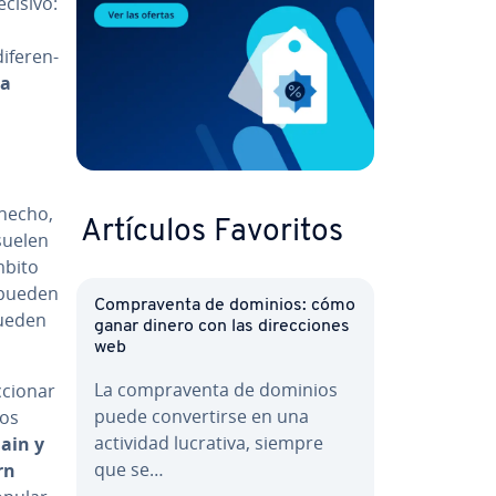
cisivo:
e­re­n­
 a
hecho,
Artículos Favoritos
suelen
mbito
 pueden
Co­m­pra­ve­n­ta de dominios: cómo
pueden
ganar dinero con las di­re­c­cio­nes
web
La co­m­pra­ve­n­ta de dominios
­cio­nar
puede co­n­ve­r­ti­r­se en una
los
actividad lucrativa, siempre
hain y
que se…
rn