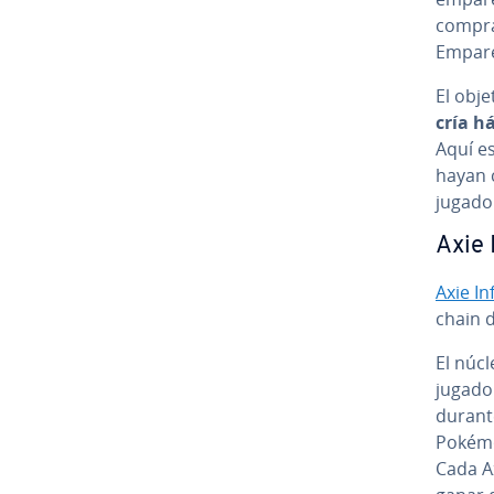
comprar
Empare
El obje
cría há
Aquí es
hayan c
jugador
Axie 
Axie Inf
chain d
El núcl
jugado
durante
Pokémon
Cada Ax