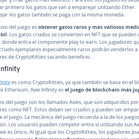
 primero los gatos que van a emparejar uti­li­za­n­do Ether.
jar los gatos también se paga con la misma moneda.
tivo del juego es
obtener gatos raros y más valiosos medi
bil
. Los gatos criados se co­n­vie­r­ten en NFT que se pueden
 donde entra el co­m­po­ne­n­te play to earn. Los jugadores q
riado eje­m­pla­res es­pe­cia­l­me­n­te raros podrán venderlos a
es de Cr­y­p­to­Ki­t­ties sacando beneficio.
Infinity
inity
es como Cr­y­p­to­Ki­t­ties, ya que también se basa en el blo
e Ethereum. Axie Infinity es
el juego de blo­c­k­chain más j
eo del juego son los llamados Axies, que son ad­qui­ri­dos por
res como NFT. Estos deben ser criados y pueden ser em­pa­re
 el juego. La mecánica del juego recuerda a la de los juego
. Los usuarios pueden competir entre sí uti­li­za­n­do sus Ax
ie es único. Al igual que los Cr­y­p­to­Ki­t­ties, los jugadores p