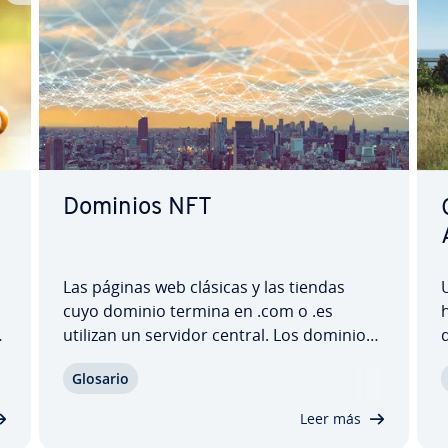
Dominios NFT
Las páginas web clásicas y las tiendas
cuyo dominio termina en .com o .es
h
utilizan un servidor central. Los dominios
NFT ofrecen, en cambio, po­si­bi­li­da­des co­
p
Glosario
m­ple­ta­me­n­te nuevas. No solo por tener
i
otra extensión: un NFT domain es de­s­ce­n­
s
Leer más
tra­li­za­do y utiliza la te­c­no­lo­gía blo­c­k­chain,