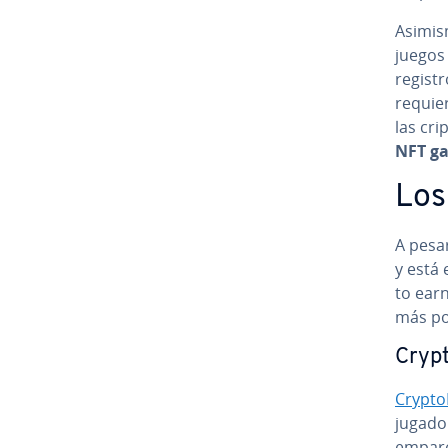
Asimism
jue­gos
registr
requier
las cri­
NFT gam
Los
A pesar
y está 
to earn.
más po
Cr­y­p­
Cr­y­p­to­
jugad
emparej