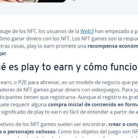
auge de los NFT, los usuarios de la
Web3
han empezado a pr
 cómo ganar dinero con los NFT. Los NFT games son la respu
otras cosas, play to earn promete una
re­co­m­pe­n­sa econó
gar
.
é es play to earn y cómo funci
o earn, o P2E para abreviar, es un modelo de negocio que pe
adores de NFT games ganar dinero con vi­deo­jue­gos. Para j
­ti­ci­pa­n­tes tienen que re­gi­s­trar­se. Aunque el registro es gra
suele requerir alguna
compra inicial de contenido en form
l si­g­ni­fi­ca­do de play to earn es fácil de entender a partir de 
jetivos de los NFT games suelen ser encontrar,
crear o com
 o pe­r­so­na­jes valiosos
. Como los objetos del juego son NF