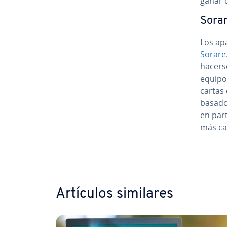
ganar 
Sora
Los apa
Sorare
hacer
equipo 
cartas 
basados
en par
más car
Ir al me
Artículos similares