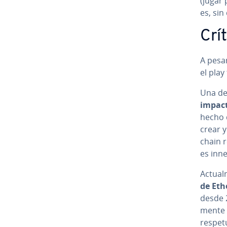
(jugar
es, si
Crít
A pesar
el play
Una de 
impact
hecho d
crear y
chain r
es inn
Ac­tua­
de Et
desde 2
me­n­t
re­s­pe