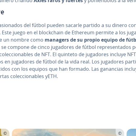
dinero criando
Axies raros y fuertes
y po­nié­n­do­los a la ven
re
­sio­na­dos del fútbol pueden sacarle partido a su dinero co
. Este juego en el blo­c­k­chain de Ethereum permite a los ju
se un nombre como
managers de su propio equipo de fútb
se compone de cinco jugadores de fútbol re­pre­se­n­ta­dos 
co­le­c­cio­na­bles de NFT. El quinteto de jugadores incluye NFT
 en jugadores de fútbol de la vida real. Los jugadores pa­r­ti­
tidos con los equipos que han formado. Las ganancias incl
tas co­le­c­cio­na­bles yETH.
nú principal