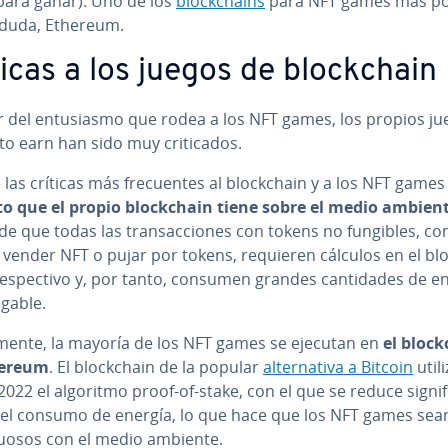
 para ganar). Uno de los
blo­c­k­chai­ns
para NFT games más po
n duda, Ethereum.
icas a los juegos de blo­c­k­chain
 del en­tu­sia­s­mo que rodea a los NFT games, los propios ju
 to earn han sido muy cri­ti­ca­dos.
las críticas más fre­cue­n­tes al blo­c­k­chain y a los NFT game
o que el propio blo­c­k­chain tiene sobre el medio ambien
e que todas las tra­n­sac­cio­nes con tokens no fungibles, c
 vender NFT o pujar por tokens, requieren cálculos en el blo­
e­s­pe­c­ti­vo y, por tanto, consumen grandes ca­n­ti­da­des de e
egable.
l­me­n­te, la mayoría de los NFT games se ejecutan en
el blo­c­
hereum
. El blo­c­k­chain de la popular
al­te­r­na­ti­va a Bitcoin
utili
022 el algoritmo proof-of-stake, con el que se reduce si­g­ni­fi­c
e el consumo de energía, lo que hace que los NFT games se
­tuo­sos con el medio ambiente.