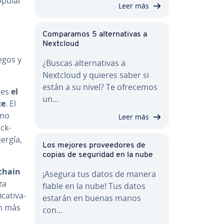
pular
Leer más
Co­m­pa­ra­mos 5 al­te­r­na­ti­vas a
Nextcloud
egos y
¿Buscas al­te­r­na­ti­vas a
Nextcloud y quieres saber si
están a su nivel? Te ofrecemos
s es
el
un…
te
. El
omo
Leer más
c­k­
nergía,
Los mejores pro­vee­do­res de
copias de seguridad en la nube
k­chain
¡Asegura tus datos de manera
za
fiable en la nube! Tus datos
a­ti­va­
estarán en buenas manos
an más
con…