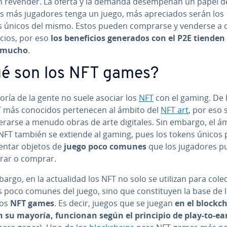
 revender. La oferta y la demanda de­sem­pe­ñan un papel de
s más jugadores tenga un juego, más apre­cia­dos serán los
s únicos del mismo. Estos pueden comprarse y venderse a di­f
ecios, por eso
los be­ne­fi­cios generados con el P2E tienden
r mucho
.
é son los NFT games?
oría de la gente no suele asociar los
NFT
con el gaming. De 
 más conocidos pe­r­te­ne­cen al ámbito del
NFT art
, por eso 
­de­rar­se a menudo obras de arte digitales. Sin embargo, el á
 NFT también se extiende al gaming, pues los tokens únicos
se­n­tar objetos de
juego poco comunes
que los jugadores 
rar o comprar.
argo, en la ac­tua­li­dad los NFT no solo se utilizan para co­le­c
 poco comunes del juego, sino que co­n­s­ti­tu­yen la base de 
dos
NFT games
. Es decir, juegos que se juegan
en el blo­c­k­c
n su mayoría, funcionan según el principio de play-to-ea