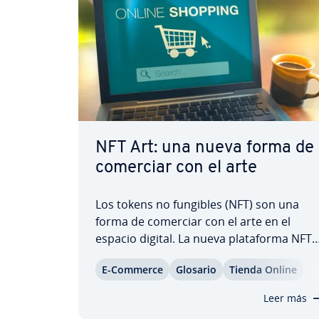
NFT Art: una nueva forma de
comerciar con el arte
Los tokens no fungibles (NFT) son una
forma de comerciar con el arte en el
espacio digital. La nueva pla­ta­fo­r­ma NFT-
Art.finance, creada en 2021, va un paso
E-Commerce
Glosario
Tienda Online
más allá: ofrece a los artistas la po­si­bi­li­
dad de generar tokens es­pe­cia­les NFT Art
Leer más
y a los in­ve­r­so­res de comerciar con…