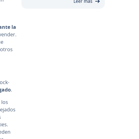
Leer más
ante la
 vender.
ue
 otros
­c­k­
ugado
.
 los
­ja­dos
s
ies.
ueden