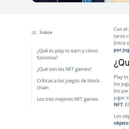
Con el 
Índice
tar­se
Entre 
por ju
¿Qué es play to earn y cómo
funciona?
¿Qu
¿Qué son los NFT games?
Play t
Críticas a los juegos de blo­c­k­
los jug
chain
los pa­r
jugar 
Los tres mejores NFT games
NFT
. E
Los ob
objetos