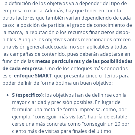
La de­fi­ni­ción de los objetivos va a depender del tipo de
empresa o marca. Además, hay que tener en cuenta
otros factores que también varían de­pe­n­die­n­do de cada
caso: la posición de partida, el grado de co­no­ci­mie­n­to de
la marca, la repu­tación o los recursos fi­na­n­cie­ros di­s­po­
ni­bles. Aunque los objetivos antes me­n­cio­na­dos ofrecen
una visión general adecuada, no son apli­ca­bles a todas
las campañas de contenido, pues deberán adaptarse en
función de las
metas pa­r­ti­cu­la­res y de las po­si­bi­li­da­des
de cada empresa
. Uno de los enfoques más conocidos
es el
enfoque SMART
, que presenta cinco criterios para
poder definir de forma óptima un buen objetivo:
S (es­pe­cí­fi­co):
los objetivos han de definirse con la
mayor claridad y precisión posibles. En lugar de
formular una meta de forma imprecisa, como, por
ejemplo, “conseguir más visitas”, habría de es­ta­ble­
ce­r­se una más concreta como "conseguir un 20 por
ciento más de visitas para finales del último