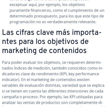
exceptuar aquí, por ejemplo, los objetivos
puramente fi­na­n­cie­ros, como el cu­m­pli­mie­n­to de un
de­te­r­mi­na­do pre­su­pue­s­to, para los que este tipo de
pro­gra­ma­ción no es ve­r­da­de­ra­me­n­te relevante.
Las cifras clave más im­po­r­ta­
n­tes para los objetivos de
marketing de co­n­te­ni­dos
Para poder evaluar los objetivos, se requieren de­te­r­mi­
na­dos índices de medición, también conocidos como in­
di­ca­do­res clave de re­n­di­mie­n­to (KPI, key pe­r­fo­r­ma­n­ce
indicator). En el marketing de co­n­te­ni­dos existen
variables de eva­lua­ción distintas, variedad que se explica
si se tienen en cuenta las di­fe­re­n­tes in­te­n­cio­nes de cada
campaña o proceso. Por ejemplo, las KPI uti­li­za­das para
analizar las ventas de productos son co­m­ple­ta­me­n­te di­