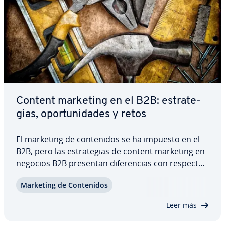
Content marketing en el B2B: es­tra­te­
gias, opo­r­tu­ni­da­des y retos
El marketing de co­n­te­ni­dos se ha impuesto en el
B2B, pero las es­tra­te­gias de content marketing en
negocios B2B presentan di­fe­re­n­cias con respecto
a las del ámbito B2C. El público objetivo es
Marketing de Co­n­te­ni­dos
bastante exigente, ya que lo más probable es que
los clientes po­te­n­cia­les sean…
Leer más