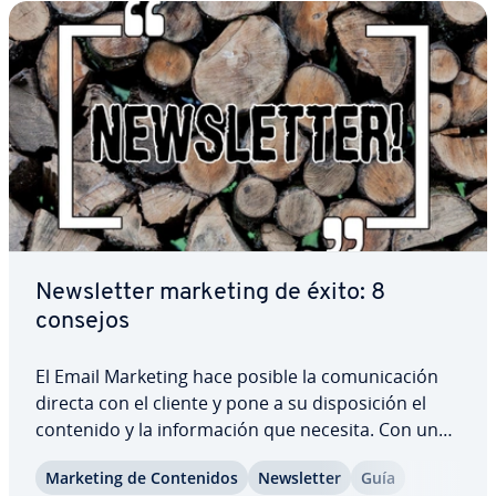
Ne­w­s­le­t­ter marketing de éxito: 8
consejos
El Email Marketing hace posible la co­mu­ni­ca­ción
directa con el cliente y pone a su di­s­po­si­ción el
contenido y la in­fo­r­ma­ción que necesita. Con una
ne­w­s­le­t­ter y un correo pu­bli­ci­ta­rio diseñado a
Marketing de Co­n­te­ni­dos
Ne­w­s­le­t­ter
Guía
medida, las empresas pueden construir un vínculo