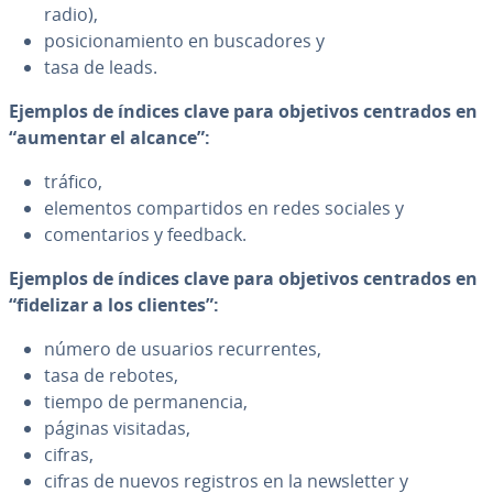
radio),
po­si­cio­na­mie­n­to en bu­s­ca­do­res y
tasa de leads.
Ejemplos de índices clave para objetivos centrados en
“aumentar el alcance”:
tráfico,
elementos co­m­pa­r­ti­dos en redes sociales y
co­me­n­ta­rios y feedback.
Ejemplos de índices clave para objetivos centrados en
“fidelizar a los clientes”:
número de usuarios re­cu­rre­n­tes,
tasa de rebotes,
tiempo de pe­r­ma­ne­n­cia,
páginas visitadas,
cifras,
cifras de nuevos registros en la ne­w­s­le­t­ter y