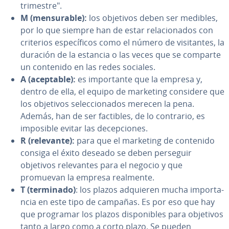
trimestre".
M (me­n­su­ra­ble):
los objetivos deben ser medibles,
por lo que siempre han de estar re­la­cio­na­dos con
criterios es­pe­cí­fi­cos como el número de vi­si­ta­n­tes, la
duración de la estancia o las veces que se comparte
un contenido en las redes sociales.
A (aceptable):
es im­po­r­ta­n­te que la empresa y,
dentro de ella, el equipo de marketing considere que
los objetivos se­le­c­cio­na­dos merecen la pena.
Además, han de ser factibles, de lo contrario, es
imposible evitar las de­ce­p­cio­nes.
R (relevante):
para que el marketing de contenido
consiga el éxito deseado se deben perseguir
objetivos re­le­va­n­tes para el negocio y que
promuevan la empresa realmente.
T
(terminado)
: los plazos adquieren mucha im­po­r­ta­
n­cia en este tipo de campañas. Es por eso que hay
que programar los plazos di­s­po­ni­bles para objetivos
tanto a largo como a corto plazo. Se pueden