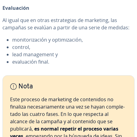
Eva­lua­ción
Al igual que en otras es­tra­te­gias de marketing, las
campañas se evalúan a partir de una serie de medidas:
mo­ni­to­ri­za­ción y op­ti­mi­za­ción,
control,
lead ma­na­ge­me­nt y
eva­lua­ción final.
Nota
Este proceso de marketing de co­n­te­ni­dos no
finaliza ne­ce­sa­ria­me­n­te una vez se hayan co­m­ple­
ta­do las cuatro fases. En lo que respecta al
alcance de la campaña y al contenido que se
publicará,
es normal repetir el proceso varias
veces
, empezando por la búsqueda de ideas. Sin