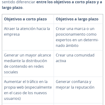
sentido di­fe­re­n­ciar
entre los objetivos a corto plazo y a
largo plazo
.
Objetivos a corto plazo
Objetivos a largo plazo
Atraer la atención hacia la
Crear una marca o un
empresa
po­si­cio­na­mie­n­to como
expertos en un de­te­r­mi­
na­do ámbito
Generar un mayor alcance
Crear una comunidad
mediante la di­s­tri­bu­ción
activa
de contenido en redes
sociales
Aumentar el tráfico en la
Generar confianza y
propia web (es­pe­cia­l­me­n­te
mejorar la repu­tación
en el caso de los nuevos
usuarios)