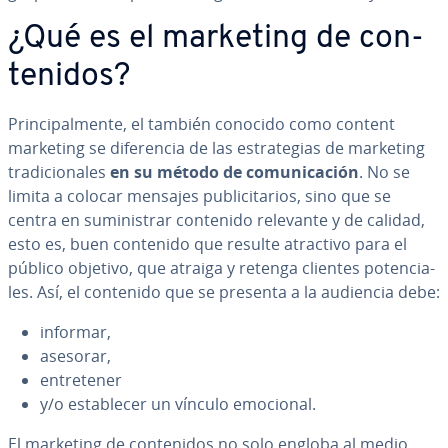
¿Qué es el marketing de co­n­
te­ni­dos?
Pri­n­ci­pa­l­me­n­te, el también conocido como content
marketing se di­fe­re­n­cia de las es­tra­te­gias de marketing
tra­di­cio­na­les
en su método de co­mu­ni­ca­ción
. No se
limita a colocar mensajes pu­bli­ci­ta­rios, sino que se
centra en su­mi­ni­s­trar contenido relevante y de calidad,
esto es, buen contenido que resulte atractivo para el
público objetivo, que atraiga y retenga clientes po­te­n­cia­
les. Así, el contenido que se presenta a la audiencia debe:
informar,
asesorar,
en­tre­te­ner
y/o es­ta­ble­cer un vínculo emocional.
El marketing de co­n­te­ni­dos no solo engloba al medio