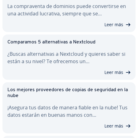
La co­m­pra­ve­n­ta de dominios puede co­n­ve­r­ti­r­se en
una actividad lucrativa, siempre que se…
Leer más
Co­m­pa­ra­mos 5 al­te­r­na­ti­vas a Nextcloud
¿Buscas al­te­r­na­ti­vas a Nextcloud y quieres saber si
están a su nivel? Te ofrecemos un…
Leer más
Los mejores pro­vee­do­res de copias de seguridad en la
nube
¡Asegura tus datos de manera fiable en la nube! Tus
datos estarán en buenas manos con…
Leer más