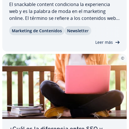
El snackable content co­n­di­cio­na la ex­pe­rie­n­cia
web y es la palabra de moda en el marketing
online. El término se refiere a los co­n­te­ni­dos web
que se consumen de forma rápida y cómoda entre
Marketing de Co­n­te­ni­dos
Ne­w­s­le­t­ter
los que se en­cue­n­tran los co­me­n­ta­rios y los tuits,
las imágenes –o, más bien, los memes– y…
Leer más