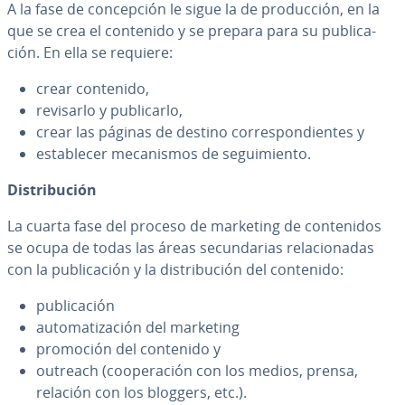
A la fase de co­n­ce­p­ción le sigue la de pro­du­c­ción, en la
que se crea el contenido y se prepara para su pu­bli­ca­
ción. En ella se requiere:
crear contenido,
revisarlo y pu­bli­car­lo,
crear las páginas de destino co­rre­s­po­n­die­n­tes y
es­ta­ble­cer me­ca­ni­s­mos de se­gui­mie­n­to.
Di­s­tri­bu­ción
La cuarta fase del proceso de marketing de co­n­te­ni­dos
se ocupa de todas las áreas se­cu­n­da­rias re­la­cio­na­das
con la pu­bli­ca­ción y la di­s­tri­bu­ción del contenido:
pu­bli­ca­ción
au­to­ma­ti­za­ción del marketing
promoción del contenido y
outreach (coope­ra­ción con los medios, prensa,
relación con los bloggers, etc.).