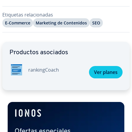
Etiquetas re­la­cio­na­das
E-Commerce
Marketing de Co­n­te­ni­dos
SEO
Ir al menú principal
Productos asociados
ra­n­ki­n­g­Coa­ch
Ver planes