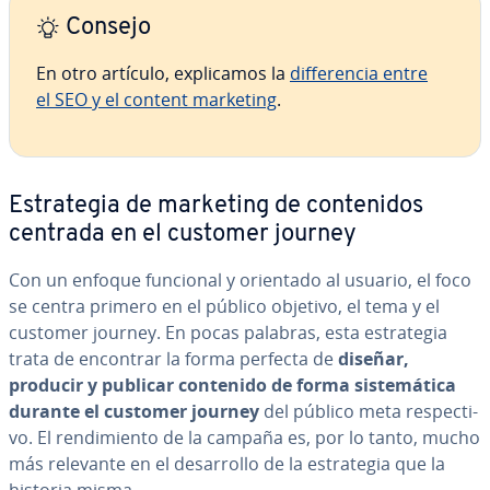
Consejo
En otro artículo, ex­pli­ca­mos la
di­f­fe­re­n­cia entre
el SEO y el content marketing
.
Es­tra­te­gia de marketing de co­n­te­ni­dos
centrada en el customer journey
Con un enfoque funcional y orientado al usuario, el foco
se centra primero en el público objetivo, el tema y el
customer journey. En pocas palabras, esta es­tra­te­gia
trata de encontrar la forma perfecta de
diseñar,
producir y publicar contenido de forma si­s­te­má­ti­ca
durante el customer journey
del público meta re­s­pe­c­ti­
vo. El re­n­di­mie­n­to de la campaña es, por lo tanto, mucho
más relevante en el de­sa­rro­llo de la es­tra­te­gia que la