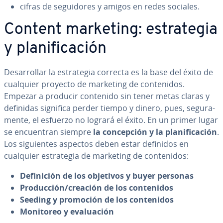
cifras de se­gui­do­res y amigos en redes sociales.
Content marketing: es­tra­te­gia
y pla­ni­fi­ca­ción
De­sa­rro­llar la es­tra­te­gia correcta es la base del éxito de
cualquier proyecto de marketing de co­n­te­ni­dos.
Empezar a producir contenido sin tener metas claras y
definidas significa perder tiempo y dinero, pues, se­gu­ra­
me­n­te, el esfuerzo no logrará el éxito. En un primer lugar
se en­cue­n­tran siempre
la co­n­ce­p­ción y la pla­ni­fi­ca­ción
.
Los si­guie­n­tes aspectos deben estar definidos en
cualquier es­tra­te­gia de marketing de co­n­te­ni­dos:
De­fi­ni­ción de los objetivos y buyer personas
Pro­du­c­ción/creación de los co­n­te­ni­dos
Seeding y promoción de los co­n­te­ni­dos
Monitoreo y eva­lua­ción