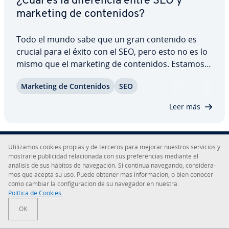
¿Cuál es la di­fe­re­n­cia entre SEO y
marketing de co­n­te­ni­dos?
Todo el mundo sabe que un gran contenido es
crucial para el éxito con el SEO, pero esto no es lo
mismo que el marketing de co­n­te­ni­dos. Estamos
aquí para mostrarte las grandes di­fe­re­n­cias entre
Marketing de Co­n­te­ni­dos
SEO
estos dos términos clave del marketing digital,
junto con algunos consejos sobre cómo…
Leer más
Uti­li­za­mos cookies propias y de terceros para mejorar nuestros servicios y
mostrarle pu­bli­ci­dad re­la­cio­na­da con sus pre­fe­re­n­cias mediante el
Sobre IONOS
análisis de sus hábitos de na­ve­ga­ción. Si continua navegando, co­n­si­de­ra­
mos que acepta su uso. Puede obtener más in­fo­r­ma­ción, o bien conocer
cómo cambiar la co­n­fi­gu­ra­ción de su navegador en nuestra.
Sala de prensa
Política de Cookies.
Centro de ayuda
OK
Co­n­di­cio­nes Generales