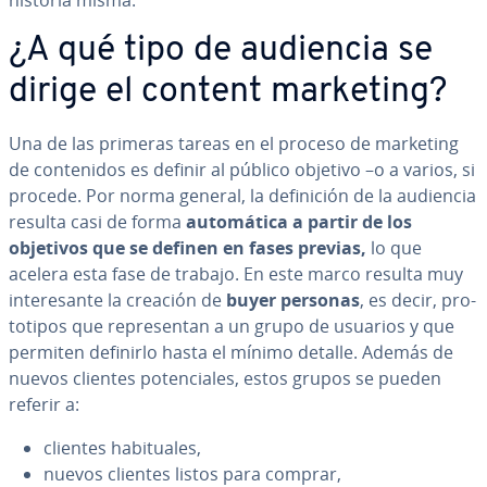
historia misma.
¿A qué tipo de audiencia se
dirige el content marketing?
Una de las primeras tareas en el proceso de marketing
de co­n­te­ni­dos es definir al público objetivo –o a varios, si
procede. Por norma general, la de­fi­ni­ción de la audiencia
resulta casi de forma
au­to­má­ti­ca a partir de los
objetivos que se definen en fases previas,
lo que
acelera esta fase de trabajo. En este marco resulta muy
in­te­re­sa­n­te la creación de
buyer
personas
, es decir, pro­
to­ti­pos que re­pre­se­n­tan a un grupo de usuarios y que
permiten definirlo hasta el mínimo detalle. Además de
nuevos clientes po­te­n­cia­les, estos grupos se pueden
referir a:
clientes ha­bi­tua­les,
nuevos clientes listos para comprar,