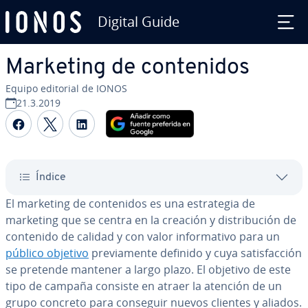
Digital Guide
Saltar al contenido principal
Marketing de co­n­te­ni­dos
Equipo editorial de IONOS
21.3.2019
Compartir Facebook
Compartir Twitter
Compartir LinkedIn
Índice
El marketing de co­n­te­ni­dos es una es­tra­te­gia de
marketing que se centra en la creación y di­s­tri­bu­ción de
contenido de calidad y con valor in­fo­r­ma­ti­vo para un
público objetivo
pre­via­me­n­te definido y cuya sa­ti­s­fa­c­ción
se pretende mantener a largo plazo. El objetivo de este
tipo de campaña consiste en atraer la atención de un
grupo concreto para conseguir nuevos clientes y aliados.