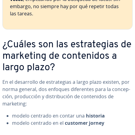
embargo, no siempre hay por qué repetir todas
las tareas.
¿Cuáles son las es­tra­te­gias de
marketing de co­n­te­ni­dos a
largo plazo?
En el de­sa­rro­llo de es­tra­te­gias a largo plazo existen, por
norma general, dos enfoques di­fe­re­n­tes para la co­n­ce­p­
ción, pro­du­c­ción y di­s­tri­bu­ción de co­n­te­ni­dos de
marketing:
modelo centrado en contar una
historia
modelo centrado en el
customer jorney