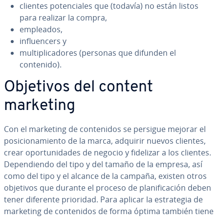
clientes po­te­n­cia­les que (todavía) no están listos
para realizar la compra,
empleados,
in­flue­n­ce­rs y
mu­l­ti­pli­ca­do­res (personas que difunden el
contenido).
Objetivos del content
marketing
Con el marketing de co­n­te­ni­dos se persigue mejorar el
po­si­cio­na­mie­n­to de la marca, adquirir nuevos clientes,
crear opo­r­tu­ni­da­des de negocio y fidelizar a los clientes.
De­pe­n­die­n­do del tipo y del tamaño de la empresa, así
como del tipo y el alcance de la campaña, existen otros
objetivos que durante el proceso de pla­ni­fi­ca­ción deben
tener diferente prioridad. Para aplicar la es­tra­te­gia de
marketing de co­n­te­ni­dos de forma óptima también tiene