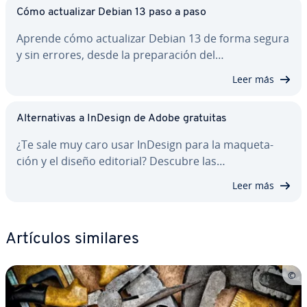
Cómo ac­tua­li­zar Debian 13 paso a paso
Aprende cómo ac­tua­li­zar Debian 13 de forma segura
y sin errores, desde la pre­pa­ra­ción del…
Leer más
Al­te­r­na­ti­vas a InDesign de Adobe gratuitas
¿Te sale muy caro usar InDesign para la ma­que­ta­
ción y el diseño editorial? Descubre las…
Leer más
Artículos similares