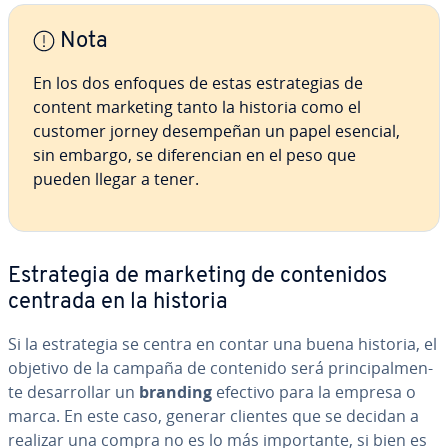
Nota
En los dos enfoques de estas es­tra­te­gias de
content marketing tanto la historia como el
customer jorney de­sem­pe­ñan un papel esencial,
sin embargo, se di­fe­re­n­cian en el peso que
pueden llegar a tener.
Es­tra­te­gia de marketing de co­n­te­ni­dos
centrada en la historia
Si la es­tra­te­gia se centra en contar una buena historia, el
objetivo de la campaña de contenido será pri­n­ci­pa­l­me­n­
te de­sa­rro­llar un
branding
efectivo para la empresa o
marca. En este caso, generar clientes que se decidan a
realizar una compra no es lo más im­po­r­ta­n­te, si bien es