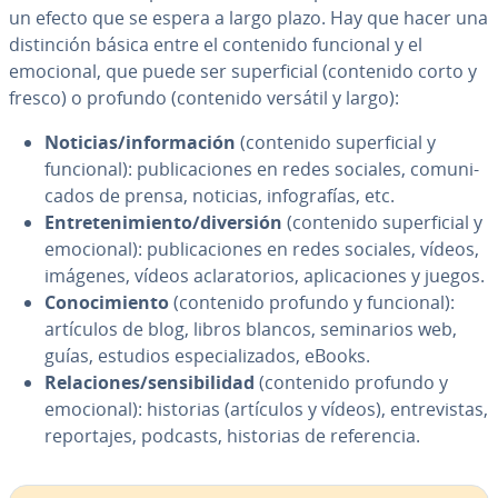
un efecto que se espera a largo plazo. Hay que hacer una
di­s­ti­n­ción básica entre el contenido funcional y el
emocional, que puede ser su­pe­r­fi­cial (contenido corto y
fresco) o profundo (contenido versátil y largo):
Noticias/in­fo­r­ma­ción
(contenido su­pe­r­fi­cial y
funcional):
pu­bli­ca­cio­nes en redes sociales, co­mu­ni­
ca­dos de prensa, noticias, in­fo­gra­fías, etc.
En­tre­te­ni­mie­n­to/diversión
(contenido su­pe­r­fi­cial y
emocional):
pu­bli­ca­cio­nes en redes sociales, vídeos,
imágenes, vídeos acla­ra­to­rios, apli­ca­cio­nes y juegos.
Co­no­ci­mie­n­to
(contenido profundo y funcional):
artículos de blog, libros blancos, se­mi­na­rios web,
guías, estudios es­pe­cia­li­za­dos, eBooks.
Re­la­cio­nes/se­n­si­bi­li­dad
(contenido profundo y
emocional): historias (artículos y vídeos), en­tre­vi­s­tas,
re­po­r­ta­jes, podcasts, historias de re­fe­re­n­cia.