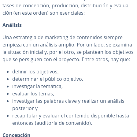
fases de co­n­ce­p­ción, pro­du­c­ción, di­s­tri­bu­ción y eva­lua­
ción (en este orden) son ese­n­cia­les:
Análisis
Una es­tra­te­gia de marketing de co­n­te­ni­dos siempre
empieza con un análisis amplio. Por un lado, se examina
la situación inicial y, por el otro, se plantean los objetivos
que se persiguen con el proyecto. Entre otros, hay que:
definir los objetivos,
de­te­r­mi­nar el público objetivo,
in­ve­s­ti­gar la temática,
evaluar los temas,
in­ve­s­ti­gar las palabras clave y realizar un análisis
posterior y
re­ca­pi­tu­lar y evaluar el contenido di­s­po­ni­ble hasta
entonces (auditoría de contenido).
Co­n­ce­p­ción