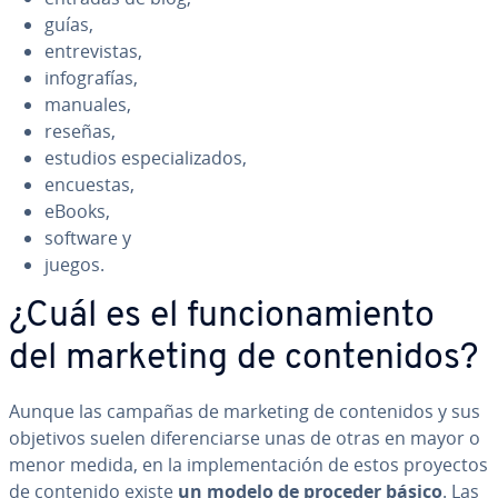
guías,
en­tre­vi­s­tas,
in­fo­gra­fías,
manuales,
reseñas,
estudios es­pe­cia­li­za­dos,
encuestas,
eBooks,
software y
juegos.
¿Cuál es el fu­n­cio­na­mie­n­to
del marketing de co­n­te­ni­dos?
Aunque las campañas de marketing de co­n­te­ni­dos y sus
objetivos suelen di­fe­re­n­ciar­se unas de otras en mayor o
menor medida, en la im­ple­me­n­ta­ción de estos proyectos
de contenido existe
un modelo de proceder básico
. Las