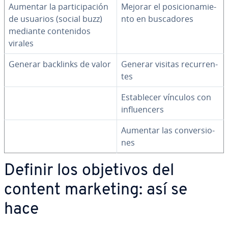
Aumentar la pa­r­ti­ci­pa­ción
Mejorar el po­si­cio­na­mie­
de usuarios (social buzz)
n­to en bu­s­ca­do­res
mediante co­n­te­ni­dos
virales
Generar backlinks de valor
Generar visitas re­cu­rre­n­
tes
Es­ta­ble­cer vínculos con
in­flue­n­ce­rs
Aumentar las co­n­ve­r­sio­
nes
Definir los objetivos del
content marketing: así se
hace