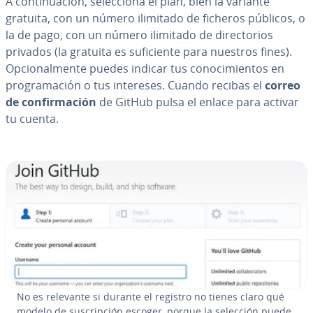
A co­n­ti­nua­ción, se­le­c­cio­na el plan, bien la variante
gratuita, con un número ilimitado de ficheros públicos, o
la de pago, con un número ilimitado de di­re­c­to­rios
privados (la gratuita es su­fi­cie­n­te para nuestros fines).
Op­cio­na­l­me­n­te puedes indicar tus co­no­ci­mie­n­tos en
pro­gra­ma­ción o tus intereses. Cuando recibas el
correo
de co­n­fi­r­ma­ción
de GitHub pulsa el enlace para activar
tu cuenta.
No es relevante si durante el registro no tienes claro qué
modelo de su­s­cri­p­ción escoger, porque la selección puede