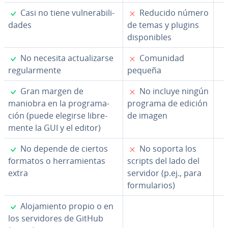
✓
✗
Casi no tiene vu­l­ne­ra­bi­li­
Reducido número
da­des
de temas y plugins
di­s­po­ni­bles
✓
✗
No necesita ac­tua­li­zar­se
Comunidad
re­gu­la­r­me­n­te
pequeña
✓
✗
Gran margen de
No incluye ningún
maniobra en la pro­gra­ma­
programa de edición
ción (puede elegirse li­bre­
de imagen
me­n­te la GUI y el editor)
✓
✗
No depende de ciertos
No soporta los
formatos o he­rra­mie­n­tas
scripts del lado del
extra
servidor (p.ej., para
fo­r­mu­la­rios)
✓
Alo­ja­mie­n­to propio o en
los se­r­vi­do­res de GitHub