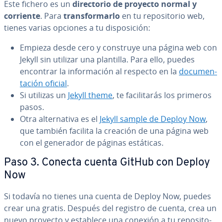
Este fichero es un
di­re­c­to­rio de proyecto normal y
corriente
. Para
tra­n­s­fo­r­mar­lo
en tu re­po­si­to­rio web,
tienes varias opciones a tu di­s­po­si­ción:
Empieza desde cero y construye una página web con
Jekyll sin utilizar una plantilla. Para ello, puedes
encontrar la in­fo­r­ma­ción al respecto en la
do­cu­me­n­
ta­ción oficial
.
Si utilizas un
Jekyll theme
, te fa­ci­li­ta­rás los primeros
pasos.
Otra al­te­r­na­ti­va es el
Jekyll sample de Deploy Now
,
que también facilita la creación de una página web
con el generador de páginas estáticas.
Paso 3. Conecta cuenta GitHub con Deploy
Now
Si todavía no tienes una cuenta de Deploy Now, puedes
crear una gratis. Después del registro de cuenta, crea un
nuevo proyecto y establece una conexión a tu re­po­si­to­