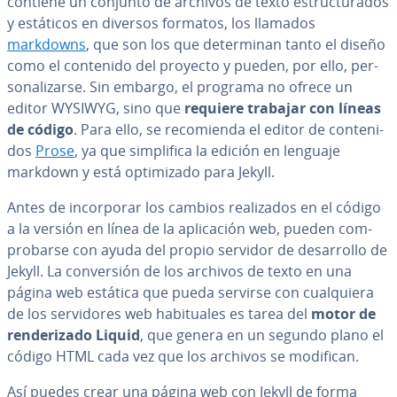
contiene un conjunto de archivos de texto es­tru­c­tu­ra­dos
y estáticos en diversos formatos, los llamados
markdowns
, que son los que de­te­r­mi­nan tanto el diseño
como el contenido del proyecto y pueden, por ello, pe­r­
so­na­li­zar­se. Sin embargo, el programa no ofrece un
editor WYSIWYG, sino que
requiere trabajar con líneas
de código
. Para ello, se re­co­mie­n­da el editor de co­n­te­ni­
dos
Prose
, ya que si­m­pli­fi­ca la edición en lenguaje
markdown y está op­ti­mi­za­do para Jekyll.
Antes de in­co­r­po­rar los cambios rea­li­za­dos en el código
a la versión en línea de la apli­ca­ción web, pueden co­m­
pro­bar­se con ayuda del propio servidor de de­sa­rro­llo de
Jekyll. La co­n­ve­r­sión de los archivos de texto en una
página web estática que pueda servirse con cua­l­quie­ra
de los se­r­vi­do­res web ha­bi­tua­les es tarea del
motor de
re­n­de­ri­za­do Liquid
, que genera en un segundo plano el
código HTML cada vez que los archivos se modifican.
Así puedes crear una página web con Jekyll de forma