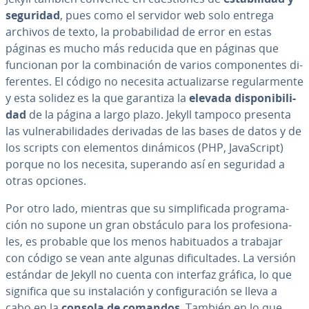
seguridad
, pues como el servidor web solo entrega
archivos de texto, la pro­ba­bi­li­dad de error en estas
páginas es mucho más reducida que en páginas que
funcionan por la co­m­bi­na­ción de varios co­m­po­ne­n­tes di­
fe­re­n­tes. El código no necesita ac­tua­li­zar­se re­gu­la­r­me­n­te
y esta solidez es la que garantiza la
elevada di­s­po­ni­bi­li­
dad
de la página a largo plazo. Jekyll tampoco presenta
las vu­l­ne­ra­bi­li­da­des derivadas de las bases de datos y de
los scripts con elementos dinámicos (PHP, Ja­va­S­cri­pt)
porque no los necesita, superando así en seguridad a
otras opciones.
Por otro lado, mientras que su si­m­pli­fi­ca­da pro­gra­ma­
ción no supone un gran obstáculo para los pro­fe­sio­na­
les, es probable que los menos ha­bi­tua­dos a trabajar
con código se vean ante algunas di­fi­cu­l­ta­des. La versión
estándar de Jekyll no cuenta con interfaz gráfica, lo que
significa que su in­s­ta­la­ción y co­n­fi­gu­ra­ción se lleva a
cabo en la
consola de comandos
. También en lo que