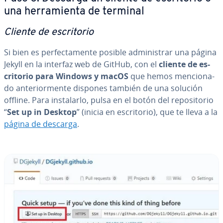
una he­rra­mie­n­ta de terminal
Cliente de es­cri­to­rio
Si bien es pe­r­fe­c­ta­me­n­te posible ad­mi­ni­s­trar una página
Jekyll en la interfaz web de GitHub, con el
cliente de es­
cri­to­rio para Windows y macOS
que hemos me­n­cio­na­
do an­te­rio­r­me­n­te dispones también de una solución
offline. Para in­s­ta­lar­lo, pulsa en el botón del re­po­si­to­rio
“
Set up in Desktop
” (inicia en es­cri­to­rio), que te lleva a la
página de descarga
.