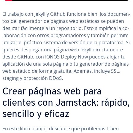
El trabajo con Jekyll y Github funciona bien: los do­cu­me­n­
tos del generador de páginas web estáticas se pueden
deslizar fá­ci­l­me­n­te a un re­po­si­to­rio. Esto si­m­pli­fi­ca la co­
la­bo­ra­ción con otros pro­gra­ma­do­res y también permite
utilizar el práctico sistema de versión de la pla­ta­fo­r­ma. Si
quieres desplegar una página web Jekyll di­re­c­ta­me­n­te
desde GitHub, con IONOS Deploy Now puedes alojar tu
apli­ca­ción de una sola página o tu generador de páginas
web estático de forma gratuita. Además, incluye SSL,
staging y pro­te­c­ción DDoS.
Crear páginas web para
clientes con Jamstack: rápido,
sencillo y eficaz
En este libro blanco, descubre qué problemas traen