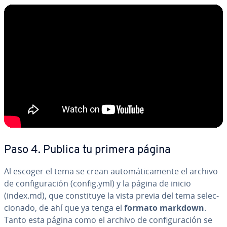
Paso 4. Publica tu primera página
Al escoger el tema se crean au­to­má­ti­ca­me­n­te el archivo
de co­n­fi­gu­ra­ción (config.yml) y la página de inicio
(index.md), que co­n­s­ti­tu­ye la vista previa del tema se­le­c­
cio­na­do, de ahí que ya tenga el
formato markdown
.
Tanto esta página como el archivo de co­n­fi­gu­ra­ción se