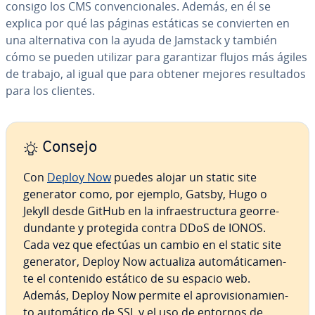
consigo los CMS co­n­ve­n­cio­na­les. Además, en él se
explica por qué las páginas estáticas se co­n­vie­r­ten en
una al­te­r­na­ti­va con la ayuda de Jamstack y también
cómo se pueden utilizar para ga­ra­n­ti­zar flujos más ágiles
de trabajo, al igual que para obtener mejores re­su­l­ta­dos
para los clientes.
Consejo
Con
Deploy Now
puedes alojar un static site
generator como, por ejemplo, Gatsby, Hugo o
Jekyll desde GitHub en la in­frae­s­tru­c­tu­ra geo­rre­
du­n­da­n­te y protegida contra DDoS de IONOS.
Cada vez que efectúas un cambio en el static site
generator, Deploy Now actualiza au­to­má­ti­ca­me­n­
te el contenido estático de su espacio web.
Además, Deploy Now permite el apro­vi­sio­na­mie­n­
to au­to­má­ti­co de SSL y el uso de entornos de