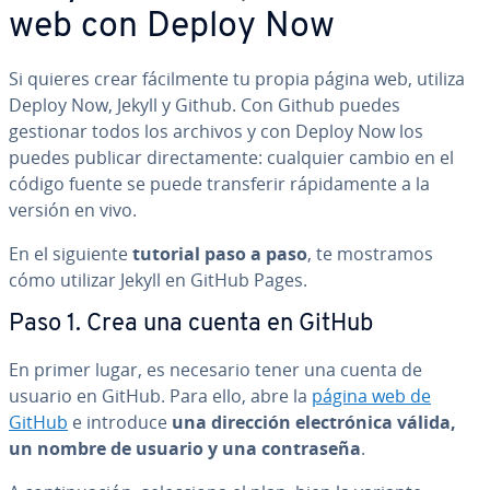
web con Deploy Now
Si quieres crear fá­ci­l­me­n­te tu propia página web, utiliza
Deploy Now, Jekyll y Github. Con Github puedes
gestionar todos los archivos y con Deploy Now los
puedes publicar di­re­c­ta­me­n­te: cualquier cambio en el
código fuente se puede tra­n­s­fe­rir rá­pi­da­me­n­te a la
versión en vivo.
En el siguiente
tutorial paso a paso
, te mostramos
cómo utilizar Jekyll en GitHub Pages.
Paso 1. Crea una cuenta en GitHub
En primer lugar, es necesario tener una cuenta de
usuario en GitHub. Para ello, abre la
página web de
GitHub
e introduce
una dirección ele­c­tró­ni­ca válida,
un nombre de usuario y una co­n­tra­se­ña
.