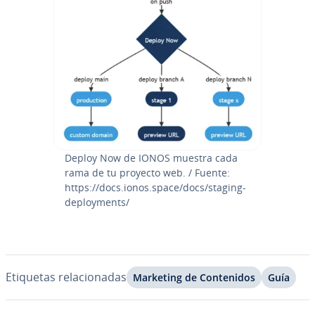
Deploy Now de IONOS muestra cada
rama de tu proyecto web. / Fuente:
https://docs.ionos.space/docs/staging-
de­plo­y­me­nts/
Etiquetas re­la­cio­na­das
Marketing de Co­n­te­ni­dos
Guía