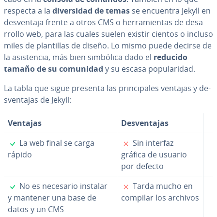
respecta a la
di­ve­r­si­dad de temas
se encuentra Jekyll en
de­s­ve­n­ta­ja frente a otros CMS o he­rra­mie­n­tas de de­sa­
rro­llo web, para las cuales suelen existir cientos o incluso
miles de pla­n­ti­llas de diseño. Lo mismo puede decirse de
la asi­s­te­n­cia, más bien simbólica dado el
reducido
tamaño de su comunidad
y su escasa po­pu­la­ri­dad.
La tabla que sigue presenta las pri­n­ci­pa­les ventajas y de­
s­ve­n­ta­jas de Jekyll:
Ventajas
De­s­ve­n­ta­jas
✓
✗
La web final se carga
Sin interfaz
rápido
gráfica de usuario
por defecto
✓
✗
No es necesario instalar
Tarda mucho en
y mantener una base de
compilar los archivos
datos y un CMS