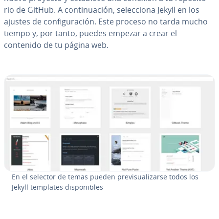
rio de GitHub. A co­n­ti­nua­ción, se­le­c­cio­na Jekyll en los
ajustes de co­n­fi­gu­ra­ción. Este proceso no tarda mucho
tiempo y, por tanto, puedes empezar a crear el
contenido de tu página web.
En el selector de temas pueden pre­vi­sua­li­zar­se todos los
Jekyll templates di­s­po­ni­bles