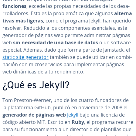
funciones
, excede las propias ne­ce­si­da­des de los de­sa­
rro­lla­do­res. Esta es la pro­ble­má­ti­ca que algunas
al­te­r­na­
ti­vas
más ligeras
, como el programa Jekyll, han querido
resolver. Reducido a los co­m­po­ne­n­tes ese­n­cia­les, este
generador de páginas web permite ad­mi­ni­s­trar páginas
web
sin necesidad de una base de datos
o un software
especial. Además, dado que forma parte de Jamstack, el
static site generator
también se puede utilizar en co­m­bi­
na­ción con mi­cro­se­r­vi­cios para im­ple­me­n­tar páginas
web dinámicas de alto re­n­di­mie­n­to.
¿Qué es Jekyll?
Tom Preston-Werner, uno de los cuatro fu­n­da­do­res de
la pla­ta­fo­r­ma GitHub, publicó en noviembre de 2008 el
generador de páginas web
Jekyll
bajo una licencia de
código abierto MIT. Escrito en
Ruby
, el programa recurre
para su fu­n­cio­na­mie­n­to a un di­re­c­to­rio de pla­n­ti­llas que