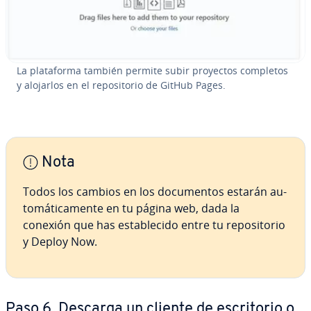
La pla­ta­fo­r­ma también permite subir proyectos completos
y alojarlos en el re­po­si­to­rio de GitHub Pages.
Nota
Todos los cambios en los do­cu­me­n­tos estarán au­
to­má­ti­ca­me­n­te en tu página web, dada la
conexión que has es­ta­ble­ci­do entre tu re­po­si­to­rio
y Deploy Now.
Paso 6. Descarga un cliente de es­cri­to­rio o