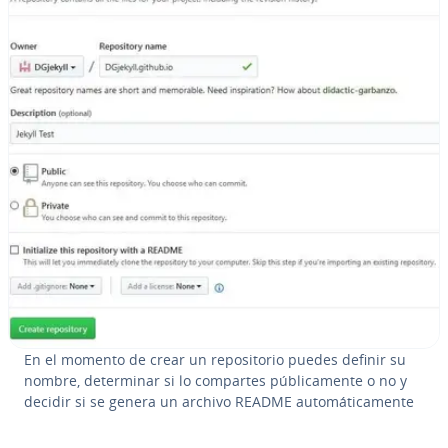
En el momento de crear un re­po­si­to­rio puedes definir su
nombre, de­te­r­mi­nar si lo compartes pú­bli­ca­me­n­te o no y
decidir si se genera un archivo README au­to­má­ti­ca­me­n­te