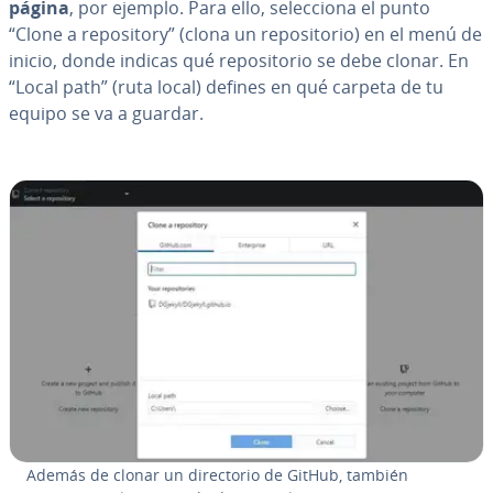
página
, por ejemplo. Para ello, se­le­c­cio­na el punto
“Clone a re­po­si­to­ry” (clona un re­po­si­to­rio) en el menú de
inicio, donde indicas qué re­po­si­to­rio se debe clonar. En
“Local path” (ruta local) defines en qué carpeta de tu
equipo se va a guardar.
Además de clonar un di­re­c­to­rio de GitHub, también