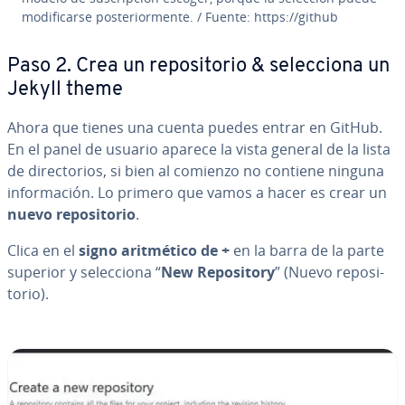
mo­di­fi­car­se po­s­te­rio­r­me­n­te. / Fuente: https://github
Paso 2. Crea un re­po­si­to­rio & se­le­c­cio­na un
Jekyll theme
Ahora que tienes una cuenta puedes entrar en GitHub.
En el panel de usuario aparece la vista general de la lista
de di­re­c­to­rios, si bien al comienzo no contiene ninguna
in­fo­r­ma­ción. Lo primero que vamos a hacer es crear un
nuevo re­po­si­to­rio
.
Clica en el
signo ari­t­mé­ti­co de +
en la barra de la parte
superior y se­le­c­cio­na “
New Re­po­si­to­ry
” (Nuevo re­po­si­
to­rio).