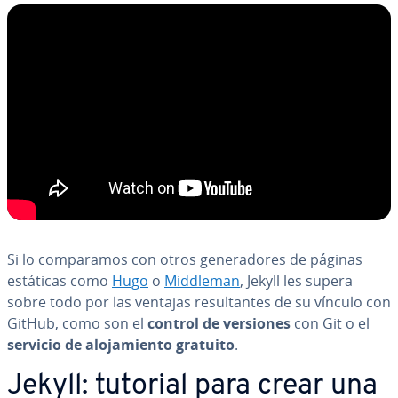
Si lo co­m­pa­ra­mos con otros ge­ne­ra­do­res de páginas
estáticas como
Hugo
o
Middleman
, Jekyll les supera
sobre todo por las ventajas re­su­l­ta­n­tes de su vínculo con
GitHub, como son el
control de versiones
con Git o el
servicio de alo­ja­mie­n­to gratuito
.
Jekyll: tutorial para crear una