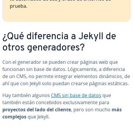
prueba.
¿Qué di­fe­re­n­cia a Jekyll de
otros ge­ne­ra­do­res?
Con el generador se pueden crear páginas web que
funcionan sin base de datos. Ló­gi­ca­me­n­te, a di­fe­re­n­cia
de un CMS, no permite integrar elementos dinámicos, de
ahí que con Jekyll solo puedan crearse páginas estáticas.
Hay también algunos
CMS sin base de datos
que
también están co­n­ce­bi­dos ex­clu­si­va­me­n­te para
proyectos del lado del cliente
, pero son mucho
más
complejos
que Jekyll.