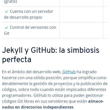
(gratis)
✓
Cuenta con un servidor
de de­sa­rro­llo propio
✓
Control de versiones con
Git
Jekyll y GitHub: la simbiosis
perfecta
En el ámbito del de­sa­rro­llo web,
GitHub
ha logrado
hacerse con una sólida posición, porque si­m­pli­fi­ca co­n­si­
de­ra­ble­me­n­te la gestión de proyectos y la pu­bli­ca­ción de
códigos, sobre todo cuando están im­pli­ca­dos di­fe­re­n­tes
pro­gra­ma­do­res. GitHub lo utiliza para poder gestionar
códigos Git libres en sus se­r­vi­do­res que están
al­ma­ce­
na­dos en di­re­c­to­rios in­de­pe­n­die­n­tes
.