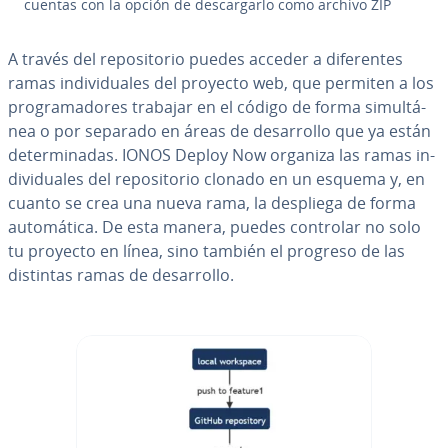
cuentas con la opción de de­s­ca­r­gar­lo como archivo ZIP
A través del re­po­si­to­rio puedes acceder a di­fe­re­n­tes
ramas in­di­vi­dua­les del proyecto web, que permiten a los
pro­gra­ma­do­res trabajar en el código de forma si­mu­l­tá­
nea o por separado en áreas de de­sa­rro­llo que ya están
de­te­r­mi­na­das. IONOS Deploy Now organiza las ramas in­
di­vi­dua­les del re­po­si­to­rio clonado en un esquema y, en
cuanto se crea una nueva rama, la despliega de forma
au­to­má­ti­ca. De esta manera, puedes controlar no solo
tu proyecto en línea, sino también el progreso de las
distintas ramas de de­sa­rro­llo.