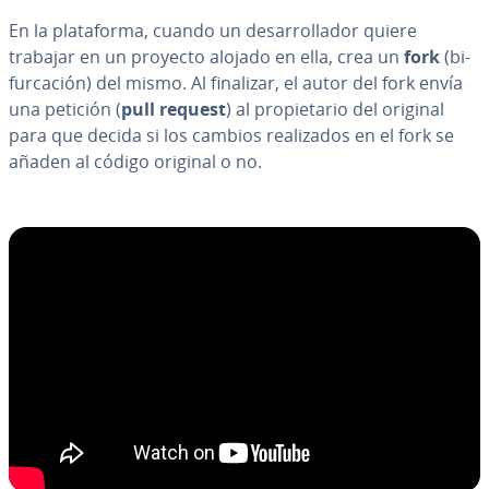
En la pla­ta­fo­r­ma, cuando un de­sa­rro­lla­dor quiere
trabajar en un proyecto alojado en ella, crea un
fork
(bi­
fu­r­ca­ción) del mismo. Al finalizar, el autor del fork envía
una petición (
pull request
) al pro­pie­ta­rio del original
para que decida si los cambios rea­li­za­dos en el fork se
añaden al código original o no.