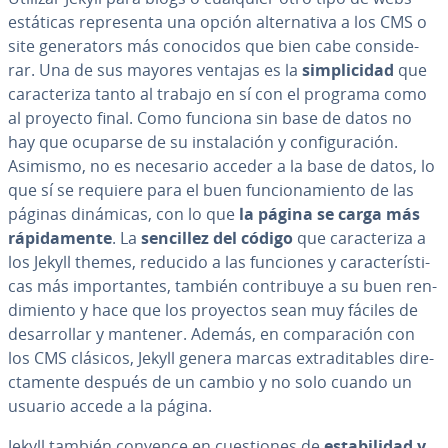
estáticas re­pre­se­n­ta una opción al­te­r­na­ti­va a los CMS o
site ge­ne­ra­to­rs más conocidos que bien cabe co­n­si­de­
rar. Una de sus mayores ventajas es la
si­m­pli­ci­dad
que
ca­ra­c­te­ri­za tanto al trabajo en sí con el programa como
al proyecto final. Como funciona sin base de datos no
hay que ocuparse de su in­s­ta­la­ción y co­n­fi­gu­ra­ción.
Asimismo, no es necesario acceder a la base de datos, lo
que sí se requiere para el buen fu­n­cio­na­mie­n­to de las
páginas dinámicas, con lo que
la página se carga más
rá­pi­da­me­n­te
. La
sencillez del código
que ca­ra­c­te­ri­za a
los Jekyll themes, reducido a las funciones y ca­ra­c­te­rí­s­ti­
cas más im­po­r­ta­n­tes, también co­n­tri­bu­ye a su buen re­n­
di­mie­n­to y hace que los proyectos sean muy fáciles de
de­sa­rro­llar y mantener. Además, en co­m­pa­ra­ción con
los CMS clásicos, Jekyll genera marcas ex­tra­di­ta­bles di­re­
c­ta­me­n­te después de un cambio y no solo cuando un
usuario accede a la página.
Jekyll también convence en cue­s­tio­nes de
es­ta­bi­li­dad y