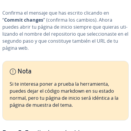
Confirma el mensaje que has escrito clicando en
“
Commit changes
” (confirma los cambios). Ahora
puedes abrir tu página de inicio siempre que quieras uti­
li­za­n­do el nombre del re­po­si­to­rio que se­le­c­cio­na­s­te en el
segundo paso y que co­n­s­ti­tu­ye también el URL de tu
página web.
Nota
Si te interesa poner a prueba la he­rra­mie­n­ta,
puedes dejar el código markdown en su estado
normal, pero tu página de inicio será idéntica a la
página de muestra del tema.