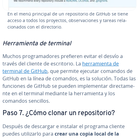
En el menú principal de un re­po­si­to­rio de GitHub se tiene
acceso a todos los proyectos, ob­se­r­va­cio­nes y tareas re­la­
cio­na­dos con el di­re­c­to­rio.
He­rra­mie­n­ta de terminal
Muchos pro­gra­ma­do­res prefieren evitar el desvío a
través del cliente de es­cri­to­rio. La
he­rra­mie­n­ta de
terminal de GitHub
, que permite ejecutar comandos de
GitHub en la línea de comandos, es la solución. Todas las
funciones de GitHub se pueden im­ple­me­n­tar di­re­c­ta­me­
n­te en el terminal mediante la he­rra­mie­n­ta y los
comandos sencillos.
Paso 7. ¿Cómo clonar un re­po­si­to­rio?
Después de descargar e instalar el programa cliente
puedes uti­li­zar­lo para
crear una copia local de la