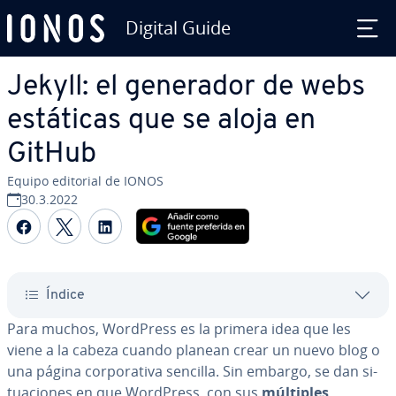
Digital Guide
Saltar al contenido principal
Jekyll: el generador de webs
estáticas que se aloja en
GitHub
Equipo editorial de IONOS
30.3.2022
Compartir Facebook
Compartir Twitter
Compartir LinkedIn
Índice
Para muchos, WordPress es la primera idea que les
viene a la cabeza cuando planean crear un nuevo blog o
una página co­r­po­ra­ti­va sencilla. Sin embargo, se dan si­
tua­cio­nes en que WordPress, con sus
múltiples