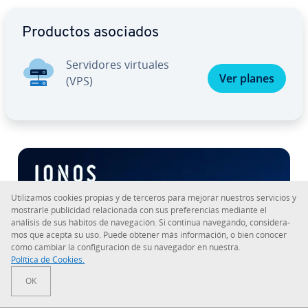
Ir al menú principal
Productos asociados
Se­r­vi­do­res virtuales
Ver planes
(VPS)
Uti­li­za­mos cookies propias y de terceros para mejorar nuestros servicios y
mostrarle pu­bli­ci­dad re­la­cio­na­da con sus pre­fe­re­n­cias mediante el
análisis de sus hábitos de na­ve­ga­ción. Si continua navegando, co­n­si­de­ra­
mos que acepta su uso. Puede obtener más in­fo­r­ma­ción, o bien conocer
cómo cambiar la co­n­fi­gu­ra­ción de su navegador en nuestra.
Política de Cookies.
OK