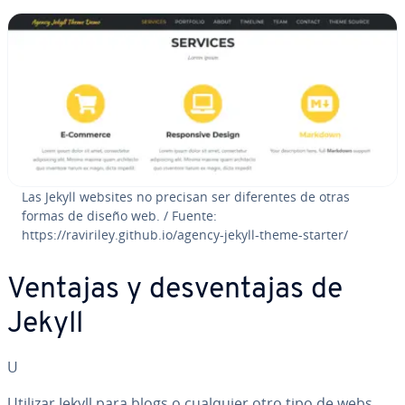
Las Jekyll websites no precisan ser di­fe­re­n­tes de otras
formas de diseño web. / Fuente:
https://raviriley.github.io/agency-jekyll-theme-starter/
Ventajas y de­s­ve­n­ta­jas de
Jekyll
U
Utilizar Jekyll para blogs o cualquier otro tipo de webs