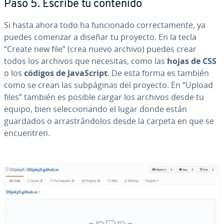
Paso 5. Escribe tu contenido
Si hasta ahora todo ha fu­n­cio­na­do co­rre­c­ta­me­n­te, ya
puedes comenzar a diseñar tu proyecto. En la tecla
“Create new file” (crea nuevo archivo) puedes crear
todos los archivos que necesitas, como las
hojas de CSS
o los
códigos de Ja­va­S­cri­pt
. De esta forma es también
como se crean las su­b­pá­gi­nas del proyecto. En “Upload
files” también es posible cargar los archivos desde tu
equipo, bien se­le­c­cio­na­n­do el lugar donde están
guardados o arra­s­trá­n­do­los desde la carpeta en que se
en­cue­n­tren.