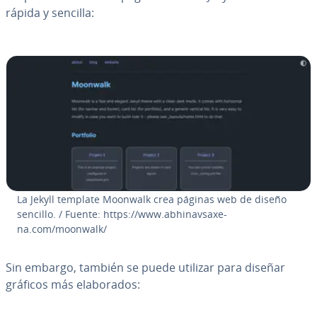
rápida y sencilla:
La Jekyll template Moonwalk crea páginas web de diseño
sencillo. / Fuente: https://www.abhi­na­v­sa­xe­
na.com/moonwalk/
Sin embargo, también se puede utilizar para diseñar
gráficos más ela­bo­ra­dos: