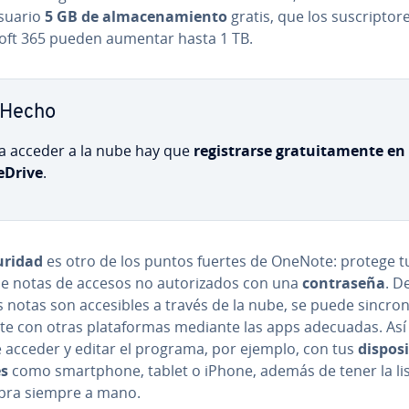
suario
5 GB de al­ma­ce­na­mie­n­to
gratis, que los su­s­cri­p­to­
oft 365 pueden aumentar hasta 1 TB.
Hecho
a acceder a la nube hay que
re­gi­s­trar­se gra­tui­ta­me­n­te en
eDrive
.
uridad
es otro de los puntos fuertes de OneNote: protege t
e notas de accesos no au­to­ri­za­dos con una
co­n­tra­se­ña
. D
 notas son ac­ce­si­bles a través de la nube, se puede si­n­cro­n
 con otras pla­ta­fo­r­mas mediante las apps adecuadas. Así
e acceder y editar el programa, por ejemplo, con tus
di­s­po­si
es
como sma­r­t­pho­ne, tablet o iPhone, además de tener la li
pra siempre a mano.