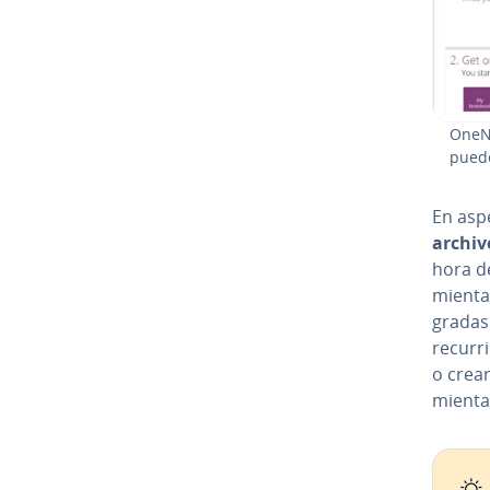
OneNo
puedes
En asp
archivo
hora de
mie­n­t
gra­das
recurri
o crear
mie­n­ta