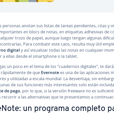
personas anotan sus listas de tareas pe­n­die­n­tes, citas y o
m­po­r­ta­n­tes en blocs de notas, en etiquetas adhesivas de c
alquier trozo de papel, aunque luego tengan algunas di­fi­cu­l
­co­n­trar­las. Para combatir este caos, resulta muy útil empl
no digital
y así vi­sua­li­zar todas las notas en cualquier mo
 a ellas desde el sma­r­t­pho­ne o la tablet.
gas un poco en el tema de los “cuadernos digitales”, te dará
rá­pi­da­me­n­te de que
Evernote
es una de las apli­ca­cio­nes 
es y uti­li­za­das a escala mundial. La de­s­ve­n­ta­ja, sin embarg
unas de sus funciones más in­te­re­sa­n­tes solo están incluida
e de pago
, por lo que, si la versión freeware no es su­fi­cie­n­t
ecurrir a las al­te­r­na­ti­vas que te pre­se­n­ta­mos a co­n­ti­nua­
Note: un programa completo p