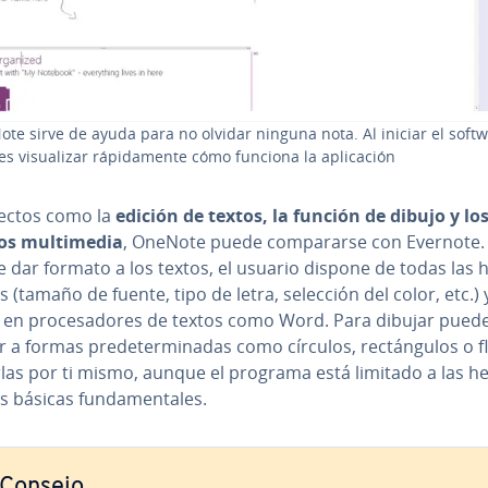
te sirve de ayuda para no olvidar ninguna nota. Al iniciar el soft
 vi­sua­li­zar rá­pi­da­me­n­te cómo funciona la apli­ca­ción
ectos como la
edición de textos, la función de dibujo y lo
s mu­l­ti­me­dia
, OneNote puede co­m­pa­rar­se con Evernote. 
 dar formato a los textos, el usuario dispone de todas las h
as (tamaño de fuente, tipo de letra, selección del color, etc.) y
 en pro­ce­sa­do­res de textos como Word. Para dibujar pued
r a formas pre­de­te­r­mi­na­das como círculos, re­c­tá­n­gu­los o 
las por ti mismo, aunque el programa está limitado a las he­
s básicas fu­n­da­me­n­ta­les.
Consejo