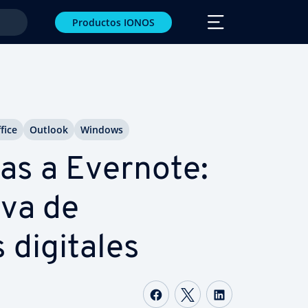
Productos IONOS
fice
Outlook
Windows
i­vas a Evernote:
i­va de
 digitales
Compartir Facebook
Compartir Twitte
Compartir L