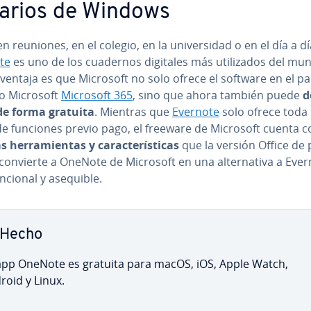
arios de Windows
n reuniones, en el colegio, en la uni­ve­r­si­dad o en el día a dí
te
es uno de los cuadernos digitales más uti­li­za­dos del mu
ventaja es que Microsoft no solo ofrece el software en el p
o Microsoft
Microsoft 365
, sino que ahora también puede
de
 de forma gratuita
. Mientras que
Evernote
solo ofrece toda 
e funciones previo pago, el freeware de Microsoft cuenta c
e­rra­mie­n­tas y ca­ra­c­te­rí­s­ti­cas
que la versión Office de 
convierte a OneNote de Microsoft en una al­te­r­na­ti­va a Eve
ncional y asequible.
Hecho
app OneNote es gratuita para macOS, iOS, Apple Watch,
roid y Linux.