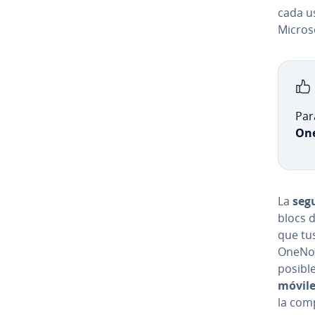
cada u
Micros
Par
On
La
seg
blocs d
que tus
OneNote
posibl
móvil
la com