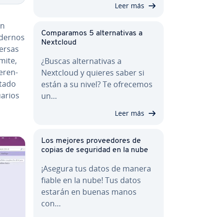
Leer más
en
Co­m­pa­ra­mos 5 al­te­r­na­ti­vas a
adernos
Nextcloud
versas
rmite,
¿Buscas al­te­r­na­ti­vas a
­re­n­
Nextcloud y quieres saber si
ta­do
están a su nivel? Te ofrecemos
uarios
un…
Leer más
Los mejores pro­vee­do­res de
copias de seguridad en la nube
¡Asegura tus datos de manera
fiable en la nube! Tus datos
estarán en buenas manos
con…