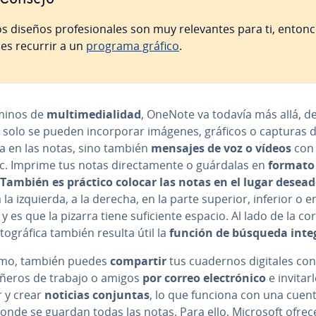
os diseños pro­fe­sio­na­les son muy re­le­va­n­tes para ti, enton
es recurrir a un
programa gráfico
.
minos de
mu­l­ti­me­dia­li­dad
, OneNote va todavía más allá, 
solo se pueden in­co­r­po­rar imágenes, gráficos o capturas 
la en las notas, sino también
mensajes de voz o vídeos
con
ic. Imprime tus notas di­re­c­ta­me­n­te o guárdalas en
formato
También es práctico colocar las notas en el lugar desea
a la izquierda, a la derecha, en la parte superior, inferior o e
 es que la pizarra tiene su­fi­cie­n­te espacio. Al lado de la co­r
­to­grá­fi­ca también resulta útil la
función de búsqueda inte
mo, también puedes
compartir
tus cuadernos digitales con
­ñe­ros de trabajo o amigos
por correo ele­c­tró­ni­co
e in­vi­tar­
r y crear
noticias conjuntas
, lo que funciona con una cuent
onde se guardan todas las notas. Para ello, Microsoft ofrec