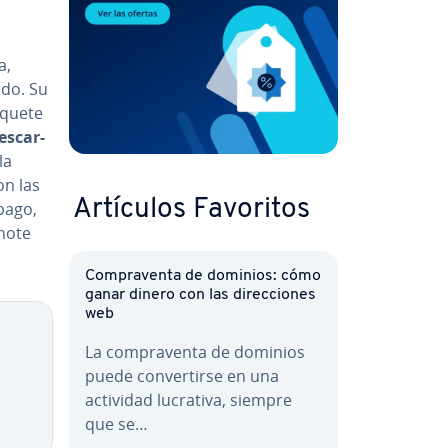
a,
ndo. Su
aquete
­s­ca­r­
la
on las
Artículos Favoritos
pago,
rnote
Co­m­pra­ve­n­ta de dominios: cómo
ganar dinero con las di­re­c­cio­nes
web
La co­m­pra­ve­n­ta de dominios
puede co­n­ve­r­ti­r­se en una
actividad lucrativa, siempre
que se…