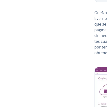
OneNot
Evernot
que se d
páginas
sin nec
tes cua
por tem
obtener