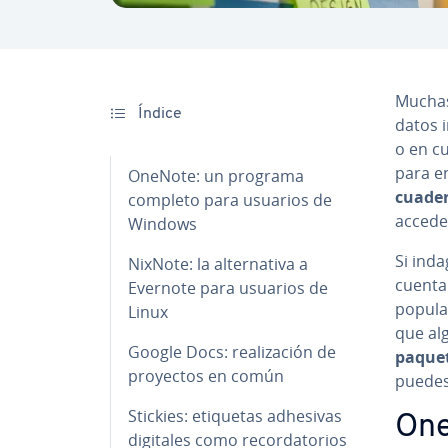
Muchas 
Índice
datos i
o en cu
para en
OneNote: un programa
cuader
completo para usuarios de
acceder
Windows
Si inda
NixNote: la al­te­r­na­ti­va a
cuenta 
Evernote para usuarios de
popular
Linux
que alg
Google Docs: rea­li­za­ción de
paquet
proyectos en común
puedes r
Stickies: etiquetas adhesivas
One
digitales como re­co­r­da­to­rios