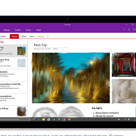
e puede si­n­cro­ni­zar­se con numerosos di­s­po­si­ti­vos (fuente: