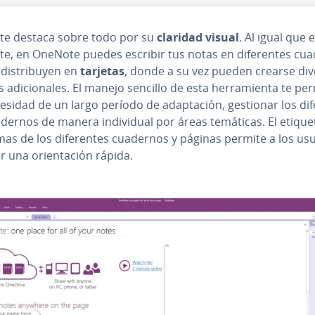
e destaca sobre todo por su
claridad visual
. Al igual que 
e, en OneNote puedes escribir tus notas en di­fe­re­n­tes cu
i­s­tri­bu­yen en
tarjetas
, donde a su vez pueden crearse di
 adi­cio­na­les. El manejo sencillo de esta he­rra­mie­n­ta te pe
esidad de un largo período de ada­p­ta­ción, gestionar los di­fe
dernos de manera in­di­vi­dual por áreas temáticas. El eti­que­
as de los di­fe­re­n­tes cuadernos y páginas permite a los us
 una orie­n­ta­ción rápida.