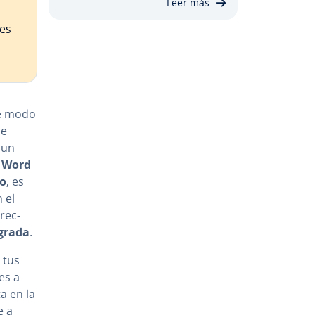
Leer más
ces
de modo
de
 un
 Word
do
, es
n el
re­c­
grada
.
 tus
les a
a en la
e a