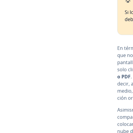
Si l
deb
En tér
que no 
pantal
solo cl
o PDF
.
decir, 
medio, y
ción or
Asimis
co­m­pa
coloca
nube d