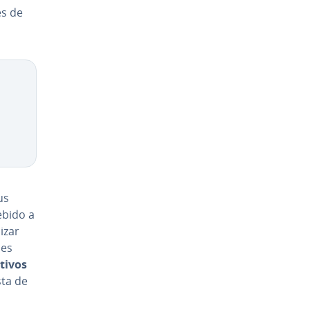
res de
us
ebido a
i­zar
 es
­ti­vos
sta de