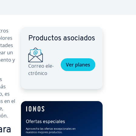
tros
olores
Productos asociados
­ta­des
ear un
mento y
Ver planes
Correo ele­
c­tró­ni­co
s
más
o, es
s en el
e,
ción.
ara