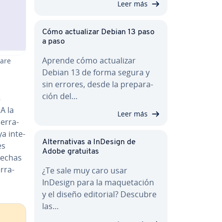
Leer más
Cómo ac­tua­li­zar Debian 13 paso
a paso
Aprende cómo ac­tua­li­zar
ware
Debian 13 de forma segura y
sin errores, desde la pre­pa­ra­
ción del…
s
A la
Leer más
e­rra­
a in­te­
Al­te­r­na­ti­vas a InDesign de
es
Adobe gratuitas
flechas
rra­
¿Te sale muy caro usar
InDesign para la ma­que­ta­ción
y el diseño editorial? Descubre
las…