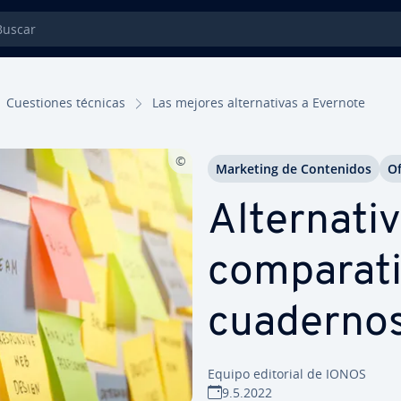
car
Cue­s­tio­nes técnicas
Las mejores al­te­r­na­ti­vas a Evernote
Marketing de Co­n­te­ni­dos
Of
Al­te­r­na­t
co­m­pa­ra­t
cuadernos
Equipo editorial de IONOS
9.5.2022