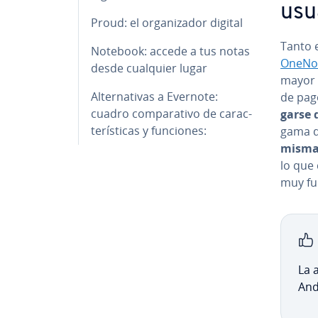
usu
Proud: el or­ga­ni­za­dor digital
Tanto e
Notebook: accede a tus notas
OneNo
desde cualquier lugar
mayor 
Al­te­r­na­ti­vas a Evernote:
de pag
cuadro co­m­pa­ra­ti­vo de ca­ra­c­
gar­se
te­rí­s­ti­cas y funciones:
gama d
mismas h
lo que 
muy fu
La 
And