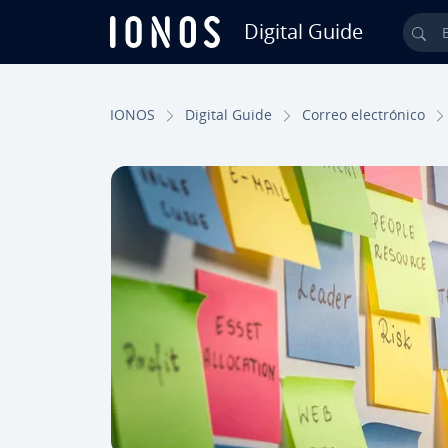
Digital Guide
Bus
Saltar al contenido principal
IONOS
Digital Guide
Correo ele­c­tró­ni­co