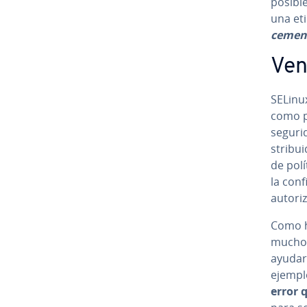
posible
una et
ce­me­n
Vent
SELinux
como p
segurid
s­tri­b
de polí
la co­n
au­to­r
Como he
mucho 
ayudar
ejempl
error 