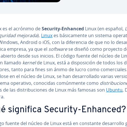
x es el acrónimo de
Security-Enhanced
Linux (en español,
L
guridad mejorada
).
Linux
es bá­si­ca­me­n­te un sistema opera
ndows, Android o iOS, con la di­fe­re­n­cia de que no lo de­sa­r
ica empresa, ya que el
software
se diseñó como proyecto d
abierto desde sus inicios. El código fuente del núcleo de Li
n llamado
kernel
de Linux, está a di­s­po­si­ción de todos los d
­do­res, tanto para fines sin ánimo de lucro como co­me­r­cia­les
se en el núcleo de Linux, se han de­sa­rro­lla­do varias versi
stema operativo, conocidas co­mú­n­me­n­te como
di­s­tri­bu­cio­
 de las di­s­tri­bu­cio­nes de Linux más famosas son
Ubuntu
, 
ra.
é significa Security-Enhanced?
go fuente del núcleo de Linux está en constante de­sa­rro­llo 