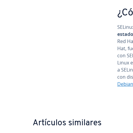
¿Có
SELinu
es­ta­d
Red Hat 
Hat, fu
con SE
Linux es
a SELi
con di­
Debia
Ir al me
Artículos similares