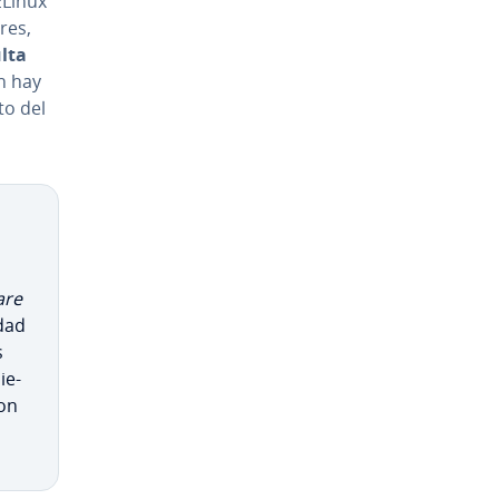
ELinux
­res,
lta
n hay
to del
are
­dad
s
ie­
con