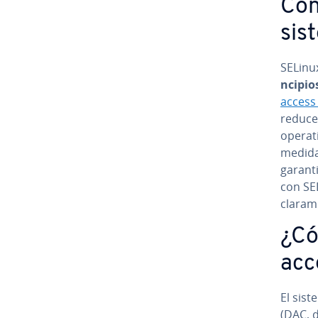
Cont
sis
SELinux
n­ci­pi
access
reduce
operat
medidas
ga­ra­n­t
con SE
cla­ra­m
¿Có
acc
El siste
(DAC, d