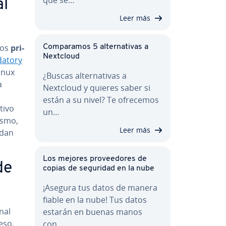
al
Leer más
los
pri­
Co­m­pa­ra­mos 5 al­te­r­na­ti­vas a
Nextcloud
atory
Linux
¿Buscas al­te­r­na­ti­vas a
a
Nextcloud y quieres saber si
están a su nivel? Te ofrecemos
tivo
un…
ismo,
Leer más
edan
Los mejores pro­vee­do­res de
de
copias de seguridad en la nube
¡Asegura tus datos de manera
fiable en la nube! Tus datos
­nal
estarán en buenas manos
eso.
con…