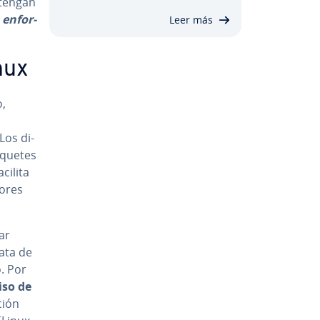
 tengan
o
en­fo­r­
Leer más
inux
o,
Los di­
paquetes
acilita
o­res
ar
ata de
. Por
iso de
ción