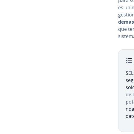
para so
es un m
gestion
demasi
que ten
sistem
SELi
seg
solo
de l
po­t
n­da
dato