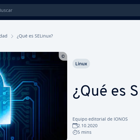
car
idad
¿Qué es SELinux?
Linux
¿Qué es S
Equipo editorial de IONOS
2.10.2020
5 mins