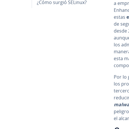
¿Cómo surgió SELinux?
a empre
Enhanc
estas
e
de segu
desde 2
aunque 
los ad­m
manera 
esta m
compor
Por lo 
los pr
tercero
reducir
malwa
peligro
el alca