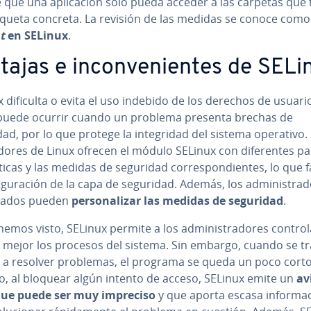
 que una apli­ca­ción solo pueda acceder a las carpetas que
iqueta concreta. La revisión de las medidas se conoce com
t
en SELinux
.
ajas e in­co­n­ve­nie­n­tes de SEL
 dificulta o evita el uso indebido de los derechos de usuari
uede ocurrir cuando un problema presenta brechas de
ad, por lo que protege la in­te­gri­dad del sistema operativo. 
ui­do­res de Linux ofrecen el módulo SELinux con di­fe­re­n­tes 
ticas y las medidas de seguridad co­rre­s­po­n­die­n­tes, lo que f
­fi­gu­ra­ción de la capa de seguridad. Además, los ad­mi­ni­s­tra­d
i­za­dos pueden
pe­r­so­na­li­zar las medidas de seguridad
.
mos visto, SELinux permite a los ad­mi­ni­s­tra­do­res control
mejor los procesos del sistema. Sin embargo, cuando se tr
 a resolver problemas, el programa se queda un poco corto
o, al bloquear algún intento de acceso, SELinux emite un
av
que puede ser muy impreciso
y que aporta escasa in­fo­r­ma­