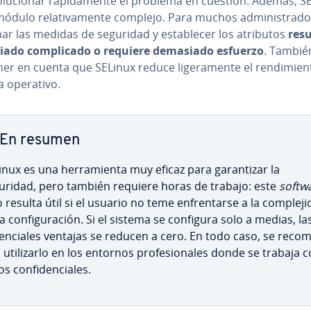
­lu­cio­nar rá­pi­da­me­n­te el problema en cuestión. Además, S
ódulo re­la­ti­va­me­n­te complejo. Para muchos ad­mi­ni­s­tra­do
ar las medidas de seguridad y es­ta­ble­cer los atributos
resu
ado co­m­pli­ca­do o requiere demasiado esfuerzo
. Tambié
er en cuenta que SELinux reduce li­ge­ra­me­n­te el re­n­di­mie­n­
a operativo.
En resumen
nux es una he­rra­mie­n­ta muy eficaz para ga­ra­n­ti­zar la
uridad, pero también requiere horas de trabajo: este
softw
 resulta útil si el usuario no teme en­fre­n­tar­se a la co­m­ple­ji
a co­n­fi­gu­ra­ción. Si el sistema se configura solo a medias, la
e­n­cia­les ventajas se reducen a cero. En todo caso, se re­co­m
 uti­li­zar­lo en los entornos pro­fe­sio­na­les donde se trabaja 
s co­n­fi­de­n­cia­les.