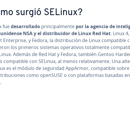
mo surgió SELinux?
x fue
de­sa­rro­lla­do
pri­n­ci­pa­l­me­n­te
por la agencia de in­te­li­g
ou­ni­de­n­se NSA y el di­s­tri­bui­dor de Linux Red Hat
. Linux 4
En­te­r­pri­se, y Fedora, la di­s­tri­bu­ción de Linux co­m­pa­ti­ble
eron los primeros sistemas ope­ra­ti­vos to­ta­l­me­n­te co­m­pa­ti­
Linux. Además de Red Hat y Fedora, también Gentoo Hard
 co­m­pa­ti­ble con SELinux, al menos re­la­ti­va­me­n­te. Una al­te­r
nux es el módulo de seguridad AppArmor, co­m­pa­ti­ble sobr
s­tri­bu­cio­nes como openSUSE o con pla­ta­fo­r­mas basadas en
n
.
nú principal