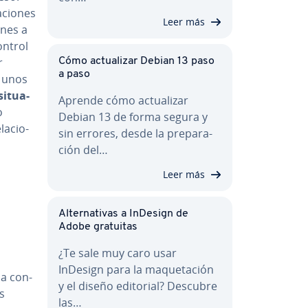
­cio­nes
Leer más
­nes a
ontrol
r
Cómo ac­tua­li­zar Debian 13 paso
a paso
r unos
si­tua­
Aprende cómo ac­tua­li­zar
o
Debian 13 de forma segura y
la­cio­
sin errores, desde la pre­pa­ra­
ción del…
Leer más
Al­te­r­na­ti­vas a InDesign de
Adobe gratuitas
¿Te sale muy caro usar
InDesign para la ma­que­ta­ción
a co­n­
y el diseño editorial? Descubre
es
las…