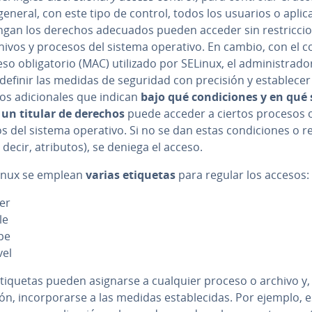
general, con este tipo de control, todos los usuarios o apli­ca
gan los derechos adecuados pueden acceder sin re­s­tri­c­cio
hivos y procesos del sistema operativo. En cambio, con el c
so obli­ga­to­rio (MAC) utilizado por SELinux, el ad­mi­ni­s­tra­do
efinir las medidas de seguridad con precisión y es­ta­ble­ce
os adi­cio­na­les que indican
bajo qué co­n­di­cio­nes y en qué 
s un titular de derechos
puede acceder a ciertos procesos 
s del sistema operativo. Si no se dan estas co­n­di­cio­nes o re­
 decir, atributos), se deniega el acceso.
inux se emplean
varias etiquetas
para regular los accesos:
er
le
pe
vel
tiquetas pueden asignarse a cualquier proceso o archivo y, 
ión, in­co­r­po­rar­se a las medidas es­ta­ble­ci­das. Por ejemplo, 