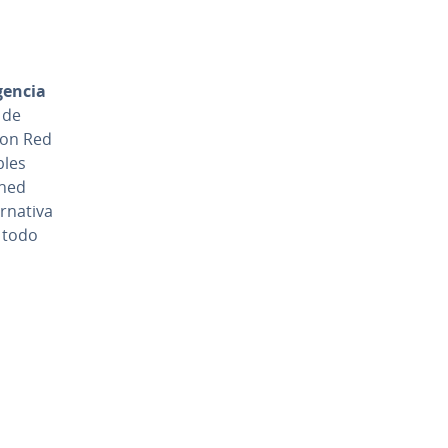
e­n­cia
, de
 con Red
bles
ened
­na­ti­va
e todo