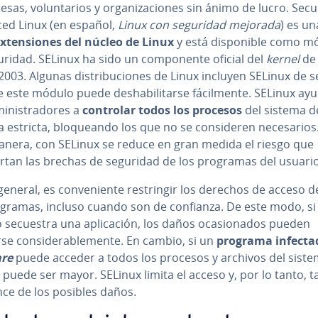
sas, vo­lu­n­ta­rios y or­ga­ni­za­cio­nes sin ánimo de lucro. Secu
ed Linux (en español,
Linux con seguridad mejorada
) es un
x­te­n­sio­nes del núcleo de Linux
y está di­s­po­ni­ble como 
ridad. SELinux ha sido un co­m­po­ne­n­te oficial del
kernel
de 
003. Algunas di­s­tri­bu­cio­nes de Linux incluyen SELinux de s
este módulo puede des­ha­bi­li­tar­se fá­ci­l­me­n­te. SELinux ay
i­ni­s­tra­do­res a
controlar todos los procesos
del sistema
d
estricta, blo­quea­n­do los que no se co­n­si­de­ren ne­ce­sa­rios
anera, con SELinux se reduce en gran medida el riesgo que
tan las brechas de seguridad de los programas del usuario
general, es co­n­ve­nie­n­te re­s­tri­n­gir los derechos de acceso 
ogramas, incluso cuando son de confianza. De este modo, si
 secuestra una apli­ca­ción, los daños oca­sio­na­dos pueden
se co­n­si­de­ra­ble­me­n­te. En cambio, si un
programa infecta
re
puede acceder a todos los procesos y archivos del sistem
 puede ser mayor. SELinux limita el acceso y, por lo tanto, 
nce de los posibles daños.