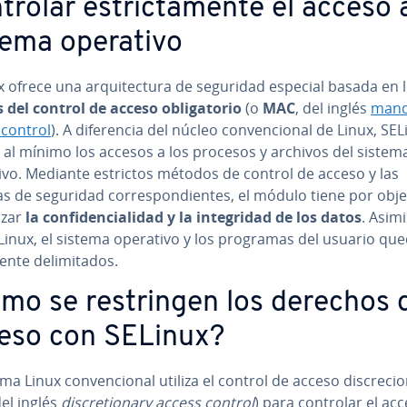
rolar es­tri­c­ta­me­n­te el acceso 
tema operativo
 ofrece una ar­qui­te­c­tu­ra de seguridad especial basada en 
os del control de acceso obli­ga­to­rio
(o
MAC
, del inglés
mand
 control
). A di­fe­re­n­cia del núcleo co­n­ve­n­cio­nal de Linux, SE
 al mínimo los accesos a los procesos y archivos del sistem
ivo. Mediante estrictos métodos de control de acceso y las
 de seguridad co­rre­s­po­n­die­n­tes, el módulo tiene por obje
i­zar
la co­n­fi­de­n­cia­li­dad y la in­te­gri­dad de los datos
. Asim
Linux, el sistema operativo y los programas del usuario qu
e­n­te de­li­mi­ta­dos.
mo se re­s­tri­n­gen los derechos 
eso con SELinux?
ma Linux co­n­ve­n­cio­nal utiliza el control de acceso di­s­cre­cio
el inglés
di­s­cre­tio­na­ry access control
) para controlar el acc