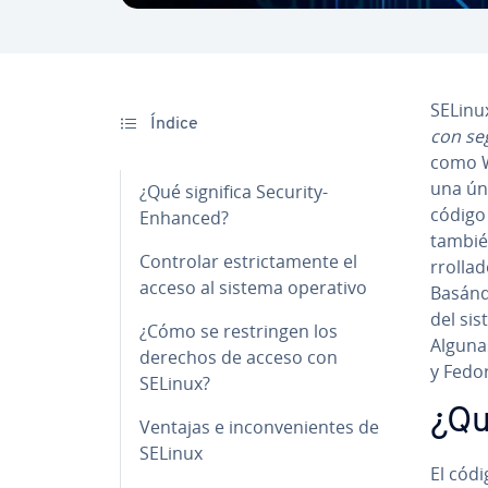
SELinu
Índice
con se
como Wi
una ún
¿Qué significa Security-
código 
Enhanced?
tambié
Controlar es­tri­c­ta­me­n­te el
rro­lla
acceso al sistema operativo
Basándo
del si
¿Cómo se re­s­tri­n­gen los
Algunas
derechos de acceso con
y Fedo
SELinux?
¿Qu
Ventajas e in­co­n­ve­nie­n­tes de
SELinux
El códi