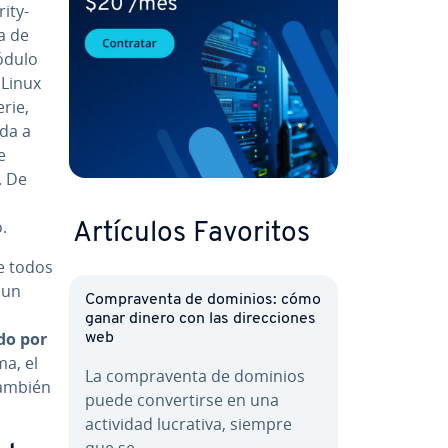
rity-
a de
módulo
Linux
erie,
uda a
e
. De
.
Artículos Favoritos
de todos
 un
Co­m­pra­ve­n­ta de dominios: cómo
ganar dinero con las di­re­c­cio­nes
do por
web
a, el
La co­m­pra­ve­n­ta de dominios
también
puede co­n­ve­r­ti­r­se en una
actividad lucrativa, siempre
que se…