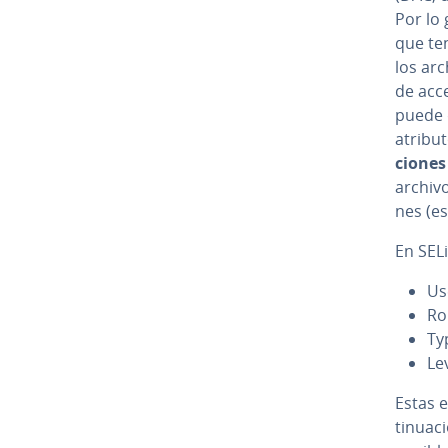
Por lo 
que ten
los arc
de acce
puede d
atribut
cio­ne
archivo
nes (es
En SEL
Us
Ro
Ty
Le
Estas e
ti­nua­c