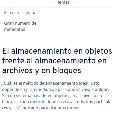
lentas
Es­tru­c­tu­ra plana
Gran número de
metadatos
El al­ma­ce­na­mie­n­to en objetos
frente al al­ma­ce­na­mie­n­to en
archivos y en bloques
¿Cuál es el método de al­ma­ce­na­mie­n­to ideal? Esto
depende en gran medida de para qué se vaya a utilizar.
Sea un sistema basado en objetos, en archivos o en
bloques, cada método tiene sus ca­ra­c­te­rí­s­ti­cas pa­r­ti­cu­la­
res y está indicado para distintas tareas.