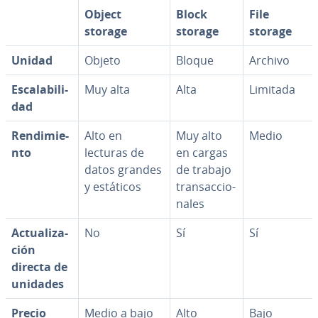
Object
Block
File
storage
storage
storage
Unidad
Objeto
Bloque
Archivo
Es­ca­la­bi­li­
Muy alta
Alta
Limitada
dad
Re­n­di­mie­
Alto en
Muy alto
Medio
n­to
lecturas de
en cargas
datos grandes
de trabajo
y estáticos
tra­n­sac­cio­
na­les
Ac­tua­li­za­
No
Sí
Sí
ción
directa de
unidades
Precio
Medio a bajo
Alto
Bajo