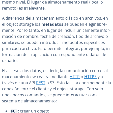
mismo nivel. El lugar de al­ma­ce­na­mie­n­to real (local o
remoto) es irre­le­va­n­te.
A di­fe­re­n­cia del al­ma­ce­na­mie­n­to clásico en archivos, en
el object storage los
metadatos
se pueden elegir li­bre­
me­n­te. Por lo tanto, en lugar de incluir úni­ca­me­n­te in­fo­r­
ma­ción de nombre, fecha de creación, tipo de archivo o
similares, se pueden in­tro­du­cir metadatos es­pe­cí­fi­cos
para cada archivo. Esto permite integrar, por ejemplo, in­
fo­r­ma­ción de la apli­ca­ción co­rre­s­po­n­die­n­te o datos de
usuario.
El acceso a los datos, es decir, la co­mu­ni­ca­ción con el al­
ma­ce­na­mie­n­to se realiza mediante
HTTP
o
HTTPS
y a
través de una API
REST
o S3. Esto facilita eno­r­me­me­n­te la
conexión entre el cliente y el object storage. Con solo
unos pocos comandos, se puede in­ter­ac­tuar con el
sistema de al­ma­ce­na­mie­n­to:
: crear un objeto
PUT