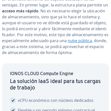
ventajas. En primer lugar, la es­tru­c­tu­ra plana permite un
acceso más rápido
. No es necesario elegir la ubicación
de al­ma­ce­na­mie­n­to, sino que ya lo hace el sistema y,
aunque el usuario no ve dónde está guardado el objeto,
lo podrá encontrar y abrir fá­ci­l­me­n­te mediante el ide­n­ti­
fi­ca­dor. Por este motivo, este tipo de al­ma­ce­na­mie­n­to es
es­pe­cia­l­me­n­te adecuado para una
nube pública
, donde,
gracias a este sistema, se podrá apro­ve­char el espacio
de al­ma­ce­na­mie­n­to de forma óptima.
IONOS CLOUD Compute Engine
La solución IaaS ideal para tus cargas
de trabajo
vCPU económico con núcleos dedicados
Flexible y sin periodo mínimo co­n­tra­c­tual