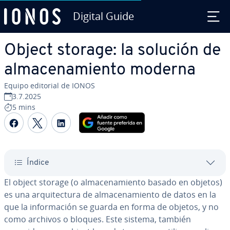
Digital Guide
Saltar al contenido principal
Object storage: la solución de
al­ma­ce­na­mie­n­to moderna
Equipo editorial de IONOS
3.7.2025
5 mins
Compartir Facebook
Compartir Twitter
Compartir LinkedIn
Índice
El object storage (o al­ma­ce­na­mie­n­to basado en objetos)
es una ar­qui­te­c­tu­ra de al­ma­ce­na­mie­n­to de datos en la
que la in­fo­r­ma­ción se guarda en forma de objetos, y no
como archivos o bloques. Este sistema, también