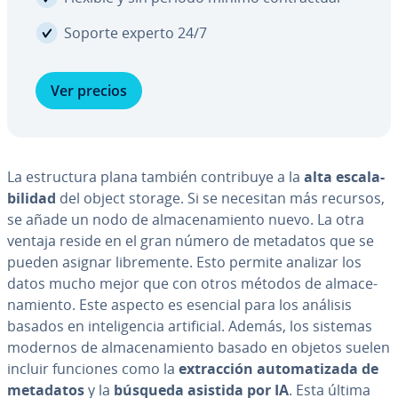
Soporte experto 24/7
Ver precios
La es­tru­c­tu­ra plana también co­n­tri­bu­ye a la
alta es­ca­la­
bi­li­dad
del object storage. Si se necesitan más recursos,
se añade un nodo de al­ma­ce­na­mie­n­to nuevo. La otra
ventaja reside en el gran número de metadatos que se
pueden asignar li­bre­me­n­te. Esto permite analizar los
datos mucho mejor que con otros métodos de al­ma­ce­
na­mie­n­to. Este aspecto es esencial para los análisis
basados en in­te­li­ge­n­cia ar­ti­fi­cial. Además, los sistemas
modernos de al­ma­ce­na­mie­n­to basado en objetos suelen
incluir funciones como la
ex­tra­c­ción au­to­ma­ti­za­da de
metadatos
y la
búsqueda asistida por IA
. Esta última