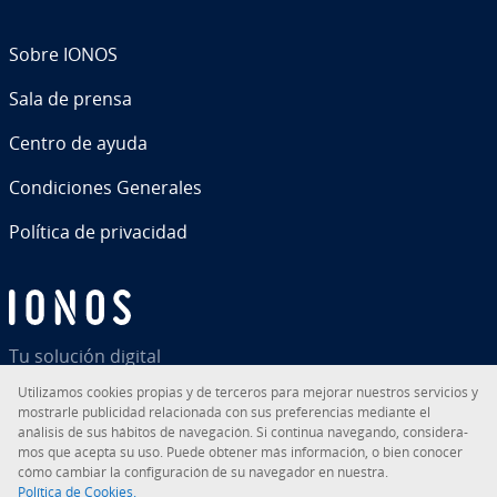
Sobre IONOS
Sala de prensa
Centro de ayuda
Co­n­di­cio­nes Generales
Política de pri­va­ci­dad
Tu solución digital
Uti­li­za­mos cookies propias y de terceros para mejorar nuestros servicios y
mostrarle pu­bli­ci­dad re­la­cio­na­da con sus pre­fe­re­n­cias mediante el
análisis de sus hábitos de na­ve­ga­ción. Si continua navegando, co­n­si­de­ra­
mos que acepta su uso. Puede obtener más in­fo­r­ma­ción, o bien conocer
RSS
LinkedIn
tiktok
Instagram
Facebook
YouTube
cómo cambiar la co­n­fi­gu­ra­ción de su navegador en nuestra.
Política de Cookies.