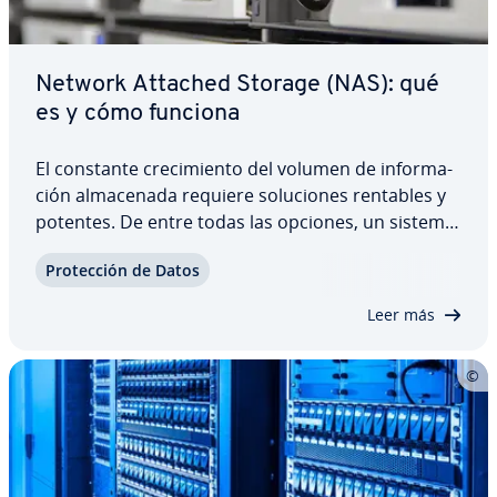
Network Attached Storage (NAS): qué
es y cómo funciona
El constante cre­ci­mie­n­to del volumen de in­fo­r­ma­
ción al­ma­ce­na­da requiere so­lu­cio­nes rentables y
potentes. De entre todas las opciones, un sistema
de al­ma­ce­na­mie­n­to NAS (Network Attached
Pro­te­c­ción de Datos
Storage) puede ser una buena al­te­r­na­ti­va a la
nube, al servidor de archivos o a los discos…
Leer más