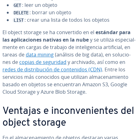
: leer un objeto
GET
: borrar un objeto
DELETE
: crear una lista de todos los objetos
LIST
El object storage se ha co­n­ve­r­ti­do en el
estándar para
las apli­ca­cio­nes nativas en la nube
y se utiliza es­pe­cia­l­
me­n­te en cargas de trabajo de in­te­li­ge­n­cia ar­ti­fi­cial, en
tareas de
data mining
(análisis de big data), en so­lu­cio­
nes de
copias de seguridad
y archivado, así como en
redes de di­s­tri­bu­ción de co­n­te­ni­dos (CDN)
. Entre los
servicios más conocidos que utilizan al­ma­ce­na­mie­n­to
basado en objetos se en­cue­n­tran Amazon S3, Google
Cloud Storage y Azure Blob Storage.
Ventajas e in­co­n­ve­nie­n­tes del
object storage
En el al­ma­ce­na­mie­n­to de objetos destacan varias