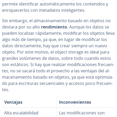
permite ide­n­ti­fi­car au­to­má­ti­ca­me­n­te los co­n­te­ni­dos y
en­ri­que­ce­r­los con metadatos in­te­li­ge­n­tes.
Sin embargo, el al­ma­ce­na­mie­n­to basado en objetos no
destaca por su alto
re­n­di­mie­n­to
. Aunque los datos se
pueden localizar rá­pi­da­me­n­te, modificar los objetos lleva
algo más de tiempo, ya que, en lugar de modificar los
datos di­re­c­ta­me­n­te, hay que crear siempre un nuevo
objeto. Por este motivo, el object storage es ideal para
grandes volúmenes de datos, sobre todo cuando estos
son estáticos. Si hay que realizar mo­di­fi­ca­cio­nes fre­cue­n­
tes, no se sacará todo el provecho a las ventajas del al­
ma­ce­na­mie­n­to basado en objetos, ya que está op­ti­mi­za­
do para es­cri­tu­ras se­cue­n­cia­les y accesos poco fre­cue­n­
tes.
Ventajas
In­co­n­ve­nie­n­tes
Alta es­ca­la­bi­li­dad
Las mo­di­fi­ca­cio­nes son