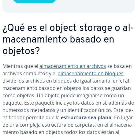
¿Qué es el object storage o al­
ma­ce­na­mie­n­to basado en
objetos?
Mientras que el
al­ma­ce­na­mie­n­to en archivos
se basa en
archivos completos y el
al­ma­ce­na­mie­n­to en bloques
divide los archivos en bloques de igual tamaño, en el al­
ma­ce­na­mie­n­to basado en objetos los datos se guardan
como objetos. Un objeto puede ima­gi­nar­se como un
paquete. Este paquete incluye los datos en sí, además de
numerosos metadatos y un ide­n­ti­fi­ca­dor único. Este ide­
n­ti­fi­ca­dor permite que la
es­tru­c­tu­ra sea plana
. En lugar
de una compleja es­tru­c­tu­ra de carpetas, en el al­ma­ce­na­
mie­n­to basado en objetos todos los datos están al