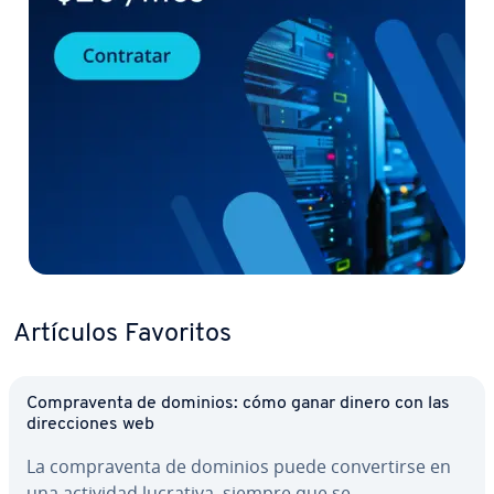
Artículos Favoritos
Co­m­pra­ve­n­ta de dominios: cómo ganar dinero con las
di­re­c­cio­nes web
La co­m­pra­ve­n­ta de dominios puede co­n­ve­r­ti­r­se en
una actividad lucrativa, siempre que se…