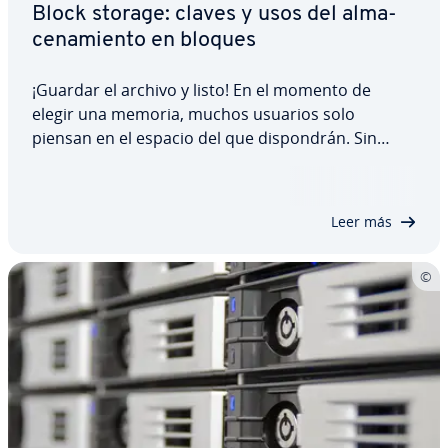
Block storage: claves y usos del al­ma­
ce­na­mie­n­to en bloques
¡Guardar el archivo y listo! En el momento de
elegir una memoria, muchos usuarios solo
piensan en el espacio del que di­s­po­n­drán. Sin
embargo, hay muchos tipos de memoria, cada
uno con sus pa­r­ti­cu­la­ri­da­des. El al­ma­ce­na­mie­n­to
en bloques ha ido ganando po­pu­la­ri­dad por su efi­
Leer más
cie­n­cia.…