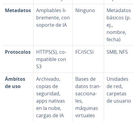
Metadatos
Am­plia­bles li­
Ninguno
Metadatos
bre­me­n­te, con
básicos (p.
soporte de IA
ej.,
nombre,
fecha)
Pro­to­co­los
HTTPS(S), co­
FC/iSCSI
SMB, NFS
m­pa­ti­ble con
S3
Ámbitos
Archivado,
Bases de
Unidades
de uso
copias de
datos tra­n­
de red,
seguridad,
sac­cio­na­
carpetas
apps nativas
les,
de usuario
en la nube,
máquinas
cargas de IA
virtuales