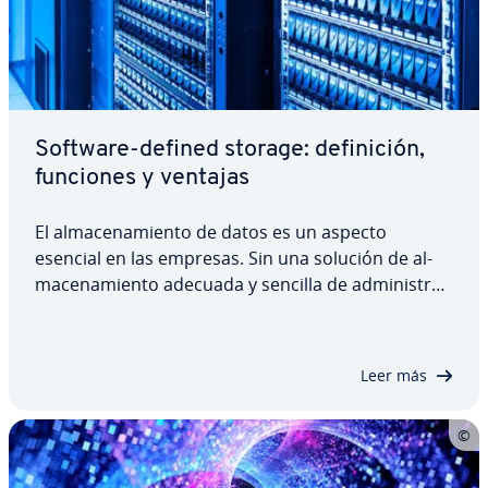
Software-defined storage: de­fi­ni­ción,
funciones y ventajas
El al­ma­ce­na­mie­n­to de datos es un aspecto
esencial en las empresas. Sin una solución de al­
ma­ce­na­mie­n­to adecuada y sencilla de ad­mi­ni­s­trar,
la ad­mi­ni­s­tra­ción de los datos se desborda con
facilidad. Este es el motivo de la creciente po­pu­la­
ri­dad del al­ma­ce­na­mie­n­to definido por…
Leer más