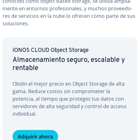
conocido como object based storage, se utiliza am­plia­
me­n­te en entornos pro­fe­sio­na­les, y muchos pro­vee­do­
res de servicios en la nube lo ofrecen como parte de sus
so­lu­cio­nes.
IONOS CLOUD Object Storage
Al­ma­ce­na­mie­n­to seguro, escalable y
rentable
Obtén el mejor precio en Object Storage de alta
gama. Reduce costos sin co­m­pro­me­ter la
potencia, al tiempo que proteges tus datos con
se­r­vi­do­res de alta seguridad y control de acceso
in­di­vi­dual.
Adquirir ahora