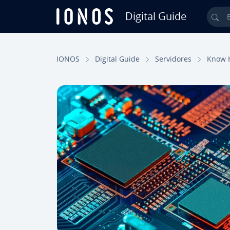
Digital Guide
Bus
Saltar al contenido principal
IONOS
Digital Guide
Se­r­vi­do­res
Know 