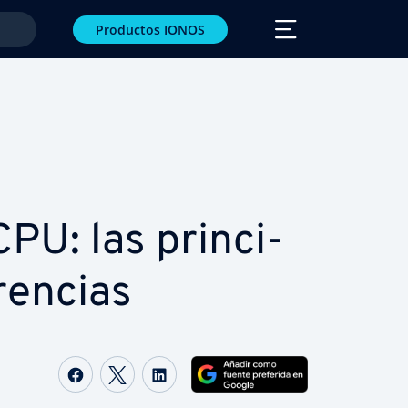
Productos IONOS
U: las pri­n­ci­
re­n­cias
Compartir Facebook
Compartir Twitter
Compartir LinkedIn