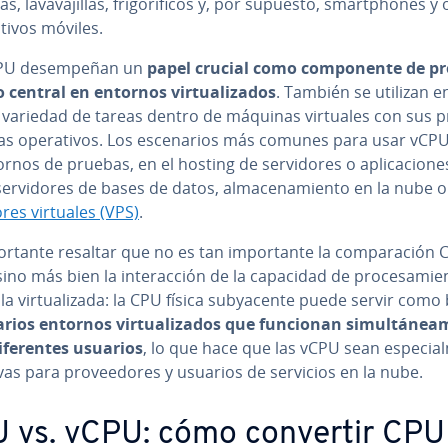
s, la­va­va­ji­llas, fri­go­rí­fi­cos y, por supuesto, sma­r­t­pho­nes y
si­ti­vos móviles.
PU de­sem­pe­ñan un
papel crucial como co­m­po­ne­n­te de pro
o central en entornos vi­r­tua­li­za­dos
. También se utilizan e
 variedad de tareas dentro de máquinas virtuales con sus 
s ope­ra­ti­vos. Los es­ce­na­rios más comunes para usar vCP
rnos de pruebas, en el hosting de se­r­vi­do­res o apli­ca­cio­ne
­r­vi­do­res de bases de datos, al­ma­ce­na­mie­n­to en la nube o
do­res virtuales (VPS)
.
­r­ta­n­te resaltar que no es tan im­po­r­ta­n­te la co­m­pa­ra­ción
ino más bien la in­ter­ac­ción de la capacidad de pro­ce­sa­mie­
 la vi­r­tua­li­za­da: la CPU física su­b­ya­ce­n­te puede servir com
arios entornos vi­r­tua­li­za­dos que funcionan si­mu­l­tá­nea­m
­fe­re­n­tes usuarios
, lo que hace que las vCPU sean es­pe­cia­l­
ti­vas para pro­vee­do­res y usuarios de servicios en la nube.
 vs. vCPU: cómo convertir CPU