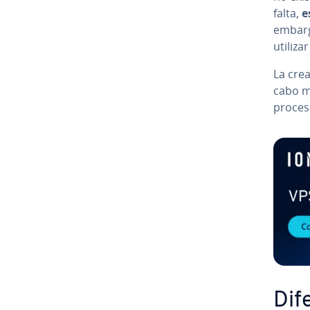
falta,
e
embarg
utiliza
La crea
cabo m
pro­ce­s
Di­f