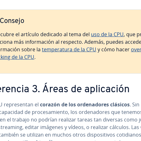
Consejo
cubre el artículo dedicado al tema del
uso de la CPU
, que p
r­cio­na más in­fo­r­ma­ción al respecto. Además, puedes acced
o­r­ma­ción sobre la
te­m­pe­ra­tu­ra de la CPU
y cómo hacer
ove­
c­ki­ng de la CPU
.
e­re­n­cia 3. Áreas de apli­ca­ción
 re­pre­se­n­tan el
corazón de los or­de­na­do­res clásicos
. Sin 
e capacidad de pro­ce­sa­mie­n­to, los or­de­na­do­res que tenem
en el trabajo no podrían realizar tareas tan diversas como j
treaming, editar imágenes y vídeos, o realizar cálculos. La
 también se utilizan en muchos otros di­s­po­si­ti­vos co­ti­dia­n