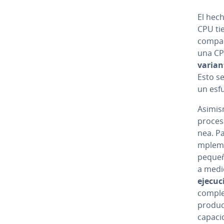
El hec
CPU tien
co­m­p
una CPU
varian
Esto se
un esfu
Asimism
procesa
nea. Pa
m­ple­
pequeña
a medi
ejecuc
complej
produc
capacid