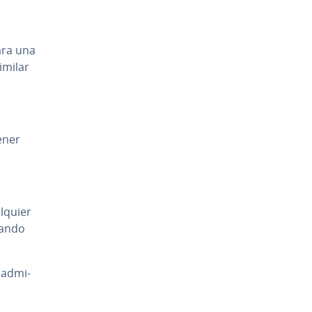
ara una
imilar
ener
lquier
­n­do
 ad­mi­