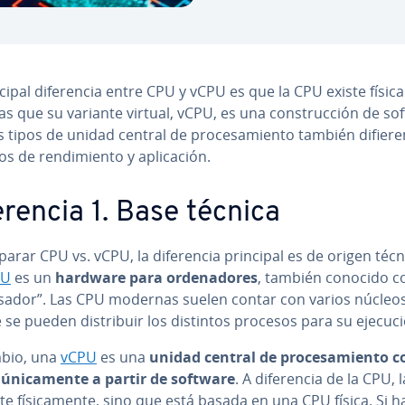
cipal di­fe­re­n­cia entre CPU y vCPU es que la CPU existe fí­si­ca­
s que su variante virtual, vCPU, es una co­n­s­tru­c­ción de so
 tipos de unidad central de pro­ce­sa­mie­n­to también difier
 de re­n­di­mie­n­to y apli­ca­ción.
e­re­n­cia 1. Base técnica
arar CPU vs. vCPU, la di­fe­re­n­cia principal es de origen técn
PU
es un
hardware para or­de­na­do­res
, también conocido 
e­sa­dor”. Las CPU modernas suelen contar con varios núcleo
 se pueden di­s­tri­buir los distintos procesos para su ejecuc
bio, una
vCPU
es una
unidad central de pro­ce­sa­mie­n­to co­
 úni­ca­me­n­te a partir de software
. A di­fe­re­n­cia de la CPU,
te fí­si­ca­me­n­te, sino que está basada en una CPU física. Si 