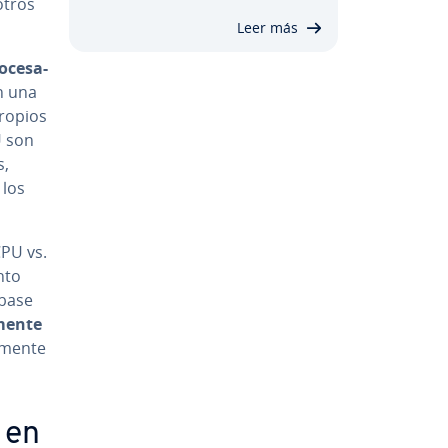
 otros
Leer más
­ce­sa­
n una
propios
U son
s,
 los
 CPU vs.
n­to
o base
e­n­te
me­n­te
 en