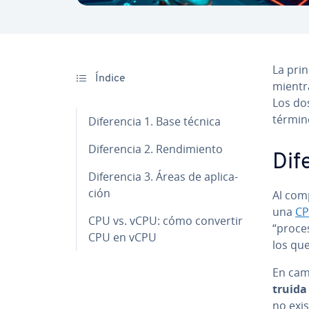
La prin
Índice
mientra
Los dos
términos
Di­fe­re­n­cia 1. Base técnica
Di­fe­re­n­cia 2. Re­n­di­mie­n­to
Di­f
Di­fe­re­n­cia 3. Áreas de apli­ca­
ción
Al comp
una
C
CPU vs. vCPU: cómo convertir
“pro­c
CPU en vCPU
los que
En cam
trui­da
no exis