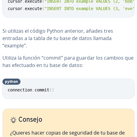
cursor
.
execute
(
"INSERT INTO example VALUES (2, 'bob'
cursor
.
execute
(
"INSERT INTO example VALUES (3, 'eve'
Si utilizas el código Python anterior, añades tres
entradas a la tabla de tu base de datos llamada
“example”.
Utiliza la función “commit” para guardar los cambios que
has efectuado en tu base de datos:
python
Copy
connection
.
commit
(
)
Consejo
¿Quieres hacer copias de seguridad de tu base de