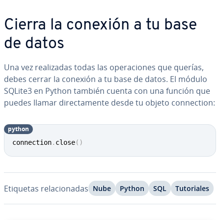
Cierra la conexión a tu base
de datos
Una vez rea­li­za­das todas las ope­ra­cio­nes que querías,
debes cerrar la conexión a tu base de datos. El módulo
SQLite3 en Python también cuenta con una función que
puedes llamar di­re­c­ta­me­n­te desde tu objeto co­n­ne­c­tion:
python
Copy
connection
.
close
(
)
Etiquetas re­la­cio­na­das
Nube
Python
SQL
Tu­to­ria­les