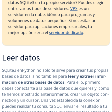
datos SQLite3 en tu propio servidor? Puedes elegir
entre varios tipos de se­r­vi­do­res.
VPS
es un
servidor en la nube, idóneo para programas y
volúmenes de datos pequeños. Si necesitas un
servidor para apli­ca­cio­nes em­pre­sa­ria­les, tu
mejor opción sería el
servidor dedicado
.
Leer datos
SQLite3 enPython no solo te sirve para crear tus propias
bases de datos, sino también para
leer y extraer in­fo­r­
ma­ción de otras bases de datos
. Para ello, primero
debes co­ne­c­tar­te a la base de datos que quieres y, como
te hemos mostrado an­te­rio­r­me­n­te, crear un objeto co­n­
ne­c­tion y un cursor. Una vez es­ta­ble­ci­da la conexión
puedes realizar tu consulta SQL, enviar el resultado a tu