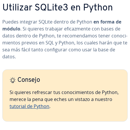
Utilizar SQLite3 en Python
Puedes integrar SQLite dentro de Python
en forma de
módulo
. Si quieres trabajar efi­ca­z­me­n­te con bases de
datos dentro de Python, te re­co­me­n­da­mos tener co­no­ci­
mie­n­tos previos en SQL y Python, los cuales harán que te
sea más fácil tanto co­n­fi­gu­rar como usar la base de
datos.
Consejo
Si quieres refrescar tus co­no­ci­mie­n­tos de Python,
merece la pena que eches un vistazo a nuestro
tutorial de Python
.