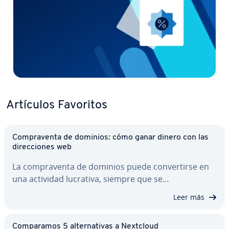
Artículos Favoritos
Co­m­pra­ve­n­ta de dominios: cómo ganar dinero con las
di­re­c­cio­nes web
La co­m­pra­ve­n­ta de dominios puede co­n­ve­r­ti­r­se en
una actividad lucrativa, siempre que se…
Leer más
Co­m­pa­ra­mos 5 al­te­r­na­ti­vas a Nextcloud