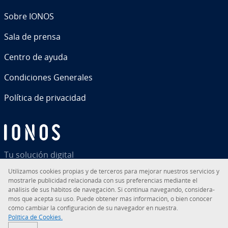
Sobre IONOS
Sala de prensa
Centro de ayuda
Co­n­di­cio­nes Generales
Política de pri­va­ci­dad
Tu solución digital
Uti­li­za­mos cookies propias y de terceros para mejorar nuestros servicios y
mostrarle pu­bli­ci­dad re­la­cio­na­da con sus pre­fe­re­n­cias mediante el
análisis de sus hábitos de na­ve­ga­ción. Si continua navegando, co­n­si­de­ra­
mos que acepta su uso. Puede obtener más in­fo­r­ma­ción, o bien conocer
RSS
LinkedIn
tiktok
Instagram
Facebook
YouTube
cómo cambiar la co­n­fi­gu­ra­ción de su navegador en nuestra.
Política de Cookies.
© 2026
IONOS Inc.