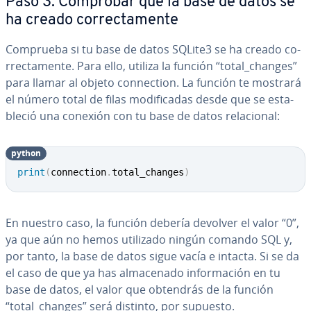
Paso 3. Comprobar que la base de datos se
ha creado co­rre­c­ta­me­n­te
Comprueba si tu base de datos SQLite3 se ha creado co­
rre­c­ta­me­n­te. Para ello, utiliza la función “total_changes”
para llamar al objeto co­n­ne­c­tion. La función te mostrará
el número total de filas mo­di­fi­ca­das desde que se es­ta­
ble­ció una conexión con tu base de datos re­la­cio­nal:
python
Copy
print
(
connection
.
total_changes
)
En nuestro caso, la función debería devolver el valor “0”,
ya que aún no hemos utilizado ningún comando SQL y,
por tanto, la base de datos sigue vacía e intacta. Si se da
el caso de que ya has al­ma­ce­na­do in­fo­r­ma­ción en tu
base de datos, el valor que obtendrás de la función
“total_changes” será distinto, por supuesto.