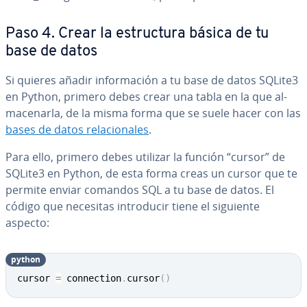
Paso 4. Crear la es­tru­c­tu­ra básica de tu
base de datos
Si quieres añadir in­fo­r­ma­ción a tu base de datos SQLite3
en Python, primero debes crear una tabla en la que al­
ma­ce­nar­la, de la misma forma que se suele hacer con las
bases de datos re­la­cio­na­les
.
Para ello, primero debes utilizar la función “cursor” de
SQLite3 en Python, de esta forma creas un cursor que te
permite enviar comandos SQL a tu base de datos. El
código que necesitas in­tro­du­cir tiene el siguiente
aspecto:
python
Copy
cursor 
=
 connection
.
cursor
(
)