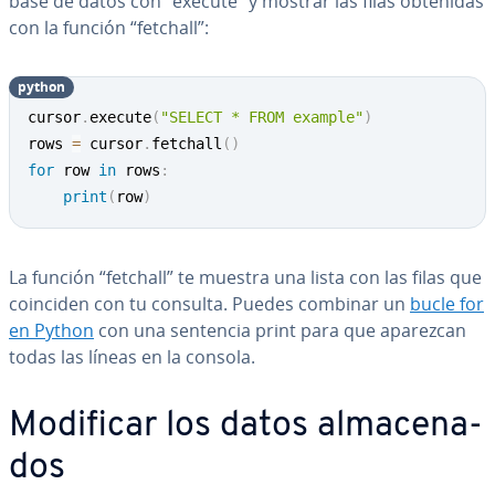
base de datos con “execute” y mostrar las filas obtenidas
con la función “fetchall”:
python
Copy
cursor
.
execute
(
"SELECT * FROM example"
)
rows 
=
 cursor
.
fetchall
(
)
for
 row 
in
 rows
:
print
(
row
)
La función “fetchall” te muestra una lista con las filas que
coinciden con tu consulta. Puedes combinar un
bucle for
en Python
con una sentencia print para que aparezcan
todas las líneas en la consola.
Modificar los datos al­ma­ce­na­
dos