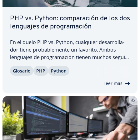
PHP vs. Python: co­m­pa­ra­ción de los dos
lenguajes de pro­gra­ma­ción
En el duelo PHP vs. Python, cualquier de­sa­rro­lla­
dor tiene pro­ba­ble­me­n­te un favorito. Ambos
lenguajes de pro­gra­ma­ción tienen muchos se­gui­
do­res y se en­cue­n­tran entre las mejores opciones
Glosario
PHP
Python
del mercado. Te ex­pli­ca­mos qué di­fe­re­n­cias y si­mi­
li­tu­des tienen, qué ventajas y de­s­ve­n­ta­jas y…
Leer más