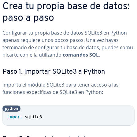
Crea tu propia base de datos:
paso a paso
Co­n­fi­gu­rar tu propia base de datos SQLite3 en Python
apenas requiere unos pocos pasos. Una vez hayas
terminado de co­n­fi­gu­rar tu base de datos, puedes co­mu­
ni­car­te con ella uti­li­za­n­do
comandos SQL
.
Paso 1. Importar SQLite3 a Python
Importa el módulo SQLite3 para tener acceso a las
funciones es­pe­cí­fi­cas de SQLite3 en Python:
python
Copy
import
 sqlite3