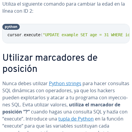
Utiliza el siguiente comando para cambiar la edad en la
línea con ID 2:
python
Copy
cursor
.
execute
(
"UPDATE example SET age = 31 WHERE id
Utilizar ma­r­ca­do­res de
posición
Nunca debes utilizar
Python strings
para hacer consultas
SQL dinámicas con ope­ra­do­res, ya que los hackers
pueden ex­plo­tar­los y atacar a tu programa con in­ye­c­cio­
nes SQL. Evita utilizar valores,
utiliza el marcador de
posición “?”
cuando hagas una consulta SQL y hazla con
“execute”. Introduce una
tupla de Python
en la función
“execute” para que las variables su­s­ti­tu­yan cada