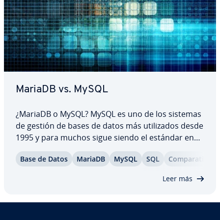
MariaDB vs. MySQL
¿MariaDB o MySQL? MySQL es uno de los sistemas
de gestión de bases de datos más uti­li­za­dos desde
1995 y para muchos sigue siendo el estándar en
entornos re­la­cio­na­les. Con el tiempo, MariaDB se
Base de Datos
MariaDB
MySQL
SQL
Co­m­pa­ra­ti­va
ha co­n­so­li­da­do como una al­te­r­na­ti­va potente.
Esta co­m­pa­ra­ti­va examina ambos sistemas en…
Leer más