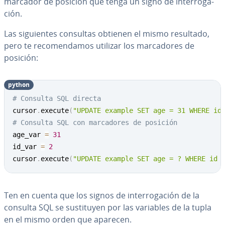
marcador de posición que tenga un signo de in­te­rro­ga­
ción.
Las si­guie­n­tes consultas obtienen el mismo resultado,
pero te re­co­me­n­da­mos utilizar los ma­r­ca­do­res de
posición:
python
Copy
# Consulta SQL directa
cursor
.
execute
(
"UPDATE example SET age = 31 WHERE id
# Consulta SQL con marcadores de posición
age_var 
=
31
id_var 
=
2
cursor
.
execute
(
"UPDATE example SET age = ? WHERE id 
Ten en cuenta que los signos de in­te­rro­ga­ción de la
consulta SQL se su­s­ti­tu­yen por las variables de la tupla
en el mismo orden que aparecen.