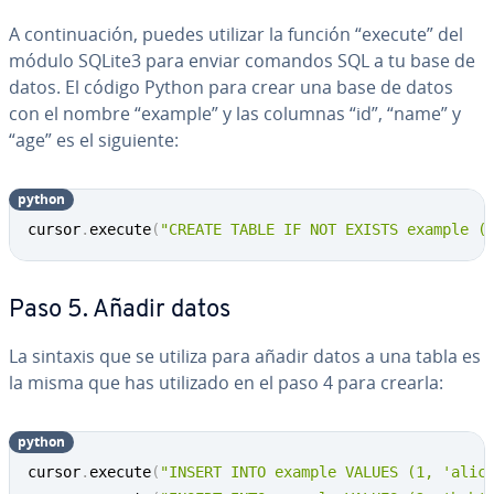
A co­n­ti­nua­ción, puedes utilizar la función “execute” del
módulo SQLite3 para enviar comandos SQL a tu base de
datos. El código Python para crear una base de datos
con el nombre “example” y las columnas “id”, “name” y
“age” es el siguiente:
python
Copy
cursor
.
execute
(
"CREATE TABLE IF NOT EXISTS example (
Paso 5. Añadir datos
La sintaxis que se utiliza para añadir datos a una tabla es
la misma que has utilizado en el paso 4 para crearla:
python
Copy
cursor
.
execute
(
"INSERT INTO example VALUES (1, 'alic