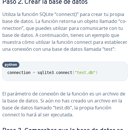
Paso 2. Crear la base de datos
Utiliza la función SQLite “connect()” para crear tu propia
base de datos. La función retorna un objeto llamado “co­
n­ne­c­tion”, que puedes utilizar para co­mu­ni­car­te con tu
base de datos. A co­n­ti­nua­ción, tienes un ejemplo que
muestra cómo utilizar la función connect para es­ta­ble­cer
una conexión con una base de datos llamada “test”:
python
Copy
connection 
=
 sqlite3
.
connect
(
"test.db"
)
El parámetro de conexión de la función es un archivo de
la base de datos. Si aún no has creado un archivo en la
base de datos llamado “test.db”, la propia función
connect lo hará al ser ejecutada.