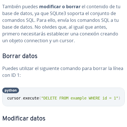
También puedes
modificar o borrar
el contenido de tu
base de datos, ya que SQLite3 soporta el conjunto de
comandos SQL. Para ello, envía los comandos SQL a tu
base de datos. No olvides que, al igual que antes,
primero ne­ce­si­ta­rás es­ta­ble­cer una conexión creando
un objeto co­n­ne­c­tion y un cursor.
Borrar datos
Puedes utilizar el siguiente comando para borrar la línea
con ID 1:
python
Copy
cursor
.
execute
(
"DELETE FROM example WHERE id = 1"
)
Modificar datos