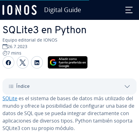
Digital Guide
Saltar al contenido principal
SQLite3 en Python
Equipo editorial de IONOS
26.7.2023
7 mins
Compartir Facebook
Compartir Twitter
Compartir LinkedIn
Índice
SQLite
es el sistema de bases de datos más utilizado del
mundo y ofrece la po­si­bi­li­dad de co­n­fi­gu­rar una base de
datos de SQL que se pueda integrar di­re­c­ta­me­n­te con
apli­ca­cio­nes de diversos tipos. Python también soporta
SQLite3 con su propio módulo.