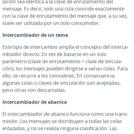
la­ción sea idéntica a la clave de en­ru­ta­mie­n­to del
mensaje. Es decir, solo una cola coincide exac­ta­me­n­te
con la clave de en­ru­ta­mie­n­to del mensaje que, a su vez,
suele ser utilizada por un solo co­n­su­mi­dor.
In­te­r­ca­m­bia­dor de un tema
Este tipo de in­te­r­ca­m­bio amplía el concepto del in­te­r­ca­
m­bia­dor directo. En vez de basarse en un solo
parámetro (clave de en­ru­ta­mie­n­to = clave de vi­n­cu­la­
ción), los mensajes pueden dirigirse a varias colas. Para
ello, se recurre a los comodines. En co­n­se­cue­n­cia,
algunas colas o claves de vi­n­cu­la­ción son aceptadas,
pero otras son de­s­ca­r­ta­das.
In­te­r­ca­m­bia­dor de abanico
El in­te­r­ca­m­bia­dor de abanico funciona como una tra­n­s­
mi­sión. Los mensajes se di­s­tri­bu­yen a todas las colas
enlazadas, y no se realiza ninguna cla­si­fi­ca­ción. Las