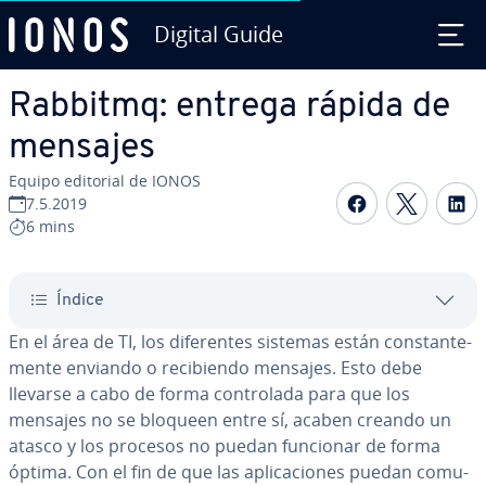
Digital Guide
Saltar al contenido principal
Rabbitmq: entrega rápida de
mensajes
Equipo editorial de IONOS
Compartir 
Compar
C
7.5.2019
6 mins
Índice
En el área de TI, los di­fe­re­n­tes sistemas están co­n­s­ta­n­te­
me­n­te enviando o re­ci­bie­n­do mensajes. Esto debe
llevarse a cabo de forma co­n­tro­la­da para que los
mensajes no se bloqueen entre sí, acaben creando un
atasco y los procesos no puedan funcionar de forma
óptima. Con el fin de que las apli­ca­cio­nes puedan co­mu­