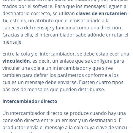
tra­dos por el software. Para que los mensajes lleguen al
de­s­ti­na­ta­rio correcto, se utilizan
claves de en­ru­ta­mie­n­
to
, esto es, un atributo que el emisor añade a la
cabecera del mensaje y funciona como una dirección.
Gracias a ella, el in­te­r­ca­m­bia­dor sabe adónde enrutar el
mensaje.
Entre la cola y el in­te­r­ca­m­bia­dor, se debe es­ta­ble­cer una
vi­n­cu­la­ción
, es decir, un enlace que se configura para
vincular una cola a un in­te­r­ca­m­bia­dor y que sirve
también para definir los pa­rá­me­tros conforme a los
cuales un mensaje debe enviarse. Existen cuatro tipos
básicos de mensajes que pueden di­s­tri­bui­r­se.
In­te­r­ca­m­bia­dor directo
Un in­te­r­ca­m­bia­dor directo se produce cuando hay una
conexión directa entre un emisor y un de­s­ti­na­ta­rio. El
productor envía el mensaje a la cola cuya clave de vi­n­cu­