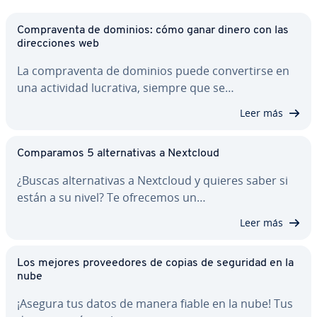
Co­m­pra­ve­n­ta de dominios: cómo ganar dinero con las
di­re­c­cio­nes web
La co­m­pra­ve­n­ta de dominios puede co­n­ve­r­ti­r­se en
una actividad lucrativa, siempre que se…
Leer más
Co­m­pa­ra­mos 5 al­te­r­na­ti­vas a Nextcloud
¿Buscas al­te­r­na­ti­vas a Nextcloud y quieres saber si
están a su nivel? Te ofrecemos un…
Leer más
Los mejores pro­vee­do­res de copias de seguridad en la
nube
¡Asegura tus datos de manera fiable en la nube! Tus