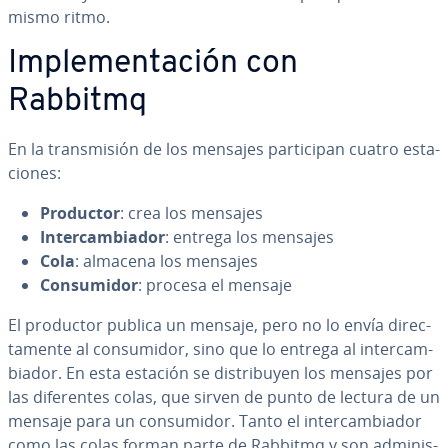
mismo ritmo.
Im­ple­me­n­ta­ción con
Rabbitmq
En la tra­n­s­mi­sión de los mensajes pa­r­ti­ci­pan cuatro es­ta­
cio­nes:
Productor
: crea los mensajes
In­te­r­ca­m­bia­dor
: entrega los mensajes
Cola
: almacena los mensajes
Co­n­su­mi­dor
: procesa el mensaje
El productor publica un mensaje, pero no lo envía di­re­c­
ta­me­n­te al co­n­su­mi­dor, sino que lo entrega al in­te­r­ca­m­
bia­dor. En esta estación se di­s­tri­bu­yen los mensajes por
las di­fe­re­n­tes colas, que sirven de punto de lectura de un
mensaje para un co­n­su­mi­dor. Tanto el in­te­r­ca­m­bia­dor
como las colas forman parte de Rabbitmq y son ad­mi­ni­s­