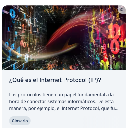
¿Qué es el Internet Protocol (IP)?
Los pro­to­co­los tienen un papel fu­n­da­me­n­tal a la
hora de conectar sistemas in­fo­r­má­ti­cos. De esta
manera, por ejemplo, el Internet Protocol, que fue
publicado en una primera es­pe­ci­fi­ca­ción en 1981,
Glosario
es una parte esencial para los envíos y recepción