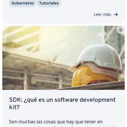
Ku­be­r­ne­tes
Tu­to­ria­les
se instala esta te­c­no­lo­gía y sus funciones más im­
po­r­ta­n­tes. Aprende paso a paso a…
Leer más
SDK: ¿qué es un software de­ve­lo­p­me­nt
kit?
Son muchas las cosas que hay que tener en