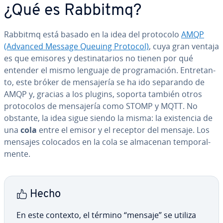
¿Qué es Rabbitmq?
Rabbitmq está basado en la idea del protocolo
AMQP
(Advanced Message Queuing Protocol)
, cuya gran ventaja
es que emisores y de­s­ti­na­ta­rios no tienen por qué
entender el mismo lenguaje de pro­gra­ma­ción. En­tre­ta­n­
to, este bróker de me­n­sa­je­ría se ha ido separando de
AMQP y, gracias a los plugins, soporta también otros
pro­to­co­los de me­n­sa­je­ría como STOMP y MQTT. No
obstante, la idea sigue siendo la misma: la exi­s­te­n­cia de
una
cola
entre el emisor y el receptor del mensaje. Los
mensajes colocados en la cola se almacenan te­m­po­ra­l­
me­n­te.
Hecho
En este contexto, el término “mensaje” se utiliza