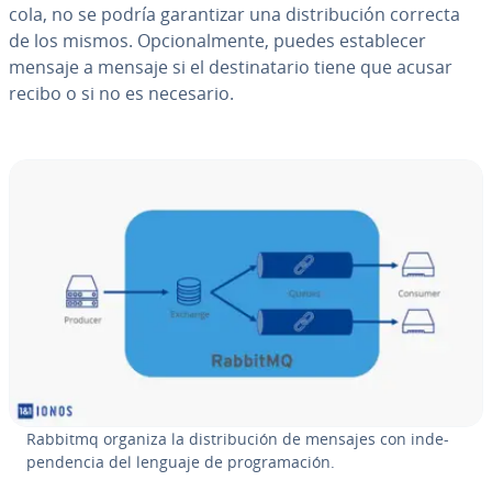
cola, no se podría ga­ra­n­ti­zar una di­s­tri­bu­ción correcta
de los mismos. Op­cio­na­l­me­n­te, puedes es­ta­ble­cer
mensaje a mensaje si el de­s­ti­na­ta­rio tiene que acusar
recibo o si no es necesario.
Rabbitmq organiza la di­s­tri­bu­ción de mensajes con in­de­
pe­n­de­n­cia del lenguaje de pro­gra­ma­ción.