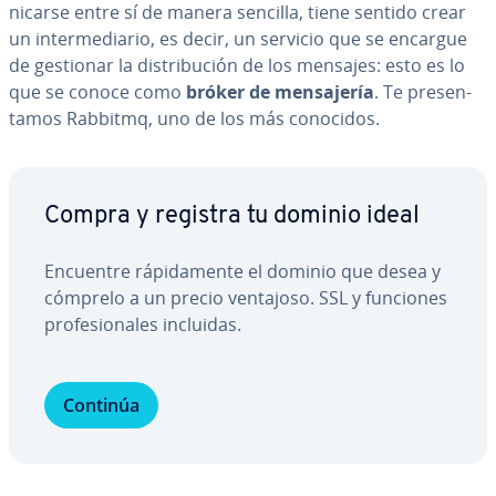
ni­car­se entre sí de manera sencilla, tiene sentido crear
un in­te­r­me­dia­rio, es decir, un servicio que se encargue
de gestionar la di­s­tri­bu­ción de los mensajes: esto es lo
que se conoce como
bróker de me­n­sa­je­ría
. Te pre­se­n­
ta­mos Rabbitmq, uno de los más conocidos.
Compra y registra tu dominio ideal
Encuentre rá­pi­da­me­n­te el dominio que desea y
cómprelo a un precio ventajoso. SSL y funciones
pro­fe­sio­na­les incluidas.
Continúa