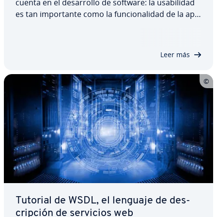
cuenta en el de­sa­rro­llo de software: la usa­bi­li­dad
es tan im­po­r­ta­n­te como la fu­n­cio­na­li­dad de la apli­
ca­ción y, na­tu­ra­l­me­n­te, la ejecución no ha de dejar
pasar un solo error. Además, el programa tiene
que ser co­m­pa­ti­ble con las pla­ta­fo­r­mas…
Leer más
Tutorial de WSDL, el lenguaje de de­s­
cri­p­ción de servicios web