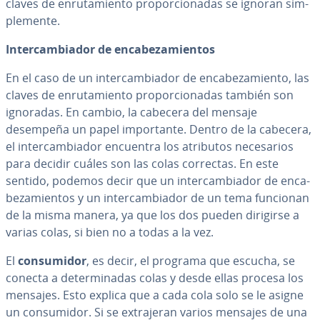
claves de en­ru­ta­mie­n­to pro­po­r­cio­na­das se ignoran si­m­
ple­me­n­te.
In­te­r­ca­m­bia­dor de en­ca­be­za­mie­n­tos
En el caso de un in­te­r­ca­m­bia­dor de en­ca­be­za­mie­n­to, las
claves de en­ru­ta­mie­n­to pro­po­r­cio­na­das también son
ignoradas. En cambio, la cabecera del mensaje
desempeña un papel im­po­r­ta­n­te. Dentro de la cabecera,
el in­te­r­ca­m­bia­dor encuentra los atributos ne­ce­sa­rios
para decidir cuáles son las colas correctas. En este
sentido, podemos decir que un in­te­r­ca­m­bia­dor de en­ca­
be­za­mie­n­tos y un in­te­r­ca­m­bia­dor de un tema funcionan
de la misma manera, ya que los dos pueden dirigirse a
varias colas, si bien no a todas a la vez.
El
co­n­su­mi­dor
, es decir, el programa que escucha, se
conecta a de­te­r­mi­na­das colas y desde ellas procesa los
mensajes. Esto explica que a cada cola solo se le asigne
un co­n­su­mi­dor. Si se ex­tra­je­ran varios mensajes de una