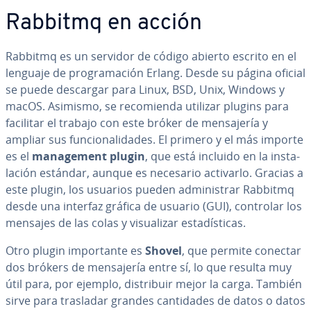
Rabbitmq en acción
Rabbitmq es un servidor de código abierto escrito en el
lenguaje de pro­gra­ma­ción Erlang. Desde su página oficial
se puede descargar para Linux, BSD, Unix, Windows y
macOS. Asimismo, se re­co­mie­n­da utilizar plugins para
facilitar el trabajo con este bróker de me­n­sa­je­ría y
ampliar sus fu­n­cio­na­li­da­des. El primero y el más importe
es el
ma­na­ge­me­nt plugin
, que está incluido en la in­s­ta­
la­ción estándar, aunque es necesario activarlo. Gracias a
este plugin, los usuarios pueden ad­mi­ni­s­trar Rabbitmq
desde una interfaz gráfica de usuario (GUI), controlar los
mensajes de las colas y vi­sua­li­zar es­ta­dí­s­ti­cas.
Otro plugin im­po­r­ta­n­te es
Shovel
, que permite conectar
dos brókers de me­n­sa­je­ría entre sí, lo que resulta muy
útil para, por ejemplo, di­s­tri­buir mejor la carga. También
sirve para trasladar grandes ca­n­ti­da­des de datos o datos