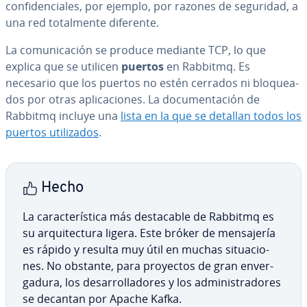
co­n­fi­de­n­cia­les, por ejemplo, por razones de seguridad, a
una red to­ta­l­me­n­te diferente.
La co­mu­ni­ca­ción se produce mediante TCP, lo que
explica que se utilicen
puertos
en Rabbitmq. Es
necesario que los puertos no estén cerrados ni blo­quea­
dos por otras apli­ca­cio­nes. La do­cu­me­n­ta­ción de
Rabbitmq incluye una
lista en la que se detallan todos los
puertos uti­li­za­dos
.
Hecho
La ca­ra­c­te­rí­s­ti­ca más de­s­ta­ca­ble de Rabbitmq es
su ar­qui­te­c­tu­ra ligera. Este bróker de me­n­sa­je­ría
es rápido y resulta muy útil en muchas si­tua­cio­
nes. No obstante, para proyectos de gran en­ve­r­
ga­du­ra, los de­sa­rro­lla­do­res y los ad­mi­ni­s­tra­do­res
se decantan por Apache Kafka.