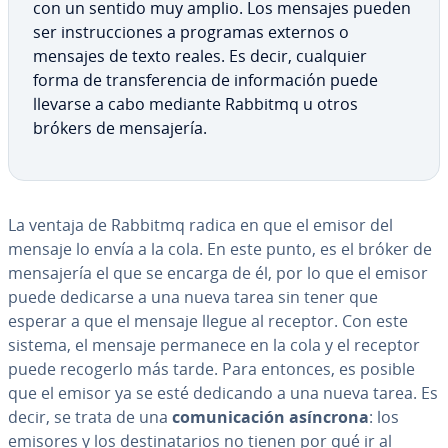
con un sentido muy amplio. Los mensajes pueden
ser in­s­tru­c­cio­nes a programas externos o
mensajes de texto reales. Es decir, cualquier
forma de tra­n­s­fe­re­n­cia de in­fo­r­ma­ción puede
llevarse a cabo mediante Rabbitmq u otros
brókers de me­n­sa­je­ría.
La ventaja de Rabbitmq radica en que el emisor del
mensaje lo envía a la cola. En este punto, es el bróker de
me­n­sa­je­ría el que se encarga de él, por lo que el emisor
puede dedicarse a una nueva tarea sin tener que
esperar a que el mensaje llegue al receptor. Con este
sistema, el mensaje permanece en la cola y el receptor
puede recogerlo más tarde. Para entonces, es posible
que el emisor ya se esté dedicando a una nueva tarea. Es
decir, se trata de una
co­mu­ni­ca­ción asíncrona
: los
emisores y los de­s­ti­na­ta­rios no tienen por qué ir al