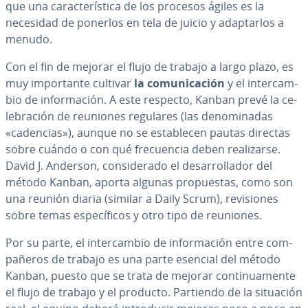
que una ca­ra­c­te­rí­s­ti­ca de los procesos ágiles es la
necesidad de ponerlos en tela de juicio y ada­p­tar­los a
menudo.
Con el fin de mejorar el flujo de trabajo a largo plazo, es
muy im­po­r­ta­n­te cultivar
la co­mu­ni­ca­ción
y el in­te­r­ca­m­
bio de in­fo­r­ma­ción. A este respecto, Kanban prevé la ce­
le­bra­ción de reuniones regulares (las de­no­mi­na­das
«cadencias»), aunque no se es­ta­ble­cen pautas directas
sobre cuándo o con qué fre­cue­n­cia deben rea­li­zar­se.
David J. Anderson, co­n­si­de­ra­do el de­sa­rro­lla­dor del
método Kanban, aporta algunas pro­pue­s­tas, como son
una reunión diaria (similar a Daily Scrum), re­vi­sio­nes
sobre temas es­pe­cí­fi­cos y otro tipo de reuniones.
Por su parte, el in­te­r­ca­m­bio de in­fo­r­ma­ción entre co­m­
pa­ñe­ros de trabajo es una parte esencial del método
Kanban, puesto que se trata de mejorar co­n­ti­nua­me­n­te
el flujo de trabajo y el producto. Partiendo de la situación