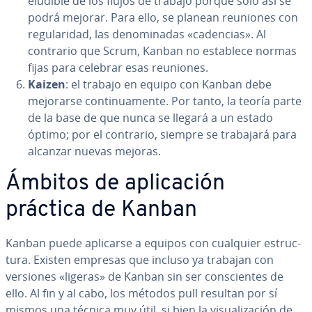
e­lu­di­ble de los flujos de trabajo porque solo así se
podrá mejorar. Para ello, se planean reuniones con
re­gu­la­ri­dad, las de­no­mi­na­das «cadencias». Al
contrario que Scrum, Kanban no establece normas
fijas para celebrar esas reuniones.
Kaizen
: el trabajo en equipo con Kanban debe
mejorarse co­n­ti­nua­me­n­te. Por tanto, la teoría parte
de la base de que nunca se llegará a un estado
óptimo; por el contrario, siempre se trabajará para
alcanzar nuevas mejoras.
Ámbitos de apli­ca­ción
práctica de Kanban
Kanban puede aplicarse a equipos con cualquier es­tru­c­
tu­ra. Existen empresas que incluso ya trabajan con
versiones «ligeras» de Kanban sin ser co­n­s­cie­n­tes de
ello. Al fin y al cabo, los métodos pull resultan por sí
mismos una técnica muy útil, si bien la vi­sua­li­za­ción de