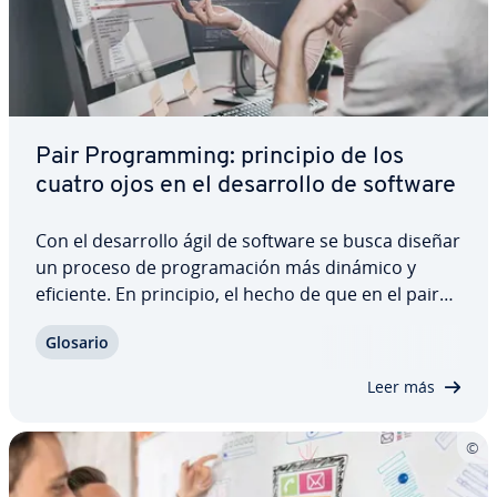
Pair Pro­gra­m­mi­ng: principio de los
cuatro ojos en el de­sa­rro­llo de software
Con el de­sa­rro­llo ágil de software se busca diseñar
un proceso de pro­gra­ma­ción más dinámico y
eficiente. En principio, el hecho de que en el pair
pro­gra­m­mi­ng haya siempre dos pro­gra­ma­do­res
Glosario
que tengan la misma tarea resulta un poco co­n­tra­
pro­du­ce­n­te: estos co­m­pa­ñe­ros se sientan…
Leer más