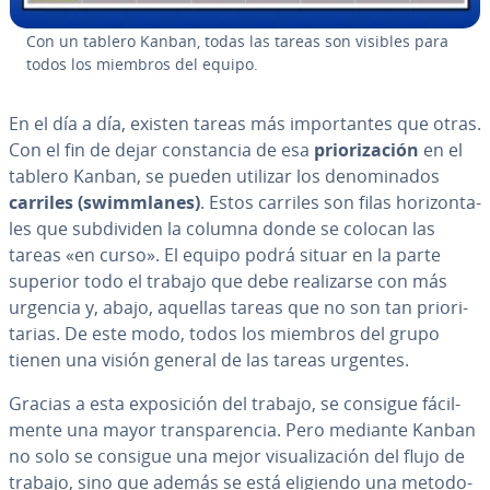
Con un tablero Kanban, todas las tareas son visibles para
todos los miembros del equipo.
En el día a día, existen tareas más im­po­r­ta­n­tes que otras.
Con el fin de dejar co­n­s­ta­n­cia de esa
prio­ri­za­ción
en el
tablero Kanban, se pueden utilizar los de­no­mi­na­dos
carriles (swi­m­m­la­nes)
. Estos carriles son filas ho­ri­zo­n­ta­
les que su­b­di­vi­den la columna donde se colocan las
tareas «en curso». El equipo podrá situar en la parte
superior todo el trabajo que debe rea­li­zar­se con más
urgencia y, abajo, aquellas tareas que no son tan prio­ri­
ta­rias. De este modo, todos los miembros del grupo
tienen una visión general de las tareas urgentes.
Gracias a esta ex­po­si­ción del trabajo, se consigue fá­ci­l­
me­n­te una mayor tra­n­s­pa­re­n­cia. Pero mediante Kanban
no solo se consigue una mejor vi­sua­li­za­ción del flujo de
trabajo, sino que además se está eligiendo una me­to­do­