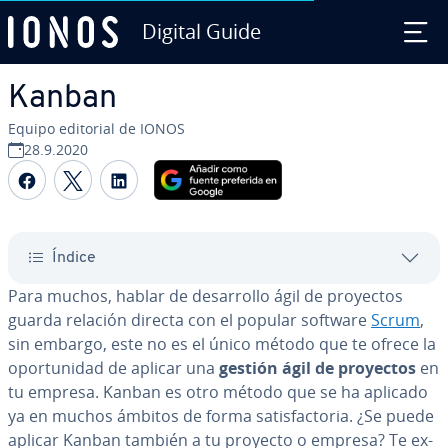
Digital Guide
Saltar al contenido principal
Kanban
Equipo editorial de IONOS
28.9.2020
Compartir Facebook
Compartir Twitter
Compartir LinkedIn
Índice
Para muchos, hablar de de­sa­rro­llo ágil de proyectos
guarda relación directa con el popular software
Scrum
,
sin embargo, este no es el único método que te ofrece la
opo­r­tu­ni­dad de aplicar una
gestión
ágil de proyectos
en
tu empresa. Kanban es otro método que se ha aplicado
ya en muchos ámbitos de forma sa­ti­s­fa­c­to­ria. ¿Se puede
aplicar Kanban también a tu proyecto o empresa? Te ex­