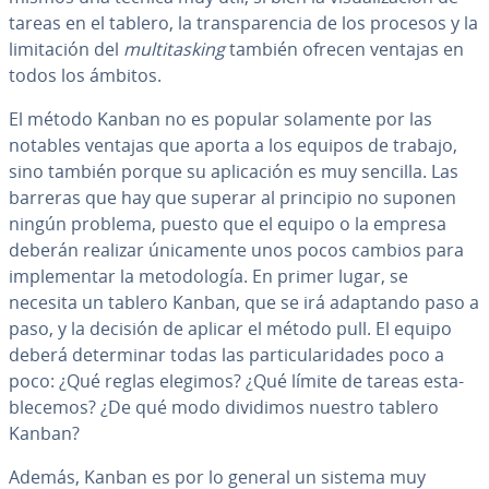
tareas en el tablero, la tra­n­s­pa­re­n­cia de los procesos y la
li­mi­ta­ción del
mu­l­ti­ta­s­ki­ng
también ofrecen ventajas en
todos los ámbitos.
El método Kanban no es popular solamente por las
notables ventajas que aporta a los equipos de trabajo,
sino también porque su apli­ca­ción es muy sencilla. Las
barreras que hay que superar al principio no suponen
ningún problema, puesto que el equipo o la empresa
deberán realizar úni­ca­me­n­te unos pocos cambios para
im­ple­me­n­tar la me­to­do­lo­gía. En primer lugar, se
necesita un tablero Kanban, que se irá adaptando paso a
paso, y la decisión de aplicar el método pull. El equipo
deberá de­te­r­mi­nar todas las pa­r­ti­cu­la­ri­da­des poco a
poco: ¿Qué reglas elegimos? ¿Qué límite de tareas es­ta­
ble­ce­mos? ¿De qué modo dividimos nuestro tablero
Kanban?
Además, Kanban es por lo general un sistema muy