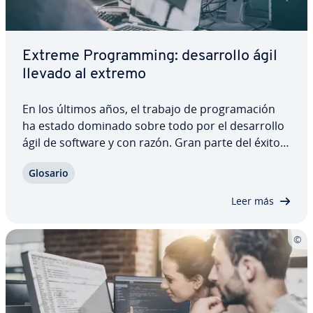
Extreme Pro­gra­m­mi­ng: de­sa­rro­llo ágil
llevado al extremo
En los últimos años, el trabajo de pro­gra­ma­ción
ha estado dominado sobre todo por el de­sa­rro­llo
ágil de software y con razón. Gran parte del éxito
se debe al método extreme pro­gra­m­mi­ng (XP). No
Glosario
hay nada más ágil que XP. En este contexto, el
método gira en torno a las personas…
Leer más