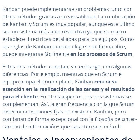
Kanban puede im­ple­me­n­tar­se sin problemas junto con
otros métodos gracias a su ve­r­sa­ti­li­dad. La co­m­bi­na­ción
de Kanban y Scrum es muy popular, aunque este último
sea un sistema más bien re­s­tri­c­ti­vo ya que su marco
establece di­re­c­tri­ces de­ta­lla­das para los equipos. Como
las reglas de Kanban pueden elegirse de forma libre,
puede in­te­grar­se fá­ci­l­me­n­te
en los procesos de Scrum
.
Estos dos métodos cuentan, sin embargo, con algunas
di­fe­re­n­cias. Por ejemplo, mientras que en Scrum el
equipo ocupa el primer plano, Kanban
centra su
atención en la rea­li­za­ción de las tareas y el resultado
para el cliente
. En otros aspectos, los dos sistemas se
co­m­ple­me­n­tan. Así, la gran fre­cue­n­cia con la que Scrum
determina reuniones fijas no existe en Kanban, pero
combinan de forma ex­ce­p­cio­nal con la filosofía de «in­te­r­
ca­m­bio de in­fo­r­ma­ción» que ca­ra­c­te­ri­za el método.