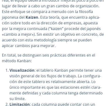
real, el equipo deberá in­tro­du­cir mejoras poco a poco en
lugar de llevar a cabo un gran cambio de or­ga­ni­za­ción.
Este enfoque se compara a menudo con la filosofía
japonesa del
Kaizen
. Esta teoría, que encuentra apli­ca­
ción sobre todo en la dirección de empresas, apuesta
por la mejora co­n­ti­nua­da (“kaizen” procede del japonés
«cambio a mejor»). Sin existir un objetivo en concreto, de
acuerdo con esta me­to­do­lo­gía siempre se pueden
aplicar cambios para mejorar.
En total, se di­s­ti­n­guen seis prácticas di­fe­re­n­tes en el
método Kanban:
Vi­sua­li­za­ción
: el tablero Kanban permite tener una
visión general de los flujos de trabajo. La co­n­fi­gu­ra­
ción de este tablero es re­la­ti­va­me­n­te abierta. Lo
único im­po­r­ta­n­te es que las es­ta­cio­nes estén cla­ra­
me­n­te definidas y cada columna tenga de­te­r­mi­na­do
su límite.
Li­mi­ta­ción
: cada columna puede contar con un