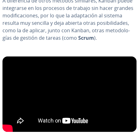
A di­fe­re­n­cia de otros métodos similares, Kanban puede
in­te­grar­se en los procesos de trabajo sin hacer grandes
mo­di­fi­ca­cio­nes, por lo que la ada­p­ta­ción al sistema
resulta muy sencilla y deja abierta otras po­si­bi­li­da­des,
como la de aplicar, junto con Kanban, otras me­to­do­lo­
gías de gestión de tareas (como
Scrum
).