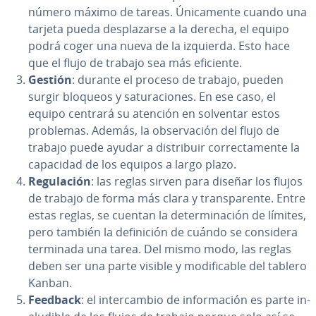
número máximo de tareas. Úni­ca­me­n­te cuando una
tarjeta pueda de­s­pla­zar­se a la derecha, el equipo
podrá coger una nueva de la izquierda. Esto hace
que el flujo de trabajo sea más eficiente.
Gestión
: durante el proceso de trabajo, pueden
surgir bloqueos y sa­tu­ra­cio­nes. En ese caso, el
equipo centrará su atención en solventar estos
problemas. Además, la ob­se­r­va­ción del flujo de
trabajo puede ayudar a di­s­tri­buir co­rre­c­ta­me­n­te la
capacidad de los equipos a largo plazo.
Re­gu­la­ción
: las reglas sirven para diseñar los flujos
de trabajo de forma más clara y tra­n­s­pa­re­n­te. Entre
estas reglas, se cuentan la de­te­r­mi­na­ción de límites,
pero también la de­fi­ni­ción de cuándo se considera
terminada una tarea. Del mismo modo, las reglas
deben ser una parte visible y mo­di­fi­ca­ble del tablero
Kanban.
Feedback
: el in­te­r­ca­m­bio de in­fo­r­ma­ción es parte in­