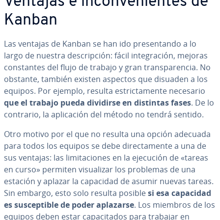
Ventajas e in­co­n­ve­nie­n­tes de
Kanban
Las ventajas de Kanban se han ido pre­se­n­ta­n­do a lo
largo de nuestra de­s­cri­p­ción: fácil in­te­gra­ción, mejoras
co­n­s­ta­n­tes del flujo de trabajo y gran tra­n­s­pa­re­n­cia. No
obstante, también existen aspectos que disuaden a los
equipos. Por ejemplo, resulta es­tri­c­ta­me­n­te necesario
que el trabajo pueda dividirse en distintas fases
. De lo
contrario, la apli­ca­ción del método no tendrá sentido.
Otro motivo por el que no resulta una opción adecuada
para todos los equipos se debe di­re­c­ta­me­n­te a una de
sus ventajas: las li­mi­ta­cio­nes en la ejecución de «tareas
en curso» permiten vi­sua­li­zar los problemas de una
estación y aplazar la capacidad de asumir nuevas tareas.
Sin embargo, esto solo resulta posible
si esa capacidad
es su­s­ce­p­ti­ble de poder aplazarse
. Los miembros de los
equipos deben estar ca­pa­ci­ta­dos para trabajar en