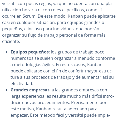
versátil con pocas reglas, ya que no cuenta con una pla­
ni­fi­ca­ción horaria ni con roles es­pe­cí­fi­cos, como sí
ocurre en Scrum. De este modo, Kanban puede aplicarse
casi en cualquier situación, para equipos grandes o
pequeños, e incluso para in­di­vi­duos, que podrán
organizar su flujo de trabajo personal de forma más
eficiente.
Equipos pequeños
: los grupos de trabajo poco
numerosos se suelen organizar a menudo conforme
a me­to­do­lo­gías ágiles. En estos casos, Kanban
puede aplicarse con el fin de conferir mayor es­tru­c­
tu­ra a sus procesos de trabajo y de aumentar así su
efe­c­ti­vi­dad.
Grandes empresas
: a las grandes empresas con
larga ex­pe­rie­n­cia les resulta mucho más difícil in­tro­
du­cir nuevos pro­ce­di­mie­n­tos. Pre­ci­sa­me­n­te por
este motivo, Kanban resulta adecuado para
empezar. Este método fácil y versátil puede im­ple­