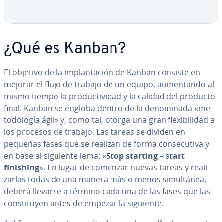
¿Qué es Kanban?
El objetivo de la im­pla­n­ta­ción de Kanban consiste en
mejorar el flujo de trabajo de un equipo, au­me­n­ta­n­do al
mismo tiempo la pro­du­c­ti­vi­dad y la calidad del producto
final. Kanban se engloba dentro de la de­no­mi­na­da «me­
to­do­lo­gía ágil» y, como tal, otorga una gran fle­xi­bi­li­dad a
los procesos de trabajo. Las tareas se dividen en
pequeñas fases que se realizan de forma co­n­se­cu­ti­va y
en base al siguiente lema: «
Stop starting – start
finishing
». En lugar de comenzar nuevas tareas y rea­li­
zar­las todas de una manera más o menos si­mu­l­tá­nea,
deberá llevarse a término cada una de las fases que las
co­n­s­ti­tu­yen antes de empezar la siguiente.