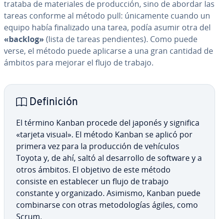
trataba de ma­te­ria­les de pro­du­c­ción, sino de abordar las
tareas conforme al método pull: úni­ca­me­n­te cuando un
equipo había fi­na­li­za­do una tarea, podía asumir otra del
«backlog»
(lista de tareas pe­n­die­n­tes). Como puede
verse, el método puede aplicarse a una gran cantidad de
ámbitos para mejorar el flujo de trabajo.
De­fi­ni­ción
El término Kanban procede del japonés y significa
«tarjeta visual». El método Kanban se aplicó por
primera vez para la pro­du­c­ción de vehículos
Toyota y, de ahí, saltó al de­sa­rro­llo de software y a
otros ámbitos. El objetivo de este método
consiste en es­ta­ble­cer un flujo de trabajo
constante y or­ga­ni­za­do. Asimismo, Kanban puede
co­m­bi­nar­se con otras me­to­do­lo­gías ágiles, como
Scrum.