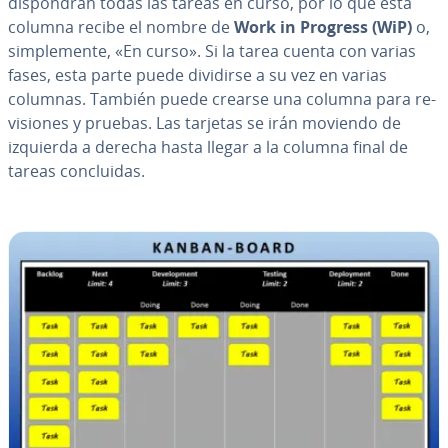
di­s­po­n­drán todas las tareas en curso, por lo que esta
columna recibe el nombre de
Work in Progress (WiP)
o,
si­m­ple­me­n­te, «En curso». Si la tarea cuenta con varias
fases, esta parte puede dividirse a su vez en varias
columnas. También puede crearse una columna para re­
vi­sio­nes y pruebas. Las tarjetas se irán moviendo de
izquierda a derecha hasta llegar a la columna final de
tareas co­n­clui­das.