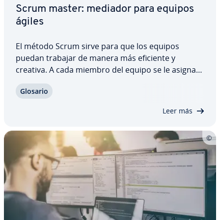
Scrum master: mediador para equipos
ágiles
El método Scrum sirve para que los equipos
puedan trabajar de manera más eficiente y
creativa. A cada miembro del equipo se le asigna
un rol fijo con sus funciones y obli­ga­cio­nes. Uno
Glosario
de estos roles es el Scrum master, sin embargo, a
menudo no se tiene claro cuáles son sus…
Leer más