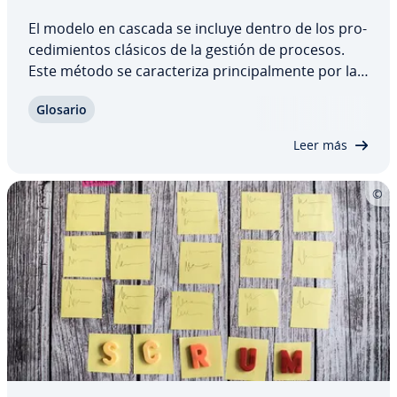
El modelo en cascada se incluye dentro de los pro­
ce­di­mie­n­tos clásicos de la gestión de procesos.
Este método se ca­ra­c­te­ri­za pri­n­ci­pa­l­me­n­te por la
ejecución es­tru­c­tu­ra­da de las diversas fases de un
Glosario
proyecto y se utiliza, sobre todo, en el de­sa­rro­llo
de software, donde se ha…
Leer más