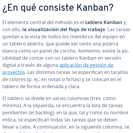
¿En qué consiste Kanban?
El elemento central del método es el
tablero Kanban
y,
con ello,
la vi­sua­li­za­ción del flujo de trabajo
. Las tareas
quedan a la vista de todos los miembros del equipo en
un tablero abierto, que puede ser tanto una pizarra
blanca como un panel de corcho. Asimismo, existe la po­
si­bi­li­dad de contar con un tablero Kanban en versión
digital a través de alguna
apli­ca­ción de gestión de
proyectos
. Las distintas tareas se es­pe­ci­fi­can en tarjetas
de colores (p. ej.: en notas o fichas) y se colocan en el
tablero de forma ordenada y clara.
El tablero se divide en varias columnas (tres, como
mínimo). A la izquierda, se encuentra la lista de tareas
pe­n­die­n­tes (el backlog), en la que, tal y como su nombre
indica, se es­pe­ci­fi­can todas las tareas que se deben
llevar a cabo. A co­n­ti­nua­ción, en la siguiente columna, se