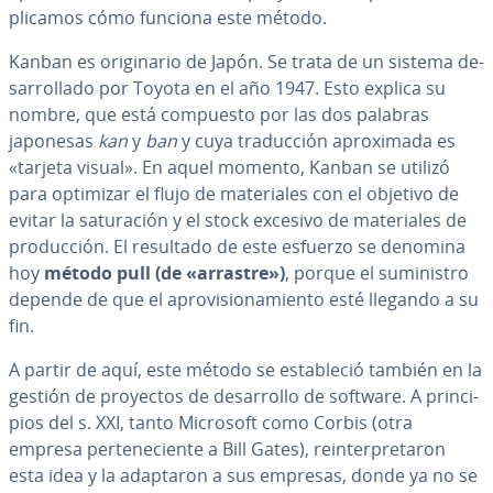
pli­ca­mos cómo funciona este método.
Kanban es ori­gi­na­rio de Japón. Se trata de un sistema de­
sa­rro­lla­do por Toyota en el año 1947. Esto explica su
nombre, que está compuesto por las dos palabras
japonesas
kan
y
ban
y cuya tra­du­c­ción apro­xi­ma­da es
«tarjeta visual». En aquel momento, Kanban se utilizó
para optimizar el flujo de ma­te­ria­les con el objetivo de
evitar la sa­tu­ra­ción y el stock excesivo de ma­te­ria­les de
pro­du­c­ción. El resultado de este esfuerzo se denomina
hoy
método pull (de «arrastre»)
, porque el su­mi­ni­s­tro
depende de que el apro­vi­sio­na­mie­n­to esté llegando a su
fin.
A partir de aquí, este método se es­ta­ble­ció también en la
gestión de proyectos de de­sa­rro­llo de software. A pri­n­ci­
pios del s. XXI, tanto Microsoft como Corbis (otra
empresa pe­r­te­ne­cie­n­te a Bill Gates), re­in­te­r­pre­ta­ron
esta idea y la adaptaron a sus empresas, donde ya no se