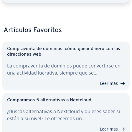
Artículos Favoritos
Co­m­pra­ve­n­ta de dominios: cómo ganar dinero con las
di­re­c­cio­nes web
La co­m­pra­ve­n­ta de dominios puede co­n­ve­r­ti­r­se en
una actividad lucrativa, siempre que se…
Leer más
Co­m­pa­ra­mos 5 al­te­r­na­ti­vas a Nextcloud
¿Buscas al­te­r­na­ti­vas a Nextcloud y quieres saber si
están a su nivel? Te ofrecemos un…
Leer más