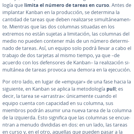
lo­gía que
limita el número de tareas en curso
. Antes de
implantar Kanban en la pro­du­c­ción, se determina la
cantidad de tareas que deben rea­li­zar­se si­mu­l­tá­nea­me­n­
te. Mientras que las dos columnas situadas en los
extremos no están sujetas a li­mi­ta­ción, las columnas del
medio no pueden contener más de un número de­te­r­mi­
na­do de tareas. Así, un equipo solo podrá llevar a cabo el
trabajo de dos tarjetas al mismo tiempo, ya que –de
acuerdo con los de­fe­n­so­res de Kanban– la rea­li­za­ción si­
mu­l­tá­nea de tareas provoca una demora en la ejecución.
Por otro lado, en lugar de «empujar» de una fase hacia la
siguiente, en Kanban se aplica la me­to­do­lo­gía
pull
; es
decir, la tarea se «arrastra»: úni­ca­me­n­te cuando el
equipo cuenta con capacidad en su columna, sus
miembros podrán asumir una nueva tarea de la columna
de la izquierda. Esto significa que las columnas se en­cue­
n­tran a menudo divididas en dos: en un lado, las tareas
en curso y, en el otro, aquellas que pueden pasar a la