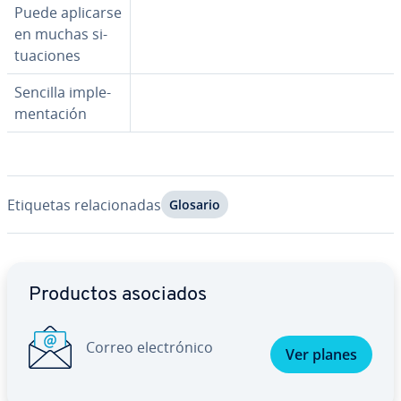
Puede aplicarse
en muchas si­
tua­cio­nes
Sencilla im­ple­
me­n­ta­ción
Etiquetas re­la­cio­na­das
Glosario
Ir al menú principal
Productos asociados
Correo ele­c­tró­ni­co
Ver planes