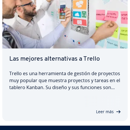
Las mejores al­te­r­na­ti­vas a Trello
Trello es una he­rra­mie­n­ta de gestión de proyectos
muy popular que muestra proyectos y tareas en el
tablero Kanban. Su diseño y sus funciones son
muy simples, por lo que la apli­ca­ción muestra
carencias con proyectos más complejos. Por ello,
merece la pena co­n­si­de­rar al­te­r­na­ti­vas a…
Leer más