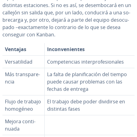
distintas es­ta­cio­nes. Si no es así, se desem­bo­ca­rá en un
callejón sin salida que, por un lado, conducirá a una so­
bre­ca­r­ga y, por otro, dejará a parte del equipo des­ocu­
pa­do –exac­ta­me­n­te lo contrario de lo que se desea
conseguir con Kanban.
Ventajas
In­co­n­ve­nie­n­tes
Ve­r­sa­ti­li­dad
Co­m­pe­te­n­cias in­te­r­pro­fe­sio­na­les
Más tra­n­s­pa­re­
La falta de pla­ni­fi­ca­ción del tiempo
n­cia
puede causar problemas con las
fechas de entrega
Flujo de trabajo
El trabajo debe poder dividirse en
homogéneo
distintas fases
Mejora co­n­ti­
nua­da