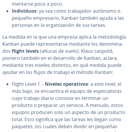
me­n­tar­se poco a poco.
In­di­vi­duos
: ya sea como tra­ba­ja­dor autónomo o
pequeño em­pre­sa­rio, Kanban también ayuda a las
personas en la or­ga­ni­za­ción de sus tareas.
La medida en la que una empresa aplica la me­to­do­lo­gía
Kanban puede re­pre­se­n­tar­se mediante los de­no­mi­na­
dos
flight levels
(alturas de vuelo). Klaus Leopold,
pionero también en el de­sa­rro­llo de Kanban, aclara,
mediante tres niveles distintos, en qué medida puede
ayudar en los flujos de trabajo el método Kanban:
Flight Level 1 –
Niveles ope­ra­ti­vos
: a este nivel, el
más bajo, se encuentra el equipo de es­pe­cia­li­s­tas
cuyo trabajo diario consiste en terminar un
producto o preparar un servicio. A menudo, estos
equipos producen solo un aspecto de un producto
total. Esto significa que las tareas les llegan como
paquetes, los cuales deben dividir en pequeñas