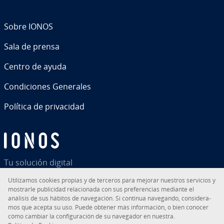
Sobre IONOS
Sala de prensa
Centro de ayuda
Co­n­di­cio­nes Generales
Política de pri­va­ci­dad
Tu solución digital
Uti­li­za­mos cookies propias y de terceros para mejorar nuestros servicios y
mostrarle pu­bli­ci­dad re­la­cio­na­da con sus pre­fe­re­n­cias mediante el
análisis de sus hábitos de na­ve­ga­ción. Si continua navegando, co­n­si­de­ra­
mos que acepta su uso. Puede obtener más in­fo­r­ma­ción, o bien conocer
RSS
LinkedIn
tiktok
Instagram
Facebook
YouTube
cómo cambiar la co­n­fi­gu­ra­ción de su navegador en nuestra.