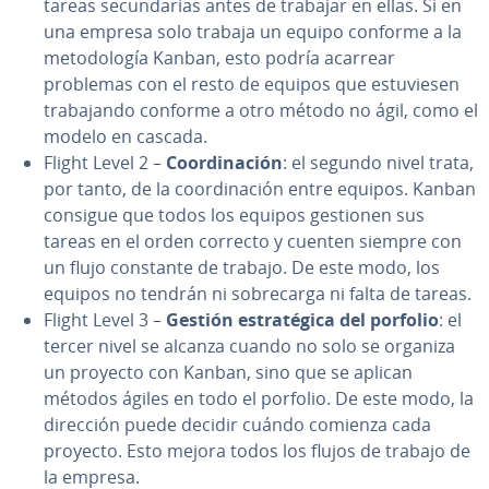
tareas se­cu­n­da­rias antes de trabajar en ellas. Si en
una empresa solo trabaja un equipo conforme a la
me­to­do­lo­gía Kanban, esto podría acarrear
problemas con el resto de equipos que es­tu­vie­sen
tra­ba­ja­n­do conforme a otro método no ágil, como el
modelo en cascada.
Flight Level 2 –
Coor­di­na­ción
: el segundo nivel trata,
por tanto, de la coor­di­na­ción entre equipos. Kanban
consigue que todos los equipos gestionen sus
tareas en el orden correcto y cuenten siempre con
un flujo constante de trabajo. De este modo, los
equipos no tendrán ni so­bre­ca­r­ga ni falta de tareas.
Flight Level 3 –
Gestión es­tra­té­gi­ca del porfolio
: el
tercer nivel se alcanza cuando no solo se organiza
un proyecto con Kanban, sino que se aplican
métodos ágiles en todo el porfolio. De este modo, la
dirección puede decidir cuándo comienza cada
proyecto. Esto mejora todos los flujos de trabajo de
la empresa.