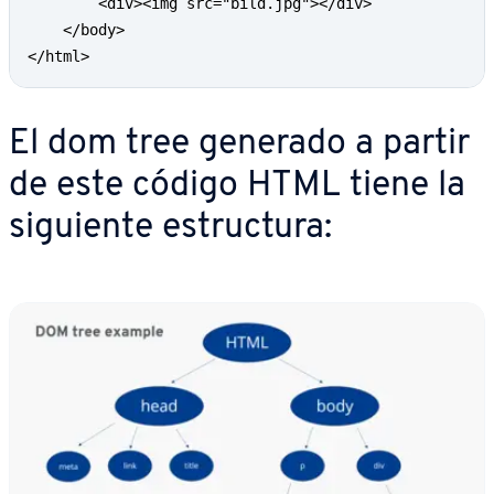
        <div><img src="bild.jpg"></div>

    </body>

</html>
El dom tree generado a partir
de este código HTML tiene la
siguiente es­tru­c­tu­ra: