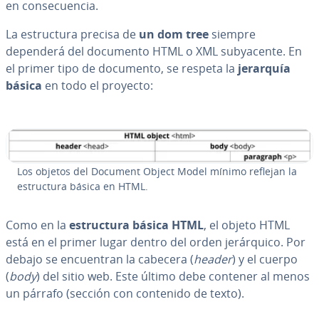
en co­n­se­cue­n­cia.
La es­tru­c­tu­ra precisa de
un dom tree
siempre
dependerá del documento HTML o XML su­b­ya­ce­n­te. En
el primer tipo de documento, se respeta la
jerarquía
básica
en todo el proyecto:
Los objetos del Document Object Model mínimo reflejan la
es­tru­c­tu­ra básica en HTML.
Como en la
es­tru­c­tu­ra básica HTML
, el objeto HTML
está en el primer lugar dentro del orden je­rá­r­qui­co. Por
debajo se en­cue­n­tran la cabecera (
header
) y el cuerpo
(
body
) del sitio web. Este último debe contener al menos
un párrafo (sección con contenido de texto).