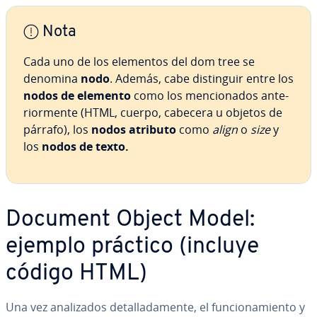
Nota
Cada uno de los elementos del dom tree se
denomina
nodo
. Además, cabe di­s­ti­n­guir entre los
nodos de elemento
como los me­n­cio­na­dos an­te­
rio­r­me­n­te (HTML, cuerpo, cabecera u objetos de
párrafo), los
nodos atributo
como
align
o
size
y
los
nodos de texto.
Document Object Model:
ejemplo práctico (incluye
código HTML)
Una vez ana­li­za­dos de­ta­lla­da­me­n­te, el fu­n­cio­na­mie­n­to y