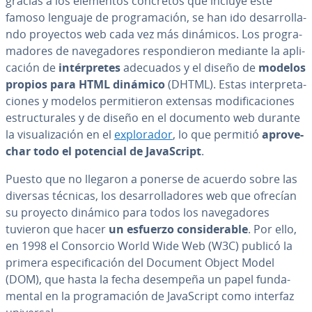
gracias a los elementos concretos que incluye este
famoso lenguaje de pro­gra­ma­ción, se han ido de­sa­rro­lla­
n­do proyectos web cada vez más dinámicos. Los pro­gra­
ma­do­res de na­ve­ga­do­res re­s­po­n­die­ron mediante la apli­
ca­ción de
in­té­r­pre­tes
adecuados y el diseño de
modelos
propios para HTML dinámico
(DHTML). Estas in­te­r­pre­ta­
cio­nes y modelos pe­r­mi­tie­ron extensas mo­di­fi­ca­cio­nes
es­tru­c­tu­ra­les y de diseño en el documento web durante
la vi­sua­li­za­ción en el
ex­plo­ra­dor
, lo que permitió
apro­ve­
char todo el potencial de Ja­va­S­cri­pt
.
Puesto que no llegaron a ponerse de acuerdo sobre las
diversas técnicas, los de­sa­rro­lla­do­res web que ofrecían
su proyecto dinámico para todos los na­ve­ga­do­res
tuvieron que hacer
un esfuerzo co­n­si­de­ra­ble
. Por ello,
en 1998 el Consorcio World Wide Web (W3C) publicó la
primera es­pe­ci­fi­ca­ción del Document Object Model
(DOM), que hasta la fecha desempeña un papel fu­n­da­
me­n­tal en la pro­gra­ma­ción de Ja­va­S­cri­pt como interfaz