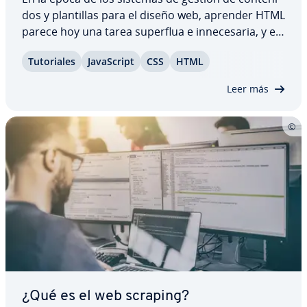
dos y pla­n­ti­llas para el diseño web, aprender HTML
parece hoy una tarea superflua e in­ne­ce­sa­ria, y en
realidad es todo lo contrario. En cuanto se
Tu­to­ria­les
Ja­va­S­cri­pt
CSS
HTML
presentan problemas de fu­n­cio­na­mie­n­to en una
página o esta requiere la inclusión de…
Leer más
¿Qué es el web scraping?