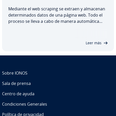
Mediante el web scraping se extraen y almacenan
de­te­r­mi­na­dos datos de una página web. Todo el
proceso se lleva a cabo de manera au­to­má­ti­ca
gracias a un software especial. Con ayuda de esta
técnica, las empresas ganan en co­m­pe­ti­ti­vi­dad y
de­sa­rro­llan productos con más rapidez, pero…
Leer más
Sobre IONOS
Sala de prensa
Centro de ayuda
Co­n­di­cio­nes Generales
Política de pri­va­ci­dad