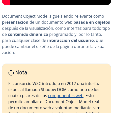
Document Object Model sigue siendo relevante como
pre­se­n­ta­ción
de un documento web
basada en objetos
después de la vi­sua­li­za­ción, como interfaz para todo tipo
de
contenido dinámico
pro­gra­ma­do y, por lo tanto,
para cualquier clase de
in­ter­ac­ción del usuario
, que
puede cambiar el diseño de la página durante la vi­sua­li­
za­ción.
Nota
El consorcio W3C introdujo en 2012 una interfaz
especial llamada Shadow DOM como uno de los
cuatro pilares de los
co­m­po­ne­n­tes web
. Esto
permite ampliar el Document Object Model real
de un documento web a voluntad mediante ra­mi­