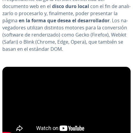
documento web en el
disco duro local
con el fin de ana­li­
zar­lo o pro­ce­sar­lo y, fi­na­l­me­n­te, poder presentar la
página
en la forma que desea el de­sa­rro­lla­dor
. Los na­
ve­ga­do­res utilizan distintos motores para la co­n­ve­r­sión
(software de re­n­de­ri­za­do) como Gecko (Firefox), Webkit
(Safari) o Blink (Chrome, Edge, Opera), que también se
basan en el estándar DOM.