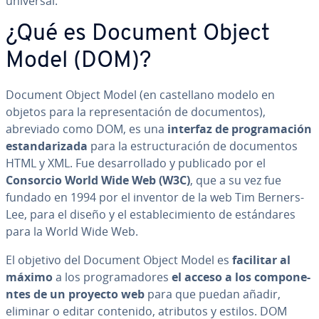
universal.
¿Qué es Document Object
Model (DOM)?
Document Object Model (en ca­s­te­llano modelo en
objetos para la re­pre­se­n­ta­ción de do­cu­me­n­tos),
abreviado como DOM, es una
interfaz de pro­gra­ma­ción
es­ta­n­da­ri­za­da
para la es­tru­c­tu­ra­ción de do­cu­me­n­tos
HTML y XML. Fue de­sa­rro­lla­do y publicado por el
Consorcio World Wide Web (W3C)
, que a su vez fue
fundado en 1994 por el inventor de la web Tim Berners-
Lee, para el diseño y el es­ta­ble­ci­mie­n­to de es­tá­n­da­res
para la World Wide Web.
El objetivo del Document Object Model es
facilitar al
máximo
a los pro­gra­ma­do­res
el acceso a los co­m­po­ne­
n­tes de un proyecto web
para que puedan añadir,
eliminar o editar contenido, atributos y estilos. DOM