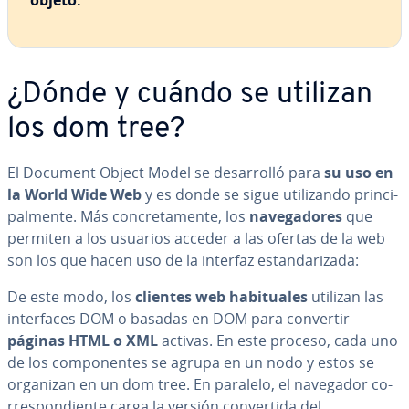
objeto.
¿Dónde y cuándo se utilizan
los dom tree?
El Document Object Model se de­sa­rro­lló para
su uso en
la World Wide Web
y es donde se sigue uti­li­za­n­do pri­n­ci­
pa­l­me­n­te. Más co­n­cre­ta­me­n­te, los
na­ve­ga­do­res
que
permiten a los usuarios acceder a las ofertas de la web
son los que hacen uso de la interfaz es­ta­n­da­ri­za­da:
De este modo, los
clientes web ha­bi­tua­les
utilizan las
in­te­r­fa­ces DOM o basadas en DOM para convertir
páginas HTML o XML
activas. En este proceso, cada uno
de los co­m­po­ne­n­tes se agrupa en un nodo y estos se
organizan en un dom tree. En paralelo, el navegador co­
rre­s­po­n­die­n­te carga la versión co­n­ve­r­ti­da del