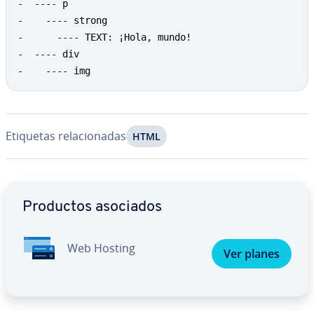
-  ---- p

-    ---- strong

-      ---- TEXT: ¡Hola, mundo!

-  ---- div

-    ---- img
Etiquetas re­la­cio­na­das
HTML
Ir al menú principal
Productos asociados
Web Hosting
Ver planes