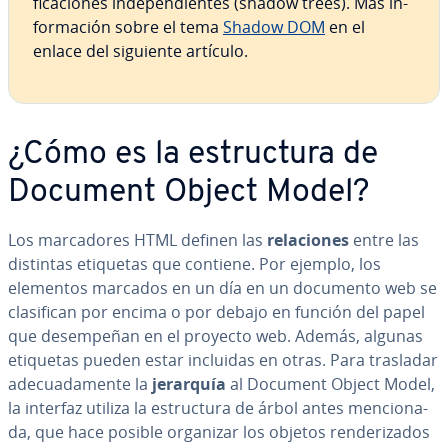
fi­ca­cio­nes in­de­pe­n­die­n­tes (shadow trees). Más in­
fo­r­ma­ción sobre el tema
Shadow DOM
en el
enlace del siguiente artículo.
¿Cómo es la es­tru­c­tu­ra de
Document Object Model?
Los ma­r­ca­do­res HTML definen las
re­la­cio­nes
entre las
distintas etiquetas que contiene. Por ejemplo, los
elementos marcados en un día en un documento web se
cla­si­fi­can por encima o por debajo en función del papel
que de­sem­pe­ñan en el proyecto web. Además, algunas
etiquetas pueden estar incluidas en otras. Para trasladar
ade­cua­da­me­n­te la
jerarquía
al Document Object Model,
la interfaz utiliza la es­tru­c­tu­ra de árbol antes me­n­cio­na­
da, que hace posible organizar los objetos re­n­de­ri­za­dos