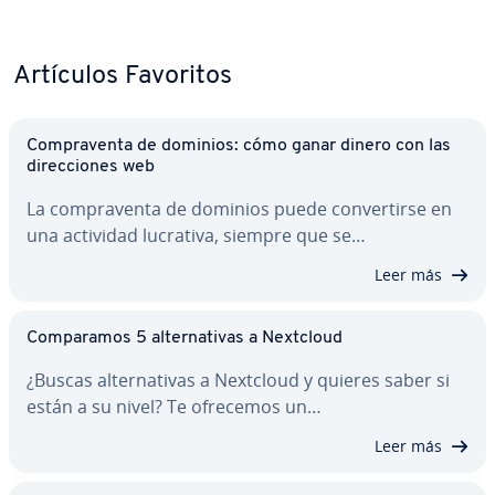
Artículos Favoritos
Co­m­pra­ve­n­ta de dominios: cómo ganar dinero con las
di­re­c­cio­nes web
La co­m­pra­ve­n­ta de dominios puede co­n­ve­r­ti­r­se en
una actividad lucrativa, siempre que se…
Leer más
Co­m­pa­ra­mos 5 al­te­r­na­ti­vas a Nextcloud
¿Buscas al­te­r­na­ti­vas a Nextcloud y quieres saber si
están a su nivel? Te ofrecemos un…
Leer más