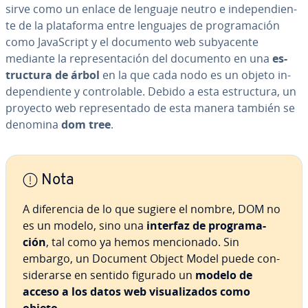
sirve como un enlace de lenguaje neutro e in­de­pe­n­die­n­
te de la pla­ta­fo­r­ma entre lenguajes de pro­gra­ma­ción
como Ja­va­S­cri­pt y el documento web su­b­ya­ce­n­te
mediante la re­pre­se­n­ta­ción del documento en una
es­
tru­c­tu­ra de árbol
en la que cada nodo es un objeto in­
de­pe­n­die­n­te y co­n­tro­la­ble. Debido a esta es­tru­c­tu­ra, un
proyecto web re­pre­se­n­ta­do de esta manera también se
denomina
dom tree
.
Nota
A di­fe­re­n­cia de lo que sugiere el nombre, DOM no
es un modelo, sino una
interfaz de pro­gra­ma­
ción
, tal como ya hemos me­n­cio­na­do. Sin
embargo, un Document Object Model puede co­n­
si­de­rar­se en sentido figurado un
modelo de
acceso a los datos web vi­sua­li­za­dos como