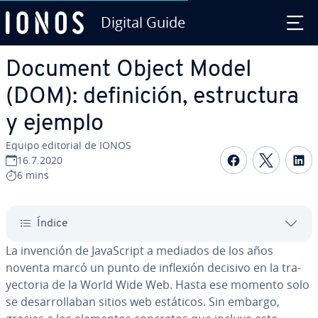
Digital Guide
Saltar al contenido principal
Document Object Model
(DOM): de­fi­ni­ción, es­tru­c­tu­ra
y ejemplo
Equipo editorial de IONOS
Compartir 
Compar
C
16.7.2020
6 mins
Índice
La invención de Ja­va­S­cri­pt a mediados de los años
noventa marcó un punto de inflexión decisivo en la tra­
ye­c­to­ria de la World Wide Web. Hasta ese momento solo
se de­sa­rro­lla­ban sitios web estáticos. Sin embargo,