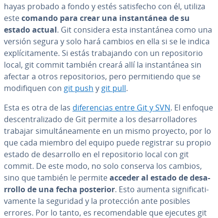
hayas probado a fondo y estés sa­ti­s­fe­cho con él, utiliza
este
comando para crear una in­s­ta­n­tá­nea de su
estado actual
. Git considera esta in­s­ta­n­tá­nea como una
versión segura y solo hará cambios en ella si se le indica
ex­plí­ci­ta­me­n­te. Si estás tra­ba­ja­n­do con un re­po­si­to­rio
local, git commit también creará allí la in­s­ta­n­tá­nea sin
afectar a otros re­po­si­to­rios, pero pe­r­mi­tie­n­do que se
mo­di­fi­quen con
git push
y
git pull
.
Esta es otra de las
di­fe­re­n­cias entre Git y SVN
. El enfoque
de­s­ce­n­tra­li­za­do de Git permite a los de­sa­rro­lla­do­res
trabajar si­mu­l­tá­nea­me­n­te en un mismo proyecto, por lo
que cada miembro del equipo puede registrar su propio
estado de de­sa­rro­llo en el re­po­si­to­rio local con git
commit. De este modo, no solo conserva los cambios,
sino que también le permite
acceder al estado de de­sa­
rro­llo de una fecha posterior
. Esto aumenta si­g­ni­fi­ca­ti­
va­me­n­te la seguridad y la pro­te­c­ción ante posibles
errores. Por lo tanto, es re­co­me­n­da­ble que ejecutes git