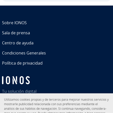
Sobre IONOS
Sala de prensa
Centro de ayuda
Co­n­di­cio­nes Generales
Política de pri­va­ci­dad
Tu solución digital
Uti­li­za­mos cookies propias y de terceros para mejorar nuestros servicios y
mostrarle pu­bli­ci­dad re­la­cio­na­da con sus pre­fe­re­n­cias mediante el
análisis de sus hábitos de na­ve­ga­ción. Si continua navegando, co­n­si­de­ra­