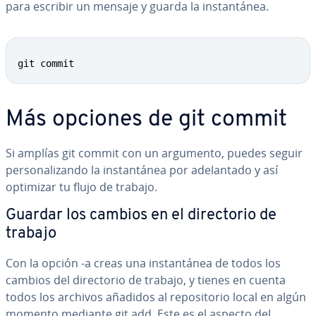
para escribir un mensaje y guarda la in­s­ta­n­tá­nea.
git commit
Más opciones de git commit
Si amplías git commit con un argumento, puedes seguir
pe­r­so­na­li­za­n­do la in­s­ta­n­tá­nea por ade­la­n­ta­do y así
optimizar tu flujo de trabajo.
Guardar los cambios en el di­re­c­to­rio de
trabajo
Con la opción -a creas una in­s­ta­n­tá­nea de todos los
cambios del di­re­c­to­rio de trabajo, y tienes en cuenta
todos los archivos añadidos al re­po­si­to­rio local en algún
momento mediante git add. Este es el aspecto del