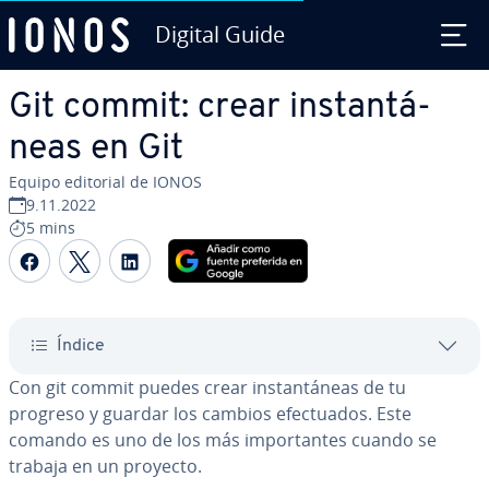
Digital Guide
Saltar al contenido principal
Git commit: crear in­s­ta­n­tá­
neas en Git
Equipo editorial de IONOS
9.11.2022
5 mins
Compartir Facebook
Compartir Twitter
Compartir LinkedIn
Índice
Con git commit puedes crear in­s­ta­n­tá­neas de tu
progreso y guardar los cambios efe­c­tua­dos. Este
comando es uno de los más im­po­r­ta­n­tes cuando se
trabaja en un proyecto.