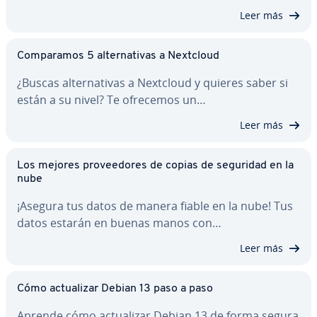
Leer más
Co­m­pa­ra­mos 5 al­te­r­na­ti­vas a Nextcloud
¿Buscas al­te­r­na­ti­vas a Nextcloud y quieres saber si
están a su nivel? Te ofrecemos un…
Leer más
Los mejores pro­vee­do­res de copias de seguridad en la
nube
¡Asegura tus datos de manera fiable en la nube! Tus
datos estarán en buenas manos con…
Leer más
Cómo ac­tua­li­zar Debian 13 paso a paso
Aprende cómo ac­tua­li­zar Debian 13 de forma segura