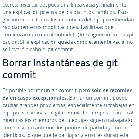
c­te­res, insertar después una línea vacía y, fi­na­l­me­n­te,
una ex­pli­ca­ción precisa de los distintos cambios. Esto
garantiza que todos los miembros del equipo entiendan
rá­pi­da­me­n­te tus mo­di­fi­ca­cio­nes. Las líneas que
comienzan con una al­moha­di­lla (#) se ignoran en la ex­pli­
ca­ción. Si la ex­pli­ca­ción queda co­m­ple­ta­me­n­te vacía, no
se llevará a cabo el git commit.
Borrar in­s­ta­n­tá­neas de git
commit
Es posible borrar un git commit, pero
solo se re­co­mie­n­
da en casos ex­ce­p­cio­na­les
. Borrar un commit puede
causar grandes problemas, es­pe­cia­l­me­n­te si trabajas en
equipo. Si eliminas un git commit de tu re­po­si­to­rio local
mientras los miembros de tu equipo siguen tra­ba­ja­n­do
con el estado anterior, los puntos de partida ya no serán
idénticos, lo que puede dar lugar a errores durante la