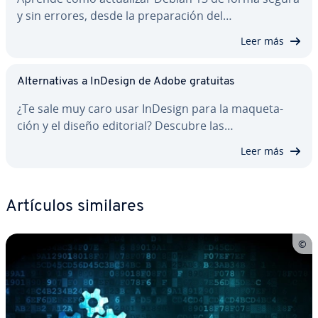
y sin errores, desde la pre­pa­ra­ción del…
Leer más
Al­te­r­na­ti­vas a InDesign de Adobe gratuitas
¿Te sale muy caro usar InDesign para la ma­que­ta­
ción y el diseño editorial? Descubre las…
Leer más
Artículos similares