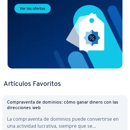
Artículos Favoritos
Co­m­pra­ve­n­ta de dominios: cómo ganar dinero con las
di­re­c­cio­nes web
La co­m­pra­ve­n­ta de dominios puede co­n­ve­r­ti­r­se en
una actividad lucrativa, siempre que se…