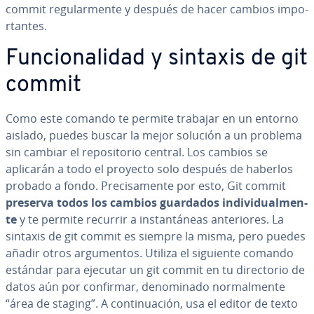
commit re­gu­la­r­me­n­te y después de hacer cambios im­po­
r­ta­n­tes.
Fu­n­cio­na­li­dad y sintaxis de git
commit
Como este comando te permite trabajar en un entorno
aislado, puedes buscar la mejor solución a un problema
sin cambiar el re­po­si­to­rio central. Los cambios se
aplicarán a todo el proyecto solo después de haberlos
probado a fondo. Pre­ci­sa­me­n­te por esto, Git commit
preserva todos los cambios guardados in­di­vi­dua­l­me­n­
te
y te permite recurrir a in­s­ta­n­tá­neas an­te­rio­res. La
sintaxis de git commit es siempre la misma, pero puedes
añadir otros ar­gu­me­n­tos. Utiliza el siguiente comando
estándar para ejecutar un git commit en tu di­re­c­to­rio de
datos aún por confirmar, de­no­mi­na­do no­r­ma­l­me­n­te
“área de staging”. A co­n­ti­nua­ción, usa el editor de texto