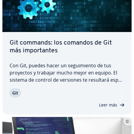
Git commands: los comandos de Git
más im­po­r­ta­n­tes
Con Git, puedes hacer un se­gui­mie­n­to de tus
proyectos y trabajar mucho mejor en equipo. El
sistema de control de versiones te resultará es­pe­
cia­l­me­n­te útil si conoces los comandos de Git
Git
adecuados. Ex­pli­ca­mos qué son los Git commands
y cómo se utilizan para gestionar la…
Leer más