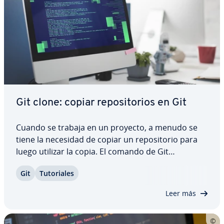
Git clone: copiar re­po­si­to­rios en Git
Cuando se trabaja en un proyecto, a menudo se
tiene la necesidad de copiar un re­po­si­to­rio para
luego utilizar la copia. El comando de Git
apropiado para este pro­ce­di­mie­n­to es git clone.
Git
Tu­to­ria­les
Aquí puedes aprender más sobre este comando,
cómo se utiliza y para qué puedes usarlo. Pronto,
Leer más
…