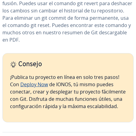
fusión. Puedes usar el comando git revert para deshacer
los cambios sin cambiar el historial de tu re­po­si­to­rio.
Para eliminar un git commit de forma pe­r­ma­ne­n­te, usa
el comando git reset. Puedes encontrar este comando y
muchos otros en nuestro resumen de Git de­s­ca­r­ga­ble
en PDF.
Consejo
¡Publica tu proyecto en línea en solo tres pasos!
Con
Deploy Now
de IONOS, tú mismo puedes
conectar, crear y desplegar tu proyecto fá­ci­l­me­n­te
con Git. Disfruta de muchas funciones útiles, una
co­n­fi­gu­ra­ción rápida y la máxima es­ca­la­bi­li­dad.