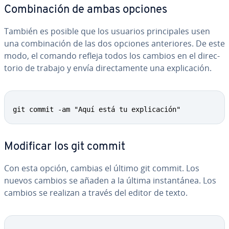
Co­m­bi­na­ción de ambas opciones
También es posible que los usuarios pri­n­ci­pa­les usen
una co­m­bi­na­ción de las dos opciones an­te­rio­res. De este
modo, el comando refleja todos los cambios en el di­re­c­
to­rio de trabajo y envía di­re­c­ta­me­n­te una ex­pli­ca­ción.
git commit -am "Aquí está tu explicación"
Modificar los git commit
Con esta opción, cambias el último git commit. Los
nuevos cambios se añaden a la última in­s­ta­n­tá­nea. Los
cambios se realizan a través del editor de texto.