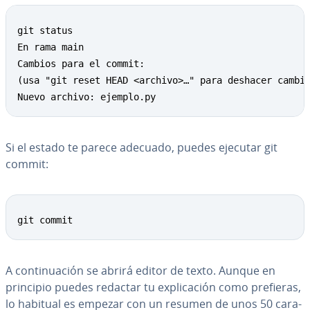
git status

En rama main

Cambios para el commit:

(usa "git reset HEAD <archivo>…" para deshacer cambio
Nuevo archivo: ejemplo.py
Si el estado te parece adecuado, puedes ejecutar git
commit:
git commit
A co­n­ti­nua­ción se abrirá editor de texto. Aunque en
principio puedes redactar tu ex­pli­ca­ción como prefieras,
lo habitual es empezar con un resumen de unos 50 ca­ra­