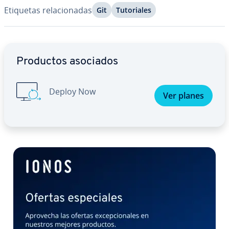
Etiquetas re­la­cio­na­das
Git
Tu­to­ria­les
Ir al menú principal
Productos asociados
Deploy Now
Ver planes