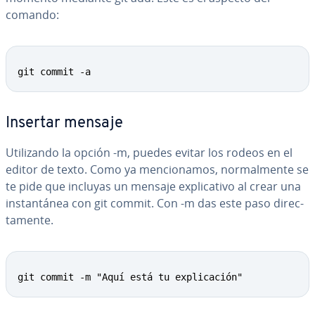
comando:
git commit -a
Insertar mensaje
Uti­li­za­n­do la opción -m, puedes evitar los rodeos en el
editor de texto. Como ya me­n­cio­na­mos, no­r­ma­l­me­n­te se
te pide que incluyas un mensaje ex­pli­ca­ti­vo al crear una
in­s­ta­n­tá­nea con git commit. Con -m das este paso di­re­c­
ta­me­n­te.
git commit -m "Aquí está tu explicación"