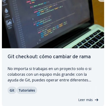
Git checkout: cómo cambiar de rama
No importa si trabajas en un proyecto solo o si
colaboras con un equipo más grande: con la
ayuda de Git, puedes operar entre di­fe­re­n­tes
ramas. Para cambiar rápida y fá­ci­l­me­n­te de una
Git
Tu­to­ria­les
rama a otra, es necesario utilizar el comando git
checkout. Descubre cómo funciona exac­ta­me­n­te
Leer más
el…