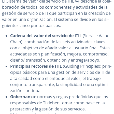
El Sistema de valor del servicio de ITIL v4 describe la co­la­
bo­ra­ción de todos los co­m­po­ne­n­tes y ac­ti­vi­da­des de la
gestión de servicio de TI que pa­r­ti­ci­pan en la creación de
valor en una or­ga­ni­za­ción. El sistema se divide en los si­
guie­n­tes cinco puntos básicos:
Cadena del valor del servicio de ITIL
(Service Value
Chain): co­m­bi­na­ción de las seis ac­ti­vi­da­des claves
con el objetivo de añadir valor al usuario final. Estas
ac­ti­vi­da­des son pla­ni­fi­ca­ción, mejora, co­m­pro­mi­so,
diseño/ tra­n­si­ción, obtención y entrega/apoyo.
Pri­n­ci­pios rectores de ITIL
(Guiding Pri­n­ci­ples): pri­n­
ci­pios básicos para una gestión de servicios de TI de
alta calidad como el enfoque al valor, el trabajo
conjunto tra­n­s­pa­re­n­te, la si­m­pli­ci­dad o una op­ti­mi­
za­ción continua.
Go­be­r­na­n­za
: normas y reglas pre­de­fi­ni­das que los
re­s­po­n­sa­bles de TI deben tomar como base en la
pre­s­ta­ción y la gestión de sus servicios.