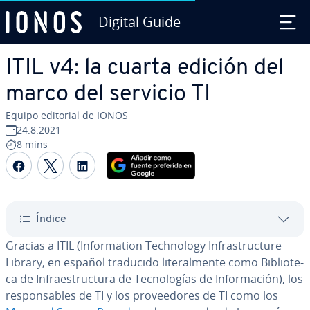
Digital Guide
Saltar al contenido principal
ITIL v4: la cuarta edición del
marco del servicio TI
Equipo editorial de IONOS
24.8.2021
8 mins
Compartir Facebook
Compartir Twitter
Compartir LinkedIn
Índice
Gracias a ITIL (In­fo­r­ma­tion Te­ch­no­lo­gy In­fra­s­tru­c­tu­re
Library, en español traducido li­te­ra­l­me­n­te como Bi­blio­te­
ca de In­frae­s­tru­c­tu­ra de Te­c­no­lo­gías de In­fo­r­ma­ción), los
re­s­po­n­sa­bles de TI y los pro­vee­do­res de TI como los