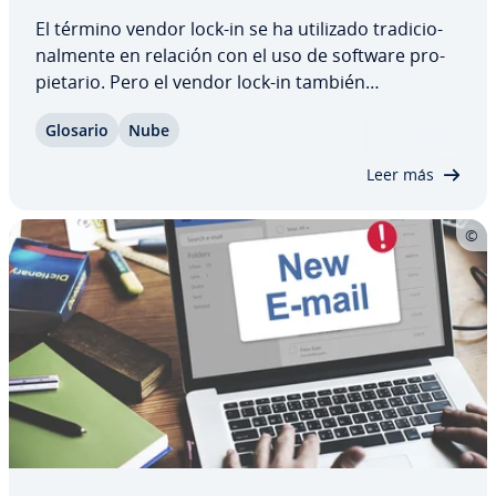
El término vendor lock-in se ha utilizado tra­di­cio­
na­l­me­n­te en relación con el uso de software pro­
pie­ta­rio. Pero el vendor lock-in también
desempeña un papel crucial en la era de la nube.
Glosario
Nube
¿Cómo se produce exac­ta­me­n­te el vendor lock-in y
qué medidas puede tomar una empresa para…
Leer más