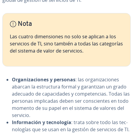
global de gestión de servicios de TI.
Nota
Las cuatro di­me­n­sio­nes no solo se aplican a los
servicios de TI, sino también a todas las ca­te­go­rías
del sistema de valor de servicios.
Or­ga­ni­za­cio­nes y personas
: las or­ga­ni­za­cio­nes
abarcan la es­tru­c­tu­ra formal y ga­ra­n­ti­zan un grado
adecuado de ca­pa­ci­da­des y co­m­pe­te­n­cias. Todas las
personas im­pli­ca­das deben ser co­n­s­cie­n­tes en todo
momento de su papel en el sistema de valores del
servicio.
In­fo­r­ma­ción y te­c­no­lo­gía
: trata sobre todo las te­c­
no­lo­gías que se usan en la gestión de servicios de TI.