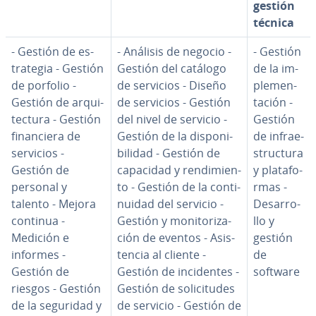
gestión
técnica
- Gestión de es­
- Análisis de negocio -
- Gestión
tra­te­gia - Gestión
Gestión del catálogo
de la im­
de porfolio -
de servicios - Diseño
ple­me­n­
Gestión de ar­qui­
de servicios - Gestión
ta­ción -
te­c­tu­ra - Gestión
del nivel de servicio -
Gestión
fi­na­n­cie­ra de
Gestión de la di­s­po­ni­
de in­frae­
servicios -
bi­li­dad - Gestión de
s­tru­c­tu­ra
Gestión de
capacidad y re­n­di­mie­n­
y pla­ta­fo­
personal y
to - Gestión de la co­n­ti­
r­mas -
talento - Mejora
nui­dad del servicio -
De­sa­rro­
continua -
Gestión y mo­ni­to­ri­za­
llo y
Medición e
ción de eventos - Asi­s­
gestión
informes -
te­n­cia al cliente -
de
Gestión de
Gestión de in­ci­de­n­tes -
software
riesgos - Gestión
Gestión de so­li­ci­tu­des
de la seguridad y
de servicio - Gestión de