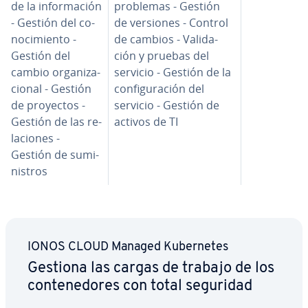
de la in­fo­r­ma­ción
problemas - Gestión
- Gestión del co­
de versiones - Control
no­ci­mie­n­to -
de cambios - Va­li­da­
Gestión del
ción y pruebas del
cambio or­ga­ni­za­
servicio - Gestión de la
cio­nal - Gestión
co­n­fi­gu­ra­ción del
de proyectos -
servicio - Gestión de
Gestión de las re­
activos de TI
la­cio­nes -
Gestión de su­mi­
ni­s­tros
IONOS CLOUD Managed Ku­be­r­ne­tes
Gestiona las cargas de trabajo de los
co­n­te­ne­do­res con total seguridad