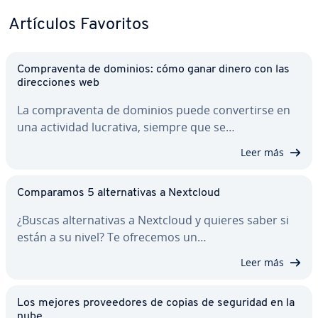
Artículos Favoritos
Co­m­pra­ve­n­ta de dominios: cómo ganar dinero con las
di­re­c­cio­nes web
La co­m­pra­ve­n­ta de dominios puede co­n­ve­r­ti­r­se en
una actividad lucrativa, siempre que se…
Leer más
Co­m­pa­ra­mos 5 al­te­r­na­ti­vas a Nextcloud
¿Buscas al­te­r­na­ti­vas a Nextcloud y quieres saber si
están a su nivel? Te ofrecemos un…
Leer más
Los mejores pro­vee­do­res de copias de seguridad en la
nube