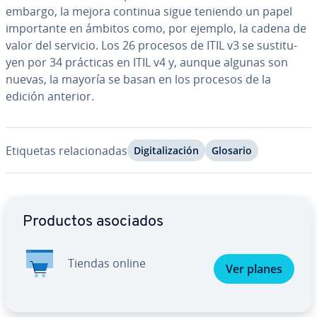
embargo, la mejora continua sigue teniendo un papel
im­po­r­ta­n­te en ámbitos como, por ejemplo, la cadena de
valor del servicio. Los 26 procesos de ITIL v3 se su­s­ti­tu­
yen por 34 prácticas en ITIL v4 y, aunque algunas son
nuevas, la mayoría se basan en los procesos de la
edición anterior.
Etiquetas re­la­cio­na­das
Di­gi­ta­li­za­ción
Glosario
Ir al menú principal
Productos asociados
Tiendas online
Ver planes