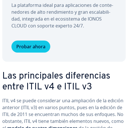
La pla­ta­fo­r­ma ideal para apli­ca­cio­nes de co­n­te­
ne­do­res de alto re­n­di­mie­n­to y gran es­ca­la­bi­li­
dad, integrada en el eco­si­s­te­ma de IONOS
CLOUD con soporte experto 24/7.
Probar ahora
Las pri­n­ci­pa­les di­fe­re­n­cias
entre ITIL v4 e ITIL v3
ITIL v4 se puede co­n­si­de­rar una am­plia­ción de la edición
anterior (ITIL v3) en varios puntos, pues en la edición de
ITIL de 2011 se en­cue­n­tran muchos de sus enfoques. No
obstante, ITIL v4 tiene también elementos nuevos, como