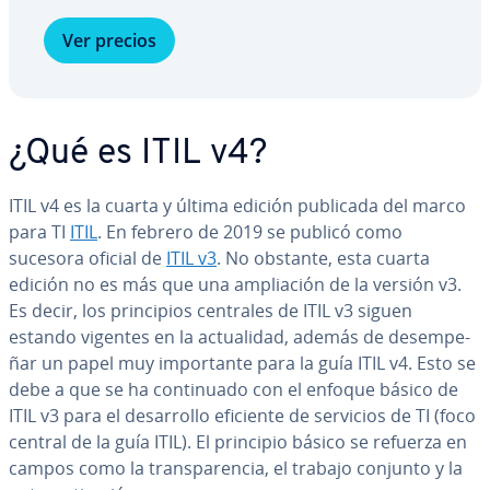
Ver precios
¿Qué es ITIL v4?
ITIL v4 es la cuarta y última edición publicada del marco
para TI
ITIL
. En febrero de 2019 se publicó como
sucesora oficial de
ITIL v3
. No obstante, esta cuarta
edición no es más que una am­plia­ción de la versión v3.
Es decir, los pri­n­ci­pios centrales de ITIL v3 siguen
estando vigentes en la ac­tua­li­dad, además de de­sem­pe­
ñar un papel muy im­po­r­ta­n­te para la guía ITIL v4. Esto se
debe a que se ha co­n­ti­nua­do con el enfoque básico de
ITIL v3 para el de­sa­rro­llo eficiente de servicios de TI (foco
central de la guía ITIL). El principio básico se refuerza en
campos como la tra­n­s­pa­re­n­cia, el trabajo conjunto y la