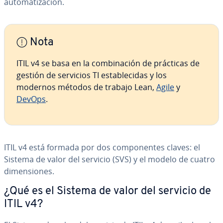
au­to­ma­ti­za­ción.
Nota
ITIL v4 se basa en la co­m­bi­na­ción de prácticas de
gestión de servicios TI es­ta­ble­ci­das y los
modernos métodos de trabajo Lean,
Agile
y
DevOps
.
ITIL v4 está formada por dos co­m­po­ne­n­tes claves: el
Sistema de valor del servicio (SVS) y el modelo de cuatro
di­me­n­sio­nes.
¿Qué es el Sistema de valor del servicio de
ITIL v4?