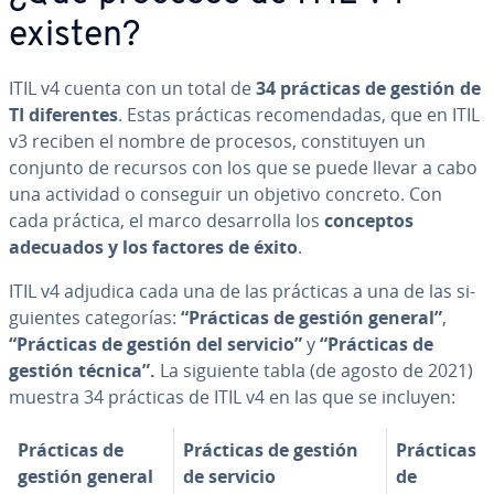
existen?
ITIL v4 cuenta con un total de
34 prácticas de gestión de
TI di­fe­re­n­tes
. Estas prácticas re­co­me­n­da­das, que en ITIL
v3 reciben el nombre de procesos, co­n­s­ti­tu­yen un
conjunto de recursos con los que se puede llevar a cabo
una actividad o conseguir un objetivo concreto. Con
cada práctica, el marco de­sa­rro­lla los
conceptos
adecuados y los factores de éxito
.
ITIL v4 adjudica cada una de las prácticas a una de las si­
guie­n­tes ca­te­go­rías:
“Prácticas de gestión general”
,
“Prácticas de gestión del servicio”
y
“Prácticas de
gestión técnica”.
La siguiente tabla (de agosto de 2021)
muestra 34 prácticas de ITIL v4 en las que se incluyen:
Prácticas de
Prácticas de gestión
Prácticas
gestión general
de servicio
de