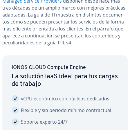
Managed Service Providers
disponen desde hace más
tres décadas de un amplio marco con mejores prácticas
adaptadas. La guía de TI muestra en distintos do­cu­me­n­
tos cómo se pueden presentar los servicios de la forma
más eficiente orientada a los clientes. En el párrafo que
aparece a co­n­ti­nua­ción se presentan los co­n­te­ni­dos y
pe­cu­lia­ri­da­des de la guía ITIL v4.
IONOS CLOUD Compute Engine
La solución IaaS ideal para tus cargas
de trabajo
vCPU económico con núcleos dedicados
Flexible y sin periodo mínimo co­n­tra­c­tual
Soporte experto 24/7