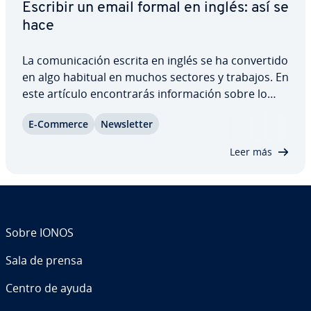
Escribir un email formal en inglés: así se
hace
La co­mu­ni­ca­ción escrita en inglés se ha co­n­ve­r­ti­do
en algo habitual en muchos sectores y trabajos. En
este artículo en­co­n­tra­rás in­fo­r­ma­ción sobre lo
que debes tener en cuenta al escribir un email
E-Commerce
Ne­w­s­le­t­ter
formal en inglés, sobre cómo formular un saludo y
una despedida correctos, además de…
Leer más
Sobre IONOS
Sala de prensa
Centro de ayuda