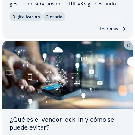
gestión de servicios de TI. ITIL v3 sigue estando
vigente sobre todo porque muchas empresas en­
Di­gi­ta­li­za­ción
Glosario
cue­n­tran los procesos es­tru­c­tu­ra­dos que describe
mucho más pe­r­ti­ne­n­tes que las prácticas…
Leer más
¿Qué es el vendor lock-in y cómo se
puede evitar?