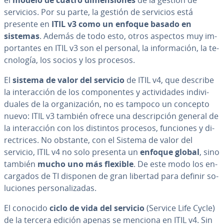
el
modelo de cuatro di­me­n­sio­nes
de la gestión de
servicios. Por su parte, la gestión de servicios está
presente en
ITIL v3 como un enfoque basado en
sistemas
. Además de todo esto, otros aspectos muy im­
po­r­ta­n­tes en ITIL v3 son el personal, la in­fo­r­ma­ción, la te­
c­no­lo­gía, los socios y los procesos.
El
sistema de valor del servicio
de ITIL v4, que describe
la in­ter­ac­ción de los co­m­po­ne­n­tes y ac­ti­vi­da­des in­di­vi­
dua­les de la or­ga­ni­za­ción, no es tampoco un concepto
nuevo: ITIL v3 también ofrece una de­s­cri­p­ción general de
la in­ter­ac­ción con los distintos procesos, funciones y di­
re­c­tri­ces. No obstante, con el Sistema de valor del
servicio, ITIL v4 no solo presenta un
enfoque global
, sino
también
mucho uno más flexible
. De este modo los en­
ca­r­ga­dos de TI disponen de gran libertad para definir so­
lu­cio­nes pe­r­so­na­li­za­das.
El conocido
ciclo de vida del servicio
(Service Life Cycle)
de la tercera edición apenas se menciona en ITIL v4. Sin