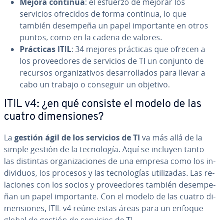
Mejora continua
: el esfuerzo de mejorar los
servicios ofrecidos de forma continua, lo que
también desempeña un papel im­po­r­ta­n­te en otros
puntos, como en la cadena de valores.
Prácticas
ITIL
: 34 mejores prácticas que ofrecen a
los pro­vee­do­res de servicios de TI un conjunto de
recursos or­ga­ni­za­ti­vos de­sa­rro­lla­dos para llevar a
cabo un trabajo o conseguir un objetivo.
ITIL v4: ¿en qué consiste el modelo de las
cuatro di­me­n­sio­nes?
La
gestión ágil de los servicios de TI
va más allá de la
simple gestión de la te­c­no­lo­gía. Aquí se incluyen tanto
las distintas or­ga­ni­za­cio­nes de una empresa como los in­
di­vi­duos, los procesos y las te­c­no­lo­gías uti­li­za­das. Las re­
la­cio­nes con los socios y pro­vee­do­res también de­sem­pe­
ñan un papel im­po­r­ta­n­te. Con el modelo de las cuatro di­
me­n­sio­nes, ITIL v4 reúne estas áreas para un enfoque