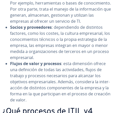
Por ejemplo, he­rra­mie­n­tas o bases de co­no­ci­mie­n­to.
Por otra parte, trata el manejo de la in­fo­r­ma­ción que
generan, almacenan, gestionan y utilizan las
empresas al ofrecer un servicio de TI.
Socios y pro­vee­do­res
: de­pe­n­die­n­do de distintos
factores, como los costes, la cultura em­pre­sa­rial, los
co­no­ci­mie­n­tos técnicos o la propia es­tra­te­gia de la
empresa, las empresas integran en mayor o menor
medida a or­ga­ni­za­cio­nes de terceros en un proceso
em­pre­sa­rial.
Flujos de valor y procesos
: esta dimensión ofrece
una de­fi­ni­ción de todas las ac­ti­vi­da­des, flujos de
trabajo y procesos ne­ce­sa­rios para alcanzar los
objetivos em­pre­sa­ria­les. Además, considera la in­ter­
ac­ción de distintos co­m­po­ne­n­tes de la empresa y la
forma en la que pa­r­ti­ci­pan en el proceso de creación
de valor.
¿Qué procesos de ITIL v4