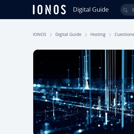
Digital Guide
Bus
Saltar al contenido principal
IONOS
Digital Guide
Hosting
Cue­s­tio­