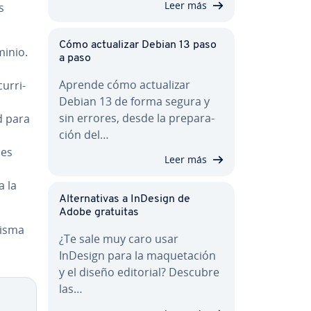
Leer más
s
Cómo ac­tua­li­zar Debian 13 paso
minio.
a paso
Aprende cómo ac­tua­li­zar
u­rri­
Debian 13 de forma segura y
sin errores, desde la pre­pa­ra­
d para
ción del…
 es
Leer más
a la
Al­te­r­na­ti­vas a InDesign de
Adobe gratuitas
misma
¿Te sale muy caro usar
InDesign para la ma­que­ta­ción
y el diseño editorial? Descubre
las…
Copy