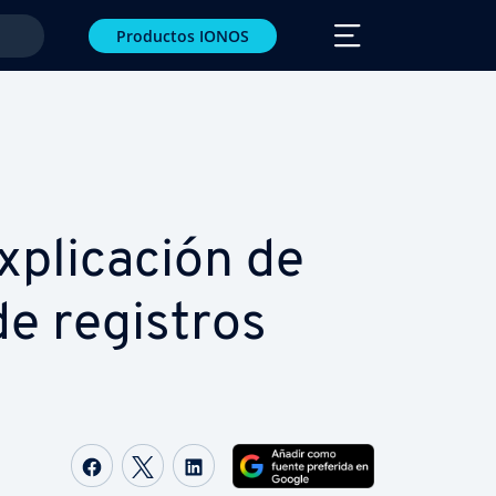
Productos IONOS
pli­ca­ción de
de registros
Compartir Facebook
Compartir Twitter
Compartir LinkedIn