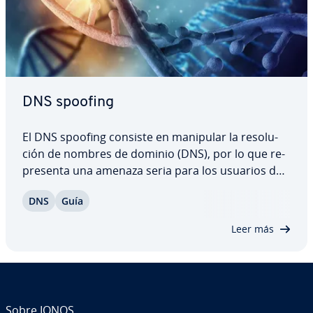
DNS spoofing
El DNS spoofing consiste en manipular la re­so­lu­
ción de nombres de dominio (DNS), por lo que re­
pre­se­n­ta una amenaza seria para los usuarios de
internet. Descubre en qué consisten las di­fe­re­n­tes
DNS
Guía
variantes de este tipo de ataque, qué pretenden
los ci­be­r­de­li­n­cue­n­tes con ellas y qué…
Leer más
Sobre IONOS