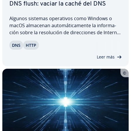
DNS flush: vaciar la caché del DNS
Algunos sistemas ope­ra­ti­vos como Windows o
macOS almacenan au­to­má­ti­ca­me­n­te la in­fo­r­ma­
ción sobre la re­so­lu­ción de di­re­c­cio­nes de Internet
y apli­ca­cio­nes en redes en la llamada caché del
DNS
HTTP
DNS. El propósito de esta caché es mejorar la
velocidad del tráfico de red. Sin embargo, es…
Leer más