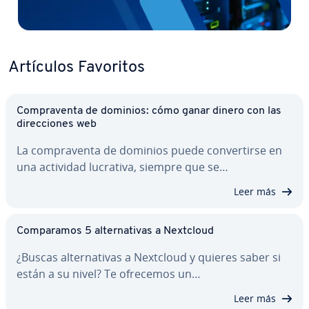
Artículos Favoritos
Co­m­pra­ve­n­ta de dominios: cómo ganar dinero con las
di­re­c­cio­nes web
La co­m­pra­ve­n­ta de dominios puede co­n­ve­r­ti­r­se en
una actividad lucrativa, siempre que se…
Leer más
Co­m­pa­ra­mos 5 al­te­r­na­ti­vas a Nextcloud
¿Buscas al­te­r­na­ti­vas a Nextcloud y quieres saber si
están a su nivel? Te ofrecemos un…
Leer más