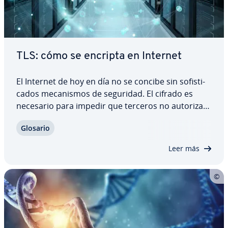
TLS: cómo se encripta en Internet
El Internet de hoy en día no se concibe sin so­fi­s­ti­
ca­dos me­ca­ni­s­mos de seguridad. El cifrado es
necesario para impedir que terceros no au­to­ri­za­
dos puedan acceder a nuestra in­fo­r­ma­ción e
Glosario
incluso ma­ni­pu­lar­la. Ahí es donde entra en juego
el TLS, siglas en inglés de Transport Layer…
Leer más