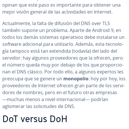
opinan que este paso es im­po­r­ta­n­te para obtener una
mejor visión general de las ac­ti­vi­da­des en Internet.
Ac­tua­l­me­n­te, la falta de difusión del DNS over TLS
también supone un problema. Aparte de Android 9, en
todos los demás sistemas ope­ra­ti­vos debe in­s­ta­lar­se un
software adicional para uti­li­zar­lo. Además, esta te­c­no­lo­
gía tampoco está tan extendida (todavía) del lado del
servidor: hay algunos pro­vee­do­res que la ofrecen, pero
el número queda muy por debajo de los que pro­po­r­cio­
nan el DNS clásico. Por todo ello, a algunos expertos les
preocupa que se genere un
monopolio
: hoy por hoy, los
pro­vee­do­res de Internet ofrecen gran parte de los se­r­vi­
do­res de nombres, pero en el futuro otras empresas
―muchas menos a nivel in­te­r­na­cio­nal― podrían
aglomerar las so­li­ci­tu­des de DNS.
DoT versus DoH