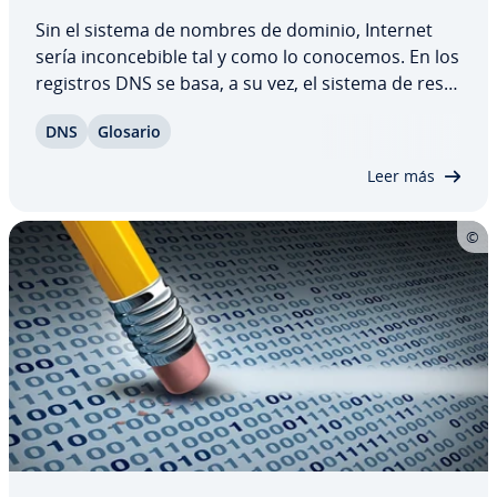
Sin el sistema de nombres de dominio, Internet
sería in­co­n­ce­bi­ble tal y como lo conocemos. En los
registros DNS se basa, a su vez, el sistema de re­so­
lu­ción de nombres. En estos registros de sencilla
DNS
Glosario
es­tru­c­tu­ra y en formato de texto normal se
guarda un nombre para cada dirección…
Leer más