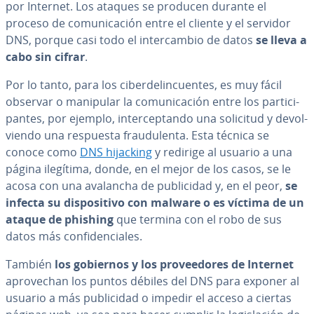
por Internet. Los ataques se producen durante el
proceso de co­mu­ni­ca­ción entre el cliente y el servidor
DNS, porque casi todo el in­te­r­ca­m­bio de datos
se lleva a
cabo sin cifrar
.
Por lo tanto, para los ci­be­r­de­li­n­cue­n­tes, es muy fácil
observar o manipular la co­mu­ni­ca­ción entre los pa­r­ti­ci­
pa­n­tes, por ejemplo, in­te­r­ce­p­ta­n­do una solicitud y de­vo­l­
vie­n­do una respuesta frau­du­le­n­ta. Esta técnica se
conoce como
DNS hijacking
y redirige al usuario a una
página ilegítima, donde, en el mejor de los casos, se le
acosa con una avalancha de pu­bli­ci­dad y, en el peor,
se
infecta su di­s­po­si­ti­vo con malware o es víctima de un
ataque de phishing
que termina con el robo de sus
datos más co­n­fi­de­n­cia­les.
También
los gobiernos y los pro­vee­do­res de Internet
apro­ve­chan los puntos débiles del DNS para exponer al
usuario a más pu­bli­ci­dad o impedir el acceso a ciertas