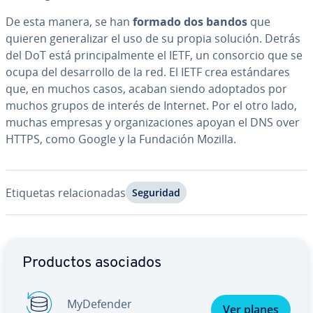
De esta manera, se han
formado dos bandos
que
quieren ge­ne­ra­li­zar el uso de su propia solución. Detrás
del DoT está pri­n­ci­pa­l­me­n­te el IETF, un consorcio que se
ocupa del de­sa­rro­llo de la red. El IETF crea es­tá­n­da­res
que, en muchos casos, acaban siendo adoptados por
muchos grupos de interés de Internet. Por el otro lado,
muchas empresas y or­ga­ni­za­cio­nes apoyan el DNS over
HTTPS, como Google y la Fundación Mozilla.
Etiquetas re­la­cio­na­das
Seguridad
Ir al menú principal
Productos asociados
My­De­fe­n­der
Ver planes