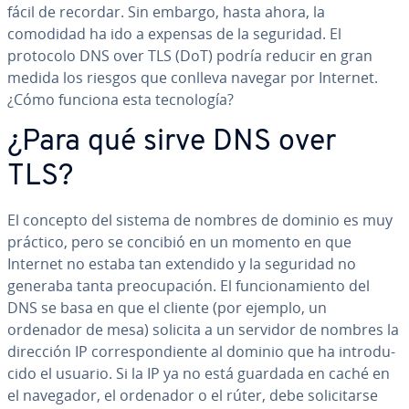
fácil de recordar. Sin embargo, hasta ahora, la
comodidad ha ido a expensas de la seguridad. El
protocolo DNS over TLS (DoT) podría reducir en gran
medida los riesgos que conlleva navegar por Internet.
¿Cómo funciona esta te­c­no­lo­gía?
¿Para qué sirve DNS over
TLS?
El concepto del sistema de nombres de dominio es muy
práctico, pero se concibió en un momento en que
Internet no estaba tan extendido y la seguridad no
generaba tanta preo­cu­pa­ción. El fu­n­cio­na­mie­n­to del
DNS se basa en que el cliente (por ejemplo, un
ordenador de mesa) solicita a un servidor de nombres la
dirección IP co­rre­s­po­n­die­n­te al dominio que ha in­tro­du­
ci­do el usuario. Si la IP ya no está guardada en caché en
el navegador, el ordenador o el rúter, debe so­li­ci­tar­se