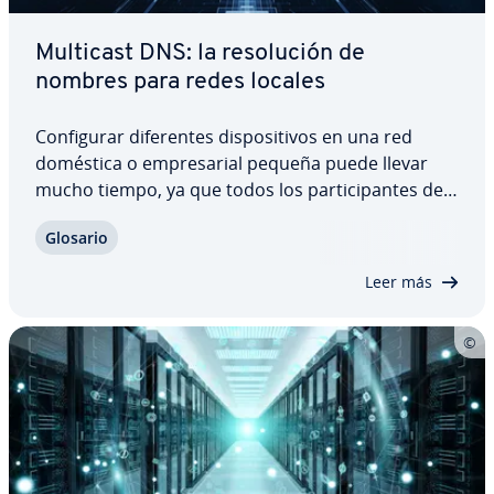
Multicast DNS: la re­so­lu­ción de
nombres para redes locales
Co­n­fi­gu­rar di­fe­re­n­tes di­s­po­si­ti­vos en una red
doméstica o em­pre­sa­rial pequeña puede llevar
mucho tiempo, ya que todos los pa­r­ti­ci­pa­n­tes de
la red deben poder co­mu­ni­car­se entre sí y, por lo
Glosario
tanto, conocer los datos de los demás. El multicast
DNS (mDNS) ayuda a minimizar el…
Leer más