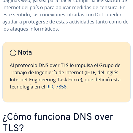
páginas web, ya sea para hacer cumplir la le­gi­s­la­ción de
Internet del país o para aplicar medidas de censura. En
este sentido, las co­ne­xio­nes cifradas con DoT pueden
ayudar a pro­te­ge­r­se de estas ac­ti­vi­da­des tanto como de
los ataques in­fo­r­má­ti­cos.
Nota
Al protocolo DNS over TLS lo impulsa el Grupo de
Trabajo de In­ge­nie­ría de Internet (IETF, del inglés
Internet En­gi­nee­ri­ng Task Force), que definió esta
te­c­no­lo­gía en el
RFC 7858
.
¿Cómo funciona DNS over
TLS?