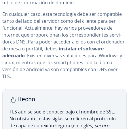
m­bio de in­fo­r­ma­ción de dominio.
En cualquier caso, esta te­c­no­lo­gía debe ser co­m­pa­ti­ble
tanto del lado del servidor como del cliente para ser
funcional. Ac­tua­l­me­n­te, hay varios pro­vee­do­res de
Internet que pro­po­r­cio­nan los co­rre­s­po­n­die­n­tes se­r­vi­
do­res DNS. Para poder acceder a ellos con el ordenador
de mesa o portátil, debes
instalar el software
adecuado
. Existen diversas so­lu­cio­nes para Windows y
Linux, mientras que los sma­r­t­pho­nes con la última
versión de Android ya son co­m­pa­ti­bles con DNS over
TLS.
Hecho
TLS aún se suele conocer bajo el nombre de SSL.
No obstante, estas siglas se refieren al protocolo
de capa de conexión segura (en inglés,
secure