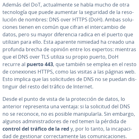
Además del DoT, ac­tua­l­me­n­te se habla mucho de otra
te­c­no­lo­gía que puede aumentar la seguridad de la re­so­
lu­ción de nombres: DNS over HTTPS (DoH). Ambas so­lu­
cio­nes tienen en común que cifran el in­te­r­ca­m­bio de
datos, pero su mayor di­fe­re­n­cia radica en el puerto que
utilizan para ello. Esta aparente nimiedad ha creado una
profunda brecha de opinión entre los expertos: mientras
que el DNS over TLS utiliza su propio puerto, DoH
recurre al
puerto 443
, que también se emplea en el resto
de co­ne­xio­nes HTTPS, como las visitas a las páginas web.
Esto implica que las so­li­ci­tu­des de DNS no se puedan di­s­
ti­n­guir del resto del tráfico de Internet.
Desde el punto de vista de la pro­te­c­ción de datos, lo
anterior re­pre­se­n­ta una ventaja: si la solicitud del DNS
no se reconoce, no es posible ma­ni­pu­lar­la. Sin embargo,
algunos ad­mi­ni­s­tra­do­res de red temen la pérdida de
control del tráfico de la red
y, por lo tanto, la in­ca­pa­ci­
dad de gestionar co­rre­c­ta­me­n­te las co­mu­ni­ca­cio­nes.