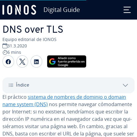
Digital Guide
Saltar al contenido principal
DNS over TLS
Equipo editorial de IONOS
31.3.2020
6 mins
Compartir Facebook
Compartir Twitter
Compartir LinkedIn
Índice
El práctico
sistema de nombres de dominio o domain
name system (DNS)
nos permite navegar có­mo­da­me­n­te
por Internet: si no existiera, te­n­dría­mos que escribir la
dirección IP numérica en el navegador cada vez que qui­
sié­ra­mos visitar una página web. En cambio, gracias al
DNS, basta con escribir el URL de la página, que suele ser