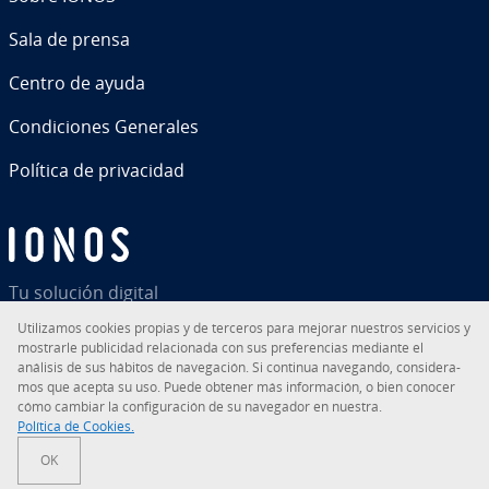
Sala de prensa
Centro de ayuda
Co­n­di­cio­nes Generales
Política de pri­va­ci­dad
Tu solución digital
Uti­li­za­mos cookies propias y de terceros para mejorar nuestros servicios y
mostrarle pu­bli­ci­dad re­la­cio­na­da con sus pre­fe­re­n­cias mediante el
análisis de sus hábitos de na­ve­ga­ción. Si continua navegando, co­n­si­de­ra­
mos que acepta su uso. Puede obtener más in­fo­r­ma­ción, o bien conocer
RSS
LinkedIn
tiktok
Instagram
Facebook
YouTube
cómo cambiar la co­n­fi­gu­ra­ción de su navegador en nuestra.
Política de Cookies.
© 2026
IONOS Inc.
OK