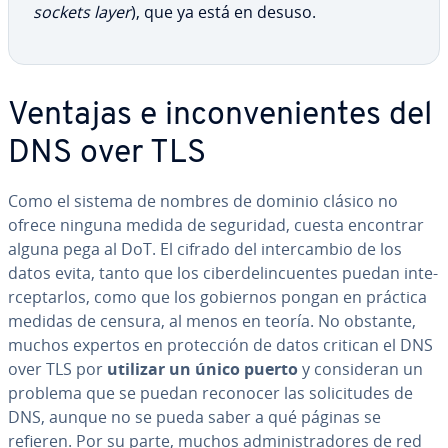
sockets layer
), que ya está en desuso.
Ventajas e in­co­n­ve­nie­n­tes del
DNS over TLS
Como el sistema de nombres de dominio clásico no
ofrece ninguna medida de seguridad, cuesta encontrar
alguna pega al DoT. El cifrado del in­te­r­ca­m­bio de los
datos evita, tanto que los ci­be­r­de­li­n­cue­n­tes puedan in­te­
r­ce­p­tar­los, como que los gobiernos pongan en práctica
medidas de censura, al menos en teoría. No obstante,
muchos expertos en pro­te­c­ción de datos critican el DNS
over TLS por
utilizar un único puerto
y co­n­si­de­ran un
problema que se puedan reconocer las so­li­ci­tu­des de
DNS, aunque no se pueda saber a qué páginas se
refieren. Por su parte, muchos ad­mi­ni­s­tra­do­res de red