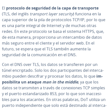
El
protocolo de seguridad de la capa de tra­n­s­po­r­te
(TLS, del inglés
transport layer security
) funciona en la
capa superior de la pila de pro­to­co­los TCP/IP, por lo que
es una parte integral de Internet y de muchas otras
redes. En este protocolo se basa el sistema HTTPS, que,
de esta manera, pro­po­r­cio­na un in­te­r­ca­m­bio de datos
más seguro entre el cliente y el servidor web. En el
futuro, se espera que el TLS también aumente la
seguridad de la co­mu­ni­ca­ción en el DNS.
Con el DNS over TLS, los datos se tra­n­s­fie­ren por un
túnel en­cri­p­ta­do. Solo los dos pa­r­ti­ci­pa­n­tes del in­te­r­ca­
m­bio pueden descifrar y procesar los datos, lo que
im­
po­si­bi­li­ta un
ataque
man in the middle
, ya que los
datos se tra­n­s­mi­ten a través de co­ne­xio­nes TCP simples
y el puerto es­ta­n­da­ri­za­do 853, por lo que son inac­ce­si­
bles para los atacantes. En otras palabras, DoT utiliza un
puerto in­de­pe­n­die­n­te que solo está destinado al in­te­r­ca­