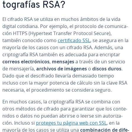
to­gra­fías RSA?
El cifrado RSA se utiliza en muchos ámbitos de la vida
digital cotidiana. Por ejemplo, el protocolo de co­mu­ni­ca­
ción HTTPS (Hypertext Transfer Protocol Secure),
también conocido como
ce­r­ti­fi­ca­do SSL
, se asegura en la
mayoría de los casos con un cifrado RSA. Además, una
cri­p­to­gra­fía RSA también es adecuada para encriptar
correos ele­c­tró­ni­cos
,
mensajes
a través de un servicio
de me­n­sa­je­ría,
archivos de imágenes
o
discos duros
.
Dado que el de­s­ci­fra­do llevaría demasiado tiempo
incluso con la mayor potencia de cálculo sin la clave RSA
necesaria, el pro­ce­di­mie­n­to se considera seguro.
En muchos casos, la cri­p­to­gra­fía RSA se combina con
otros métodos de cifrado para ga­ra­n­ti­zar que los co­n­te­
ni­dos o datos no puedan abrirse o leerse sin au­to­ri­za­
ción. Incluso si
proteges tu página web con SSL
, en la
mayoría de los casos se utiliza una
co­m­bi­na­ción de di­fe­