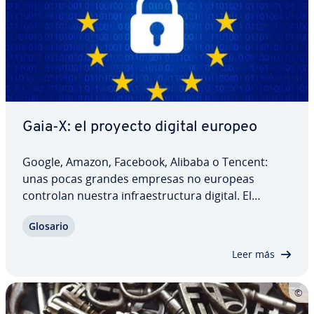
Gaia-X: el proyecto digital europeo
Google, Amazon, Facebook, Alibaba o Tencent:
unas pocas grandes empresas no europeas
controlan nuestra in­frae­s­tru­c­tu­ra digital. El
proyecto Gaia-X, lanzado por la alianza de re­pre­se­
Glosario
n­ta­n­tes de los ámbitos político, cie­n­tí­fi­co y em­pre­
sa­rial, pretende cambiar esta situación y…
Leer más