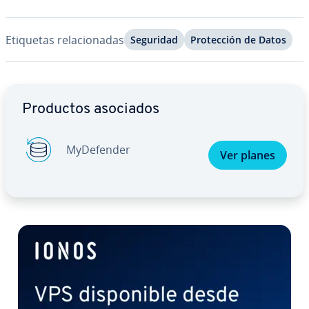
Etiquetas re­la­cio­na­das
Seguridad
Pro­te­c­ción de Datos
Ir al menú principal
Productos asociados
My­De­fe­n­der
Ver planes