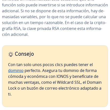
función solo puede in­ve­r­ti­r­se si se introduce in­fo­r­ma­ción
adicional. Si no se dispone de esta in­fo­r­ma­ción, hay de­
ma­sia­das variables, por lo que no se puede calcular una
solución en un tiempo razonable. En el caso de la cri­p­to­
gra­fía RSA, la clave privada RSA contiene esta in­fo­r­ma­
ción adicional.
Consejo
Con tan solo unos pocos clics puedes tener el
dominio
perfecto. Asegura tu dominio de forma
cómoda y económica con IONOS y be­ne­fí­cia­te de
muchas ventajas, como el Wildcard SSL, el Domain
Lock o un buzón de correo ele­c­tró­ni­co adaptado a
ti.