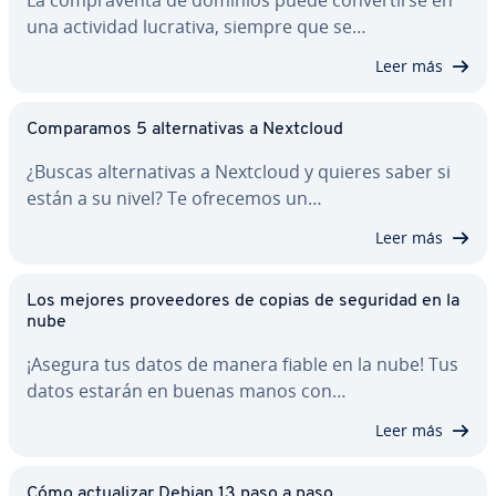
La co­m­pra­ve­n­ta de dominios puede co­n­ve­r­ti­r­se en
una actividad lucrativa, siempre que se…
Leer más
Co­m­pa­ra­mos 5 al­te­r­na­ti­vas a Nextcloud
¿Buscas al­te­r­na­ti­vas a Nextcloud y quieres saber si
están a su nivel? Te ofrecemos un…
Leer más
Los mejores pro­vee­do­res de copias de seguridad en la
nube
¡Asegura tus datos de manera fiable en la nube! Tus
datos estarán en buenas manos con…
Leer más
Cómo ac­tua­li­zar Debian 13 paso a paso