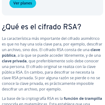
Ver planes
¿Qué es el cifrado RSA?
La ca­ra­c­te­rí­s­ti­ca más im­po­r­ta­n­te del cifrado asi­mé­tri­co
es que no hay una sola clave para, por ejemplo, descifrar
un archivo, sino dos. El cifrado RSA consta de una
clave
pública
, a la que se puede acceder li­bre­me­n­te, y de una
clave privada
, que pre­fe­ri­ble­me­n­te solo debe conocer
una persona. El cifrado original se realiza con la clave
pública RSA. En cambio, para descifrar se necesita la
clave RSA privada. Si por alguna razón se pierde o no se
conoce la clave privada, es prá­c­ti­ca­me­n­te imposible
descifrar un archivo, por ejemplo.
La base de la cri­p­to­gra­fía RSA es la
función de trampilla
conocida en ma­te­má­ti­cas. Esta establece que una