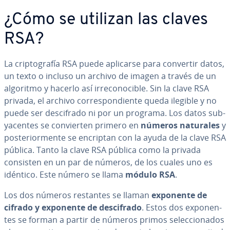
¿Cómo se utilizan las claves
RSA?
La cri­p­to­gra­fía RSA puede aplicarse para convertir datos,
un texto o incluso un archivo de imagen a través de un
algoritmo y hacerlo así irre­co­no­ci­ble. Sin la clave RSA
privada, el archivo co­rre­s­po­n­die­n­te queda ilegible y no
puede ser de­s­ci­fra­do ni por un programa. Los datos su­b­
ya­ce­n­tes se co­n­vie­r­ten primero en
números naturales
y
po­s­te­rio­r­me­n­te se encriptan con la ayuda de la clave RSA
pública. Tanto la clave RSA pública como la privada
consisten en un par de números, de los cuales uno es
idéntico. Este número se llama
módulo RSA
.
Los dos números restantes se llaman
exponente de
cifrado y exponente de de­s­ci­fra­do
. Estos dos ex­po­ne­n­
tes se forman a partir de números primos se­le­c­cio­na­dos