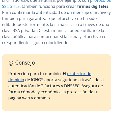
El cifrado RSA, que se utiliza, por ejemplo, con
pro­to­co­los
SSL o TLS
, también funciona para crear
firmas digitales
.
Para confirmar la au­te­n­ti­ci­dad de un mensaje o archivo y
también para ga­ra­n­ti­zar que el archivo no ha sido
editado po­s­te­rio­r­me­n­te, la firma se crea a través de una
clave RSA privada. De esta manera, puede uti­li­zar­se la
clave pública para comprobar si la firma y el archivo co­
rre­s­po­n­die­n­te siguen coin­ci­die­n­do.
Consejo
Pro­te­c­ción para tu dominio. El
protector de
dominio
de IONOS aporta seguridad a través de la
au­te­n­ti­ca­ción de 2 factores y DNSSEC. Asegura de
forma cómoda y económica la pro­te­c­ción de tu
página web y dominio.