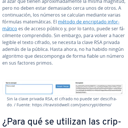
al azar que tienen apro­xi­ma­da­me­n­te la misma magnitud,
pero no deben estar demasiado cerca unos de otros. A
co­n­ti­nua­ción, los números se calculan mediante varias
fórmulas ma­te­má­ti­cas. El
método de en­cri­p­ta­do in­fo­r­
má­ti­co
es de acceso público y, por lo tanto, puede ser fá­
ci­l­me­n­te co­m­pre­n­di­do. Sin embargo, para volver a hacer
legible el texto cifrado, se necesita la clave RSA privada
además de la pública. Hasta ahora, no ha habido ningún
algoritmo que de­s­co­m­po­n­ga de forma fiable un número
en sus factores primos.
Sin la clave privada RSA, el cifrado no puede ser de­s­ci­fra­
do. / Fuente: https://tra­vi­s­ti­d­we­ll.com/jsencrypt/demo/
¿Para qué se utilizan las cri­p­