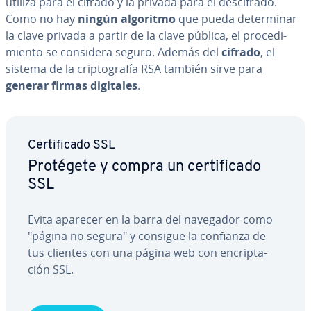
utiliza para el cifrado y la privada para el de­s­ci­fra­do.
Como no hay
ningún algoritmo
que pueda de­te­r­mi­nar
la clave privada a partir de la clave pública, el pro­ce­di­
mie­n­to se considera seguro. Además del
cifrado
, el
sistema de la cri­p­to­gra­fía RSA también sirve para
generar
firmas digitales
.
Ce­r­ti­fi­ca­do SSL
Protégete y compra un ce­r­ti­fi­ca­do
SSL
Evita aparecer en la barra del navegador como
"página no segura" y consigue la confianza de
tus clientes con una página web con en­cri­p­ta­
ción SSL.