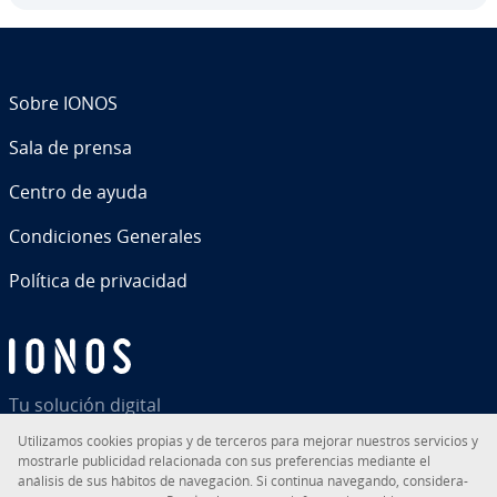
Sobre IONOS
Sala de prensa
Centro de ayuda
Co­n­di­cio­nes Generales
Política de pri­va­ci­dad
Tu solución digital
Uti­li­za­mos cookies propias y de terceros para mejorar nuestros servicios y
mostrarle pu­bli­ci­dad re­la­cio­na­da con sus pre­fe­re­n­cias mediante el
análisis de sus hábitos de na­ve­ga­ción. Si continua navegando, co­n­si­de­ra­