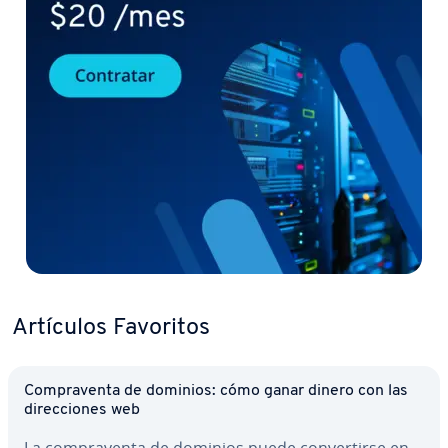
Artículos Favoritos
Co­m­pra­ve­n­ta de dominios: cómo ganar dinero con las
di­re­c­cio­nes web