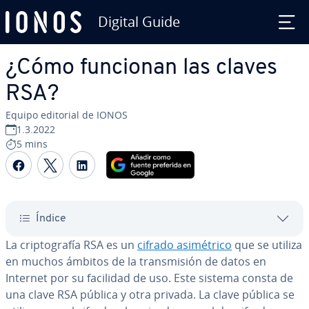
Digital Guide
Saltar al contenido principal
¿Cómo funcionan las claves
RSA?
Equipo editorial de IONOS
1.3.2022
5 mins
Compartir Facebook
Compartir Twitter
Compartir LinkedIn
Índice
La cri­p­to­gra­fía RSA es un
cifrado asi­mé­tri­co
que se utiliza
en muchos ámbitos de la tra­n­s­mi­sión de datos en
Internet por su facilidad de uso. Este sistema consta de
una clave RSA pública y otra privada. La clave pública se