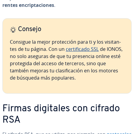
re­n­tes en­cri­p­ta­cio­nes
.
Consejo
Consigue la mejor pro­te­c­ción para ti y los vi­si­ta­n­
tes de tu página. Con un
ce­r­ti­fi­ca­do SSL
de IONOS,
no solo aseguras de que tu presencia online esté
protegida del acceso de terceros, sino que
también mejoras tu cla­si­fi­ca­ción en los motores
de búsqueda más populares.
Firmas digitales con cifrado
RSA