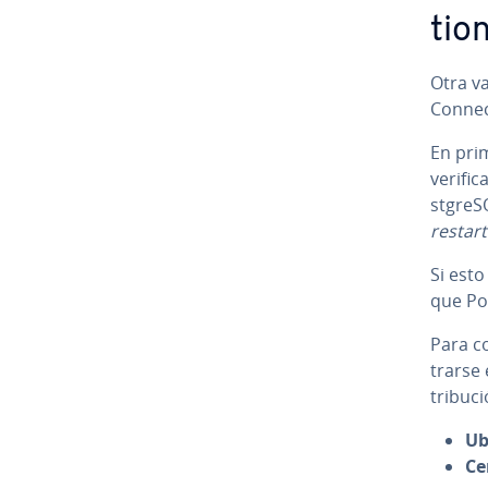
tio
Otra va
Co­n­ne­
En pri
verifica
s­t­gre­
restart 
Si est
que Po­
Para co
trar­se 
tri­bu­
Ub
Ce