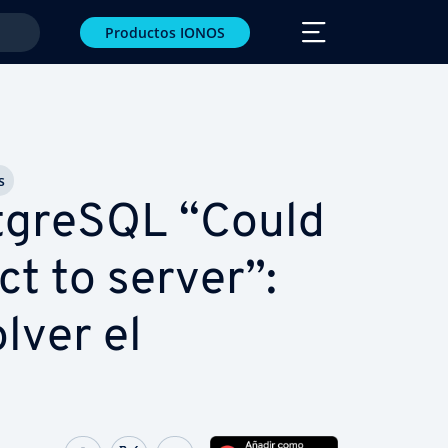
Productos IONOS
s
t­gre­S­QL “Could
t to server”:
lver el