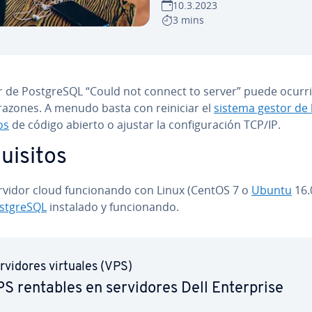
10.3.2023
3 mins
r de Po­s­t­gre­S­QL “Could not connect to server” puede ocurr
 razones. A menudo basta con reiniciar el
sistema gestor de
os
de código abierto o ajustar la co­n­fi­gu­ra­ción TCP/IP.
ui­si­tos
rvidor cloud fu­n­cio­na­n­do con Linux (CentOS 7 o
Ubuntu
16.
s­t­gre­S­QL
instalado y fu­n­cio­na­n­do.
­r­vi­do­res virtuales (VPS)
S rentables en se­r­vi­do­res Dell En­te­r­pri­se