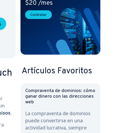
s
Artículos Favoritos
uch
Co­m­pra­ve­n­ta de dominios: cómo
ganar dinero con las di­re­c­cio­nes
or
web
Sin
isos
.
La co­m­pra­ve­n­ta de dominios
puede co­n­ve­r­ti­r­se en una
ra
actividad lucrativa, siempre