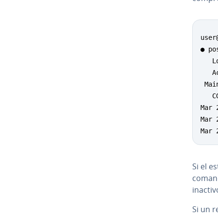
user
● po
   L
   A
 Mai
   C
Mar 
Mar 
Mar 
Si el e
coma
inactiv
Si un r