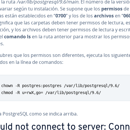
 la ruta
/var/lib/po­s­t­gre­s­ql/9.6/main
. El número de la versió
ariar según tu in­s­ta­la­ción. Se supone que los
permisos
de 
s están es­ta­ble­ci­dos en “
0700
” y los de los
archivos
en “
06
gnifica que las carpetas deben tener permisos de lectura, e
ción, y los archivos deben tener permisos de lectura y escri
 el
comando ls
en la ruta anterior para mostrar los permiso
s.
ubres que los permisos son di­fe­re­n­tes, ejecuta los si­guie­n­t
os en la línea de comandos:
 chown -R postgres:postgres /var/lib/postgresql/9.6/

 chmod -R u=rwX,go= /var/lib/postgresql/9.6/
a Po­s­t­gre­S­QL como se indica arriba.
uld not connect to server: Co­n­n