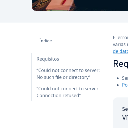
El erro
Índice
varias
de dat
Re­qui­si­tos
Re­q
“Could not connect to server:
No such file or directory”
Se
Po­
“Could not connect to server:
Co­n­ne­c­tion refused”
Se
VP