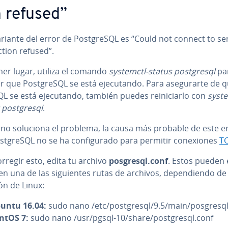
n refused”
riante del error de Po­s­t­gre­S­QL es “Could not connect to se
c­tion refused”.
mer lugar, utiliza el comando
systemctl-status po­s­t­gre­s­ql
pa
r que Po­s­t­gre­S­QL se está eje­cu­ta­n­do. Para ase­gu­rar­te de 
S­QL se está eje­cu­ta­n­do, también puedes re­ini­ciar­lo con
syste
po­s­t­gre­s­ql
.
o no soluciona el problema, la causa más probable de este e
s­t­gre­S­QL no se ha co­n­fi­gu­ra­do para permitir co­ne­xio­nes
TC
rregir esto, edita tu archivo
posgresql.conf
. Estos pueden e
en una de las si­guie­n­tes rutas de archivos, de­pe­n­die­n­do de 
ción de Linux:
untu 16.04:
sudo nano /etc/po­s­t­gre­s­ql/9.5/main/posgresq
ntOS 7:
sudo nano /usr/pgsql-10/share/po­s­t­gre­s­ql.conf