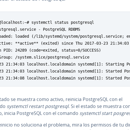
@localhost:~# systemctl status postgresql

stgresql.service - PostgreSQL RDBMS

oaded: loaded (/lib/systemd/system/postgresql.service; en
ctive: **active** (exited) since Thu 2017-03-23 21:34:03 
n PID: 24289 (code=exited, status=0/SUCCESS)

Group: /system.slice/postgresql.service

23 21:34:03 localhost.localdomain systemd[1]: Starting Po
23 21:34:03 localhost.localdomain systemd[1]: Started Pos
23 21:34:08 localhost.localdomain systemd[1]: Started Po
stado se muestra como activo, reinicia Po­s­t­gre­S­QL con el
ndo
systemctl restart po­s­t­gre­s­ql
. Si el estado se muestra c
o, inicia Po­s­t­gre­S­QL con el comando
systemctl start posgre
einicio no soluciona el problema, mira los permisos de tu di­re