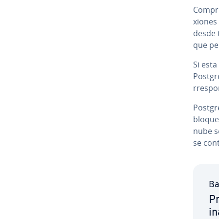
Compr
xio­nes
desde to
que per
Si esta
Po­s­t­
rre­s­po
Po­s­t­
bloquea
nube se
se con
Ba
Pr
in