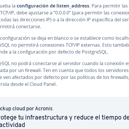
ueba la
co­n­fi­gu­ra­ción de
listen_address
. Para permitir las
 TCP/IP, debe ajustarse a “0.0.0.0” (para permitir las co­ne­xio
das las di­re­c­cio­nes IP) o a la dirección IP es­pe­cí­fi­ca del se
mitirá co­ne­c­tar­se.
 co­n­fi­gu­ra­ción se deja en blanco o se establece como localh
gre­S­QL no permitirá co­ne­xio­nes TCP/IP externas. Esto tambié
­n­de a la co­n­fi­gu­ra­ción por defecto de Po­s­t­gre­S­QL.
gre­S­QL no podrá co­ne­c­tar­se al servidor cuando la conexión e
da por un firewall. Ten en cuenta que todos los se­r­vi­do­res
 ven afectados por defecto por las políticas de los firewalls
trola desde el Cloud Panel.
ckup cloud por Acronis
otege tu in­frae­s­tru­c­tu­ra y reduce el tiempo d
ac­ti­vi­dad