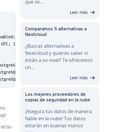
que se…
Leer más
Copy
Co­m­pa­ra­mos 5 al­te­r­na­ti­vas a
Nextcloud
abled; vendor preset: enabled)

UTC; 14s ago

¿Buscas al­te­r­na­ti­vas a
Nextcloud y quieres saber si
están a su nivel? Te ofrecemos
stgreSQL RDBMS...

un…
tgreSQL RDBMS.

Leer más
stgreSQL RDBMS.
Los mejores pro­vee­do­res de
copias de seguridad en la nube
omo
¡Asegura tus datos de manera
sql
.
fiable en la nube! Tus datos
estarán en buenas manos
­c­to­