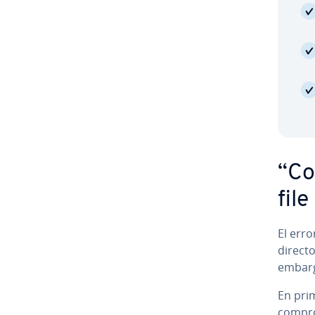
“Co
file
El erro
director
embargo
En pri
comprob