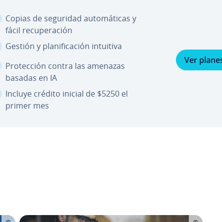
Copias de seguridad au­to­má­ti­cas y
fácil re­cu­pe­ra­ción
Gestión y pla­ni­fi­ca­ción intuitiva
Ver plane
Pro­te­c­ción contra las amenazas
basadas en IA
Incluye crédito inicial de $5250 el
primer mes
nú principal