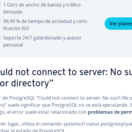
1 Gb/s de ancho de banda y tráfico
ilimitado
99,99 % de tiempo de actividad y ce­r­ti­
Ver plane
fi­ca­ción ISO
Soporte 24/7 ga­la­r­do­na­do y asesor
personal
uld not connect to server: No s
 or directory”
r de Po­s­t­gre­S­QL “Could not connect to server: No such file 
y” suele si­g­ni­fi­car que Po­s­t­gre­S­QL no se está eje­cu­ta­n­do. 
, el error suele estar re­la­cio­na­do con
problemas de perm
mer lugar, utiliza el comando
systemctl status po­s­t­gre­s­ql
pa
ar el estado de Po­s­t­gre­S­QL: