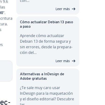
con…
n 9.6
las
Leer más
00
”.
scritura
Cómo ac­tua­li­zar Debian 13 paso
tura.
a paso
s
Aprende cómo ac­tua­li­zar
Debian 13 de forma segura y
es
sin errores, desde la pre­pa­ra­
ción del…
Leer más
Copy
Al­te­r­na­ti­vas a InDesign de
Adobe gratuitas
¿Te sale muy caro usar
InDesign para la ma­que­ta­ción
y el diseño editorial? Descubre
e­c­
las…