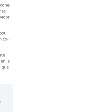
 co­ne­
­nes
rvidor
ost,
n co­
sté
 en la
, que
e