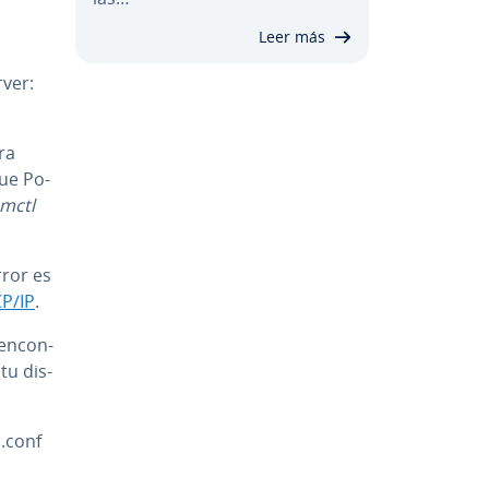
Leer más
rver:
ra
que Po­
mctl
rror es
P/IP
.
n­co­n­
tu di­s­
l.conf