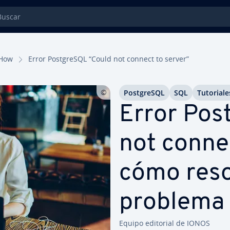
car
How
Error Po­s­t­gre­S­QL “Could not connect to server”
Po­s­t­gre­S­QL
SQL
Tu­to­ria­le
Error Po­s­
not connec
cómo reso
problema
Equipo editorial de IONOS