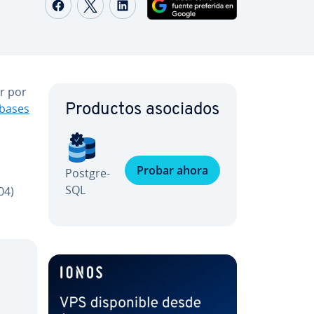
Compartir Facebook
Compartir Twitter
Compartir LinkedIn
ir por
 bases
Productos asociados
Probar ahora
Po­s­t­gre­
S­QL
04)