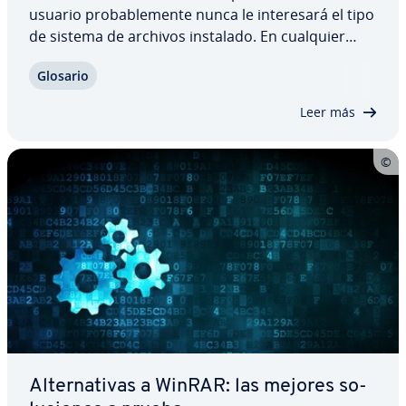
usuario pro­ba­ble­me­n­te nunca le in­te­re­sa­rá el tipo
de sistema de archivos instalado. En cualquier
caso, merece la pena pro­fu­n­di­zar un poco en el
Glosario
tema, ya que varios factores pueden depender
mucho del sistema de archivos que se utilice,…
Leer más
Al­te­r­na­ti­vas a WinRAR: las mejores so­