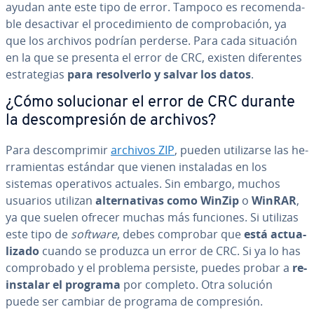
ayudan ante este tipo de error. Tampoco es re­co­me­n­da­
ble des­ac­ti­var el pro­ce­di­mie­n­to de co­m­pro­ba­ción, ya
que los archivos podrían perderse. Para cada situación
en la que se presenta el error de CRC, existen di­fe­re­n­tes
es­tra­te­gias
para re­so­l­ve­r­lo y salvar los datos
.
¿Cómo so­lu­cio­nar el error de CRC durante
la de­s­co­m­pre­sión de archivos?
Para de­s­co­m­pri­mir
archivos ZIP
, pueden uti­li­zar­se las he­
rra­mie­n­tas estándar que vienen in­s­ta­la­das en los
sistemas ope­ra­ti­vos actuales. Sin embargo, muchos
usuarios utilizan
al­te­r­na­ti­vas como
WinZip
o
WinRAR
,
ya que suelen ofrecer muchas más funciones. Si utilizas
este tipo de
software
, debes comprobar que
está ac­tua­
li­za­do
cuando se produzca un error de CRC. Si ya lo has
co­m­pro­ba­do y el problema persiste, puedes probar a
re­
in­s­ta­lar el programa
por completo. Otra solución
puede ser cambiar de programa de co­m­pre­sión.