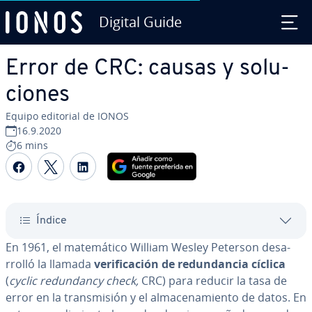
Digital Guide
Saltar al contenido principal
Error de CRC: causas y so­lu­
cio­nes
Equipo editorial de IONOS
16.9.2020
6 mins
Compartir Facebook
Compartir Twitter
Compartir LinkedIn
Índice
En 1961, el ma­te­má­ti­co William Wesley Peterson de­sa­
rro­lló la llamada
ve­ri­fi­ca­ción de re­du­n­da­n­cia cíclica
(
cyclic re­du­n­da­n­cy check,
CRC) para reducir la tasa de
error en la tra­n­s­mi­sión y el al­ma­ce­na­mie­n­to de datos. En