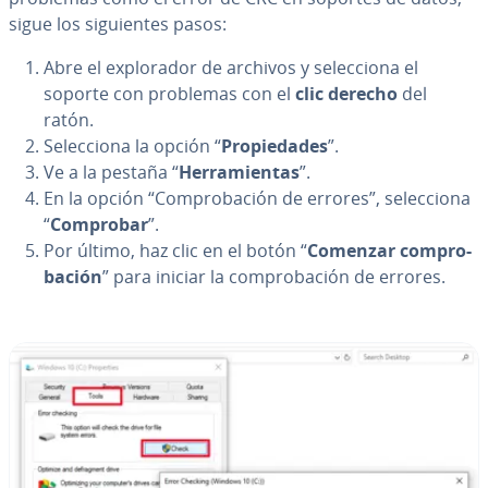
sigue los si­guie­n­tes pasos:
Abre el ex­plo­ra­dor de archivos y se­le­c­cio­na el
soporte con problemas con el
clic derecho
del
ratón.
Se­le­c­cio­na la opción “
Pro­pie­da­des
”.
Ve a la pestaña “
He­rra­mie­n­tas
”.
En la opción “Co­m­pro­ba­ción de errores”, se­le­c­cio­na
“
Comprobar
”.
Por último, haz clic en el botón “
Comenzar co­m­pro­
ba­ción
” para iniciar la co­m­pro­ba­ción de errores.