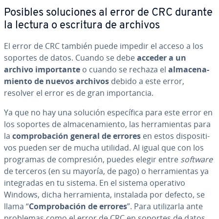
Posibles so­lu­cio­nes al error de CRC durante
la lectura o escritura de archivos
El error de CRC también puede impedir el acceso a los
soportes de datos. Cuando se debe
acceder a un
archivo im­po­r­ta­n­te
o cuando se rechaza el
al­ma­ce­na­
mie­n­to de nuevos archivos
debido a este error,
resolver el error es de gran im­po­r­ta­n­cia.
Ya que no hay una solución es­pe­cí­fi­ca para este error en
los soportes de al­ma­ce­na­mie­n­to, las he­rra­mie­n­tas para
la
co­m­pro­ba­ción general de errores
en estos di­s­po­si­ti­
vos pueden ser de mucha utilidad. Al igual que con los
programas de co­m­pre­sión, puedes elegir entre
software
de terceros (en su mayoría, de pago) o he­rra­mie­n­tas ya
in­te­gra­das en tu sistema. En el sistema operativo
Windows, dicha he­rra­mie­n­ta, instalada por defecto, se
llama “
Co­m­pro­ba­ción de errores
”. Para uti­li­zar­la ante
problemas como el error de CRC en soportes de datos,