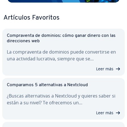
Artículos Favoritos
Co­m­pra­ve­n­ta de dominios: cómo ganar dinero con las
di­re­c­cio­nes web
La co­m­pra­ve­n­ta de dominios puede co­n­ve­r­ti­r­se en
una actividad lucrativa, siempre que se…
Leer más
Co­m­pa­ra­mos 5 al­te­r­na­ti­vas a Nextcloud
¿Buscas al­te­r­na­ti­vas a Nextcloud y quieres saber si
están a su nivel? Te ofrecemos un…
Leer más