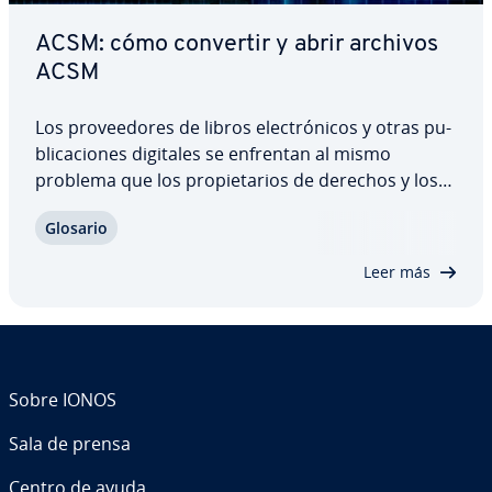
ACSM: cómo convertir y abrir archivos
ACSM
Los pro­vee­do­res de libros ele­c­tró­ni­cos y otras pu­
bli­ca­cio­nes digitales se enfrentan al mismo
problema que los pro­pie­ta­rios de derechos y los
creadores de películas, música y software: estas
Glosario
obras, como contenido di­gi­ta­li­za­do, son muy
fáciles de re­pro­du­cir y di­s­tri­buir. Por este…
Leer más
Sobre IONOS
Sala de prensa
Centro de ayuda