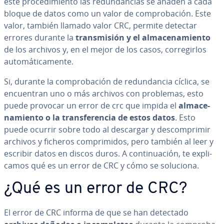
este pro­ce­di­mie­n­to las re­du­n­da­n­cias se añaden a cada
bloque de datos como un valor de co­m­pro­ba­ción. Este
valor, también llamado valor CRC, permite detectar
errores durante la
tra­n­s­mi­sión y el al­ma­ce­na­mie­n­to
de los archivos y, en el mejor de los casos, co­rre­gi­r­los
au­to­má­ti­ca­me­n­te.
Si, durante la co­m­pro­ba­ción de re­du­n­da­n­cia cíclica, se
en­cue­n­tran uno o más archivos con problemas, esto
puede provocar un error de crc que impida el
al­ma­ce­
na­mie­n­to o la tra­n­s­fe­re­n­cia de estos datos
. Esto
puede ocurrir sobre todo al descargar y de­s­co­m­pri­mir
archivos y ficheros co­m­pri­mi­dos, pero también al leer y
escribir datos en discos duros. A co­n­ti­nua­ción, te ex­pli­
ca­mos qué es un error de CRC y cómo se soluciona.
¿Qué es un error de CRC?
El error de CRC informa de que se han detectado