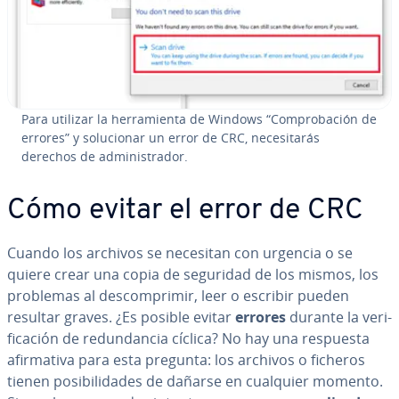
Para utilizar la he­rra­mie­n­ta de Windows “Co­m­pro­ba­ción de
errores” y so­lu­cio­nar un error de CRC, ne­ce­si­ta­rás
derechos de ad­mi­ni­s­tra­dor.
Cómo evitar el error de CRC
Cuando los archivos se necesitan con urgencia o se
quiere crear una copia de seguridad de los mismos, los
problemas al de­s­co­m­pri­mir, leer o escribir pueden
resultar graves. ¿Es posible evitar
errores
durante la ve­ri­
fi­ca­ción de re­du­n­da­n­cia cíclica? No hay una respuesta
afi­r­ma­ti­va para esta pregunta: los archivos o ficheros
tienen po­si­bi­li­da­des de dañarse en cualquier momento.