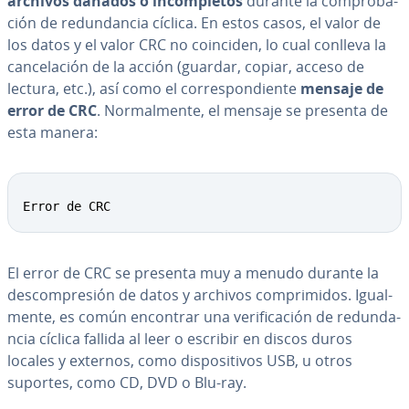
archivos dañados o in­co­m­ple­tos
durante la co­m­pro­ba­
ción de re­du­n­da­n­cia cíclica. En estos casos, el valor de
los datos y el valor CRC no coinciden, lo cual conlleva la
ca­n­ce­la­ción de la acción (guardar, copiar, acceso de
lectura, etc.), así como el co­rre­s­po­n­die­n­te
mensaje de
error de CRC
. No­r­ma­l­me­n­te, el mensaje se presenta de
esta manera:
Error de CRC
El error de CRC se presenta muy a menudo durante la
de­s­co­m­pre­sión de datos y archivos co­m­pri­mi­dos. Igua­l­
me­n­te, es común encontrar una ve­ri­fi­ca­ción de re­du­n­da­
n­cia cíclica fallida al leer o escribir en discos duros
locales y externos, como di­s­po­si­ti­vos USB, u otros
suportes, como CD, DVD o Blu-ray.