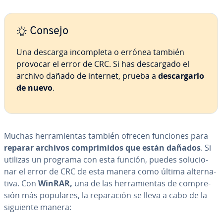
Consejo
Una descarga in­co­m­ple­ta o errónea también
provocar el error de CRC. Si has de­s­ca­r­ga­do el
archivo dañado de internet, prueba a
de­s­ca­r­gar­lo
de nuevo
.
Muchas he­rra­mie­n­tas también ofrecen funciones para
reparar archivos co­m­pri­mi­dos que están dañados
. Si
utilizas un programa con esta función, puedes so­lu­cio­
nar el error de CRC de esta manera como última al­te­r­na­
ti­va. Con
WinRAR,
una de las he­rra­mie­n­tas de co­m­pre­
sión más populares, la re­pa­ra­ción se lleva a cabo de la
siguiente manera: