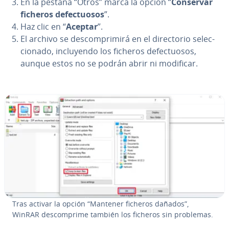
En la pestaña “Otros” marca la opción “
Conservar
ficheros de­fe­c­tuo­sos
”.
Haz clic en “
Aceptar
”.
El archivo se de­s­co­m­pri­mi­rá en el di­re­c­to­rio se­le­c­
cio­na­do, in­clu­ye­n­do los ficheros de­fe­c­tuo­sos,
aunque estos no se podrán abrir ni modificar.
Tras activar la opción “Mantener ficheros dañados”,
WinRAR de­s­co­m­pri­me también los ficheros sin problemas.