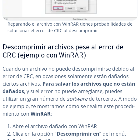
Reparando el archivo con WinRAR tienes pro­ba­bi­li­da­des de
so­lu­cio­nar el error de CRC al de­s­co­m­pri­mir.
De­s­co­m­pri­mir archivos pese al error de
CRC (ejemplo con WinRAR)
Cuando un archivo no puede de­s­co­m­pri­mi­r­se debido al
error de CRC, en ocasiones solamente están dañados
ciertos archivos.
Para salvar los archivos que no están
dañados
, y si el error no puede arre­glar­se, puedes
utilizar un gran número de
software
de terceros. A modo
de ejemplo, te mostramos cómo se realiza este pro­ce­di­
mie­n­to con
WinRAR
:
Abre el archivo dañado con WinRAR
Clica en la opción “
De­s­co­m­pri­mir en
” del menú.