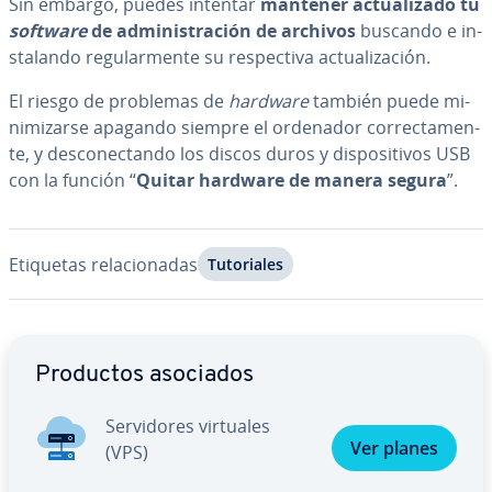
Sin embargo, puedes intentar
mantener ac­tua­li­za­do tu
software
de ad­mi­ni­s­tra­ción de archivos
buscando e in­
s­ta­la­n­do re­gu­la­r­me­n­te su re­s­pe­c­ti­va ac­tua­li­za­ción.
El riesgo de problemas de
hardware
también puede mi­
ni­mi­zar­se apagando siempre el ordenador co­rre­c­ta­me­n­
te, y de­s­co­ne­c­ta­n­do los discos duros y di­s­po­si­ti­vos USB
con la función “
Quitar hardware de manera segura
”.
Etiquetas re­la­cio­na­das
Tu­to­ria­les
Ir al menú principal
Productos asociados
Se­r­vi­do­res virtuales
Ver planes
(VPS)