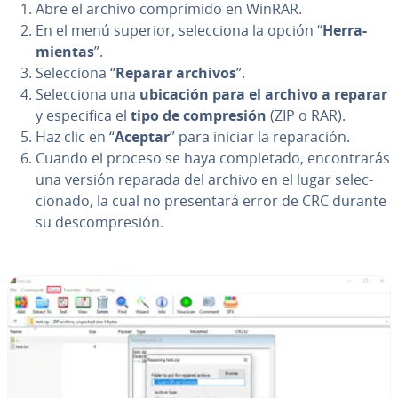
Abre el archivo co­m­pri­mi­do en WinRAR.
En el menú superior, se­le­c­cio­na la opción “
He­rra­
mie­n­tas
”.
Se­le­c­cio­na “
Reparar archivos
”.
Se­le­c­cio­na una
ubicación para el archivo a reparar
y es­pe­ci­fi­ca el
tipo de co­m­pre­sión
(ZIP o RAR).
Haz clic en “
Aceptar
” para iniciar la re­pa­ra­ción.
Cuando el proceso se haya co­m­ple­ta­do, en­co­n­tra­rás
una versión reparada del archivo en el lugar se­le­c­
cio­na­do, la cual no pre­se­n­ta­rá error de CRC durante
su de­s­co­m­pre­sión.