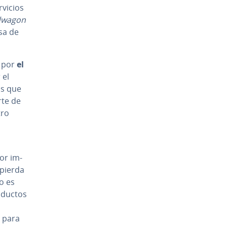
rvicios
dwagon
asa de
r por
el
 el
vos que
rte de
tro
yor im­
 pierda
o es
roductos
s para