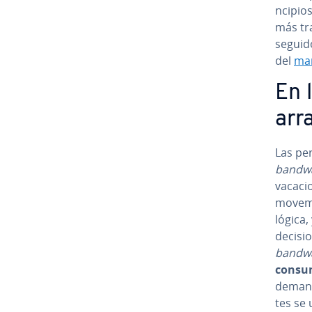
n­ci­pi
más tra
seguido
del
mar
En 
arr
Las pe
bandw
va­ca­
movemos
lógica,
de­ci­s
bandwa
consu
demand
tes se 