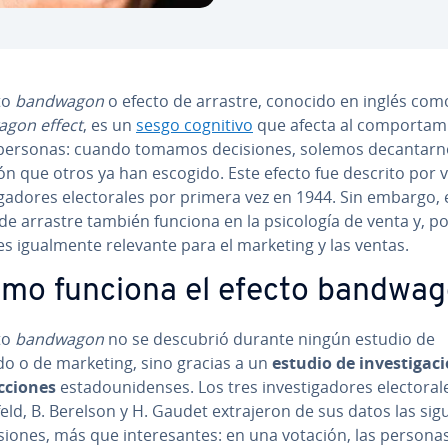
to
bandwagon
o efecto de arrastre, conocido en inglés com
gon effect
, es un
sesgo cognitivo
que afecta al co­m­po­r­ta­mi
personas: cuando tomamos de­ci­sio­nes, solemos de­ca­n­tar­
ón que otros ya han escogido. Este efecto fue descrito por 
ti­ga­do­res ele­c­to­ra­les por primera vez en 1944. Sin embargo, 
de arrastre también funciona en la psi­co­lo­gía de venta y, po
es igua­l­me­n­te relevante para el marketing y las ventas.
mo funciona el efecto bandwa
to
bandwagon
no se descubrió durante ningún estudio de
o o de marketing, sino gracias a un
estudio de in­ve­s­ti­ga­
­c­cio­nes
es­ta­dou­ni­de­n­ses. Los tres in­ve­s­ti­ga­do­res ele­c­to­ra­l
s­fe­ld, B. Berelson y H. Gaudet ex­tra­je­ron de sus datos las si­gu
u­sio­nes, más que in­te­re­sa­n­tes: en una votación, las persona