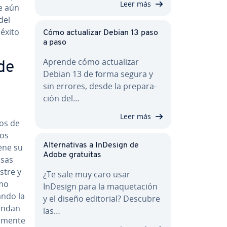
Leer más
e aún
del
 éxito
Cómo ac­tua­li­zar Debian 13 paso
a paso
Aprende cómo ac­tua­li­zar
 de
Debian 13 de forma segura y
sin errores, desde la pre­pa­ra­
ción del…
Leer más
nos de
nos
Al­te­r­na­ti­vas a InDesign de
iene su
Adobe gratuitas
osas
astre y
¿Te sale muy caro usar
omo
InDesign para la ma­que­ta­ción
ando la
y el diseño editorial? Descubre
­da­n­
las…
me­n­te