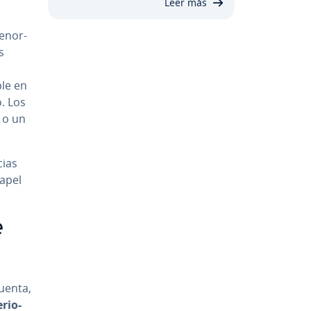
Leer más
 eno­r­
s
ble en
o. Los
o o un
cias
papel
e
uenta,
­rio­