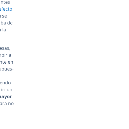
n­tes
efecto
r­se
eba de
 la
esas,
mbir a
n­te en
­pue­s­
niendo
r­cu­n­
 mayor
ara no