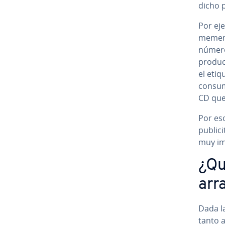
dicho 
Por ej
me­me­n
números
product
el eti­
co­n­su
CD que 
Por es
pu­bli­
muy im­p
¿Qu
arr
Dada la
tanto 