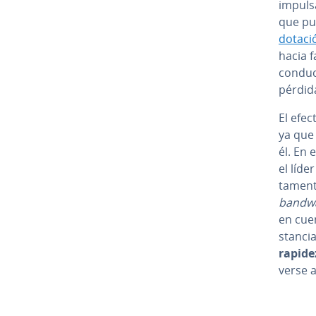
impulsa
que pue
dotaci
hacia 
co­n­du
pérdid
El efec
ya que 
él. En e
el líde
ta­me­n
bandwa
en cuen
s­ta­n­
rapidez
verse a
Ir al me