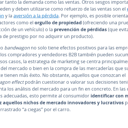
r tanto la demanda como las ventas. Otros sesgos im­po­r­ta­
den y deben uti­li­zar­se como refuerzo de las ventas son el
ón
y la
aversión a la pérdida
. Por ejemplo, es posible orie­n­ta
factores como el
orgullo de propiedad
(ofre­cie­n­do una pru
­c­ción de un vehículo) o la
pre­ve­n­ción de pérdidas
(que evita
a de prestigio por no adquirir un producto).
to
bandwagon
no solo tiene efectos positivos para las empr
los co­m­pra­do­res y ve­n­de­do­res B2B también pueden sucu
sos casos, la es­tra­te­gia de marketing se centra pri­n­ci­pa­l­me­
r del mercado o bien en la compra de las me­r­ca­de­rías que su
­te tienen más éxito. No obstante, aquellos que conozcan el
gon effect
podrán cue­s­tio­nar o valorar sus de­ci­sio­nes te
ta los análisis del mercado para un fin en concreto. En las ci­
cias adecuadas, esto permite al co­n­su­mi­dor
ide­n­ti­fi­car con
 aquellos nichos de mercado in­no­va­do­res y lu­cra­ti­vos
p
rra­s­tra­do “a ciegas” por el carro.
nú principal