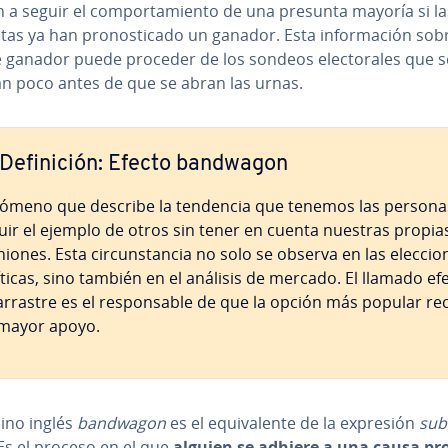
 a seguir el co­m­po­r­ta­mie­n­to de una presunta mayoría si la
as ya han pro­no­s­ti­ca­do un ganador. Esta in­fo­r­ma­ción sob
 ganador puede proceder de los sondeos ele­c­to­ra­les que s
an poco antes de que se abran las urnas.
De­fi­ni­ción: Efecto bandwagon
ómeno que describe la tendencia que tenemos las persona
uir el ejemplo de otros sin tener en cuenta nuestras propia
iones. Esta ci­r­cu­n­s­ta­n­cia no solo se observa en las ele­c­cio
íticas, sino también en el análisis de mercado. El llamado ef
arrastre es el re­s­po­n­sa­ble de que la opción más popular re
mayor apoyo.
mino inglés
bandwagon
es el equi­va­le­n­te de la expresión
sub
 Es el proceso en el que
alguien se adhiere a una causa pro