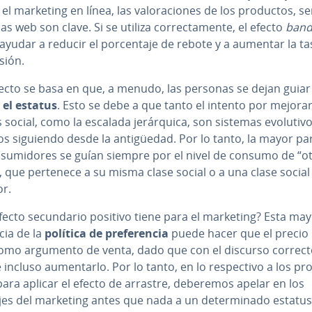
el marketing en línea, las va­lo­ra­cio­nes de los productos, se
as web son clave. Si se utiliza co­rre­c­ta­me­n­te, el efecto
ban
yudar a reducir el po­r­ce­n­ta­je de rebote y a aumentar la t
­sión.
fecto se basa en que, a menudo, las personas se dejan guia
 el estatus
. Esto se debe a que tanto el intento por mejorar
 social, como la escalada je­rá­r­qui­ca, son sistemas evo­lu­ti­
s siguiendo desde la an­ti­güe­dad. Por lo tanto, la mayor pa
n­su­mi­do­res se guían siempre por el nivel de consumo de “o
 que pertenece a su misma clase social o a una clase social
or.
ecto se­cu­n­da­rio positivo tiene para el marketing? Esta ma
n­cia de la
política de pre­fe­re­n­cia
puede hacer que el precio
omo argumento de venta, dado que con el discurso correct
 incluso au­me­n­tar­lo. Por lo tanto, en lo re­s­pe­c­ti­vo a los p
ara aplicar el efecto de arrastre, deberemos apelar en los
s del marketing antes que nada a un de­te­r­mi­na­do estatu