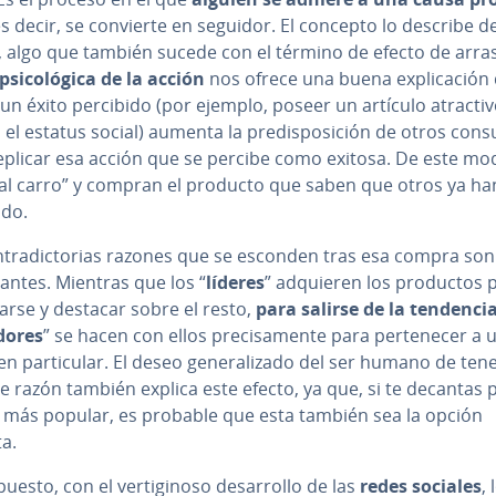
es decir, se convierte en seguidor. El concepto lo describe 
, algo que también sucede con el término de efecto de arras
psi­co­ló­gi­ca de la acción
nos ofrece una buena ex­pli­ca­ción
un éxito percibido (por ejemplo, poseer un artículo atracti
el estatus social) aumenta la pre­di­s­po­si­ción de otros co­n­s
replicar esa acción que se percibe como exitosa. De este mo
al carro” y compran el producto que saben que otros ya ha
ido.
n­tra­di­c­to­rias razones que se esconden tras esa compra so
­sa­n­tes. Mientras que los “
líderes
” adquieren los productos p
­ciar­se y destacar sobre el resto,
para salirse de la tendenci
do­res
” se hacen con ellos pre­ci­sa­me­n­te para pe­r­te­ne­cer a 
n pa­r­ti­cu­lar. El deseo ge­ne­ra­li­za­do del ser humano de ten
 razón también explica este efecto, ya que, si te decantas p
 más popular, es probable que esta también sea la opción
a.
esto, con el ve­r­ti­gi­no­so de­sa­rro­llo de las
redes sociales
, 