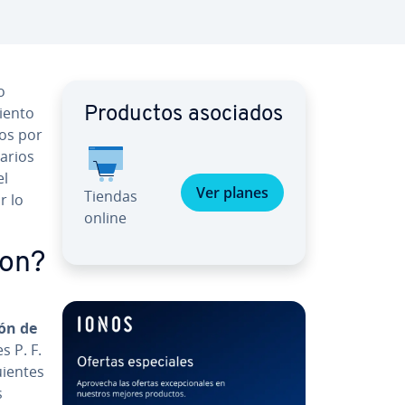
o
e­n­to
Productos asociados
nos por
varios
el
Ver planes
Tiendas
r lo
online
gon?
ción de
es P. F.
ie­n­tes
s