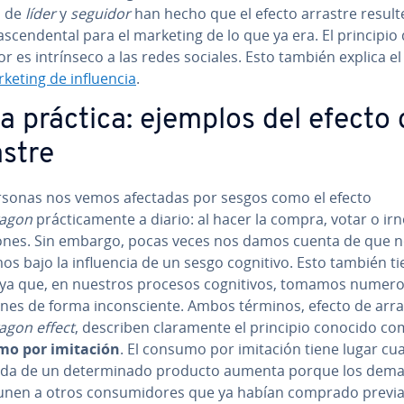
os de
líder
y
seguidor
han hecho que el efecto arrastre result
­s­ce­n­de­n­tal para el marketing de lo que ya era. El principio 
r es in­trí­n­se­co a las redes sociales. Esto también explica el
keting de in­flue­n­cia
.
la práctica: ejemplos del efecto
astre
rsonas nos vemos afectadas por sesgos como el efecto
agon
prá­c­ti­ca­me­n­te a diario: al hacer la compra, votar o ir
cio­nes. Sin embargo, pocas veces nos damos cuenta de que 
 bajo la in­flue­n­cia de un sesgo cognitivo. Esto también t
 ya que, en nuestros procesos co­g­ni­ti­vos, tomamos numer
io­nes de forma in­co­n­s­cie­n­te. Ambos términos, efecto de arr
gon effect
, describen cla­ra­me­n­te el principio conocido c
mo por imitación
. El consumo por imitación tiene lugar cu
a de un de­te­r­mi­na­do producto aumenta porque los de­ma­n
unen a otros co­n­su­mi­do­res que ya habían comprado pre­via­