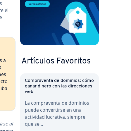
s
re el
e
s a
Artículos Favoritos
s
­nes
ecto
Co­m­pra­ve­n­ta de dominios: cómo
ganar dinero con las di­re­c­cio­nes
ciba
web
La co­m­pra­ve­n­ta de dominios
puede co­n­ve­r­ti­r­se en una
actividad lucrativa, siempre
irse al
que se…
­me­te­