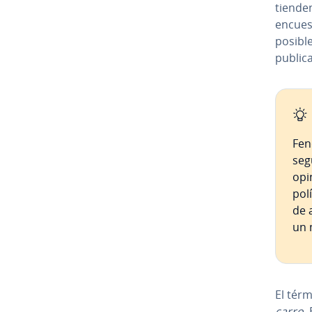
tienden
encuest
posible
public
Fen
seg
opin
pol
de 
un 
El tér
carro
.