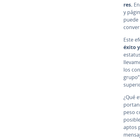
res.
En 
y págin
puede a
co­n­ve­r
Este e
éxito y
estatus
llevamo
los co­
grupo”,
superi
¿Qué ef
po­r­ta­
peso c
posible
aptos p
mensaje