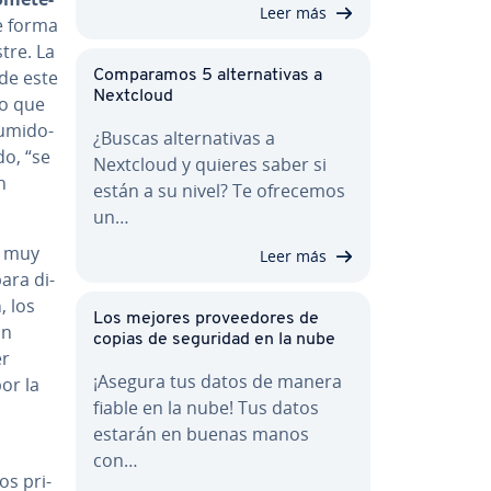
Leer más
de forma
tre. La
 de este
Co­m­pa­ra­mos 5 al­te­r­na­ti­vas a
Nextcloud
vo que
u­mi­do­
¿Buscas al­te­r­na­ti­vas a
do, “se
Nextcloud y quieres saber si
n
están a su nivel? Te ofrecemos
un…
n muy
Leer más
ara di­
a
, los
Los mejores pro­vee­do­res de
un
copias de seguridad en la nube
er
¡Asegura tus datos de manera
or la
fiable en la nube! Tus datos
estarán en buenas manos
con…
los pri­