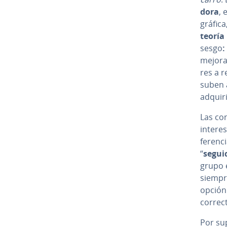
do­ra
, 
gráfica
teoría 
sesgo
:
mejora 
res a 
suben 
adquir
Las co­
in­te­re
fe­re­n
“
se­gui­
grupo e
siempre
opción
correct
Por supu