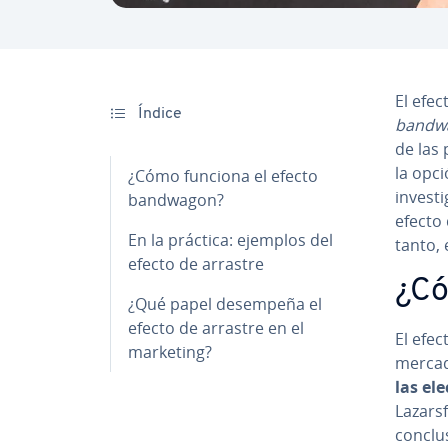
El efec
Índice
bandwa
de las 
la opci
¿Cómo funciona el efecto
in­ve­s­
bandwagon?
efecto 
En la práctica: ejemplos del
tanto, 
efecto de arrastre
¿Có
¿Qué papel desempeña el
efecto de arrastre en el
El efec
marketing?
mercad
las
ele
La­za­r­
co­n­cl