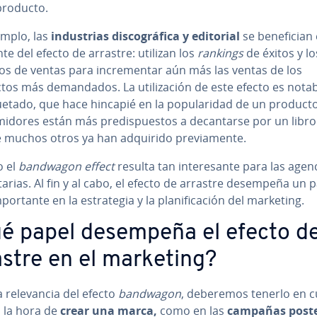
producto.
emplo, las
in­du­s­trias di­s­co­grá­fi­ca y editorial
se be­ne­fi­cian
­te del efecto de arrastre: utilizan los
rankings
de éxitos y lo
 de ventas para in­cre­me­n­tar aún más las ventas de los
os más de­ma­n­da­dos. La uti­li­za­ción de este efecto es nota
que­ta­do, que hace hincapié en la po­pu­la­ri­dad de un product
­mi­do­res están más pre­di­s­pue­s­tos a de­ca­n­tar­se por un libr
muchos otros ya han adquirido pre­via­me­n­te.
o el
bandwagon effect
resulta tan in­te­re­sa­n­te para las agen
ci­ta­rias. Al fin y al cabo, el efecto de arrastre desempeña un 
o­r­ta­n­te en la es­tra­te­gia y la pla­ni­fi­ca­ción del marketing.
é papel desempeña el efecto d
astre en el marketing?
 re­le­va­n­cia del efecto
bandwagon
, deberemos tenerlo en c
a la hora de
crear una marca,
como en las
campañas po­s­te