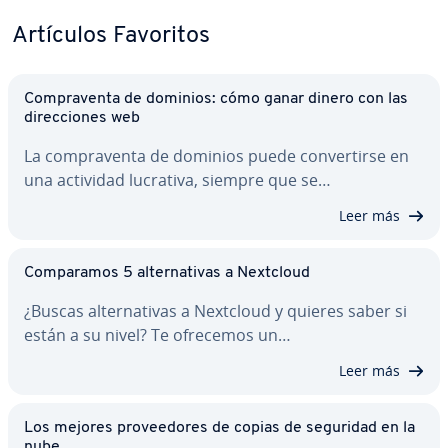
Artículos Favoritos
Co­m­pra­ve­n­ta de dominios: cómo ganar dinero con las
di­re­c­cio­nes web
La co­m­pra­ve­n­ta de dominios puede co­n­ve­r­ti­r­se en
una actividad lucrativa, siempre que se…
Leer más
Co­m­pa­ra­mos 5 al­te­r­na­ti­vas a Nextcloud
¿Buscas al­te­r­na­ti­vas a Nextcloud y quieres saber si
están a su nivel? Te ofrecemos un…
Leer más
Los mejores pro­vee­do­res de copias de seguridad en la
nube