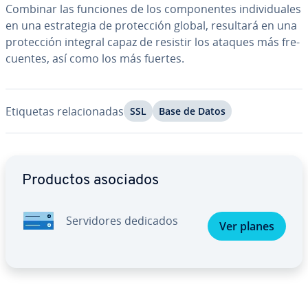
Combinar las funciones de los co­m­po­ne­n­tes in­di­vi­dua­les
en una es­tra­te­gia de pro­te­c­ción global, resultará en una
pro­te­c­ción integral capaz de resistir los ataques más fre­
cue­n­tes, así como los más fuertes.
Etiquetas re­la­cio­na­das
SSL
Base de Datos
Ir al menú principal
Productos asociados
Se­r­vi­do­res dedicados
Ver planes