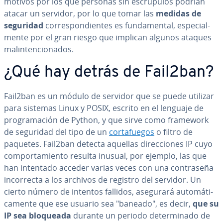
motivos por los que personas sin es­crú­pu­los podrían
atacar un servidor, por lo que tomar las
medidas de
seguridad
co­rre­s­po­n­die­n­tes es fu­n­da­me­n­tal, es­pe­cia­l­
me­n­te por el gran riesgo que implican algunos ataques
ma­li­n­te­n­cio­na­dos.
¿Qué hay detrás de Fail2ban?
Fail2ban es un módulo de servidor que se puede utilizar
para sistemas Linux y POSIX, escrito en el lenguaje de
pro­gra­ma­ción de Python, y que sirve como framework
de seguridad del tipo de un
co­r­ta­fue­gos
o filtro de
paquetes. Fail2ban detecta aquellas di­re­c­cio­nes IP cuyo
co­m­po­r­ta­mie­n­to resulta inusual, por ejemplo, las que
han intentado acceder varias veces con una co­n­tra­se­ña
in­co­rre­c­ta a los archivos de registro del servidor. Un
cierto número de intentos fallidos, asegurará au­to­má­ti­
ca­me­n­te que ese usuario sea "baneado", es decir,
que su
IP sea bloqueada
durante un periodo de­te­r­mi­na­do de