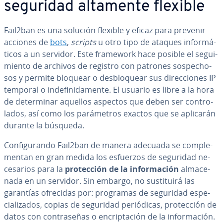
seguridad altamente flexible
Fail2ban es una solución flexible y eficaz para prevenir
acciones de
bots
,
scripts
u otro tipo de ataques in­fo­r­má­
ti­cos a un servidor. Este framework hace posible el se­gui­
mie­n­to de archivos de registro con patrones so­s­pe­cho­
sos y permite bloquear o de­s­blo­quear sus di­re­c­cio­nes IP
temporal o in­de­fi­ni­da­me­n­te. El usuario es libre a la hora
de de­te­r­mi­nar aquellos aspectos que deben ser co­n­tro­
la­dos, así como los pa­rá­me­tros exactos que se aplicarán
durante la búsqueda.
Co­n­fi­gu­ra­n­do Fail2ban de manera adecuada se co­m­ple­
me­n­tan en gran medida los esfuerzos de seguridad ne­
ce­sa­rios para la
pro­te­c­ción de la in­fo­r­ma­ción
al­ma­ce­
na­da en un servidor. Sin embargo, no su­s­ti­tui­rá las
garantías ofrecidas por: programas de seguridad es­pe­
cia­li­za­dos, copias de seguridad pe­rió­di­cas, pro­te­c­ción de
datos con co­n­tra­se­ñas o en­cri­p­ta­ción de la in­fo­r­ma­ción.