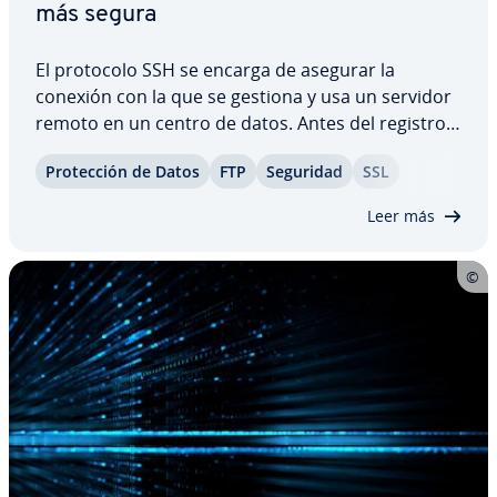
más segura
El protocolo SSH se encarga de asegurar la
conexión con la que se gestiona y usa un servidor
remoto en un centro de datos. Antes del registro
en el servidor se ha de seguir un proceso de au­te­
Pro­te­c­ción de Datos
FTP
Seguridad
SSL
n­ti­ca­ción que ge­ne­ra­l­me­n­te usa la forma estándar
de usuario y co­n­tra­se­ña. Sin embargo,…
Leer más