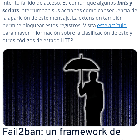
intento fallido de acceso. Es común que algunos
bots
y
scripts
in­te­rru­m­pan sus acciones como co­n­se­cue­n­cia de
la aparición de este mensaje. La extensión también
permite bloquear estos registros. Visita
este artículo
para mayor in­fo­r­ma­ción sobre la cla­si­fi­ca­ción de este y
otros códigos de estado HTTP.
Fail2ban: un framework de