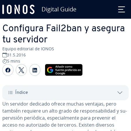
Digital Guide
Saltar al contenido principal
Configura Fail2ban y asegura
tu servidor
Equipo editorial de IONOS
31.5.2016
5 mins
Compartir Facebook
Compartir Twitter
Compartir LinkedIn
Índice
Un servidor dedicado ofrece muchas ventajas, pero
también requiere un alto grado de re­s­po­n­sa­bi­li­dad y su­
pe­r­vi­sión periódica, es­pe­cia­l­me­n­te para prevenir el
acceso no au­to­ri­za­do de terceros. Existen diversos