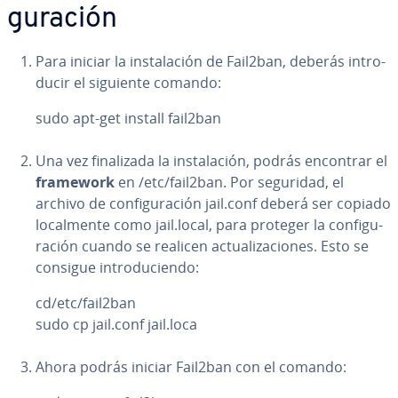
gu­ra­ción
Para iniciar la in­s­ta­la­ción de Fail2ban, deberás in­tro­
du­cir el siguiente comando:
sudo apt-get install fail2ban
Una vez fi­na­li­za­da la in­s­ta­la­ción, podrás encontrar el
framework
en /etc/fail2ban. Por seguridad, el
archivo de co­n­fi­gu­ra­ción jail.conf deberá ser copiado
lo­ca­l­me­n­te como jail.local, para proteger la co­n­fi­gu­
ra­ción cuando se realicen ac­tua­li­za­cio­nes. Esto se
consigue in­tro­du­cie­n­do:
cd/etc/fail2ban
sudo cp jail.conf jail.loca
Ahora podrás iniciar Fail2ban con el comando: