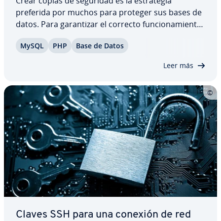
Crear copias de seguridad es la es­tra­te­gia
preferida por muchos para proteger sus bases de
datos. Para ga­ra­n­ti­zar el correcto fu­n­cio­na­mie­n­to
de estas, puede ser necesario el uso de hardware
MySQL
PHP
Base de Datos
adicional, así como de di­s­po­si­ti­vos que pro­po­r­cio­
nen una in­frae­s­tru­c­tu­ra adecuada. ¿Cómo…
Leer más
Claves SSH para una conexión de red