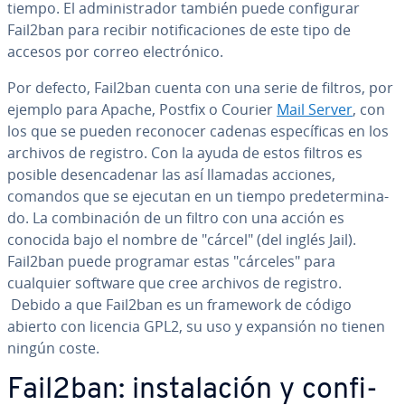
tiempo. El ad­mi­ni­s­tra­dor también puede co­n­fi­gu­rar
Fail2ban para recibir no­ti­fi­ca­cio­nes de este tipo de
accesos por correo ele­c­tró­ni­co.
Por defecto, Fail2ban cuenta con una serie de filtros, por
ejemplo para Apache, Postfix o Courier
Mail Server
, con
los que se pueden reconocer cadenas es­pe­cí­fi­cas en los
archivos de registro. Con la ayuda de estos filtros es
posible des­en­ca­de­nar las así llamadas acciones,
comandos que se ejecutan en un tiempo pre­de­te­r­mi­na­
do. La co­m­bi­na­ción de un filtro con una acción es
conocida bajo el nombre de "cárcel" (del inglés Jail).
Fail2ban puede programar estas "cárceles" para
cualquier software que cree archivos de registro.
Debido a que Fail2ban es un framework de código
abierto con licencia GPL2, su uso y expansión no tienen
ningún coste.
Fail2ban: in­s­ta­la­ción y co­n­fi­