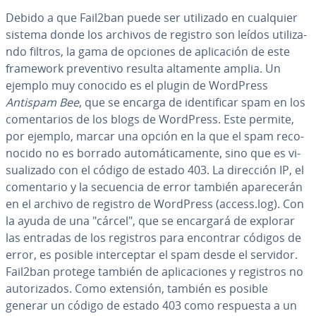
Debido a que Fail2ban puede ser utilizado en cualquier
sistema donde los archivos de registro son leídos uti­li­za­
n­do filtros, la gama de opciones de apli­ca­ción de este
framework pre­ve­n­ti­vo resulta altamente amplia. Un
ejemplo muy conocido es el plugin de WordPress
Antispam Bee
, que se encarga de ide­n­ti­fi­car spam en los
co­me­n­ta­rios de los blogs de WordPress. Este permite,
por ejemplo, marcar una opción en la que el spam re­co­
no­ci­do no es borrado au­to­má­ti­ca­me­n­te, sino que es vi­
sua­li­za­do con el código de estado 403. La dirección IP, el
co­me­n­ta­rio y la secuencia de error también apa­re­ce­rán
en el archivo de registro de WordPress (access.log). Con
la ayuda de una "cárcel", que se encargará de explorar
las entradas de los registros para encontrar códigos de
error, es posible in­te­r­ce­p­tar el spam desde el servidor.
Fail2ban protege también de apli­ca­cio­nes y registros no
au­to­ri­za­dos. Como extensión, también es posible
generar un código de estado 403 como respuesta a un