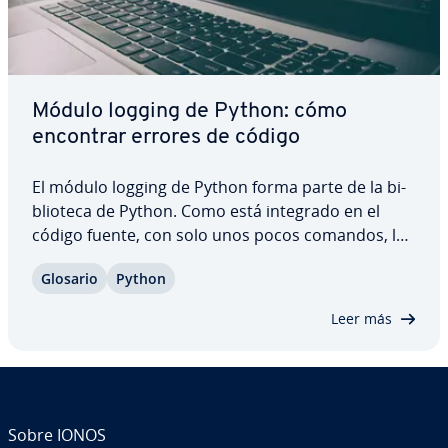
Módulo logging de Python: cómo
encontrar errores de código
El módulo logging de Python forma parte de la bi­
blio­te­ca de Python. Como está integrado en el
código fuente, con solo unos pocos comandos, los
de­sa­rro­lla­do­res pueden utilizar la función logging
Glosario
Python
to file de Python para crear un archivo de registro
y enviar notas al mismo cuando se…
Leer más
Sobre IONOS