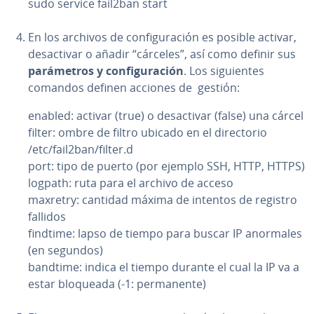
sudo service fail2ban start
En los archivos de co­n­fi­gu­ra­ción es posible activar,
des­ac­ti­var o añadir “cárceles”, así como definir sus
pa­rá­me­tros y co­n­fi­gu­ra­ción
. Los si­guie­n­tes
comandos definen acciones de gestión:
enabled: activar (true) o des­ac­ti­var (false) una cárcel
filter: ombre de filtro ubicado en el di­re­c­to­rio
/etc/fail2ban/filter.d
port: tipo de puerto (por ejemplo SSH, HTTP, HTTPS)
logpath: ruta para el archivo de acceso
maxretry: cantidad máxima de intentos de registro
fallidos
findtime: lapso de tiempo para buscar IP anormales
(en segundos)
bandtime: indica el tiempo durante el cual la IP va a
estar bloqueada (-1: pe­r­ma­ne­n­te)