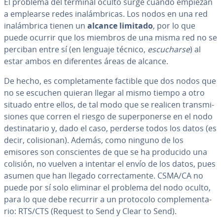
El problema del terminal oculto surge cuando empiezan
a emplearse redes in­alá­m­bri­cas. Los nodos en una red
in­alá­m­bri­ca tienen un
alcance limitado
, por lo que
puede ocurrir que los miembros de una misma red no se
perciban entre sí (en lenguaje técnico,
es­cu­char­se
) al
estar ambos en di­fe­re­n­tes áreas de alcance.
De hecho, es co­m­ple­ta­me­n­te factible que dos nodos que
no se escuchen quieran llegar al mismo tiempo a otro
situado entre ellos, de tal modo que se realicen tra­n­s­mi­
sio­nes que corren el riesgo de su­pe­r­po­ne­r­se en el nodo
de­s­ti­na­ta­rio y, dado el caso, perderse todos los datos (es
decir, co­li­sio­nan). Además, como ninguno de los
emisores son co­n­s­cie­n­tes de que se ha producido una
colisión, no vuelven a intentar el envío de los datos, pues
asumen que han llegado co­rre­c­ta­me­n­te. CSMA/CA no
puede por sí solo eliminar el problema del nodo oculto,
para lo que debe recurrir a un protocolo co­m­ple­me­n­ta­
rio: RTS/CTS (Request to Send y Clear to Send).