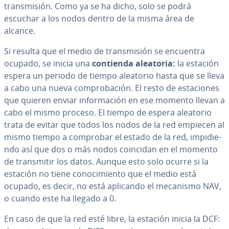
tra­n­s­mi­sión. Como ya se ha dicho, solo se podrá
escuchar a los nodos dentro de la misma área de
alcance.
Si resulta que el medio de tra­n­s­mi­sión se encuentra
ocupado, se inicia una
contienda aleatoria:
la estación
espera un periodo de tiempo aleatorio hasta que se lleva
a cabo una nueva co­m­pro­ba­ción. El resto de es­ta­cio­nes
que quieren enviar in­fo­r­ma­ción en ese momento llevan a
cabo el mismo proceso. El tiempo de espera aleatorio
trata de evitar que todos los nodos de la red empiecen al
mismo tiempo a comprobar el estado de la red, im­pi­die­
n­do así que dos o más nodos coincidan en el momento
de tra­n­s­mi­tir los datos. Aunque esto solo ocurre si la
estación no tiene co­no­ci­mie­n­to que el medio está
ocupado, es decir, no está aplicando el mecanismo NAV,
o cuando este ha llegado a 0.
En caso de que la red esté libre, la estación inicia la DCF: