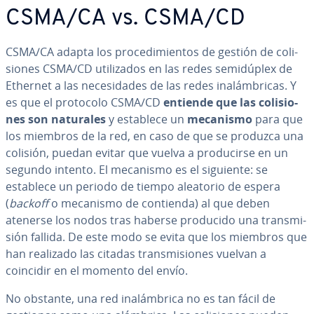
CSMA/CA vs. CSMA/CD
CSMA/CA adapta los pro­ce­di­mie­n­tos de gestión de co­li­
sio­nes CSMA/CD uti­li­za­dos en las redes se­mi­dú­plex de
Ethernet a las ne­ce­si­da­des de las redes in­alá­m­bri­cas. Y
es que el protocolo CSMA/CD
entiende que las co­li­sio­
nes son naturales
y establece un
mecanismo
para que
los miembros de la red, en caso de que se produzca una
colisión, puedan evitar que vuelva a pro­du­ci­r­se en un
segundo intento. El mecanismo es el siguiente: se
establece un periodo de tiempo aleatorio de espera
(
backoff
o mecanismo de contienda) al que deben
atenerse los nodos tras haberse producido una tra­n­s­mi­
sión fallida. De este modo se evita que los miembros que
han realizado las citadas tra­n­s­mi­sio­nes vuelvan a
coincidir en el momento del envío.
No obstante, una red in­alá­m­bri­ca no es tan fácil de