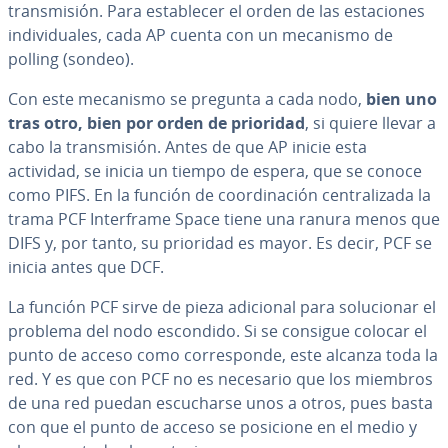
tra­n­s­mi­sión. Para es­ta­ble­cer el orden de las es­ta­cio­nes
in­di­vi­dua­les, cada AP cuenta con un mecanismo de
polling (sondeo).
Con este mecanismo se pregunta a cada nodo,
bien uno
tras otro, bien por orden de prioridad
, si quiere llevar a
cabo la tra­n­s­mi­sión. Antes de que AP inicie esta
actividad, se inicia un tiempo de espera, que se conoce
como PIFS. En la función de coor­di­na­ción ce­n­tra­li­za­da la
trama PCF In­te­r­fra­me Space tiene una ranura menos que
DIFS y, por tanto, su prioridad es mayor. Es decir, PCF se
inicia antes que DCF.
La función PCF sirve de pieza adicional para so­lu­cio­nar el
problema del nodo escondido. Si se consigue colocar el
punto de acceso como co­rre­s­po­n­de, este alcanza toda la
red. Y es que con PCF no es necesario que los miembros
de una red puedan es­cu­char­se unos a otros, pues basta
con que el punto de acceso se posicione en el medio y