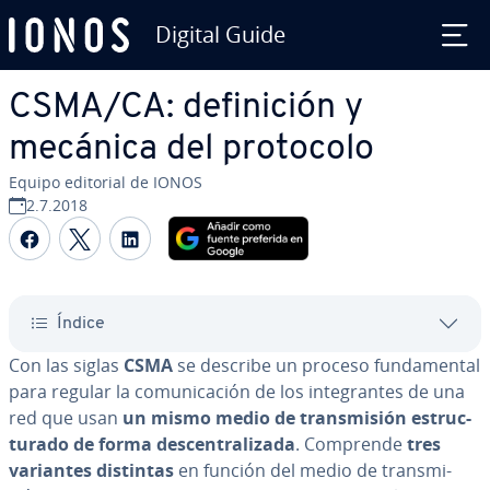
Digital Guide
Saltar al contenido principal
CSMA/CA: de­fi­ni­ción y
mecánica del protocolo
Equipo editorial de IONOS
2.7.2018
Compartir Facebook
Compartir Twitter
Compartir LinkedIn
Índice
Con las siglas
CSMA
se describe un proceso fu­n­da­me­n­tal
para regular la co­mu­ni­ca­ción de los in­te­gra­n­tes de una
red que usan
un mismo medio de tra­n­s­mi­sión es­tru­c­
tu­ra­do de forma de­s­ce­n­tra­li­za­da
. Comprende
tres
variantes distintas
en función del medio de tra­n­s­mi­