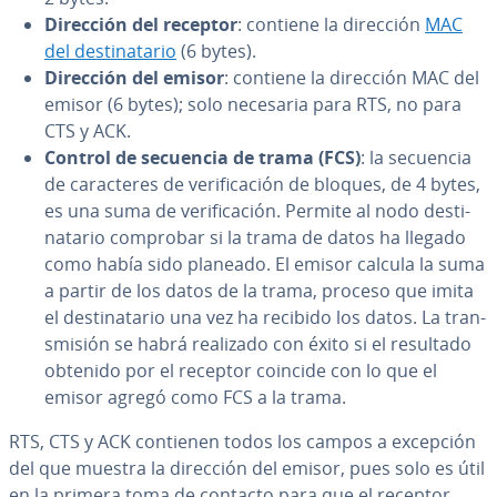
Dirección del receptor
: contiene la dirección
MAC
del de­s­ti­na­ta­rio
(6 bytes).
Dirección del emisor
: contiene la dirección MAC del
emisor (6 bytes); solo necesaria para RTS, no para
CTS y ACK.
Control de secuencia de trama (FCS)
: la secuencia
de ca­ra­c­te­res de ve­ri­fi­ca­ción de bloques, de 4 bytes,
es una suma de ve­ri­fi­ca­ción. Permite al nodo de­s­ti­
na­ta­rio comprobar si la trama de datos ha llegado
como había sido planeado. El emisor calcula la suma
a partir de los datos de la trama, proceso que imita
el de­s­ti­na­ta­rio una vez ha recibido los datos. La tra­n­
s­mi­sión se habrá realizado con éxito si el resultado
obtenido por el receptor coincide con lo que el
emisor agregó como FCS a la trama.
RTS, CTS y ACK contienen todos los campos a excepción
del que muestra la dirección del emisor, pues solo es útil
en la primera toma de contacto para que el receptor