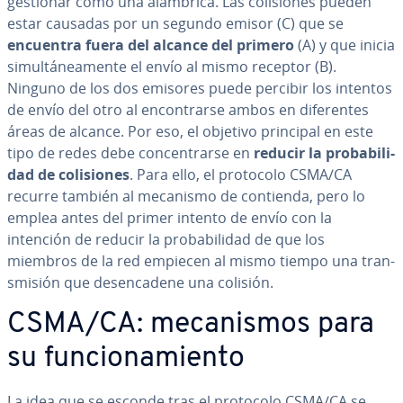
gestionar como una alámbrica. Las co­li­sio­nes pueden
estar causadas por un segundo emisor (C) que se
encuentra fuera del alcance del primero
(A) y que inicia
si­mu­l­tá­nea­me­n­te el envío al mismo receptor (B).
Ninguno de los dos emisores puede percibir los intentos
de envío del otro al en­co­n­trar­se ambos en di­fe­re­n­tes
áreas de alcance. Por eso, el objetivo principal en este
tipo de redes debe co­n­ce­n­trar­se en
reducir la pro­ba­bi­li­
dad de co­li­sio­nes
. Para ello, el protocolo CSMA/CA
recurre también al mecanismo de contienda, pero lo
emplea antes del primer intento de envío con la
intención de reducir la pro­ba­bi­li­dad de que los
miembros de la red empiecen al mismo tiempo una tra­n­
s­mi­sión que des­en­ca­de­ne una colisión.
CSMA/CA: me­ca­ni­s­mos para
su fu­n­cio­na­mie­n­to
La idea que se esconde tras el protocolo CSMA/CA se