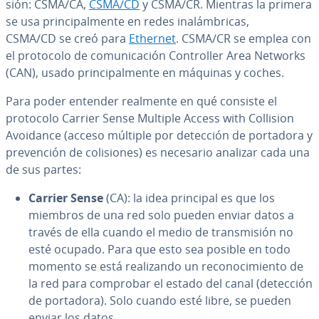
sión: CSMA/CA,
CSMA/CD
y CSMA/CR. Mientras la primera
se usa pri­n­ci­pa­l­me­n­te en redes in­alá­m­bri­cas,
CSMA/CD se creó para
Ethernet
. CSMA/CR se emplea con
el protocolo de co­mu­ni­ca­ción Co­n­tro­ller Area Networks
(CAN), usado pri­n­ci­pa­l­me­n­te en máquinas y coches.
Para poder entender realmente en qué consiste el
protocolo Carrier Sense Multiple Access with Collision
Avoidance (acceso múltiple por detección de portadora y
pre­ve­n­ción de co­li­sio­nes) es necesario analizar cada una
de sus partes:
Carrier Sense
(CA): la idea principal es que los
miembros de una red solo pueden enviar datos a
través de ella cuando el medio de tra­n­s­mi­sión no
esté ocupado. Para que esto sea posible en todo
momento se está rea­li­za­n­do un re­co­no­ci­mie­n­to de
la red para comprobar el estado del canal (detección
de portadora). Solo cuando esté libre, se pueden
enviar los datos.