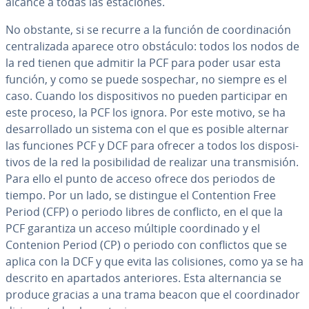
alcance a todas las es­ta­cio­nes.
No obstante, si se recurre a la función de coor­di­na­ción
ce­n­tra­li­za­da aparece otro obstáculo: todos los nodos de
la red tienen que admitir la PCF para poder usar esta
función, y como se puede sospechar, no siempre es el
caso. Cuando los di­s­po­si­ti­vos no pueden pa­r­ti­ci­par en
este proceso, la PCF los ignora. Por este motivo, se ha
de­sa­rro­lla­do un sistema con el que es posible alternar
las funciones PCF y DCF para ofrecer a todos los di­s­po­si­
ti­vos de la red la po­si­bi­li­dad de realizar una tra­n­s­mi­sión.
Para ello el punto de acceso ofrece dos periodos de
tiempo. Por un lado, se distingue el Co­n­te­n­tion Free
Period (CFP) o periodo libres de conflicto, en el que la
PCF garantiza un acceso múltiple coor­di­na­do y el
Contenion Period (CP) o periodo con co­n­fli­c­tos que se
aplica con la DCF y que evita las co­li­sio­nes, como ya se ha
descrito en apartados an­te­rio­res. Esta al­te­r­na­n­cia se
produce gracias a una trama beacon que el coor­di­na­dor