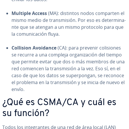
Multiple Access
(MA): distintos nodos comparten el
mismo medio de tra­n­s­mi­sión. Por eso es de­te­r­mi­na­
n­te que se atengan a un mismo protocolo para que
la co­mu­ni­ca­ción fluya.
Collision Avoidance
(CA): para prevenir co­li­sio­nes
se recurre a una compleja or­ga­ni­za­ción del tiempo
que permite evitar que dos o más miembros de una
red comiencen la tra­n­s­mi­sión a la vez. Eso sí, en el
caso de que los datos se su­pe­r­po­n­gan, se reconoce
el problema en la tra­n­s­mi­sión y se inicia de nuevo el
envío.
¿Qué es CSMA/CA y cuál es
su función?
Todos los in­te­gra­n­tes de una red de área local (LAN)