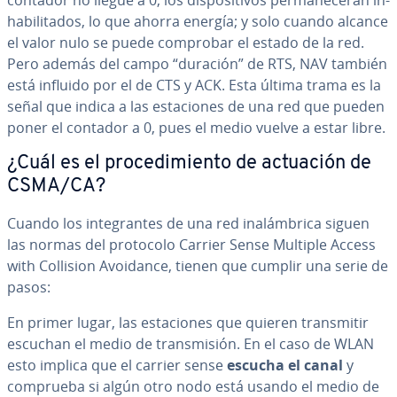
contador no llegue a 0, los di­s­po­si­ti­vos pe­r­ma­ne­ce­rán in­
ha­bi­li­ta­dos, lo que ahorra energía; y solo cuando alcance
el valor nulo se puede comprobar el estado de la red.
Pero además del campo “duración” de RTS, NAV también
está influido por el de CTS y ACK. Esta última trama es la
señal que indica a las es­ta­cio­nes de una red que pueden
poner el contador a 0, pues el medio vuelve a estar libre.
¿Cuál es el pro­ce­di­mie­n­to de actuación de
CSMA/CA?
Cuando los in­te­gra­n­tes de una red in­alá­m­bri­ca siguen
las normas del protocolo Carrier Sense Multiple Access
with Collision Avoidance, tienen que cumplir una serie de
pasos:
En primer lugar, las es­ta­cio­nes que quieren tra­n­s­mi­tir
escuchan el medio de tra­n­s­mi­sión. En el caso de WLAN
esto implica que el carrier sense
escucha el canal
y
comprueba si algún otro nodo está usando el medio de