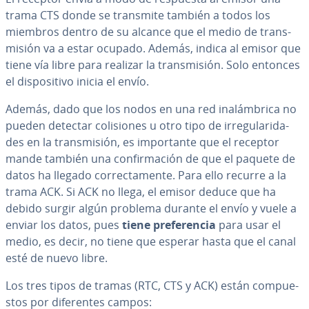
trama CTS donde se transmite también a todos los
miembros dentro de su alcance que el medio de tra­n­s­
mi­sión va a estar ocupado. Además, indica al emisor que
tiene vía libre para realizar la tra­n­s­mi­sión. Solo entonces
el di­s­po­si­ti­vo inicia el envío.
Además, dado que los nodos en una red in­alá­m­bri­ca no
pueden detectar co­li­sio­nes u otro tipo de irre­gu­la­ri­da­
des en la tra­n­s­mi­sión, es im­po­r­ta­n­te que el receptor
mande también una co­n­fi­r­ma­ción de que el paquete de
datos ha llegado co­rre­c­ta­me­n­te. Para ello recurre a la
trama ACK. Si ACK no llega, el emisor deduce que ha
debido surgir algún problema durante el envío y vuele a
enviar los datos, pues
tiene pre­fe­re­n­cia
para usar el
medio, es decir, no tiene que esperar hasta que el canal
esté de nuevo libre.
Los tres tipos de tramas (RTC, CTS y ACK) están co­m­pue­
s­tos por di­fe­re­n­tes campos: