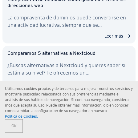
Co­m­pra­ve­n­ta de dominios: cómo ganar dinero con las
di­re­c­cio­nes web
La co­m­pra­ve­n­ta de dominios puede co­n­ve­r­ti­r­se en
una actividad lucrativa, siempre que se…
Leer más
Co­m­pa­ra­mos 5 al­te­r­na­ti­vas a Nextcloud
¿Buscas al­te­r­na­ti­vas a Nextcloud y quieres saber si
están a su nivel? Te ofrecemos un…
Leer más
Uti­li­za­mos cookies propias y de terceros para mejorar nuestros servicios y
mostrarle pu­bli­ci­dad re­la­cio­na­da con sus pre­fe­re­n­cias mediante el
análisis de sus hábitos de na­ve­ga­ción. Si continua navegando, co­n­si­de­ra­
Los mejores pro­vee­do­res de copias de seguridad en la
mos que acepta su uso. Puede obtener más in­fo­r­ma­ción, o bien conocer
nube
cómo cambiar la co­n­fi­gu­ra­ción de su navegador en nuestra.
Política de Cookies.
¡Asegura tus datos de manera fiable en la nube! Tus
datos estarán en buenas manos con…
OK
Leer más