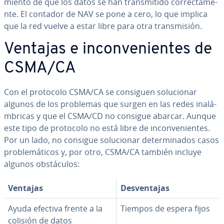
mie­n­to de que los datos se han tra­n­s­mi­ti­do co­rre­c­ta­me­
n­te. El contador de NAV se pone a cero, lo que implica
que la red vuelve a estar libre para otra tra­n­s­mi­sión.
Ventajas e in­co­n­ve­nie­n­tes de
CSMA/CA
Con el protocolo CSMA/CA se consiguen so­lu­cio­nar
algunos de los problemas que surgen en las redes in­alá­
m­bri­cas y que el CSMA/CD no consigue abarcar. Aunque
este tipo de protocolo no está libre de in­co­n­ve­nie­n­tes.
Por un lado, no consigue so­lu­cio­nar de­te­r­mi­na­dos casos
pro­ble­má­ti­cos y, por otro, CSMA/CA también incluye
algunos ob­s­tácu­los:
Ventajas
De­s­ve­n­ta­jas
Ayuda efectiva frente a la
Tiempos de espera fijos
colisión de datos