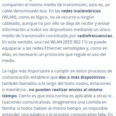
comparten el mismo medio de tra­n­s­mi­sión, esto es, un
cable de­no­mi­na­do bus. En las
redes in­alá­m­bri­cas
(WLAN), como es lógico, no se recurre a ningún
cableado, aunque no por ello se deja de recibir y enviar
in­fo­r­ma­ción a todos los di­s­po­si­ti­vos mediante un único
medio de tra­n­s­mi­sión co­n­s­ti­tui­do por
ra­dio­fre­cue­n­cias.
En este sentido, una red WLAN (IEEE 802.11) se puede
equiparar a las redes Ethernet se­mi­dú­plex y, como en
ellas, es necesario un protocolo que regule el uso del
medio.
La regla más im­po­r­ta­n­te a cumplir en estos procesos de
co­mu­ni­ca­ción establece que
dos o más di­s­po­si­ti­vos
–
también llamados a lo largo del texto nodos, es­ta­cio­nes
o miembros–
no pueden realizar envíos al mismo
tiempo
. Cierto es que esta norma es aplicable a otras si­
tua­cio­nes co­mu­ni­ca­ti­vas. Ima­gi­ne­mos una comida en
familia: si todos hablan al mismo tiempo, es imposible
entender una palabra y el proceso co­mu­ni­ca­ti­vo falla. En