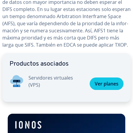
de datos con mayor im­po­r­ta­n­cia no deben esperar el
DIFS completo. En su lugar estas es­ta­cio­nes solo esperan
un tiempo de­no­mi­na­do Ar­bi­tra­tion In­te­r­fra­me Space
(AIFS), que varía de­pe­n­die­n­do de la prioridad de la in­fo­r­
ma­ción y se numera su­ce­si­va­me­n­te. Así, AIFS1 tiene la
máxima prioridad y es más corta que DIFS pero más
larga que SIFS. También en EDCA se puede aplicar TXOP.
Ir al menú principal
Productos asociados
Se­r­vi­do­res virtuales
Ver planes
(VPS)