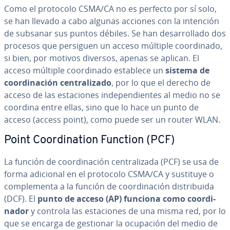
Como el protocolo CSMA/CA no es perfecto por sí solo,
se han llevado a cabo algunas acciones con la intención
de subsanar sus puntos débiles. Se han de­sa­rro­lla­do dos
procesos que persiguen un acceso múltiple coor­di­na­do,
si bien, por motivos diversos, apenas se aplican. El
acceso múltiple coor­di­na­do establece un
sistema de
coor­di­na­ción ce­n­tra­li­za­do
, por lo que el derecho de
acceso de las es­ta­cio­nes in­de­pe­n­die­n­tes al medio no se
coordina entre ellas, sino que lo hace un punto de
acceso (access point), como puede ser un router WLAN.
Point Coor­di­na­tion Function (PCF)
La función de coor­di­na­ción ce­n­tra­li­za­da (PCF) se usa de
forma adicional en el protocolo CSMA/CA y sustituye o
co­m­ple­me­n­ta a la función de coor­di­na­ción di­s­tri­bui­da
(DCF). El
punto de acceso (AP)
funciona como coor­di­
na­dor
y controla las es­ta­cio­nes de una misma red, por lo
que se encarga de gestionar la ocupación del medio de