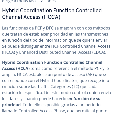
dirige a todas las es­ta­cio­nes.
Hybrid Coor­di­na­tion Function Co­n­tro­lled
Channel Access (HCCA)
Las funciones de PCF y DFC se mejoran con dos métodos
que tratan de es­ta­ble­cer prioridad en las tra­n­s­mi­sio­nes
en función del tipo de in­fo­r­ma­ción que se quiera enviar.
Se puede di­s­ti­n­guir entre HCF Co­n­tro­lled Channel Access
(HCCA) y Enhanced Di­s­tri­bu­ted Channel Access (EDCA).
Hybrid Coor­di­na­tion Function Co­n­tro­lled Channel
Access (HCCA)
toma como re­fe­re­n­cia el método PCF y lo
amplía. HCCA establece un punto de acceso (AP) que se
co­rre­s­po­n­de con el Hybrid Coor­di­na­tor, que recoge in­fo­
r­ma­ción sobre las Traffic Ca­te­go­ries (TC) que cada
estación le es­pe­ci­fi­ca. De este modo controla quién envía
los datos y cuándo puede hacerlo
en función de su
prioridad
. Todo ello es posible gracias a un periodo
llamado Co­n­tro­lled Access Phase, que permite al punto