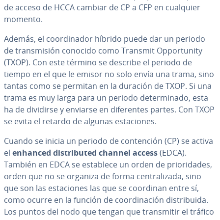
de acceso de HCCA cambiar de CP a CFP en cualquier
momento.
Además, el coor­di­na­dor híbrido puede dar un periodo
de tra­n­s­mi­sión conocido como Transmit Op­po­r­tu­ni­ty
(TXOP). Con este término se describe el periodo de
tiempo en el que le emisor no solo envía una trama, sino
tantas como se permitan en la duración de TXOP. Si una
trama es muy larga para un periodo de­te­r­mi­na­do, esta
ha de dividirse y enviarse en di­fe­re­n­tes partes. Con TXOP
se evita el retardo de algunas es­ta­cio­nes.
Cuando se inicia un periodo de co­n­te­n­ción (CP) se activa
el
enhanced di­s­tri­bu­ted channel access
(EDCA).
También en EDCA se establece un orden de prio­ri­da­des,
orden que no se organiza de forma ce­n­tra­li­za­da, sino
que son las es­ta­cio­nes las que se coordinan entre sí,
como ocurre en la función de coor­di­na­ción di­s­tri­bui­da.
Los puntos del nodo que tengan que tra­n­s­mi­tir el tráfico