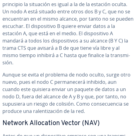
principio la situación es igual a la de la estación oculta.
Un nodo A está situado entre otros dos B y C, que no se
en­cue­n­tran en el mismo alcance, por tanto no se pueden
escuchar. El di­s­po­si­ti­vo B quiere enviar datos a la
estación A, que está en el medio. El di­s­po­si­ti­vo A
mandará a todos los di­s­po­si­ti­vos a su alcance (B Y C) la
trama CTS que avisará a B de que tiene vía libre y al
mismo tiempo inhibirá a C hasta que finalice la tra­n­s­mi­
sión.
Aunque se evita el problema de nodo oculto, surge otro
nuevo, pues el nodo C pe­r­ma­ne­ce­rá inhibido, aun
cuando este quisiera enviar un paquete de datos a un
nodo D, fuera del alcance de A y B y que, por tanto, no
supusiera un riesgo de colisión. Como co­n­se­cue­n­cia se
produce una ra­le­n­ti­za­ción de la red.
Network Allo­ca­tion Vector (NAV)