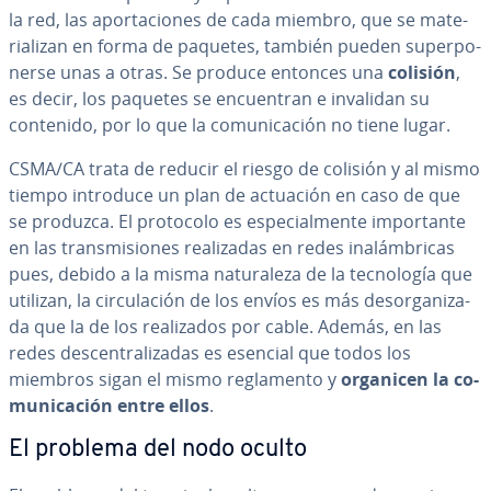
la red, las apo­r­ta­cio­nes de cada miembro, que se ma­te­
ria­li­zan en forma de paquetes, también pueden su­pe­r­po­
ne­r­se unas a otras. Se produce entonces una
colisión
,
es decir, los paquetes se en­cue­n­tran e invalidan su
contenido, por lo que la co­mu­ni­ca­ción no tiene lugar.
CSMA/CA trata de reducir el riesgo de colisión y al mismo
tiempo introduce un plan de actuación en caso de que
se produzca. El protocolo es es­pe­cia­l­me­n­te im­po­r­ta­n­te
en las tra­n­s­mi­sio­nes rea­li­za­das en redes in­alá­m­bri­cas
pues, debido a la misma na­tu­ra­le­za de la te­c­no­lo­gía que
utilizan, la ci­r­cu­la­ción de los envíos es más des­or­ga­ni­za­
da que la de los rea­li­za­dos por cable. Además, en las
redes de­s­ce­n­tra­li­za­das es esencial que todos los
miembros sigan el mismo re­gla­me­n­to y
organicen la co­
mu­ni­ca­ción entre ellos
.
El problema del nodo oculto