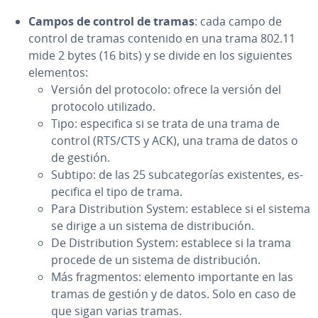
Campos de control de tramas
: cada campo de
control de tramas contenido en una trama 802.11
mide 2 bytes (16 bits) y se divide en los si­guie­n­tes
elementos:
Versión del protocolo: ofrece la versión del
protocolo utilizado.
Tipo: es­pe­ci­fi­ca si se trata de una trama de
control (RTS/CTS y ACK), una trama de datos o
de gestión.
Subtipo: de las 25 su­b­ca­te­go­rías exi­s­te­n­tes, es­
pe­ci­fi­ca el tipo de trama.
Para Di­s­tri­bu­tion System: establece si el sistema
se dirige a un sistema de di­s­tri­bu­ción.
De Di­s­tri­bu­tion System: establece si la trama
procede de un sistema de di­s­tri­bu­ción.
Más fra­g­me­n­tos: elemento im­po­r­ta­n­te en las
tramas de gestión y de datos. Solo en caso de
que sigan varias tramas.