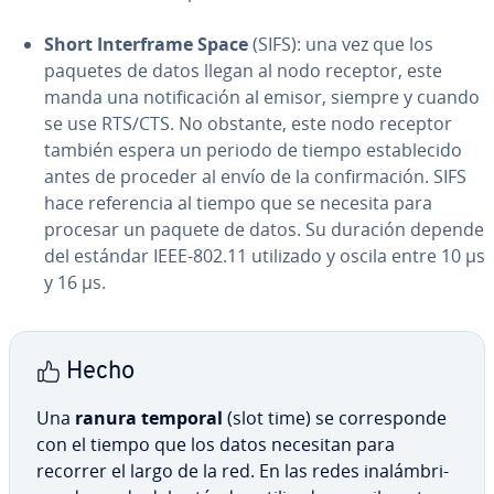
Short In­te­r­fra­me Space
(SIFS): una vez que los
paquetes de datos llegan al nodo receptor, este
manda una no­ti­fi­ca­ción al emisor, siempre y cuando
se use RTS/CTS. No obstante, este nodo receptor
también espera un periodo de tiempo es­ta­ble­ci­do
antes de proceder al envío de la co­n­fi­r­ma­ción. SIFS
hace re­fe­re­n­cia al tiempo que se necesita para
procesar un paquete de datos. Su duración depende
del estándar IEEE-802.11 utilizado y oscila entre 10 µs
y 16 µs.
Hecho
Una
ranura temporal
(slot time) se co­rre­s­po­n­de
con el tiempo que los datos necesitan para
recorrer el largo de la red. En las redes in­alá­m­bri­