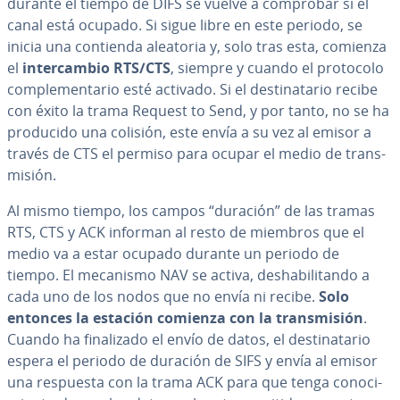
durante el tiempo de DIFS se vuelve a comprobar si el
canal está ocupado. Si sigue libre en este periodo, se
inicia una contienda aleatoria y, solo tras esta, comienza
el
in­te­r­ca­m­bio RTS/CTS
, siempre y cuando el protocolo
co­m­ple­me­n­ta­rio esté activado. Si el de­s­ti­na­ta­rio recibe
con éxito la trama Request to Send, y por tanto, no se ha
producido una colisión, este envía a su vez al emisor a
través de CTS el permiso para ocupar el medio de tra­n­s­
mi­sión.
Al mismo tiempo, los campos “duración” de las tramas
RTS, CTS y ACK informan al resto de miembros que el
medio va a estar ocupado durante un periodo de
tiempo. El mecanismo NAV se activa, des­ha­bi­li­ta­n­do a
cada uno de los nodos que no envía ni recibe.
Solo
entonces la estación comienza con la tra­n­s­mi­sión
.
Cuando ha fi­na­li­za­do el envío de datos, el de­s­ti­na­ta­rio
espera el periodo de duración de SIFS y envía al emisor
una respuesta con la trama ACK para que tenga co­no­ci­