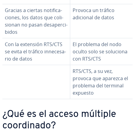
Gracias a ciertas no­ti­fi­ca­
Provoca un tráfico
cio­nes, los datos que co­li­
adicional de datos
sio­nan no pasan des­ape­r­ci­
bi­dos
Con la extensión RTS/CTS
El problema del nodo
se evita el tráfico in­ne­ce­sa­
oculto solo se soluciona
rio de datos
con RTS/CTS
RTS/CTS, a su vez,
provoca que aparezca el
problema del terminal
expuesto
¿Qué es el acceso múltiple
coor­di­na­do?