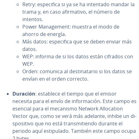
Retry: es­pe­ci­fi­ca si ya se ha intentado mandar la
trama y, en caso afi­r­ma­ti­vo, el número de
intentos.
Power Ma­na­ge­me­nt: muestra el modo de
ahorro de energía.
Más datos: es­pe­ci­fi­ca que se deben enviar más
datos.
WEP: informa de si los datos están cifrados con
WEP.
Orden: comunica al de­s­ti­na­ta­rio si los datos se
envían en el orden correcto.
Duración
: establece el tiempo que el emisor
necesita para el envío de in­fo­r­ma­ción. Este campo es
esencial para el mecanismo Network Allo­ca­tion
Vector que, como se verá más adelante, inhibe un di­
s­po­si­ti­vo que no está tra­n­s­mi­tie­n­do durante el
periodo aquí es­ti­pu­la­do. También este campo ocupa
2 bytes.