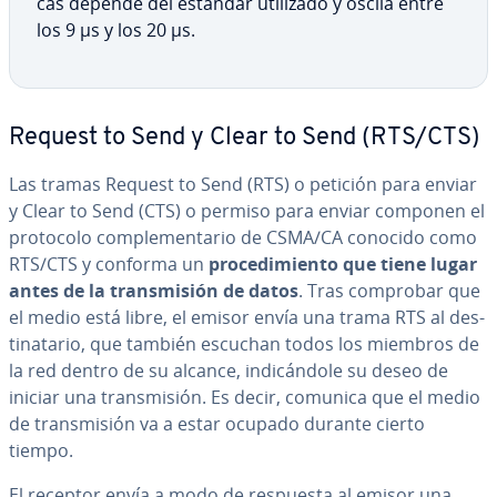
cas depende del estándar utilizado y oscila entre
los 9 µs y los 20 µs.
Request to Send y Clear to Send (RTS/CTS)
Las tramas Request to Send (RTS) o petición para enviar
y Clear to Send (CTS) o permiso para enviar componen el
protocolo co­m­ple­me­n­ta­rio de CSMA/CA conocido como
RTS/CTS y conforma un
pro­ce­di­mie­n­to que tiene lugar
antes de la tra­n­s­mi­sión de datos
. Tras comprobar que
el medio está libre, el emisor envía una trama RTS al de­s­
ti­na­ta­rio, que también escuchan todos los miembros de
la red dentro de su alcance, in­di­cá­n­do­le su deseo de
iniciar una tra­n­s­mi­sión. Es decir, comunica que el medio
de tra­n­s­mi­sión va a estar ocupado durante cierto
tiempo.
El receptor envía a modo de respuesta al emisor una