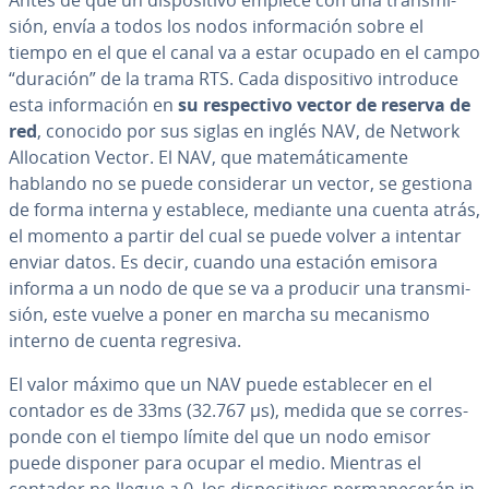
Antes de que un di­s­po­si­ti­vo empiece con una tra­n­s­mi­
sión, envía a todos los nodos in­fo­r­ma­ción sobre el
tiempo en el que el canal va a estar ocupado en el campo
“duración” de la trama RTS. Cada di­s­po­si­ti­vo introduce
esta in­fo­r­ma­ción en
su re­s­pe­c­ti­vo vector de reserva de
red
,
conocido por sus siglas en inglés NAV, de Network
Allo­ca­tion Vector. El NAV, que ma­te­má­ti­ca­me­n­te
hablando no se puede co­n­si­de­rar un vector, se gestiona
de forma interna y establece, mediante una cuenta atrás,
el momento a partir del cual se puede volver a intentar
enviar datos. Es decir, cuando una estación emisora
informa a un nodo de que se va a producir una tra­n­s­mi­
sión, este vuelve a poner en marcha su mecanismo
interno de cuenta regresiva.
El valor máximo que un NAV puede es­ta­ble­cer en el
contador es de 33ms (32.767 µs), medida que se co­rre­s­
po­n­de con el tiempo límite del que un nodo emisor
puede disponer para ocupar el medio. Mientras el