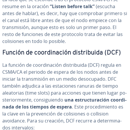
resume en la oración
“Listen before talk”
(escucha
antes de hablar), es decir, hay que comprobar primero si
el canal está libre antes de que el nodo empiece con la
tra­n­s­mi­sión, aunque esto es solo un primer paso. El
resto de funciones de este protocolo trata de evitar las
co­li­sio­nes en todo lo posible.
Función de coor­di­na­ción di­s­tri­bui­da (DCF)
La función de coor­di­na­ción di­s­tri­bui­da (DCF) regula en
CSMA/CA el periodo de espera de los nodos antes de
iniciar la tra­n­s­mi­sión en un medio des­ocu­pa­do. DFC
también adjudica a las es­ta­cio­nes ranuras de tiempo
alea­to­rias (time slots) para acciones que tienen lugar po­
s­te­rio­r­me­n­te, co­n­si­guie­n­do
una es­tru­c­tu­ra­ción coor­di­
na­da de los tiempos de espera
. Este pro­ce­di­mie­n­to es
la clave en la pre­ve­n­ción de co­li­sio­nes o collision
avoidance. Para su creación, DCF recurre a de­te­r­mi­na­
dos in­te­r­va­los: