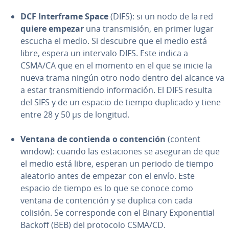
DCF In­te­r­fra­me Space
(DIFS): si un nodo de la red
quiere empezar
una tra­n­s­mi­sión, en primer lugar
escucha el medio. Si descubre que el medio está
libre, espera un intervalo DIFS. Este indica a
CSMA/CA que en el momento en el que se inicie la
nueva trama ningún otro nodo dentro del alcance va
a estar tra­n­s­mi­tie­n­do in­fo­r­ma­ción. El DIFS resulta
del SIFS y de un espacio de tiempo duplicado y tiene
entre 28 y 50 µs de longitud.
Ventana de contienda o co­n­te­n­ción
(content
window): cuando las es­ta­cio­nes se aseguran de que
el medio está libre, esperan un periodo de tiempo
aleatorio antes de empezar con el envío. Este
espacio de tiempo es lo que se conoce como
ventana de co­n­te­n­ción y se duplica con cada
colisión. Se co­rre­s­po­n­de con el Binary Ex­po­ne­n­tial
Backoff (BEB) del protocolo CSMA/CD.