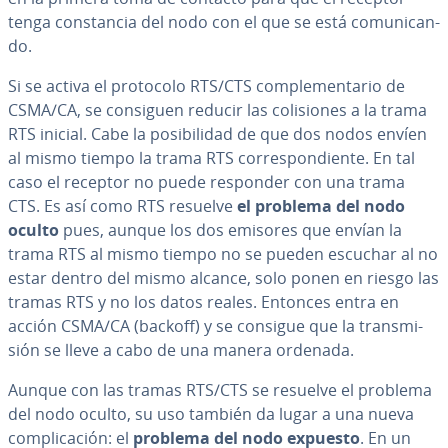
tenga co­n­s­ta­n­cia del nodo con el que se está co­mu­ni­ca­n­
do.
Si se activa el protocolo RTS/CTS co­m­ple­me­n­ta­rio de
CSMA/CA, se consiguen reducir las co­li­sio­nes a la trama
RTS inicial. Cabe la po­si­bi­li­dad de que dos nodos envíen
al mismo tiempo la trama RTS co­rre­s­po­n­die­n­te. En tal
caso el receptor no puede responder con una trama
CTS. Es así como RTS resuelve
el problema del nodo
oculto
pues, aunque los dos emisores que envían la
trama RTS al mismo tiempo no se pueden escuchar al no
estar dentro del mismo alcance, solo ponen en riesgo las
tramas RTS y no los datos reales. Entonces entra en
acción CSMA/CA (backoff) y se consigue que la tra­n­s­mi­
sión se lleve a cabo de una manera ordenada.
Aunque con las tramas RTS/CTS se resuelve el problema
del nodo oculto, su uso también da lugar a una nueva
co­m­pli­ca­ción: el
problema del nodo expuesto
. En un