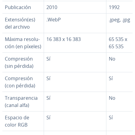
Pu­bli­ca­ción
2010
1992
Extensión(es)
.WebP
.jpeg, .jpg
del archivo
Máxima re­so­lu­
16 383 x 16 383
65 535 x
ción (en píxeles)
65 535
Co­m­pre­sión
Sí
No
(sin pérdida)
Co­m­pre­sión
Sí
Sí
(con pérdida)
Tra­n­s­pa­re­n­cia
Sí
No
(canal alfa)
Espacio de
Sí
Sí
color RGB