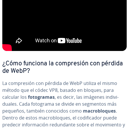
¿Cómo funciona la co­m­pre­sión con pérdida
de WebP?
La co­m­pre­sión con pérdida de WebP utiliza el mismo
método que el códec VP8, basado en bloques, para
calcular los
fo­to­gra­mas
, es decir, las imágenes in­di­vi­
dua­les. Cada fotograma se divide en segmentos más
pequeños, también conocidos como
ma­cro­blo­ques
.
Dentro de estos ma­cro­blo­ques, el co­di­fi­ca­dor puede
predecir in­fo­r­ma­ción re­du­n­da­n­te sobre el mo­vi­mie­n­to y