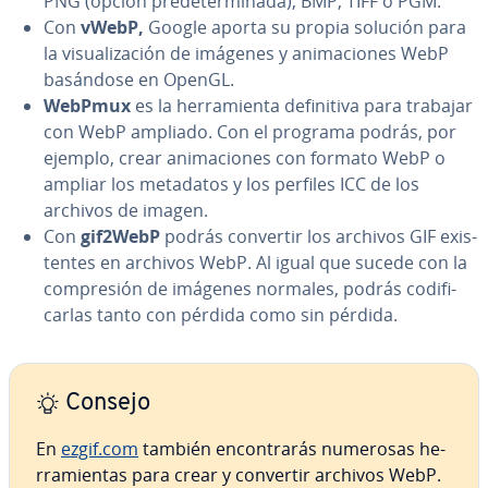
PNG (opción pre­de­te­r­mi­na­da), BMP, TIFF o PGM.
Con
vWebP,
Google aporta su propia solución para
la vi­sua­li­za­ción de imágenes y ani­ma­cio­nes WebP
basándose en OpenGL.
WebPmux
es la he­rra­mie­n­ta de­fi­ni­ti­va para trabajar
con WebP ampliado. Con el programa podrás, por
ejemplo, crear ani­ma­cio­nes con formato WebP o
ampliar los metadatos y los perfiles ICC de los
archivos de imagen.
Con
gif2WebP
podrás convertir los archivos GIF exi­s­
te­n­tes en archivos WebP. Al igual que sucede con la
co­m­pre­sión de imágenes normales, podrás co­di­fi­
car­las tanto con pérdida como sin pérdida.
Consejo
En
ezgif.com
también en­co­n­tra­rás numerosas he­
rra­mie­n­tas para crear y convertir archivos WebP.