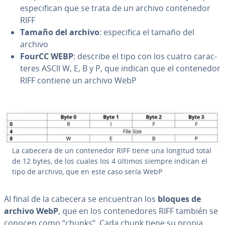
es­pe­ci­fi­can que se trata de un archivo co­n­te­ne­dor
RIFF
Tamaño del archivo
: es­pe­ci­fi­ca el tamaño del
archivo
FourCC
WEBP
: describe el tipo con los cuatro ca­ra­c­
te­res ASCII W, E, B y P, que indican que el co­n­te­ne­dor
RIFF contiene un archivo WebP
La cabecera de un co­n­te­ne­dor RIFF tiene una longitud total
de 12 bytes, de los cuales los 4 últimos siempre indican el
tipo de archivo, que en este caso sería WebP
Al final de la cabecera se en­cue­n­tran los
bloques de
archivo WebP
, que en los co­n­te­ne­do­res RIFF también se
conocen como “chunks”. Cada chunk tiene su propia