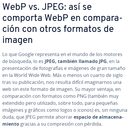
WebP vs. JPEG: así se
comporta WebP en co­m­pa­ra­
ción con otros formatos de
imagen
Lo que Google re­pre­se­n­ta en el mundo de los motores
de búsqueda, lo es
JPEG, también llamado JPG
, en la
pre­se­n­ta­ción de fo­to­gra­fías e imágenes de gran tamaño
en la World Wide Web. Más o menos un cuarto de siglo
tras su pu­bli­ca­ción, nos resulta difícil ima­gi­nar­nos una
web sin este formato de imagen. Su mayor ventaja, en
co­m­pa­ra­ción con formatos como PNG (también muy
extendido pero utilizado, sobre todo, para pequeñas
imágenes y gráficos como logos o iconos) es, sin ninguna
duda, que JPEG permite ahorrar
espacio de al­ma­ce­na­
mie­n­to
gracias a su co­m­pre­sión con pérdida.