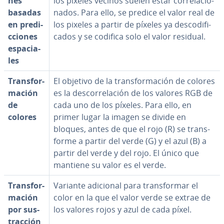
nes
los píxeles vecinos suelen estar co­rre­la­cio­
basadas
na­dos. Para ello, se predice el valor real de
en pre­di­
los pixeles a partir de píxeles ya de­s­co­di­fi­
c­cio­nes
ca­dos y se codifica solo el valor residual.
es­pa­cia­
les
Tra­n­s­fo­r­
El objetivo de la tra­n­s­fo­r­ma­ción de colores
ma­ción
es la de­s­co­rre­la­ción de los valores RGB de
de
cada uno de los píxeles. Para ello, en
colores
primer lugar la imagen se divide en
bloques, antes de que el rojo (R) se tra­n­s­
fo­r­me a partir del verde (G) y el azul (B) a
partir del verde y del rojo. El único que
mantiene su valor es el verde.
Tra­n­s­fo­r­
Variante adicional para tra­n­s­fo­r­mar el
ma­ción
color en la que el valor verde se extrae de
por su­s­
los valores rojos y azul de cada píxel.
tra­c­ción