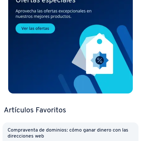
Artículos Favoritos
Co­m­pra­ve­n­ta de dominios: cómo ganar dinero con las
di­re­c­cio­nes web