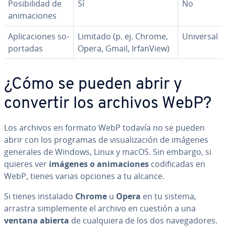
Po­si­bi­li­dad de
Sí
No
ani­ma­cio­nes
Apli­ca­cio­nes so­
Limitado (p. ej. Chrome,
Universal
po­r­ta­das
Opera, Gmail, IrfanView)
¿Cómo se pueden abrir y
convertir los archivos WebP?
Los archivos en formato WebP todavía no se pueden
abrir con los programas de vi­sua­li­za­ción de imágenes
generales de Windows, Linux y macOS. Sin embargo, si
quieres ver
imágenes o ani­ma­cio­nes
co­di­fi­ca­das en
WebP, tienes varias opciones a tu alcance.
Si tienes instalado
Chrome
u
Opera
en tu sistema,
arrastra si­m­ple­me­n­te el archivo en cuestión a una
ventana abierta
de cua­l­quie­ra de los dos na­ve­ga­do­res.