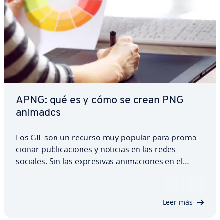
APNG: qué es y cómo se crean PNG
animados
Los GIF son un recurso muy popular para pro­mo­
cio­nar pu­bli­ca­cio­nes y noticias en las redes
sociales. Sin las ex­pre­si­vas ani­ma­cio­nes en el
formato homónimo parece imposible ima­gi­nar­se
el mundo online y lo cierto es que APNG es un
formato al­te­r­na­ti­vo que en algunos aspectos
Leer más
supera…