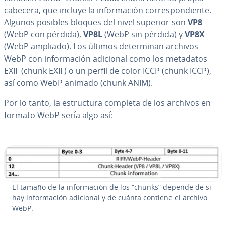
cabecera, que incluye la in­fo­r­ma­ción co­rre­s­po­n­die­n­te.
Algunos posibles bloques del nivel superior son
VP8
(WebP con pérdida),
VP8L
(WebP sin pérdida) y
VP8X
(WebP ampliado). Los últimos de­te­r­mi­nan archivos
WebP con in­fo­r­ma­ción adicional como los metadatos
EXIF (chunk EXIF) o un perfil de color ICCP (chunk ICCP),
así como WebP animado (chunk ANIM).
Por lo tanto, la es­tru­c­tu­ra completa de los archivos en
formato WebP sería algo así:
El tamaño de la in­fo­r­ma­ción de los “chunks” depende de si
hay in­fo­r­ma­ción adicional y de cuánta contiene el archivo
WebP.