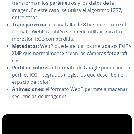
tra­n­s­fo­r­man los pa­rá­me­tros y los datos de la
imagen. En este caso, se utiliza el algoritmo LZ77,
entre otros.
Tra­n­s­pa­re­n­cia
: el canal alfa de 8 bits que ofrece el
formato WebP también se puede utilizar para la co­
m­pre­sión RGB con pérdida.
Metadatos
: WebP puede incluir los metadatos EXIF y
XMP que no­r­ma­l­me­n­te crean las cámaras fo­to­grá­fi­
cas.
Perfil de colores
: el formato de Google puede incluir
perfiles ICC in­te­gra­dos (registros que describen el
espacio de color).
Ani­ma­cio­nes
: el formato WebP permite almacenar
se­cue­n­cias de imágenes.