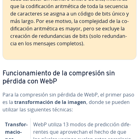
que la co­di­fi­ca­ción ari­t­mé­ti­ca de toda la secuencia
de ca­ra­c­te­res se asigna a un código de bits único y
más largo. Por ese motivo, la co­m­ple­ji­dad de la co­
di­fi­ca­ción ari­t­mé­ti­ca es mayor, pero se excluye la
creación de re­du­n­da­n­cias de bits (solo re­du­n­da­n­
cia en los mensajes completos).
Fu­n­cio­na­mie­n­to de la co­m­pre­sión sin
pérdida con WebP
Para la co­m­pre­sión sin pérdida de WebP, el primer paso
es la
tra­n­s­fo­r­ma­ción de la imagen
, donde se pueden
utilizar las si­guie­n­tes técnicas:
Tra­n­s­fo­r­
WebP utiliza 13 modos de pre­di­c­ción di­fe­
ma­cio­
re­n­tes que apro­ve­chan el hecho de que