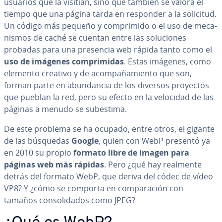
usuarios que la visitian, sino que también se valora el
tiempo que una página tarda en responder a la solicitud.
Un código más pequeño y co­m­pri­mi­do o el uso de me­ca­
ni­s­mos de caché se cuentan entre las so­lu­cio­nes
probadas para una presencia web rápida tanto como el
uso de imágenes co­m­pri­mi­das
. Estas imágenes, como
elemento creativo y de aco­m­pa­ña­mie­n­to que son,
forman parte en abu­n­da­n­cia de los diversos proyectos
que pueblan la red, pero su efecto en la velocidad de las
páginas a menudo se subestima.
De este problema se ha ocupado, entre otros, el gigante
de las búsquedas
Google
, quien con WebP presentó ya
en 2010 su propio
formato libre de imagen
para
páginas web más rápidas
. Pero ¿qué hay realmente
detrás del formato WebP, que deriva del códec de vídeo
VP8? Y ¿cómo se comporta en co­m­pa­ra­ción con
tamaños co­n­so­li­da­dos como JPEG?