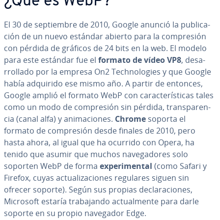
¿Qué es WebP?
El 30 de se­p­tie­m­bre de 2010, Google anunció la pu­bli­ca­
ción de un nuevo estándar abierto para la co­m­pre­sión
con pérdida de gráficos de 24 bits en la web. El modelo
para este estándar fue el
formato de vídeo VP8
, de­sa­
rro­lla­do por la empresa On2 Te­ch­no­lo­gies y que Google
había adquirido ese mismo año. A partir de entonces,
Google amplió el formato WebP con ca­ra­c­te­rí­s­ti­cas tales
como un modo de co­m­pre­sión sin pérdida, tra­n­s­pa­re­n­
cia (canal alfa) y ani­ma­cio­nes.
Chrome
soporta el
formato de co­m­pre­sión desde finales de 2010, pero
hasta ahora, al igual que ha ocurrido con Opera, ha
tenido que asumir que muchos na­ve­ga­do­res solo
soporten WebP de forma
ex­pe­ri­me­n­tal
(como Safari y
Firefox, cuyas ac­tua­li­za­cio­nes regulares siguen sin
ofrecer soporte). Según sus propias de­cla­ra­cio­nes,
Microsoft estaría tra­ba­ja­n­do ac­tua­l­me­n­te para darle
soporte en su propio navegador Edge.