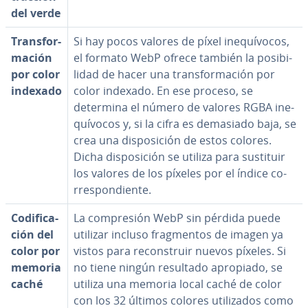
del verde
Tra­n­s­fo­r­
Si hay pocos valores de píxel ine­quí­vo­cos,
ma­ción
el formato WebP ofrece también la po­si­bi­
por color
li­dad de hacer una tra­n­s­fo­r­ma­ción por
indexado
color indexado. En ese proceso, se
determina el número de valores RGBA ine­
quí­vo­cos y, si la cifra es demasiado baja, se
crea una di­s­po­si­ción de estos colores.
Dicha di­s­po­si­ción se utiliza para sustituir
los valores de los píxeles por el índice co­
rre­s­po­n­die­n­te.
Co­di­fi­ca­
La co­m­pre­sión WebP sin pérdida puede
ción del
utilizar incluso fra­g­me­n­tos de imagen ya
color por
vistos para re­co­n­s­truir nuevos píxeles. Si
memoria
no tiene ningún resultado apropiado, se
caché
utiliza una memoria local caché de color
con los 32 últimos colores uti­li­za­dos como