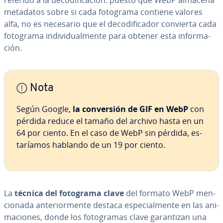
referido a la de­co­di­fi­ca­ción: puesto que WebP almacena
metadatos sobre si cada fotograma contiene valores
alfa, no es necesario que el de­co­di­fi­ca­dor convierta cada
fotograma in­di­vi­dua­l­me­n­te para obtener esta in­fo­r­ma­
ción.
Nota
Según Google,
la co­n­ve­r­sión de GIF en WebP
con
pérdida reduce el tamaño del archivo hasta en un
64 por ciento. En el caso de WebP sin pérdida, es­
ta­ría­mos hablando de un 19 por ciento.
La
técnica del fotograma clave
del formato WebP me­n­
cio­na­da an­te­rio­r­me­n­te destaca es­pe­cia­l­me­n­te en las ani­
ma­cio­nes, donde los fo­to­gra­mas clave ga­ra­n­ti­zan una