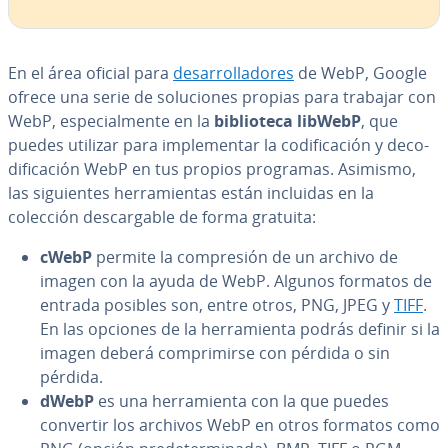
En el área oficial para
de­sa­rro­lla­do­res
de WebP, Google
ofrece una serie de so­lu­cio­nes propias para trabajar con
WebP, es­pe­cia­l­me­n­te en la
bi­blio­te­ca libWebP
, que
puedes utilizar para im­ple­me­n­tar la co­di­fi­ca­ción y de­co­
di­fi­ca­ción WebP en tus propios programas. Asimismo,
las si­guie­n­tes he­rra­mie­n­tas están incluidas en la
colección de­s­ca­r­ga­ble de forma gratuita:
cWebP
permite la co­m­pre­sión de un archivo de
imagen con la ayuda de WebP. Algunos formatos de
entrada posibles son, entre otros, PNG, JPEG y
TIFF
.
En las opciones de la he­rra­mie­n­ta podrás definir si la
imagen deberá co­m­pri­mi­r­se con pérdida o sin
pérdida.
dWebP
es una he­rra­mie­n­ta con la que puedes
convertir los archivos WebP en otros formatos como