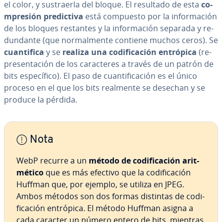
el color, y su­s­trae­r­la del bloque. El resultado de esta
co­
m­pre­sión pre­di­c­ti­va
está compuesto por la in­fo­r­ma­ción
de los bloques restantes y la in­fo­r­ma­ción separada y re­
du­n­da­n­te (que no­r­ma­l­me­n­te contiene muchos ceros). Se
cua­n­ti­fi­ca
y se
realiza una co­di­fi­ca­ción entrópica
(re­
pre­se­n­ta­ción de los ca­ra­c­te­res a través de un patrón de
bits es­pe­cí­fi­co). El paso de cua­n­ti­fi­ca­ción es el único
proceso en el que
los bits realmente se desechan y se
produce la pérdida.
Nota
WebP recurre a un
método de co­di­fi­ca­ción ari­t­
mé­ti­co
que es más efectivo que la co­di­fi­ca­ción
Huffman que, por ejemplo, se utiliza en JPEG.
Ambos métodos son dos formas distintas de co­di­
fi­ca­ción entrópica. El método Huffman asigna a
cada caracter un número entero de bits, mientras