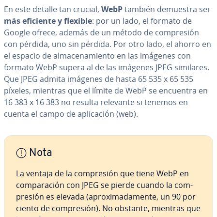
En este detalle tan crucial,
WebP
también demuestra ser
más eficiente y flexible
: por un lado, el formato de
Google ofrece, además de un método de co­m­pre­sión
con pérdida, uno sin pérdida. Por otro lado, el ahorro en
el espacio de al­ma­ce­na­mie­n­to en las imágenes con
formato WebP supera al de las imágenes JPEG similares.
Que JPEG admita imágenes de hasta 65 535 x 65 535
píxeles, mientras que el límite de WebP se encuentra en
16 383 x 16 383 no resulta relevante si tenemos en
cuenta el campo de apli­ca­ción (web).
Nota
La ventaja de la co­m­pre­sión que tiene WebP en
co­m­pa­ra­ción con JPEG se pierde cuando la co­m­
pre­sión es elevada (apro­xi­ma­da­me­n­te, un 90 por
ciento de co­m­pre­sión). No obstante, mientras que