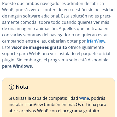
Puesto que ambos na­ve­ga­do­res admiten de fábrica
WebP, podrás ver el contenido en cuestión sin necesidad
de ningún software adicional. Esta solución no es pre­ci­
sa­me­n­te cómoda, sobre todo cuando quieres ver más
de una imagen o animación. Aquellos que no trabajen
con varias ventanas del navegador o no quieran estar
cambiando entre ellas, deberían optar por
IrfanView
.
Este
visor de imágenes gratuito
ofrece igua­l­me­n­te
soporte para WebP una vez instalado el paquete oficial
plugin. Sin embargo, el programa solo está di­s­po­ni­ble
para Windows
.
Nota
Si utilizas la capa de co­m­pa­ti­bi­li­dad
Wine
, podrás
instalar IrfanView también en macOs o Linux para
abrir archivos WebP con el programa gratuito.