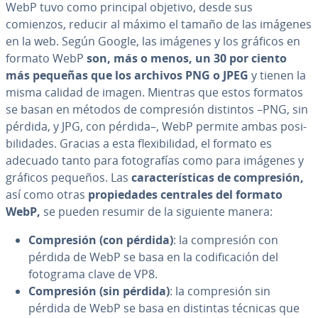
WebP tuvo como principal objetivo, desde sus
comienzos, reducir al máximo el tamaño de las imágenes
en la web. Según Google, las imágenes y los gráficos en
formato WebP
son, más o menos, un 30 por ciento
más pequeñas que los archivos PNG o JPEG
y tienen la
misma calidad de imagen. Mientras que estos formatos
se basan en métodos de co­m­pre­sión distintos –PNG, sin
pérdida, y JPG, con pérdida–, WebP permite ambas po­si­
bi­li­da­des. Gracias a esta fle­xi­bi­li­dad, el formato es
adecuado tanto para fo­to­gra­fías como para imágenes y
gráficos pequeños. Las
ca­ra­c­te­rí­s­ti­cas de co­m­pre­sión,
así como otras
pro­pie­da­des centrales del formato
WebP,
se pueden resumir de la siguiente manera:
Co­m­pre­sión (con pérdida)
: la co­m­pre­sión con
pérdida de WebP se basa en la co­di­fi­ca­ción del
fotograma clave de VP8.
Co­m­pre­sión (sin pérdida)
: la co­m­pre­sión sin
pérdida de WebP se basa en distintas técnicas que