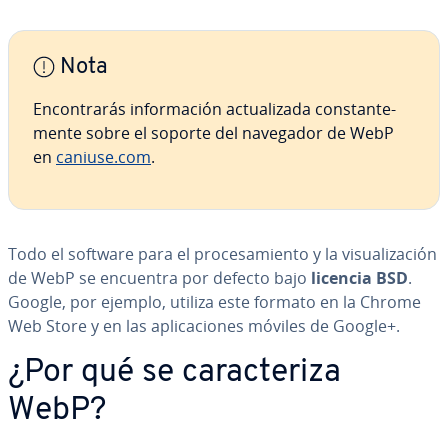
Nota
En­co­n­tra­rás in­fo­r­ma­ción ac­tua­li­za­da co­n­s­ta­n­te­
me­n­te sobre el soporte del navegador de WebP
en
caniuse.com
.
Todo el software para el pro­ce­sa­mie­n­to y la vi­sua­li­za­ción
de WebP se encuentra por defecto bajo
licencia BSD
.
Google, por ejemplo, utiliza este formato en la Chrome
Web Store y en las apli­ca­cio­nes móviles de Google+.
¿Por qué se ca­ra­c­te­ri­za
WebP?