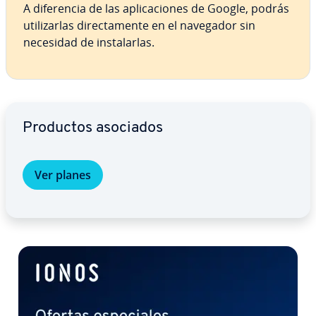
A di­fe­re­n­cia de las apli­ca­cio­nes de Google, podrás
uti­li­zar­las di­re­c­ta­me­n­te en el navegador sin
necesidad de in­s­ta­lar­las.
Ir al menú principal
Productos asociados
Ver planes