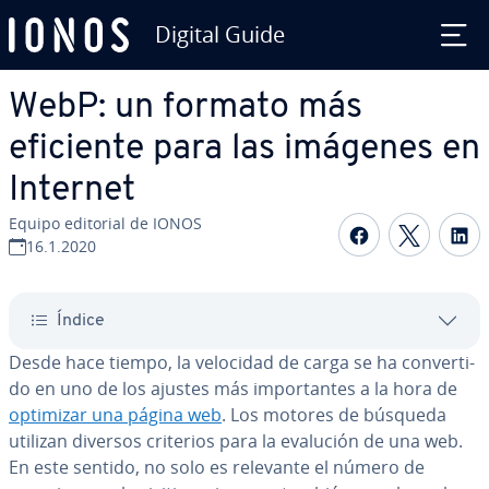
Digital Guide
Saltar al contenido principal
WebP: un formato más
eficiente para las imágenes en
Internet
Equipo editorial de IONOS
Compartir 
Compar
C
16.1.2020
Índice
Desde hace tiempo, la velocidad de carga se ha co­n­ve­r­ti­
do en uno de los ajustes más im­po­r­ta­n­tes a la hora de
optimizar una página web
. Los motores de búsqueda
utilizan diversos criterios para la evalución de una web.
En este sentido, no solo es relevante el número de