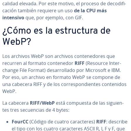
calidad elevada. Por este motivo, el proceso de de­co­di­fi­
ca­ción también requiere un uso
de la CPU más
intensivo
que, por ejemplo, con GIF.
¿Cómo es la es­tru­c­tu­ra de
WebP?
Los archivos WebP son archivos co­n­te­ne­do­res que
recurren al formato co­n­te­ne­dor
RIFF
(Resource In­te­r­
cha­n­ge File Format) de­sa­rro­lla­do por Microsoft e IBM.
Por eso, un archivo en formato WebP se compone de
una cabecera RIFF y de los co­rre­s­po­n­die­n­tes co­n­te­ni­dos
WebP.
La cabecera
RIFF/WebP
está compuesta de las si­guie­n­
tes tres se­cue­n­cias de 4 bytes:
FourCC
(Código de cuatro ca­ra­c­te­res)
RIFF
: describe
el tipo con los cuatro ca­ra­c­te­res ASCII R, I, F y F, que