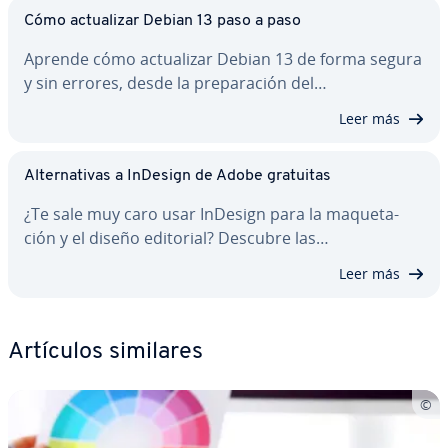
Cómo ac­tua­li­zar Debian 13 paso a paso
Aprende cómo ac­tua­li­zar Debian 13 de forma segura
y sin errores, desde la pre­pa­ra­ción del…
Leer más
Al­te­r­na­ti­vas a InDesign de Adobe gratuitas
¿Te sale muy caro usar InDesign para la ma­que­ta­
ción y el diseño editorial? Descubre las…
Leer más
Artículos similares