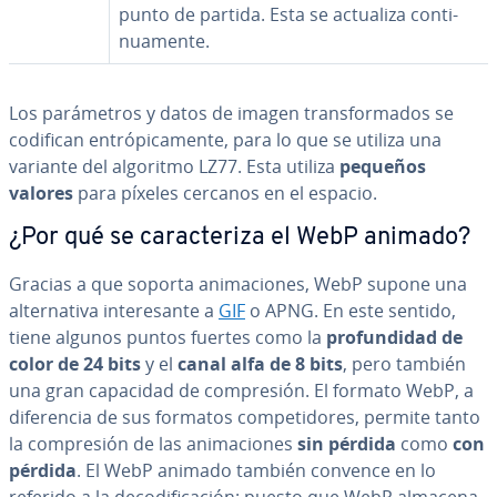
punto de partida. Esta se actualiza co­n­ti­
nua­me­n­te.
Los pa­rá­me­tros y datos de imagen tra­n­s­fo­r­ma­dos se
codifican en­tró­pi­ca­me­n­te, para lo que se utiliza una
variante del algoritmo LZ77. Esta utiliza
pequeños
valores
para píxeles cercanos en el espacio.
¿Por qué se ca­ra­c­te­ri­za el WebP animado?
Gracias a que soporta ani­ma­cio­nes, WebP supone una
al­te­r­na­ti­va in­te­re­sa­n­te a
GIF
o APNG. En este sentido,
tiene algunos puntos fuertes como la
pro­fu­n­di­dad de
color de 24 bits
y el
canal alfa de 8 bits
, pero también
una gran capacidad de co­m­pre­sión. El formato WebP, a
di­fe­re­n­cia de sus formatos co­m­pe­ti­do­res, permite tanto
la co­m­pre­sión de las ani­ma­cio­nes
sin pérdida
como
con
pérdida
. El WebP animado también convence en lo