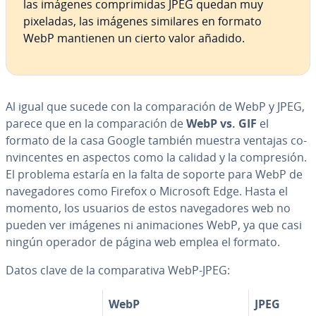
las imágenes co­m­pri­mi­das JPEG quedan muy
pixeladas, las imágenes similares en formato
WebP mantienen un cierto valor añadido.
Al igual que sucede con la co­m­pa­ra­ción de WebP y JPEG,
parece que en la co­m­pa­ra­ción de
WebP vs. GIF
el
formato de la casa Google también muestra ventajas co­
n­vi­n­ce­n­tes en aspectos como la calidad y la co­m­pre­sión.
El problema estaría en la falta de soporte para WebP de
na­ve­ga­do­res como Firefox o Microsoft Edge. Hasta el
momento, los usuarios de estos na­ve­ga­do­res web no
pueden ver imágenes ni ani­ma­cio­nes WebP, ya que casi
ningún operador de página web emplea el formato.
Datos clave de la co­m­pa­ra­ti­va WebP-JPEG:
WebP
JPEG