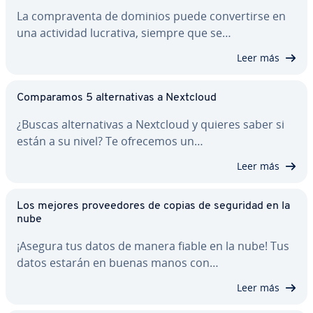
La co­m­pra­ve­n­ta de dominios puede co­n­ve­r­ti­r­se en
una actividad lucrativa, siempre que se…
Leer más
Co­m­pa­ra­mos 5 al­te­r­na­ti­vas a Nextcloud
¿Buscas al­te­r­na­ti­vas a Nextcloud y quieres saber si
están a su nivel? Te ofrecemos un…
Leer más
Los mejores pro­vee­do­res de copias de seguridad en la
nube
¡Asegura tus datos de manera fiable en la nube! Tus
datos estarán en buenas manos con…
Leer más