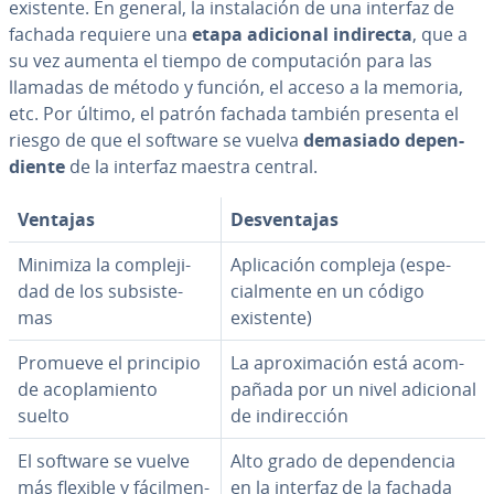
existente. En general, la in­s­ta­la­ción de una interfaz de
fachada requiere una
etapa adicional indirecta
, que a
su vez aumenta el tiempo de co­mpu­tación para las
llamadas de método y función, el acceso a la memoria,
etc. Por último, el patrón fachada también presenta el
riesgo de que el software se vuelva
demasiado de­pe­n­
die­n­te
de la interfaz maestra central.
Ventajas
De­s­ve­n­ta­jas
Minimiza la co­m­ple­ji­
Apli­ca­ción compleja (es­pe­
dad de los su­b­si­s­te­
cia­l­me­n­te en un código
mas
existente)
Promueve el principio
La apro­xi­ma­ción está aco­m­
de aco­pla­mie­n­to
pa­ña­da por un nivel adicional
suelto
de in­di­re­c­ción
El software se vuelve
Alto grado de de­pe­n­de­n­cia
más flexible y fá­ci­l­me­n­
en la interfaz de la fachada