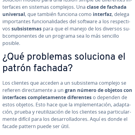
te­r­fa­ces en sistemas complejos. Una
clase de fachada
universal
, que también funciona como
interfaz
, delega
im­po­r­ta­n­tes fu­n­cio­na­li­da­des del software a los re­s­pe­c­ti­
vos
su­b­si­s­te­mas
para que el manejo de los diversos su­
b­co­m­po­ne­n­tes de un programa sea lo más sencillo
posible.
¿Qué problemas soluciona el
patrón fachada?
Los clientes que acceden a un su­b­si­s­te­ma complejo se
refieren di­re­c­ta­me­n­te a un
gran número de objetos con
in­te­r­fa­ces co­m­ple­ta­me­n­te di­fe­re­n­tes
o dependen de
estos objetos. Esto hace que la im­ple­me­n­ta­ción, ada­p­ta­
ción, prueba y re­uti­li­za­ción de los clientes sea pa­r­ti­cu­la­r­
me­n­te difícil para los de­sa­rro­lla­do­res. Aquí es donde el
facade pattern puede ser útil.