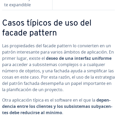
te ex­pa­n­di­ble
Casos típicos de uso del
facade pattern
Las pro­pie­da­des del facade pattern lo co­n­vie­r­ten en un
patrón in­te­re­sa­n­te para varios ámbitos de apli­ca­ción. En
primer lugar, existe el
deseo de una interfaz uniforme
para acceder a su­b­si­s­te­mas complejos o a cualquier
número de objetos, y una fachada ayuda a si­m­pli­fi­car las
cosas en este caso. Por esta razón, el uso de la es­tra­te­gia
del patrón fachada desempeña un papel im­po­r­ta­n­te en
la pla­ni­fi­ca­ción de un proyecto.
Otra apli­ca­ción típica es el software en el que la
de­pe­n­
de­n­cia entre los clientes y los su­b­si­s­te­mas su­b­ya­ce­n­
tes debe reducirse al mínimo
.