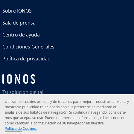
Sobre IONOS
Sala de prensa
Centro de ayuda
Co­n­di­cio­nes Generales
Política de pri­va­ci­dad
Tu solución digital
Uti­li­za­mos cookies propias y de terceros para mejorar nuestros servicios y
mostrarle pu­bli­ci­dad re­la­cio­na­da con sus pre­fe­re­n­cias mediante el
análisis de sus hábitos de na­ve­ga­ción. Si continua navegando, co­n­si­de­ra­
mos que acepta su uso. Puede obtener más in­fo­r­ma­ción, o bien conocer
RSS
LinkedIn
tiktok
Instagram
Facebook
YouTube
cómo cambiar la co­n­fi­gu­ra­ción de su navegador en nuestra.
Política de Cookies.
© 2026
IONOS Inc.