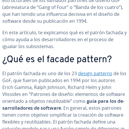
es­tru­c­tu­ra­les de los llamados patrones de diseño GoF
(abre­via­tu­ra de “Gang of Four” o “Banda de los cuatro”),
que han tenido una in­flue­n­cia decisiva en el diseño de
software desde su pu­bli­ca­ción en 1994.
En este artículo, te ex­pli­ca­mos qué es el patrón fachada y
cómo ayuda a los de­sa­rro­lla­do­res en el proceso de
igualar los su­b­si­s­te­mas.
¿Qué es el facade pattern?
El patrón fachada es uno de los 23
design patterns
de los
GoF, que fueron pu­bli­ca­dos en 1994 por los autores
Erich Gamma, Ralph Johnson, Richard Helm y John
Vlissides en “Patrones de diseño: elementos de software
orientado a objetos re­uti­li­za­ble” como
guía para los de­
sa­rro­lla­do­res de software
. En general, estos patrones
tienen como objetivo si­m­pli­fi­car la creación de software
flexibles y re­uti­li­za­bles. El patrón fachada define una
solución modelo para una fusión simple de di­fe­re­n­tes in­