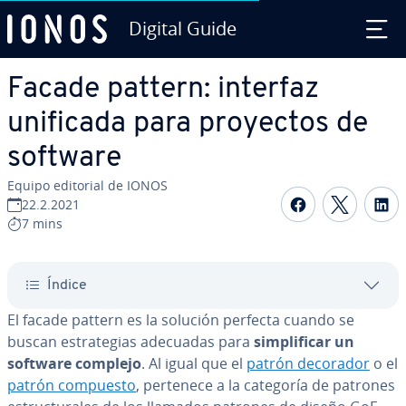
Digital Guide
Saltar al contenido principal
Facade pattern: interfaz
unificada para proyectos de
software
Equipo editorial de IONOS
Compartir 
Compar
C
22.2.2021
7 mins
Índice
El facade pattern es la solución perfecta cuando se
buscan es­tra­te­gias adecuadas para
si­m­pli­fi­car un
software complejo
. Al igual que el
patrón decorador
o el
patrón compuesto
, pertenece a la categoría de patrones