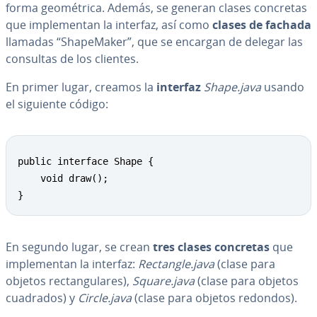
forma geo­mé­tri­ca. Además, se generan clases concretas
que im­ple­me­n­tan la interfaz, así como
clases de fachada
llamadas “Sha­pe­Ma­ker”, que se encargan de delegar las
consultas de los clientes.
En primer lugar, creamos la
interfaz
Shape.java
usando
el siguiente código:
public interface Shape {

	void draw();

}
En segundo lugar, se crean
tres clases concretas
que
im­ple­me­n­tan la interfaz:
Rectangle.java
(clase para
objetos re­c­ta­n­gu­la­res),
Square.java
(clase para objetos
cuadrados) y
Circle.java
(clase para objetos redondos).