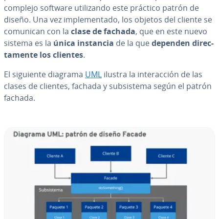
complejo software uti­li­za­n­do este práctico patrón de
diseño. Una vez im­ple­me­n­ta­do, los objetos del cliente se
comunican con la
clase de fachada
, que en este nuevo
sistema es la
única instancia
de la que
dependen di­re­c­
ta­me­n­te los clientes
.
El siguiente diagrama
UML
ilustra la in­ter­ac­ción de las
clases de clientes, fachada y su­b­si­s­te­ma según el patrón
fachada.