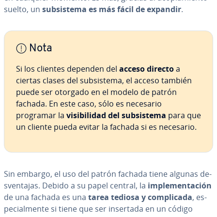
suelto, un
su­b­si­s­te­ma es más fácil de expandir
.
Nota
Si los clientes dependen del
acceso directo
a
ciertas clases del su­b­si­s­te­ma, el acceso también
puede ser otorgado en el modelo de patrón
fachada. En este caso, sólo es necesario
programar la
vi­si­bi­li­dad del su­b­si­s­te­ma
para que
un cliente pueda evitar la fachada si es necesario.
Sin embargo, el uso del patrón fachada tiene algunas de­
s­ve­n­ta­jas. Debido a su papel central, la
im­ple­me­n­ta­ción
de una fachada es una
tarea tediosa y co­m­pli­ca­da
, es­
pe­cia­l­me­n­te si tiene que ser insertada en un código