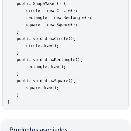
	public ShapeMaker() {

		circle = new Circle();

		rectangle = new Rectangle();

		square = new Square();

	}

	public void drawCircle(){

		circle.draw();

	}

	public void drawRectangle(){

		rectangle.draw();

	}

	public void drawSquare(){

		square.draw();

	}

}
Ir al menú principal
Productos asociados