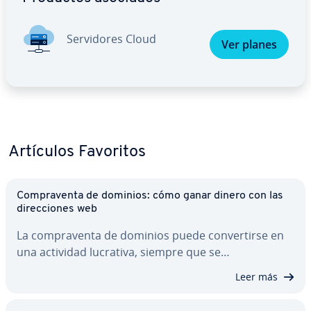
Se­r­vi­do­res Cloud
Ver planes
Artículos Favoritos
Co­m­pra­ve­n­ta de dominios: cómo ganar dinero con las
di­re­c­cio­nes web
La co­m­pra­ve­n­ta de dominios puede co­n­ve­r­ti­r­se en
una actividad lucrativa, siempre que se…
Leer más