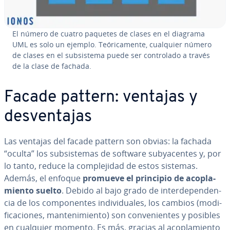
El número de cuatro paquetes de clases en el diagrama
UML es solo un ejemplo. Teó­ri­ca­me­n­te, cualquier número
de clases en el su­b­si­s­te­ma puede ser co­n­tro­la­do a través
de la clase de fachada.
Facade pattern: ventajas y
de­s­ve­n­ta­jas
Las ventajas del facade pattern son obvias: la fachada
“oculta” los su­b­si­s­te­mas de software su­b­ya­ce­n­tes y, por
lo tanto, reduce la co­m­ple­ji­dad de estos sistemas.
Además, el enfoque
promueve el principio de aco­pla­
mie­n­to suelto
. Debido al bajo grado de in­te­r­de­pe­n­de­n­
cia de los co­m­po­ne­n­tes in­di­vi­dua­les, los cambios (mo­di­
fi­ca­cio­nes, ma­n­te­ni­mie­n­to) son co­n­ve­nie­n­tes y posibles
en cualquier momento. Es más, gracias al aco­pla­mie­n­to