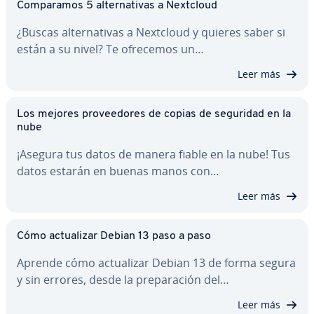
Co­m­pa­ra­mos 5 al­te­r­na­ti­vas a Nextcloud
¿Buscas al­te­r­na­ti­vas a Nextcloud y quieres saber si
están a su nivel? Te ofrecemos un…
Leer más
Los mejores pro­vee­do­res de copias de seguridad en la
nube
¡Asegura tus datos de manera fiable en la nube! Tus
datos estarán en buenas manos con…
Leer más
Cómo ac­tua­li­zar Debian 13 paso a paso
Aprende cómo ac­tua­li­zar Debian 13 de forma segura
y sin errores, desde la pre­pa­ra­ción del…
Leer más