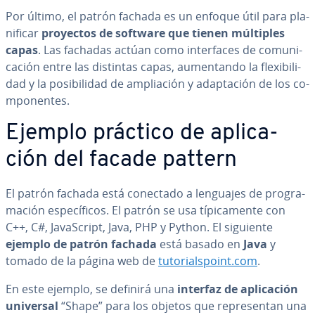
Por último, el patrón fachada es un enfoque útil para pla­
ni­fi­car
proyectos de software que tienen múltiples
capas
. Las fachadas actúan como in­te­r­fa­ces de co­mu­ni­
ca­ción entre las distintas capas, au­me­n­ta­n­do la fle­xi­bi­li­
dad y la po­si­bi­li­dad de am­plia­ción y ada­p­ta­ción de los co­
m­po­ne­n­tes.
Ejemplo práctico de apli­ca­
ción del facade pattern
El patrón fachada está conectado a lenguajes de pro­gra­
ma­ción es­pe­cí­fi­cos. El patrón se usa tí­pi­ca­me­n­te con
C++, C#, Ja­va­S­cri­pt, Java, PHP y Python. El siguiente
ejemplo de patrón fachada
está basado en
Java
y
tomado de la página web de
tu­to­ria­l­s­poi­nt.com
.
En este ejemplo, se definirá una
interfaz de apli­ca­ción
universal
“Shape” para los objetos que re­pre­se­n­tan una