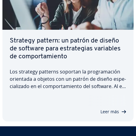
Strategy pattern: un patrón de diseño
de software para es­tra­te­gias variables
de co­m­po­r­ta­mie­n­to
Los strategy patterns soportan la pro­gra­ma­ción
orientada a objetos con un patrón de diseño es­pe­
cia­li­za­do en el co­m­po­r­ta­mie­n­to del software. Al ex­
te­r­na­li­zar los elementos de código, se crean es­tra­
te­gias in­de­pe­n­die­n­tes que se pueden re­uti­li­zar e
in­te­r­ca­m­biar en cualquier momento…
Leer más