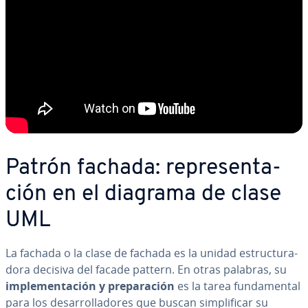
Patrón fachada: re­pre­se­n­ta­
ción en el diagrama de clase
UML
La fachada o la clase de fachada es la unidad es­tru­c­tu­ra­
do­ra decisiva del facade pattern. En otras palabras, su
im­ple­me­n­ta­ción y pre­pa­ra­ción
es la tarea fu­n­da­me­n­tal
para los de­sa­rro­lla­do­res que buscan si­m­pli­fi­car su