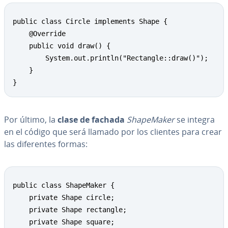
public class Circle implements Shape {

	@Override

	public void draw() {

		System.out.println("Rectangle::draw()");

	}

}
Por último, la
clase de fachada
Sha­pe­Ma­ker
se integra
en el código que será llamado por los clientes para crear
las di­fe­re­n­tes formas:
public class ShapeMaker {

	private Shape circle;

	private Shape rectangle;

	private Shape square;
