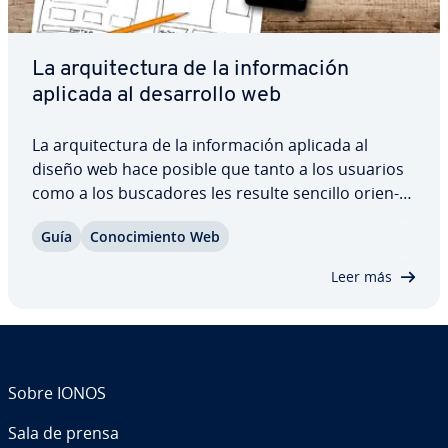
La ar­qui­te­c­tu­ra de la in­fo­r­ma­ción
aplicada al de­sa­rro­llo web
La ar­qui­te­c­tu­ra de la in­fo­r­ma­ción aplicada al
diseño web hace posible que tanto a los usuarios
como a los bu­s­ca­do­res les resulte sencillo orie­n­
tar­se dentro de una página web. Cuando el
Guía
Co­no­ci­mie­n­to Web
contenido se ca­te­go­ri­za de forma coherente y se
es­tru­c­tu­ra con efi­cie­n­cia no solo se facilita…
Leer más
Sobre IONOS
Sala de prensa