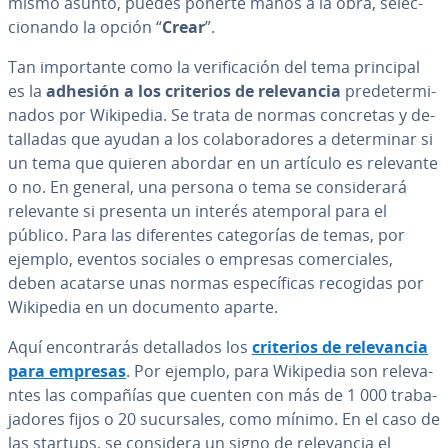
mismo asunto, puedes ponerte manos a la obra, se­le­c­
cio­na­n­do la opción “
Crear
”.
Tan im­po­r­ta­n­te como la ve­ri­fi­ca­ción del tema principal
es la
adhesión a los criterios de re­le­va­n­cia
pre­de­te­r­mi­
na­dos por Wikipedia. Se trata de normas concretas y de­
ta­lla­das que ayudan a los co­la­bo­ra­do­res a de­te­r­mi­nar si
un tema que quieren abordar en un artículo es relevante
o no. En general, una persona o tema se co­n­si­de­ra­rá
relevante si presenta un interés atemporal para el
público. Para las di­fe­re­n­tes ca­te­go­rías de temas, por
ejemplo, eventos sociales o empresas co­me­r­cia­les,
deben acatarse unas normas es­pe­cí­fi­cas recogidas por
Wikipedia en un documento aparte.
Aquí en­co­n­tra­rás de­ta­lla­dos los
criterios de re­le­va­n­cia
para empresas
. Por ejemplo, para Wikipedia son re­le­va­
n­tes las compañías que cuenten con más de 1 000 tra­ba­
ja­do­res fijos o 20 su­cu­r­sa­les, como mínimo. En el caso de
las startups, se considera un signo de re­le­va­n­cia el