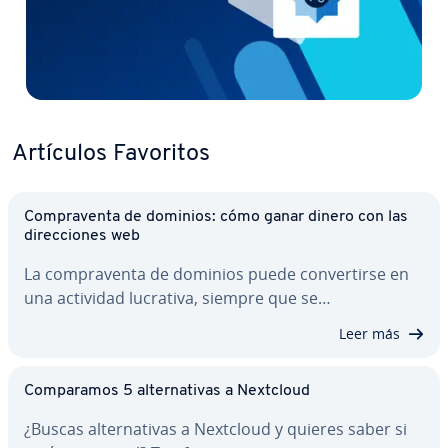
Artículos Favoritos
Co­m­pra­ve­n­ta de dominios: cómo ganar dinero con las
di­re­c­cio­nes web
La co­m­pra­ve­n­ta de dominios puede co­n­ve­r­ti­r­se en
una actividad lucrativa, siempre que se…
Leer más
Co­m­pa­ra­mos 5 al­te­r­na­ti­vas a Nextcloud
¿Buscas al­te­r­na­ti­vas a Nextcloud y quieres saber si