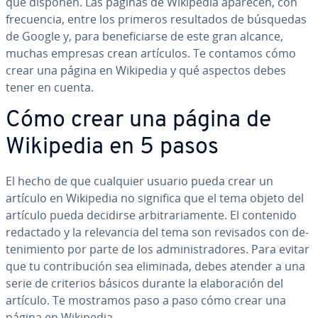
que disponen. Las páginas de Wikipedia aparecen, con
fre­cue­n­cia, entre los primeros re­su­l­ta­dos de búsquedas
de Google y, para be­ne­fi­ciar­se de este gran alcance,
muchas empresas crean artículos. Te contamos cómo
crear una página en Wikipedia y qué aspectos debes
tener en cuenta.
Cómo crear una página de
Wikipedia en 5 pasos
El hecho de que cualquier usuario pueda crear un
artículo en Wikipedia no significa que el tema objeto del
artículo pueda decidirse ar­bi­tra­ria­me­n­te. El contenido
redactado y la re­le­va­n­cia del tema son revisados con de­
te­ni­mie­n­to por parte de los ad­mi­ni­s­tra­do­res. Para evitar
que tu co­n­tri­bu­ción sea eliminada, debes atender a una
serie de criterios básicos durante la ela­bo­ra­ción del
artículo. Te mostramos paso a paso cómo crear una
página en Wikipedia.