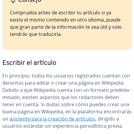
Consejo
Comprueba antes de escribir tu artículo si ya
existe el mismo contenido en otro idioma, puede
que gran parte de la in­fo­r­ma­ción te sea útil y solo
tendrás que tra­du­ci­r­la.
Escribir el artículo
En principio, todos los usuarios re­gi­s­tra­dos cuentan con
derechos para editar o crear una página en Wikipedia.
Debido a que Wikipedia cuenta con un formato pre­de­te­r­
mi­na­do, existen aspectos que los re­da­c­to­res deben
tener en cuenta. Si dudas sobre cómo puedes crear una
buena página en Wikipedia, en la pla­ta­fo­r­ma en­co­n­tra­rás
un
asistente para la creación de artículos
, dirigido a
usuarios estándar sin ex­pe­rie­n­cia pe­rio­dí­s­ti­ca previa.