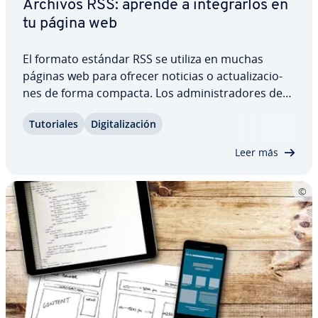
Archivos RSS: aprende a in­te­grar­los en
tu página web
El formato estándar RSS se utiliza en muchas
páginas web para ofrecer noticias o ac­tua­li­za­cio­
nes de forma compacta. Los ad­mi­ni­s­tra­do­res de
páginas web tienen la po­si­bi­li­dad de su­s­cri­bi­r­se a
Tu­to­ria­les
Di­gi­ta­li­za­ción
los RSS feeds para obtener co­n­te­ni­dos nuevos sin
tener que visitar de forma regular la…
Leer más