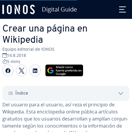
Digital Guide
Saltar al contenido principal
Crear una página en
Wikipedia
Equipo editorial de IONOS
14.8.2018
5 mins
Compartir Facebook
Compartir Twitter
Compartir LinkedIn
Índice
Del usuario para el usuario, así reza el principio de
Wikipedia. Esta en­ci­clo­pe­dia online pública artículos
gratuitos que los usuarios de­sa­rro­llan y amplían co­n­ju­n­
ta­me­n­te según los co­no­ci­mie­n­tos o la in­fo­r­ma­ción de