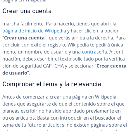
Crear una cuenta
marcha fá­ci­l­me­n­te. Para hacerlo, tienes que abrir la
página de inicio de Wikipedia
y hacer clic en la opción
“
Crear una cuenta
”, que verás arriba a la derecha. Para
concluir con éxito el registro, Wikipedia te pedirá úni­ca­
me­n­te un nombre de usuario y una
co­n­tra­se­ña
. A co­n­ti­
nua­ción, debes escribir el texto so­li­ci­ta­do por la ve­ri­fi­ca­
ción de seguridad CAPTCHA y se­le­c­cio­nar “
Crear cuenta
de usuario
”.
Comprobar el tema y la re­le­va­n­cia
Antes de comenzar a crear una página en Wikipedia,
tienes que ase­gu­rar­te de que el contenido sobre el que
planeas escribir no ha sido abordado pre­via­me­n­te en
otros artículos. Basta con in­tro­du­cir en el buscador el
tema de tu futuro artículo: si no existen páginas sobre el