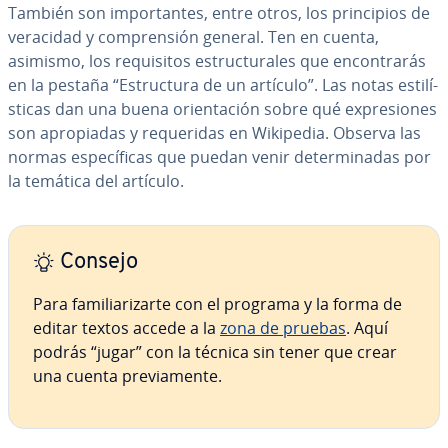
También son im­po­r­ta­n­tes, entre otros, los pri­n­ci­pios de
veracidad y co­m­pre­n­sión general. Ten en cuenta,
asimismo, los re­qui­si­tos es­tru­c­tu­ra­les que en­co­n­tra­rás
en la pestaña “Es­tru­c­tu­ra de un artículo”. Las notas es­ti­lí­
s­ti­cas dan una buena orie­n­ta­ción sobre qué ex­pre­sio­nes
son apro­pia­das y re­que­ri­das en Wikipedia. Observa las
normas es­pe­cí­fi­cas que puedan venir de­te­r­mi­na­das por
la temática del artículo.
Consejo
Para fa­mi­lia­ri­zar­te con el programa y la forma de
editar textos accede a la
zona de pruebas
. Aquí
podrás “jugar” con la técnica sin tener que crear
una cuenta pre­via­me­n­te.