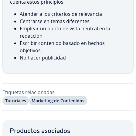
cuenta estos pri­n­ci­pios:
Atender a los criterios de re­le­va­n­cia
Centrarse en temas di­fe­re­n­tes
Emplear un punto de vista neutral en la
redacción
Escribir contenido basado en hechos
objetivos
No hacer pu­bli­ci­dad
Etiquetas re­la­cio­na­das
Tu­to­ria­les
Marketing de Co­n­te­ni­dos
Ir al menú principal
Productos asociados