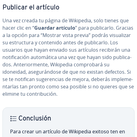
Publicar el artículo
Una vez creada tu página de Wikipedia, solo tienes que
hacer clic en “
Guardar artículo
” para pu­bli­car­lo. Gracias
a la opción para “Mostrar vista previa” podrás vi­sua­li­zar
su es­tru­c­tu­ra y contenido antes de pu­bli­car­lo. Los
usuarios que hayan enviado sus artículos recibirán una
no­ti­fi­ca­ción au­to­má­ti­ca una vez que hayan sido pu­bli­ca­
dos. An­te­rio­r­me­n­te, Wikipedia co­m­pro­ba­rá su
idoneidad, ase­gu­rá­n­do­se de que no existan defectos. Si
se te notifican su­ge­re­n­cias de mejora, deberás im­ple­me­
n­tar­las tan pronto como sea posible si no quieres que se
elimine tu co­n­tri­bu­ción.
Co­n­clu­sión
Para crear un artículo de Wikipedia exitoso ten en