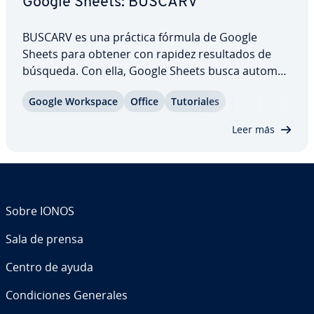
Google Sheets: BUSCARV
BUSCARV es una práctica fórmula de Google
Sheets para obtener con rapidez re­su­l­ta­dos de
búsqueda. Con ella, Google Sheets busca au­to­má­
ti­ca­me­n­te el valor so­li­ci­ta­do en una columna. Los
Google Workspace
Office
Tu­to­ria­les
usuarios pueden definir qué columna se debe
analizar desde arriba hacia abajo. De esta manera,
Leer más
…
Sobre IONOS
Sala de prensa
Centro de ayuda
Co­n­di­cio­nes Generales