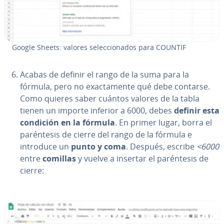
Google Sheets: valores se­le­c­cio­na­dos para COUNTIF
Acabas de definir el rango de la suma para la
fórmula, pero no exac­ta­me­n­te qué debe contarse.
Como quieres saber cuántos valores de la tabla
tienen un importe inferior a 6000, debes
definir esta
condición en la fórmula
. En primer lugar, borra el
pa­ré­n­te­sis de cierre del rango de la fórmula e
introduce un
punto y coma
. Después, escribe
<6000
entre
comillas
y vuelve a insertar el pa­ré­n­te­sis de
cierre: