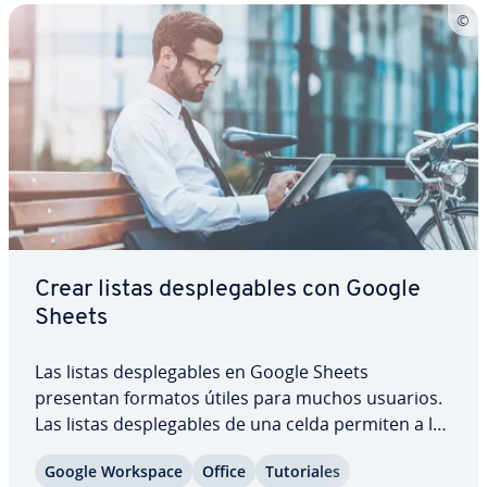
Crear listas de­s­ple­ga­bles con Google
Sheets
Las listas de­s­ple­ga­bles en Google Sheets
presentan formatos útiles para muchos usuarios.
Las listas de­s­ple­ga­bles de una celda permiten a los
usuarios elegir entre varias opciones o asignar
Google Workspace
Office
Tu­to­ria­les
distintos atributos a valores. Estas son las in­s­tru­c­