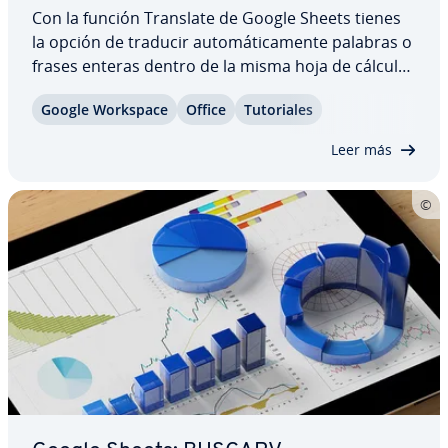
Con la función Translate de Google Sheets tienes
la opción de traducir au­to­má­ti­ca­me­n­te palabras o
frases enteras dentro de la misma hoja de cálculo.
Para co­n­se­gui­r­lo, la fórmula recurre a Google
Google Workspace
Office
Tu­to­ria­les
Translate y, por lo tanto, es posible traducir a
tantas lenguas como el popular…
Leer más