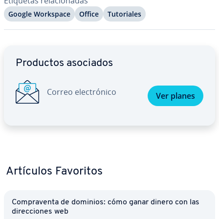
Etiquetas re­la­cio­na­das
Google Workspace
Office
Tu­to­ria­les
Ir al menú principal
Productos asociados
Correo ele­c­tró­ni­co
Ver planes
Artículos Favoritos
Co­m­pra­ve­n­ta de dominios: cómo ganar dinero con las
di­re­c­cio­nes web