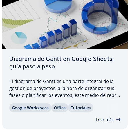
Diagrama de Gantt en Google Sheets:
guía paso a paso
El diagrama de Gantt es una parte integral de la
gestión de proyectos: a la hora de organizar sus
fases o pla­ni­fi­car los eventos, este medio de re­pre­
se­n­ta­ción gráfica puede ser de gran ayuda. Si
Google Workspace
Office
Tu­to­ria­les
utilizas el paquete de ofimática Google Workspace
que ofrece Google, puedes crear…
Leer más