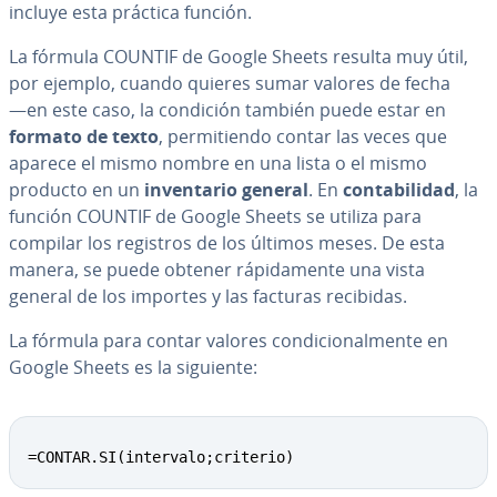
incluye esta práctica función.
La fórmula COUNTIF de Google Sheets resulta muy útil,
por ejemplo, cuando quieres sumar valores de fecha
―en este caso, la condición también puede estar en
formato de texto
, pe­r­mi­tie­n­do contar las veces que
aparece el mismo nombre en una lista o el mismo
producto en un
in­ve­n­ta­rio general
. En
co­n­ta­bi­li­dad
, la
función COUNTIF de Google Sheets se utiliza para
compilar los registros de los últimos meses. De esta
manera, se puede obtener rá­pi­da­me­n­te una vista
general de los importes y las facturas recibidas.
La fórmula para contar valores co­n­di­cio­na­l­me­n­te en
Google Sheets es la siguiente:
=CONTAR.SI(intervalo;criterio)