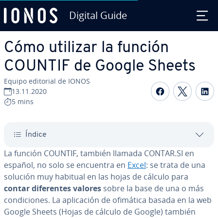
Digital Guide
Saltar al contenido principal
Cómo utilizar la función
COUNTIF de Google Sheets
Equipo editorial de IONOS
Compartir 
Compar
C
13.11.2020
5 mins
Índice
La función COUNTIF, también llamada CONTAR.SI en
español, no solo se encuentra en
Excel
: se trata de una
solución muy habitual en las hojas de cálculo para
contar di­fe­re­n­tes valores
sobre la base de una o más
co­n­di­cio­nes. La apli­ca­ción de ofimática basada en la web
Google Sheets (Hojas de cálculo de Google) también