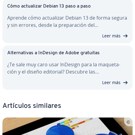
Cómo ac­tua­li­zar Debian 13 paso a paso
Aprende cómo ac­tua­li­zar Debian 13 de forma segura
y sin errores, desde la pre­pa­ra­ción del…
Leer más
Al­te­r­na­ti­vas a InDesign de Adobe gratuitas
¿Te sale muy caro usar InDesign para la ma­que­ta­
ción y el diseño editorial? Descubre las…
Leer más
Artículos similares