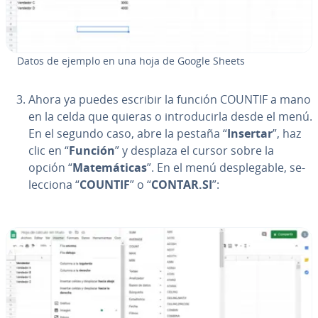
Datos de ejemplo en una hoja de Google Sheets
Ahora ya puedes escribir la función COUNTIF a mano
en la celda que quieras o in­tro­du­ci­r­la desde el menú.
En el segundo caso, abre la pestaña “
Insertar
”, haz
clic en “
Función
” y desplaza el cursor sobre la
opción “
Ma­te­má­ti­cas
”. En el menú de­s­ple­ga­ble, se­
le­c­cio­na “
COUNTIF
” o “
CONTAR.SI
”: