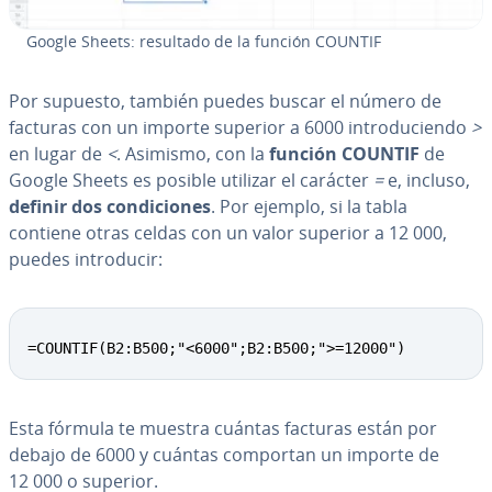
Google Sheets: resultado de la función COUNTIF
Por supuesto, también puedes buscar el número de
facturas con un importe superior a 6000 in­tro­du­cie­n­do
>
en lugar de
<
. Asimismo, con la
función COUNTIF
de
Google Sheets
es posible utilizar el carácter
=
e, incluso,
definir dos co­n­di­cio­nes
. Por ejemplo, si la tabla
contiene otras celdas con un valor superior a 12 000,
puedes in­tro­du­cir:
=COUNTIF(B2:B500;"<6000";B2:B500;">=12000")
Esta fórmula te muestra cuántas facturas están por
debajo de 6000 y cuántas comportan un importe de
12 000 o superior.