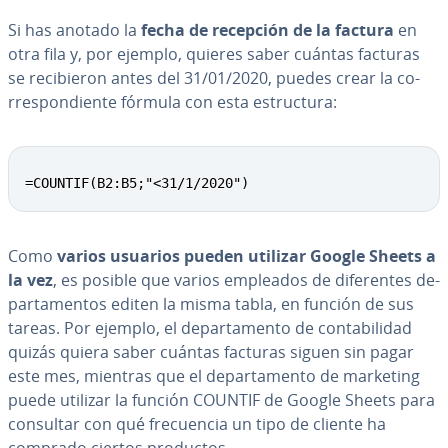
Si has anotado la
fecha de recepción de la factura
en
otra fila y, por ejemplo, quieres saber cuántas facturas
se re­ci­bie­ron antes del 31/01/2020, puedes crear la co­
rre­s­po­n­die­n­te fórmula con esta es­tru­c­tu­ra:
=COUNTIF(B2:B5;"<31/1/2020")
Como
varios usuarios pueden utilizar Google Sheets a
la vez
, es posible que varios empleados de di­fe­re­n­tes de­
pa­r­ta­me­n­tos editen la misma tabla, en función de sus
tareas. Por ejemplo, el de­pa­r­ta­me­n­to de co­n­ta­bi­li­dad
quizás quiera saber cuántas facturas siguen sin pagar
este mes, mientras que el de­pa­r­ta­me­n­to de marketing
puede utilizar la función COUNTIF de Google Sheets para
consultar con qué fre­cue­n­cia un tipo de cliente ha