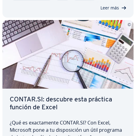
cio­nes paso a paso para crear listas…
Leer más
CONTAR.SI: descubre esta práctica
función de Excel
¿Qué es exac­ta­me­n­te CONTAR.SI? Con Excel,
Microsoft pone a tu di­s­po­si­ción un útil programa