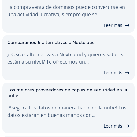
La co­m­pra­ve­n­ta de dominios puede co­n­ve­r­ti­r­se en
una actividad lucrativa, siempre que se…
Leer más
Co­m­pa­ra­mos 5 al­te­r­na­ti­vas a Nextcloud
¿Buscas al­te­r­na­ti­vas a Nextcloud y quieres saber si
están a su nivel? Te ofrecemos un…
Leer más
Los mejores pro­vee­do­res de copias de seguridad en la
nube
¡Asegura tus datos de manera fiable en la nube! Tus
datos estarán en buenas manos con…
Leer más