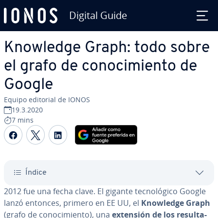
Digital Guide
Saltar al contenido principal
Knowledge Graph: todo sobre
el grafo de co­no­ci­mie­n­to de
Google
Equipo editorial de IONOS
19.3.2020
7 mins
Compartir Facebook
Compartir Twitter
Compartir LinkedIn
Índice
2012 fue una fecha clave. El gigante te­c­no­ló­gi­co Google
lanzó entonces, primero en EE UU, el
Knowledge Graph
(grafo de co­no­ci­mie­n­to), una
extensión de los re­su­l­ta­