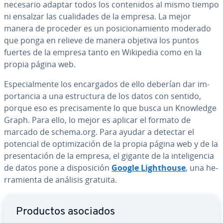
necesario adaptar todos los co­n­te­ni­dos al mismo tiempo
ni ensalzar las cua­li­da­des de la empresa. La mejor
manera de proceder es un po­si­cio­na­mie­n­to moderado
que ponga en relieve de manera objetiva los puntos
fuertes de la empresa tanto en Wikipedia como en la
propia página web.
Es­pe­cia­l­me­n­te los en­ca­r­ga­dos de ello deberían dar im­
po­r­ta­n­cia a una es­tru­c­tu­ra de los datos con sentido,
porque eso es pre­ci­sa­me­n­te lo que busca un Knowledge
Graph. Para ello, lo mejor es aplicar el formato de
marcado de schema.org. Para ayudar a detectar el
potencial de op­ti­mi­za­ción de la propia página web y de la
pre­se­n­ta­ción de la empresa, el gigante de la in­te­li­ge­n­cia
de datos pone a di­s­po­si­ción
Google Li­gh­thou­se
, una he­
rra­mie­n­ta de análisis gratuita.
Ir al menú principal
Productos asociados