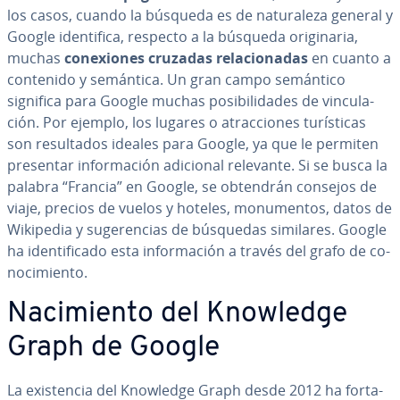
los casos, cuando la búsqueda es de na­tu­ra­le­za general y
Google ide­n­ti­fi­ca, respecto a la búsqueda ori­gi­na­ria,
muchas
co­ne­xio­nes cruzadas re­la­cio­na­das
en cuanto a
contenido y semántica. Un gran campo semántico
significa para Google muchas po­si­bi­li­da­des de vi­n­cu­la­
ción. Por ejemplo, los lugares o atra­c­cio­nes tu­rí­s­ti­cas
son re­su­l­ta­dos ideales para Google, ya que le permiten
presentar in­fo­r­ma­ción adicional relevante. Si se busca la
palabra “Francia” en Google, se obtendrán consejos de
viaje, precios de vuelos y hoteles, mo­nu­me­n­tos, datos de
Wikipedia y su­ge­re­n­cias de búsquedas similares. Google
ha ide­n­ti­fi­ca­do esta in­fo­r­ma­ción a través del grafo de co­
no­ci­mie­n­to.
Na­ci­mie­n­to del Knowledge
Graph de Google
La exi­s­te­n­cia del Knowledge Graph desde 2012 ha fo­r­ta­