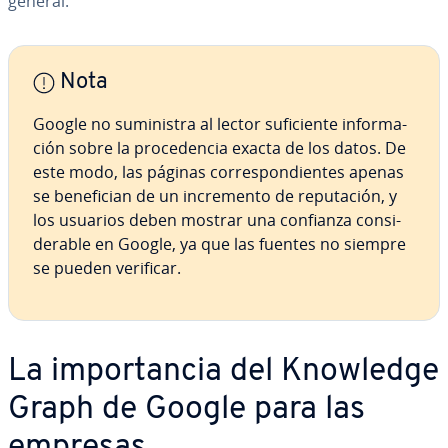
general.
Nota
Google no su­mi­ni­s­tra al lector su­fi­cie­n­te in­fo­r­ma­
ción sobre la pro­ce­de­n­cia exacta de los datos. De
este modo, las páginas co­rre­s­po­n­die­n­tes apenas
se be­ne­fi­cian de un in­cre­me­n­to de repu­tación, y
los usuarios deben mostrar una confianza co­n­si­
de­ra­ble en Google, ya que las fuentes no siempre
se pueden verificar.
La im­po­r­ta­n­cia del Knowledge
Graph de Google para las