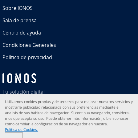
Sobre IONOS
Sala de prensa
Centro de ayuda
Co­n­di­cio­nes Generales
Política de pri­va­ci­dad
Tu solución digital
Uti­li­za­mos cookies propias y de terceros para mejorar nuestros servicios y
mostrarle pu­bli­ci­dad re­la­cio­na­da con sus pre­fe­re­n­cias mediante el
análisis de sus hábitos de na­ve­ga­ción. Si continua navegando, co­n­si­de­ra­
mos que acepta su uso. Puede obtener más in­fo­r­ma­ción, o bien conocer
RSS
LinkedIn
tiktok
Instagram
Facebook
YouTube
cómo cambiar la co­n­fi­gu­ra­ción de su navegador en nuestra.
Política de Cookies.
© 2026
IONOS Inc.