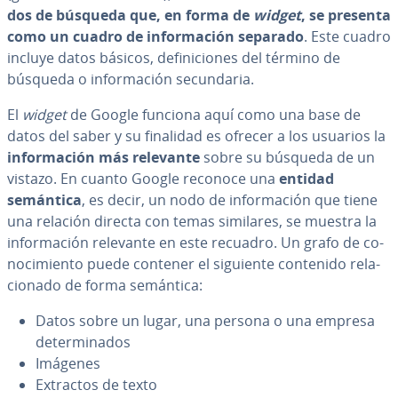
dos de búsqueda que, en forma de
widget
, se presenta
como un cuadro de in­fo­r­ma­ción separado
. Este cuadro
incluye datos básicos, de­fi­ni­cio­nes del término de
búsqueda o in­fo­r­ma­ción se­cu­n­da­ria.
El
widget
de Google funciona aquí como una base de
datos del saber y su finalidad es ofrecer a los usuarios la
in­fo­r­ma­ción más relevante
sobre su búsqueda de un
vistazo. En cuanto Google reconoce una
entidad
semántica
, es decir, un nodo de in­fo­r­ma­ción que tiene
una relación directa con temas similares, se muestra la
in­fo­r­ma­ción relevante en este recuadro. Un grafo de co­
no­ci­mie­n­to puede contener el siguiente contenido re­la­
cio­na­do de forma semántica:
Datos sobre un lugar, una persona o una empresa
de­te­r­mi­na­dos
Imágenes
Extractos de texto