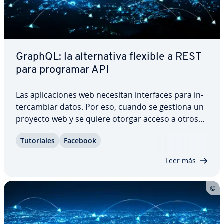
GraphQL: la al­te­r­na­ti­va flexible a REST
para programar API
Las apli­ca­cio­nes web necesitan in­te­r­fa­ces para in­
te­r­ca­m­biar datos. Por eso, cuando se gestiona un
proyecto web y se quiere otorgar acceso a otros
programas a las bases de datos, es in­di­s­pe­n­sa­ble
Tu­to­ria­les
Facebook
integrar una API (Ap­pli­ca­tion Pro­gra­m­mi­ng
Interface). En el mundo del de­sa­rro­llo web…
Leer más