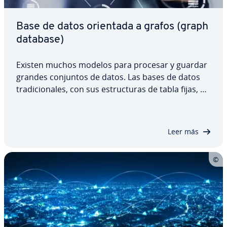
Base de datos orientada a grafos (graph
database)
Existen muchos modelos para procesar y guardar
grandes conjuntos de datos. Las bases de datos
tra­di­cio­na­les, con sus es­tru­c­tu­ras de tabla fijas, a
menudo se quedan cortas cuando se trata de re­
pre­se­n­tar re­la­cio­nes complejas. Una solución es­
pe­cia­l­me­n­te eficiente para trabajar con…
Leer más