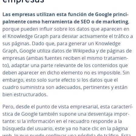
empresas
Las empresas utilizan esta función de Google pri­n­ci­
pa­l­me­n­te como he­rra­mie­n­ta de SEO o de marketing
,
porque pueden influir sobre los datos que aparecen en
el Knowledge Graph para desviar ac­ti­va­me­n­te el tráfico a
sus páginas. Dado que, para generar un Knowledge
Graph, Google utiliza datos de Wikipedia y de páginas de
empresas (ambas fuentes reciben el mismo tra­ta­mie­n­
to), adaptar una parte relevante de los co­n­te­ni­dos que
deben aparecer en dicho elemento no es imposible. Sin
embargo, esto solo surte efecto si los datos que el
cuadro su­mi­ni­s­tra son adecuados, pe­r­ti­ne­n­tes y están
bien es­tru­c­tu­ra­dos.
Pero, desde el punto de vista em­pre­sa­rial, esta ca­ra­c­te­rí­
s­ti­ca de Google también supone una de­s­ve­n­ta­ja im­po­r­
ta­n­te: si la in­fo­r­ma­ción en el recuadro responde a la
búsqueda del usuario, este ya no hace clic en la página
web, lo que puede conllevar una pérdida de tráfico. Esta