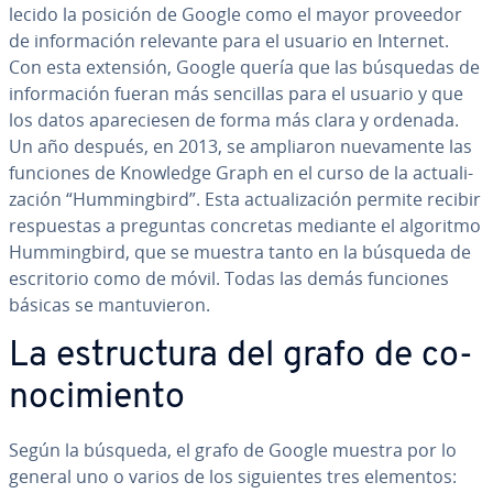
le­ci­do la posición de Google como el mayor proveedor
de in­fo­r­ma­ción relevante para el usuario en Internet.
Con esta extensión, Google quería que las búsquedas de
in­fo­r­ma­ción fueran más sencillas para el usuario y que
los datos apa­re­cie­sen de forma más clara y ordenada.
Un año después, en 2013, se ampliaron nue­va­me­n­te las
funciones de Knowledge Graph en el curso de la ac­tua­li­
za­ción “Hu­m­mi­n­g­bi­rd”. Esta ac­tua­li­za­ción permite recibir
re­s­pue­s­tas a preguntas concretas mediante el algoritmo
Hu­m­mi­n­g­bi­rd, que se muestra tanto en la búsqueda de
es­cri­to­rio como de móvil. Todas las demás funciones
básicas se ma­n­tu­vie­ron.
La es­tru­c­tu­ra del grafo de co­
no­ci­mie­n­to
Según la búsqueda, el grafo de Google muestra por lo
general uno o varios de los si­guie­n­tes tres elementos: