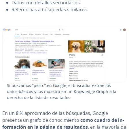
Datos con detalles se­cu­n­da­rios
Re­fe­re­n­cias a búsquedas similares
Si buscamos “perro” en Google, el buscador extrae los
datos básicos y los muestra en un Knowledge Graph a la
derecha de la lista de re­su­l­ta­dos.
En un 8 % apro­xi­ma­do de las búsquedas, Google
presenta un grafo de co­no­ci­mie­n­to
como cuadro de in­
fo­r­ma­ción en la página de re­su­l­ta­dos
, en la mayoría de