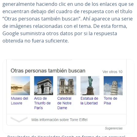
ge­ne­ra­l­me­n­te haciendo clic en uno de los enlaces que se
en­cue­n­tran debajo del cuadro de respuesta con el título
“Otras personas también buscan”. Ahí aparece una serie
de imágenes re­la­cio­na­das con el tema. De esta forma,
Google su­mi­ni­s­tra otros datos por si la respuesta
obtenida no fuera su­fi­cie­n­te.