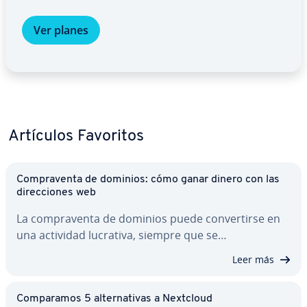
Ver planes
Artículos Favoritos
Co­m­pra­ve­n­ta de dominios: cómo ganar dinero con las
di­re­c­cio­nes web
La co­m­pra­ve­n­ta de dominios puede co­n­ve­r­ti­r­se en
una actividad lucrativa, siempre que se…
Leer más
Co­m­pa­ra­mos 5 al­te­r­na­ti­vas a Nextcloud