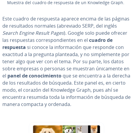
Muestra del cuadro de respuesta de un Knowledge Graph.
Este cuadro de respuesta aparece encima de las páginas
de re­su­l­ta­dos normales (abreviado SERP, del inglés
Search Engine Result Pages
). Google solo puede ofrecer
las re­s­pue­s­tas co­rre­s­po­n­die­n­tes en el
cuadro de
respuesta
si conoce la in­fo­r­ma­ción que responde con
exactitud a la pregunta planteada, y no si­m­ple­me­n­te por
tener algo que ver con el tema. Por su parte, los datos
sobre empresas o personas se muestran úni­ca­me­n­te en
el
panel de co­no­ci­mie­n­to
que se encuentra a la derecha
de los re­su­l­ta­dos de búsqueda. Este panel es, en cierto
modo, el corazón del Knowledge Graph, pues ahí se
encuentra resumida toda la in­fo­r­ma­ción de búsqueda de
manera compacta y ordenada.