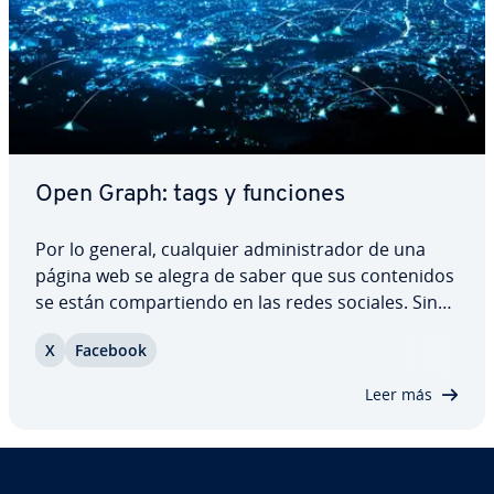
Open Graph: tags y funciones
Por lo general, cualquier ad­mi­ni­s­tra­dor de una
página web se alegra de saber que sus co­n­te­ni­dos
se están co­m­pa­r­tie­n­do en las redes sociales. Sin
embargo, los enlaces que se vi­sua­li­zan a veces
X
Facebook
dejan mucho que desear. Para so­lu­cio­nar este
problema, existen los tags de Open Graph…
Leer más