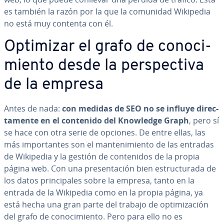
es también la razón por la que la comunidad Wikipedia
no está muy contenta con él.
Optimizar el grafo de co­no­ci­
mie­n­to desde la pe­r­s­pe­c­ti­va
de la empresa
Antes de nada:
con medidas de SEO no se influye di­re­c­
ta­me­n­te en el contenido del Knowledge Graph
, pero sí
se hace con otra serie de opciones. De entre ellas, las
más im­po­r­ta­n­tes son el ma­n­te­ni­mie­n­to de las entradas
de Wikipedia y la gestión de co­n­te­ni­dos de la propia
página web. Con una pre­se­n­ta­ción bien es­tru­c­tu­ra­da de
los datos pri­n­ci­pa­les sobre la empresa, tanto en la
entrada de la Wikipedia como en la propia página, ya
está hecha una gran parte del trabajo de op­ti­mi­za­ción
del grafo de co­no­ci­mie­n­to. Pero para ello no es