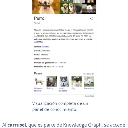
Vi­sua­li­za­ción completa de un
panel de co­no­ci­mie­n­to.
Al
carrusel
, que es parte de Knowledge Graph, se accede