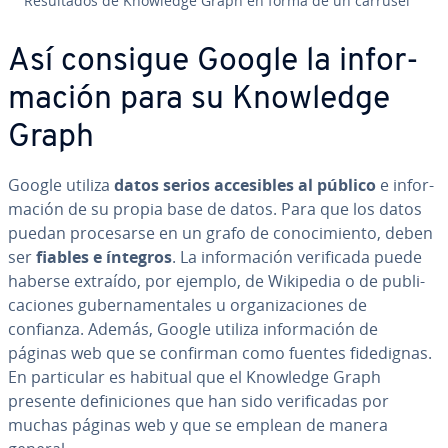
Re­su­l­ta­dos de Knowledge Graph en forma de un carrusel
Así consigue Google la in­fo­r­
ma­ción para su Knowledge
Graph
Google utiliza
datos serios ac­ce­si­bles al público
e in­fo­r­
ma­ción de su propia base de datos. Para que los datos
puedan pro­ce­sar­se en un grafo de co­no­ci­mie­n­to, deben
ser
fiables e íntegros
. La in­fo­r­ma­ción ve­ri­fi­ca­da puede
haberse extraído, por ejemplo, de Wikipedia o de pu­bli­
ca­cio­nes gu­be­r­na­me­n­ta­les u or­ga­ni­za­cio­nes de
confianza. Además, Google utiliza in­fo­r­ma­ción de
páginas web que se confirman como fuentes fi­de­di­g­nas.
En pa­r­ti­cu­lar es habitual que el Knowledge Graph
presente de­fi­ni­cio­nes que han sido ve­ri­fi­ca­das por
muchas páginas web y que se emplean de manera