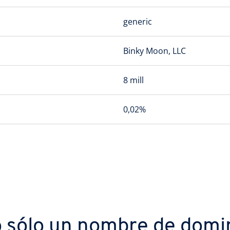
generic
Binky Moon, LLC
8 mill
0,02%
 sólo un nombre de domi