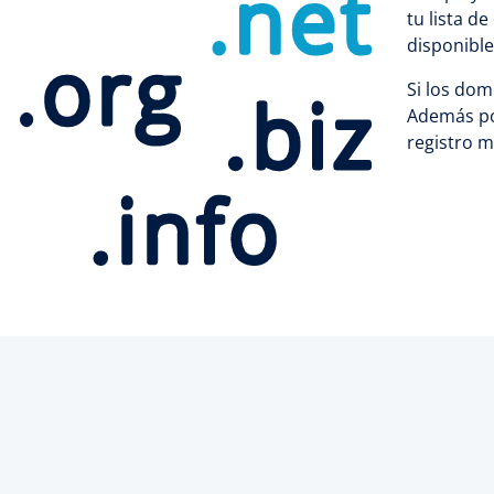
tu lista 
disponible
Si los dom
Además pod
registro m