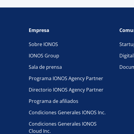
reducirás la proba
de tu marca, evita
marca. Intenta hac
agencias y los int
una búsqueda, inclu
adquieren dominios
hacerles el trabajo
Si dispones de múl
Empresa
Comu
nombres a la vez.
podría penalizarte
menos que así lo d
Sobre IONOS
Startu
problema.
IONOS Group
Digita
Sala de prensa
Docum
Programa IONOS Agency Partner
Directorio IONOS Agency Partner
Programa de afiliados
Condiciones Generales IONOS Inc.
Condiciones Generales IONOS
Cloud Inc.