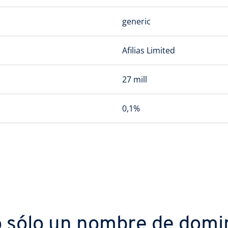
generic
Afilias Limited
27 mill
0,1%
 sólo un nombre de domi